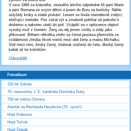
V roce 1994 za krásného, slunného letního odpoledne šli paní Marie
a paní Romana se svými dětmi a psem do Boru na borůvky. Náhle
uslyšely kroky a slabé pískání. Lesem se linula starodávně znějící,
skličující melodie. Pes začal výt a zmateně pobíhal od jednoho k
druhému a nakonec utekl do polí. Vzápětí se v oplocence objevil
vysoký muž v černém. Ženy na něj jenom civěly a stály jako
přikované. Během několika vteřin se černá postava přemístila ze
vzdálenosti zhruba třiceti metrů mezi obě ženy a malou Michalku.
Stál mezi nimi, široký černý, klobouk stažený do čela, dlouhý černý
kabát až ke kotníkům.
Odpovědět
Fotoalbum
150 let Sokola
70. narozeniny J. E. kardinála Dominika Duky
750 let města Ostravy
Atentát na Reinharda Heydricha (70. výročí)
Hrad Krakovec
Hrad Točník
Hrad Žebrák