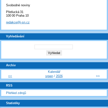
Svobodné noviny
Přetlucká 31
100 00 Praha 10
redakce@i-sn.cz
Vyhledávání
Archiv
Kalendář
<<
srpen
/
2026
>>
RSS
Přehled zdrojů
Statistiky