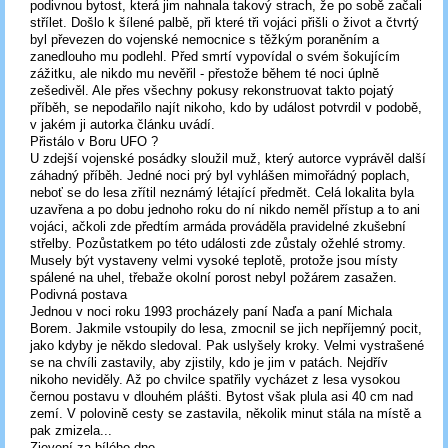
podivnou bytost, která jim nahnala takový strach, že po sobě začali
střílet. Došlo k šílené palbě, při které tři vojáci přišli o život a čtvrtý
byl převezen do vojenské nemocnice s těžkým poraněním a
zanedlouho mu podlehl. Před smrtí vypovídal o svém šokujícím
zážitku, ale nikdo mu nevěřil - přestože během té noci úplně
zešedivěl. Ale přes všechny pokusy rekonstruovat takto pojatý
příběh, se nepodařilo najít nikoho, kdo by událost potvrdil v podobě,
v jakém ji autorka článku uvádí.
Přistálo v Boru UFO ?
U zdejší vojenské posádky sloužil muž, který autorce vyprávěl další
záhadný příběh. Jedné noci prý byl vyhlášen mimořádný poplach,
neboť se do lesa zřítil neznámý létající předmět. Celá lokalita byla
uzavřena a po dobu jednoho roku do ní nikdo neměl přístup a to ani
vojáci, ačkoli zde předtím armáda prováděla pravidelné zkušební
střelby. Pozůstatkem po této události zde zůstaly ožehlé stromy.
Musely být vystaveny velmi vysoké teplotě, protože jsou místy
spálené na uhel, třebaže okolní porost nebyl požárem zasažen.
Podivná postava
Jednou v noci roku 1993 procházely paní Naďa a paní Michala
Borem. Jakmile vstoupily do lesa, zmocnil se jich nepříjemný pocit,
jako kdyby je někdo sledoval. Pak uslyšely kroky. Velmi vystrašené
se na chvíli zastavily, aby zjistily, kdo je jim v patách. Nejdřív
nikoho neviděly. Až po chvilce spatřily vycházet z lesa vysokou
černou postavu v dlouhém plášti. Bytost však plula asi 40 cm nad
zemí. V polovině cesty se zastavila, několik minut stála na místě a
pak zmizela...
Zjevení za bílého dne