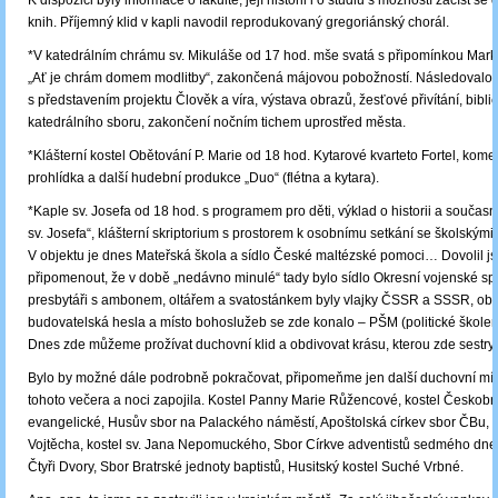
K dispozici byly informace o fakultě, její historii i o studiu s možností začíst s
knih. Příjemný klid v kapli navodil reprodukovaný gregoriánský chorál.
*V katedrálním chrámu sv. Mikuláše od 17 hod. mše svatá s připomínkou Mar
„Ať je chrám domem modlitby“, zakončená májovou pobožností. Následovalo 
s představením projektu Člověk a víra, výstava obrazů, žesťové přivítání, biblic
katedrálního sboru, zakončení nočním tichem uprostřed města.
*Klášterní kostel Obětování P. Marie od 18 hod. Kytarové kvarteto Fortel, kom
prohlídka a další hudební produkce „Duo“ (flétna a kytara).
*Kaple sv. Josefa od 18 hod. s programem pro děti, výklad o historii a součas
sv. Josefa“, klášterní skriptorium s prostorem k osobnímu setkání se školskými 
V objektu je dnes Mateřská škola a sídlo České maltézské pomoci… Dovolil j
připomenout, že v době „nedávno minulé“ tady bylo sídlo Okresní vojenské sp
presbytáři s ambonem, oltářem a svatostánkem byly vlajky ČSSR a SSSR, obra
budovatelská hesla a místo bohoslužeb se zde konalo – PŠM (politické škole
Dnes zde můžeme prožívat duchovní klid a obdivovat krásu, kterou zde sestry v
Bylo by možné dále podrobně pokračovat, připomeňme jen další duchovní míst
tohoto večera a noci zapojila. Kostel Panny Marie Růžencové, kostel Českobra
evangelické, Husův sbor na Palackého náměstí, Apoštolská církev sbor ČBu, ko
Vojtěcha, kostel sv. Jana Nepomuckého, Sbor Církve adventistů sedmého dn
Čtyři Dvory, Sbor Bratrské jednoty baptistů, Husitský kostel Suché Vrbné.