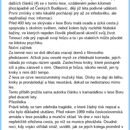
dalších článků (4) se v tomto lese, vzdáleném jeden kilometr
jihozápadně od Českých Budějovic, dějí již léta podivné události.
První zmínky o této lokalitě pocházejí prý až ze středověku, ale
nepřinášejí moc informací.
Před 400 lety se skrývala v lese Boru malá osada a úzká cesta ji
spojovala s okolním světem, neboť kolem byly rozlehlé hluboké
bažiny, ve kterých nejeden člověk předčasně ukončil svůj život.
Tonoucí zde prý zapsali svoji hrůzu a ta i po staletích může působit
na lidskou psychiku.
Noční zážitek
Za temné noci se dvě děvčata vracejí domů z filmového
představení. Ačkoli jsou veselé mysli ze zhlédnuté komedie, jejich
nálada po vstupu rázem upadá. Zaslechnou kroky, které postupně
sílí a jdou zároveň s nimi. Obestírá je hrůza, nikoho nevidí, jen ty
kroky s nimi drží tempo.
Z lesa se ozve nesrozumitelný mužský hlas. Dívky se dají do běhu,
kroky je pronásledují a hlas neustává, dokud se nedostanou mimo
les.
Tento příběh prožila sama autorka článku s kamarádkou v lese Boru
před dvaceti lety.
Přestřelka
Právě tehdy se tam odehrála tragédie, o které žádný tisk nepsal a
vše bylo důkladně ututláno. Před rokem 1989 měla československá
armáda v lese posádku a muniční sklad. Ve dne v noci byla
nepřetržitě střežena cesta, po níž se munice převážela. Osudné
noci, kdy vojáci střídali stráž, uviděli, jak se jejich kolega proměnil v