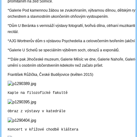
promítáním na zeď Solnice.
*Galerie Pod kamennou žábou se zvukohraním, výtvarnou dílnou, dětským ry
orchestrem a slavnostním ukončením ohňovým vystoupením.
*Dům U Beránka s vernisáží výstavy fotografií, tvořivá dílna, otrhaní muzikanti,
recitál.
*AJG Wortnerův dům s výstavou Psychedelia a celovečerním tvořením (akční 
*Galerie U Schelů se speciálním výběrem soch, obrazů a exponátů.
**Dále pak Jihočeské muzeum, Galerie Měsíc ve dne, Galerie Nahoře, Galer
umění s osobním občerstvením kdekoliv než začalo pršet.
František Růžička, České Budějovice (květen 2015)
Kaple na filozofické fakultě
Obraz z výstavy v katedrále
Koncert v křížové chodbě kláštera