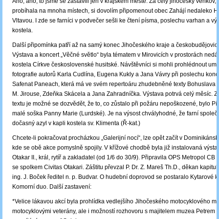
Ano, ano, to jsme se zastavili jen v krajském městě. Za celý jihočeský venkov, 
probíhala na mnoha místech, si dovolím připomenout obec Zahájí nedaleko 
Vltavou. I zde se farníci v podvečer sešli ke čtení písma, poslechu varhan a v
kostela.
Další připomínka patří až na samý konec Jihočeského kraje a českobudějovic
Výstava a koncert „Věčné světlo“ byla tématem v Mirovicích v prostorách ned
kostela Církve československé husitské. Návštěvníci si mohli prohlédnout um
fotografie autorů Karla Cudlína, Eugena Kukly a Jana Vávry při poslechu konc
Safenat Paneach, která má ve svém repertoáru zhudebněné texty Bohuslava 
M. Jirouse, Zdeňka Skácela a Jana Zahradníčka. Výstava potrvá celý měsíc. 
textu je možné se dozvědět, že to, co zůstalo při požáru nepoškozené, bylo P
malé soška Panny Marie (Lurdské). Je na výsost chvályhodné, že farní společ
dočasný azyl v kapli kostela sv. Klimenta (Ř-kat.)
Chcete-li pokračovat procházkou „Galerijní nocí“, lze opět začít v Dominikánsk
kde se obě akce pomyslně spojily. V křížové chodbě byla již instalovaná výst
Otakar II., král, rytíř a zakladatel (od 1/6 do 30/9). Připravila OPS Metropol CB
se spolkem Civitas Otakari. Záštitu převzal P. Dr. Z. Mareš Th.D., děkan kapitul
ing. J. Boček ředitel n. p. Budvar. O hudební doprovod se postaralo Kytarové k
Komorní duo. Další zastavení:
*Velice lákavou akcí byla prohlídka vedlejšího Jihočeského motocyklového m
motocyklovými veterány, ale i možností rozhovoru s majitelem muzea Petrem