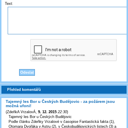
Text:
Přehled komentářů
Tajemný les Bor u Českých Budějovic - za požárem jsou
možná ufoni!
(
ZdeňkA VrzalovÁ
,
9. 12. 2015
22:30
)
Tajemný les Bor u Českých Budějovic
Podle článku Zdeňky Vrzalové v časopise Fantastická fakta (1),
Otomara Dvořáka v Astru (2), v Českobudějovických listech (3) a