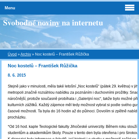
Menu
Svobodné noviny na internetu
Úvod
»
Archiv
»
Noc kostelů – František Růžička
Noc kostelů – František Růžička
8. 6. 2015
Stejně jako v minulosti, měla také letošní „Noc kostelů“ (pátek 29. května) v ji
metropoli značně rozsáhlou nabídku za poznáním i duchovními prožitky. Snad t
náročnější, protože současně probíhala i „Galerijní noc“, takže bylo možné při
kulturních zážitků. Každý zájemce měl tedy možnost vybrat si podle svého gus
časové možnosti. Ta byla do 16 hodin až do půlnoci. Dovolím si zpětně nabídn
procházku.
*Od 16 hod. kaple Teologické fakulty Jihočeské univerzity. Během roku slouží
studentům a akademikům školy. Pouze v tento den byla otevřena i pro širokou 