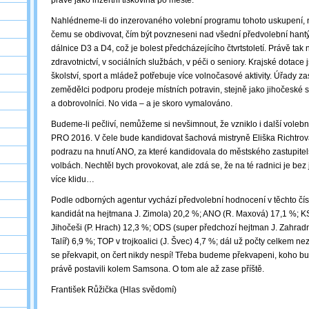
právě jako inzertní tiskovina po městě.
Nahlédneme-li do inzerovaného volební programu tohoto uskupení,
čemu se obdivovat, čím být povzneseni nad všední předvolební hantý
dálnice D3 a D4, což je bolest předcházejícího čtvrtstoletí. Právě tak
zdravotnictví, v sociálních službách, v péči o seniory. Krajské dotace
školství, sport a mládež potřebuje více volnočasové aktivity. Úřady za
zemědělci podporu prodeje místních potravin, stejně jako jihočeské s
a dobrovolníci. No vida ‒ a je skoro vymalováno.
Budeme-li pečliví, nemůžeme si nevšimnout, že vzniklo i další vole
PRO 2016. V čele bude kandidovat šachová mistryně Eliška Richtrov
podrazu na hnutí ANO, za které kandidovala do městského zastupitel
volbách. Nechtěl bych provokovat, ale zdá se, že na té radnici je bez 
více klidu…
Podle odborných agentur vychází předvolební hodnocení v těchto čí
kandidát na hejtmana J. Zimola) 20,2 %; ANO (R. Maxová) 17,1 %; K
Jihočeši (P. Hrach) 12,3 %; ODS (super předchozí hejtman J. Zahrad
Talíř) 6,9 %; TOP v trojkoalici (J. Švec) 4,7 %; dál už počty celkem 
se překvapit, on čert nikdy nespí! Třeba budeme překvapeni, koho bud
právě postavili kolem Samsona. O tom ale až zase příště.
František Růžička (Hlas svědomí)