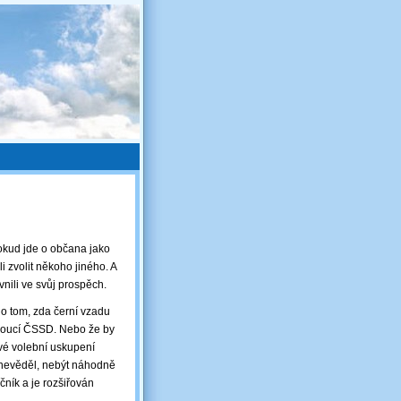
pokud jde o občana jako
i zvolit někoho jiného. A
ivnili ve svůj prospěch.
 o tom, zda černí vzadu
noucí ČSSD. Nebo že by
ové volební uskupení
 nevěděl, nebýt náhodně
čník a je rozšiřován