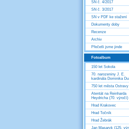
SN č. 4/2017
SN č. 3/2017
SN v PDF ke stažení
Dokumenty doby
Recenze
Archiv
Přečetli jsme jinde
Fotoalbum
150 let Sokola
70. narozeniny J. E.
kardinála Dominika D
750 let města Ostravy
Atentát na Reinharda
Heydricha (70. výročí)
Hrad Krakovec
Hrad Točník
Hrad Žebrák
Jan Masaryk (125. výr