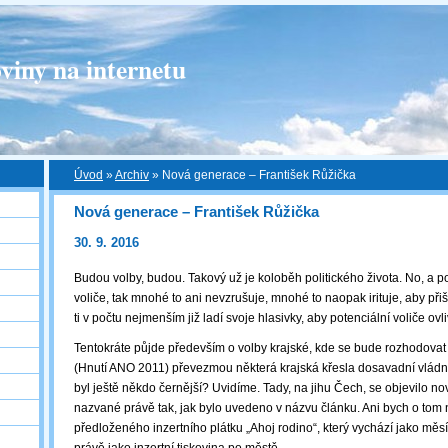
viny na internetu
Úvod
»
Archiv
»
Nová generace – František Růžička
Nová generace – František Růžička
30. 9. 2016
Budou volby, budou. Takový už je koloběh politického života. No, a 
voliče, tak mnohé to ani nevzrušuje, mnohé to naopak irituje, aby přišl
ti v počtu nejmenším již ladí svoje hlasivky, aby potenciální voliče ovl
Tentokráte půjde především o volby krajské, kde se bude rozhodovat
(Hnutí ANO 2011) převezmou některá krajská křesla dosavadní vlád
byl ještě někdo černější? Uvidíme. Tady, na jihu Čech, se objevilo n
nazvané právě tak, jak bylo uvedeno v názvu článku. Ani bych o tom
předloženého inzertního plátku „Ahoj rodino“, který vychází jako měsí