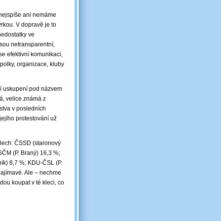
 nejspíše ani nemáme
rkou. V dopravě je to
 nedostatky ve
 jsou netransparentní,
se efektivní komunikaci,
polky, organizace, kluby
bní uskupení pod názvem
á, velice známá z
stva v posledních
jejího protestování už
slech: ČSSD (staronový
SČM (P. Braný) 16,3 %;
ník) 8,7 %; KDU-ČSL (P.
nezajímavé. Ale – nechme
ou koupat v té kleci, co