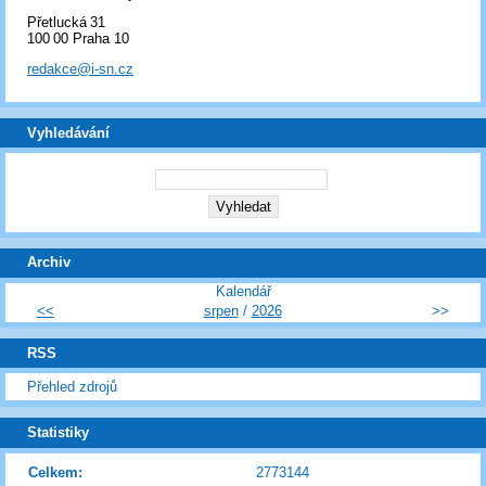
Přetlucká 31
100 00 Praha 10
redakce@i-sn.cz
Vyhledávání
Archiv
Kalendář
<<
srpen
/
2026
>>
RSS
Přehled zdrojů
Statistiky
Celkem:
2773144