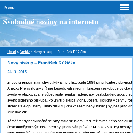
Menu
Svobodné noviny na internetu
Úvod
»
Archiv
»
Nový biskup – František Růžička
Nový biskup – František Růžička
24. 3. 2015
Znovu si připomínám chvíle, kdy jsme v listopadu 1989 při příležitosti slavnos
Anežky Přemyslovny v Římě besedovali s jedním knězem českobudějovické di
zvědavé otázky, zda je vůbec ještě nějaká naděje, aby českobudějovická die
svého sídelního biskupa. Po úmrtí biskupa Mons. Josefa Hloucha v červnu rok
stolec stále opuštěný. Tímto diskutujícím knězem nebyl nikdo jiný, než jeho dřív
Miloslav Vlk.
Téměř tehdy neskutečné se brzy stalo skutkem. Padl režim reálného socialis
českobudějovickým biskupem byl jmenován právě P. Miloslav Vlk. Byl desátým