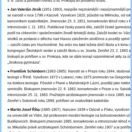
5. 6. 1850 a pohřben rovněž u sv. Prokopa do prostého hrobu.
●
Jan Valerián Jirsík
(1851-1883), nejspíše nejznámější i nejvýznamnější pro 
se narodil v roce 1798 v Kácově. Vysvěcen 1820, působil na Mělnicku, od ro
kanovníkem svatovítským. Jmenován 25. 3. 1851, konsekrován téhož roku v P
intronizován 1. 11. 1851. Publikoval česky psaná díla, založil české gymnázi
podíl na církevním i společenském životě tehdejší doby. Založil kostel sv. Václ
sirotků se postaral o střechu nad hlavou založením sirotčince a později splnil s
– založil ústav pro hluchoněmé. Na srdci mu také ležela dívčí škola a k tomu ú
kongregaci Školských sester a založil školu u sv. Josefa. Zemřel 23. 2. 1883 a
biskupů je pohřben u sv. Prokopa, kde se stále konají vzpomínkové akty za úč
„Jirsíkova gymnázia“.
●
František Schönborn
(1883-1885). Narodil se v Praze roku 1844, studoval 
teologii v Římě. Vysvěcen 1873 v Lukavci, roku 1875 promován na Gregoriáns
na doktora teologie. Působil v Plané u Mariánských Lázní, později jako rektor
semináře. Biskupem jmenován 22. 8. 1883, konsekrován v Praze u sv. Salváto
intronizován 25. 11. 1883. Pražským arcibiskupem jmenován v roce 1885, kar
Zemřel v Sokolově roku 1899, pohřben ve svatovítské katedrále.
●
Martin Josef Říha
(1885-1907). Narozen 1839 v Oslově u Písku, vysvěcen 
na univerzitě ve Vídni, byl profesorem morální teologie na bohosloveckém učil
Budějovicích. Biskupem jmenován 1885, konsekrován a intronizován téhož rok
sv. Mikuláše právě arcibiskupem Schönbornem. Zemřel roku 1907 a je pohřb