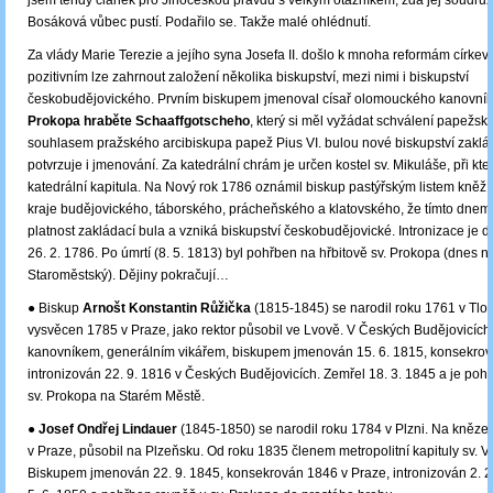
jsem tehdy článek pro Jihočeskou pravdu s velkým otazníkem, zda jej soudruž
Bosáková vůbec pustí. Podařilo se. Takže malé ohlédnutí.
Za vlády Marie Terezie a jejího syna Josefa II. došlo k mnoha reformám církevn
pozitivním lze zahrnout založení několika biskupství, mezi nimi i biskupství
českobudějovického. Prvním biskupem jmenoval císař olomouckého kanovní
Prokopa hraběte Schaaffgotscheho
, který si měl vyžádat schválení papežsk
souhlasem pražského arcibiskupa papež Pius VI. bulou nové biskupství zakl
potvrzuje i jmenování. Za katedrální chrám je určen kostel sv. Mikuláše, při kte
katedrální kapitula. Na Nový rok 1786 oznámil biskup pastýřským listem kněží
kraje budějovického, táborského, prácheňského a klatovského, že tímto dnem 
platnost zakládací bula a vzniká biskupství českobudějovické. Intronizace je
26. 2. 1786. Po úmrtí (8. 5. 1813) byl pohřben na hřbitově sv. Prokopa (dnes 
Staroměstský). Dějiny pokračují…
● Biskup
Arnošt Konstantin Růžička
(1815-1845) se narodil roku 1761 v Tlo
vysvěcen 1785 v Praze, jako rektor působil ve Lvově. V Českých Budějovicích
kanovníkem, generálním vikářem, biskupem jmenován 15. 6. 1815, konsekrov
intronizován 22. 9. 1816 v Českých Budějovicích. Zemřel 18. 3. 1845 a je poh
sv. Prokopa na Starém Městě.
●
Josef Ondřej Lindauer
(1845-1850) se narodil roku 1784 v Plzni. Na kněz
v Praze, působil na Plzeňsku. Od roku 1835 členem metropolitní kapituly sv. Ví
Biskupem jmenován 22. 9. 1845, konsekrován 1846 v Praze, intronizován 2. 2