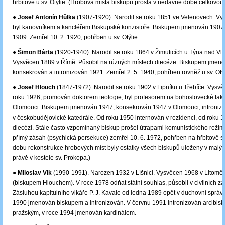
hřbitově u sv. Otýlie. (Hrobová místa biskupů prošla v nedávné době celkovou 
●
Josef Antonín Hůlka
(1907-1920). Narodil se roku 1851 ve Velenovech. Vy
byl kanovníkem a kancléřem Biskupské konzistoře. Biskupem jmenován 1907
1909. Zemřel 10. 2. 1920, pohřben u sv. Otýlie.
●
Šimon Bárta
(1920-1940). Narodil se roku 1864 v Žimuticích u Týna nad Vlt
Vysvěcen 1889 v Římě. Působil na různých místech diecéze. Biskupem jmen
konsekrován a intronizován 1921. Zemřel 2. 5. 1940, pohřben rovněž u sv. Otýl
●
Josef Hlouch
(1847-1972). Narodil se roku 1902 v Lipníku u Třebíče. Vysv
roku 1926, promován doktorem teologie, byl profesorem na bohoslovecké faku
Olomouci. Biskupem jmenován 1947, konsekrován 1947 v Olomouci, intronizo
v českobudějovické katedrále. Od roku 1950 internován v rezidenci, od roku
diecézi. Stále často vzpomínaný biskup prošel útrapami komunistického režim
přímý zásah (psychická persekuce) zemřel 10. 6. 1972, pohřben na hřbitově sv.
dobu rekonstrukce hrobových míst byly ostatky všech biskupů uloženy v malýc
právě v kostele sv. Prokopa.)
●
Miloslav Vlk
(1990-1991). Narozen 1932 v Líšnici. Vysvěcen 1968 v Litoměř
(biskupem Hlouchem). V roce 1978 odňat státní souhlas, působil v civilních z
Zásluhou kapitulního vikáře P. J. Kavale od ledna 1989 opět v duchovní správ
1990 jmenován biskupem a intronizován. V červnu 1991 intronizován arcibi
pražským, v roce 1994 jmenován kardinálem.