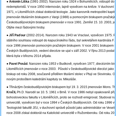
●
Antonín Liška
(1991-2002). Narozen roku 1924 v Bohumilicích, vstoupil do
redemptoristů. V roce 1950 internován, tajně vysvěcen na kněze. V duchovní 
1971, v Litoměřicích získal doktorát teologie. Jako kanovník metropolitní kapitu
jmenován titulárním biskupem z Vargi (1988) a pomocným biskupem pražský
Českobudějovickým biskupem jmenován v roce 1991. Zemřel 15. 10. 2003, je 
Otýlie mezi řádovými hroby.
●
Jiří Paďour
(2002-2014). Narozen roku 1943 ve Vraclavi, vysvěcen 1975. Po
státního souhlasu vstoupil do kapucínského řádu, byl sekretářem kardinála F.
roce 1996 jmenován pomocným pražským biskupem. V roce 2001 biskupem k
Českých Budějovicích, vedení diecéze se ujal v září 2002. V říjnu 2013 podal s
která byla v březnu 2014 přijata.
●
Pavel Posád
. Narozen roku 1953 v Budkově, vysvěcen 1977, diecézním bi
Litoměřicích jmenován v roce 2003. Působí v českobudějovické diecézi jako
biskup od roku 2008, současně přidělen titulární stolec v Ptuji ve Slovinsku. O
novým proboštem katedrální kapituly sv. Mikuláše.
● Třináctým českobudějovickým biskupem byl 19. 3. 2015 jmenován Mons. Th
Kročil,
Ph.D. Narodil se 10. 5. 1961 v Brně. V roce 1986 nebyl opakovaně přij
bohosloveckou fakultu v Litoměřicích, proto se rozhodl emigrovat. Studoval n
univerzitě, vysvěcen byl v roce 1994 v Českých Budějovicích. Od roku 1996 v
Teologické fakultě JčU, v duchovní správě působí jako administrátor ve Veselí
roce 2008 získal doktorát na Katolické univerzitě v Ružomberoku. Od roku 201