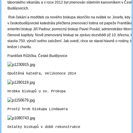
táborského vikariátu a v roce 2012 byl jmenován sídelním kanovníkem v Česk
Budějovicích.
Rok čekání a modliteb za nového biskupa skončilo na svátek sv. Josefa, kdy 
v českobudějovické katedrála přečtena jmenovací listina od papeže Františka. 
emeritní biskup Jiří Paďour, pomocný biskup Pavel Posád, administrátor Mons. 
členové kapituly. Nově jmenovaný biskup se zprávu dozvěděl již 10. března, 
slavila 750. výročí svého založení. Jak uvedl, chce se starat hlavně o rodiny, 
kněze i charitu.
František Růžička, České Budějovice
Opuštěná katedra, Velikonoce 2014
Hrobka biskupů u sv. Prokopa
Prostý hrob biskupa Lindauera
Ostatky biskupů v době rekonstrukce