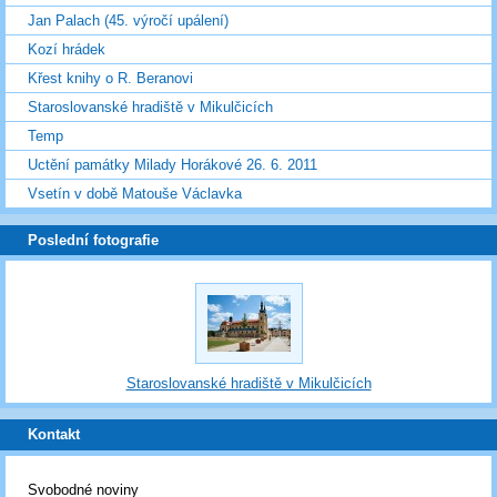
Jan Palach (45. výročí upálení)
Kozí hrádek
Křest knihy o R. Beranovi
Staroslovanské hradiště v Mikulčicích
Temp
Uctění památky Milady Horákové 26. 6. 2011
Vsetín v době Matouše Václavka
Poslední fotografie
Staroslovanské hradiště v Mikulčicích
Kontakt
Svobodné noviny