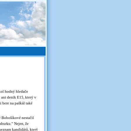
kol hodný hledače
ani deník E15, který v
 bere na paškál také
ě Bobošíkové nestačil
sburku.“ Nejen, že
 seznam kandidátů, který