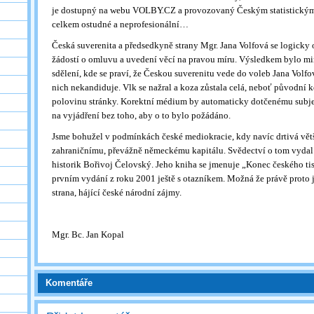
je dostupný na webu VOLBY.CZ a provozovaný Českým statistickým
celkem ostudné a neprofesionální…
Česká suverenita a předsedkyně strany Mgr. Jana Volfová se logicky 
žádostí o omluvu a uvedení věcí na pravou míru. Výsledkem bylo mi
sdělení, kde se praví, že Českou suverenitu vede do voleb Jana Volf
nich nekandiduje. Vlk se nažral a koza zůstala celá, neboť původní 
polovinu stránky. Korektní médium by automaticky dotčenému subjek
na vyjádření bez toho, aby o to bylo požádáno.
Jsme bohužel v podmínkách české mediokracie, kdy navíc drtivá větš
zahraničnímu, převážně německému kapitálu. Svědectví o tom vydal 
historik Bořivoj Čelovský. Jeho kniha se jmenuje „Konec českého ti
prvním vydání z roku 2001 ještě s otazníkem. Možná že právě proto 
strana, hájící české národní zájmy.
Mgr. Bc. Jan Kopal
Komentáře