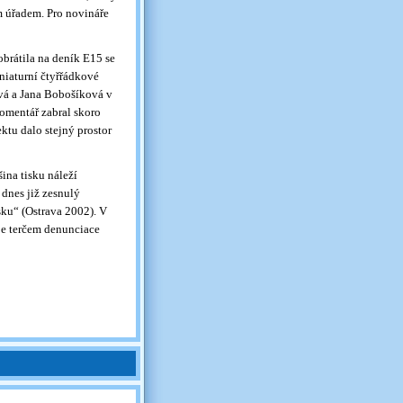
 úřadem. Pro novináře
obrátila na deník E15 se
niaturní čtyřřádkové
ová a Jana Bobošíková v
komentář zabral skoro
tu dalo stejný prostor
ina tisku náleží
dnes již zesnulý
sku“ (Ostrava 2002). V
je terčem denunciace