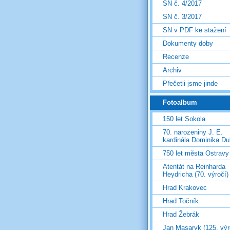
SN č. 4/2017
SN č. 3/2017
SN v PDF ke stažení
Dokumenty doby
Recenze
Archiv
Přečetli jsme jinde
Fotoalbum
150 let Sokola
70. narozeniny J. E.
kardinála Dominika D
750 let města Ostravy
Atentát na Reinharda
Heydricha (70. výročí)
Hrad Krakovec
Hrad Točník
Hrad Žebrák
Jan Masaryk (125. výr