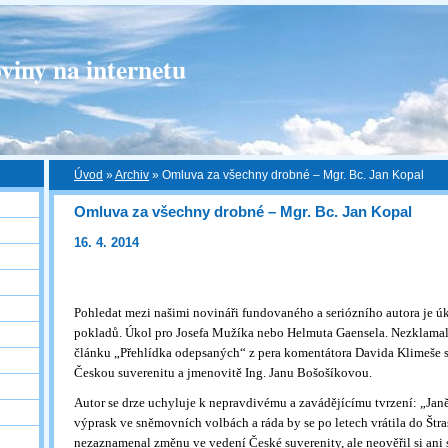
viny na internetu
Úvod
»
Archiv
»
Omluva za všechny drobné – Mgr. Bc. Jan Kopal
Omluva za všechny drobné – Mgr. Bc. Jan Kopal
16. 4. 2014
Pohledat mezi našimi novináři fundovaného a seriózního autora je ú
pokladů. Úkol pro Josefa Mužíka nebo Helmuta Gaensela. Nezklamal 
článku „Přehlídka odepsaných“ z pera komentátora Davida Klimeše si
Českou suverenitu a jmenovitě Ing. Janu Bošošíkovou.
Autor se drze uchyluje k nepravdivému a zavádějícímu tvrzení: „Jan
výprask ve sněmovních volbách a ráda by se po letech vrátila do Štra
nezaznamenal změnu ve vedení České suverenity, ale neověřil si ani