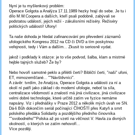
Nyní je tu myšlenkový problém:
Operace Golgota a Analýza 17.11.1989 hezky hrají do sebe. Je tu i
dílo M.W.Coopera a dalších, kteří psali podobně, zabývali se
podstatou událostí, jejich režií - zákulisními režiséry. Režiséry
politických událostí! Ufony!
Ta naše dohoda je hledat zafinancování pro převedení záznamů
ufologického Kongresu 2012 na CD či DVD a tím poskytnou
veřejnosti, tedy i Vám a dalším... Zkusit to seriosně vydat.
jakož i podklady k otázce: je to vše podvod, šalba, klam a mistrné
hejble tajných služeb? Že by?
Nebo hovoří samotné peklo a přilétli čerti? Bibličtí čerti, "naši" ufoni,
ET, mimozemšťané... ""Návštěvníci".
A závěr: tvrdím, že Analýza, Operace Golgota a události za ní a
okolí ní patří jako základ i do moderní ufologie, neboť ta síla,
centralizace vědomostí a znalostí má jiná civilizace, jiná civilizace
velmi dobré technologie, které určitě zatím ve fyzice nemáme
napsány. Viz i přednášky v Praze 2012 a několik mých úvah ve SN.
Dá-li Bůh dokončím seriál počínající ČÍHOŠTÍ přes Katyň a smrt
polského předáka Solidarity a pozdějšího předního činovníka
""svobodného""Polska až po vzetí na věčnost V. Havla za divných
okolností, o kterých se zatím nehovoří...
Více později.