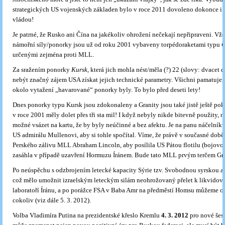
strategických US vojenských základen bylo v roce 2011 dovoleno dokonce i 
vládou!
Je patrné, že Rusko ani Čína na jakékoliv ohrožení nečekají nepřipraveni. Vž
námořní síly/ponorky jsou už od roku 2001 vybaveny torpédoraketami typu
G
určenými zejména proti MLL.
Za sražením ponorky
Kursk
, která jich mohla nést/měla (?) 22 (slovy: dvacet 
nebýt značný zájem USA získat jejich technické parametry. Všichni pamatujem
okolo vytažení „havarované“ ponorky byly. To bylo před deseti lety!
Dnes ponorky typu Kursk jsou zdokonaleny a Granity jsou také jistě ještě pokr
v roce 2001 měly dolet přes tři sta mil! I když nebyly nikde bitevně použity, 
možné vsázet na kartu, že by byly neúčinné a bez afektu. Je na panu náčelníku
US admirálu Mullenovi, aby si tohle spočítal. Víme, že právě v současné době
Perského zálivu MLL Abraham Lincoln, aby posílila US Pátou flotilu (bojovou
zasáhla v případě uzavření Hormuzu Íránem. Bude tato MLL prvým terčem Gr
Po neúspěchu s odzbrojením letecké kapacity Sýrie tzv. Svobodnou syrskou 
což mělo umožnit izraelským leteckým silám neohrožovaný přelet k likvido
laboratoří Íránu, a po porážce FSA v Baba Amr na předměstí Homsu můžeme o
cokoliv (viz dále 5. 3. 2012).
Volba Vladimíra Putina na prezidentské křeslo Kremlu
4. 3. 2012
pro nové šest