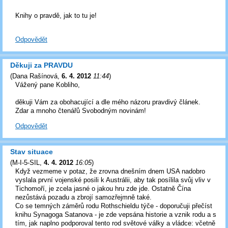
Knihy o pravdě, jak to tu je!
Odpovědět
Děkuji za PRAVDU
(
Dana Rašínová
,
6. 4. 2012
11:44
)
Vážený pane Kobliho,
děkuji Vám za obohacující a dle mého názoru pravdivý článek.
Zdar a mnoho čtenářů Svobodným novinám!
Odpovědět
Stav situace
(
M-I-5-SIL
,
4. 4. 2012
16:05
)
Když vezmeme v potaz, že zrovna dnešním dnem USA nadobro
vyslala první vojenské posili k Austrálii, aby tak posílila svůj vliv v
Tichomoří, je zcela jasné o jakou hru zde jde. Ostatně Čína
nezůstává pozadu a zbrojí samozřejmně také.
Co se temných záměrů rodu Rothschieldu týče - doporučuji přečíst
knihu Synagoga Satanova - je zde vepsána historie a vznik rodu a s
tím, jak naplno podporoval tento rod světové války a vládce: včetně