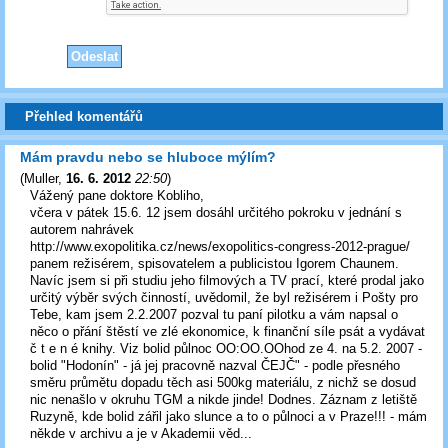
Přehled komentářů
Mám pravdu nebo se hluboce mýlím?
(
Muller
,
16. 6. 2012
22:50
)
Vážený pane doktore Kobliho,
včera v pátek 15.6. 12 jsem dosáhl určitého pokroku v jednání s
autorem nahrávek
http://www.exopolitika.cz/news/exopolitics-congress-2012-prague/
panem režisérem, spisovatelem a publicistou Igorem Chaunem.
Navíc jsem si při studiu jeho filmových a TV prací, které prodal jako
určitý výběr svých činností, uvědomil, že byl režisérem i Pošty pro
Tebe, kam jsem 2.2.2007 pozval tu paní pilotku a vám napsal o
něco o přání štěstí ve zlé ekonomice, k finanční síle psát a vydávat
č t e n é knihy. Viz bolid půlnoc OO:OO.OOhod ze 4. na 5.2. 2007 -
bolid "Hodonín" - já jej pracovně nazval ČEJČ" - podle přesného
směru průmětu dopadu těch asi 500kg materiálu, z nichž se dosud
nic nenašlo v okruhu TGM a nikde jinde! Dodnes. Záznam z letiště
Ruzyně, kde bolid zářil jako slunce a to o půlnoci a v Praze!!! - mám
někde v archivu a je v Akademii věd...