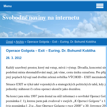
Menu
Svobodné noviny na internetu
Úvod
»
Archiv
»
Operace Golgota – Exit – Euring. Dr. Bohumil Kobliha
Operace Golgota – Exit – Euring. Dr. Bohumil Kobliha
28. 3. 2012
Každý uzavřený prostor, který má vstup, mívá i výstup. Divadla, koncertní síně
podobná místa shromažďování mají, jak víme, cestu úniku označenu. Pro příp
jiný poplach bývají nad dveřmi zelená světélka VÝCHOD – EXIT mezinárodn
Situace EXIT se týká také vojenských a strategických politických tahů, kdy j
jednotky stáhnout či celou operaci ukončit jako dozrálou.
Na konci jara roku 1997 jsem dostal na stůl informaci o sovětské Operaci Golg
poznámka č. 1), kterou jsem pak zvažoval v esejích
„K Operaci Golgota“
z 15
(viz poznámka č. 2) a
„Stav Operace Golgota v roce 2008“
z 30. července 200