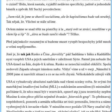
v cizině? Bídu, která nastala, vyjádřil nedávno specificky, jadrně a jednoduše 
básník a zpěvák Jiří Suchý povzdechem:
„Jsem rád, že jsme se zbavili socialismu, ale že kapitalismus bude tak strašný
Tak nějak, že. Všichni se stále učíme.
Ovšem máme se snad těšit na písničky à la
„starý svět se ztrácí, soutěžíme v p
všem líp a líp“
či
„zítra se bude tančit všude“
? Těžko.
Před jakýmkoliv rozumným si budeme muset vytrpět bezpochyby ještě mno
a velmi nepříjemného.
Jisté je, že
tak jak
Rusko a Čína „dovolily“ pád Saddáma v Iráku a Kaddáfího 
nyní vzepřeli USA a jejich satelitům v záležitosti Sýrie. Patrně jim nebude lho
USA-Izrael na Írán, dojde-li k němu. Rusko se nenechá totálně obklíčit. Spolu
nedovolí Západu uloupit íránskou naftu. Vždyť víme a už v eseji „Námořní bit
2008 jsme si nasvítili situaci a co se na svět chystá. Velkokrádeže zdrojů válk
USA si vybudovaly absolutní nadvládu nad všemi oceány světa. Se svými čtrn
mateřskými letadlovými loďmi (MLL) s nukleárním arzenálem (či minimálně d
počítáme-li, že něco musí být v rezervách, opravě atp.) jsou teoreticky nepřem
Musíme k nim přece přičíst nejméně dvanáct „bitevních grup“. To představuje f
torpédoborců, ponorek a armádu několika set tisíc personálu, letectva a námoř
vyzbrojených k invazím všude. V minulém roce poslalo US Navy značné síly 
Jihočínského moře a jistě to není jen „ukázání vlajky“, jak se zde říká. Vybud