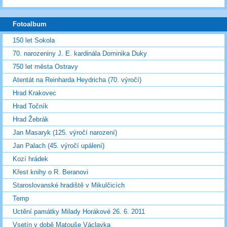
Fotoalbum
150 let Sokola
70. narozeniny J. E. kardinála Dominika Duky
750 let města Ostravy
Atentát na Reinharda Heydricha (70. výročí)
Hrad Krakovec
Hrad Točník
Hrad Žebrák
Jan Masaryk (125. výročí narození)
Jan Palach (45. výročí upálení)
Kozí hrádek
Křest knihy o R. Beranovi
Staroslovanské hradiště v Mikulčicích
Temp
Uctění památky Milady Horákové 26. 6. 2011
Vsetín v době Matouše Václavka