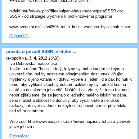
FANTASTIKA totiž natrvalo odchází z Čech.
radekf.net/fe/view.php?file=pulpan-shd/zkracene/petaSSSR.doc
SSSR - od strategie urychlení k protikrizovému programu
www.svedomi.cz/.../on0505_rof_o_knize_vsechno_bylo_jinak_suvo..
Odpovědět
pravda o pozadí SSSR je hlubší...
(
exopolitika
,
3. 4. 2012
16:20
)
Iva Dobrovská, exopolitika
Takže tu máme "boha", který, kdyby byl náhodou tím jediným a
univerzálním, byl by nositelem přinejmenším dosti zneklidňující
myšlenky o jeho vztahu k lidstvu: vybere si jeden lid a pak ho nutí k
tomu, aby vyhladil všechny ostatní, pakliže by byli překážkou na
cestě za dosažením jeho cílů. Naštěstí ale víme, že tomu tak není:
neboť zjišťujeme, že se jednalo o jednoho malého lokálního pána.
Jeho malost a slabost ho donutily, aby vydal kruté a nelidské
rozkazy, jak nyní uvidíme: nezbytnost uchovat si moc převládala
nad vším ostatním.
Více zde: http://www.exopolitika.cz/news/mojzisuv-tchan-a-yahweh-
jahve-jehova-/
Odpovědět