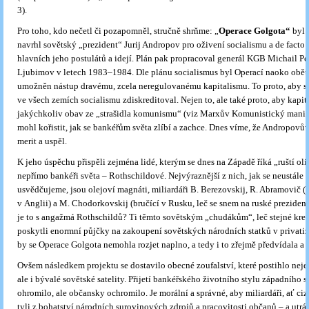
3).
Pro toho, kdo nečetl či pozapomněl, stručně shrňme: „
Operace Golgota“
byl 
navrhl sovětský „prezident“ Jurij Andropov pro oživení socialismu a de facto
hlavních jeho postulátů a idejí. Plán pak propracoval generál KGB Michail Pe
Ljubimov v letech 1983–1984. Dle plánu socialismus byl Operací naoko obět
umožněn nástup dravému, zcela neregulovanému kapitalismu. To proto, aby s
ve všech zemích socialismu zdiskreditoval. Nejen to, ale také proto, aby kapi
jakýchkoliv obav ze „strašidla komunismu“ (viz Marxův Komunistický manife
mohl kořistit, jak se bankéřům světa zlíbí a zachce. Dnes víme, že Andropovů
merit a uspěl.
K jeho úspěchu přispěli zejména lidé, kterým se dnes na Západě říká „ruští oli
nepřímo bankéři světa – Rothschildové. Nejvýraznější z nich, jak se neustále v
usvědčujeme, jsou olejoví magnáti, miliardáři B. Berezovskij, R. Abramovič (
v Anglii) a M. Chodorkovskij (bručící v Rusku, leč se snem na ruské prezident
je to s angažmá Rothschildů? Ti těmto sovětským „chudákům“, leč stejné krev
poskytli enormní půjčky na zakoupení sovětských národních statků v privatiz
by se Operace Golgota nemohla rozjet naplno, a tedy i to zřejmě předvídala a 
Ovšem následkem projektu se dostavilo obecné zoufalství, které postihlo nej
ale i bývalé sovětské satelity. Přijetí bankéřského životního stylu západního s
ohromilo, ale občansky ochromilo. Je morální a správné, aby miliardáři, ať cizí
tyli z bohatství národních surovinových zdrojů a pracovitosti občanů – a utrá