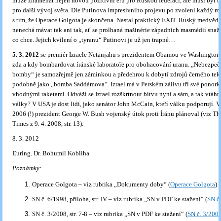
může znamenat nejen novou pozitivní éru pro Ruskou federaci, ale musí být b
pro další vývoj světa. Dle Putinova impresivního projevu po zvolení každý mu
s tím, že Operace Golgota je skončena. Nastal praktický EXIT. Ruský medvěd s
nenechá mávat tak ani tak, ať se prolhaná mašinérie západních masmédií snaží,
co chce. Jejich kvílení o „tyranu“ Putinovi je už jen trapné…
5. 3. 2012
se premiér Izraele Netanjahu s prezidentem Obamou ve Washington
zda a kdy bombardovat íránské laboratoře pro obohacování uranu. „Nebezpečí
bomby“ je samozřejmě jen záminkou a předehrou k dobytí zdrojů černého teku
podobně jako „bomba Saddámova“. Izrael má v Perském zálivu tři své ponork
vhodnými raketami. Odváží se Izrael rozškrtnout bitvu nyní a sám, a tak vtáh
války? V USA je dost lidí, jako senátor John McCain, kteří válku podporují. 
2006 (!) prezident George W. Bush vojenský útok proti Íránu plánoval (viz T
Times z 9. 4. 2008, str. 13).
8. 3. 2012
Euring. Dr. Bohumil Kobliha
Poznámky:
Operace Golgota – viz rubrika „Dokumenty doby“ (
Operace Golgota
)
SN č. 6/1998, příloha, str. IV – viz rubrika „SN v PDF ke stažení“ (
SN č
SN č. 3/2008, str. 7-8 – viz rubrika „SN v PDF ke stažení“ (
SN č. 3/200