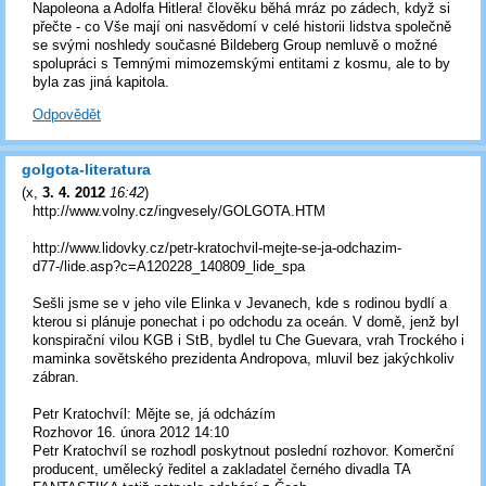
Napoleona a Adolfa Hitlera! člověku běhá mráz po zádech, když si
přečte - co Vše mají oni nasvědomí v celé historii lidstva společně
se svými noshledy současné Bildeberg Group nemluvě o možné
spolupráci s Temnými mimozemskými entitami z kosmu, ale to by
byla zas jiná kapitola.
Odpovědět
golgota-literatura
(
x
,
3. 4. 2012
16:42
)
http://www.volny.cz/ingvesely/GOLGOTA.HTM
http://www.lidovky.cz/petr-kratochvil-mejte-se-ja-odchazim-
d77-/lide.asp?c=A120228_140809_lide_spa
Sešli jsme se v jeho vile Elinka v Jevanech, kde s rodinou bydlí a
kterou si plánuje ponechat i po odchodu za oceán. V domě, jenž byl
konspirační vilou KGB i StB, bydlel tu Che Guevara, vrah Trockého i
maminka sovětského prezidenta Andropova, mluvil bez jakýchkoliv
zábran.
Petr Kratochvíl: Mějte se, já odcházím
Rozhovor 16. února 2012 14:10
Petr Kratochvíl se rozhodl poskytnout poslední rozhovor. Komerční
producent, umělecký ředitel a zakladatel černého divadla TA