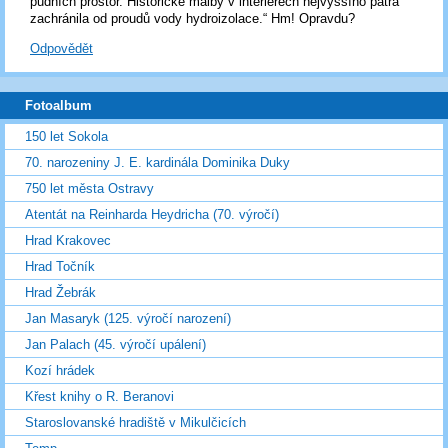
půdních prostor. Historické malby v interiérech nejvyššího patra
zachránila od proudů vody hydroizolace.“ Hm! Opravdu?
Odpovědět
Fotoalbum
150 let Sokola
70. narozeniny J. E. kardinála Dominika Duky
750 let města Ostravy
Atentát na Reinharda Heydricha (70. výročí)
Hrad Krakovec
Hrad Točník
Hrad Žebrák
Jan Masaryk (125. výročí narození)
Jan Palach (45. výročí upálení)
Kozí hrádek
Křest knihy o R. Beranovi
Staroslovanské hradiště v Mikulčicích