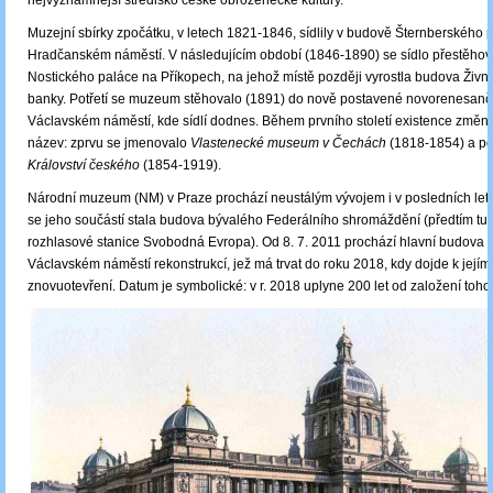
nejvýznamnější středisko české obrozenecké kultury.
Muzejní sbírky zpočátku, v letech 1821-1846, sídlily v budově Šternberského 
Hradčanském náměstí. V následujícím období (1846-1890) se sídlo přestěhov
Nostického paláce na Příkopech, na jehož místě později vyrostla budova Živn
banky. Potřetí se muzeum stěhovalo (1891) do nově postavené novorenesanč
Václavském náměstí, kde sídlí dodnes. Během prvního století existence změnil
název: zprvu se jmenovalo
Vlastenecké museum v Čechách
(1818-1854) a p
Království českého
(1854-1919).
Národní muzeum (NM) v Praze prochází neustálým vývojem i v posledních lete
se jeho součástí stala budova bývalého Federálního shromáždění (předtím tu s
rozhlasové stanice Svobodná Evropa). Od 8. 7. 2011 prochází hlavní budova
Václavském náměstí rekonstrukcí, jež má trvat do roku 2018, kdy dojde k jejím
znovuotevření. Datum je symbolické: v r. 2018 uplyne 200 let od založení toh