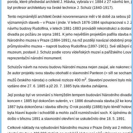
porota, které předsedal architekt J. Hlávka, vybrala v r. 1884 z 27 návrhů ten,
byl profesor architektury na české technice J. Schulz (1840-1917).
Tento nejznámější architekt české novorenesance měl v té době za sebou již 
významných staveb – v Praze i jinde. V letech 1876-1884 spolupracoval s J. Z
návrhu budovy Rudolfina, v letech 1881-1883 prováděl rekonstrukci a dosta
divadla po požáru ze srpna 1881. K jeho největším projektům patřila stavba 
Národního muzea v Praze (1884-1891), na niž později navázal obdobný proj
průmyslového muzea – naproti budovy Rudolfina (1897-1901). Své stěžejní dí
muzeum, postavil J. Schulz podle vzoru vídeňských muzeí a pařížského Louvr
reprezentační národní monument.
Schulzův návrh na novou budovu Národní muzea nejen zaujal, ale nakonec i zv
že autor projektu svou stavbu obohatil o slavnostní Panteon (= síň se sochami
2
mužů českého národa) o celkové rozloze 400 m
. Stavební povolení bylo míst
vydáno dne 27. 6. 1885 a již 20. 7. 1885 byla stavba zahájena.
Její postup byl ve srovnání s hlemýždím tempem budování Národního divadla
koncem r. 1885 byl dokončen suterén, v r. 1886 dosahovala stavba již ke korunn
1887 byla dokončena i stavba střechy. O rok později (1888) bylo téměř hotov
byla hlavní kupole i schodiště a mohlo začít rozmisťování soch. K úplnému d
došlo v březnu 1891 a slavnostní otevření se uskutečnilo dne 18. 5. 1891.
Celkové náklady na vybudování Národního muzea v Praze činily asi 2 miliony 