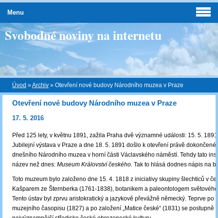
Menu
Svobodné noviny na internetu
Úvod
»
Archiv
»
Otevření nové budovy Národního muzea v Praze
Otevření nové budovy Národního muzea v Praze
17. 5. 2016
Před 125 lety, v květnu 1891, zažila Praha dvě významné události: 15. 5. 189
Jubilejní výstava v Praze a dne 18. 5. 1891 došlo k otevření právě dokončen
dnešního Národního muzea v horní části Václavského náměstí. Tehdy tato insti
název než dnes:
Museum Království českého.
Tak to hlásá dodnes nápis na b
Toto muzeum bylo založeno dne 15. 4. 1818 z iniciativy skupiny šlechticů v če
Kašparem ze Šternberka (1761-1838), botanikem a paleontologem světovéh
Tento ústav byl zprvu aristokratický a jazykově převážně německý. Teprve po 
muzejního časopisu (1827) a po založení „Matice české“ (1831) se postupně 