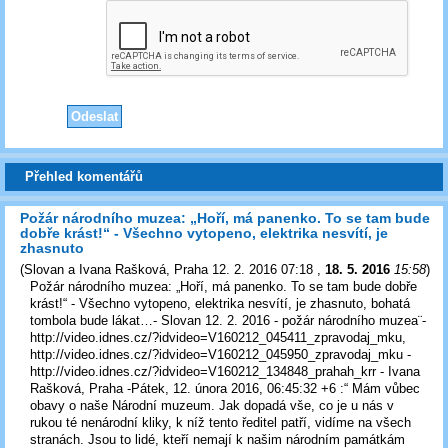
Přehled komentářů
Požár národního muzea: „Hoří, má panenko. To se tam bude
dobře krást!“ - Všechno vytopeno, elektrika nesvítí, je
zhasnuto
(
Slovan a Ivana Rašková, Praha 12. 2. 2016 07:18
,
18. 5. 2016
15:58
)
Požár národního muzea: „Hoří, má panenko. To se tam bude dobře
krást!“ - Všechno vytopeno, elektrika nesvítí, je zhasnuto, bohatá
tombola bude lákat…- Slovan 12. 2. 2016 - požár národního muzea¨-
http://video.idnes.cz/?idvideo=V160212_045411_zpravodaj_mku,
http://video.idnes.cz/?idvideo=V160212_045950_zpravodaj_mku -
http://video.idnes.cz/?idvideo=V160212_134848_prahah_krr - Ivana
Rašková, Praha -Pátek, 12. února 2016, 06:45:32 +6 :“ Mám vůbec
obavy o naše Národní muzeum. Jak dopadá vše, co je u nás v
rukou té nenárodní kliky, k níž tento ředitel patří, vidíme na všech
stranách. Jsou to lidé, kteří nemají k našim národním památkám