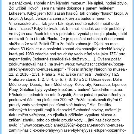
a panáčkové, shořelo nám Národní muzeum. Ne úplně, hodně zbylo,
Zdi určitě! Hovořil jsem na místě dokonce s panem ředitelem
Lukešem. Když jsem fotil zásah hasičů, tak chrabrý "hasič" kropil. A
kropil. A kropil. Jenže na zemi a křoví za budou směrem k
Vinohradské ulici. Tak jsem tak nějak nechtě natočil močího do
křoví.Trapas? Když to trvalo tak 5 minut -chudák asi měl problémy
ve svých cca třiceti letech s prostatou- vyndal policejní placlu, chtěl
mi rozbít ústa i foťák.Placku, že je speciální ochranka či ochranná
služba a že volá Policii ČR a že foťák zabavuje. Dýchl na mne
závan 50.tých let a a poslední kopání dokopávající zdechlé kobyly
která prý 1989 zdechla pod soudruhy vedoucími vše jako JZD/ prto
nepamětníky Jednotné zemědělské družstvo......). Ovšem požár
zdokumentovali hasiči na svém webu: www.hzscr.cz/clanek/pozar-
strechy-narodniho-muzea.aspx" - "Požár střechy Národního muzea -
12. 2. 2016 - 1:31, Praha 2, Václavské náměstí : Jednotky HZS
Praha ze stanic 1, 2, 3, 4, 5, 6, 7, 8, 10 a SDH Březiněves, Dolní
Měcholupy, Dubeč, Horní Měcholupy, Kolovraty, Kunratice, Lipence,
Řepy, Satalice byly vyslány k požáru v budově Národního muzea.
Příslušníci jednotek na místě zjistili, že se jedná o požár střechy a
podkrovní části na ploše cca 200 m2. Požár lokalizovali čtyřmi C
proudy vody vedenými po lešení vně budovy." Ale! Desítky
výborných fotografií mají k dispozici Svobodné noviny, ovšem je
tlak umlčet veřejnost, co zjistila k příčinám vypálení Muzea a
zničení zbytku, toho co zbylo proudy vody.... jiný hasičský zdroj
uvádí : "www.pozary.cz/clanek/129824-k-pozaru-narodniho-muzea-
zamirili-hasici-z-cele-prahy-vyhlasen-byl-nejvyssi-stupen-pozarniho-