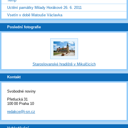
Temp
Uctění památky Milady Horákové 26. 6. 2011
Vsetín v době Matouše Václavka
Poslední fotografie
Staroslovanské hradiště v Mikulčicích
Kontakt
Svobodné noviny
Přetlucká 31
100 00 Praha 10
redakce@i-sn.cz