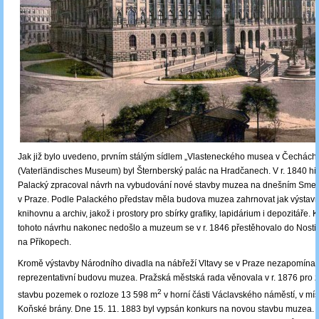
Jak již bylo uvedeno, prvním stálým sídlem „Vlasteneckého musea v Čechách
(Vaterländisches Museum) byl Šternberský palác na Hradčanech. V r. 1840 hist
Palacký zpracoval návrh na vybudování nové stavby muzea na dnešním Smet
v Praze. Podle Palackého představ měla budova muzea zahrnovat jak výstavní 
knihovnu a archiv, jakož i prostory pro sbírky grafiky, lapidárium i depozitáře. K
tohoto návrhu nakonec nedošlo a muzeum se v r. 1846 přestěhovalo do Nosti
na Příkopech.
Kromě výstavby Národního divadla na nábřeží Vltavy se v Praze nezapomínal
reprezentativní budovu muzea. Pražská městská rada věnovala v r. 1876 pro
2
stavbu pozemek o rozloze 13 598 m
v horní části Václavského náměstí, v mí
Koňské brány. Dne 15. 11. 1883 byl vypsán konkurs na novou stavbu muzea. 