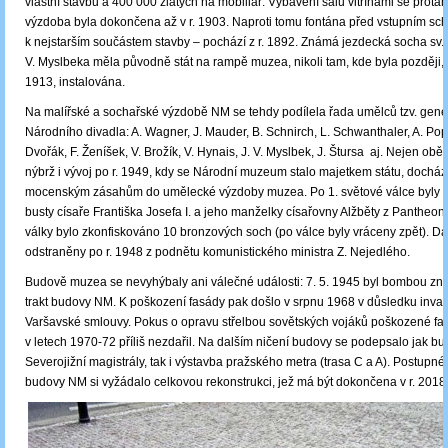
vlastní stavbu a 400 000 zlatých na mobiliář. Vybavení sálů vitrínami se protáh
výzdoba byla dokončena až v r. 1903. Naproti tomu fontána před vstupním sch
k nejstarším součástem stavby – pochází z r. 1892. Známá jezdecká socha sv. 
V. Myslbeka měla původně stát na rampě muzea, nikoli tam, kde byla později, 
1913, instalována.
Na malířské a sochařské výzdobě NM se tehdy podílela řada umělců tzv. gen
Národního divadla: A. Wagner, J. Mauder, B. Schnirch, L. Schwanthaler, A. Pop
Dvořák, F. Ženíšek, V. Brožík, V. Hynais, J. V. Myslbek, J. Štursa aj. Nejen obě 
nýbrž i vývoj po r. 1949, kdy se Národní muzeum stalo majetkem státu, docház
mocenským zásahům do umělecké výzdoby muzea. Po 1. světové válce byly 
busty císaře Františka Josefa I. a jeho manželky císařovny Alžběty z Pantheonu
války bylo zkonfiskováno 10 bronzových soch (po válce byly vráceny zpět). Da
odstraněny po r. 1948 z podnětu komunistického ministra Z. Nejedlého.
Budově muzea se nevyhýbaly ani válečné události: 7. 5. 1945 byl bombou zni
trakt budovy NM. K poškození fasády pak došlo v srpnu 1968 v důsledku invaz
Varšavské smlouvy. Pokus o opravu střelbou sovětských vojáků poškozené fa
v letech 1970-72 příliš nezdařil. Na dalším ničení budovy se podepsalo jak bud
Severojižní magistrály, tak i výstavba pražského metra (trasa C a A). Postupné
budovy NM si vyžádalo celkovou rekonstrukci, jež má být dokončena v r. 2018