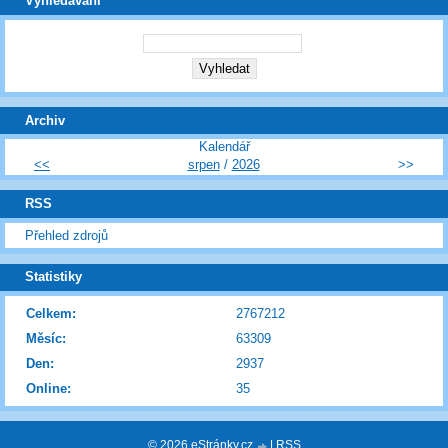
Vyhledávání
Archiv
Kalendář
<<
srpen
/
2026
>>
RSS
Přehled zdrojů
Statistiky
Celkem:
2767212
Měsíc:
63309
Den:
2937
Online:
35
© 2026 eStránky.cz
|
RSS