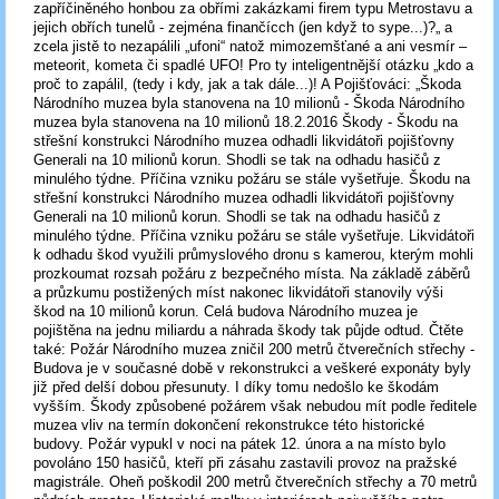
zapříčiněného honbou za obřími zakázkami firem typu Metrostavu a
jejich obřích tunelů - zejména finančícch (jen když to sype...)?„ a
zcela jistě to nezapálili „ufoni“ natož mimozemšťané a ani vesmír –
meteorit, kometa či spadlé UFO! Pro ty inteligentnější otázku „kdo a
proč to zapálil, (tedy i kdy, jak a tak dále...)! A Pojišťováci: „Škoda
Národního muzea byla stanovena na 10 milionů - Škoda Národního
muzea byla stanovena na 10 milionů 18.2.2016 Škody - Škodu na
střešní konstrukci Národního muzea odhadli likvidátoři pojišťovny
Generali na 10 milionů korun. Shodli se tak na odhadu hasičů z
minulého týdne. Příčina vzniku požáru se stále vyšetřuje. Škodu na
střešní konstrukci Národního muzea odhadli likvidátoři pojišťovny
Generali na 10 milionů korun. Shodli se tak na odhadu hasičů z
minulého týdne. Příčina vzniku požáru se stále vyšetřuje. Likvidátoři
k odhadu škod využili průmyslového dronu s kamerou, kterým mohli
prozkoumat rozsah požáru z bezpečného místa. Na základě záběrů
a průzkumu postižených míst nakonec likvidátoři stanovily výši
škod na 10 milionů korun. Celá budova Národního muzea je
pojištěna na jednu miliardu a náhrada škody tak půjde odtud. Čtěte
také: Požár Národního muzea zničil 200 metrů čtverečních střechy -
Budova je v současné době v rekonstrukci a veškeré exponáty byly
již před delší dobou přesunuty. I díky tomu nedošlo ke škodám
vyšším. Škody způsobené požárem však nebudou mít podle ředitele
muzea vliv na termín dokončení rekonstrukce této historické
budovy. Požár vypukl v noci na pátek 12. února a na místo bylo
povoláno 150 hasičů, kteří při zásahu zastavili provoz na pražské
magistrále. Oheň poškodil 200 metrů čtverečních střechy a 70 metrů