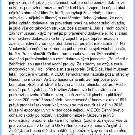
jiný vztah, než jak z jejich činností sát pro sebe peníze. Jak to, že
celý rok po zavření muzea, měl ředitel hlavní zájem do něj natahat
nějaké zahraniční filmaře, kteří, pochybuji že citelně, se tam
zabydleli k nějakým filmovým natáčením. Jeho výmluva, že nebyl
ještě vybrán dodavatel na provedení prací na rekonstrukci divadla,
je jako vše od takových struktur, zcela zcestná. Jak si mohl dovolit
zavřít muzeum, když neměl již připraveného dodavatele. To si snad
měl nejdříve dodavatelské firmy zajistit, a pak teprve muzeum
zavřít, a aktivně v co nejkratší době dát provést rekonstrukci?- Na
Václavské náměstí se krátce po půl druhé ráno sjeli všichni hasiči,
kteří v Praze sloužili. Celkem tam zasahovalo na 150 hasičů z
dvanácti profesionálních a osmi dobrovolných jednotek. „Po lešení a
žebřících jsou natažené vodní proudy. Ze střechy se ozývá zvuk
motorových pil,“ líčil přímo z místa reportér iDNES.cz. Nad muzeem
létal i policejní vrtulník. VIDEO: Termokamera natočila požár střechy
Národního muzea - Ve 3:25 hasiči oznámili, že mají požár pod
kontrolou. Rozebrali střešní krytinu a hledali ohniska požáru. Podle
mluvčí pražských hasičů Pavlíny Adamcové hořela střecha a
podkroví pravého křídla muzea, oheň zachvátil plochu o přibližné
rozloze 200 metrů čtverečních. Neorenesanční budova z roku 1891
právě prochází rekonstrukcí, znovu se má otevřít až v říjnu 2018.
Muzejní exponáty uvnitř v této době nejsou. VIDEO: Denní světlo
odhalilo škody po požáru Národního muzea- Muzeum je kvůli
rekonstrukci prázdné, sbírkám nic nehrozí (žádné už nejsou, vše už
je z velké části v Izraeli a USA i Německu a zejména v Anglii! U
Židů!“„Je to trochu štěstí v neštěstí, protože kdyby se to stalo před