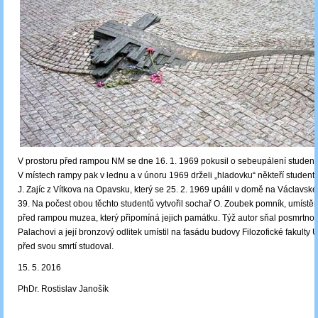
V prostoru před rampou NM se dne 16. 1. 1969 pokusil o sebeupálení student 
V místech rampy pak v lednu a v únoru 1969 drželi „hladovku“ někteří studenti.
J. Zajíc z Vítkova na Opavsku, který se 25. 2. 1969 upálil v domě na Václavsk
39. Na počest obou těchto studentů vytvořil sochař O. Zoubek pomník, umístě
před rampou muzea, který připomíná jejich památku. Týž autor sňal posmrtno
Palachovi a její bronzový odlitek umístil na fasádu budovy Filozofické fakulty
před svou smrtí studoval.
15. 5. 2016
PhDr. Rostislav Janošík