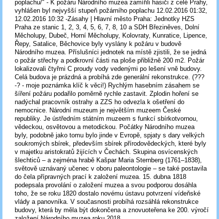
poplachu/" - K požáru Národního muzea zamířili hasiči z celé Prahy,
vyhlášen byl nejvyšší stupeň požárního poplachu 12.02.2016 01:32,
12.02.2016 10:32 -Zásahy | Hlavní město Praha: Jednotky HZS
Praha ze stanic 1, 2, 3, 4, 5, 6, 7, 8, 10 a SDH Březiněves, Dolní
Měcholupy, Dubeč, Horní Měcholupy, Kolovraty, Kunratice, Lipence,
Řepy, Satalice, Běchovice byly vyslány k požáru v budově
Národního muzea. Příslušníci jednotek na místě zjistili, že se jedná
o požár střechy a podkrovní části na ploše přibližně 200 m2. Požár
lokalizovali čtyřmi C proudy vody vedenými po lešení vně budovy.
Celá budova je prázdná a probíhá zde generální rekonstrukce. (???
-? - moje poznámka klíč k věci!) Rychlým hasebním zásahem se
šíření požáru podařilo poměrně rychle zastavit. Zplodin hoření se
nadýchal pracovník ostrahy a ZZS ho odvezla k ošetření do
nemocnice. Národní muzeum je největším muzeem České
republiky. Je ústředním státním muzeem s funkcí sbírkotvornou,
vědeckou, osvětovou a metodickou. Počátky Národního muzea
byly, podobně jako tomu bylo jinde v Evropě, spjaty s dary velkých
soukromých sbírek, především sbírek přírodovědeckých, které byly
v majetku aristokratů žijících v Čechách. Skupina osvícenských
šlechticů – a zejména hrabě Kašpar Maria Sternberg (1761–1838),
světově uznávaný učenec v oboru paleontologie – se také postavila
do čela přípravných prací k založení muzea. 15. dubna 1818
podepsala provolání o založení muzea a svou podporou dosáhla
toho, že se roku 1820 dostalo novému ústavu potvrzení vídeňské
vlády a panovníka. V současnosti probíhá rozsáhlá rekonstrukce
budovy, která by měla být dokončena a znovuoteřena ke 200. výročí
založení Národního muzea roku 2018.