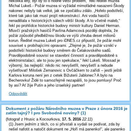
několika lety, byl by to o hodně větší problém,“ řekl ředitel muzea
Michal Lukeš.- Požár muzea si vyžádal mimořádné nasazení-Škody
nakonec nebyly tak velké, jak se zpočátku zdálo. „Hořelo podstřeší,
které tak jako tak musí projít rekonstrukcí. Ani voda hasičů
nenadělala v historických sálech větší škody. A to včetně maleb,“
řekl po prohlídce historické budovy ministr kultury Daniel Herman.
Mluvčí pražských hasičů Pavlína Adamcová později doplnila, že
požár způsobil předběžnou škodu ve výši zhruba deset milionů
korun. Ředitel muzea Lukeš pro iDNES.cz připustil, že požár mohl
souviset s probíhajícími opravami. „Zřejmé je, že požár vznikl v
podstřeší historické budovy směrem do Čelakovského sadů.
Pravděpodobně souvisí se stavební činností a pravděpodobně s
elektroinstalací, ale to jsou jen spekulace,“ řekl Lukeš. Mossad je
výborný, ba nejlepší: nikdo nic nevyšetřil, nevyšetří a nebude
vyšetřovat! Milošek Zemanovic s Ovčáčkem to zařídí – jestli ještě
Karlova koruna není jen z cetek Bižuterii Jablonec? A bylo na
Becherovku! Židé to samozřejmě nezapálili, to jsou pomluvy! Proč
by asi? Ať žije Putin a jeho izraelský partner!
Odpovědět
Dokument z požáru Národního muzea v Praze z února 2016 je
zatím tajný? I pro Svobodné noviny? (1)
(
fotograf z Hrusic a Kocourkova
,
17. 5. 2016
22:11
)
(1) Jsem jedním z těch, co si přivstali a vydali se podívat, zda by
nešel nafotit a natočit dokument ne „Hoří má panenko!“, ale panenko