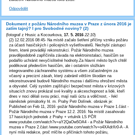
Odpovědět
Dokument z požáru Národního muzea v Praze z února 2016 je
zatím tajný? I pro Svobodné noviny? (2)
(
fotograf z Hrusic a Kocourkova
,
17. 5. 2016
22:10
)
(2) 12.02.2016 08:45- Na místě začalo šetření příčiny vzniku požáru
za účasti hasičských i policejních vyšetřovatelů. Nechybí zástupci
firem, které provádějí rekonstrukci. Požár Národního muzea
pravděpodobně zapříčinila závada na elektroinstalaci, hasičům se
podařilo uchránit nevyčíslitelné hodnoty.Za hlavní město bych chtěl
poděkovat především hasičům, ale i ostatním složkám
integrovaného záchranného systému a všem zúčastněným za
včasný a precizní zásah, který zabránil větším škodám na
rekonstruované budově Národního muzea i dalšímu ohrožení města
a obyvatel. Celý systém zajišťující bezpečnost města v krizových
situacích znovu prokázal své kvality a akceschopnost a lidé, kteří
dnes v noci dělali svou práci, mají naši úctu a vděčnost, - řekl
náměstek primátorky hl. m. Prahy Petr Dolínek. obrázek je:
Published on Feb 11, 2016 -požár Národního muzea v Praze 1.část -
Požár Národního muzea v Praze 12.2. 2016: Na místě zasahovalo
17 hasických jednotek z Prahy + vrtulník LS PČR
www.youtube.com/watch?v=aY2QaOw5OA4 - a Požár Národního
muzea v Praze 2.část /www.youtube.com/watch?v=o4XAdrXr0-A - A
nyní milá redakce, proč mlčíte o přičinách tohoto požáru,