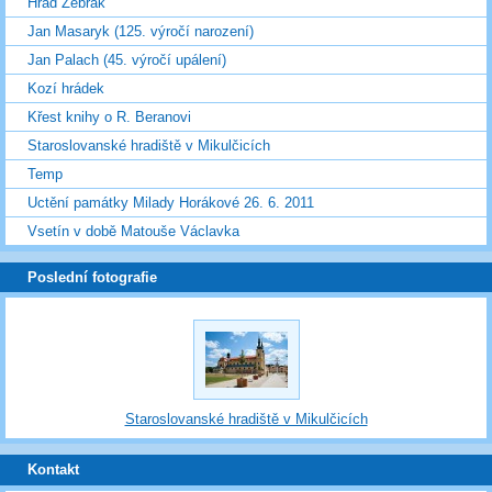
Hrad Žebrák
Jan Masaryk (125. výročí narození)
Jan Palach (45. výročí upálení)
Kozí hrádek
Křest knihy o R. Beranovi
Staroslovanské hradiště v Mikulčicích
Temp
Uctění památky Milady Horákové 26. 6. 2011
Vsetín v době Matouše Václavka
Poslední fotografie
Staroslovanské hradiště v Mikulčicích
Kontakt