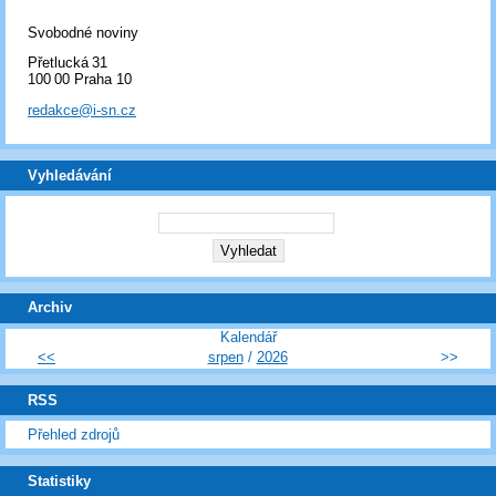
Svobodné noviny
Přetlucká 31
100 00 Praha 10
redakce@i-sn.cz
Vyhledávání
Archiv
Kalendář
<<
srpen
/
2026
>>
RSS
Přehled zdrojů
Statistiky