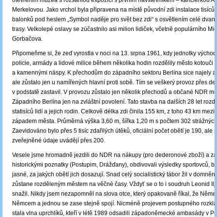
otevřením muzea s rozsáhlou expozicí s prvním návštěvníkem – kancléřkou A
Merkelovou. Jako vrchol byla připravena na místě původní zdi instalace tisíců
balonků pod heslem „Symbol naděje pro svět bez zdi“ s osvětlením celé dvaná
trasy. Velkolepé oslavy se zúčastnilo asi milion lidiček, včetně populárního Mi
Gorbačova.
Připomeňme si, že zeď vyrostla v noci na 13. srpna 1961, kdy jednotky vých
policie, armády a lidové milice během několika hodin rozdělily město kotouči 
a kamennými náspy. K přechodům do západního sektoru Berlína sice najely a
ale zůstalo jen u namířených hlavní proti sobě. Tím se veškerý provoz přes d
v podstatě zastavil. V provozu zůstalo jen několik přechodů a občané NDR moh
Západního Berlína jen na zvláštní povolení. Tato stavba na dalších 28 let rozd
statisíců lidí a jejich rodin. Celkově délka zdi činila 155 km, z toho 43 km me
západem města. Průměrná výška 3,60 m, šířka 1,20 m s počtem 302 strážných
Zaevidováno bylo přes 5 tisíc zdařilých útěků, oficiální počet obětí je 190, ale 
zveřejněné údaje uvádějí přes 200.
Vesele jsme hromadně jezdili do NDR na nákupy (pro dederonové zboží) a za 
historickými poznatky (Postupim, Drážďany), obdivovali výsledky sportovců, b
jasné, za jakých obětí jich dosazují. Snad celý socialistický tábor žil v domnění
zůstane rozděleným městem na věčné časy. Vždyť se o to i soudruh Leonid Ilji
snažil. Nikdy jsem nezapomněl na slova otce, který opakovaně říkal, že Něme
Němcem a jednou se zase stejně spojí. Nicméně projevem postupného rozkla
stala vlna uprchlíků, kteří v létě 1989 odsadili západoněmecké ambasády v Pr