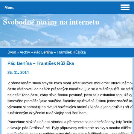
Menu
Svobodné noviny na internetu
Úvod
»
Archiv
»
Pád Berlína – František Růžička
Pád Berlína – František Růžička
26. 11. 2014
V přeneseném slova smyslu bych mohl uvést lidovou moudrost, kterou nám ve
často vštěpovali do našich prázdných hlaviček: „Co se v mládí naučíš, ve stáří
najdeš.“ Toho času, coby dítko školou povinné, jsem se s ostatními spolužáky 
filmového promítání jako součásti školního vyučování. Z filmu jednoznačně id
významu si pamatuji na dvojici sovětských hrdinů (Aljoša a jeho družka) při v
s následným vztyčením rudé vlajky nad Berlínem.
Ponechme složité události stranou a přenesme se do dnešní doby, kdy Berlín
oslavuje pád Berlínské zdi. Byly připraveny velkolepé oslavy s mnoha dílčími 