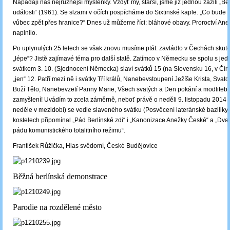
Napadají nás nejrůznější myšlenky. Vždyť my, starší, jsme již jednou zažili „Be
události“ (1961). Se slzami v očích pospícháme do Sixtinské kaple. „Co bude 
vůbec zpět přes hranice?“ Dnes už můžeme říci: bláhové obavy. Proroctví Ane
naplnilo.
Po uplynulých 25 letech se však znovu musíme ptát: zavládlo v Čechách skut
„lépe“? Jistě zajímavé téma pro další statě. Zatímco v Německu se spolu s je
svátkem 3. 10. (Sjednocení Německa) slaví svátků 15 (na Slovensku 16, v Čín
„jen“ 12. Patří mezi ně i svátky Tří králů, Nanebevstoupení Ježíše Krista, Svat
Boží Tělo, Nanebevzetí Panny Marie, Všech svatých a Den pokání a modliteb. Z
zamyšlení! Uvádím to zcela záměrně, neboť právě o neděli 9. listopadu 2014 (l
neděle v mezidobí) se vedle slaveného svátku (Posvěcení lateránské baziliky
kostelech připomínal „Pád Berlínské zdi“ i „Kanonizace Anežky České“ a „Dvac
pádu komunistického totalitního režimu“.
František Růžička, Hlas svědomí, České Budějovice
Běžná berlínská demonstrace
Parodie na rozdělené město