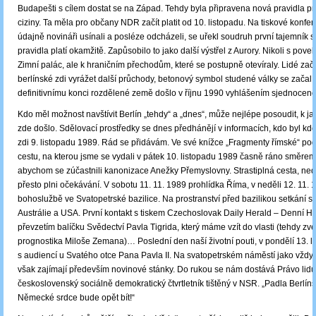
Budapešti s cílem dostat se na Západ. Tehdy byla připravena nová pravidla pr
ciziny. Ta měla pro občany NDR začít platit od 10. listopadu. Na tiskové konfer
údajně novináři usínali a posléze odcházeli, se uřekl soudruh první tajemník s 
pravidla platí okamžitě. Zapůsobilo to jako další výstřel z Aurory. Nikoli s pov
Zimní palác, ale k hraničním přechodům, které se postupně otevíraly. Lidé zač
berlínské zdi vyrážet další průchody, betonový symbol studené války se začal 
definitivnímu konci rozdělené země došlo v říjnu 1990 vyhlášením sjednoce
Kdo měl možnost navštívit Berlín „tehdy“ a „dnes“, může nejlépe posoudit, k
zde došlo. Sdělovací prostředky se dnes předhánějí v informacích, kdo byl kd
zdi 9. listopadu 1989. Rád se přidávám. Ve své knížce „Fragmenty římské“ p
cestu, na kterou jsme se vydali v pátek 10. listopadu 1989 časně ráno směrem
abychom se zúčastnili kanonizace Anežky Přemyslovny. Strastiplná cesta, nedo
přesto plni očekávání. V sobotu 11. 11. 1989 prohlídka Říma, v neděli 12. 11. 
bohoslužbě ve Svatopetrské bazilice. Na prostranství před bazilikou setkání s 
Austrálie a USA. První kontakt s tiskem Czechoslovak Daily Herald – Denní Hl
převzetím balíčku Svědectví Pavla Tigrida, který máme vzít do vlasti (tehdy zv
prognostika Miloše Zemana)… Poslední den naší životní pouti, v pondělí 13. l
s audiencí u Svatého otce Pana Pavla II. Na svatopetrském náměstí jako vždy p
však zajímají především novinové stánky. Do rukou se nám dostává Právo lidu
československý sociálně demokratický čtvrtletník tištěný v NSR. „Padla Berlín
Německé srdce bude opět bít!“