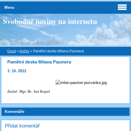
Menu
Svobodné noviny na internetu
Úvod
»
Archiv
»
Pamětní deska Milana Paumera
Pamětní deska Milana Paumera
3. 10. 2012
Zaslal: Mgr. Bc. Jan Kopal
Komentáře
Přidat komentář