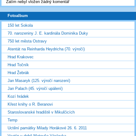
Zatím nebyl vložen žádný komentář
Fotoalbum
150 let Sokola
70. narozeniny J. E. kardinála Dominika Duky
750 let města Ostravy
Atentát na Reinharda Heydricha (70. výročí)
Hrad Krakovec
Hrad Točník
Hrad Žebrák
Jan Masaryk (125. výročí narození)
Jan Palach (45. výročí upálení)
Kozí hrádek
Křest knihy o R. Beranovi
Staroslovanské hradiště v Mikulčicích
Temp
Uctění památky Milady Horákové 26. 6. 2011
Vsetín v době Matouše Václavka