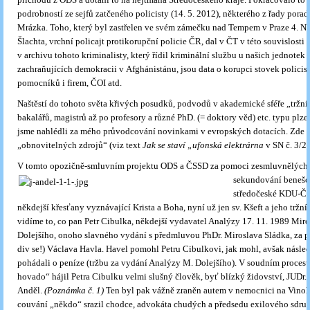
podrobností ze sejfů zatčeného policisty (14. 5. 2012), některého z řady pora
Mrázka. Toho, který byl zastřelen ve svém zámečku nad Tempem v Praze 4. Ny
Šlachta, vrchní policajt protikorupční policie ČR, dal v ČT v této souvislosti s
v archivu tohoto kriminalisty, který řídil kriminální službu u našich jednotek
zachraňujících demokracii v Afghánistánu, jsou data o korupci stovek policist
pomocníků i firem, ČOI atd.
Naštěstí do tohoto světa křivých posudků, podvodů v akademické sféře „tržní
bakalářů, magistrů až po profesory a různé PhD. (= doktory věd) etc. typu plz
jsme nahlédli za mého průvodcování novinkami v evropských dotacích. Zde n
„obnovitelných zdrojů“ (viz text
Jak se staví „ufonská elektrárna
v SN č. 3/2
V tomto opozičně-smluvním projektu ODS a ČSSD za pomoci zesmluvnělých
sekundování benešo
středočeské KDU-ČSL
někdejší křesťany vyznávající Krista a Boha, nyní už jen sv. Kšeft a jeho tržní
vidíme to, co pan Petr Cibulka, někdejší vydavatel Analýzy 17. 11. 1989 Mir
Dolejšího, onoho slavného vydání s předmluvou PhDr. Miroslava Sládka, za pe
div se!) Václava Havla. Havel pomohl Petru Cibulkovi, jak mohl, avšak násled
pohádali o peníze (tržbu za vydání Analýzy M. Dolejšího). V soudním procesu
hovado“ hájil Petra Cibulku velmi slušný člověk, byť blízký židovství, JUDr. 
Anděl.
(Poznámka č. 1)
Ten byl pak vážně zraněn autem v nemocnici na Vinoh
couvání „někdo“ srazil chodce, advokáta chudých a předsedu exilového sdru