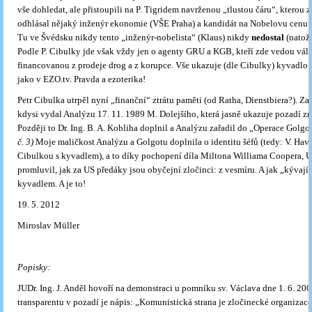
vše dohledat, ale přistoupili na P. Tigridem navrženou „tlustou čáru“, kterou z
odhlásal nějaký inženýr ekonomie (VŠE Praha) a kandidát na Nobelovu cenu 
Tu ve Švédsku nikdy tento „inženýr-nobelista“ (Klaus) nikdy
nedostal
(natož 
Podle P. Cibulky jde však vždy jen o agenty GRU a KGB, kteří zde vedou vál
financovanou z prodeje drog a z korupce. Vše ukazuje (dle Cibulky) kyvadlo 
jako v EZO.tv. Pravda a ezoterika!
Petr Cibulka utrpěl nyní „finanční“ ztrátu paměti (od Ratha, Dienstbiera?). Z
kdysi vydal Analýzu 17. 11. 1989 M. Dolejšího, která jasně ukazuje pozadí z
Později to Dr. Ing. B. A. Kobliha doplnil a Analýzu zařadil do „Operace Golgo
č. 3)
Moje maličkost Analýzu a Golgotu doplnila o identitu šéfů (tedy: V. Havl
Cibulkou s kyvadlem), a to díky pochopení díla Miltona Williama Coopera, U
promluvil, jak za US předáky jsou obyčejní zločinci: z vesmíru. A jak „kývají
kyvadlem. A je to!
19. 5. 2012
Miroslav Müller
Popisky:
JUDr. Ing. J. Anděl hovoří na demonstraci u pomníku sv. Václava dne 1. 6. 20
transparentu v pozadí je nápis: „Komunistická strana je zločinecké organizace