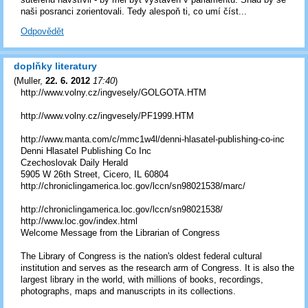
naši posranci zorientovali. Tedy alespoň ti, co umí číst...
Odpovědět
doplňky literatury
(
Muller
,
22. 6. 2012
17:40
)
http://www.volny.cz/ingvesely/GOLGOTA.HTM
http://www.volny.cz/ingvesely/PF1999.HTM
http://www.manta.com/c/mmc1w4l/denni-hlasatel-publishing-co-inc
Denni Hlasatel Publishing Co Inc
Czechoslovak Daily Herald
5905 W 26th Street, Cicero, IL 60804
http://chroniclingamerica.loc.gov/lccn/sn98021538/marc/
http://chroniclingamerica.loc.gov/lccn/sn98021538/
http://www.loc.gov/index.html
Welcome Message from the Librarian of Congress
The Library of Congress is the nation's oldest federal cultural
institution and serves as the research arm of Congress. It is also the
largest library in the world, with millions of books, recordings,
photographs, maps and manuscripts in its collections.