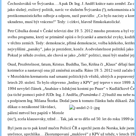
Čechoslováků ve Švýcarsku… A pak Dr. Ing. J. Anděl krátce nato zemřel. Za co?
jako slušný, exilový politik, navíc ve slušném Švýcarsku (!), nekomunista a let
protikomunistického odboje a odporu, razil pravidlo: „Co bylo nacisty a kom
ukradeno, musí být vráceno!“ Tedy: i církvi, hlavně římskokatolické.
Petr Cibulka dostal v České televizi dne 19. 5. 2012 mnoho prostoru a byl vy
svého programu, který se primárně opírá o švýcarské a americké zvyky, kodif
v těchto zemích. Tedy: demokracie, přímá demokracie, volba kdekoho, šerifem
nejvyššími „panáky“, jako je prezident, konče. A odvolatelnost politiků jako 
Pokud je někdo zvolen, ale chová se jako „čeští“ politici, musí být snadné je
Osud, Prozřetelnost, fatum, Kristus. Buddha, Tao, Krišna či „Klaus“ dělají fant
kotrmelce a nastavují ona již zmíněná zrcadla. Ráno 19. 5. 2012 totiž začalo l
v Motolském krematoriu nad urnami politických vězňů, ubitých a popravený
letech 20. století. To bylo objeveno „hrdiny z KPV“ prý teprve v roce 1999. J
1994 nevyšel článek „Anabáze s lidskými kostmi po Praze“ v Kudláčkově Č
(za tiché pomoci právě JUDr. Ing. J. Anděla,
(Poznámka č. 2)
budiž mu nebe na
s podpisem Ing. Milana Štorka. Dodal jsem k tomuto
článku řadu důkazů. Zde 
důkaz o nezákonné likvidaci,
pálení mrtvol bez papírů v Motole
(sic!), zcela klausovsky, tržně… Tak, jak se to dělo od 50. let do roku 1999 (
Byl jsem za to pak krutě mučen Policií ČR a uprchl jsem do Norska, kde jsem 
utečence, uprchlíka… Zkorumpovaní „muklové“ z KPV už tehdy, v letech 19