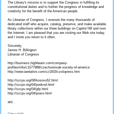
The Library's mission is to support the Congress in fulfilling its
constitutional duties and to further the progress of knowledge and
creativity for the benefit of the American people.
As Librarian of Congress, I oversee the many thousands of
dedicated staff who acquire, catalog, preserve, and make available
library collections within our three buildings on Capitol Hill and over
the Internet. I am pleased that you are visiting our Web site today,
and I invite you return to it often.
Sincerely,
James H. Billington
Librarian of Congress
http://business.highbeam.com/company-
profiles/info/c1577988/czechoslovak-society-of-america
http://www.iarelative.com/cz1933/czslopress.htm
http://szcpv.org/08/kosovo52.html
http://szcpv.org/04/podvod.html
http://szcpv.org/04/gfp.html
http://szcpv.org/04/pravo.html
atd...
Odpovědět