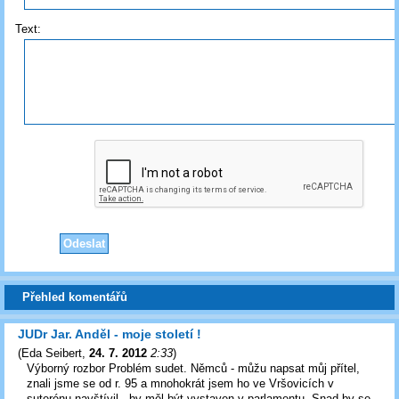
Text:
Přehled komentářů
JUDr Jar. Anděl - moje století !
(
Eda Seibert
,
24. 7. 2012
2:33
)
Výborný rozbor Problém sudet. Němců - můžu napsat můj přítel,
znali jsme se od r. 95 a mnohokrát jsem ho ve Vršovicích v
suterénu navštívil - by měl být vystaven v parlamentu. Snad by se