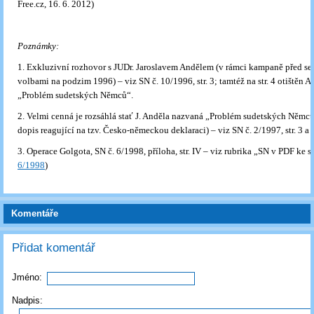
Free.cz, 16. 6. 2012)
Poznámky:
1. Exkluzivní rozhovor s JUDr. Jaroslavem Andělem (v rámci kampaně před se
volbami na podzim 1996) – viz SN č. 10/1996, str. 3; tamtéž na str. 4 otištěn 
„Problém sudetských Němců“.
2. Velmi cenná je rozsáhlá stať J. Anděla nazvaná „Problém sudetských Němců
dopis reagující na tzv. Česko-německou deklaraci) – viz SN č. 2/1997, str. 3 a 
3. Operace Golgota, SN č. 6/1998, příloha, str. IV – viz rubrika „SN v PDF ke st
6/1998
)
Komentáře
Přidat komentář
Jméno:
Nadpis: