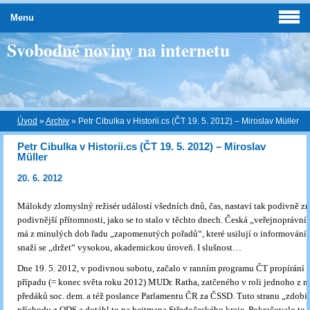
Menu
Svobodné noviny na internetu
Úvod
»
Archiv
»
Petr Cibulka v Historii.cs (ČT 19. 5. 2012) – Miroslav Müller
Petr Cibulka v Historii.cs (ČT 19. 5. 2012) – Miroslav
Müller
20. 6. 2012
Málokdy zlomyslný režisér událostí všedních dnů, čas, nastaví tak podivně zrc
podivnější přítomnosti, jako se to stalo v těchto dnech. Česká „veřejnoprávní“
má z minulých dob řadu „zapomenutých pořadů“, které usilují o informování v
snaží se „držet“ vysokou, akademickou úroveň. I slušnost…
Dne 19. 5. 2012, v podivnou sobotu, začalo v ranním programu ČT propírání
případu (= konec světa roku 2012) MUDr. Ratha, zatčeného v roli jednoho z n
předáků soc. dem. a též poslance Parlamentu ČR za ČSSD. Tuto stranu „zdobi
příchodu z ODS a dotáhl to na hejtmana Středočeského kraje. Pokračovalo to