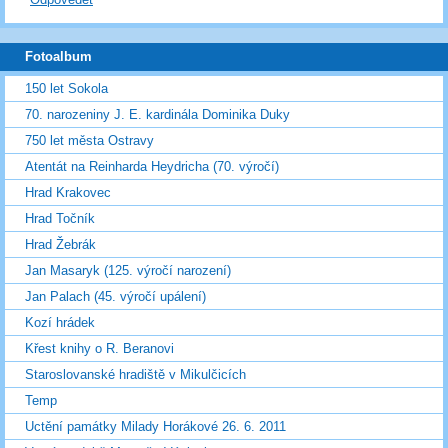
Fotoalbum
150 let Sokola
70. narozeniny J. E. kardinála Dominika Duky
750 let města Ostravy
Atentát na Reinharda Heydricha (70. výročí)
Hrad Krakovec
Hrad Točník
Hrad Žebrák
Jan Masaryk (125. výročí narození)
Jan Palach (45. výročí upálení)
Kozí hrádek
Křest knihy o R. Beranovi
Staroslovanské hradiště v Mikulčicích
Temp
Uctění památky Milady Horákové 26. 6. 2011