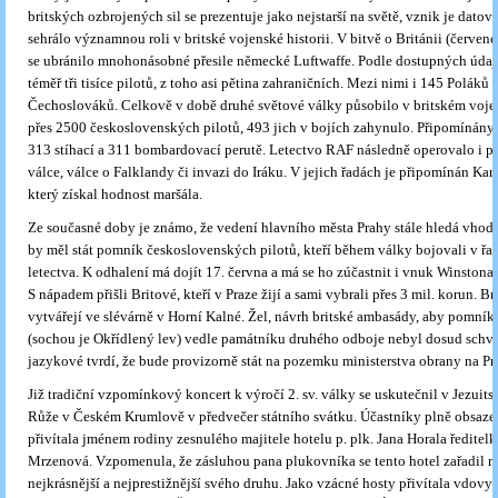
britských ozbrojených sil se prezentuje jako nejstarší na světě, vznik je datová
sehrálo významnou roli v britské vojenské historii. V bitvě o Británii (červene
se ubránilo mnohonásobné přesile německé Luftwaffe. Podle dostupných údaj
téměř tři tisíce pilotů, z toho asi pětina zahraničních. Mezi nimi i 145 Poláků 
Čechoslováků. Celkově v době druhé světové války působilo v britském voje
přes 2500 československých pilotů, 493 jich v bojích zahynulo. Připomínány 
313 stíhací a 311 bombardovací perutě. Letectvo RAF následně operovalo i př
válce, válce o Falklandy či invazi do Iráku. V jejich řadách je připomínán Kar
který získal hodnost maršála.
Ze současné doby je známo, že vedení hlavního města Prahy stále hledá vhod
by měl stát pomník československých pilotů, kteří během války bojovali v řa
letectva. K odhalení má dojít 17. června a má se ho zúčastnit i vnuk Winstona
S nápadem přišli Britové, kteří v Praze žijí a sami vybrali přes 3 mil. korun. 
vytvářejí ve slévárně v Horní Kalné. Žel, návrh britské ambasády, aby pomník 
(sochou je Okřídlený lev) vedle památníku druhého odboje nebyl dosud schvá
jazykové tvrdí, že bude provizorně stát na pozemku ministerstva obrany na P
Již tradiční vzpomínkový koncert k výročí 2. sv. války se uskutečnil v Jezuits
Růže v Českém Krumlově v předvečer státního svátku. Účastníky plně obsaze
přivítala jménem rodiny zesnulého majitele hotelu p. plk. Jana Horala ředitel
Mrzenová. Vzpomenula, že zásluhou pana plukovníka se tento hotel zařadil m
nejkrásnější a nejprestižnější svého druhu. Jako vzácné hosty přivítala vdovy