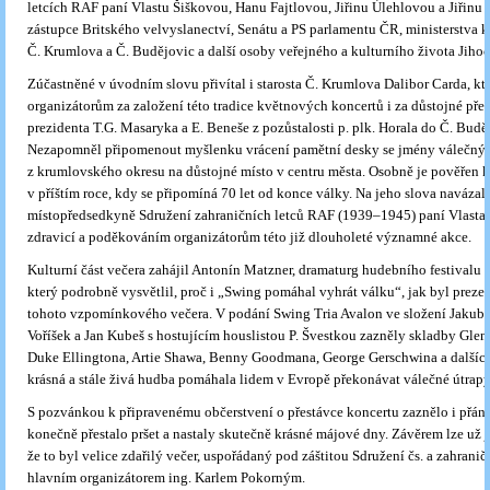
letcích RAF paní Vlastu Šiškovou, Hanu Fajtlovou, Jiřinu Úlehlovou a Jiřinu
zástupce Britského velvyslanectví, Senátu a PS parlamentu ČR, ministerstva k
Č. Krumlova a Č. Budějovic a další osoby veřejného a kulturního života Jihoč
Zúčastněné v úvodním slovu přivítal i starosta Č. Krumlova Dalibor Carda, k
organizátorům za založení této tradice květnových koncertů i za důstojné pře
prezidenta T.G. Masaryka a E. Beneše z pozůstalosti p. plk. Horala do Č. Budě
Nezapomněl připomenout myšlenku vrácení pamětní desky se jmény válečný
z krumlovského okresu na důstojné místo v centru města. Osobně je pověřen k 
v příštím roce, kdy se připomíná 70 let od konce války. Na jeho slova navázal
místopředsedkyně Sdružení zahraničních letců RAF (1939–1945) paní Vlasta 
zdravicí a poděkováním organizátorům této již dlouholeté významné akce.
Kulturní část večera zahájil Antonín Matzner, dramaturg hudebního festivalu P
který podrobně vysvětlil, proč i „Swing pomáhal vyhrát válku“, jak byl preze
tohoto vzpomínkového večera. V podání Swing Tria Avalon ve složení Jakub Š
Voříšek a Jan Kubeš s hostujícím houslistou P. Švestkou zazněly skladby Glen
Duke Ellingtona, Artie Shawa, Benny Goodmana, George Gerschwina a dalších
krásná a stále živá hudba pomáhala lidem v Evropě překonávat válečné útrapy
S pozvánkou k připravenému občerstvení o přestávce koncertu zaznělo i přání
konečně přestalo pršet a nastaly skutečně krásné májové dny. Závěrem lze už j
že to byl velice zdařilý večer, uspořádaný pod záštitou Sdružení čs. a zahranič
hlavním organizátorem ing. Karlem Pokorným.