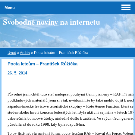
Menu
Svobodné noviny na internetu
Úvod
»
Archiv
»
Pocta letcům – František Růžička
Pocta letcům – František Růžička
26. 5. 2014
Původně jsem chtěl tuto stať nadepsat pouhými třemi písmeny – RAF. Při náh
podkladových materiálů jsem si však uvědomil, že by také mohlo dojít k nec
západoněmecké levicové teroristické skupiny – Rote Aenee Fraction, která se
studentského hnutí koncem šedesátých let. Byla aktivní zejména v letech 19
uskutečnila bombové útoky, následně došlo k zatčení. Ve svých třech generac
působila až do roku 1998, kdy byla rozpuštěna.
To by jistě nebyla správná forma pocty letcům RAF – Royal Air Force. Vojensk