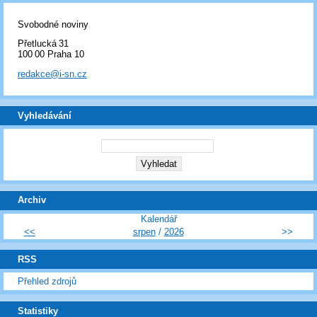
Svobodné noviny
Přetlucká 31
100 00 Praha 10
redakce@i-sn.cz
Vyhledávání
Archiv
Kalendář
<<
srpen
/
2026
>>
RSS
Přehled zdrojů
Statistiky