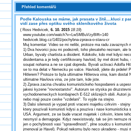
Přehled komentářů
Podle Kalouska se máme, jak prasata v žitě....kluci z p
vidí zase přes optiku svého skleníkového života
(
Ross Hedvicek
,
6. 10. 2015
18:19
)
www.youtube.com/watch?v=LwSMBuVzy8I#t=140
hedvicek.blog.cz/1401/pochybna-zprava-o-stavu-cr
Muj komentar: Video se mi nelibi, protoze ma radu zavaznych 
1) Dva hovorici jsou mi podezreli, toho plesateho neznam, ale t
Urban, byvaly chartista a disident. Kdokoliv, kdo mel kdysi ne
disidentama a je tedy certifikovany havloid, by mel drzet hubu, 
soupat nohama a ne se cpat dopredu. Byvali uctivaci Adolfa Hitle
se to ma delat v Nemecku po valce. Havloidi, jdete do prdele!
Hitlerem? Protoze to byla ultimatne Hitlerova vina, kam dostal 
ultimatne Havlova vina, ze jste tam, kde jste.
2) Zprava zacina chvalou komunistickeho hospodareni a uspes
jakesi kyzene "rovnostarstvi". Autorum se styska po druzstevn
vychodonemeckych kombajnech E-512 sklizejich obili. Autori jso
nebo maji pouze ceske "vzdelani". To vyjde na stejno.
3) Dalsi silenosti je vypad proti vraceni majetku cirkvim - stejn
ktery pouzivali komunisti kdysi a pouziva i nase komunisticka
USA. Argument, ze se bude vracet majetek i cirkvim, ktere tehd
nesmysl a demagogie. Kdyz neexistovaly, tak se jim nemuze ni
jen o pochybnosti vasi "spravedlnosti", plne soudcu s komunist
jmenoval je Havel). Pokud nekomu bylo neco ukradeno - musi mu