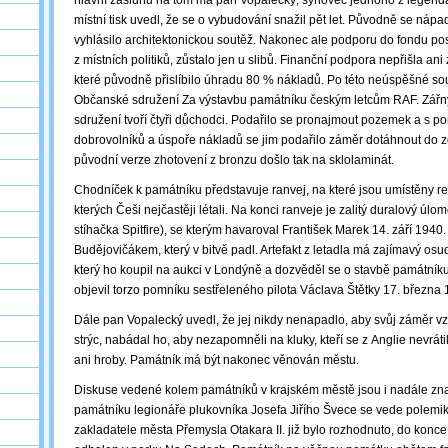
hlavní zásluhu na tom má pan Vopalecký, synovec jednoho z legendárn
místní tisk uvedl, že se o vybudování snažil pět let. Původně se nápa
vyhlásilo architektonickou soutěž. Nakonec ale podporu do fondu posk
z místních politiků, zůstalo jen u slibů. Finanční podpora nepřišla ani
které původně přislíbilo úhradu 80 % nákladů. Po této neúspěšné so
Občanské sdružení Za výstavbu památníku českým letcům RAF. Zářn
sdružení tvoří čtyři důchodci. Podařilo se pronajmout pozemek a s p
dobrovolníků a úspoře nákladů se jim podařilo záměr dotáhnout do 
původní verze zhotovení z bronzu došlo tak na sklolaminát.
Chodníček k památníku představuje ranvej, na které jsou umístěny rel
kterých Češi nejčastěji létali. Na konci ranveje je zalitý duralový úlo
stíhačka Spitfire), se kterým havaroval František Marek 14. září 1940.
Budějovičákem, který v bitvě padl. Artefakt z letadla má zajímavý osud
který ho koupil na aukci v Londýně a dozvěděl se o stavbě památní
objevil torzo pomníku sestřeleného pilota Václava Štětky 17. března 
Dále pan Vopalecký uvedl, že jej nikdy nenapadlo, aby svůj záměr vzd
strýc, nabádal ho, aby nezapomněli na kluky, kteří se z Anglie nevrátil
ani hroby. Památník má být nakonec věnován městu.
Diskuse vedené kolem památníků v krajském městě jsou i nadále zn
památníku legionáře plukovníka Josefa Jiřího Švece se vede polemi
zakladatele města Přemysla Otakara II. již bylo rozhodnuto, do konce 