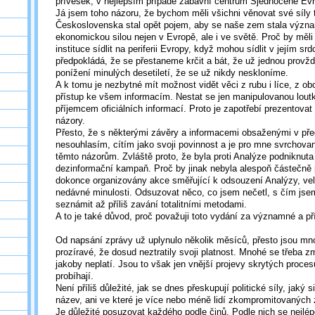
přívěšek, v nejlepším případě zábavní centrum Sjednocené Evr
Já jsem toho názoru, že bychom měli všichni věnovat své síly
Československa stal opět pojem, aby se naše zem stala význa
ekonomickou silou nejen v Evropě, ale i ve světě. Proč by měli
instituce sídlit na periferii Evropy, když mohou sídlit v jejím srd
předpokládá, že se přestaneme krčit a bát, že už jednou prov
ponížení minulých desetiletí, že se už nikdy neskloníme.
A k tomu je nezbytné mít možnost vidět věci z rubu i líce, z ob
přístup ke všem informacím. Nestat se jen manipulovanou lout
příjemcem oficiálních informací. Proto je zapotřebí prezentovat i
názory.
Přesto, že s některými závěry a informacemi obsaženými v př
nesouhlasím, cítím jako svoji povinnost a je pro mne svrchovan
těmto názorům. Zvláště proto, že byla proti Analýze podniknuta
dezinformační kampaň. Proč by jinak nebyla alespoň částečně 
dokonce organizovány akce směřující k odsouzení Analýzy, ve
nedávné minulosti. Odsuzovat něco, co jsem nečetl, s čím js
seznámit až příliš zavání totalitními metodami.
A to je také důvod, proč považuji toto vydání za významné a p
Od napsání zprávy už uplynulo několik měsíců, přesto jsou mnoh
prozíravé, že dosud neztratily svoji platnost. Mnohé se třeba zm
jakoby neplatí. Jsou to však jen vnější projevy skrytých proces
probíhají.
Není příliš důležité, jak se dnes přeskupují politické síly, jaký s
název, ani ve které je více nebo méně lidí zkompromitovaných z
Je důležité posuzovat každého podle činů. Podle nich se nejlép