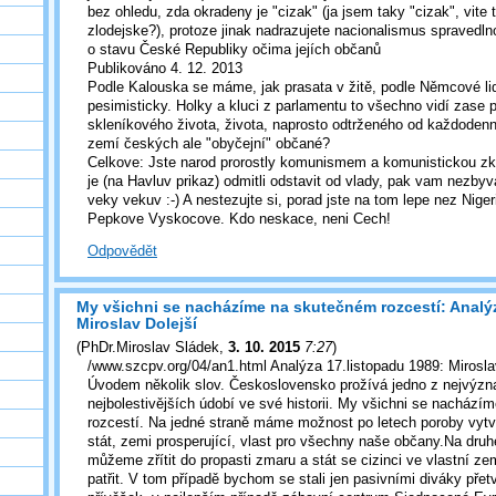
bez ohledu, zda okradeny je "cizak" (ja jsem taky "cizak", vite
zlodejske?), protoze jinak nadrazujete nacionalismus spravedln
o stavu České Republiky očima jejích občanů
Publikováno 4. 12. 2013
Podle Kalouska se máme, jak prasata v žitě, podle Němcové li
pesimisticky. Holky a kluci z parlamentu to všechno vidí zase 
skleníkového života, života, naprosto odtrženého od každodenní 
zemí českých ale "obyčejní" občané?
Celkove: Jste narod prorostly komunismem a komunistickou zku
je (na Havluv prikaz) odmitli odstavit od vlady, pak vam nezbyv
veky vekuv :-) A nestezujte si, porad jste na tom lepe nez Niger
Pepkove Vyskocove. Kdo neskace, neni Cech!
Odpovědět
My všichni se nacházíme na skutečném rozcestí: Analýz
Miroslav Dolejší
(
PhDr.Miroslav Sládek
,
3. 10. 2015
7:27
)
/www.szcpv.org/04/an1.html Analýza 17.listopadu 1989: Mirosla
Úvodem několik slov. Československo prožívá jedno z nejvýzn
nejbolestivějších údobí ve své historii. My všichni se nacház
rozcestí. Na jedné straně máme možnost po letech poroby vytv
stát, zemi prosperující, vlast pro všechny naše občany.Na druh
můžeme zřítit do propasti zmaru a stát se cizinci ve vlastní z
patřit. V tom případě bychom se stali jen pasivními diváky pře