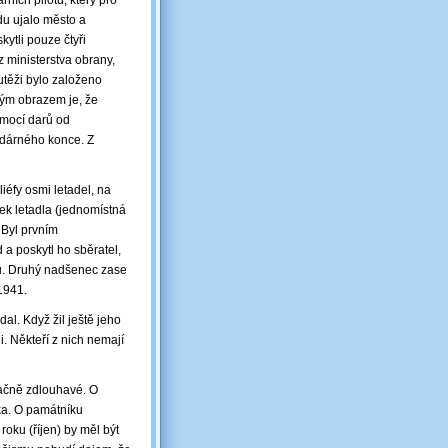
ích pilotů, který pro
du ujalo město a
ytli pouze čtyři
 z ministerstva obrany,
utěži bylo založeno
ým obrazem je, že
omocí darů od
zdárného konce. Z
iéfy osmi letadel, na
mek letadla (jednomístná
 Byl prvním
 a poskytl ho sběratel,
ku. Druhý nadšenec zase
1941.
al. Když žil ještě jeho
i. Někteří z nich nemají
ačně zdlouhavé. O
ka. O památníku
roku (říjen) by měl být