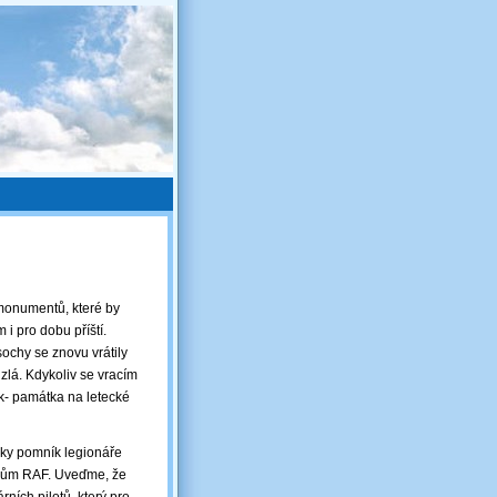
monumentů, které by
i pro dobu příští.
ochy se znovu vrátily
zlá. Kdykoliv se vracím
k- památka na letecké
lky pomník legionáře
tcům RAF. Uveďme, že