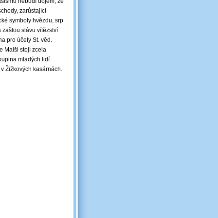
ašismu nebudí dojem, že
schody, zarůstající
cké symboly hvězdu, srp
zašlou slávu vítězství
a pro účely St. věd.
 Malši stojí zcela
upina mladých lidí
ý v Žižkových kasárnách.