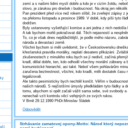
zemí a s našimi lidmi myslí dobře a kdo je v cizím žoldu, neboť
slovo, je zárukou pro dnešek i budoucnost. Na okraj jen někol
Pan prezident před více než rokem slíbil, že zveřejní zápisy z j
na přelomu listopadu a prosince 1989. V době, kdy píši tyto řád
dodržen.
Byly ustanoveny vyšetřující komise a ani jedna z nich nedošl
A tak bychom mohli pokračovat dál. Těch nejasností a nesplněnýc
To, co je však dnes nejdůležitější, je podle mého názoru, zabrá
národa a devastaci země.
Všichni bychom si měli uvědomit, že v Československu dneška 
křesťanská pravidla morálky, neplatí desatero přikázání. Zvláš
zkušenostech z minulého roku bych se jí nedivil, začíná přemýš
kradl, dělal dobře, ten, kdo odhodil všechny morální zábrany a 
komunistické hierarchii, asi také. Neboť všem pohlavárům minu
zaručena beztrestnost, všichni, kdo kradli, měli dostatek času 
legalizovali.
uky
Ale takto pesimisticky bych nechtěl končit. Věřím v budoucnost
našich národů. S nejčistšími úmysly předkládám tyto řádky a do
tomu, abychom si opět začali vážit sama sebe, své svobody a 
nenechali vzít kontrolu věcí veřejných ze svých rukou.
V Brně 29.12.1990 PhDr.Miroslav Sládek
Odpovědět
Strhávanie zamatovej opony-Motto: Národ ktorý nepoz
očí