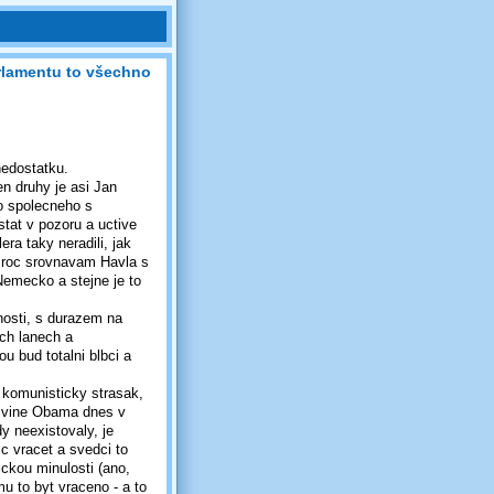
arlamentu to všechno
nedostatku.
en druhy je asi Jan
co spolecneho s
stat v pozoru a uctive
ra taky neradili, jak
 Proc srovnavam Havla s
Nemecko a stejne je to
nosti, s durazem na
ich lanech a
u bud totalni blbci a
y komunisticky strasak,
 svine Obama dnes v
y neexistovaly, je
c vracet a svedci to
ickou minulosti (ano,
 to byt vraceno - a to