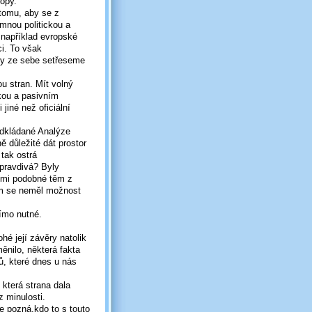
opy.
 tomu, aby se z
mnou politickou a
 například evropské
ci. To však
ždy ze sebe setřeseme
ou stran. Mít volný
kou a pasivním
 jiné než oficiální
edkládané Analýze
ě důležité dát prostor
 tak ostrá
pravdivá? Byly
lmi podobné těm z
em se neměl možnost
římo nutné.
é její závěry natolik
ěnilo, některá fakta
ů, které dnes u nás
i která strana dala
 minulosti.
e pozná,kdo to s touto