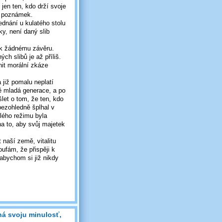
 jen ten, kdo drží svoje
ik poznámek.
ednání u kulatého stolu
ky, není daný slib
a k žádnému závěru.
h slibů je až příliš.
nit morální zkáze
již pomalu neplatí
tě mladá generace, a po
let o tom, že ten, kdo
bezohledně šplhal v
lého režimu byla
na to, aby svůj majetek
 naší země, vitalitu
ufám, že přispěji k
abychom si již nikdy
ná svoju minulosť,