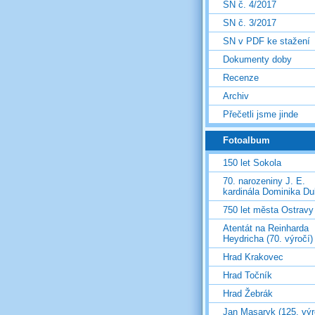
SN č. 4/2017
SN č. 3/2017
SN v PDF ke stažení
Dokumenty doby
Recenze
Archiv
Přečetli jsme jinde
Fotoalbum
150 let Sokola
70. narozeniny J. E.
kardinála Dominika D
750 let města Ostravy
Atentát na Reinharda
Heydricha (70. výročí)
Hrad Krakovec
Hrad Točník
Hrad Žebrák
Jan Masaryk (125. výr