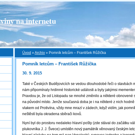
viny na internetu
Úvod
»
Archiv
»
Pomník letcům – František Růžička
Pomník letcům – František Růžička
30. 9. 2015
Také v Českých Budějovicích se vedou dlouhodobé řeči o stavbách 
nám připomínaly hrdinné historické události a byly jakýmsi mementem 
Pravdou je, že od Listopadu se mnohé změnilo a některé obnovené s
na původní místo. Jenže současná doba je i na některé z nich hodně 
vlakem od Protivína, vždy mne mrazí v zádech, když vidím, jak pomní
neštěstí byla okradena sběrači kovů.
Nyní byl do prostoru nedaleko hlavní pošty (zde stával do začátku vá
plukovníka J. J. Švece) umístěn nový památník věnovaný českým le