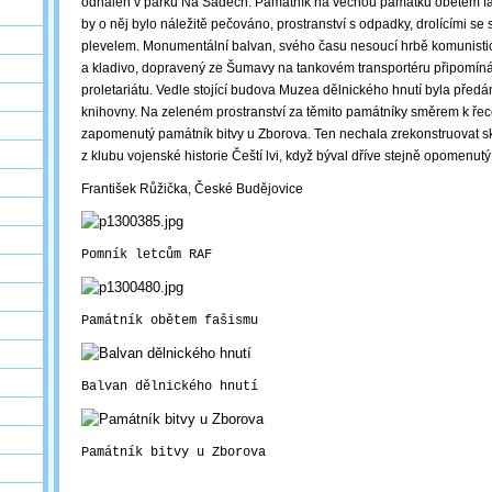
odhalen v parku Na Sadech. Památník na věčnou památku obětem f
by o něj bylo náležitě pečováno, prostranství s odpadky, drolícími se 
plevelem. Monumentální balvan, svého času nesoucí hrbě komunisti
a kladivo, dopravený ze Šumavy na tankovém transportéru připomíná 
proletariátu. Vedle stojící budova Muzea dělnického hnutí byla předán
knihovny. Na zeleném prostranství za těmito památníky směrem k řece
zapomenutý památník bitvy u Zborova. Ten nechala zrekonstruovat sk
z klubu vojenské historie Čeští lvi, když býval dříve stejně opomenut
František Růžička, České Budějovice
Pomník letcům RAF
Památník obětem fašismu
Balvan dělnického hnutí
Památník bitvy u Zborova