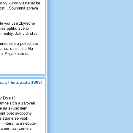
 to vy kurvy vlastenecke
osti . Souhrnná zpráva
dé vidí vše zbytečně
přes optiku svého
reality. Jak vidí stav
rvenosti a pokud jste
a nez s nimi zit. Na
ie. A vyskocte si,
a 17.listopadu 1989:
v Dolejší
amnějších a zároveň
íme na skutečném
ořit opět svobodný
é straně se však
emi, která nám nebude
tváření naší země v