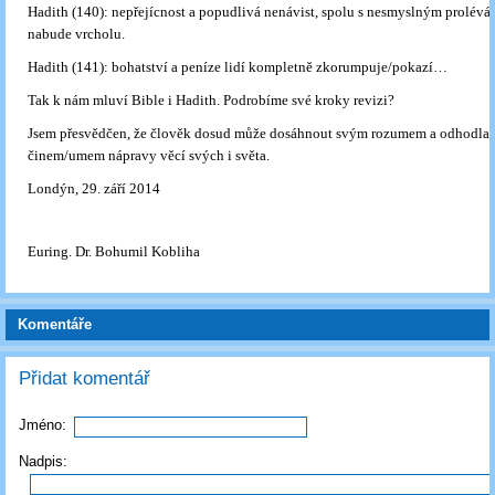
Hadith (140): nepřejícnost a popudlivá nenávist, spolu s nesmyslným prolévá
nabude vrcholu.
Hadith (141): bohatství a peníze lidí kompletně zkorumpuje/pokazí…
Tak k nám mluví Bible i Hadith. Podrobíme své kroky revizi?
Jsem přesvědčen, že člověk dosud může dosáhnout svým rozumem a odhodl
činem/umem nápravy věcí svých i světa.
Londýn, 29. září 2014
Euring. Dr. Bohumil Kobliha
Komentáře
Přidat komentář
Jméno:
Nadpis: