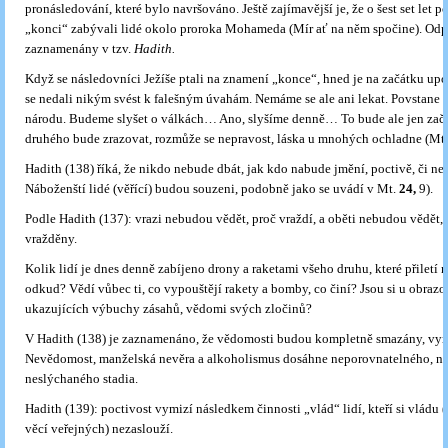
pronásledování, které bylo navršováno. Ještě zajímavější je, že o šest set let p
„konci“ zabývali lidé okolo proroka Mohameda (Mír ať na něm spočine). Odp
zaznamenány v tzv.
Hadith.
Když se následovníci Ježíše ptali na znamení „konce“, hned je na začátku up
se nedali nikým svést k falešným úvahám. Nemáme se ale ani lekat. Povstane n
národu. Budeme slyšet o válkách… Ano, slyšíme denně… To bude ale jen začá
druhého bude zrazovat, rozmůže se nepravost, láska u mnohých ochladne (Mt
Hadith (138) říká, že nikdo nebude dbát, jak kdo nabude jmění, poctivě, či ne
Náboženští lidé (věřící) budou souzeni, podobně jako se uvádí v Mt.
24,
9).
Podle Hadith (137): vrazi nebudou vědět, proč vraždí, a oběti nebudou vědět, 
vražděny.
Kolik lidí je dnes denně zabíjeno drony a raketami všeho druhu, které přiletí
odkud? Vědí vůbec ti, co vypouštějí rakety a bomby, co činí? Jsou si u obrazo
ukazujících výbuchy zásahů, vědomi svých zločinů?
V Hadith (138) je zaznamenáno, že vědomosti budou kompletně smazány, vy
Nevědomost, manželská nevěra a alkoholismus dosáhne neporovnatelného, n
neslýchaného stadia.
Hadith (139): poctivost vymizí následkem činnosti „vlád“ lidí, kteří si vládu 
věcí veřejných) nezaslouží.