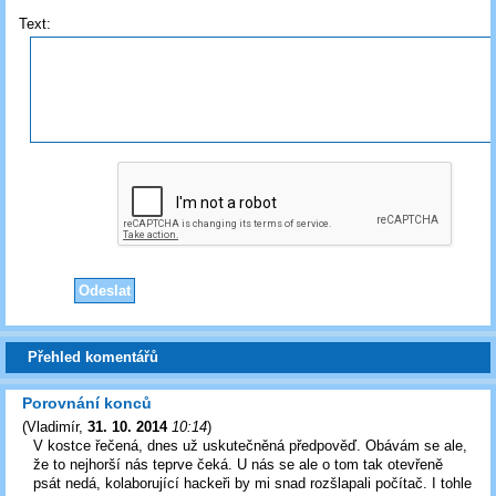
Text:
Přehled komentářů
Porovnání konců
(
Vladimír
,
31. 10. 2014
10:14
)
V kostce řečená, dnes už uskutečněná předpověď. Obávám se ale,
že to nejhorší nás teprve čeká. U nás se ale o tom tak otevřeně
psát nedá, kolaborující hackeři by mi snad rozšlapali počítač. I tohle