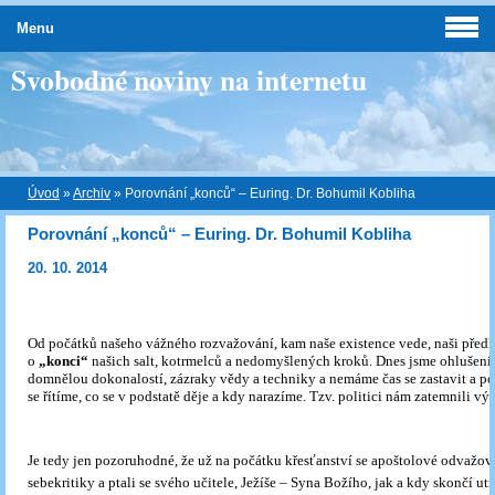
Menu
Svobodné noviny na internetu
Úvod
»
Archiv
»
Porovnání „konců“ – Euring. Dr. Bohumil Kobliha
Porovnání „konců“ – Euring. Dr. Bohumil Kobliha
20. 10. 2014
Od počátků našeho vážného rozvažování, kam naše existence vede, naši před
o
„konci“
našich salt, kotrmelců a nedomyšlených kroků. Dnes jsme ohlušeni 
domnělou dokonalostí, zázraky vědy a techniky a nemáme čas se zastavit a p
se řítíme, co se v podstatě děje a kdy narazíme. Tzv. politici nám zatemnili vý
Je tedy jen pozoruhodné, že už na počátku křesťanství se apoštolové odvažova
sebekritiky a ptali se svého učitele, Ježíše – Syna Božího, jak a kdy skončí utr