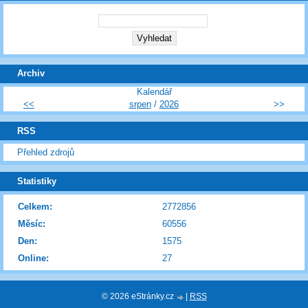
Archiv
Kalendář
<<
srpen
/
2026
>>
RSS
Přehled zdrojů
Statistiky
Celkem:
2772856
Měsíc:
60556
Den:
1575
Online:
27
© 2026 eStránky.cz
|
RSS