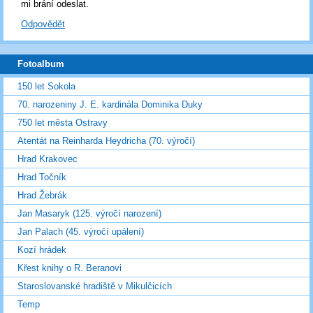
mi brání odeslat.
Odpovědět
Fotoalbum
150 let Sokola
70. narozeniny J. E. kardinála Dominika Duky
750 let města Ostravy
Atentát na Reinharda Heydricha (70. výročí)
Hrad Krakovec
Hrad Točník
Hrad Žebrák
Jan Masaryk (125. výročí narození)
Jan Palach (45. výročí upálení)
Kozí hrádek
Křest knihy o R. Beranovi
Staroslovanské hradiště v Mikulčicích
Temp