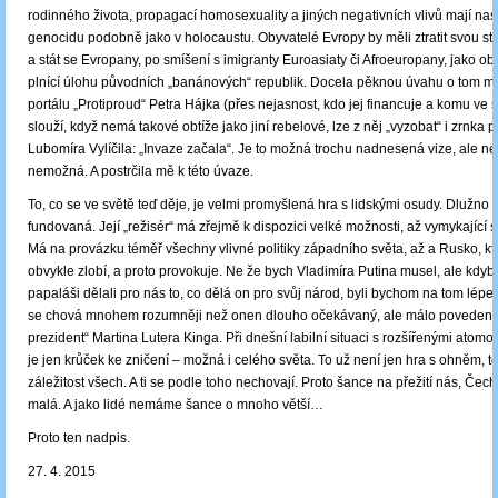
rodinného života, propagací homosexuality a jiných negativních vlivů mají nasto
genocidu podobně jako v holocaustu. Obyvatelé Evropy by měli ztratit svou stá
a stát se Evropany, po smíšení s imigranty Euroasiaty či Afroeuropany, jako ob
plnící úlohu původních „banánových“ republik. Docela pěknou úvahu o tom mů
portálu „Protiproud“ Petra Hájka (přes nejasnost, kdo jej financuje a komu ve 
slouží, když nemá takové obtíže jako jiní rebelové, lze z něj „vyzobat“ i zrnka 
Lubomíra Vylíčila: „Invaze začala“. Je to možná trochu nadnesená vize, ale ne
nemožná. A postrčila mě k této úvaze.
To, co se ve světě teď děje, je velmi promyšlená hra s lidskými osudy. Dlužno ří
fundovaná. Její „režisér“ má zřejmě k dispozici velké možnosti, až vymykající
Má na provázku téměř všechny vlivné politiky západního světa, až a Rusko, kt
obvykle zlobí, a proto provokuje. Ne že bych Vladimíra Putina musel, ale kdyby
papaláši dělali pro nás to, co dělá on pro svůj národ, byli bychom na tom lépe.
se chová mnohem rozumněji než onen dlouho očekávaný, ale málo povedený
prezident“ Martina Lutera Kinga. Při dnešní labilní situaci s rozšířenými atom
je jen krůček ke zničení – možná i celého světa. To už není jen hra s ohněm, to
záležitost všech. A ti se podle toho nechovají. Proto šance na přežití nás, Čechů
malá. A jako lidé nemáme šance o mnoho větší…
Proto ten nadpis.
27. 4. 2015