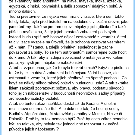
ze skafandry nebo anténkami na hlavě, mayská, incká, aztécká,
egyptská, čínská, polynéská a další zobrazení údajných bohů. A
mnoho dalších.
Teď si přestavme, že nějaká vesmírná civilizace, která sem takto
tehdy létala, byla před tisíciletími na obdobné civilizační úrovni, jako
jsme teď my. Také se jim tam objevil nějaký jejich „däniken“ a také
přišel s myšlenkou, že ty jejich prastará zobrazení podivných
bytostí budou spíš než bohové nějací cestovatelé z vesmíru. A teď
ta civilizace vyspěje na úroveň, že je schopná cestovat vesmírem
až k nám. Přistanou a zdejší primitivní společnost je začne
považovat za bohy. To se těm astronautům samozřejmě bude hodit
do krámu. A tak, aby si zdejší společnost omotali ještě víc kolem
prstu, vymyslí jim i nějaké to náboženství.
A teď si vzpomenou, jak že to bylo tenkrát u nich? Když se přišlo na
to, že ty jejich dávná zobrazení bohů nejsou žádní bohové, ale
astronauti z vesmíru, které jejich předkové jen špatně pochopili. Co
když se někdy někdo takový objeví v budoucnu i zde? A tak zkrátka
lidem zakázali zobrazovat božstva, aby pravou podstatu původců
toho jejich náboženství v budoucnosti neohrožoval žádný případný
archeoastronautický badatel.
A tak se tento zákaz například dostal až do Koránu. A dnešní
muslimové se jím stále řídí. A to dokonce tak, že bourají sochy
Budhů v Afghánistánu, či starověké památky v Mosulu, Ninive či
Palmýře. Proč by to tak nemohlo být? Proč by onen zákaz nemohla
být jen taktika, aby nebylo tak jednoduché rozpoznat skutečné
původce jejich náboženství?