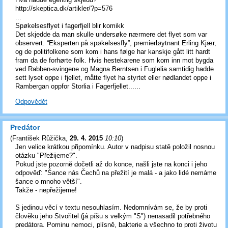
http://skeptica.dk/artikler/?p=576
...
Spøkelsesflyet i fagerfjell blir komikk
Det skjedde da man skulle undersøke nærmere det flyet som var
observert. “Eksperten på spøkelsesfly”, premierløytnant Erling Kjær,
og de politifolkene som kom i hans følge har kanskje gått litt hardt
fram da de forhørte folk. Hvis hestekarene som kom inn mot bygda
ved Rabben-svingene og Magna Berntsen i Fuglelia samtidig hadde
sett lyset oppe i fjellet, måtte flyet ha styrtet eller nødlandet oppe i
Rambergan oppfor Storlia i Fagerfjellet......
Odpovědět
Predátor
(
František Růžička
,
29. 4. 2015
10:10
)
Jen velice krátkou připomínku. Autor v nadpisu statě položil nosnou
otázku "Přežijeme?".
Pokud jste pozorně dočetli až do konce, našli jste na konci i jeho
odpověď: "Šance nás Čechů na přežití je malá - a jako lidé nemáme
šance o mnoho větší".
Takže - nepřežijeme!
S jedinou věcí v textu nesouhlasím. Nedomnívám se, že by proti
člověku jeho Stvořitel (já píšu s velkým "S") nenasadil potřebného
predátora. Pominu nemoci, plísně, bakterie a všechno to proti životu