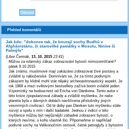
Přehled komentářů
Jak kdo: "dokonce tak, že bourají sochy Budhů v
Afghánistánu, či starověké památky v Mosulu, Ninive či
Palmýře"
(
Libor Čermák
,
13. 10. 2015
23:41
)
Můžou za islámský zákaz zobrazování bytostí mimozemšťané?
pátek 9.10.2015
Jak známo, muslimové mají zakázáno zobrazovat živé postavy a
zvláště ty náboženské. Domnívám se, že za tímto podivným
zákazem by klidně mohl stát nějaký archeoastronautický aspekt. Je
rok 1968 a mezi světovými bestsellery zažívá boom zvláště jeden.
Vzpomínky na budoucnost od Ericha von Dänikena. Tento autor v
této knize zpopularizoval záhady a zvláště myšlenku, že naše
planeta byla v dávných dobách navštívena příslušníky jiných
vesmírných civilizací. Od té doby pan Däniken tuto myšlenku stále
rozvijí a spolu s ním i další badatelé. Jednou z indicií o této
myšlence můžou být nejrůznější záhadné zobrazení bytostí, o
kterých nevíme, o koho vlastně šlo. Připomeňme si například
podivné sochy na Velikonočním ostrově, četné petroglyfy s bytostmi