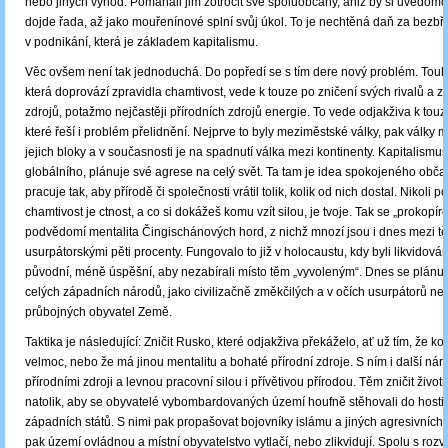
nebo jiných výhod. Pomáhali jim zotročit své spoluobčany, aniž by si uvědomov
dojde řada, až jako mouřenínové splní svůj úkol. To je nechtěná daň za bez
v podnikání, která je základem kapitalismu.
Věc ovšem není tak jednoduchá. Do popředí se s tím dere nový problém. Touh
která doprovází zpravidla chamtivost, vede k touze po zničení svých rivalů a zí
zdrojů, potažmo nejčastěji přírodních zdrojů energie. To vede odjakživa k touz
které řeší i problém přelidnění. Nejprve to byly meziměstské války, pak války me
jejich bloky a v současnosti je na spadnutí válka mezi kontinenty. Kapitalismus
globálního, plánuje své agrese na celý svět. Ta tam je idea spokojeného obča
pracuje tak, aby přírodě či společnosti vrátil tolik, kolik od nich dostal. Nikoli po
chamtivost je ctnost, a co si dokážeš komu vzít silou, je tvoje. Tak se „prokopír
podvědomí mentalita Čingischánových hord, z nichž mnozí jsou i dnes mezi t
usurpátorskými pěti procenty. Fungovalo to již v holocaustu, kdy byli likvidován
původní, méně úspěšní, aby nezabírali místo těm „vyvoleným“. Dnes se plánuj
celých západních národů, jako civilizačně změkčilých a v očích usurpátorů n
průbojných obyvatel Země.
Taktika je následující: Zničit Rusko, které odjakživa překáželo, ať už tím, že k
velmoc, nebo že má jinou mentalitu a bohaté přírodní zdroje. S ním i další náro
přírodními zdroji a levnou pracovní silou i přívětivou přírodou. Těm zničit živo
natolik, aby se obyvatelé vybombardovaných území houfně stěhovali do hosti
západních států. S nimi pak propašovat bojovníky islámu a jiných agresivních 
pak území ovládnou a místní obyvatelstvo vytlačí, nebo zlikvidují. Spolu s roz