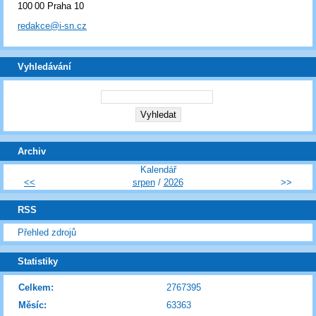
100 00 Praha 10
redakce@i-sn.cz
Vyhledávání
Archiv
Kalendář
<<
srpen
/
2026
>>
RSS
Přehled zdrojů
Statistiky
Celkem:
2767395
Měsíc:
63363