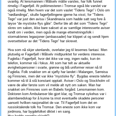
uvanlig. At lensmannen i Målselv måtte varsles, har folk funnet
rimelig i Fagerfjell. At politimesteren i Tromsø også ble varslet var
også rimelig. Men hvem var det som vaslet “Tidens Tegn” i Oslo om
“nødlandinga”, skulle fagerfjellingene gjerne ha visst, for “Tidens
Tegn” var just den avisa i Skandinavia som hadde satt seg fore å
løyse “de mystiske flys gåte”. Derfor ble alt det som “Tidens Tegn”
skrev om saken, ikke bare sakset ut av samtlige interesserte aviser
rundt om i verden, men også de mange etterretningsfolk i
stormaktenes legasjoner (ambassader) har klippet ut og sendt hjem
oversettelser av det “Tidens Tegn” har skrevet.
Hva som nå skjer utenlands, overlater jeg til lesernes fantasi. Men
plutselig er Fagerfjell i Målselv midtpunktet for verdens interesse.
Fuglelia i Fagerfjell, hvor det ikke var veg, ingen radio, kun én
telefon, kommer nå i fokus. Alt som har telt av aktuelle
øvrighetspersoner i svarte, grønne og blå uniformer reiser nå til
Fuglelia. Folk snakker om at sjøfly har landet i Malangen, Sørreisa
og Finnsnes, men det var ikke “mystiske fly”. Bygdas eneste telefon
kommer nå til å stå konstant opptatt. Aviser i Oslo og Stockholm vil
være de aller første som vil melde alt nytt om saken. Man har
snakket om Finnsnes som en Babels forgård. Lensmannen kom.
Doktoren kom Ambulanser ble gjort klar, og Tromsø sykehus var i
alarmberedskap for å kunne ta imot eventuelle skadete personer
uansett hvilken nasjonalitet de var. Til Fagerfjell kom det en
russisktalende tolk fra Tromsø. Den eneste som ikke kom var
jordmora, har bygdefolket diktet i en sang.
Hva hadde egentlig skjedd?