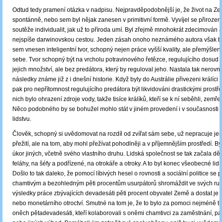
Odtud tedy pramení otázka v nadpisu. Nejpravděpodobnější je, že život na Zem
spontánně, nebo sem byl nějak zanesen v primitivní formě. Vyvíjel se přiroze
soutěže individualit, jak už to příroda umí. Byl zřejmě mnohokrát zdecimován
nejspíše darwinovskou cestou. Jeden zásah onoho neznámého autora však by
sem vnesen inteligentní tvor, schopný nejen práce vyšší kvality, ale přemýšlen
sebe. Tvor schopný být na vrcholu potravinového řetězce, regulujícího dosud 
jejich množství, ale bez predátora, který by reguloval jeho. Nastala tak nerovno
následky známe již z i dnešní historie. Když byly do Austrálie přivezeni králíci 
pak pro nepřítomnost regulujícího predátora být likvidováni drastickými prostř
nich bylo ohrazení zdroje vody, takže tisíce králíků, kteří se k ní seběhli, zemřely
Něco podobného by se bohužel mohlo stát v jiném provedení i v současnost
lidstvu.
Člověk, schopný si uvědomovat na rozdíl od zvířat sám sebe, už nepracuje je
přežití, ale na tom, aby mohl přežívat pohodlněji a v příjemnějším prostředí. By
úkor jiných, včetně svého vlastního druhu. Lidská společnost se tak začala děl
feláhy, na šéfy a podřízené, na otrokáře a otroky. A to byl konec všeobecné lid
Došlo to tak daleko, že pomocí líbivých hesel o rovnosti a sociální politice se 
chamtivým a bezohledným pěti procentům usurpátorů shromáždit ve svých ru
výsledky práce zbývajících devadesáti pěti procent obyvatel Země a dostat je t
nebo monetárního otroctví. Smutné na tom je, že to bylo za pomoci nejméně tři
oněch pětadevadesáti, kteří kolaborovali s oněmi chamtivci za zaměstnání, pár