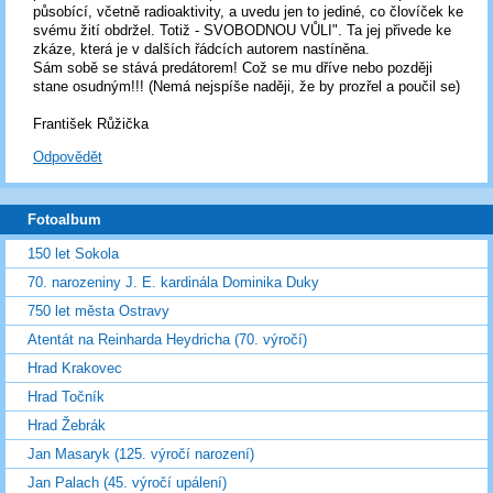
působící, včetně radioaktivity, a uvedu jen to jediné, co človíček ke
svému žití obdržel. Totiž - SVOBODNOU VŮLI". Ta jej přivede ke
zkáze, která je v dalších řádcích autorem nastíněna.
Sám sobě se stává predátorem! Což se mu dříve nebo později
stane osudným!!! (Nemá nejspíše naději, že by prozřel a poučil se)
František Růžička
Odpovědět
Fotoalbum
150 let Sokola
70. narozeniny J. E. kardinála Dominika Duky
750 let města Ostravy
Atentát na Reinharda Heydricha (70. výročí)
Hrad Krakovec
Hrad Točník
Hrad Žebrák
Jan Masaryk (125. výročí narození)
Jan Palach (45. výročí upálení)