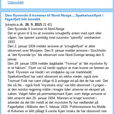
Odpovědět
Den flyvende X kommer til Nord-Norge....Spøkelsesflyet i
fagerfjell blir komikk
(
skeptica.dk
,
26. 9. 2015
21:41
)
Den flyvende X kommer til Nord-Norge
Det er grunn til å tru at svenske smuglerfly enten med sprit eller
våpen, har operert samtidig med russiske “spionfly” seinhøsten
1933.
Den 2. januar 1934 melder avisene at “smuglerflyet” er atter
observert over Mosjøen. Den 8. januar melder avisene i Stockholm
at “det flyvende lys” ble observert over Nord-Sverige lørdag den 5.
januar.
Den 29. januar 1934 melder dagbladet “Tromsø” at “det mystiske fly
er et faktum”. Flyet var så sterkt opplyst at man kunne se føreren av
flyet. Flyveren var kledd i en vindjakke og var mørkkledd.
Spøkelsesflyet har vært observert en rekke steder, også over
Tromsø! Folk har vært villige til å avlegge ed på det de har sett. Det
ble så ille – også fordi “mystiske skip” var blitt observert i Lyngen –
at den norske regjering måtte i knagre tider utnevne en ekspert på
saken. Valget faller på premierløytnant Kjær, som ifølge avisene er
blitt utnevnt den 26. januar 1934. Mannen er knapt kommet i
arbeidet da det blir meldt at det mystiske fly har nødlandet på
Fagerfjellet i Målselv den 5. februar 1934. Politimestrene fra Molde
til Kirkenes er blitt pålagt å varsle Kjær straks de har observert noe