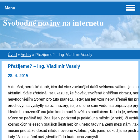
Menu
Svobodné noviny na internetu
Úvod
»
Archiv
»
Přežijeme? – Ing. Vladimír Veselý
Přežijeme? – Ing. Vladimír Veselý
28. 4. 2015
V dnešní, heroické době, čím dál více zavánějící další světovou válkou, je to o
aktuální. Stále zřetelněji se ukazuje, že člověk, stvořený k něčímu obrazu, není
nejvhodnějším tvorem pro tuto planetu. Tedy: ani ten vzor nebyl zřejmě tím pr
ořechovým a vyskytly se už i názory, že je si toho sám vědom a připravuje prý 
ideálního pozemšťana jako kombinaci člověka s počítačem. Kdo to je, ovšem
tvůrce se pečlivě tají. Zda žije v podzemí (v pekle), na měsíci (v nebi), či vzdál
kosmických tělesech (dalších šesti nebích), nebo tady na Zemi mezi námi, tak
musím přidat, že dosud nikdo neví ono vzletné: „Kdo jsme, odkud jsme přišli a
tady.“ A co s námi náš „stvořitel“ do budoucna zamýšlí.