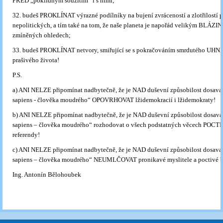
PŘED „poklidným soužitím“ i s nimi;
32. budeš PROKLÍNAT výrazné podílníky na bujení zvráceností a zlotřilostí p
nepolitických, a tím také na tom, že naše planeta je napořád velikým BLÁZ
zmíněných ohledech;
33. budeš PROKLÍNAT netvory, smiřující se s pokračováním smrdutého UH
prašivého života!
P.S.
a) ANI NELZE připomínat nadbytečně, že je NAD duševní způsobilost dosav
sapiens - člověka moudrého“ OPOVRHOVAT lžidemokracií i lžidemokraty!
b) ANI NELZE připomínat nadbytečně, že je NAD duševní způsobilost dosav
sapiens – člověka moudrého“ rozhodovat o všech podstatných věcech POC
referendy!
c) ANI NELZE připomínat nadbytečně, že je NAD duševní způsobilost dosav
sapiens – člověka moudrého“ NEUMLČOVAT pronikavé myslitele a poctivé b
Ing. Antonín Bělohoubek