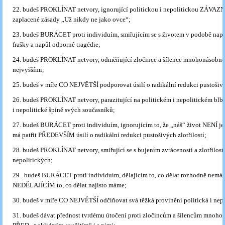
22. budeš PROKLÍNAT netvory, ignorující politickou i nepolitickou ZÁVAZ
zaplacené zásady „Už nikdy ne jako ovce“;
23. budeš BURÁCET proti individuím, smiřujícím se s životem v podobě nap
frašky a napůl odporné tragédie;
24. budeš PROKLÍNAT netvory, odměňující zločince a šílence mnohonásobné
nejvyššími;
25. budeš v míře CO NEJVĚTŠÍ podporovat úsilí o radikální redukci pustošiv
26. budeš PROKLÍNAT netvory, parazitující na politickém i nepolitickém blbst
i nepolitické špíně svých současníků;
27. budeš BURÁCET proti individuím, ignorujícím to, že „náš“ život NENÍ jen
má patřit PŘEDEVŠÍM úsilí o radikální redukci pustošivých zlotřilostí;
28. budeš PROKLÍNAT netvory, smiřující se s bujením zvráceností a zlotřilostí
nepolitických;
29 . budeš BURÁCET proti individuím, dělajícím to, co dělat rozhodně nemá
NEDĚLAJÍCÍM to, co dělat najisto máme;
30. budeš v míře CO NEJVĚTŠÍ odčiňovat svá těžká provinění politická i nepo
31. budeš dávat přednost tvrdému útočení proti zločincům a šílencům mnoh