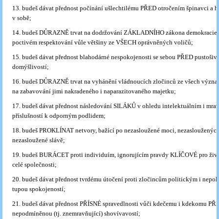
13. budeš dávat přednost počínání ušlechtilému PŘED otročením špinavci a 
v sobě;
14. budeš DŮRAZNĚ trvat na dodržování ZÁKLADNÍHO zákona demokracie, t
poctivém respektování vůle většiny ze VŠECH oprávněných voličů;
15. budeš dávat přednost blahodárné nespokojenosti se sebou PŘED pustošiv
domýšlivostí;
16. budeš DŮRAZNĚ trvat na vyhánění vládnoucích zločinců ze všech význa
na zabavování jimi nakradeného i naparazitovaného majetku;
17. budeš dávat přednost následování SILÁKŮ v ohledu intelektuálním i mr
příslušností k odporným podlidem;
18. budeš PROKLÍNAT netvory, bažící po nezasloužené moci, nezasloužených
nezasloužené slávě;
19. budeš BURÁCET proti individuím, ignorujícím pravdy KLÍČOVÉ pro život
celé společnosti;
20. budeš dávat přednost tvrdému útočení proti zločincům politickým i nep
tupou spokojeností;
21. budeš dávat přednost PŘÍSNÉ spravedlnosti vůči kdečemu i kdekomu PŘ
nepodmíněnou (tj. znemravňující) shovívavostí;