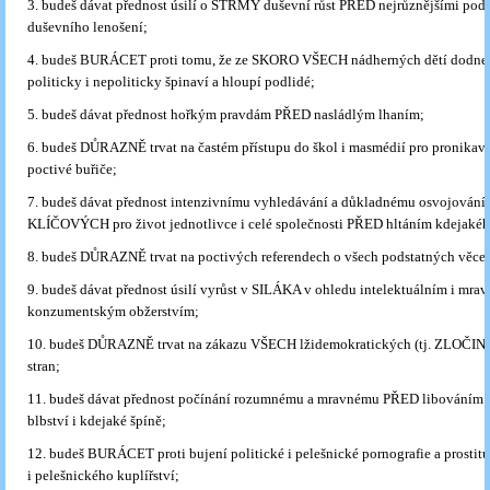
3. budeš dávat přednost úsilí o STRMÝ duševní růst PŘED nejrůznějšími po
duševního lenošení;
4. budeš BURÁCET proti tomu, že ze SKORO VŠECH nádherných dětí dodnes 
politicky i nepoliticky špinaví a hloupí podlidé;
5. budeš dávat přednost hořkým pravdám PŘED nasládlým lhaním;
6. budeš DŮRAZNĚ trvat na častém přístupu do škol i masmédií pro pronikavé
poctivé buřiče;
7. budeš dávat přednost intenzivnímu vyhledávání a důkladnému osvojování 
KLÍČOVÝCH pro život jednotlivce i celé společnosti PŘED hltáním kdejakéh
8. budeš DŮRAZNĚ trvat na poctivých referendech o všech podstatných věce
9. budeš dávat přednost úsilí vyrůst v SILÁKA v ohledu intelektuálním i mr
konzumentským obžerstvím;
10. budeš DŮRAZNĚ trvat na zákazu VŠECH lžidemokratických (tj. ZLOČ
stran;
11. budeš dávat přednost počínání rozumnému a mravnému PŘED libováním 
blbství i kdejaké špíně;
12. budeš BURÁCET proti bujení politické i pelešnické pornografie a prostitu
i pelešnického kuplířství;