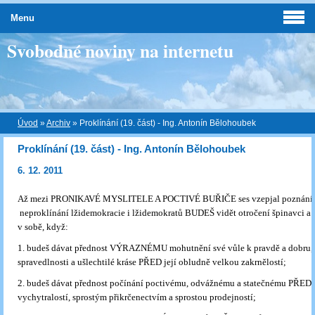
Menu
Svobodné noviny na internetu
Úvod
»
Archiv
»
Proklínání (19. část) - Ing. Antonín Bělohoubek
Proklínání (19. část) - Ing. Antonín Bělohoubek
6. 12. 2011
Až mezi PRONIKAVÉ MYSLITELE A POCTIVÉ BUŘIČE ses vzepjal poznáním
neproklínání lžidemokracie i lžidemokratů BUDEŠ vidět otročení špinavci a
v sobě, když:
1. budeš dávat přednost VÝRAZNÉMU mohutnění své vůle k pravdě a dobru,
spravedlnosti a ušlechtilé kráse PŘED její obludně velkou zakrnělostí;
2. budeš dávat přednost počínání poctivému, odvážnému a statečnému PŘED 
vychytralostí, sprostým přikrčenectvím a sprostou prodejností;