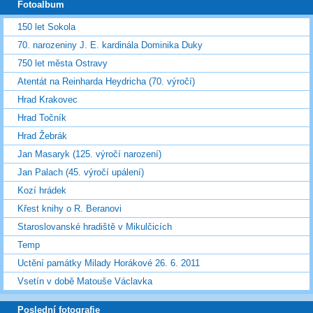
Fotoalbum
150 let Sokola
70. narozeniny J. E. kardinála Dominika Duky
750 let města Ostravy
Atentát na Reinharda Heydricha (70. výročí)
Hrad Krakovec
Hrad Točník
Hrad Žebrák
Jan Masaryk (125. výročí narození)
Jan Palach (45. výročí upálení)
Kozí hrádek
Křest knihy o R. Beranovi
Staroslovanské hradiště v Mikulčicích
Temp
Uctění památky Milady Horákové 26. 6. 2011
Vsetín v době Matouše Václavka
Poslední fotografie