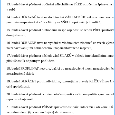
13. budeš dávat přednost počínání ušlechtilému PŘED otročením špinavci a 
v sobě;
14. budeš DŮRAZNĚ trvat na dodržování ZÁKLADNÍHO zákona demokracie, t
poctivém respektování vůle většiny ze VŠECH oprávněných voličů;
15. budeš dávat přednost blahodárné nespokojenosti se sebou PŘED pustošiv
domýšlivostí;
16. budeš DŮRAZNĚ trvat na vyhánění vládnoucích zločinců ze všech význa
na zabavování jimi nakradeného i naparazitovaného majetku;
17. budeš dávat přednost následování SILÁKŮ v ohledu intelektuálním i mr
příslušností k odporným podlidem;
18. budeš PROKLÍNAT netvory, bažící po nezasloužené moci, nezasloužených
nezasloužené slávě;
19. budeš BURÁCET proti individuím, ignorujícím pravdy KLÍČOVÉ pro život
celé společnosti;
20. budeš dávat přednost tvrdému útočení proti zločincům politickým i nep
tupou spokojeností;
21. budeš dávat přednost PŘÍSNÉ spravedlnosti vůči kdečemu i kdekomu PŘ
nepodmíněnou (tj. znemravňující) shovívavostí;