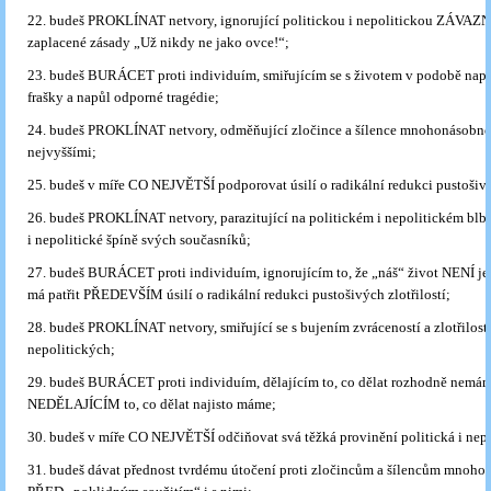
22. budeš PROKLÍNAT netvory, ignorující politickou i nepolitickou ZÁVAZ
zaplacené zásady „Už nikdy ne jako ovce!“;
23. budeš BURÁCET proti individuím, smiřujícím se s životem v podobě nap
frašky a napůl odporné tragédie;
24. budeš PROKLÍNAT netvory, odměňující zločince a šílence mnohonásobné
nejvyššími;
25. budeš v míře CO NEJVĚTŠÍ podporovat úsilí o radikální redukci pustošiv
26. budeš PROKLÍNAT netvory, parazitující na politickém i nepolitickém blbst
i nepolitické špíně svých současníků;
27. budeš BURÁCET proti individuím, ignorujícím to, že „náš“ život NENÍ jen
má patřit PŘEDEVŠÍM úsilí o radikální redukci pustošivých zlotřilostí;
28. budeš PROKLÍNAT netvory, smiřující se s bujením zvráceností a zlotřilostí
nepolitických;
29. budeš BURÁCET proti individuím, dělajícím to, co dělat rozhodně nemám
NEDĚLAJÍCÍM to, co dělat najisto máme;
30. budeš v míře CO NEJVĚTŠÍ odčiňovat svá těžká provinění politická i nepo
31. budeš dávat přednost tvrdému útočení proti zločincům a šílencům mnoh