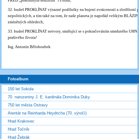
PŘED „poklidným soužitím“ i s nimi;
32. budeš PROKLÍNAT výrazné podílníky na bujení zvráceností a zlotřilostí p
nepolitických, a tím také na tom, že naše planeta je napořád velikým BLÁZ
zmíněných ohledech;
33. budeš PROKLÍNAT netvory, smiřující se s pokračováním smrdutého UHN
prašivého života!
Ing. Antonín Bělohoubek
Fotoalbum
150 let Sokola
70. narozeniny J. E. kardinála Dominika Duky
750 let města Ostravy
Atentát na Reinharda Heydricha (70. výročí)
Hrad Krakovec
Hrad Točník
Hrad Žebrák