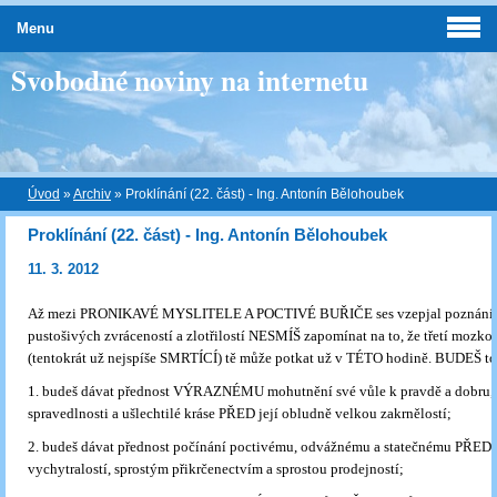
Menu
Svobodné noviny na internetu
Úvod
»
Archiv
»
Proklínání (22. část) - Ing. Antonín Bělohoubek
Proklínání (22. část) - Ing. Antonín Bělohoubek
11. 3. 2012
Až mezi PRONIKAVÉ MYSLITELE A POCTIVÉ BUŘIČE ses vzepjal poznáním, 
pustošivých zvráceností a zlotřilostí NESMÍŠ zapomínat na to, že třetí mozko
(tentokrát už nejspíše SMRTÍCÍ) tě může potkat už v TÉTO hodině. BUDEŠ to
1. budeš dávat přednost VÝRAZNÉMU mohutnění své vůle k pravdě a dobru,
spravedlnosti a ušlechtilé kráse PŘED její obludně velkou zakrnělostí;
2. budeš dávat přednost počínání poctivému, odvážnému a statečnému PŘED 
vychytralostí, sprostým přikrčenectvím a sprostou prodejností;