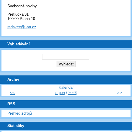
Svobodné noviny
Přetlucká 31
100 00 Praha 10
redakce@i-sn.cz
Vyhledávání
Archiv
Kalendář
<<
srpen
/
2026
>>
RSS
Přehled zdrojů
Statistiky