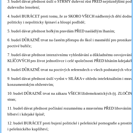
3. budeš dávat přednost úsilí o STRMÝ duševní růst PŘED nejrůznějšími po
duševního lenošení;
4. budeš BURÁCET proti tomu, že ze SKORO VŠECH nádherných dětí dodnes 
politicky i nepoliticky špinaví a hloupí podlidé;
5. budeš dávat přednost hořkým pravdám PŘED nasládlým lhaním;
6. budeš DŮRAZNĚ trvat na častém přístupu do škol i masmédií pro pronikavé
poctivé buřiče;
7. budeš dávat přednost intenzivnímu vyhledávání a důkladnému osvojování 
KLÍČOVÝCH pro život jednotlivce i celé společnosti PŘED hltáním kdejakéh
8. budeš DŮRAZNĚ trvat na poctivých referendech o všech podstatných věce
9. budeš dávat přednost úsilí vyrůst v SILÁKA v ohledu intelektuálním i mr
konzumentským obžerstvím;
10. budeš DŮRAZNĚ trvat na zákazu VŠECH lžidemokratických (tj. ZLOČ
stran;
11. budeš dávat přednost počínání rozumnému a mravnému PŘED libováním 
blbství i kdejaké špíně;
12. budeš BURÁCET proti bujení politické i pelešnické pornografie a prostitu
i pelešnického kuplířství;