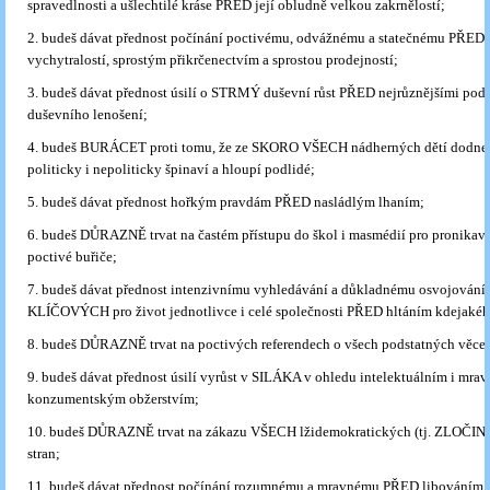
spravedlnosti a ušlechtilé kráse PŘED její obludně velkou zakrnělostí;
2. budeš dávat přednost počínání poctivému, odvážnému a statečnému PŘED 
vychytralostí, sprostým přikrčenectvím a sprostou prodejností;
3. budeš dávat přednost úsilí o STRMÝ duševní růst PŘED nejrůznějšími po
duševního lenošení;
4. budeš BURÁCET proti tomu, že ze SKORO VŠECH nádherných dětí dodnes 
politicky i nepoliticky špinaví a hloupí podlidé;
5. budeš dávat přednost hořkým pravdám PŘED nasládlým lhaním;
6. budeš DŮRAZNĚ trvat na častém přístupu do škol i masmédií pro pronikavé
poctivé buřiče;
7. budeš dávat přednost intenzivnímu vyhledávání a důkladnému osvojování 
KLÍČOVÝCH pro život jednotlivce i celé společnosti PŘED hltáním kdejakéh
8. budeš DŮRAZNĚ trvat na poctivých referendech o všech podstatných věce
9. budeš dávat přednost úsilí vyrůst v SILÁKA v ohledu intelektuálním i mr
konzumentským obžerstvím;
10. budeš DŮRAZNĚ trvat na zákazu VŠECH lžidemokratických (tj. ZLOČ
stran;
11. budeš dávat přednost počínání rozumnému a mravnému PŘED libováním 