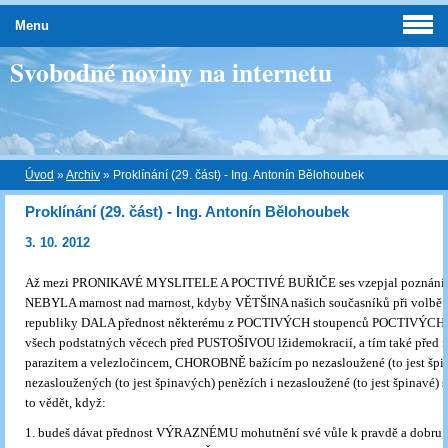
Menu
Svobodné noviny na internetu
Úvod
»
Archiv
»
Proklínání (29. část) - Ing. Antonín Bělohoubek
Proklínání (29. část) - Ing. Antonín Bělohoubek
3. 10. 2012
Až mezi PRONIKAVÉ MYSLITELE A POCTIVÉ BUŘIČE ses vzepjal poznáním,
NEBYLA marnost nad marnost, kdyby VĚTŠINA našich současníků při volbě 
republiky DALA přednost některému z POCTIVÝCH stoupenců POCTIVÝCH r
všech podstatných věcech před PUSTOŠIVOU lžidemokracií, a tím také před 
parazitem a velezločincem, CHOROBNĚ bažícím po nezasloužené (to jest špi
nezasloužených (to jest špinavých) penězích i nezasloužené (to jest špinavé)
to vědět, když:
1. budeš dávat přednost VÝRAZNÉMU mohutnění své vůle k pravdě a dobru,