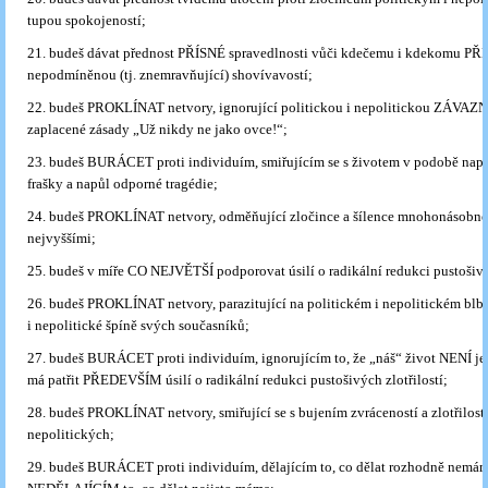
tupou spokojeností;
21. budeš dávat přednost PŘÍSNÉ spravedlnosti vůči kdečemu i kdekomu PŘ
nepodmíněnou (tj. znemravňující) shovívavostí;
22. budeš PROKLÍNAT netvory, ignorující politickou i nepolitickou ZÁVAZ
zaplacené zásady „Už nikdy ne jako ovce!“;
23. budeš BURÁCET proti individuím, smiřujícím se s životem v podobě nap
frašky a napůl odporné tragédie;
24. budeš PROKLÍNAT netvory, odměňující zločince a šílence mnohonásobné
nejvyššími;
25. budeš v míře CO NEJVĚTŠÍ podporovat úsilí o radikální redukci pustošiv
26. budeš PROKLÍNAT netvory, parazitující na politickém i nepolitickém blbst
i nepolitické špíně svých současníků;
27. budeš BURÁCET proti individuím, ignorujícím to, že „náš“ život NENÍ jen
má patřit PŘEDEVŠÍM úsilí o radikální redukci pustošivých zlotřilostí;
28. budeš PROKLÍNAT netvory, smiřující se s bujením zvráceností a zlotřilostí
nepolitických;
29. budeš BURÁCET proti individuím, dělajícím to, co dělat rozhodně nemám