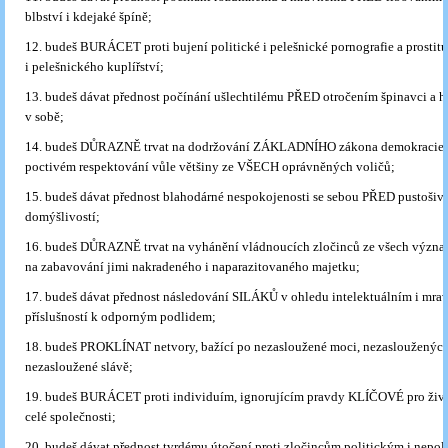
blbství i kdejaké špíně;
12. budeš BURÁCET proti bujení politické i pelešnické pornografie a prostitu
i pelešnického kuplířství;
13. budeš dávat přednost počínání ušlechtilému PŘED otročením špinavci a 
v sobě;
14. budeš DŮRAZNĚ trvat na dodržování ZÁKLADNÍHO zákona demokracie, t
poctivém respektování vůle většiny ze VŠECH oprávněných voličů;
15. budeš dávat přednost blahodárné nespokojenosti se sebou PŘED pustošiv
domýšlivostí;
16. budeš DŮRAZNĚ trvat na vyhánění vládnoucích zločinců ze všech význa
na zabavování jimi nakradeného i naparazitovaného majetku;
17. budeš dávat přednost následování SILÁKŮ v ohledu intelektuálním i mr
příslušností k odporným podlidem;
18. budeš PROKLÍNAT netvory, bažící po nezasloužené moci, nezasloužených
nezasloužené slávě;
19. budeš BURÁCET proti individuím, ignorujícím pravdy KLÍČOVÉ pro život
celé společnosti;
20. budeš dávat přednost tvrdému útočení proti zločincům politickým i nep