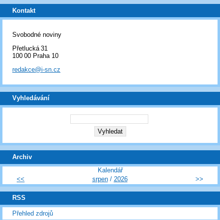
Kontakt
Svobodné noviny
Přetlucká 31
100 00 Praha 10
redakce@i-sn.cz
Vyhledávání
Archiv
Kalendář
<<
srpen
/
2026
>>
RSS
Přehled zdrojů