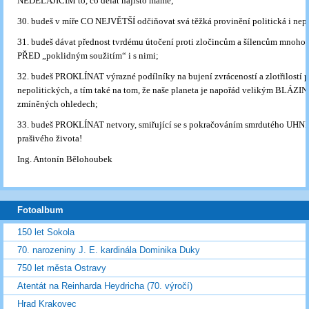
NEDĚLAJÍCÍM to, co dělat najisto máme;
30. budeš v míře CO NEJVĚTŠÍ odčiňovat svá těžká provinění politická i nepo
31. budeš dávat přednost tvrdému útočení proti zločincům a šílencům mnoh
PŘED „poklidným soužitím“ i s nimi;
32. budeš PROKLÍNAT výrazné podílníky na bujení zvráceností a zlotřilostí p
nepolitických, a tím také na tom, že naše planeta je napořád velikým BLÁZ
zmíněných ohledech;
33. budeš PROKLÍNAT netvory, smiřující se s pokračováním smrdutého UHN
prašivého života!
Ing. Antonín Bělohoubek
Fotoalbum
150 let Sokola
70. narozeniny J. E. kardinála Dominika Duky
750 let města Ostravy
Atentát na Reinharda Heydricha (70. výročí)
Hrad Krakovec