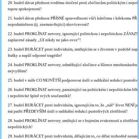
20. budeš dávat přednost tvrdému útočení proti zločincům politickým i nep
tupou spokojeností!
21. budeš dávat přednost PŘÍSNÉ spravedlnosti vůči kdečemu i kdekomu PŘ
nepodmíněnou (tj. znemravňující) shovívavostí!
22. budeš PROKLÍNAT netvory, ignorující politickou i nepolitickou ZÁVAZ
zaplacené zásady „Už nikdy ne jako ovce“!
23. budeš BURÁCET proti individuím, smiřujícím se s životem v podobě nap
frašky a napůl odporné tragédie!
24. budeš PROKLÍNAT netvory, odměňující zločince a šílence mnohonásobné
nejvyššími!
25. budeš v míře CO NEJVĚTŠÍ podporovat úsilí o radikální redukci pustošiv
26. budeš PROKLÍNAT netvory, parazitující na politickém i nepolitickém blbst
i nepolitické špíně svých současníků!
27. budeš BURÁCET proti individuím, ignorujícím to, že „náš“ život NENÍ jen
má patřit PŘEDEVŠÍM úsilí o radikální redukci pustošivých zlotřilostí!
28. budeš PROKLÍNAT netvory, smiřující se s bujením zvráceností a zlotřilostí
nepolitických!
29. budeš BURÁCET proti individuím, dělajícím to, co dělat rozhodně nemám