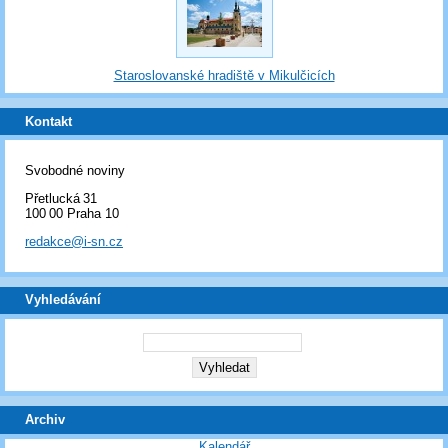
Staroslovanské hradiště v Mikulčicích
Kontakt
Svobodné noviny
Přetlucká 31
100 00 Praha 10
redakce@i-sn.cz
Vyhledávání
Archiv
Kalendář