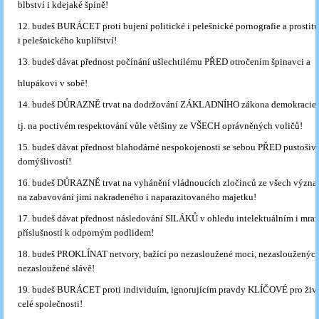
blbství i kdejaké špíně!
12. budeš BURÁCET proti bujení politické i pelešnické pornografie a prostitu
i pelešnického kuplířství!
13. budeš dávat přednost počínání ušlechtilému PŘED otročením špinavci a
hlupákovi v sobě!
14. budeš DŮRAZNĚ trvat na dodržování ZÁKLADNÍHO zákona demokracie,
tj. na poctivém respektování vůle většiny ze VŠECH oprávněných voličů!
15. budeš dávat přednost blahodárné nespokojenosti se sebou PŘED pustošiv
domýšlivostí!
16. budeš DŮRAZNĚ trvat na vyhánění vládnoucích zločinců ze všech význa
na zabavování jimi nakradeného i naparazitovaného majetku!
17. budeš dávat přednost následování SILÁKŮ v ohledu intelektuálním i mr
příslušností k odporným podlidem!
18. budeš PROKLÍNAT netvory, bažící po nezasloužené moci, nezasloužených
nezasloužené slávě!
19. budeš BURÁCET proti individuím, ignorujícím pravdy KLÍČOVÉ pro život
celé společnosti!