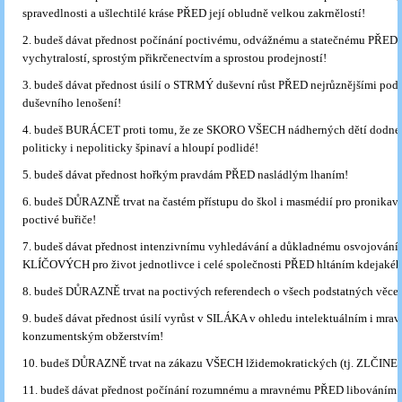
spravedlnosti a ušlechtilé kráse PŘED její obludně velkou zakrnělostí!
2. budeš dávat přednost počínání poctivému, odvážnému a statečnému PŘED 
vychytralostí, sprostým přikrčenectvím a sprostou prodejností!
3. budeš dávat přednost úsilí o STRMÝ duševní růst PŘED nejrůznějšími po
duševního lenošení!
4. budeš BURÁCET proti tomu, že ze SKORO VŠECH nádherných dětí dodnes 
politicky i nepoliticky špinaví a hloupí podlidé!
5. budeš dávat přednost hořkým pravdám PŘED nasládlým lhaním!
6. budeš DŮRAZNĚ trvat na častém přístupu do škol i masmédií pro pronikavé
poctivé buřiče!
7. budeš dávat přednost intenzivnímu vyhledávání a důkladnému osvojování 
KLÍČOVÝCH pro život jednotlivce i celé společnosti PŘED hltáním kdejakéh
8. budeš DŮRAZNĚ trvat na poctivých referendech o všech podstatných věce
9. budeš dávat přednost úsilí vyrůst v SILÁKA v ohledu intelektuálním i mr
konzumentským obžerstvím!
10. budeš DŮRAZNĚ trvat na zákazu VŠECH lžidemokratických (tj. ZLČINE
11. budeš dávat přednost počínání rozumnému a mravnému PŘED libováním 