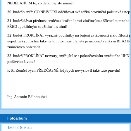
NEDĚLAJÍCÍM to, co dělat najisto máme!
30. budeš v míře CO NEJVĚTŠÍ odčiňovat svá těžká provinění politická i nepo
31. budeš dávat přednost tvrdému útočení proti zločincům a šílencům mnoh
PŘED „poklidným soužitím“ i s nimi!
32. budeš PROKLÍNAT výrazné podílníky na bujení zvráceností a zlotřilostí p
nepolitických, a tím také na tom, že naše planeta je napořád velikým BLÁZ
zmíněných ohledech!
33. budeš PROKLÍNAT netvory, smiřující se s pokračováním smrdutého UHN
prašivého života!
P. S.: Zemřel bych PŘEDČASNĚ, kdybych nevyslovil také tuto pravdu!
Ing. Antonín Bělohoubek
Fotoalbum
150 let Sokola