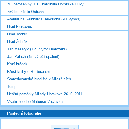
70. narozeniny J. E. kardinála Dominika Duky
750 let města Ostravy
Atentát na Reinharda Heydricha (70. výročí)
Hrad Krakovec
Hrad Točník
Hrad Žebrák
Jan Masaryk (125. výročí narození)
Jan Palach (45. výročí upálení)
Kozí hrádek
Křest knihy o R. Beranovi
Staroslovanské hradiště v Mikulčicích
Temp
Uctění památky Milady Horákové 26. 6. 2011
Vsetín v době Matouše Václavka
Poslední fotografie