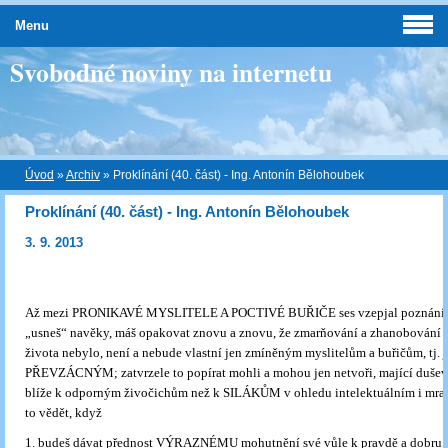
Menu
Svobodné noviny na internetu
Úvod
»
Archiv
»
Proklínání (40. část) - Ing. Antonín Bělohoubek
Proklínání (40. část) - Ing. Antonín Bělohoubek
3. 9. 2013
Až mezi PRONIKAVÉ MYSLITELE A POCTIVÉ BUŘIČE ses vzepjal poznáním
„usneš“ navěky, máš opakovat znovu a znovu, že zmarňování a zhanobování s
života nebylo, není a nebude vlastní jen zmíněným myslitelům a buřičům, tj. j
PŘEVZÁCNÝM; zatvrzele to popírat mohli a mohou jen netvoři, mající d
blíže k odporným živočichům než k SILÁKŮM v ohledu intelektuálním i m
to vědět, když
1. budeš dávat přednost VÝRAZNÉMU mohutnění své vůle k pravdě a dobru,