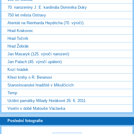
70. narozeniny J. E. kardinála Dominika Duky
750 let města Ostravy
Atentát na Reinharda Heydricha (70. výročí)
Hrad Krakovec
Hrad Točník
Hrad Žebrák
Jan Masaryk (125. výročí narození)
Jan Palach (45. výročí upálení)
Kozí hrádek
Křest knihy o R. Beranovi
Staroslovanské hradiště v Mikulčicích
Temp
Uctění památky Milady Horákové 26. 6. 2011
Vsetín v době Matouše Václavka
Poslední fotografie