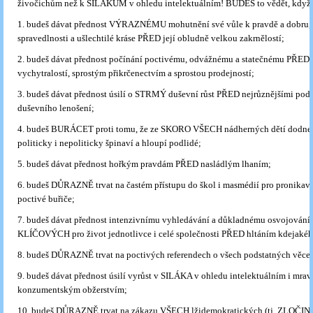
živočichům než k SILÁKŮM v ohledu intelektuálním! BUDEŠ to vědět, když
1. budeš dávat přednost VÝRAZNÉMU mohutnění své vůle k pravdě a dobru,
spravedlnosti a ušlechtilé kráse PŘED její obludně velkou zakrnělostí;
2. budeš dávat přednost počínání poctivému, odvážnému a statečnému PŘED 
vychytralostí, sprostým přikrčenectvím a sprostou prodejností;
3. budeš dávat přednost úsilí o STRMÝ duševní růst PŘED nejrůznějšími po
duševního lenošení;
4. budeš BURÁCET proti tomu, že ze SKORO VŠECH nádherných dětí dodnes 
politicky i nepoliticky špinaví a hloupí podlidé;
5. budeš dávat přednost hořkým pravdám PŘED nasládlým lhaním;
6. budeš DŮRAZNĚ trvat na častém přístupu do škol i masmédií pro pronikavé
poctivé buřiče;
7. budeš dávat přednost intenzivnímu vyhledávání a důkladnému osvojování 
KLÍČOVÝCH pro život jednotlivce i celé společnosti PŘED hltáním kdejakéh
8. budeš DŮRAZNĚ trvat na poctivých referendech o všech podstatných věce
9. budeš dávat přednost úsilí vyrůst v SILÁKA v ohledu intelektuálním i mr
konzumentským obžerstvím;
10. budeš DŮRAZNĚ trvat na zákazu VŠECH lžidemokratických (tj. ZLOČ