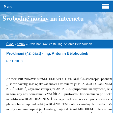
Menu
Svobodné noviny na internetu
Úvod
»
Archiv
»
Proklínání (42. část) - Ing. Antonín Bělohoubek
Proklínání (42. část) - Ing. Antonín Bělohoubek
6. 11. 2013
Až mezi PRONIKAVÉ MYSLITELE A POCTIVÉ BUŘIČE ses vzepjal poznáním
„usneš“ navěky, máš opakovat znovu a znovu, že jsi NEZBLOUDIL ani NEK
NEPŘEHÁNÍŠ, když konstatuješ, že ANI NELZE připomínat nadbytečně, že V
na tom, aby naši současníci VYSTŘÍDALI pustošivou lžidemokracii politicko
nepolitickou BLAHODÁRNOSTÍ poctivých referend o všech podstatných věce
planeta bude napořád velikým BLÁZINCEM v obou zmíněných ohledech. Zat
mohly a mohou popírat jen kreatury, mající duševně MNOHEM blíže k odpo