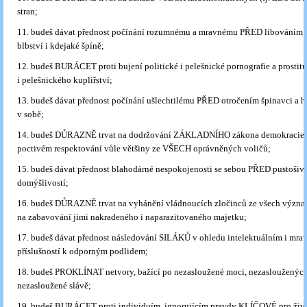
stran;
11. budeš dávat přednost počínání rozumnému a mravnému PŘED libováním 
blbství i kdejaké špíně;
12. budeš BURÁCET proti bujení politické i pelešnické pornografie a prostitu
i pelešnického kuplířství;
13. budeš dávat přednost počínání ušlechtilému PŘED otročením špinavci a 
v sobě;
14. budeš DŮRAZNĚ trvat na dodržování ZÁKLADNÍHO zákona demokracie, t
poctivém respektování vůle většiny ze VŠECH oprávněných voličů;
15. budeš dávat přednost blahodárné nespokojenosti se sebou PŘED pustošiv
domýšlivostí;
16. budeš DŮRAZNĚ trvat na vyhánění vládnoucích zločinců ze všech význa
na zabavování jimi nakradeného i naparazitovaného majetku;
17. budeš dávat přednost následování SILÁKŮ v ohledu intelektuálním i mr
příslušností k odporným podlidem;
18. budeš PROKLÍNAT netvory, bažící po nezasloužené moci, nezasloužených
nezasloužené slávě;
19. budeš BURÁCET proti individuím, ignorujícím pravdy KLÍČOVÉ pro život