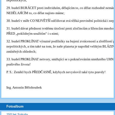
nepolitických;
29. budeš BURÁCET proti individuím, dělajícím to, co dělat rozhodně nemám
NEDĚLAJÍCÍM to, co dělat najisto máme;
30. budeš v míře CO NEJVĚTŠÍ odčiňovat svá těžká provinění politická i nepo
31. budeš dávat přednost tvrdému útočení proti zločincům a šílencům mnoh
PŘED „poklidným soužitím“ i s nimi;
32. budeš PROKLÍNAT výrazné podílníky na bujení zvráceností a zlotřilostí p
nepolitických, a tím také na tom, že naše planeta je napořád velikým BLÁZ
zmíněných ohledech;
33. budeš PROKLÍNAT netvory, smiřující se s pokračováním smrdutého UHN
prašivého života!
P. S.: Zemřel bych PŘEDČASNĚ, kdybych nevyslovil také tyto pravdy!
Ing. Antonín Bělohoubek
Fotoalbum
150 let Sokola