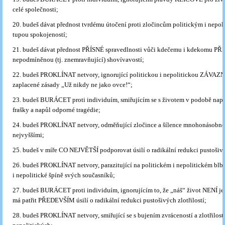
celé společnosti;
20. budeš dávat přednost tvrdému útočení proti zločincům politickým i nep
tupou spokojeností;
21. budeš dávat přednost PŘÍSNÉ spravedlnosti vůči kdečemu i kdekomu PŘ
nepodmíněnou (tj. znemravňující) shovívavostí;
22. budeš PROKLÍNAT netvory, ignorující politickou i nepolitickou ZÁVAZ
zaplacené zásady „Už nikdy ne jako ovce!“;
23. budeš BURÁCET proti individuím, smiřujícím se s životem v podobě nap
frašky a napůl odporné tragédie;
24. budeš PROKLÍNAT netvory, odměňující zločince a šílence mnohonásobné
nejvyššími;
25. budeš v míře CO NEJVĚTŠÍ podporovat úsilí o radikální redukci pustošiv
26. budeš PROKLÍNAT netvory, parazitující na politickém i nepolitickém blbst
i nepolitické špíně svých současníků;
27. budeš BURÁCET proti individuím, ignorujícím to, že „náš“ život NENÍ jen
má patřit PŘEDEVŠÍM úsilí o radikální redukci pustošivých zlotřilostí;
28. budeš PROKLÍNAT netvory, smiřující se s bujením zvráceností a zlotřilostí