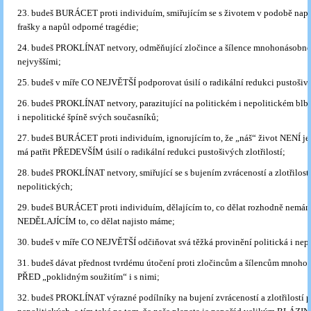
23. budeš BURÁCET proti individuím, smiřujícím se s životem v podobě nap
frašky a napůl odporné tragédie;
24. budeš PROKLÍNAT netvory, odměňující zločince a šílence mnohonásobné
nejvyššími;
25. budeš v míře CO NEJVĚTŠÍ podporovat úsilí o radikální redukci pustošiv
26. budeš PROKLÍNAT netvory, parazitující na politickém i nepolitickém blbst
i nepolitické špíně svých současníků;
27. budeš BURÁCET proti individuím, ignorujícím to, že „náš“ život NENÍ jen
má patřit PŘEDEVŠÍM úsilí o radikální redukci pustošivých zlotřilostí;
28. budeš PROKLÍNAT netvory, smiřující se s bujením zvráceností a zlotřilostí
nepolitických;
29. budeš BURÁCET proti individuím, dělajícím to, co dělat rozhodně nemám
NEDĚLAJÍCÍM to, co dělat najisto máme;
30. budeš v míře CO NEJVĚTŠÍ odčiňovat svá těžká provinění politická i nepo
31. budeš dávat přednost tvrdému útočení proti zločincům a šílencům mnoh
PŘED „poklidným soužitím“ i s nimi;
32. budeš PROKLÍNAT výrazné podílníky na bujení zvráceností a zlotřilostí p