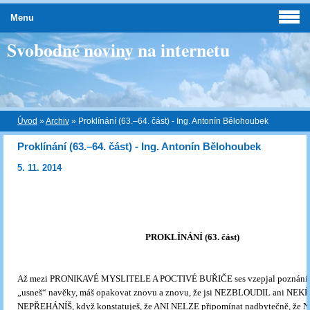
Menu
Svobodné noviny na internetu
Úvod
»
Archiv
»
Proklínání (63.–64. část) - Ing. Antonín Bělohoubek
Proklínání (63.–64. část) - Ing. Antonín Bělohoubek
5. 11. 2014
PROKLÍNÁNÍ (63. část)
Až mezi PRONIKAVÉ MYSLITELE A POCTIVÉ BUŘIČE ses vzepjal poznáním
„usneš“ navěky, máš opakovat znovu a znovu, že jsi NEZBLOUDIL ani NEK
NEPŘEHÁNÍŠ, když konstatuješ, že ANI NELZE připomínat nadbytečně, že