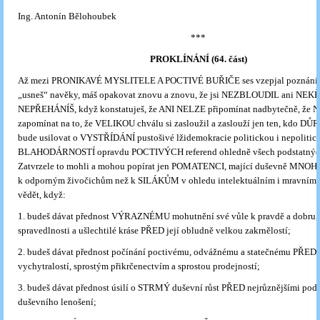
Ing. Antonín Bělohoubek
***
PROKLÍNÁNÍ (64. část)
Až mezi PRONIKAVÉ MYSLITELE A POCTIVÉ BUŘIČE ses vzepjal poznáním
„usneš“ navěky, máš opakovat znovu a znovu, že jsi NEZBLOUDIL ani NEK
NEPŘEHÁNÍŠ, když konstatuješ, že ANI NELZE připomínat nadbytečně, že
zapomínat na to, že VELIKOU chválu si zasloužil a zaslouží jen ten, kdo DŮ
bude usilovat o VYSTŘÍDÁNÍ pustošivé lžidemokracie politickou i nepolitic
BLAHODÁRNOSTÍ opravdu POCTIVÝCH referend ohledně všech podstatných
Zatvrzele to mohli a mohou popírat jen POMATENCI, mající duševně MNOH
k odporným živočichům než k SILÁKŮM v ohledu intelektuálním i mravním
vědět, když:
1. budeš dávat přednost VÝRAZNÉMU mohutnění své vůle k pravdě a dobru,
spravedlnosti a ušlechtilé kráse PŘED její obludně velkou zakrnělostí;
2. budeš dávat přednost počínání poctivému, odvážnému a statečnému PŘED 
vychytralostí, sprostým přikrčenectvím a sprostou prodejností;
3. budeš dávat přednost úsilí o STRMÝ duševní růst PŘED nejrůznějšími po
duševního lenošení;