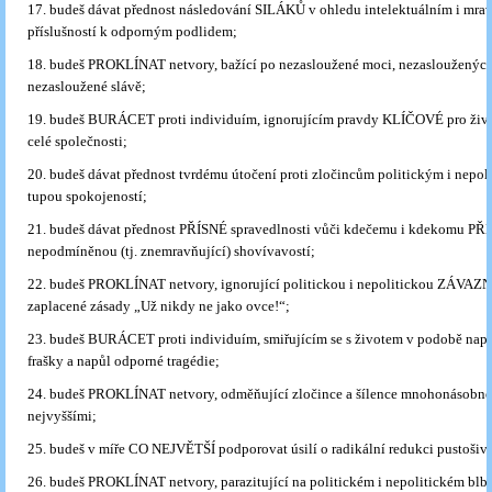
17. budeš dávat přednost následování SILÁKŮ v ohledu intelektuálním i mr
příslušností k odporným podlidem;
18. budeš PROKLÍNAT netvory, bažící po nezasloužené moci, nezasloužených
nezasloužené slávě;
19. budeš BURÁCET proti individuím, ignorujícím pravdy KLÍČOVÉ pro život
celé společnosti;
20. budeš dávat přednost tvrdému útočení proti zločincům politickým i nep
tupou spokojeností;
21. budeš dávat přednost PŘÍSNÉ spravedlnosti vůči kdečemu i kdekomu PŘ
nepodmíněnou (tj. znemravňující) shovívavostí;
22. budeš PROKLÍNAT netvory, ignorující politickou i nepolitickou ZÁVAZ
zaplacené zásady „Už nikdy ne jako ovce!“;
23. budeš BURÁCET proti individuím, smiřujícím se s životem v podobě nap
frašky a napůl odporné tragédie;
24. budeš PROKLÍNAT netvory, odměňující zločince a šílence mnohonásobné
nejvyššími;
25. budeš v míře CO NEJVĚTŠÍ podporovat úsilí o radikální redukci pustošiv
26. budeš PROKLÍNAT netvory, parazitující na politickém i nepolitickém blbst