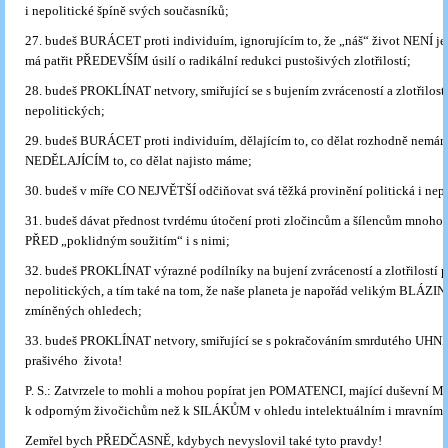
i nepolitické špíně svých současníků;
27. budeš BURÁCET proti individuím, ignorujícím to, že „náš“ život NENÍ jen
má patřit PŘEDEVŠÍM úsilí o radikální redukci pustošivých zlotřilostí;
28. budeš PROKLÍNAT netvory, smiřující se s bujením zvráceností a zlotřilostí
nepolitických;
29. budeš BURÁCET proti individuím, dělajícím to, co dělat rozhodně nemám
NEDĚLAJÍCÍM to, co dělat najisto máme;
30. budeš v míře CO NEJVĚTŠÍ odčiňovat svá těžká provinění politická i nepo
31. budeš dávat přednost tvrdému útočení proti zločincům a šílencům mnoh
PŘED „poklidným soužitím“ i s nimi;
32. budeš PROKLÍNAT výrazné podílníky na bujení zvráceností a zlotřilostí p
nepolitických, a tím také na tom, že naše planeta je napořád velikým BLÁZ
zmíněných ohledech;
33. budeš PROKLÍNAT netvory, smiřující se s pokračováním smrdutého UHN
prašivého života!
P. S.: Zatvrzele to mohli a mohou popírat jen POMATENCI, mající duševní
k odporným živočichům než k SILÁKŮM v ohledu intelektuálním i mravním!
Zemřel bych PŘEDČASNĚ, kdybych nevyslovil také tyto pravdy!