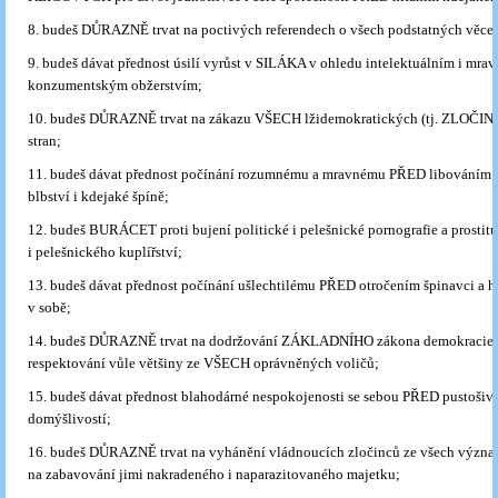
8. budeš DŮRAZNĚ trvat na poctivých referendech o všech podstatných věce
9. budeš dávat přednost úsilí vyrůst v SILÁKA v ohledu intelektuálním i mr
konzumentským obžerstvím;
10. budeš DŮRAZNĚ trvat na zákazu VŠECH lžidemokratických (tj. ZLOČ
stran;
11. budeš dávat přednost počínání rozumnému a mravnému PŘED libováním 
blbství i kdejaké špíně;
12. budeš BURÁCET proti bujení politické i pelešnické pornografie a prostitu
i pelešnického kuplířství;
13. budeš dávat přednost počínání ušlechtilému PŘED otročením špinavci a 
v sobě;
14. budeš DŮRAZNĚ trvat na dodržování ZÁKLADNÍHO zákona demokracie, t
respektování vůle většiny ze VŠECH oprávněných voličů;
15. budeš dávat přednost blahodárné nespokojenosti se sebou PŘED pustošiv
domýšlivostí;
16. budeš DŮRAZNĚ trvat na vyhánění vládnoucích zločinců ze všech význa
na zabavování jimi nakradeného i naparazitovaného majetku;