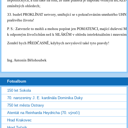
nepolitických, a tím také na tom, že naše planeta je napořád velikým BLÁZ
zmíněných ohledech;
33. budeš PROKLÍNAT netvory, smiřující se s pokračováním smrdutého UHN
prašivého života!
P. S.: Zatvrzele to mohli a mohou popírat jen POMATENCI, mající duševní
k odporným živočichům než k SILÁKŮM v ohledu intelektuálním i mravním!
Zemřel bych PŘEDČASNĚ, kdybych nevyslovil také tyto pravdy!
Ing. Antonín Bělohoubek
Fotoalbum
150 let Sokola
70. narozeniny J. E. kardinála Dominika Duky
750 let města Ostravy
Atentát na Reinharda Heydricha (70. výročí)
Hrad Krakovec
Hrad Točník