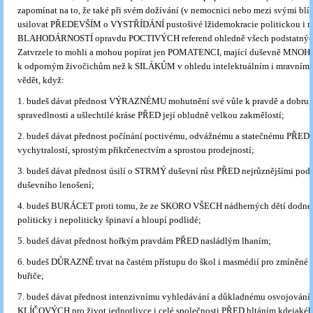
zapomínat na to, že také při svém dožívání (v nemocnici nebo mezi svými bl
usilovat PŘEDEVŠÍM o VYSTŘÍDÁNÍ pustošivé lžidemokracie politickou i n
BLAHODÁRNOSTÍ opravdu POCTIVÝCH referend ohledně všech podstatných
Zatvrzele to mohli a mohou popírat jen POMATENCI, mající duševně MNOH
k odporným živočichům než k SILÁKŮM v ohledu intelektuálním i mravním
vědět, když:
1. budeš dávat přednost VÝRAZNÉMU mohutnění své vůle k pravdě a dobru,
spravedlnosti a ušlechtilé kráse PŘED její obludně velkou zakrnělostí;
2. budeš dávat přednost počínání poctivému, odvážnému a statečnému PŘED 
vychytralostí, sprostým přikrčenectvím a sprostou prodejností;
3. budeš dávat přednost úsilí o STRMÝ duševní růst PŘED nejrůznějšími po
duševního lenošení;
4. budeš BURÁCET proti tomu, že ze SKORO VŠECH nádherných dětí dodnes 
politicky i nepoliticky špinaví a hloupí podlidé;
5. budeš dávat přednost hořkým pravdám PŘED nasládlým lhaním;
6. budeš DŮRAZNĚ trvat na častém přístupu do škol i masmédií pro zmíněné m
buřiče;
7. budeš dávat přednost intenzivnímu vyhledávání a důkladnému osvojování 
KLÍČOVÝCH pro život jednotlivce i celé společnosti PŘED hltáním kdejakéh