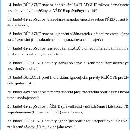
14. budeš DŮRAZNĚ trvat na dodržování ZÁKLADNÍHO zákona demokracie, t
respektování vůle většiny ze VŠECH oprávněných voličů;
15. budeš dávat přednost blahodárné nespokojenosti se sebou PŘED pustošiv
domýšlivostí;
16. budeš DŮRAZNĚ trvat na vyhánění vládnoucích zločinců ze všech význa
na zabavování jimi nakradeného i naparazitovaného majetku;
17. budeš dávat přednost následování SILÁKŮ v ohledu intelektuálním i mr
příslušností k odporným podlidem;
18. budeš PROKLÍNAT netvory, bažící po nezasloužené moci, nezasloužených
nezasloužené slávě;
19. budeš BURÁCET proti individuím, ignorujícím pravdy KLÍČOVÉ pro život
celé společnosti;
20. budeš dávat přednost tvrdému útočení proti zločincům politickým i nep
tupou spokojeností;
21. budeš dávat přednost PŘÍSNÉ spravedlnosti vůči kdečemu i kdekomu PŘ
nepodmíněnou (tj. znemravňující) shovívavostí;
22. budeš PROKLÍNAT netvory, ignorující politickou i nepolitickou ZÁVAZ
zaplacené zásady „Už nikdy ne jako ovce!“;