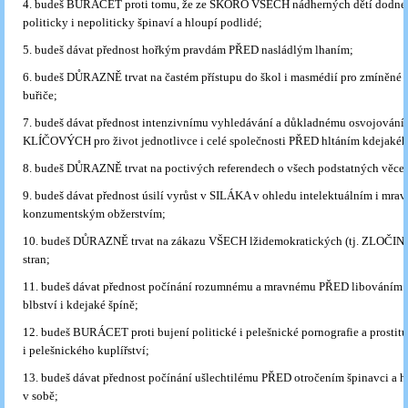
4. budeš BURÁCET proti tomu, že ze SKORO VŠECH nádherných dětí dodnes 
politicky i nepoliticky špinaví a hloupí podlidé;
5. budeš dávat přednost hořkým pravdám PŘED nasládlým lhaním;
6. budeš DŮRAZNĚ trvat na častém přístupu do škol i masmédií pro zmíněné m
buřiče;
7. budeš dávat přednost intenzivnímu vyhledávání a důkladnému osvojování 
KLÍČOVÝCH pro život jednotlivce i celé společnosti PŘED hltáním kdejakéh
8. budeš DŮRAZNĚ trvat na poctivých referendech o všech podstatných věce
9. budeš dávat přednost úsilí vyrůst v SILÁKA v ohledu intelektuálním i mr
konzumentským obžerstvím;
10. budeš DŮRAZNĚ trvat na zákazu VŠECH lžidemokratických (tj. ZLOČ
stran;
11. budeš dávat přednost počínání rozumnému a mravnému PŘED libováním 
blbství i kdejaké špíně;
12. budeš BURÁCET proti bujení politické i pelešnické pornografie a prostitu
i pelešnického kuplířství;
13. budeš dávat přednost počínání ušlechtilému PŘED otročením špinavci a 
v sobě;