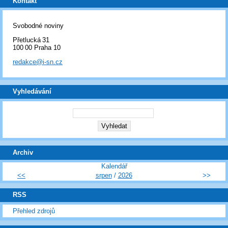
Kontakt
Svobodné noviny
Přetlucká 31
100 00 Praha 10
redakce@i-sn.cz
Vyhledávání
Archiv
Kalendář
<<
srpen
/
2026
>>
RSS
Přehled zdrojů