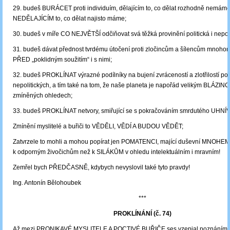
29. budeš BURÁCET proti individuím, dělajícím to, co dělat rozhodně nemáme
NEDĚLAJÍCÍM to, co dělat najisto máme;
30. budeš v míře CO NEJVĚTŠÍ odčiňovat svá těžká provinění politická i nepoli
31. budeš dávat přednost tvrdému útočení proti zločincům a šílencům mnoh
PŘED „poklidným soužitím“ i s nimi;
32. budeš PROKLÍNAT výrazné podílníky na bujení zvráceností a zlotřilostí poli
nepolitických, a tím také na tom, že naše planeta je napořád velikým BLÁZI
zmíněných ohledech;
33. budeš PROKLÍNAT netvory, smiřující se s pokračováním smrdutého UHNÍ
Zmínění myslitelé a buřiči to VĚDĚLI, VĚDÍ A BUDOU VĚDĚT;
Zatvrzele to mohli a mohou popírat jen POMATENCI, mající duševní MNOHEM 
k odporným živočichům než k SILÁKŮM v ohledu intelektuálním i mravním!
Zemřel bych PŘEDČASNĚ, kdybych nevyslovil také tyto pravdy!
Ing. Antonín Bělohoubek
***
PROKLÍNÁNÍ (č. 74)
Až mezi PRONIKAVÉ MYSLITELE A POCTIVÉ BUŘIČE ses vzepjal poznáním, 