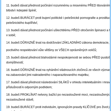
11. budeš dávat přednost počínání rozumnému a mravnému PŘED libováním 
blbství i kdejaké špíně;
12. budeš BURÁCET proti bujení politické i pelešnické pornografie a prostituce
pelešnického kuplířství;
13. budeš dávat přednost počínání ušlechtilému PŘED otročením špinavci a h
v sobě;
14. budeš DŮRAZNĚ trvat na dodržování ZÁKLADNÍHO zákona demokracie, tj
poctivého respektování vůle většiny ze VŠECH oprávněných voličů;
15. budeš dávat přednost blahodárné nespokojenosti se sebou PŘED pustoš
domýšlivostí;
16. budeš DŮRAZNĚ trvat na vyhánění vládnoucích zločinců ze všech význam
na zabavování jimi nakradeného i naparazitovaného majetku;
17. budeš dávat přednost následování SILÁKŮ v ohledu intelektuálním i mr
příslušností k odporným podlidem;
18. budeš PROKLÍNAT netvory, bažící po nezasloužené moci, nezasloužených
nezasloužené slávě;
19. budeš BURÁCET proti individuím, ignorujícím pravdy KLÍČOVÉ pro život jed