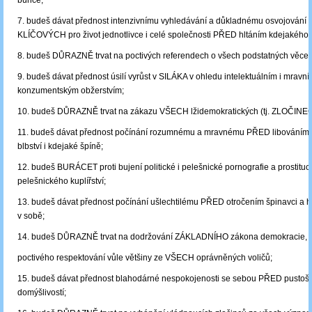
buřiče;
7. budeš dávat přednost intenzivnímu vyhledávání a důkladnému osvojování s
KLÍČOVÝCH pro život jednotlivce i celé společnosti PŘED hltáním kdejakého 
8. budeš DŮRAZNĚ trvat na poctivých referendech o všech podstatných věcec
9. budeš dávat přednost úsilí vyrůst v SILÁKA v ohledu intelektuálním i mrav
konzumentským obžerstvím;
10. budeš DŮRAZNĚ trvat na zákazu VŠECH lžidemokratických (tj. ZLOČINE
11. budeš dávat přednost počínání rozumnému a mravnému PŘED libováním 
blbství i kdejaké špíně;
12. budeš BURÁCET proti bujení politické i pelešnické pornografie a prostituce
pelešnického kuplířství;
13. budeš dávat přednost počínání ušlechtilému PŘED otročením špinavci a h
v sobě;
14. budeš DŮRAZNĚ trvat na dodržování ZÁKLADNÍHO zákona demokracie, tj
poctivého respektování vůle většiny ze VŠECH oprávněných voličů;
15. budeš dávat přednost blahodárné nespokojenosti se sebou PŘED pustoš
domýšlivostí;