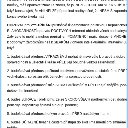
navěky, máš opakovat znovu a znovu, že jsi NEZBLOUDIL ani NEKŘIVDÍŠ 
když konstatuješ, že ANI NELZE připomínat nadbytečně, že NESMÍŠ zapomínat
konce svého života máš
HOROVAT
pro
VYSTŘÍDÁNÍ
pustošivé lžidemokracie politickou i nepolitickou
BLAHODÁRNOSTÍ opravdu POCTIVÝCH referend ohledně všech podstatných 
Zatvrzele to mohli a mohou popírat jen POMATENCI, mající duševně MNOHEM
k odporným živočichům než k SILÁKŮM v ohledu intelektuálním i mravním! BU
když:
1. budeš dávat přednost VÝRAZNÉMU mohutnění své vůle k pravdě a dobru, 
spravedlnosti a ušlechtilé kráse PŘED její obludně velkou zakrnělostí;
2. budeš dávat přednost počínání poctivému, odvážnému a statečnému PŘED
vychytralostí, sprostým přikrčenectvím a sprostou prodejností;
3. budeš dávat přednost úsilí o STRMÝ duševní růst PŘED nejrůznějšími pod
duševního lenošení;
4. budeš BURÁCET proti tomu, že ze SKORO VŠECH nádherných dětí dodnes 
politicky i nepoliticky špinaví a hloupí podlidé;
5. budeš dávat přednost hořkým pravdám PŘED nasládlým lhaním;
6. budeš DŮRAZNĚ trvat na častém přístupu do škol i masmédií pro zmíněné m