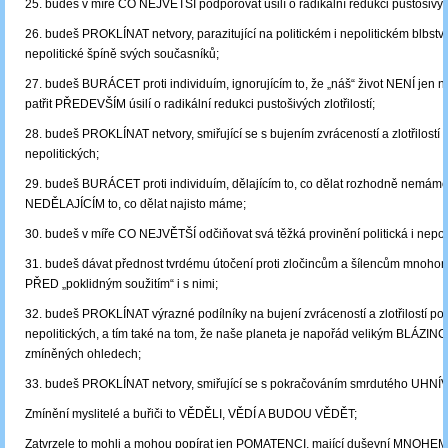
25. budeš v míře CO NEJVĚTŠÍ podporovat úsilí o radikální redukci pustošivýc
26. budeš PROKLÍNAT netvory, parazitující na politickém i nepolitickém blbství a
nepolitické špíně svých současníků;
27. budeš BURÁCET proti individuím, ignorujícím to, že „náš“ život NENÍ jen n
patřit PŘEDEVŠÍM úsilí o radikální redukci pustošivých zlotřilostí;
28. budeš PROKLÍNAT netvory, smiřující se s bujením zvráceností a zlotřilostí po
nepolitických;
29. budeš BURÁCET proti individuím, dělajícím to, co dělat rozhodně nemáme
NEDĚLAJÍCÍM to, co dělat najisto máme;
30. budeš v míře CO NEJVĚTŠÍ odčiňovat svá těžká provinění politická i nepoli
31. budeš dávat přednost tvrdému útočení proti zločincům a šílencům mnoh
PŘED „poklidným soužitím“ i s nimi;
32. budeš PROKLÍNAT výrazné podílníky na bujení zvráceností a zlotřilostí poli
nepolitických, a tím také na tom, že naše planeta je napořád velikým BLÁZI
zmíněných ohledech;
33. budeš PROKLÍNAT netvory, smiřující se s pokračováním smrdutého UHNÍ
Zmínění myslitelé a buřiči to VĚDĚLI, VĚDÍ A BUDOU VĚDĚT;
Zatvrzele to mohli a mohou popírat jen POMATENCI, mající duševní MNOHEM 