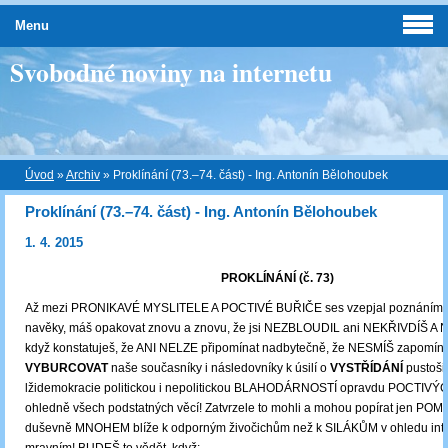
Menu
Svobodné noviny na internetu
Úvod
»
Archiv
»
Proklínání (73.–74. část) - Ing. Antonín Bělohoubek
Proklínání (73.–74. část) - Ing. Antonín Bělohoubek
1. 4. 2015
PROKLÍNÁNÍ (č. 73)
Až mezi PRONIKAVÉ MYSLITELE A POCTIVÉ BUŘIČE ses vzepjal poznáním, 
navěky, máš opakovat znovu a znovu, že jsi NEZBLOUDIL ani NEKŘIVDÍŠ 
když konstatuješ, že ANI NELZE připomínat nadbytečně, že NESMÍŠ zapomínat
VYBURCOVAT
naše současníky i následovníky k úsilí o
VYSTŘÍDÁNÍ
pustoši
lžidemokracie politickou i nepolitickou BLAHODÁRNOSTÍ opravdu POCTIVÝC
ohledně všech podstatných věcí! Zatvrzele to mohli a mohou popírat jen POM
duševně MNOHEM blíže k odporným živočichům než k SILÁKŮM v ohledu intel