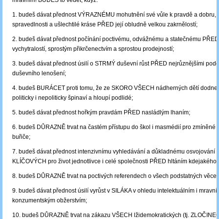
mravním! BUDEŠ to vědět, když:
1. budeš dávat přednost VÝRAZNÉMU mohutnění své vůle k pravdě a dobru, 
spravedlnosti a ušlechtilé kráse PŘED její obludně velkou zakrnělostí;
2. budeš dávat přednost počínání poctivému, odvážnému a statečnému PŘED
vychytralostí, sprostým přikrčenectvím a sprostou prodejností;
3. budeš dávat přednost úsilí o STRMÝ duševní růst PŘED nejrůznějšími pod
duševního lenošení;
4. budeš BURÁCET proti tomu, že ze SKORO VŠECH nádherných dětí dodnes 
politicky i nepoliticky špinaví a hloupí podlidé;
5. budeš dávat přednost hořkým pravdám PŘED nasládlým lhaním;
6. budeš DŮRAZNĚ trvat na častém přístupu do škol i masmédií pro zmíněné m
buřiče;
7. budeš dávat přednost intenzivnímu vyhledávání a důkladnému osvojování s
KLÍČOVÝCH pro život jednotlivce i celé společnosti PŘED hltáním kdejakého 
8. budeš DŮRAZNĚ trvat na poctivých referendech o všech podstatných věcec
9. budeš dávat přednost úsilí vyrůst v SILÁKA v ohledu intelektuálním i mrav
konzumentským obžerstvím;
10. budeš DŮRAZNĚ trvat na zákazu VŠECH lžidemokratických (tj. ZLOČINE