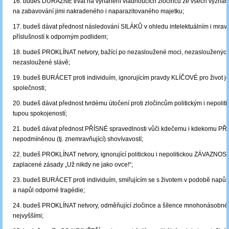
16. budeš DŮRAZNĚ trvat na vyhánění vládnoucích zločinců ze všech význam
na zabavování jimi nakradeného i naparazitovaného majetku;
17. budeš dávat přednost následování SILÁKŮ v ohledu intelektuálním i mr
příslušností k odporným podlidem;
18. budeš PROKLÍNAT netvory, bažící po nezasloužené moci, nezasloužených
nezasloužené slávě;
19. budeš BURÁCET proti individuím, ignorujícím pravdy KLÍČOVÉ pro život jed
společnosti;
20. budeš dávat přednost tvrdému útočení proti zločincům politickým i nepoli
tupou spokojeností;
21. budeš dávat přednost PŘÍSNÉ spravedlnosti vůči kdečemu i kdekomu PŘ
nepodmíněnou (tj. znemravňující) shovívavostí;
22. budeš PROKLÍNAT netvory, ignorující politickou i nepolitickou ZÁVAZNOS
zaplacené zásady „Už nikdy ne jako ovce!“;
23. budeš BURÁCET proti individuím, smiřujícím se s životem v podobě napůl
a napůl odporné tragédie;
24. budeš PROKLÍNAT netvory, odměňující zločince a šílence mnohonásobné 
nejvyššími;