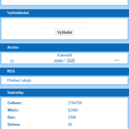
Vyhledávání
Archiv
Kalendář
<<
srpen
/
2026
>>
RSS
Přehled zdrojů
Statistiky
Celkem:
2764700
Měsíc:
62460
Den:
2396
Online:
35