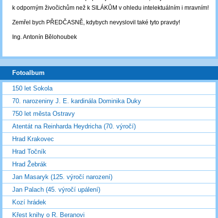
k odporným živočichům než k SILÁKŮM v ohledu intelektuálním i mravním!
Zemřel bych PŘEDČASNĚ, kdybych nevyslovil také tyto pravdy!
Ing. Antonín Bělohoubek
Fotoalbum
150 let Sokola
70. narozeniny J. E. kardinála Dominika Duky
750 let města Ostravy
Atentát na Reinharda Heydricha (70. výročí)
Hrad Krakovec
Hrad Točník
Hrad Žebrák
Jan Masaryk (125. výročí narození)
Jan Palach (45. výročí upálení)
Kozí hrádek
Křest knihy o R. Beranovi