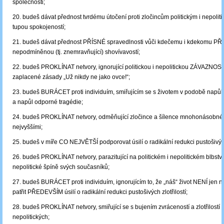
společnosti;
20. budeš dávat přednost tvrdému útočení proti zločincům politickým i nepoli
tupou spokojeností;
21. budeš dávat přednost PŘÍSNÉ spravedlnosti vůči kdečemu i kdekomu PŘ
nepodmíněnou (tj. znemravňující) shovívavostí;
22. budeš PROKLÍNAT netvory, ignorující politickou i nepolitickou ZÁVAZNOS
zaplacené zásady „Už nikdy ne jako ovce!“;
23. budeš BURÁCET proti individuím, smiřujícím se s životem v podobě napůl
a napůl odporné tragédie;
24. budeš PROKLÍNAT netvory, odměňující zločince a šílence mnohonásobné 
nejvyššími;
25. budeš v míře CO NEJVĚTŠÍ podporovat úsilí o radikální redukci pustošivýc
26. budeš PROKLÍNAT netvory, parazitující na politickém i nepolitickém blbství a
nepolitické špíně svých současníků;
27. budeš BURÁCET proti individuím, ignorujícím to, že „náš“ život NENÍ jen n
patřit PŘEDEVŠÍM úsilí o radikální redukci pustošivých zlotřilostí;
28. budeš PROKLÍNAT netvory, smiřující se s bujením zvráceností a zlotřilostí po
nepolitických;