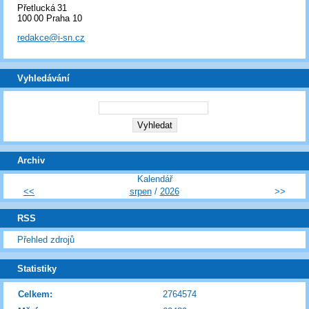
Přetlucká 31
100 00 Praha 10
redakce@i-sn.cz
Vyhledávání
Archiv
Kalendář
<<
srpen
/
2026
>>
RSS
Přehled zdrojů
Statistiky
Celkem:
2764574