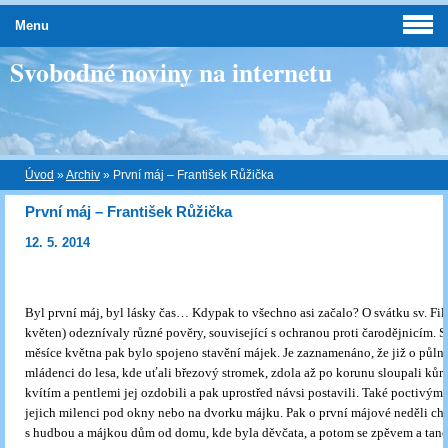
Menu
Svobodné noviny na internetu
Úvod
»
Archiv
»
První máj – František Růžička
První máj – František Růžička
12. 5. 2014
Byl první máj, byl lásky čas… Kdypak to všechno asi začalo? O svátku sv. Fili
květen) odeznívaly různé pověry, související s ochranou proti čarodějnicím. 
měsíce května pak bylo spojeno stavění májek. Je zaznamenáno, že již o půlno
mládenci do lesa, kde uťali březový stromek, zdola až po korunu sloupali kůr
kvítím a pentlemi jej ozdobili a pak uprostřed návsi postavili. Také poctivým
jejich milenci pod okny nebo na dvorku májku. Pak o první májové neděli ch
s hudbou a májkou dům od domu, kde byla děvčata, a potom se zpěvem a tance