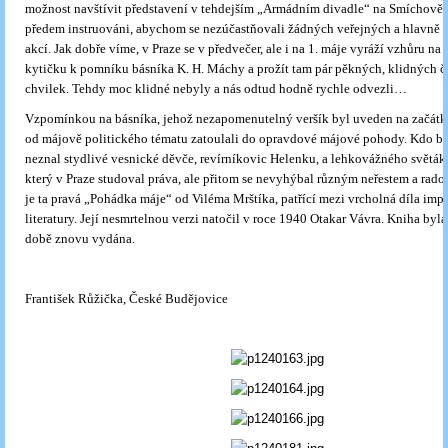
možnost navštívit představení v tehdejším „Armádním divadle“ na Smíchově a
předem instruováni, abychom se nezúčastňovali žádných veřejných a hlavně
akcí. Jak dobře víme, v Praze se v předvečer, ale i na 1. máje vyráží vzhůru na 
kytičku k pomníku básníka K. H. Máchy a prožít tam pár pěkných, klidných č
chvilek. Tehdy moc klidné nebyly a nás odtud hodně rychle odvezli…
Vzpomínkou na básníka, jehož nezapomenutelný veršík byl uveden na začátku
od májově politického tématu zatoulali do opravdové májové pohody. Kdo by 
neznal stydlivé vesnické děvče, revírníkovic Helenku, a lehkovážného světák
který v Praze studoval práva, ale přitom se nevyhýbal různým neřestem a r
je ta pravá „Pohádka máje“ od Viléma Mrštíka, patřící mezi vrcholná díla impr
literatury. Její nesmrtelnou verzi natočil v roce 1940 Otakar Vávra. Kniha byl
době znovu vydána.
František Růžička, České Budějovice