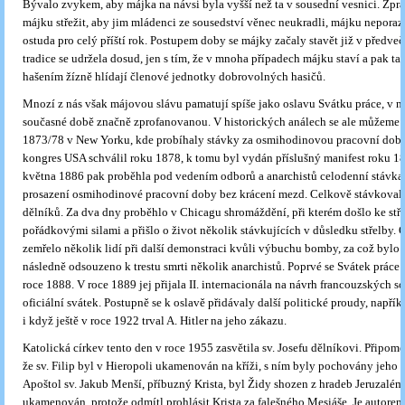
Bývalo zvykem, aby májka na návsi byla vyšší než ta v sousední vesnici. Zpr
májku střežit, aby jim mládenci ze sousedství věnec neukradli, májku neporazi
ostuda pro celý příští rok. Postupem doby se májky začaly stavět již v předveč
tradice se udržela dosud, jen s tím, že v mnoha případech májku staví a pak t
hašením žízně hlídají členové jednotky dobrovolných hasičů.
Mnozí z nás však májovou slávu pamatují spíše jako oslavu Svátku práce, v 
současné době značně zprofanovanou. V historických análech se ale můžeme vr
1873/78 v New Yorku, kde probíhaly stávky za osmihodinovou pracovní dob
kongres USA schválil roku 1878, k tomu byl vydán příslušný manifest roku 18
května 1886 pak proběhla pod vedením odborů a anarchistů celodenní stávka 
prosazení osmihodinové pracovní doby bez krácení mezd. Celkově stávkovalo 
dělníků. Za dva dny proběhlo v Chicagu shromáždění, při kterém došlo ke stře
pořádkovými silami a přišlo o život několik stávkujících v důsledku střelby. 
zemřelo několik lidí při další demonstraci kvůli výbuchu bomby, za což bylo
následně odsouzeno k trestu smrti několik anarchistů. Poprvé se Svátek práce 
roce 1888. V roce 1889 jej přijala II. internacionála na návrh francouzských so
oficiální svátek. Postupně se k oslavě přidávaly další politické proudy, napřík
i když ještě v roce 1922 trval A. Hitler na jeho zákazu.
Katolická církev tento den v roce 1955 zasvětila sv. Josefu dělníkovi. Připome
že sv. Filip byl v Hieropoli ukamenován na kříži, s ním byly pochovány jeho 
Apoštol sv. Jakub Menší, příbuzný Krista, byl Židy shozen z hradeb Jeruzalém
ukamenován, protože odmítl prohlásit Krista za falešného Mesiáše. Je autorem 