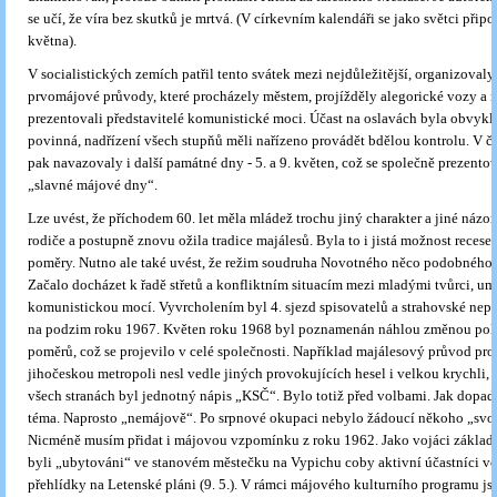
se učí, že víra bez skutků je mrtvá. (V církevním kalendáři se jako světci připo
května).
V socialistických zemích patřil tento svátek mezi nejdůležitější, organizoval
prvomájové průvody, které procházely městem, projížděly alegorické vozy a n
prezentovali představitelé komunistické moci. Účast na oslavách byla obvykl
povinná, nadřízení všech stupňů měli nařízeno provádět bdělou kontrolu. V č
pak navazovaly i další památné dny - 5. a 9. květen, což se společně prezento
„slavné májové dny“.
Lze uvést, že příchodem 60. let měla mládež trochu jiný charakter a jiné názor
rodiče a postupně znovu ožila tradice majálesů. Byla to i jistá možnost recese 
poměry. Nutno ale také uvést, že režim soudruha Novotného něco podobného 
Začalo docházet k řadě střetů a konfliktním situacím mezi mladými tvůrci, um
komunistickou mocí. Vyvrcholením byl 4. sjezd spisovatelů a strahovské nep
na podzim roku 1967. Květen roku 1968 byl poznamenán náhlou změnou pol
poměrů, což se projevilo v celé společnosti. Například majálesový průvod pro
jihočeskou metropoli nesl vedle jiných provokujících hesel i velkou krychli, 
všech stranách byl jednotný nápis „KSČ“. Bylo totiž před volbami. Jak dopadly,
téma. Naprosto „nemájově“. Po srpnové okupaci nebylo žádoucí někoho „svo
Nicméně musím přidat i májovou vzpomínku z roku 1962. Jako vojáci základn
byli „ubytováni“ ve stanovém městečku na Vypichu coby aktivní účastníci v
přehlídky na Letenské pláni (9. 5.). V rámci májového kulturního programu j