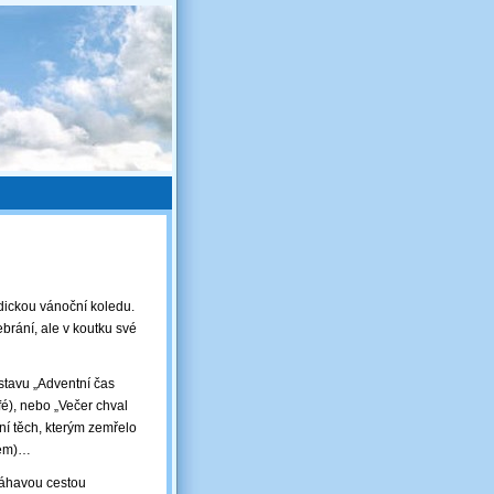
odickou vánoční koledu.
brání, ale v koutku své
ýstavu „Adventní čas
é), nebo „Večer chval
ání těch, kterým zemřelo
ckém)…
máhavou cestou