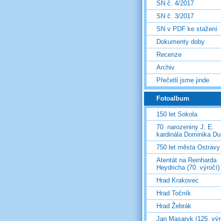
SN č. 4/2017
SN č. 3/2017
SN v PDF ke stažení
Dokumenty doby
Recenze
Archiv
Přečetli jsme jinde
Fotoalbum
150 let Sokola
70. narozeniny J. E.
kardinála Dominika D
750 let města Ostravy
Atentát na Reinharda
Heydricha (70. výročí)
Hrad Krakovec
Hrad Točník
Hrad Žebrák
Jan Masaryk (125. výr