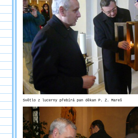
Světlo z lucerny přebírá pan děkan P. Z. Mareš