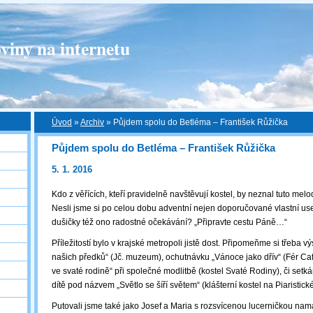
viny na internetu
Úvod
»
Archiv
»
Půjdem spolu do Betléma – František Růžička
Půjdem spolu do Betléma – František Růžička
5. 1. 2016
Kdo z věřících, kteří pravidelně navštěvují kostel, by neznal tuto mel
Nesli jsme si po celou dobu adventní nejen doporučované vlastní use
dušičky též ono radostné očekávání? „Připravte cestu Páně…“
Příležitostí bylo v krajské metropoli jistě dost. Připomeňme si třeba v
našich předků“ (Jč. muzeum), ochutnávku „Vánoce jako dřív“ (Fér Caf
ve svaté rodině“ při společné modlitbě (kostel Svaté Rodiny), či setk
dítě pod názvem „Světlo se šíří světem“ (klášterní kostel na Piaristi
Putovali jsme také jako Josef a Maria s rozsvícenou lucerničkou na