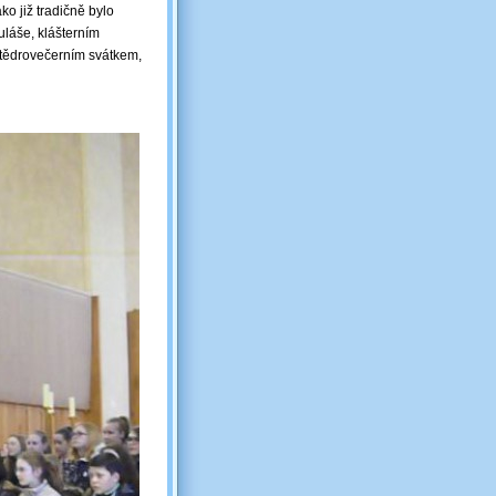
o již tradičně bylo
uláše, klášterním
štědrovečerním svátkem,