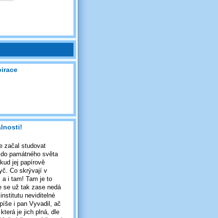
pirace
lnosti!
e začal studovat
á do památného světa
okud jej papírově
yč. Co skrývají v
 a i tam! Tam je to
e se už tak zase nedá
nstitutu neviditelné
píše i pan Vyvadil, ač
terá je jich plná, dle