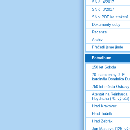
SN č. 4/2017
SN č. 3/2017
SN v PDF ke stažení
Dokumenty doby
Recenze
Archiv
Přečetli jsme jinde
Fotoalbum
150 let Sokola
70. narozeniny J. E.
kardinála Dominika D
750 let města Ostravy
Atentát na Reinharda
Heydricha (70. výročí)
Hrad Krakovec
Hrad Točník
Hrad Žebrák
Jan Masaryk (125. výr