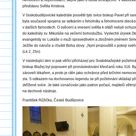
nemocech a nepohodách, stejně jako u lůžka umírajícího. V katolické l
představu Světla Kristova.
V českobudějovické katedrále posvětil tyto svíce biskup Pavel při ran
byla současně spojena se setkáním s řeholníky a řeholnicemi diecé
v dalších farnostech. O svěcení a vnesení světla k oltáři nebyli ochuzeni
do katedrály sv. Mikuláše na večerní bohoslužbu. Vyslechli úryvek čte
evangelisty sv. Lukáše o muži spravedlivém a zbožném jménem Sim
Ježíše do náruče a chválil Boha slovy: „Nyní propouštíš v pokoji sv
(Lk 2, 25n).
V následující den si pak věřící přicházejí pro Svatoblažejské požehn
biskup Blažej byl popraven při pronásledování křesťanů roku 316. B
zároveň lékařem, a proto je ctěn jako ochránce před krčními nemoce
zla. S odkazem na dochovanou legendu se při požehnání vkládají pře
zkřížené svíce. Je také označován jako patron počasí, majitelů větr
na dechové nástroje.
František Růžička, České Budějovice