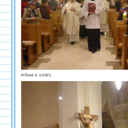
Průvod k oltáři