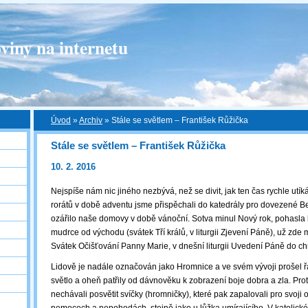
viny na internetu
Úvod
»
Archiv
»
Stále se světlem – František Růžička
Stále se světlem – František Růžička
10. 2. 2016
Nejspíše nám nic jiného nezbývá, než se divit, jak ten čas rychle utík
rorátů v době adventu jsme přispěchali do katedrály pro dovezené Be
ozářilo naše domovy v době vánoční. Sotva minul Nový rok, pohasla
mudrce od východu (svátek Tří králů, v liturgii Zjevení Páně), už zde 
Svátek Očišťování Panny Marie, v dnešní liturgii Uvedení Páně do c
Lidově je nadále označován jako Hromnice a ve svém vývoji prošel 
světlo a oheň patřily od dávnověku k zobrazení boje dobra a zla. Proto
nechávali posvětit svíčky (hromničky), které pak zapalovali pro svoji 