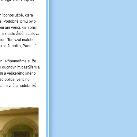
iturgii stále zaujímá
ní bohoslužbě, která
ze. Podobně tomu bylo
 ani věřící, kteří přišli
ní z Listu Židům a slova
eon. Ten vzal malého
ého služebníka, Pane…“
ání. Připomeňme si, že
yl duchovním pastýřem a
mi a veškerého jiného
d obličej věřícího
ných mlýnů a hudebníků