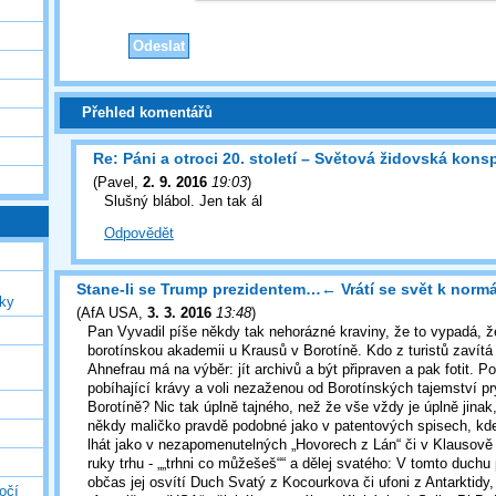
Přehled komentářů
Re: Páni a otroci 20. století – Světová židovská kons
(
Pavel
,
2. 9. 2016
19:03
)
Slušný blábol. Jen tak ál
Odpovědět
Stane-li se Trump prezidentem…← Vrátí se svět k normá
uky
(
AfA USA
,
3. 3. 2016
13:48
)
Pan Vyvadil píše někdy tak nehorázné kraviny, že to vypadá, ž
borotínskou akademii u Krausů v Borotíně. Kdo z turistů zavít
Ahnefrau má na výběr: jít archivů a být připraven a pak fotit. P
pobíhající krávy a voli nezaženou od Borotínských tajemství pr
Borotíně? Nic tak úplně tajného, než že vše vždy je úplně jinak,
někdy maličko pravdě podobné jako v patentových spisech, kd
lhát jako v nezapomenutelných „Hovorech z Lán“ či v Klausově i
ruky trhu - „„trhni co můžešeš““ a dělej svatého: V tomto duchu 
občas jej osvítí Duch Svatý z Kocourkova či ufoni z Antarktidy, k
očí