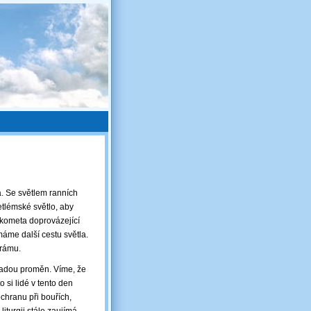
á. Se světlem ranních
tlémské světlo, aby
 kometa doprovázející
máme další cestu světla.
hrámu.
řadou proměn. Víme, že
 si lidé v tento den
ochranu při bouřích,