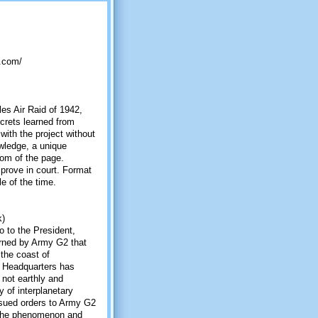
s.com/
es Air Raid of 1942,
ecrets learned from
with the project without
owledge, a unique
tom of the page.
 prove in court. Format
le of the time.
k)
 to the President,
earned by Army G2 that
 the coast of
is Headquarters has
 not earthly and
y of interplanetary
ssued orders to Army G2
te the phenomenon and