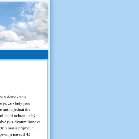
me v demokracii.
o je, že vlády jsou
je nutno jednat dle
olicejní ochranu a být
a dvě (viz dvoumilionové
trín musíš přijmout
vní ji nasadil 43.