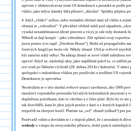
upevnit v obdarovávavné zemi US demokracií a prostrká se podle pot
vládci, jako kdysi íránský šáh) přízniví „dárcům“. Splátky přijdou po
4. když „vládci“ selžou, nebo normální občané mají už všeho a zejm
obstará se „vzbouření“. V převážné většině států pod západním „oko
vysoká nezaměstnanost (deset procent a více), je zde tedy dostatek l
Někteří se dají koupit – jako vzbouřenci. Zde uplatní svoji expertíz
jinou pomoc (viz např. „Freedom House“). Dodá od propagačního mat
čerstvých fanglí) po hesla vše. Někdy zbraně. USA je světově největš
být zaručen stálý odbyt. Na nákup zbraní se nové vládě nabídnou nov
upevní. Když ne, následují akty, jako například právě to, co udělal 
své cestě po Dálném východě (28. dubna 2014) v Indonésii. V rámci 
spolupráci s indonéskou vládou pro používání a rozšíření US vojens
Demokracie je upevněna.
Neodvážím se v této dnešní světové situaci navrhnout, aby OSN prove
množství vojenského personálu bývalých koloniálních mocností a v
doplněnou položkami, kdo to všechno a z čeho platí. Bylo by to ale
tak dozvěděli, kam že jdou jejich peníze z daní a v kterých kapsách č
rozpočtů na zbrojení končí. Platíme na „své“ zbraně (odkud?) pro p
Poněvadž vidím a dovídám se i z dopisů přátel, že z neznámých důvo
svobody
u vstupu do newyorského přístavu, došel jsem k následují