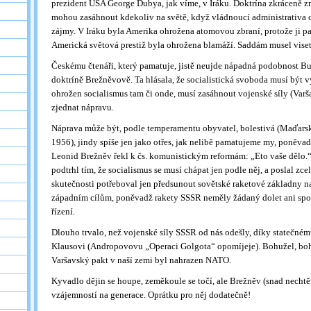
prezident USA George Dubya, jak víme, v Iráku. Doktrína zkráceně zn
mohou zasáhnout kdekoliv na světě, když vládnoucí administrativa c
zájmy. V Iráku byla Amerika ohrožena atomovou zbraní, protože ji 
Americká světová prestiž byla ohrožena blamáží. Saddám musel vis
Českému čtenáři, který pamatuje, jistě neujde nápadná podobnost B
doktríně Brežněvově. Ta hlásala, že socialistická svoboda musí být v
ohrožen socialismus tam či onde, musí zasáhnout vojenské síly (Varš
zjednat nápravu.
Náprava může být, podle temperamentu obyvatel, bolestivá (Maďarské
1956), jindy spíše jen jako otřes, jak nelibě pamatujeme my, poněva
Leonid Brežněv řekl k čs. komunistickým reformám: „Eto vaše dělo.
podtrhl tím, že socialismus se musí chápat jen podle něj, a poslal zc
skutečnosti potřeboval jen předsunout sovětské raketové základny na
západním cílům, poněvadž rakety SSSR neměly žádaný dolet ani spo
řízení.
Dlouho trvalo, než vojenské síly SSSR od nás odešly, díky statečném
Klausovi (Andropovovu „Operaci Golgota“ opomíjeje). Bohužel, boh
Varšavský pakt v naší zemi byl nahrazen NATO.
Kyvadlo dějin se houpe, zeměkoule se točí, ale Brežněv (snad nechtě
vzájemností na generace. Oprátku pro něj dodatečně!