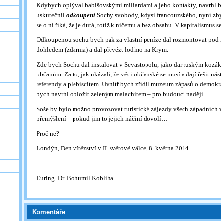
Kdybych oplýval babišovskými miliardami a jeho kontakty, navrhl b
uskutečnil
odkoupení
Sochy svobody, kdysi francouzského, nyní zb
se o ní říká, že je dutá, totiž k ničemu a bez obsahu. V kapitalismus 
Odkoupenou sochu bych pak za vlastní peníze dal rozmontovat po
dohledem (zdarma) a dal převézt loďmo na Krym.
Zde bych Sochu dal instalovat v Sevastopolu, jako dar ruským kozá
občanům. Za to, jak ukázali, že věci občanské se musí a dají řešit nás
referendy a plebiscitem. Uvnitř bych zřídil muzeum zápasů o demokr
bych navrhl obložit zeleným malachitem – pro budoucí naději.
Soše by bylo možno provozovat turistické zájezdy všech západních 
přemýšlení – pokud jim to jejich náčiní dovolí…
Proč ne?
Londýn, Den vítězství v II. světové válce, 8. května 2014
Euring. Dr. Bohumil Kobliha
Komentáře