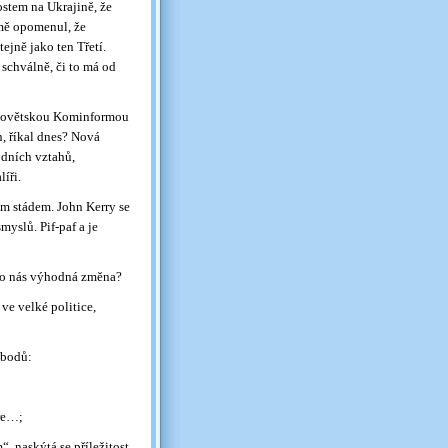
ostem na Ukrajině, že
mě opomenul, že
ejně jako ten Třetí.
 schválně, či to má od
e sovětskou Kominformou
n, říkal dnes? Nová
odních vztahů,
íři.
ím stádem. John Kerry se
yslů. Pif-paf a je
pro nás výhodná změna?
ve velké politice,
 bodů:
ře…;
 naskýtá se příležitost