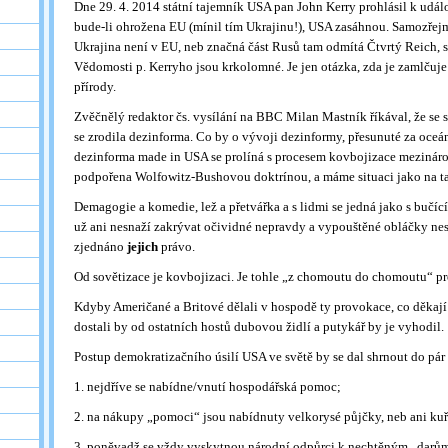
Dne 29. 4. 2014 státní tajemník USA pan John Kerry prohlásil k udál
bude-li ohrožena EU (mínil tím Ukrajinu!), USA zasáhnou. Samozřej
Ukrajina není v EU, neb značná část Rusů tam odmítá Čtvrtý Reich, st
Vědomosti p. Kerryho jsou krkolomné. Je jen otázka, zda je zamlčuje
přírody.
Zvěčnělý redaktor čs. vysílání na BBC Milan Mastník říkával, že s
se zrodila dezinforma. Co by o vývoji dezinformy, přesunuté za oceá
dezinforma made in USA se prolíná s procesem kovbojizace mezinár
podpořena Wolfowitz-Bushovou doktrínou, a máme situaci jako na tal
Demagogie a komedie, lež a přetvářka a s lidmi se jedná jako s bučíc
už ani nesnaží zakrývat očividné nepravdy a vypouštěné obláčky nesm
zjednáno
jejich
právo.
Od sovětizace je kovbojizaci. Je tohle „z chomoutu do chomoutu“ 
Kdyby Američané a Britové dělali v hospodě ty provokace, co děkají 
dostali by od ostatních hostů dubovou židlí a putykář by je vyhodil.
Postup demokratizačního úsilí USA ve světě by se dal shrnout do pár
1. nejdříve se nabídne/vnutí hospodářská pomoc;
2. na nákupy „pomoci“ jsou nabídnuty velkorysé půjčky, neb ani ku
3. poněvadž se vždy vyskytnou národní odpůrci k nechtěným „darům“,