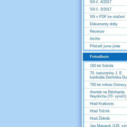
SN č. 4/2017
SN č. 3/2017
SN v PDF ke stažení
Dokumenty doby
Recenze
Archiv
Přečetli jsme jinde
Fotoalbum
150 let Sokola
70. narozeniny J. E.
kardinála Dominika D
750 let města Ostravy
Atentát na Reinharda
Heydricha (70. výročí)
Hrad Krakovec
Hrad Točník
Hrad Žebrák
Jan Masaryk (125. výr