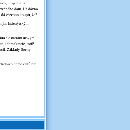
ych, projednal a
ytečného daru. Už dávno
se dá všechno koupit, že?
d mým inženýrským
kům a ostatním ruským
troji demokracie, totiž
acii. Základy Sochy
vládních demokratů pro