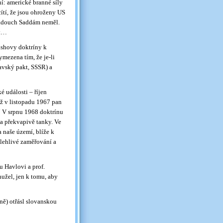
í: americké branné síly
ítí, že jsou ohroženy US
padouch Saddám neměl.
et…
ushovy doktríny k
ymezena tím, že je-li
avský pakt, SSSR) a
 události – říjen
dž v listopadu 1967 pan
“ V srpnu 1968 doktrínu
ela překvapivě tanky. Ve
 naše území, blíže k
lehlivé zaměřování a
u Havlovi a prof.
užel, jen k tomu, aby
ně) otřásl slovanskou