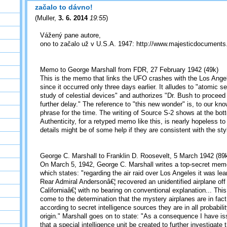
začalo to dávno!
(
Muller
,
3. 6. 2014
19:55
)
Vážený pane autore,
ono to začalo už v U.S.A. 1947: http://www.majesticdocument
Memo to George Marshall from FDR, 27 February 1942 (49k)
This is the memo that links the UFO crashes with the Los Angel
since it occurred only three days earlier. It alludes to "atomic s
study of celestial devices" and authorizes "Dr. Bush to proceed 
further delay." The reference to "this new wonder" is, to our kn
phrase for the time. The writing of Source S-2 shows at the bot
Authenticity, for a retyped memo like this, is nearly hopeless to
details might be of some help if they are consistent with the sty
George C. Marshall to Franklin D. Roosevelt, 5 March 1942 (89
On March 5, 1942, George C. Marshall writes a top-secret memo
which states: "regarding the air raid over Los Angeles it was l
Rear Admiral Andersonâ€¦ recovered an unidentified airplane off
Californiaâ€¦ with no bearing on conventional explanation... Th
come to the determination that the mystery airplanes are in fact
according to secret intelligence sources they are in all probabilit
origin." Marshall goes on to state: "As a consequence I have i
that a special intelligence unit be created to further investiga