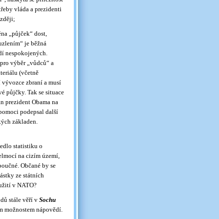
řeby vláda a prezidenti
zději;
éna „půjček“ dost,
uzlením“ je běžná
idí nespokojených.
u pro výběr „vůdců“ a
eriálu (včetně
í vývozce zbraní a musí
é půjčky. Tak se situace
pan prezident Obama na
pomoci podepsal další
kých základen.
dlo statistiku o
elmocí na cizím území,
 poučné. Občané by se
ástky ze státních
oužití v NATO?
dů stále věří v
Sochu
cím možnostem nápovědí.