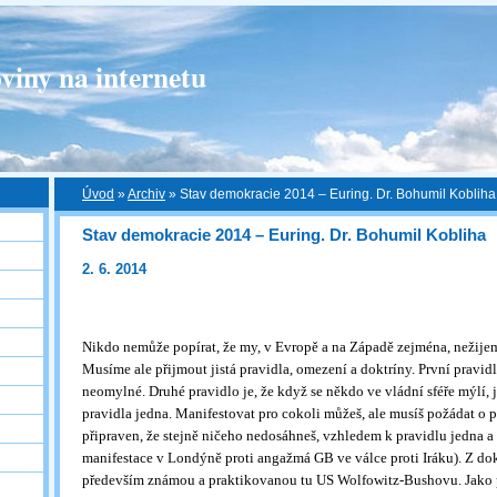
viny na internetu
Úvod
»
Archiv
»
Stav demokracie 2014 – Euring. Dr. Bohumil Kobliha
Stav demokracie 2014 – Euring. Dr. Bohumil Kobliha
2. 6. 2014
Nikdo nemůže popírat, že my, v Evropě a na Západě zejména, nežije
Musíme ale přijmout jistá pravidla, omezení a doktríny. První pravidl
neomylné. Druhé pravidlo je, že když se někdo ve vládní sféře mýlí, 
pravidla jedna. Manifestovat pro cokoli můžeš, ale musíš požádat o p
připraven, že stejně ničeho nedosáhneš, vzhledem k pravidlu jedna 
manifestace v Londýně proti angažmá GB ve válce proti Iráku). Z dok
především známou a praktikovanou tu US Wolfowitz-Bushovu. Jako pr