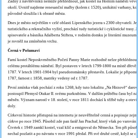
Žádný z návštěvníků nemůže přehlédnout, jak kostel na Horním náměstí vévo
okolí. Uvnitř najdeme renesanční malby (kolem r. 1520), unikátní varhany, kos
původně sloužila i k obraně města.
Dnes je město největším v celé oblasti Lipenského jezera s 2300 obyvateli. Je
turistického a rekreačního vyžití, prochází tudy turistické i cyklistické trasy. 
spisovatele a básníka Adalberta Stiftera, v rodném domku je literární muzeum
je rovněž na zmíněném vrchu.
Černá v Pošumaví
Farní kostel Neposkvrněného Početí Panny Marie rozhodně nelze přehlédnout
celému protáhlému náměstí. Byl postaven v letech 1799-1800 na místě dřevěné
1787. V letech 1901-1904 byl pseudorománsky přestavěn. Lokalie je připom
1787, farnost r. 1858, matriky vedeny od r. 1787.
První zmínka však pochází z roku 1268, kdy tuto lokalitu „Na Hirzově“ darova
postoupil Přemysl Otakar II. svému purkrabímu. V dalším průběhu času byl ná
měněn. Význam narostl v 18. století, v roce 1811 dochází k těžbě tuhy a otevír
doly.
Církevní historie přístupná na internetu je neuvěřitelně cenná a popisuje zej
církve po roce 1945. Působil zde pan farář Jan Prachař, který však po varování
Čtvrtek r. 1949 zamkl kostel, vzal klíč a emigroval do Německa. Ten při půso
nechal pozlatit a po návratu v roce 1991 předal. Při své druhé cestě, když se ch