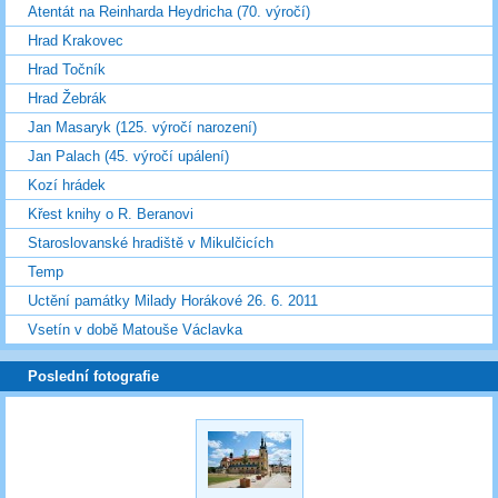
Atentát na Reinharda Heydricha (70. výročí)
Hrad Krakovec
Hrad Točník
Hrad Žebrák
Jan Masaryk (125. výročí narození)
Jan Palach (45. výročí upálení)
Kozí hrádek
Křest knihy o R. Beranovi
Staroslovanské hradiště v Mikulčicích
Temp
Uctění památky Milady Horákové 26. 6. 2011
Vsetín v době Matouše Václavka
Poslední fotografie