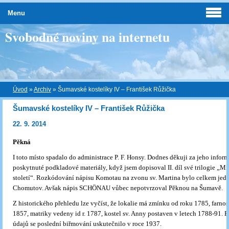
Menu
Svobodné noviny na internetu
Úvod
»
Archiv
»
Šumavské kostelíky IV – František Růžička
Šumavské kostelíky IV – František Růžička
22. 9. 2014
Pěkná
I toto místo spadalo do administrace P. F. Honsy. Dodnes děkuji za jeho inform
poskytnuté podkladové materiály, když jsem dopisoval II. díl své trilogie „Mi
století“. Rozkódování nápisu Komotau na zvonu sv. Martina bylo celkem jed
Chomutov. Avšak nápis SCHÖNAU vůbec nepotvrzoval Pěknou na Šumavě.
Z historického přehledu lze vyčíst, že lokalie má zmínku od roku 1785, farností 
1857, matriky vedeny id r. 1787, kostel sv. Anny postaven v letech 1788-91. P
údajů se poslední biřmování uskutečnilo v roce 1937.