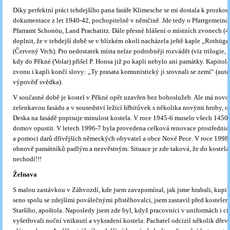
Díky perfektní práci tehdejšího pana faráře Klimesche se mi dostala k prozko
dokumentace z let 1940-42, pochopitelně v němčině. Jde tedy o Pfarrgemeind
Pfarramt Schonöu, Land Prachatitz. Dále přesné hlášení o místních zvonech (4
doplnit, že v tehdejší době se v blízkém okolí nacházela ještě kaple „Rothüge
(Červený Vrch). Pro nedostatek místa nelze podrobněji rozvádět (viz trilogie, dí
kdy do Pěkné (Volar) přišel P. Honsa již po kapli nebylo ani památky. Kapitola
zvonu i kapli končí slovy: „Ty prasata komunistický ji srovnali se zemí“ (aut
výpověď svědka).
V současné době je kostel v Pěkné opět uzavřen bez bohoslužeb. Ale má novou
zelenkavou fasádu a v sousedství ležící hřbitůvek s několika novými hroby, o
Deska na fasádě popisuje minulost kostela. V roce 1945-6 muselo všech 1450 
domov opustit. V letech 1996-7 byla provedena celková renovace prostřednic
a pomoci darů dřívějších německých obyvatel a obce Nové Pece. V roce 1998 
obnově památníků padlým a nezvěstným. Situace je zde taková, že do kostela 
nechodí!!!
Želnava
S malou zastávkou v Záhvozdí, kde jsem zavzpomínal, jak jsme hrabali, kupili
seno spolu se zdejšími poválečnými přistěhovalci, jsem zastavil před kostelem
Staršího, apoštola. Naposledy jsem zde byl, když pracovníci v uniformách i ci
vyšetřovali noční vniknutí a vykradení kostela. Pachatel odcizil několik dřev