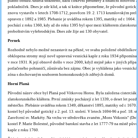
plátno obrazu Anděla strážného, další církevní předměty a finanční hotovost 
pokladniček. Dnes je zde klid, a tak si krátce připomeňme, že původní gotický
znovu vystavěn v letech 1708-1712, posvěcen 19. 2. 1713 krumlovským prelá
opraven r. 1892 a 1985. Plebanie je uváděna rokem 1395, matriky od r. 1664.
pochází z roku 1360, kdy až do roku 1395 byl spor mezi klášterem zlatokoru
proboštstvím vyšebrodským. Dnes zde žije asi 130 obyvatel.
Pernek
Rozhodně nebylo možné nezastavit na pěkné, ve svahu položené obdélníkové
obklopena stromy stojí nově upravená vesnická kaple z roku 1934 připomínaj
v roce 1931. K její obnově došlo v roce 2000, když stejně jako v jiných příp
potlačeného pohraničí, zůstávala bez zájmu. Obec je vyhlášena jako vesnick
zóna s dochovaným souborem hornorakouských zděných domů.
Horní Planá
Původní název obce byl Planá pod Vítkovou Horou. Byla založena cisterciáky
zlatokorunského kláštera. První zmínky pocházejí z let 1339, o deset let pozd
městečko. Plebánie uváděna rokem 1349, děkanství 1895, matriky od r. 1670
kostel byl původně gotický z 2. pol. 13. století. V letech 1694-96 a poč. 18. sto
Zasvěcení sv. Markéty. Na vrchu ve středověku zvaném „Mons Vitkonis“ (Dob
kostel P. Marie Bolestné, původně barokní stavba z let 1777-79 na místě pův
kaple z roku 1760.