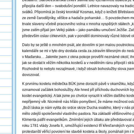
Desatero. Starokřesťanská církev slavila tuto významnou událost již ve 
připojila další den – svatodušní pondělí. Letnice navazovaly na trad
svátků. Připomíná je český kronikář Kosmas, když o knížeti Břetislavov
ze země čarodějníky, věštce a hadače pohanské… S povzdechem mů
trvale slaveny včetně pracovního volna v mnoha vyspělých státech „
jsme zatím přijali jen Velký pátek ‒ jako památku umučení Ježíše. Z
především oslav církevních, pak v pondělí dominovaly různé lidové o
Dalo by se ještě o mnohém psát, ale dovolím si jen malou poutnick
kalendáře se mi v tyto dny dostala cesta za zdravím tělesným do ned
v Maďarsku… Jakmile jsem z okna pokoje prověřil neznámé okolí, ihn
jak se dostat k věžím několika kostelů a v nedělním ránu připojit i st
Rozhodně to nebylo nezajímavé, i když obsah bohoslužby slova jse
dovozovat.
K prvnímu kostelu městečka BÜK jsme dorazili pávě v okamžiku, kdy
oznamoval začátek bohoslužby. Ale hned při příchodu duchovních byl
kostel evangelický. A tak jsme po chvilce vyrazili k věžím dalšího kost
nepříjemný vítr. Nicméně nás hřálo pomyšlení, že máme možnost oslav
„Boží láska je nám vylita do srdce skrze Ducha svatého, který v nás
mělo zdejší společenství vlastního pastora. Na základě většinového pr
Klimenta patřil evangelíkům. Zmírnění jejich útlaku ale představoval a
roku 1781 vlády Josefa II., umožňující existenci tří křesťanských vyzn
protestanští věřící povolení ke stavbě kostela a školy, pomáhali jim i mís