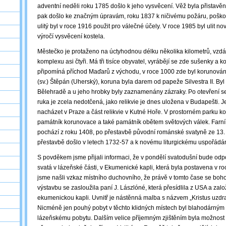
adventní neděli roku 1785 došlo k jeho vysvěcení. Věž byla přistav
pak došlo ke značným úpravám, roku 1837 k ničivému požáru, poškoz
ulitý byl v roce 1916 použit pro válečné účely. V roce 1985 byl ulit nov
výročí vysvěcení kostela.
Městečko je protaženo na úctyhodnou délku několika kilometrů, vzd
komplexu asi čtyři. Má tři tisíce obyvatel, vyrábějí se zde sušenky a k
připomíná příchod Maďarů z východu, v roce 1000 zde byl korunován 
(sv.) Štěpán (Uherský), koruna byla darem od papeže Silvestra II. By
Bělehradě a u jeho hrobky byly zaznamenány zázraky. Po otevření se z
ruka je zcela nedotčená, jako relikvie je dnes uložena v Budapešti.
nacházet v Praze a část relikvie v Kutné Hoře. V prostorném parku k
památník korunovace a také památník obětem světových válek. Farní 
pochází z roku 1408, po přestavbě původní románské svatyně ze 13. st
přestavbě došlo v letech 1732-57 a k novému liturgickému uspořádán
S povděkem jsme přijali informaci, že v pondělí svatodušní bude o
svatá v lázeňské části, v Ekumenické kapli, která byla postavena v r
jsme našli vzkaz místního duchovního, že právě v tomto čase se boh
výstavbu se zasloužila paní J. Lászlóné, která přesídlila z USA a zal
ekumenickou kapli. Uvnitř je nástěnná malba s názvem „Kristus uzd
Nicméně jen pouhý pobyt v těchto klidných místech byl blahodárný
lázeňskému pobytu. Dalším velice příjemným zjištěním byla možnost 