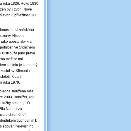
ěna roku 1826. Roku 1830
en byl i zvon. Nově
ý zvon u příležitosti 200.
álenost od lázeňského
onzervy. Historie
jako apoštolský král
l pohřben ve Stoličném
jistilo, že jeho pravá
 Jeho meč se má
olem kostela je kamenný
kostel sv. Klimenta
oletí. K další
í roku 1979.
dpoledne sloužena mše
oce 2003. Bohužel, zde
oslužby nekonají. O
ožila Nadaci za
ravuje chromého“.
m doplňkem duchovním k
sledování televizního