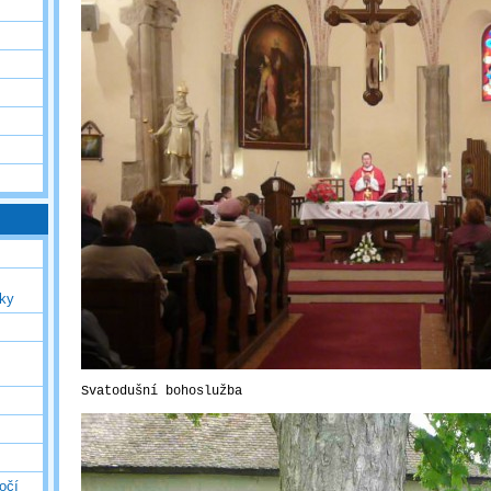
uky
Svatodušní bohoslužba
očí