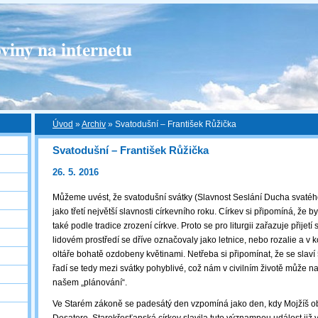
viny na internetu
Úvod
»
Archiv
»
Svatodušní – František Růžička
Svatodušní – František Růžička
26. 5. 2016
Můžeme uvést, že svatodušní svátky (Slavnost Seslání Ducha svat
jako třetí největší slavnosti církevního roku. Církev si připomíná, že b
také podle tradice zrození církve. Proto se pro liturgii zařazuje přijetí
lidovém prostředí se dříve označovaly jako letnice, nebo rozalie a v 
oltáře bohatě ozdobeny květinami. Netřeba si připomínat, že se slaví
řadí se tedy mezi svátky pohyblivé, což nám v civilním životě může n
našem „plánování“.
Ve Starém zákoně se padesátý den vzpomíná jako den, kdy Mojžíš ob