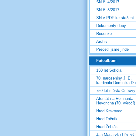
SN č. 4/2017
SN č. 3/2017
SN v PDF ke stažení
Dokumenty doby
Recenze
Archiv
Přečetli jsme jinde
Fotoalbum
150 let Sokola
70. narozeniny J. E.
kardinála Dominika D
750 let města Ostravy
Atentát na Reinharda
Heydricha (70. výročí)
Hrad Krakovec
Hrad Točník
Hrad Žebrák
Jan Masaryk (125. výr