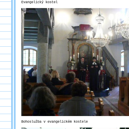
Evangelický kostel
Bohoslužba v evangelickém kostele