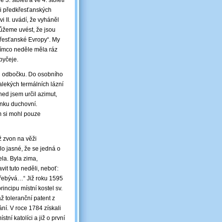
3. století a ve 4. století
ici předkřesťanských
i II. uvádí, že vyháněl
žeme uvést, že jsou
křesťanské Evropy“. My
atímco neděle měla ráz
byčeje.
ou odbočku. Do osobního
alekých termálních lázní
ed jsem určil azimut,
ránku duchovní.
m si mohl pouze
ž zvon na věži
o jasné, že se jedná o
ela. Byla zima,
it tuto neděli, neboť:
 přebývá…“ Již roku 1595
incipu místní kostel sv.
ž toleranční patent z
ání. V roce 1784 získali
tní katolíci a již o první