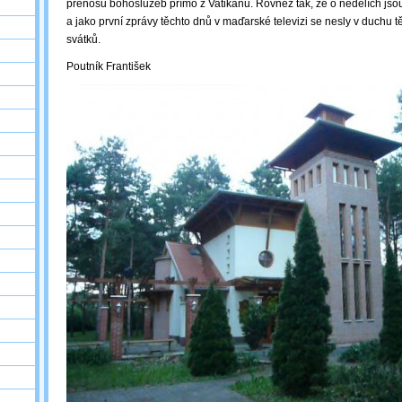
přenosu bohoslužeb přímo z Vatikánu. Rovněž tak, že o nedělích js
a jako první zprávy těchto dnů v maďarské televizi se nesly v duchu
svátků.
Poutník František