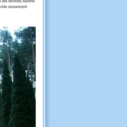
ou zde obchody zavřené
 těchto významných