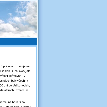
ého) právem označujeme
yl seslán Duch svatý, ale
 svátosti biřmování. V
kostelech byly všechny
 50 dní po Velikonocích,
adělat trochu zmatku v
držel na hoře Sinaj