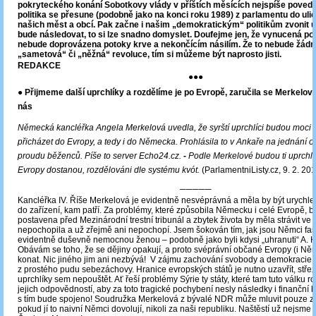
pokryteckého konání Sobotkovy vlády v příštích měsících nejspíše povede
politika se přesune (podobně jako na konci roku 1989) z parlamentu do uli
našich měst a obcí. Pak začne i našim „demokratickým“ politikům zvonit 
bude následovat, to si lze snadno domyslet. Doufejme jen, že vynucená po
nebude doprovázena potoky krve a nekončícím násilím. Že to nebude žád
„sametová“ či „něžná“ revoluce, tím si můžeme být naprosto jisti.
REDAKCE
●●●
● Přijmeme další uprchlíky a rozdělíme je po Evropě, zaručila se Merkelová
nás
Německá kancléřka Angela Merkelová uvedla, že syrští uprchlíci budou moci 
přicházet do Evropy, a tedy i do Německa. Prohlásila to v Ankaře na jednání o
proudu běženců. Píše to server Echo24.cz.
-
Podle Merkelové budou ti uprchlíci
Evropy dostanou, rozdělováni dle systému kvót.
(ParlamentniListy.cz, 9. 2. 20
─────
Kancléřka IV. Říše Merkelová je evidentně nesvéprávná a měla by být urychl
do zařízení, kam patří. Za problémy, které způsobila Německu i celé Evropě, b
postavena před Mezinárodní trestní tribunál a zbytek života by měla strávit ve 
nepochopila a už zřejmě ani nepochopí. Jsem šokován tím, jak jsou Němci fas
evidentně duševně nemocnou ženou – podobně jako byli kdysi „uhranuti“ A. H
Obávám se toho, že se dějiny opakují, a proto svéprávní občané Evropy (i Ně
konat. Nic jiného jim ani nezbývá! V zájmu zachování svobody a demokracie 
z prostého pudu sebezáchovy. Hranice evropských států je nutno uzavřít, střež
uprchlíky sem nepouštět. Ať řeší problémy Sýrie ty státy, které tam tuto válku r
jejich odpovědností, aby za toto tragické pochybení nesly následky i finanční 
s tím bude spojeno! Soudružka Merkelová z bývalé NDR může mluvit pouze 
pokud jí to naivní Němci dovolují, nikoli za naši republiku. Naštěstí už nejsme 