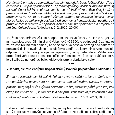
Nenávistné e-maily za „uprchlické“ studijní materiály bude řešit policie. Úřad
komisaře OSN pro uprchlíky totiž už předal výhrůžky likvidací kriminalistům. T
na společnost META po představení kampaně Hello Czech Republic, která m
pomoc vcítit se do role uprchlíků. ‒
Projekt o migraci pro školáky do Česka při
organizace META. Ta na kampaň získala podporu ministerstva školství, minis
ale po kritice od některých poslanců při sněmovních interpelacích uvedla, že j
přípravě těchto materiálů nepodílel, nemá s nimi nic společného a projektu nep
ani finanční podporu.
(Lidovky.cz, 9. 2. 2016, 20:00)
─────
To, že tato společnost získala podporu ministerstva školství na tento projekt, 
ministerstvo, přesněji ministryně Valachová (ČSSD), je zodpovědné za tuto o
záležitost. Nic na tom nemění, že se od toho Valachová později pod tlakem ně
poslanců distancovala. Je to neskutečný skandál, za který ministryně musí nést
odpovědnost. Její rezignace je tím nejmenším, co by měla udělat. Vzhledem 
pobouření veřejnosti ponese nejspíše i jiné následky. Těch skandálů kolem S
je už tolik, že nejlepší by bylo, kdyby odstoupila vláda jako celek.
●●●
● Já fakt, ale fakt chcípnu, napsal známý novinář po poznámce Michala H
Jihomoravský hejtman Michal Hašek mohl mít na svědomí život známého novi
Hospodářských novin Petra Kamberského. Ten totiž svému twitteru prozradil, 
potkala smrt, když si četl výklad hejtmana Haška, kterak je právě jeho kraj kol
evropské civilizace.
-
„Já fakt ale fakt chcípnu. Jižní Morava je kolébkou evro
civilizace,“ sdělil svému twitteru.
(ParlamentniListy.cz, 10. 2. 2016, 10:08)
─────
Babišovu tiskovému impériu hrozilo, že přijde o jednoho ze svých nejkvalitněj
který publikuje v Lidových novinách již řadu let. Nepatří sice k těm, kteří toto 