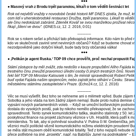
●●●
●
Masový vrah z Brodu trpěl paranoiou, lékaři o tom věděli šestnáct let
Rok od největší vraždy v novodobé české historii MF DNES zjistila, že muž, kter
osm lidí v uherskobrodské restauraci Družba, trpěl paranoiou. Lékaři to věděli 
ale činu nedokázali zabránit. Zdeněk Kovář se svou manželkou prožíval něco,
říkají „šílení ve dvou".
(iDNES.cz, 12. 2. 2016, 0:01)
─────
Rok se s rokem sešel a přichází tato překvapivá informace. Kdo nám to před r
kdo ve skutečnosti zavinil smrt nevinných občanů? Když se budeme chovat vši
nezodpovědně jako dotyční lékaři, bude tady brzy občanská válka!
●●●
● ‚Pelikán je agent Ruska.‘ TOP 09 chce prověřit, proč nechal propustit Fa
Státní zástupce by měl zvážit, zda nedošlo v kauze propuštění Alího Fajáda k
trestného činu zneužití pravomoci úřední osoby či jiných trestných činů. Novin
řekl šéf TOP 09 Miroslav Kalousek s tím, že ministr spravedlnosti Robert Peli
buď vydat Fajáda našim spojencům, nebo zajistit jeho stíhání v Česku. Stran
městskému státnímu zastupitelství v Praze.
(Echo24.cz, 12. 2. 2016)
─────
Věc se musí vyšetřit. Bez toho se nehneme ani o milimetr vpřed. Bude zájem to
Sobotka a jeho vláda na tom žádný zájem nemají. Bude proto nutná demise ce
vypsání nových parlamentních voleb. ‒ Když se umožní bolševickým podsvinč
dostala do vysokých postů, pak by nikoho nemělo překvapovat, že se zachovají
spravedlnosti. Tento synek komunistického tatíka, skalního stalinisty z 50. let 20
poskytnout finance na projekt záchrany věznice v Uh. Hradišti, která patří k ma
ministerstva. To tak, aby si pohněval soudruha V. Putina či M. Grebeníčka, jeho
věznici mučil politické vězně komunistického režimu elektrickým proudem! B
se měla stát muzeem obětí komunistické totality. Teď z toho nejspíš nebude ni
přece potřebné na jiné „projekty“, např. na Babišův „tunel na podnikatele“ – E