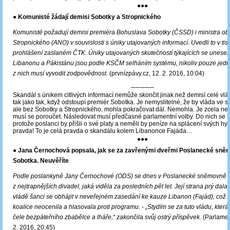
●●●
● Komunisté žádají demisi Sobotky a Stropnického
Komunisté požadují demisi premiéra Bohuslava Sobotky (ČSSD) i ministra ob
Stropnického (ANO) v souvislosti s úniky utajovaných informací. Uvedli to v ti
prohlášení zaslaném ČTK. Úniky utajovaných skutečností týkajících se unese
Libanonu a Pákistánu jsou podle KSČM selháním systému, nikoliv pouze jedno
z nich musí vyvodit zodpovědnost.
(prvnízpávy.cz, 12. 2. 2016, 10:04)
─────
Skandál s únikem citlivých informací nemůže skončit jinak než demisí celé vlád
tak jako tak, když odstoupí premiér Sobotka. Je nemyslitelné, že by vláda ve s
ale bez Sobotky a Stropnického, mohla pokračovat dál. Nemohla. Je zcela n
musí se poroučet. Následovat musí předčasné parlamentní volby. Do nich se 
protože poslanci by přišli o své platy a neměli by peníze na splácení svých hyp
pravda! To je celá pravda o skandálu kolem Libanonce Fajáda…
●●●
● Jana Černochová popsala, jak se za zavřenými dveřmi Poslanecké sně
Sobotka. Neuvěříte
Podle poslankyně Jany Černochové (ODS) se dnes v Poslanecké sněmovně 
z nejtrapnějších divadel, jaká viděla za posledních pět let. Její strana prý dala
vládě šanci se obhájit v neveřejném zasedání ke kauze Libanon (Fajád), což a
koalice neocenila a hlasovala proti programu.
-
„Stydím se za tuto vládu, kter
čele bezpáteřního zbabělce a lháře,“ zakončila svůj ostrý příspěvek.
(Parlament
2. 2016, 20:45)