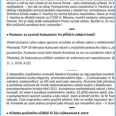
vězení a měl by tam zůstat až do konce života – jako odstrašující příklad, že to
nepřijatelné. ‒ Jen tak na okraj: Fyziognomie pana (soudruha) O. Havlína je 
obličeji někdejšího komunistického tajemníka z období tzv. normalizace Josef
Zmíněná 92letá matka O. Havlína by mohla být jeho manželkou. Navíc je zná
J. Havlína je dřívější ministr za ČSSD K. Březina, rovněž nedávno odsouzený 
činnost. Ten je stále ještě zastupitelem Prahy za tuto stranu. Myslím si, že na j
těch průšvihů poněkud dost, nemyslíte?
●●●
● Poslanec se vysmál Kalouskovi: Po příštích volbách končí
Vládní poslanci i přes odpor opozice schválila ve středu zákon o elektronické 
Předseda TOP 09 Miroslav Kalousek mluvil o znásilnění jednacího řádu a „za
poslancům. Poslanec hnutí ANO Martin Komárek se mu na sociálních sítích do
Předvídá, že Kalousek po příštích volbách do sněmovny ani neproklouzne.
(E
11. 2. 2016, 8:22)
─────
Z někdejšího úspěšného novináře Martina Komárka se stal patolízal morálně 
problematické osoby oligarchy promoskevského stylu ‒ „Čechoslováka“ A. Ba
ostudná „metamorfóza“ se šíří naší zemí jako rakovina. Rozumní lidé přicháze
a pomáhají udržovat při životě nedemokratickou vládní koalici s Babišovým
pseudoprotestním hnutím ANO 2011. Komárkova nepředstíraná radost z toho,
neuspěl, ho vede k poněkud unáhlenému závěru. Až příští měsíce ukáží, kdo 
v parlamentních lavicích usedne a kdo nikoli. Jsem si téměř jist tím, že M. Ko
nebude. Češi znají jedno velmi poučné přísloví: Kdo se směje naposled, ten se
M. Komárek se zase jednou projevil jako hloupý syn moudrého otce – V. Komá
●●●
● Učitelku pražského učiliště tři žáci ušikanovali k smrti