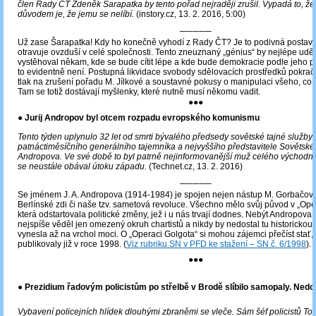
člen Rady ČT Zdeněk Šarapatka by tento pořad nejraději zrušil. Vypadá to, že
důvodem je, že jemu se nelíbí.
(instory.cz, 13. 2. 2016, 5:00)
─────
Už zase Šarapatka! Kdy ho konečně vyhodí z Rady ČT? Je to podivná postava,
otravuje ovzduší v celé společnosti. Tento zneuznaný „génius“ by nejlépe uděl
vystěhoval někam, kde se bude cítit lépe a kde bude demokracie podle jeho p
to evidentně není. Postupná likvidace svobody sdělovacích prostředků pokraču
tlak na zrušení pořadu M. Jílkové a soustavné pokusy o manipulaci všeho, co se
Tam se totiž dostávají myšlenky, které nutně musí někomu vadit.
●●●
● Jurij Andropov byl otcem rozpadu evropského komunismu
Tento týden uplynulo 32 let od smrti bývalého předsedy sovětské tajné služby
patnáctiměsíčního generálního tajemníka a nejvyššího představitele Sovětské
Andropova. Ve své době to byl patrně nejinformovanější muž celého východníh
se neustále obával útoku západu.
(Technet.cz, 13. 2. 2016)
─────
Se jménem J. A. Andropova (1914-1984) je spojen nejen nástup M. Gorbačova,
Berlínské zdi či naše tzv. sametová revoluce. Všechno mělo svůj původ v „Ope
která odstartovala politické změny, jež i u nás trvají dodnes. Nebýt Andropova,
nejspíše věděl jen omezený okruh chartistů a nikdy by nedostal tu historickou 
vynesla až na vrchol moci. O „Operaci Golgota“ si mohou zájemci přečíst stať,
publikovaly již v roce 1998. (
Viz rubriku SN v PFD ke stažení – SN č. 6/1998
).
●●●
●
Prezidium řadovým policistům po střelbě v Brodě slíbilo samopaly. Nedo
Vybavení policejních hlídek dlouhými zbraněmi se vleče. Sám šéf policistů T