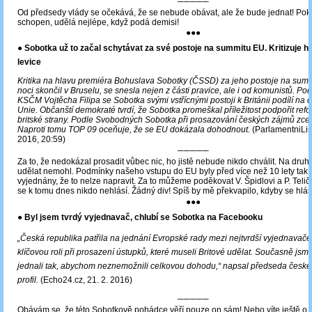
─────
Od předsedy vlády se očekává, že se nebude obávat, ale že bude jednat! Pok
schopen, udělá nejlépe, když podá demisi!
●●●
● Sobotka už to začal schytávat za své postoje na summitu EU. Kritizuje ho
levice
Kritika na hlavu premiéra Bohuslava Sobotky (ČSSD) za jeho postoje na summ
noci skončil v Bruselu, se snesla nejen z části pravice, ale i od komunistů. Po
KSČM Vojtěcha Filipa se Sobotka svými vstřícnými postoji k Británii podílí na 
Unie. Občanští demokraté tvrdí, že Sobotka promeškal příležitost podpořit ref
britské strany. Podle Svobodných Sobotka při prosazování českých zájmů zcel
Naproti tomu TOP 09 oceňuje, že se EU dokázala dohodnout.
(ParlamentniList
2016, 20:59)
─────
Za to, že nedokázal prosadit vůbec nic, ho jistě nebude nikdo chválit. Na druhé
udělat nemohl. Podmínky našeho vstupu do EU byly před více než 10 lety tak
vyjednány, že to nelze napravit. Za to můžeme poděkovat V. Špidlovi a P. Telič
se k tomu dnes nikdo nehlásí. Žádný div! Spíš by mě překvapilo, kdyby se hlá
●●●
● Byl jsem tvrdý vyjednavač, chlubí se Sobotka na Facebooku
„Česká republika patřila na jednání Evropské rady mezi nejtvrdší vyjednavače
klíčovou roli při prosazení ústupků, které museli Britové udělat. Současně js
jednali tak, abychom neznemožnili celkovou dohodu,“ napsal předseda české 
profil.
(Echo24.cz, 21. 2. 2016)
─────
Obávám se, že této Sobotkově pohádce věří pouze on sám! Nebo víte ještě o