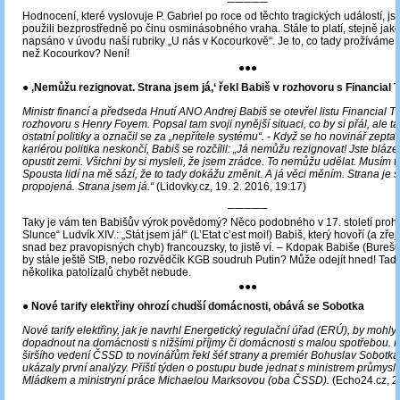
─────
Hodnocení, které vyslovuje P. Gabriel po roce od těchto tragických událostí, j
použili bezprostředně po činu osminásobného vraha. Stále to platí, stejně jako 
napsáno v úvodu naší rubriky „U nás v Kocourkově“. Je to, co tady prožíváme,
než Kocourkov? Není!
●●●
● ‚Nemůžu rezignovat. Strana jsem já,‘ řekl Babiš v rozhovoru s Financial 
Ministr financí a předseda Hnutí ANO Andrej Babiš se otevřel listu Financial T
rozhovoru s Henry Foyem. Popsal tam svoji nynější situaci, co by si přál, ale ta
ostatní politiky a označil se za „nepřítele systému“. - Když se ho novinář zeptal
kariérou politika neskončí, Babiš se rozčílil: „Já nemůžu rezignovat! Jste blá
opustit zemi. Všichni by si mysleli, že jsem zrádce. To nemůžu udělat. Musím to
Spousta lidí na mě sází, že to tady dokážu změnit. A já věci měním. Strana je
propojená. Strana jsem já.“
(Lidovky.cz, 19. 2. 2016, 19:17)
─────
Taky je vám ten Babišův výrok povědomý? Něco podobného v 17. století prohlá
Slunce“ Ludvík XIV.: „Stát jsem já!“ (L’Etat c’est moi!) Babiš, který hovoří (a zře
snad bez pravopisných chyb) francouzsky, to jistě ví. ‒ Kdopak Babiše (Bureš
by stále ještě StB, nebo rozvědčík KGB soudruh Putin? Může odejít hned! Ta
několika patolízalů chybět nebude.
●●●
● Nové tarify elektřiny ohrozí chudší domácnosti, obává se Sobotka
Nové tarify elektřiny, jak je navrhl Energetický regulační úřad (ERÚ), by mohly
dopadnout na domácnosti s nižšími příjmy či domácnosti s malou spotřebou. 
širšího vedení ČSSD to novinářům řekl šéf strany a premiér Bohuslav Sobotka.
ukázaly první analýzy. Příští týden o postupu bude jednat s ministrem průmys
Mládkem a ministryní práce Michaelou Marksovou (oba ČSSD).
(Echo24.cz, 20