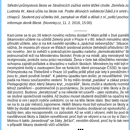
Střední průmyslová škola ve Strašnicích zažívá velmi těžké chvíle. Zemřela zd
Ludmila W., která učila na škole rok. Podle děsivých svědectví žáků ji k smrti ut
chlapců. Studenti prý učitelku bili, zamykali ve třídě a dělali z ní „svítící pocho
informuje deník Blesk.
(Novinky.cz, 11. 2. 2016, 15:00)
─────
Kam jsme se to po 26 letech nového režimu dostali?! Mám ještě v živé paměti
šikanování učitele na učilišti Zelený pruh v Praze 4 v 80. letech minulého stole
přinutili učitele, aby si na krk navlékl oprátku a „spáchal sebevraždu“. Situace 
vážná, že musela při výuce ve třídách asistovat policie (tehdejší příslušníci SN
nic nového. Jen to svědčí o pokračujícím úpadku našeho „demokratického“ ško
jednoznačně leží na Ministerstvu školství. Proto je na místě, aby ministryně V
rezignovala, protože svou práci nezvládá. Žena v čele tak důležitého ministers
schopna zajistit pořádek a disciplínu v našich školách. Ministrem by měl být 
nesmyslné kvóty o zastoupení žen ve funkcích, které prosazuje ČSSD, to opra
Průmyslovka na Třebešíně v Praze 10 patřila ještě před pár lety k prestižním 
jsou to „staré pověsti české“. K jakému úpadku tam došlo, je neuvěřitelné. V
padá na hlavu současného vedení. To by mělo dostat „padáka“ a zákaz práce v
Pedagogický sbor, který šikanu kryl, „rozprášit“, školu zrušit a studenty rozmísti
téhož zaměření – podmínečně (s poznámkou, že pocházejí z této školy a že je 
dát pozor). Budovu „deratizovat“ a na několik let uzavřít – jako výstrahu, že n
ve slušné společnosti nedělá. Až budou muset studenti dojíždět na opačný ko
možná si oni i jejich rodiče uvědomí, co se na této škole stalo. Bez takto razan
se na to za pár měsíců zapomene. Aktéři šikany musí být vyloučeni ze školy a t
Měli by dostat nepodmíněný trest. Ve vězení budou dostávat od spoluvězňů „
každý den, aby nezapomněli, co způsobili. Až se vrátí z vězení, měli by pod d
navštěvovat školy a žákům vysvětlovat, proč byli ve vězení a na co by si žáci m
Mohou-li takto „besedovat“ se žáky „feťáci", nevidím důvod, proč by to tak ne
v případě šikany studentů vůči učitelům.
●●●