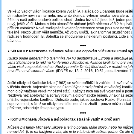
─────
Velké „divadlo“ vládní koalice kolem vydání A. Fajáda do Libanonu bude ješt
plnit stránky novin a internetu, než tento skandál vytěsní nějaká nová aféra. Tak
26 let v naší polistopadové politice chodí. Jedna lež stíhá jinou lež, jeden pod
nový, ještě větší. Mohou v této atmosféře občané ještě něčemu věřit? Mají vůbe
příštích volbách? Nově zveřejněné volební preference stran jsou sice hezké, a
falešné. Nikdo už jim věřit nemůže. Až volby ukáží, jak na tom ve skutečnosti 
rádi, že v hodnocení B. Sobotka se shodujeme s některými poslanci. Lidé si to
dávno…
●●●
●
Šéf NATO: Nechceme světovou válku, ale odpověď vůči Rusku musí být 
Rusko podle generálního tajemníka NATO destabilizuje Evropu a ohrožuje jej
Jens Stoltenberg to řekl na konferenci v Mnichově. Aliance kvůli tomu prý výra
válku však rozpoutat nechce. Ruský premiér Dmitrij Medveděv v reakci na jeh
hovořil o nové studené válce.
(iDNES.cz, 13. 2. 2016, 10:51, aktualizováno 11
─────
Ještě nikdy od Karibské krize (1962) se svět nepřiblížil k začátku III. světové vá
v těchto dnech. Vojenské akce na území Sýrie hrozí přerůst ve válečný konflikt
mohlo být vtaženo velké množství států. Každý z nich má své vojenské a politi
Nezbývá než apelovat na zdravý rozum a diplomatické řešení. Jinak nás sež
příštího vojenského konfliktu. Důležité bude, jak se zachová Rusko. Po ztrátě 
supervelmoci, s čímž se nikdy nesmířilo, nemá co ztratit – pouze může získat. 
přežene, odstartuje tím apokalypsu…
●●●
● Komu Michaela Jílková a její pořad tak strašně vadí? A proč asi?
Můžete být fandy Michaely Jílkové a jejího pořadu Máte slovo, nebo ho můžet
nenávidět. To je na každém z vás, ale je to v tuto chvíli celkem jedno. Co ale n