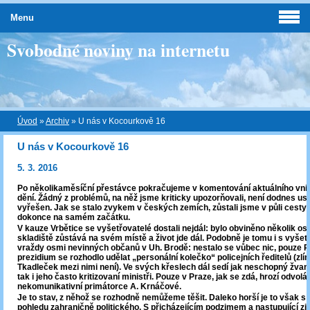
Menu
Svobodné noviny na internetu
Úvod
»
Archiv
»
U nás v Kocourkově 16
U nás v Kocourkově 16
5. 3. 2016
Po několikaměsíční přestávce pokračujeme v komentování aktuálního vnit
dění. Žádný z problémů, na něž jsme kriticky upozorňovali, není dodnes us
vyřešen. Jak se stalo zvykem v českých zemích, zůstali jsme v půli cesty
dokonce na samém začátku.
V kauze Vrbětice se vyšetřovatelé dostali nejdál: bylo obviněno několik os
skladiště zůstává na svém místě a život jde dál. Podobně je tomu i s vyše
vraždy osmi nevinných občanů v Uh. Brodě: nestalo se vůbec nic, pouze Po
prezidium se rozhodlo udělat „personální kolečko“ policejních ředitelů (zlín
Tkadleček mezi nimi není). Ve svých křeslech dál sedí jak neschopný žvani
tak i jeho často kritizovaní ministři. Pouze v Praze, jak se zdá, hrozí odvolá
nekomunikativní primátorce A. Krnáčové.
Je to stav, z něhož se rozhodně nemůžeme těšit. Daleko horší je to však s 
pohledu zahraničně politického. S přicházejícím podzimem a nastupující z