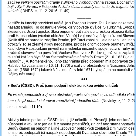
začít ve velkém posílat migranty z Blízkého východu dál na západ. Dochází mu 
boji v Sýrii. Evropa v listopadu Ankaře slíbila miliardy eur za to, že migrační k
zmírnit.
(iDNES.cz, 11. 2. 2016, 11:49)
─────
Jestliže to turecký prezident udělá, je s Evropou konec. To už nikdo nezastaví
nasadit armádu. To odstartuje vývoj, který povede k válce. S Turky má Evropa 
zkušenosti. Jsou tragické. Stačí připomenout staletou tureckou okupaci Balkánu
proti Habsburkům (včetně obležení Vídně) i vojenské vpády na území Slovens
(Kolik dětí se narodilo zdejším ženám, jež Turci znásilnili, ale nezabili ani neo
otroctví? To se zřejmě nikdy nedozvíme, protože o tom dobové prameny mlčí.) 
katolickým Habsburkům přivedl na myšlenku možného spojenectví s Turky ne
z vůdců stavovského povstání, Václava Budovce z Budova, jenž za to zaplatil 
mu sťal kat Jan Mydlář na Staroměstském náměstí v Praze (21. 6. 1621), ale i 
národů“ J. A. Komenského. Toho zachránila před dopadením a popravou ze st
Habsburků včasná smrt (16. 11. 1670) a exil v protestantském Nizozemí. Jeho 
Drabík (1588-1671) takové štěstí neměl: v létě 1671 byl upálen na náměstí v B
Dějiny nás varují…
●●●
● Seďa (ČSSD): Proč jsem podpořil elektronickou evidenci tržeb
Po všech peripetiích a zjevné obstrukci pravicové opozice, se odhodlala vládní
tomu, že již nebude tolerovat zneužívání jednacího řádu.
(Novinky.cz, 11. 2. 20
aktualizováno 11:10)
─────
Aktivity tohoto poslance ČSSD sleduji již několik let. Přesněji: jeho neslané 
působení v PS. Je to jen další z mnoha prosťáčků, z nichž tato strana vystavěla
Seďův článek mi připomíná jiné „zpovědi“ politických zoufalců z minulých deseti
tom, proč podepsali (či naopak nepodepsali) Dva tisíce slov nebo Chartu 77. 