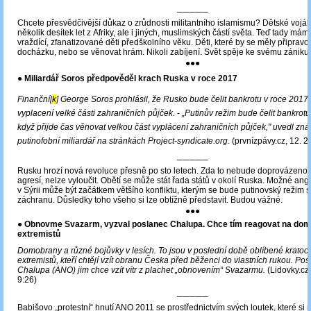
─────
Chcete přesvědčivější důkaz o zrůdnosti militantního islamismu? Dětské voják
několik desítek let z Afriky, ale i jiných, muslimských částí světa. Teď tady m
vraždící, zfanatizované děti předškolního věku. Děti, které by se měly připravo
docházku, nebo se věnovat hrám. Nikoli zabíjení. Svět spěje ke svému zániku.
●●●
● Miliardář Soros předpověděl krach Ruska v roce 2017
Finanční[
k
] George Soros prohlásil, že Rusko bude čelit bankrotu v roce 2017
vyplacení velké části zahraničních půjček.
-
„Putinův režim bude čelit bankrotu
když přijde čas věnovat velkou část vyplácení zahraničních půjček,"
uvedl zná
putinofobní miliardář na stránkách Project-syndicate.org.
(prvnízpávy.cz, 12. 2
─────
Rusku hrozí nová revoluce přesně po sto letech. Zda to nebude doprovázeno
agresí, nelze vyloučit. Obětí se může stát řada států v okolí Ruska. Možné an
v Sýrii může být začátkem většího konfliktu, kterým se bude putinovský režim s
záchranu. Důsledky toho všeho si lze obtížně představit. Budou vážné.
●●●
●
Obnovme Svazarm, vyzval poslanec Chalupa. Chce tím reagovat na do
extremistů
Domobrany a různé bojůvky v lesích. To jsou v poslední době oblíbené kratoch
extremistů, kteří chtějí vzít obranu Česka před běženci do vlastních rukou. P
Chalupa (ANO) jim chce vzít vítr z plachet „obnovením“ Svazarmu.
(Lidovky.cz,
9:26)
─────
Babišovo „protestní“ hnutí ANO 2011 se prostřednictvím svých loutek, které si 