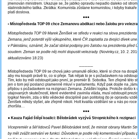
jmenován ministrem. Ukazuje se, že jablko opravdu nepadlo daleko od strom
stalinistického tatíka. Zkrátka: Komunista zůstane komunistou, i kdyby trakaře 
platí doslova.
●●●
• Místopředseda TOP 09 chce Zemanovu abdikaci nebo žalobu pro velezra
Místopředseda TOP 09 Marek Ženíšek ve středu v reakci na slova prezidenta 
Zemana, jenž potvrdil výši výkupného, které ČR zaplatila za dvojici dívek un
v Pákistánu, oznámil, že začal sbírat podpisy pro žalobu na prezidenta před 
soudem. Zeman se podle něj mohl dopustit velezrady.
(Novinky.cz, 10. 2. 2016
aktualizováno 18:23)
─────
Místopředseda TOP 09 se chová jako umanuté děcko, které si chce na dospělý
aby mu koupili právě to, co si přeje. Tak nějak to je s požadavkem na odstou
Tím, kdo by měl odstoupit jako první, je premiér B. Sobotka. Ten zřejmě této st
jen o tom její poslanci plamenně mluví v parlamentu. Když pak dojde na „lámá
přijdou s požadavkem na rezignaci Zemana. Zvláštní logika. Protože došlo k 
utajovaných skutečností, které evidentně zavinila vláda, musí odstoupit prezide
logika! Nevím, zda o této vědecké disciplíně pan politolog (to je opravdu vzděl
Ženíšek někdy slyšel, ale zřejmě nikoli. Holt kvalita vzdělání se u nás po roc
zhoršila…
●●●
● Kauza Fajád štěpí koalici: Bělobrádek vyzývá Stropnického k rezignaci
Vicepremiér a šéf lidovců Pavel Bělobrádek tvrdí, že ministr obrany Martin St
by měl zvážit setrvání ve funkci. Důvodem je podle něj komentování případu p