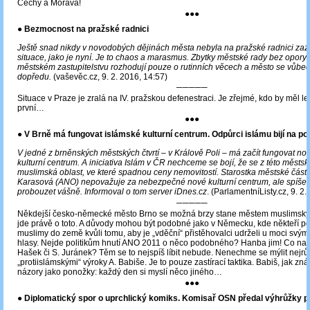
Čechy a Morava!
●●●
● Bezmocnost na pražské radnici
Ještě snad nikdy v novodobých dějinách města nebyla na pražské radnici z
situace, jako je nyní. Je to chaos a marasmus. Zbytky městské rady bez opory 
městském zastupitelstvu rozhodují pouze o rutinních věcech a město se vůb
dopředu.
(vaševěc.cz, 9. 2. 2016, 14:57)
─────
Situace v Praze je zralá na IV. pražskou defenestraci. Je zřejmé, kdo by měl le
první…
●●●
● V Brně má fungovat islámské kulturní centrum. Odpůrci islámu bijí na po
V jedné z brněnských městských čtvrtí – v Králově Poli – má začít fungovat no
kulturní centrum. A iniciativa Islám v ČR nechceme se bojí, že se z této městsk
muslimská oblast, ve které spadnou ceny nemovitostí. Starostka městské části
Karasová (ANO) nepovažuje za nebezpečné nové kulturní centrum, ale spíše 
probouzet vášně. Informoval o tom server iDnes.cz
. (ParlamentníListy.cz, 9. 2
─────
Někdejší česko-německé město Brno se možná brzy stane městem muslimsk
jde právě o toto. A důvody mohou být podobné jako v Německu, kde někteří pol
muslimy do země kvůli tomu, aby je „vděční“ přistěhovalci udrželi u moci svým
hlasy. Nejde politikům hnutí ANO 2011 o něco podobného? Hanba jim! Co na to
Hašek či S. Juránek? Těm se to nejspíš líbit nebude. Nenechme se mýlit nejrů
„protiislámskými“ výroky A. Babiše. Je to pouze zastírací taktika. Babiš, jak z
názory jako ponožky: každý den si myslí něco jiného…
●●●
●
Diplomatický spor o uprchlický komiks. Komisař OSN předal výhrůžky po