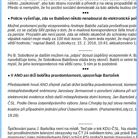
někdo „zaúkoloval“, aby tuto stranu rozvrátil a přivedl ji na okraj propadliště dě
Přesto si nemyslím, že ho poctiví sociální demokraté za tuto aktivitu budou ch
●●●
●
Policie vyšetřuje, zda se Babišovi někdo nenaboural do elektronické poš
Možné prolomení pošty vicepremiéra Andreje Babiše začala prošetřovat policie
poté, co se začaly šířit zprávy o tom, že e-mailová korespondence šéfa hnutí 
za peníze. Prozatím ale není jasné, zda se někdo skutečně do schránky nabour
vtipálek nabízí moje maily za 100 tisíc korun. To jsem teda myslel, že mají pro
větší hodnotu,“ napsal Babiš.
(Lidovky.cz, 15. 2. 2016, 10:43, aktualizováno 12
─────
Po B. Sobotkovi je dalším mužem na „odpis“ dosud úspěšný vicepremiér A. B
nasvědčuje tomu, že Sobotkova-Babišova vláda brzy skončí. Babiš si velmi fan
myslí, že jeho korespondence má větší cenu. S ním je to podobné.
●●●
● V ANO asi drží bobříka pravdomluvnosti, upozorňuje Bartošek
Představitelé hnutí ANO zřejmě začali držet bobříka pravdomluvnosti, komento
místopředsedkyně sněmovny Jaroslavy Jermanové o porušení zákona při sch
elektronické evidence tržeb další místopředseda dolní komory, Jan Bartošek z
ČSL. Podle člena ústavněprávního výboru Jana Chvojky by její slova neměla o
koalice při případném jednání před Ústavním soudem.
(ParlamentniListy.cz, 1
19:28)
─────
Špičkování pana J. Bartoška není na místě. Teď jde o krk KDU-ČSL. Na vlastní 
byl prostřednictvím televizní obrazovky na ČT 24 svědkem toho, jak právě Ba
manipulací (jako místopředseda řídící schůzi PS) protlačil termín hlasování o 