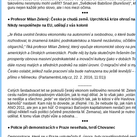
takovému nesmyslu mohl uvěřit? Snad jen „Svědkové Babišovi (Burešovi)“, kte
guru nejen každé jeho slovo, ale i nos mezi očima.
●●●
● Profesor Milan Zelený: Česko je chudá země. Uprchlická krize ohrozí naš
Nikdy nespoléhejte na EU, udělají z vás kolonii
„Je třeba uvolnit českou ekonomiku na autonomní a svobodnou, o které bud
rozhodovat, to znamená lokální, podnikatelskou a hlavně nezávislou, očištěn
oligarchů,“ říká profesor Milan Zelený, který vyučuje ekonomické obory na pre
amerických a čínských univerzitách. Podle něj by byla skutečným řešením če
prosperity obnova masivní podnikatelské a inovační kultury (jako v dobách To
dále rozvoj malých a středních podniků na státní úrovni. O migrační vlně si my
Česko oslabit, jelikož naše pracovní síla bude nahrazena tou ještě levnější – 
přímo v Německu.
(ParlamentniListy.cz, 22. 2. 2016, 11:01))
─────
Celých šestadvacet let se pokouší český ekonom světového renomé M. Zelen
cestu našim polistopadovým vládcům, jak to mají dělat. Je to však jako „volání 
se neděje a všechno „jede“ ve starých kolejích tak, jak to kdosi v éře Havlova 
kámošů“ nastavil. Kam nás to dovede, je zřejmé. I to, že nebude líp, jak nám sl
ANO 2011, ale jen a jen hůř. O inspiraci Baťovým kapitalismem nestačí jen mluv
dělají někteří naši politici (včetně prezidenta M. Zemana), ale hlavně je nutno 
udělat. K tomu však chybí vůle a odvaha…
●●●
● Policie při demonstracích v Praze neselhala, tvrdí Chovanec
Demonstrace, které se v Praze uskutečnily 6. února, byly pravděpodobně nejv