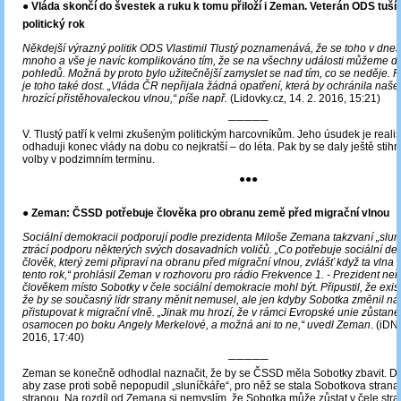
● Vláda skončí do švestek a ruku k tomu přiloží i Zeman. Veterán ODS tuší 
politický rok
Někdejší výrazný politik ODS Vlastimil Tlustý poznamenává, že se toho v dne
mnoho a vše je navíc komplikováno tím, že se na všechny události můžeme dí
pohledů. Možná by proto bylo užitečnější zamyslet se nad tím, co se neděje. 
je toho také dost. „Vláda ČR nepřijala žádná opatření, která by ochránila naš
hrozící přistěhovaleckou vlnou,“ píše např.
(Lidovky.cz, 14. 2. 2016, 15:21)
─────
V. Tlustý patří k velmi zkušeným politickým harcovníkům. Jeho úsudek je realist
odhaduji konec vlády na dobu co nejkratší – do léta. Pak by se daly ještě sti
volby v podzimním termínu.
●●●
● Zeman: ČSSD potřebuje člověka pro obranu země před migrační vlnou
Sociální demokracii podporují podle prezidenta Miloše Zemana takzvaní „sluní
ztrácí podporu některých svých dosavadních voličů. „Co potřebuje sociální de
člověk, který zemi připraví na obranu před migrační vlnou, zvlášť když ta vlna m
tento rok,“ prohlásil Zeman v rozhovoru pro rádio Frekvence 1. - Prezident neř
člověkem místo Sobotky v čele sociální demokracie mohl být. Připustil, že exis
že by se současný lídr strany měnit nemusel, ale jen kdyby Sobotka změnil náz
přistupovat k migrační vlně. „Jinak mu hrozí, že v rámci Evropské unie zůsta
osamocen po boku Angely Merkelové, a možná ani to ne,“ uvedl Zeman
. (iDN
2016, 17:40)
─────
Zeman se konečně odhodlal naznačit, že by se ČSSD měla Sobotky zbavit. Děl
aby zase proti sobě nepopudil „sluníčkáře“, pro něž se stala Sobotkova strana 
stranou. Na rozdíl od Zemana si nemyslím, že Sobotka může zůstat v čele str