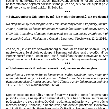
sociálních demokratů ve prospěch Babišova „nesmyslu“ je nejlepší vizitkou to
na tom tato naše nejstarší politická strana je. Zdá se, že v soutěži o plášť po 
Fierlingerovi suverénně zvítězil B. Sobotka.
●●●
● Schwarzenberg: Odstoupit by měl jak ministr Stropnický, tak prezident 
Na svoji funkci by měl rezignovat jak ministr obrany Martin Stropnický, tak pre
Zeman, prohlásil ve čtvrtek předseda zahraničního výboru Sněmovny Karel 
(TOP 09). Čestnému předsedovi topky vadí, jak se oba politici vyjadřovali k př
unesených Češek v Pákistánu a Čechů v Libanonu.
(Novinky.cz, 11. 2. 2016, 
─────
Zdá se, že „spící kníže“ Schwarzenberg se probudil ze zimního spánku. Brzy b
nepřekvapuje, že si přeje odstoupení Zemana. Asi stále ještě „nevydýchal“ po
v prezidentské volbě. Jen mi není jasné, proč žádá rezignaci havlovce M. Str
Copak mu tento politik-herec provedl? Vždyť je to takový mírumilovný člověk!
●●●
● Úplatnému soudci Havlínovi zmírnili trest, vězení se ale nevyhne
Krajský soud v Praze zmírnil ve čtvrtek trest Ondřeji Havlínovi, který podle obž
pomáhal obžalovaným z trestných činů. Odsedí si pět let a tři měsíce. Dopis so
dvaadevadesátiletá matka soudce, která žádala o zmírnění trestu na podmínk
11. 2. 2016, 10:53, aktualizováno 16:24)
─────
Nenechme se dojímat nářky nemocné matky O. Havlína. Tento úplatný soudce s
působil v justici, a na úplatcích nahrabal tolik, že si bez problému může najmo
pečovatelek pro svou matku. Obyčejní občané, zejména ženy s nízkým důcho
možnost nemají. Nenaříkají a nezneužívají sdělovacích prostředků k ovlivňová
probíhajícího soudního řízení jako matka O. Havlína. Zmíněný soudce jde po 