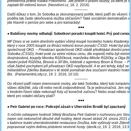
premiérova přítele Radka Pokorného. Jde přitom o právní služby, za které je st
zaplatit 80 milionů korun
. (Neovlivní.cz, 18. 2. 2016)
─────
Další důkaz o tom, že Sobotka je zkorumpovaný politik, který patří do vězení.
poděla tak často skloňovaná služba občanům? Také sociálním demokratům ve
jde hlavně o peníze pro sebe a pro kamarády!
●●●
● Babišovy noviny odhalují: Sobotkovi poradci koupili hotel. Prý pod cenou
MF Dnes si ve svém dnešním vydání všímá koupě horského hotelu Kladenka v
který v roce 2005 koupili za třináct milionů korun poradci ČSSD. Hotel byl p
společnosti OKD.
‒ Privatizaci společnosti OKD vládě předkládal dnešní prem
Sobotka (ČSSD), hotel poté za velmi nízkou cenu, dle expertů měla být minim
dvojnásobná, koupily Monika Růžičková, manželka Miloše Růžičky, a Olga Bis
vlastní právě Růžička, Bisová a Jiří Bis, lobbisté z agentury Bison & Rose. ‒ 
však žádné pochybení při přivatizaci OKD nepřipouští. A to ani tehdy, když se 
miliardářovi Zdeňku Bakalovi v té době pomáhali dva současní vlastníci hotel
Bis.
(ParlamentniListy.cz, 19. 2. 2016, 10:10)
─────
Do vězení patří nejen jmenované osoby, ale také Sobotka, který tuto lumpárnu 
vůbec důležité, zda cítí nebo necítí zodpovědnost. Ta je jednoznačná. Jen org
v trestním řízení stále nekonají! Kdy už konečně začnou? Nebo snad někdo sto
které pro ostatní občany platí?
●●●
● Petr Gabriel po roce: Policejní zásah v Uherském Brodě byl zpackaný
S ročním odstupem hodnotí 34letý Broďana Petr Gabriel v rozhovoru pro Slov
nejen své nekonečně dlouhé dvě hodiny, které musel strávit 24. února 2015 z
v kabince toalet uherskobrodské restaurace Družba, kde vyšinutý vrah Zdeně
popravoval svými dvěma pistolemi nevinné hosty.
(deník.cz, 19. 2. 2016, 13:32