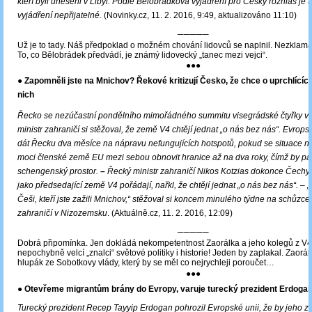
kteří byli uneseni v Libyi. Podle Bělobrádkova vyjádření pro Český rozhlas je 
vyjádření nepřijatelné.
(Novinky.cz, 11. 2. 2016, 9:49, aktualizováno 11:10)
─────
Už je to tady. Náš předpoklad o možném chování lidovců se naplnil. Nezklamal
To, co Bělobrádek předvádí, je známý lidovecký „tanec mezi vejci“.
●●●
● Zapomněli jste na Mnichov? Řekové kritizují Česko, že chce o uprchlícíc
nich
Řecko se nezúčastní pondělního mimořádného summitu visegrádské čtyřky v 
ministr zahraničí si stěžoval, že země V4 chtějí jednat „o nás bez nás“. Evrops
dát Řecku dva měsíce na nápravu nefungujících hotspotů, pokud se situace 
moci členské země EU mezi sebou obnovit hranice až na dva roky, čímž by pa
schengenský prostor.
–
Řecký ministr zahraničí Nikos Kotzias dokonce Čechy,
jako předsedající země V4 pořádají, nařkl, že chtějí jednat „o nás bez nás“. ‒ „
Češi, kteří jste zažili Mnichov,“ stěžoval si koncem minulého týdne na schůzce
zahraničí v Nizozemsku
. (Aktuálně.cz, 11. 2. 2016, 12:09)
─────
Dobrá připomínka. Jen dokládá nekompetentnost Zaorálka a jeho kolegů z V4.
nepochybně velcí „znalci“ světové politiky i historie! Jeden by zaplakal. Zaorále
hlupák ze Sobotkovy vlády, který by se měl co nejrychleji poroučet…
●●●
● Otevřeme migrantům brány do Evropy, varuje turecký prezident Erdoga
Turecký prezident Recep Tayyip Erdogan pohrozil Evropské unii, že by jeho 