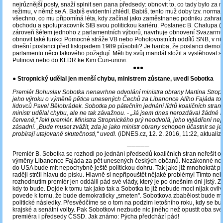
nejrůznější posty, snaží splnit sen pana předsedy: obnovit to, co tady bylo za
režimu, v němž se A. Babiš evidentní zhlédl. Babiš, tento muž doby tzv. normali
všechno, co mu připomíná léta, kdy začínal jako zaměstnanec podniku zahran
obchodu a spolupracovník StB svou politickou kariéru. Poslanec B. Chalupa (A
zároveň šéfem jednoho z parlamentních výborů, navrhuje obnovení Svazarmu.
obnovit také funkci Pomocné stráže VB nebo Pohotovostních oddílů SNB, v nic
dnešní poslanci před listopadem 1989 působili? Je hanba, že poslanci demok
parlamentu něco takového požadují. Měli by svůj mandát složit a vystěhovat 
Putinovi nebo do KLDR ke Kim Čun-unovi.
●●●
● Stropnický udělal jen menší chybu, ministrem zůstane, uvedl Sobotka
Premiér Bohuslav Sobotka nenavrhne odvolání ministra obrany Martina Stropn
jeho výroku o výměně pětice unesených Čechů za Libanonce Alího Fajáda to 
lidovců Pavel Bělobrádek. Sobotka po pátečním jednání lídrů koaličních stran 
ministr udělal chybu, ale ne tak závažnou. - „Já jsem dnes nerozdával žádné ka
červené,“ řekl premiér. Ministra Stropnického prý neodvolá, jeho vyjádření ne
zásadní. „Bude muset zvážit, zda je jako ministr obrany schopen účastnit se j
probírají utajované skutečnosti,“ uvedl.
(iDNES.cz, 12. 2. 2016, 11:22, aktuali
─────
Premiér B. Sobotka se rozhodl po jednání předsedů koaličních stran neřešit 
výměny Libanonce Fajáda za pět unesených českých občanů. Nezákonné ne
do USA bude mít nepochybně ještě politickou dohru. Tak jako již mnohokrát p
raději strčil hlavu do písku. Hlavně si nepřipouštět nějaké problémy! Tímto ne
rozhodnutím premiér jen oddálil pád své vlády, který je po dnešním dni jistý. 
kdy to bude. Dojde k tomu tak jako tak a Sobotka to již nebude moci nijak ovlivn
povede k tomu, že bude demokraticky „smeten". Sobotkova zbabělost bude mí
politické následky. Přesvědčíme se o tom na podzim letošního roku, kdy se b
krajské a senátní volby. Pak Sobotkovi nezbude nic jiného než opustit oba své
premiéra i předsedy ČSSD. Jak známo: Pýcha předchází pád!