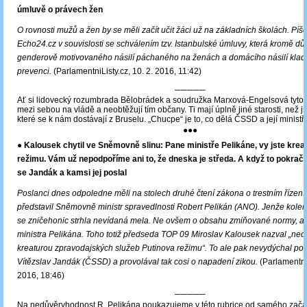
úmluvě o právech žen
O rovnosti mužů a žen by se měli začít učit žáci už na základních školách. Píš
Echo24.cz v souvislosti se schválením tzv. Istanbulské úmluvy, která kromě dů
genderově motivovaného násilí páchaného na ženách a domácího násilí klade
prevenci.
(ParlamentniListy.cz, 10. 2. 2016, 11:42)
─────
Ať si lidovecký rozumbrada Bělobrádek a soudružka Marxová-Engelsová tyto vě
mezi sebou na vládě a neobtěžují tím občany. Ti mají úplně jiné starosti, než 
které se k nám dostávají z Bruselu. „Chucpe“ je to, co dělá ČSSD a její ministři
●●●
● Kalousek chytil ve Sněmovně slinu: Pane ministře Pelikáne, vy jste krea
režimu. Vám už nepodpoříme ani to, že dneska je středa. A když to pokračo
se Jandák a kamsi jej poslal
Poslanci dnes odpoledne měli na stolech druhé čtení zákona o trestním řízení
představil Sněmovně ministr spravedlnosti Robert Pelikán (ANO). Jenže kole
se zničehonic strhla nevídaná mela. Ne ovšem o obsahu zmiňované normy, a
ministra Pelikána. Toho totiž předseda TOP 09 Miroslav Kalousek nazval „n
kreaturou zpravodajských služeb Putinova režimu“. To ale pak nevydýchal po
Vítězslav Jandák (ČSSD) a provolával tak cosi o napadení zikou.
(ParlamentniL
2016, 18:46)
─────
Na nedůvěryhodnost R. Pelikána poukazujeme v této rubrice od samého začát