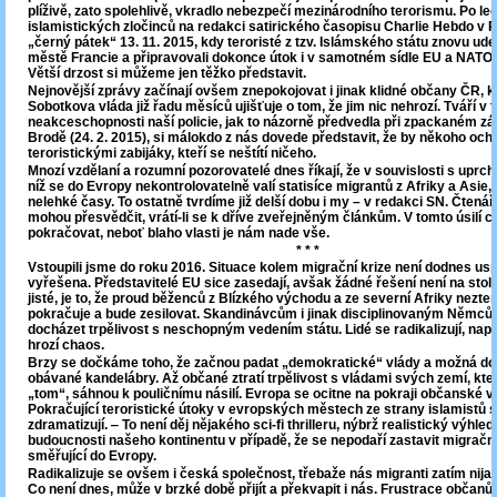
plíživě, zato spolehlivě, vkradlo nebezpečí mezinárodního terorismu. Po l
islamistických zločinců na redakci satirického časopisu Charlie Hebdo v Pa
„černý pátek“ 13. 11. 2015, kdy teroristé z tzv. Islámského státu znovu udeř
městě Francie a připravovali dokonce útok i v samotném sídle EU a NATO 
Větší drzost si můžeme jen těžko představit.
Nejnovější zprávy začínají ovšem znepokojovat i jinak klidné občany ČR, k
Sobotkova vláda již řadu měsíců ujišťuje o tom, že jim nic nehrozí. Tváří v 
neakceschopnosti naší policie, jak to názorně předvedla při zpackaném zá
Brodě (24. 2. 2015), si málokdo z nás dovede představit, že by někoho ochr
teroristickými zabijáky, kteří se neštítí ničeho.
Mnozí vzdělaní a rozumní pozorovatelé dnes říkají, že v souvislosti s uprchli
níž se do Evropy nekontrolovatelně valí statisíce migrantů z Afriky a Asie,
nelehké časy. To ostatně tvrdíme již delší dobu i my – v redakci SN. Čtenář
mohou přesvědčit, vrátí-li se k dříve zveřejněným článkům. V tomto úsilí 
pokračovat, neboť blaho vlasti je nám nade vše.
* * *
Vstoupili jsme do roku 2016. Situace kolem migrační krize není dodnes us
vyřešena. Představitelé EU sice zasedají, avšak žádné řešení není na stole
jisté, je to, že proud běženců z Blízkého východu a ze severní Afriky nez
pokračuje a bude zesilovat. Skandinávcům i jinak disciplinovaným Němců
docházet trpělivost s neschopným vedením státu. Lidé se radikalizují, napě
hrozí chaos.
Brzy se dočkáme toho, že začnou padat „demokratické“ vlády a možná dojd
obávané kandelábry. Až občané ztratí trpělivost s vládami svých zemí, kter
„tom“, sáhnou k pouličnímu násilí. Evropa se ocitne na pokraji občanské v
Pokračující teroristické útoky v evropských městech ze strany islamistů si
zdramatizují. ‒ To není děj nějakého sci-fi thrilleru, nýbrž realistický výhl
budoucnosti našeho kontinentu v případě, že se nepodaří zastavit migračn
směřující do Evropy.
Radikalizuje se ovšem i česká společnost, třebaže nás migranti zatím nijak
Co není dnes, může v brzké době přijít a překvapit i nás. Frustrace občanů 