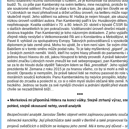
konci totalitního režimu obnovovali s rizikem, že je komunisté na dlouhou dob
budiž. To, co píše pan Kamberský na svém twitteru, mne nezajímá, protože to ne
ale soukromé sdělení. Poučné je však v tom, že ukazuje, jaký ten člověk ve sku
V Lidovkách se musí přetvařovat a držet určitou úroveň; na twitteru může napsa
skutečně myslí. Jeho sdělení na adresu M. Haška je nejen hloupé, ale ukazuj
nízkou úroveň vzdělání autora. Pan Kamberský patří k tzv. Husákovým dětem, 
nepřekvapuje. Kvalita vzdělání v 70. a 80. letech 20. století v bývalé ČSSR šla
v dalších desetiletích to jen pokračovalo. Vzdělanostní úroveň dnešní mladé 
doslova tragédie. Pan Kamberský je toho názorným dokladem. Z jeho vyjádřen
zřejmě nikdy neslyšel o Velkomoravské říši ani o Konstantinu a Metodějovi, k
Pavel II. vyhlásil za spolupatrony Evropy. Takových polovzdělanců s vysokoš
diplomem je tato země plná. Mohu ho ujistit, že v tom není sám. Se svým chl
Babišem si v tomto směru může podat ruku. To je taky myšlenkový „gigant“, ja
v českých zemích neměli. Voliči, kteří ho svými hlasy přivedli do parlamentu i 
jednou tlouci hlavou do zdi, jakou hloupost to tehdy provedli. A právě takovém
solidní značku Lidových novin zneužil ke své sebepropagaci, pan Kamberský s
se za to do hloubi duše stydět! Takovým lidem se říká „presstituti“. Jeho vyjád
prezidenta M. Zemana z roku 2015 je za hranou všeho, co by si mohl a měl sol
dovolit. Opravdu si nemyslím, že právě takoví lidé se mohou pasovat do role
morálních soudců kohokoliv. Panu Kamberskému by nejvíce prospělo, kdyby 
podíval do zrcadla a poslechl si, co si o něm myslí slušní občané této země. Ne
hezkého. Jednou se bude za své nynější chování a jednání stydět před vlastní
chvíle se nezadržitelně blíží…
●●●
● Merkelová mi připomíná Hitlera na konci války. Stejně ztrhaný výraz, ste
pohled, stejně okousané nehty, uvedl analytik
Bezpečnostní analytik Jaroslav Štefec objevil velmi zajímavou paralelu souča
německé kancléřky. Její předchůdce také seděl v Berlíně a také projevoval řa
projevů svědčících o blížícím se kolapsu jeho země. Má k tomu prý důvod – si