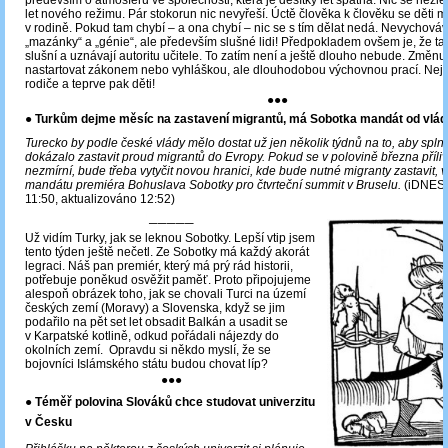
let nového režimu. Pár stokorun nic nevyřeší. Úctě člověka k člověku se děti m
v rodině. Pokud tam chybí – a ona chybí – nic se s tím dělat nedá. Nevychováva
„mazánky“ a „génie“, ale především slušné lidi! Předpokladem ovšem je, že ta
slušní a uznávají autoritu učitele. To zatím není a ještě dlouho nebude. Změnu
nastartovat zákonem nebo vyhláškou, ale dlouhodobou výchovnou prací. Nej
rodiče a teprve pak děti!
●●●
●
Turkům dejme měsíc na zastavení migrantů, má Sobotka mandát od vlád
Turecko by podle české vlády mělo dostat už jen několik týdnů na to, aby spln
dokázalo zastavit proud migrantů do Evropy. Pokud se v polovině března příli
nezmírní, bude třeba vytyčit novou hranici, kde bude nutné migranty zastavit, 
mandátu premiéra Bohuslava Sobotky pro čtvrteční summit v Bruselu.
(iDNES.c
11:50, aktualizováno 12:52)
─────
Už vidím Turky, jak se leknou Sobotky. Lepší vtip jsem
tento týden ještě nečetl. Ze Sobotky má každý akorát
legraci. Náš pan premiér, který
má prý rád historii,
potřebuje poněkud osvěžit paměť. Proto připojujeme
alespoň obrázek toho, jak se chovali Turci na území
českých zemí (Moravy) a Slovenska, když se jim
podařilo na pět set let obsadit Balkán a usadit se
v Karpatské kotlině, odkud pořádali nájezdy do
okolních zemí. Opravdu si někdo myslí, že se
bojovníci Islámského státu budou chovat líp?
●●●
● Téměř polovina Slováků chce studovat univerzitu
v Česku