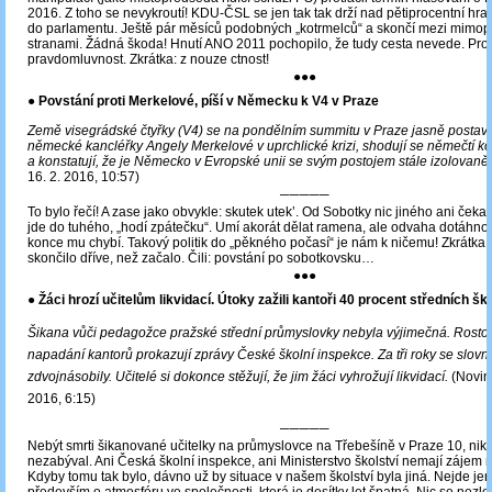
2016. Z toho se nevykroutí! KDU-ČSL se jen tak tak drží nad pětiprocentní hran
do parlamentu. Ještě pár měsíců podobných „kotrmelců“ a skončí mezi mimo
stranami. Žádná škoda! Hnutí ANO 2011 pochopilo, že tudy cesta nevede. Prot
pravdomluvnost. Zkrátka: z nouze ctnost!
●●●
● Povstání proti Merkelové, píší v Německu k V4 v Praze
Země visegrádské čtyřky (V4) se na pondělním summitu v Praze jasně postavily
německé kancléřky Angely Merkelové v uprchlické krizi, shodují se němečtí k
a konstatují, že je Německo v Evropské unii se svým postojem stále izolovaněj
16. 2. 2016, 10:57)
─────
To bylo řečí! A zase jako obvykle: skutek utek’. Od Sobotky nic jiného ani čeka
jde do tuhého, „hodí zpátečku“. Umí akorát dělat ramena, ale odvaha dotáhnou
konce mu chybí. Takový politik do „pěkného počasí“ je nám k ničemu! Zkrátka: 
skončilo dříve, než začalo. Čili: povstání po sobotkovsku…
●●●
● Žáci hrozí učitelům likvidací. Útoky zažili kantoři 40 procent středních šk
Šikana vůči pedagožce pražské střední průmyslovky nebyla výjimečná. Rosto
napadání kantorů prokazují zprávy České školní inspekce. Za tři roky se slovní 
zdvojnásobily. Učitelé si dokonce stěžují, že jim žáci vyhrožují likvidací.
(Novink
2016, 6:15)
─────
Nebýt smrti šikanované učitelky na průmyslovce na Třebešíně v Praze 10, nikd
nezabýval. Ani Česká školní inspekce, ani Ministerstvo školství nemají zájem n
Kdyby tomu tak bylo, dávno už by situace v našem školství byla jiná. Nejde jen
především o atmosféru ve společnosti, která je desítky let špatná. Nic se nezle