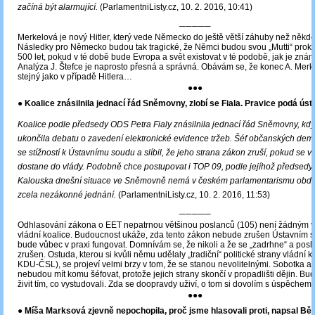
začíná být alarmující.
(ParlamentniListy.cz, 10. 2. 2016, 10:41)
─────
Merkelová je nový Hitler, který vede Německo do ještě větší záhuby než někdej
Následky pro Německo budou tak tragické, že Němci budou svou „Mutti“ proklí
500 let, pokud v té době bude Evropa a svět existovat v té podobě, jak je zná
Analýza J. Štefce je naprosto přesná a správná. Obávám se, že konec A. Mer
stejný jako v případě Hitlera…
●●●
● Koalice znásilnila jednací řád Sněmovny, zlobí se Fiala. Pravice podá úst
Koalice podle předsedy ODS Petra Fialy znásilnila jednací řád Sněmovny, kd
ukončila debatu o zavedení elektronické evidence tržeb. Šéf občanských dem
se stížností k Ústavnímu soudu a slíbil, že jeho strana zákon zruší, pokud se 
dostane do vlády. Podobně chce postupovat i TOP 09, podle jejíhož předsedy
Kalouska dnešní situace ve Sněmovně nemá v českém parlamentarismu obdo
zcela nezákonné jednání.
(ParlamentniListy.cz, 10. 2. 2016, 11:53)
─────
Odhlasování zákona o EET nepatrnou většinou poslanců (105) není žádným v
vládní koalice. Budoucnost ukáže, zda tento zákon nebude zrušen Ústavním
bude vůbec v praxi fungovat. Domnívám se, že nikoli a že se „zadrhne“ a pos
zrušen. Ostuda, kterou si kvůli němu udělaly „tradiční“ politické strany vládní 
KDU-ČSL), se projeví velmi brzy v tom, že se stanou nevolitelnými. Sobotka a
nebudou mít komu šéfovat, protože jejich strany skončí v propadlišti dějin. Bud
živit tím, co vystudovali. Zda se doopravdy uživí, o tom si dovolím s úspěchem
●●●
● Míša Marksová zjevně nepochopila, proč jsme hlasovali proti, napsal Bě