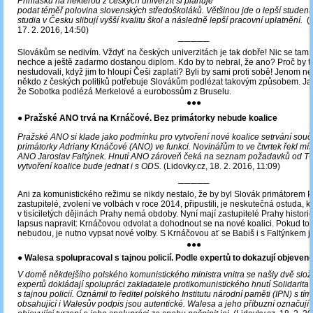
Přihlášku na některou z českých univerzit si plánuje
podat téměř polovina slovenských středoškoláků. Většinou jde o lepší studenty,
studia v Česku slibují vyšší kvalitu škol a následně lepší pracovní uplatnění.
(z
17. 2. 2016, 14:50)
─────
Slovákům se nedivím. Vždyť na českých univerzitách je tak dobře! Nic se tam
nechce a ještě zadarmo dostanou diplom. Kdo by to nebral, že ano? Proč by t
nestudovali, když jim to hloupí Češi zaplatí? Byli by sami proti sobě! Jenom n
někdo z českých politiků potřebuje Slovákům podlézat takovým způsobem. Jak
že Sobotka podlézá Merkelové a eurobossům z Bruselu.
●●●
● Pražské ANO trvá na Krnáčové. Bez primátorky nebude koalice
Pražské ANO si klade jako podmínku pro vytvoření nové koalice setrvání sou
primátorky Adriany Krnáčové (ANO) ve funkci. Novinářům to ve čtvrtek řekl m
ANO Jaroslav Faltýnek. Hnutí ANO zároveň čeká na seznam požadavků od TO
vytvoření koalice bude jednat i s ODS.
(Lidovky.cz, 18. 2. 2016, 11:09)
─────
Ani za komunistického režimu se nikdy nestalo, že by byl Slovák primátorem P
zastupitelé, zvolení ve volbách v roce 2014, připustili, je neskutečná ostuda, k
v tisíciletých dějinách Prahy nemá obdoby. Nyní mají zastupitelé Prahy histori
lapsus napravit: Krnáčovou odvolat a dohodnout se na nové koalici. Pokud to
nebudou, je nutno vypsat nové volby. S Krnáčovou ať se Babiš i s Faltýnkem j
●●●
●
Walesa spolupracoval s tajnou policií. Podle expertů to dokazují objeven
V domě někdejšího polského komunistického ministra vnitra se našly dvě složk
expertů dokládají spolupráci zakladatele protikomunistického hnutí Solidarit
s tajnou policií. Oznámil to ředitel polského Institutu národní paměti (IPN) s t
obsahující i Walesův podpis jsou autentické. Walesa a jeho příbuzní označuj