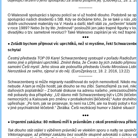
objevující tvrzení o jeho spolupráci za snahu pošpinit jej.
(Lidovky.cz, 18. 2. 2
─────
O Walesově spolupráci s tajnou policií se ví už hodně dlouho. Podobně se sp
spolupráci našich disidentů s StB. Kdy se dočkáme toho, že se také u nás „ob
dobře uschované materiály na V. Havla a další, kteří stáli za „svržením“ totalit
v roce 1989? Nebo že by tito „hrdinové“ posloužili jen jako trapné figurky v lo
divadýlku o tzv. sametové revoluci? Také Walesovo zapírání je víc než trapné
●●●
● Zvládli bychom přijmout víc uprchlíků, než si myslíme, řekl Schwarzenbe
schytal
Čestný předseda TOP 09 Karel Schwarzenberg vystoupil v pořadu Radiožurnál
mimo jiné o přijímání uprchlíků. Zmínil třeba, že Česko by jich zvládlo přijmout 
samotní Češi myslí. Jeho slova ale pobouřila předsedu Úsvitu Miroslava Lidin
Nerozdává ze svého, rýpnul si do něj.
(EuroZprávy.cz, 18. 2. 2016, 13:22)
─────
Schwarzenberg si může migranty nastěhovat do svých nemovitostí. Nikdo mu v
nebude. A tam je může hostit, jak dlouho se mu zlíbí. Samozřejmě za své, niko
daňových poplatníků! – Z bohaté diskuse na adresu našeho „velezasloužilého“
mě pobavily dva příspěvky: „Už dávno měl Schwarzenberg být v LDN (léčeb
nemocných) a Kalousek pro změnu v protialkoholní [léčebně].“ Autor druhého 
upřesňuje: „Po tom, jak se projevuje, to není na LDN, ale na trvalý pobyt v K
v jiné psychiatrické léčebně.“ Zkrátka: Češi neztrácejí humor v žádné situaci!
●●●
● Urgentní zakázka: 80 milionů míří k právníkům z okolí premiérova přítele
Tak dlouho stát otálel s výběrem právníků ve vleklém sporu o naftu se společn
Viktoriagruppe, až přiklepl zakázku bez soutěže skupině advokátů s úzkou v