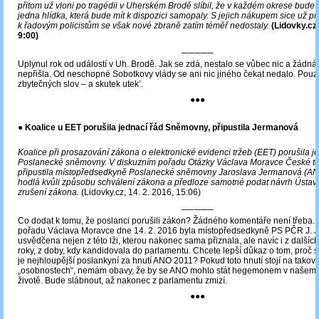
přitom už vloni po tragédii v Uherském Brodě slíbil, že v každém okrese bude
jedna hlídka, která bude mít k dispozici samopaly. S jejich nákupem sice už p
k řadovým policistům se však nové zbraně zatím téměř nedostaly.
(Lidovky.cz,
9:00)
─────
Uplynul rok od událostí v Uh. Brodě. Jak se zdá, nestalo se vůbec nic a žádn
nepřišla. Od neschopné Sobotkovy vlády se ani nic jiného čekat nedalo. Po
zbytečných slov – a skutek utek’.
●●●
●
Koalice u EET porušila jednací řád Sněmovny, připustila Jermanová
Koalice při prosazování zákona o elektronické evidenci tržeb (EET) porušila j
Poslanecké sněmovny. V diskuzním pořadu Otázky Václava Moravce České tel
připustila místopředsedkyně Poslanecké sněmovny Jaroslava Jermanová (AN
hodlá kvůli způsobu schválení zákona a předloze samotné podat návrh Ústa
zrušení zákona.
(Lidovky.cz, 14. 2. 2016, 15:06)
─────
Co dodat k tomu, že poslanci porušili zákon? Žádného komentáře není třeba.
pořadu Václava Moravce dne 14. 2. 2016 byla místopředsedkyně PS PČR J.
usvědčena nejen z této lži, kterou nakonec sama přiznala, ale navíc i z dalších l
roky, z doby, kdy kandidovala do parlamentu. Chcete lepší důkaz o tom, proč se
je nejhloupější poslankyní za hnutí ANO 2011? Pokud toto hnutí stojí na takov
„osobnostech“, nemám obavy, že by se ANO mohlo stát hegemonem v našem 
životě. Bude slábnout, až nakonec z parlamentu zmizí.
●●●