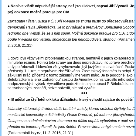
● Není ve vládě odpudivější strany, než jsou lidovci, napsal Jiří Vyvadil. Je
prý dokonce možná pracuje pro CIA
Zakladatel Přátel Ruska v ČR Jiří Vyvadil se zhurta pustil do předsedy křesťa
demokratů Pavla Bělobrádka. Je to prý flákač a premiérovi Bohuslavu Sobotk
jednoho dne vymstí, že se s ním spojil. Možná dokonce pracuje pro CIA. Lidov
podle Vyvadila pro většinu společnosti tou nejodpudivější stranou.
(Parlamentn
2. 2016, 21:31)
─────
Lidovci byli vždy velmi problematickou stranou, nemluvě o jejich kolaboraci s
minulého režimu. Politici této strany ani dnes nepředstavují to „pravé ořechov
tady potřebovali. Lidovcům vždy vyhovovalo „být jazýčkem na vahách“. Posta
předsedy J. Luxe je neprávem zbožšťována. Zase takový fenomén to nebyl. Sp
zákulisní hráč, přičemž o tomto zákulisí víme velmi málo. Je to podobné jako s
Bělobrádkem a jeho „záhadnou“ cestou do Ameriky, po níž vzrostlo jeho seb
nadpozemských výšek. Vyvadilovo podezření na spolupráci P. Bělobrádka se 
se svobodnými zednáři, nelze potvrdit, ale ani vyvrátit.
●●●
● IS udělal ze čtyřletého kluka džihádistu, který vyhodil zajatce do povětří
Islámský stát zveřejnil video další brutální vraždy, kterou spáchal čtyřletý Isa D
muslimské konvertitky a džihádistky Grace Dareové, původem z jihovýchodní
Chlapec na sedmiminutovém záznamu na dálku odpálil výbušninu v autě se tř
předtím na kameru přiznali, že jsou špióni. Pravost videa nebylo možné nezávis
(ParlamentniListy.cz, 11. 2. 2016, 21:31)