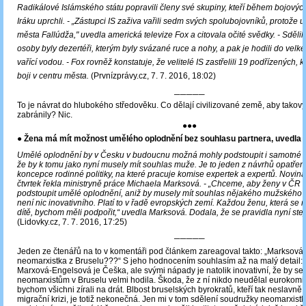
Radikálové Islámského státu popravili členy své skupiny, kteří během bojovýc
Iráku uprchli. - „Zástupci IS zaživa vařili sedm svých spolubojovníků, protože ut
města Fallúdža,"
uvedla americká televize Fox a citovala očité svědky. -
Sdělil
osoby byly dezertéři, kterým byly svázané ruce a nohy, a pak je hodili do velké
vařící vodou.
- Fox rovněž konstatuje, že
velitelé IS zastřelili 19 podřízených, k
boji v centru města
.
(Prvnízprávy.cz, 7. 7. 2016, 18:02)
─────
To je návrat do hlubokého středověku. Co dělají civilizované země, aby tako
zabránily? Nic.
●●●
●
Žena má mít možnost umělého oplodnění bez souhlasu partnera, uvedla
Umělé oplodnění by v Česku v budoucnu možná mohly podstoupit i samotné ž
že by k tomu jako nyní musely mít souhlas muže. Je to jeden z návrhů opatřen
koncepce rodinné politiky, na které pracuje komise expertek a expertů. Novin
čtvrtek řekla ministryně práce Michaela Marksová. - „Chceme, aby ženy v ČR 
podstoupit umělé oplodnění, aniž by musely mít souhlas nějakého mužského p
není nic inovativního. Platí to v řadě evropských zemí. Každou ženu, která se 
dítě, bychom měli podpořit,“ uvedla Marksová. Dodala, že se pravidla nyní ste
(Lidovky.cz, 7. 7. 2016, 17:25)
─────
Jeden ze čtenářů na to v komentáři pod článkem zareagoval takto: „Marksová, t
neomarxistka z Bruselu???“ S jeho hodnocením souhlasím až na malý detail:
Marxová-Engelsová je Češka, ale svými nápady je natolik inovativní, že by se
neomarxistům v Bruselu velmi hodila. Škoda, že z ní nikdo neudělal eurokomi
bychom všichni zírali na drát. Blbost bruselských byrokratů, kteří tak neslavně „
migrační krizi, je totiž nekonečná. Jen mi v tom sdělení soudružky neomarxistk