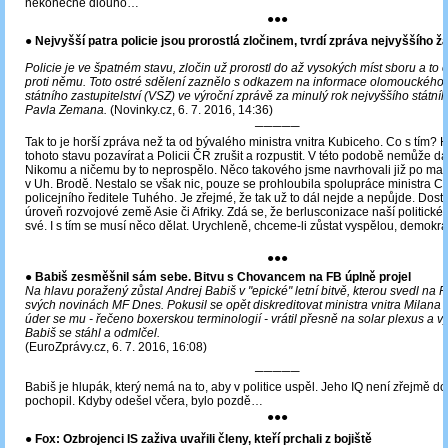
nekonečně dlouho…
●●●
● Nejvyšší patra policie jsou prorostlá zločinem, tvrdí zpráva nejvyššího
Policie je ve špatném stavu, zločin už prorostl do až vysokých míst sboru a to
proti němu. Toto ostré sdělení zaznělo s odkazem na informace olomouckého
státního zastupitelství (VSZ) ve výroční zprávě za minulý rok nejvyššího státn
Pavla Zemana.
(Novinky.cz, 6. 7. 2016, 14:36)
─────
Tak to je horší zpráva než ta od bývalého ministra vnitra Kubiceho. Co s tím? H
tohoto stavu pozavírat a Policii ČR zrušit a rozpustit. V této podobě nemůže dá
Nikomu a ničemu by to neprospělo. Něco takového jsme navrhovali již po ma
v Uh. Brodě. Nestalo se však nic, pouze se prohloubila spolupráce ministra 
policejního ředitele Tuhého. Je zřejmé, že tak už to dál nejde a nepůjde. Dost
úroveň rozvojové země Asie či Afriky. Zdá se, že berlusconizace naší politick
své. I s tím se musí něco dělat. Urychleně, chceme-li zůstat vyspělou, demokra
●●●
●
Babiš zesměšnil sám sebe. Bitvu s Chovancem na FB úplně projel
Na hlavu poražený zůstal Andrej Babiš v "epické" letní bitvě, kterou svedl na 
svých novinách MF Dnes. Pokusil se opět diskreditovat ministra vnitra Milana
úder se mu - řečeno boxerskou terminologií - vrátil přesně na solar plexus a v
Babiš se stáhl a odmlčel.
(EuroZprávy.cz, 6. 7. 2016, 16:08)
─────
Babiš je hlupák, který nemá na to, aby v politice uspěl. Jeho IQ není zřejmě dos
pochopil. Kdyby odešel včera, bylo pozdě…
●●●
● Fox: Ozbrojenci IS zaživa uvařili členy, kteří prchali z bojiště