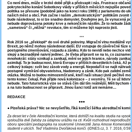
Co není dnes, může v brzké době přijít a překvapit i nás. Frustrace občanů 
pokryteckého konání Sobotkovy vlády v příštích měsících nejspíše povede
politika se přesune (podobně jako na konci roku 1989) z parlamentu do uli
našich měst a obcí. Pak začne i našim „demokratickým“ politikům zvonit 
bude následovat, to si lze snadno domyslet. Doufejme jen, že vynucená po
nebude doprovázena potoky krve a nekončícím násilím. Že to nebude žád
„sametová“ či „něžná“ revoluce, tím si můžeme být naprosto jisti.
***
Rok 2016 se „překlopil“ do své druhé poloviny. Migrační vlnu mediálně vytla
Brexit, po němž mohou následovat další. EU vstupuje do závěrečné fáze s
postupného zmenšování, rozpadu a zániku. Kdo to nevidí nebo nechce vidě
slepý a beznadějně naivní jedinec. Je třeba připravit se na to, co zaznamena
mnohokrát: státy vznikají a zanikají, mění se jejich hranice, národy zanikaj
asimilují. To je budoucnost, která Evropu v příštích desetiletích čeká. Až p
celkový kolaps: svět bez zásob vody a energií. Nepodaří-li se najít náhradní
postupné vymírání obyvatelstva, hladomory a zánik. Kdo pak zalidní zeměko
otázka. Možná to budou mimozemšťané, kteří naši situaci jistě pečlivě moni
tento konec čekají. Pak přijde nová kolonizace – z vesmíru. Té se už lidstv
nebude. Tato futuristická vize se stává čím dál tím reálnější. Měli bychom 
a na tuto budoucnost se připravit. Jinou šanci totiž ani nemáme…
REDAKCE
●●●
● Plzeňská práva? Nic se nevyšetřilo, říká končící šéfka akreditační komi
Za deset let v čele Akreditační komise, která dohlíží na kvalitu studia na vysok
vysloužila dvě žaloby za údajnou urážku na cti. Kvůli rozhodnutí neprodloužit 
oboru speciální pedagogika na soukromé Univerzitě Jana Amose Komenského
studenti v ulicích. Teď Vladimíra Dvořáková končí.
(iDNES.cz, 3. 7. 2016, 0:59)