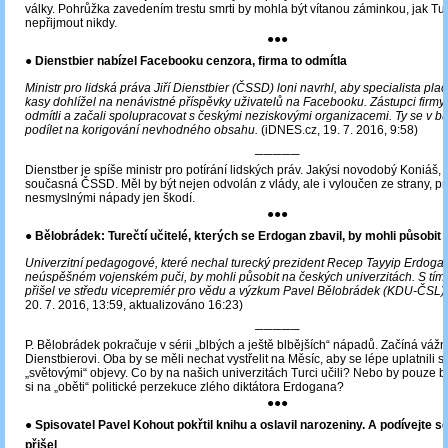
války. Pohrůžka zavedením trestu smrti by mohla být vítanou záminkou, jak T
nepřijmout nikdy.
●●●
● Dienstbier nabízel Facebooku cenzora, firma to odmítla
Ministr pro lidská práva Jiří Dienstbier (ČSSD) loni navrhl, aby specialista plac
kasy dohlížel na nenávistné příspěvky uživatelů na Facebooku. Zástupci firmy 
odmítli a začali spolupracovat s českými neziskovými organizacemi. Ty se v
podílet na korigování nevhodného obsahu.
(iDNES.cz, 19. 7. 2016, 9:58)
─────
Dienstber je spíše ministr pro potírání lidských práv. Jakýsi novodobý Koniáš, k
současná ČSSD. Měl by být nejen odvolán z vlády, ale i vyloučen ze strany, pr
nesmyslnými nápady jen škodí.
●●●
● Bělobrádek: Turečtí učitelé, kterých se Erdogan zbavil, by mohli působit
Univerzitní pedagogové, které nechal turecký prezident Recep Tayyip Erdogan
neúspěšném vojenském puči, by mohli působit na českých univerzitách. S tí
přišel ve středu vicepremiér pro vědu a výzkum Pavel Bělobrádek (KDU-ČSL).
20. 7. 2016, 13:59, aktualizováno 16:23)
─────
P. Bělobrádek pokračuje v sérii „blbých a ještě blbějších“ nápadů. Začíná váž
Dienstbierovi. Oba by se měli nechat vystřelit na Měsíc, aby se lépe uplatnili s
„světovými“ objevy. Co by na našich univerzitách Turci učili? Nebo by pouze bra
si na „oběti“ politické perzekuce zlého diktátora Erdogana?
●●●
● Spisovatel Pavel Kohout pokřtil knihu a oslavil narozeniny. A podívejte se
přišel