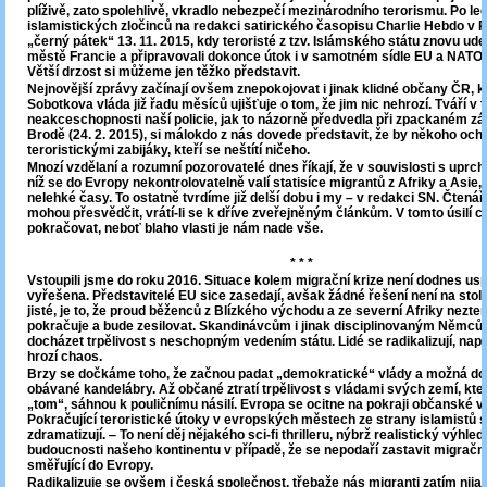
plíživě, zato spolehlivě, vkradlo nebezpečí mezinárodního terorismu. Po l
islamistických zločinců na redakci satirického časopisu Charlie Hebdo v Pa
„černý pátek“ 13. 11. 2015, kdy teroristé z tzv. Islámského státu znovu udeř
městě Francie a připravovali dokonce útok i v samotném sídle EU a NATO 
Větší drzost si můžeme jen těžko představit.
Nejnovější zprávy začínají ovšem znepokojovat i jinak klidné občany ČR, k
Sobotkova vláda již řadu měsíců ujišťuje o tom, že jim nic nehrozí. Tváří v 
neakceschopnosti naší policie, jak to názorně předvedla při zpackaném zá
Brodě (24. 2. 2015), si málokdo z nás dovede představit, že by někoho ochr
teroristickými zabijáky, kteří se neštítí ničeho.
Mnozí vzdělaní a rozumní pozorovatelé dnes říkají, že v souvislosti s uprchli
níž se do Evropy nekontrolovatelně valí statisíce migrantů z Afriky a Asie,
nelehké časy. To ostatně tvrdíme již delší dobu i my – v redakci SN. Čtenář
mohou přesvědčit, vrátí-li se k dříve zveřejněným článkům. V tomto úsilí 
pokračovat, neboť blaho vlasti je nám nade vše.
* * *
Vstoupili jsme do roku 2016. Situace kolem migrační krize není dodnes us
vyřešena. Představitelé EU sice zasedají, avšak žádné řešení není na stole
jisté, je to, že proud běženců z Blízkého východu a ze severní Afriky nez
pokračuje a bude zesilovat. Skandinávcům i jinak disciplinovaným Němců
docházet trpělivost s neschopným vedením státu. Lidé se radikalizují, napě
hrozí chaos.
Brzy se dočkáme toho, že začnou padat „demokratické“ vlády a možná dojd
obávané kandelábry. Až občané ztratí trpělivost s vládami svých zemí, kter
„tom“, sáhnou k pouličnímu násilí. Evropa se ocitne na pokraji občanské v
Pokračující teroristické útoky v evropských městech ze strany islamistů si
zdramatizují. ‒ To není děj nějakého sci-fi thrilleru, nýbrž realistický výhl
budoucnosti našeho kontinentu v případě, že se nepodaří zastavit migračn
směřující do Evropy.
Radikalizuje se ovšem i česká společnost, třebaže nás migranti zatím nijak