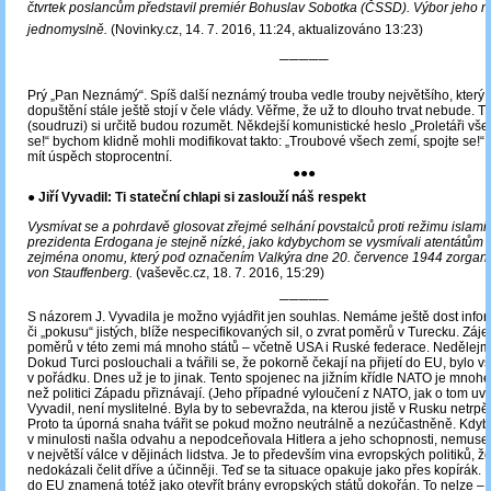
čtvrtek poslancům představil premiér Bohuslav Sobotka (ČSSD). Výbor jeho n
jednomyslně.
(Novinky.cz, 14. 7. 2016, 11:24, aktualizováno 13:23)
─────
Prý „Pan Neznámý“. Spíš další neznámý trouba vedle trouby největšího, který 
dopuštění stále ještě stojí v čele vlády. Věřme, že už to dlouho trvat nebude. 
(soudruzi) si určitě budou rozumět. Někdejší komunistické heslo „Proletáři vše
se!“ bychom klidně mohli modifikovat takto: „Troubové všech zemí, spojte se!“
mít úspěch stoprocentní.
●●●
● Jiří Vyvadil: Ti stateční chlapi si zaslouží náš respekt
Vysmívat se a pohrdavě glosovat zřejmé selhání povstalců proti režimu islami
prezidenta Erdogana je stejně nízké, jako kdybychom se vysmívali atentátům n
zejména onomu, který pod označením Valkýra dne 20. července 1944 zorgani
von Stauffenberg.
(vaševěc.cz, 18. 7. 2016, 15:29)
─────
S názorem J. Vyvadila je možno vyjádřit jen souhlas. Nemáme ještě dost info
či „pokusu“ jistých, blíže nespecifikovaných sil, o zvrat poměrů v Turecku. Zá
poměrů v této zemi má mnoho států – včetně USA i Ruské federace. Nedělejme
Dokud Turci poslouchali a tvářili se, že pokorně čekají na přijetí do EU, bylo 
v pořádku. Dnes už je to jinak. Tento spojenec na jižním křídle NATO je mnohe
než politici Západu přiznávají. (Jeho případné vyloučení z NATO, jak o tom uva
Vyvadil, není myslitelné. Byla by to sebevražda, na kterou jistě v Rusku netrpěl
Proto ta úporná snaha tvářit se pokud možno neutrálně a nezúčastněně. Kdyby 
v minulosti našla odvahu a nepodceňovala Hitlera a jeho schopnosti, nemusel
v největší válce v dějinách lidstva. Je to především vina evropských politiků, že
nedokázali čelit dříve a účinněji. Teď se ta situace opakuje jako přes kopírák. P
do EU znamená totéž jako otevřít brány evropských států dokořán. To nelze – 