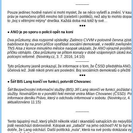
─────
Pouze jedinec hodně naivní si mohl myslet, že se něco vyšetří a změní. V kau
práv je namočeno příliš mnoho lidí (celebrit i politiků), než aby to mohlo dopad
to „boj s větrnými mlýny“ dneška. Každá doba má totiž ty své…
●●●
● ANO je po sporu o policii opět na koni
Dva průzkumy, dva rozporné výsledky. Zatímco CVVM v polovině června zjistil
babišovce by na první příčce vystřídali sociální demokraté, v neděli zveřejněné
TNS Aisa z konce minulého měsíce naopak ukázalo, že ANO výrazně posílilo 
příčku obhájilo. Oba průzkumy se přitom konaly v době vzájemných útoků kvůl
policejní reformě.
(Novinky.cz, 3. 7. 2016, 14:10)
─────
Tyto průzkumy jasně prokazují, že informace o tom, že ČSSD předstihla ANO,
účelová lež. Jistě nikoli první ani poslední. Boj sociálních demokratů o přežití s
●●●
● Šéf BIS Lang končí ve funkci, potvrdil Chovanec
Šéf Bezpečnostní informační služby (BIS) Jiří Lang skončí ve funkci, požádal 
služby. Novinářům to v pondělí řekl ministr vnitra Milan Chovanec (ČSSD). Potv
informace deníku Právo, který o odchodu informoval v sobotu.
(Novinky.cz, 4. 
aktualizováno 11:15)
─────
Tento tajuplný muž, který přežil několik vlád i skandálů sahajících do nejvyšších
jistě neodchází dobrovolně. Kdopak asi „zatlačil“ na jeho odchod? Ať to byl kdo
dobře, že Lang odchází. Další politická „nula“, která na své postu dokázala vy