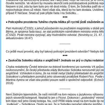
Vitásková má samozřejmě pravdu, ale i tady platí: Když se nechce, je to horší,
člověk nemůže. Ve vězení by musela skončit celá polistopadová politická repr
Nejsem si jist, zda by tam bylo pro ně dost místa. O tom, že Sobotka patří do v
nepochybuje dnes už nikdo. Není však síla, která by ho tam dostala. Uvidíme,
případ P. Nečase. Snad až pak přijde řada i na Sobotku…
●●●
● Policejního prezidenta Tuhého chytila hlídka při rychlé jízdě služebním a
Petr Hulinský (ČSSD), s jehož působením na pražském magistrátu v době pri
Béma, je spojena řada kauz, se stal politickým náměstkem ministra vnitra Mi
(ČSSD). Piráti ministra vyzývají, aby Hulinského odvolal
.
(Novinky.cz, 21. 47. 
aktualizováno 16:47)
─────
Co ještě musí provést, aby byl takový policejní prezident odvolán? Nebylo toh
●●●
● Zaskočila Sobotku otázka v angličtině? Jednalo se prý o chybu redaktor
Chyba redaktorky České televize na tiskové konferenci po summitu V4 způsob
nedorozumění, že český předseda vlády Bohuslav Sobotka nerozuměl její otá
angličtině. Vzhledem k tomu, že na místě nebyl žádný překladatel do angličtiny
Sobotkovi s překladem pomáhá jeho slovenský protějšek Robert Fico. Podle m
Martina Ayrera se však oba politici pouze radili o společné odpovědi.
(Echo24.
2016)
─────
Není žádným tajemstvím, že naši ministři na tom nejsou s jazykovou výbavou 
jejich slovenští kolegové. Neplatí to jen o Ficovi. Dokonce i „podvodný“ ministr
tom lépe než jeho český kolega. Nu, což! Příští vláda snad na tom bude líp ne
„loutková“ – Sobotkova. Divím se jen, že si Sobotka nenašel někoho lepšího, n