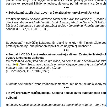
jim nedivím. Vždyť Hulinský je přímo klasický příklad politiky „opoziční smlouv
veskrze kontroverzní. Nikdo ho nechce, ale on se pořád někam chce. Je to ch
●●●
● Sobotka mě zapřísahal, abych určitě zůstal ve funkci, tvrdí Juncker
Premiér Bohuslav Sobotka důrazně žádal šéfa Evropské komise (EK) Jeana-
Junckera, aby ve své funkci určitě zůstal. Juncker, jehož nedávno tvrdě kritizo
šéf české diplomacie Lubomír Zaorálek, to řekl německému týdeníku Spiegel, 
sobotu.
(E15.cz, 9. 7. 2016, 8:38)
─────
Sobotka patří k největším kolaborantům, jaké jsme kdy měli. Tím ohrožuje bezp
proto by mělo být jeho působení v politice co nejrychleji ukončeno.
●●●
●
Sexuální VIDEO, které rozhodně nepouštějte dětem. Zastupitel Matěj Hol
vybarvil, nechal se zbičovat
Internetem od včerejšího dne koluje video, na němž se muž nechává dobrovol
neznám
e
dámy. Spekulace o tom, že oním dotyčným je brněnský zastupitel Mat
potvrdily poté, co se zastupitel sám přiznal.
(EuroZprávy.cz, 11. 7. 2016, 9:43)
─────
K tomuto sdělení není třeba žádného komentáře. Ten nechť si udělá každý čt
●●●
● Když prohraju v krajích, odejdu. Sobotka spojuje svou budoucnost s pod
volbami
Bohuslav Sobotka spojuje svou budoucnost s podzimními volbami. - Jeho nej