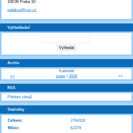
100 00 Praha 10
redakce@i-sn.cz
Vyhledávání
Archiv
Kalendář
<<
srpen
/
2026
>>
RSS
Přehled zdrojů
Statistiky
Celkem:
2764119
Měsíc:
62379