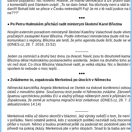
daňoví poplatníci. Nic nového. Hlavně, že máme demokracii a tzv. právní stát!
z komentářů pod článkem uvádí: „To se dalo čekat. Na důchody není a stát to 
daní!!! Bohatí lidé se přece v Česku netrestají!!! Fuj! Je mi z té naší justice na b
ne???“
●●●
● Po Petru Hulinském přichází radit ministryni školství Karel Březina
Novým externím poradcem ministryně školství Kateřiny Valachové bude vlivn
pražských zastupitel Karel Březina. Podle informací ministerstva bude mít na st
komunikaci s regiony, Březina ale tvrdí, že jeho agenda bude širší, bude se věn
(iDNES.cz, 28. 7. 2016, 15:52)
─────
Jeden za osmnáct a druhý bez dvou za dvacet. Navíc jsou to dlouholetí kamar
Březina dělal Hulinskému poslaneckého asistenta. Jeden na druhého toho as
víc než dost. Co chce Březina Valachové radit, je velká otázka. Nic o školství n
sportem to nebude o moc lepší…
●●●
● Zvládneme to, zopakovala Merkelová po útocích v Německu
Německá kancléřka Angela Merkelová ve čtvrtek na tiskové konferenci odsoudi
útoků z minulého týdne. Současnou krizi podle ní Německo zvládne. Zároveň k
špatnou uprchlickou politiku EU a vlažný přístup některých zemí k přijímání mi
Zopakovala, že země je schopna migrační krizi zvládnout.
(iDNES.cz, 28. 7. 2
aktualizováno 14:14)
─────
Merkelová měla už dávno skončit v blázinci. Její výroky svědčí o tom, že není
v pořádku. Není ostatně jediná, kdo z vysokých politiků nezvládl svůj mocensk
přišel o rozum. Němci ji budou proklínat ještě za padesát let, podobně jako Hit
přivedl na pokraj zkázy. Merkelová jde v jeho stopách. Snad to ta baba ani ne