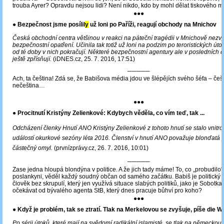
trouba Ayrer? Opravdu nejsou lidi? Není nikdo, kdo by mohl dělat tiskového m
●●●
●
Bezpečnost jsme posílil
y
už loni po Paříži, reagují obchody na Mnichov
Česká obchodní centra většinou v reakci na páteční tragédii v Mnichově nezvy
bezpečnostní opatření. Učinila tak totiž už loni na podzim po teroristických útoc
od té doby v nich pokračují. Některé bezpečnostní agentury ale v posledních 
ještě zpřísňují.
(iDNES.cz, 25. 7. 2016, 17:51)
─────
Ach, ta čeština! Zdá se, že Babišova média jdou ve šlépějích svého šéfa – češ
nečeština…
●●●
● Procitnutí Kristýny Zelienkové: Kdybych věděla, co vím teď, tak ...
Odcházení členky Hnutí ANO Kristýny Zelienkové z tohoto hnutí se stalo vnitro
událostí okurkové sezóny léta 2016. Členství v hnutí ANO považuje blonďatá
částečný omyl.
(prvnízprávy.cz, 26. 7. 2016, 10:01)
─────
Zase jedna hloupá blondýna v politice. A že jich tady máme! To, co „probudilo“
poslankyni, věděl každý soudný občan od samého začátku. Babiš je politický „
člověk bez skrupulí, který jen využívá situace slabých politiků, jako je Sobotka
očekávat od bývalého agenta StB, který dnes pracuje bůhví pro koho?
●●●
● Když je problém, tak se ztratí. Tlak na Merkelovou se zvyšuje, píše die We
Po sérii útoků, které mají na svědomí radikální islamisté, se tlak na německou