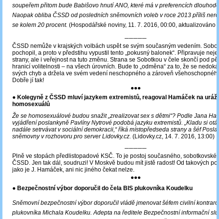
soupeřem přitom bude Babišovo hnutí ANO, které má v preferencích dlouhodo
Naopak obliba ČSSD od posledních sněmovních voleb v roce 2013 příliš nero
se kolem 20 procent.
(Hospodářské noviny, 11. 7. 2016, 00:00, aktualizováno 
─────
ČSSD nemůže v krajských volbách uspět se svým současným vedením. Sobotka
pochopil, a proto v předstihu vypustil tento „pokusný balonek“. Připravuje nej
strany, ale i veřejnost na tuto změnu. Strana se Sobotkou v čele skončí pod pě
hranicí volitelnosti – na všech úrovních. Bude to „odměna“ za to, že se nedoká
svých chyb a držela ve svém vedení neschopného a zároveň všehoschopnéh
Dobře jí tak!
●●●
●
Kolegyně z ČSSD mluví jazykem extremistů, reagoval Hamáček na uráž
homosexuálů
Že se homosexuálové budou snažit „zrealizovat sex s dětmi“? Podle Jana H
vyjádření poslankyně Pavlíny Nytrové podobá jazyku extremistů. „Kladu si otáz
nadále setrvávat v sociální demokracii,“ říká místopředseda strany a šéf Posl
sněmovny v rozhovoru pro server Lidovky.cz.
(Lidovky.cz, 14. 7. 2016, 13:00)
─────
Plně ve stopách předlistopadové KSČ. To je postoj současného, sobotkovské
ČSSD. Jen tak dál, soudruzi! V Moskvě budou mít jistě radost! Od takových poli
jako je J. Hamáček, ani nic jiného čekat nelze.
●●●
● Bezpečnostní výbor doporučil do čela BIS plukovníka Koudelku
Sněmovní bezpečnostní výbor doporučil vládě jmenovat šéfem civilní kontrar
plukovníka Michala Koudelku. Adepta na ředitele Bezpečnostní informační slu