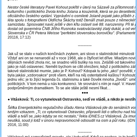
Nestor české literatury Pavel Kohout pokřtil v úterý na Sázavě za přítomnosti
kulturního i politického života knihu Jolana a kouzelník, která se po desetiletí
oficiálního českého vydání. Vyprávění o osmileté Jolaně pojaté jako příběh z
léta spolu s fotografiemi Oldřicha Škáchy totiž čtenáři znali pouze z německéh
samizdatu. Spisovatel navíc ještě v den křtu oslavil své 88. narozeniny. Při té př
dostal od guvernéra ČNB Jiřího Rusnoka svatováclavský zlatý dukát, a od vel
Slovenska v ČR Petera Weisse "perfektní slovenskou borovičku".
(ParlamentniL
20116, 17:12)
─────
Jak už se stalo v našich končinách zvykem, ani slovo o stalinistické minulosti 
Vždyť ani on se nenarodil až v roce 1968, ale o čtyřicet let dříve. Mladým novi
dějinách nevědí zhola nic, se snadno věší bulíky na nos. Zvláště od takového
jako je náš oslavenec. Neměli bychom se cítit ohroženi, když z politického záhr
takové stalinistické mumie, jako je P. Kohout? Kdopak tu jeho „akci“ posvětil, 
byla jakási „vzdoroakce“ proti všem, kteří na něj ostentativně kašlou? Kohoutov
jednu věc: je to žijící legenda čs. stalinismu a také člověk mnoha „životů“: umě
politických. V tom nemá u nás konkurenci. Ve srovnání s ním je např. V. Havel 
podprůměrným dramatikem. To se ale stále ještě nesmí říkat…
●●●
●
Vitásková: Ti, co vytunelovali Ostravsko, sedí ve vládě, a nikdo je nestíh
Šéfka Energetického regulačního úřadu Alena Vitásková jde do senátních vole
tvrdým vzkazem. „Ti, co vytunelovali Ostravsko, připravili lidi o střechu nad hla
vládě a tváří se, jako kdyby se nic nestalo,“ řekla iDNES.cz Vitásková. Za imun
neutíká, soud ji totiž v únoru nepravomocně odsoudil na osm a půl roku.
(iDNE
2016, 11:00)
─────