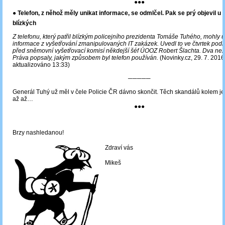
●●●
● Telefon, z něhož měly unikat informace, se odmlčel. Pak se prý objevil u
blízkých
Z telefonu, který patřil blízkým policejního prezidenta Tomáše Tuhého, mohly u
informace z vyšetřování zmanipulovaných IT zakázek. Uvedl to ve čtvrtek pod
před sněmovní vyšetřovací komisí někdejší šéf ÚOOZ Robert Šlachta. Dva nez
Práva popsaly, jakým způsobem byl telefon používán.
(Novinky.cz, 29. 7. 2016
aktualizováno 13:33)
─────
Generál Tuhý už měl v čele Policie ČR dávno skončit. Těch skandálů kolem j
až až…
●●●
Brzy nashledanou!
Zdraví vás
Mikeš