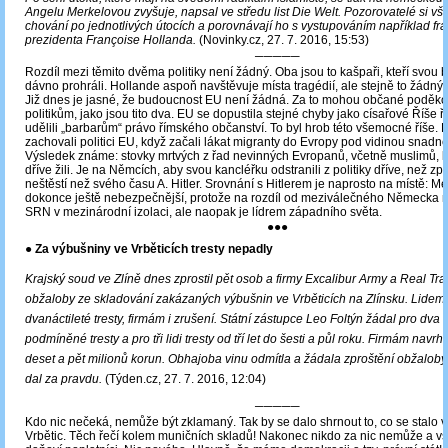
Angelu Merkelovou zvyšuje, napsal ve středu list Die Welt. Pozorovatelé si vší
chování po jednotlivých útocích a porovnávají ho s vystupováním například f
prezidenta Françoise Hollanda.
(Novinky.cz, 27. 7. 2016, 15:53)
─────
Rozdíl mezi těmito dvěma politiky není žádný. Oba jsou to kašpaři, kteří svou 
dávno prohráli. Hollande aspoň navštěvuje místa tragédií, ale stejně to žádn
Již dnes je jasné, že budoucnost EU není žádná. Za to mohou občané poděk
politikům, jako jsou tito dva. EU se dopustila stejné chyby jako císařové Říše ří
udělili „barbarům“ právo římského občanství. To byl hrob této všemocné říše.
zachovali politici EU, když začali lákat migranty do Evropy pod vidinou snadné
Výsledek známe: stovky mrtvých z řad nevinných Evropanů, včetně muslimů, kte
dříve žili. Je na Němcích, aby svou kancléřku odstranili z politiky dříve, než způ
neštěstí než svého času A. Hitler. Srovnání s Hitlerem je naprosto na místě: Me
dokonce ještě nebezpečnější, protože na rozdíl od meziválečného Německa 
SRN v mezinárodní izolaci, ale naopak je lídrem západního světa.
●●●
● Za výbušniny ve Vrběticích tresty nepadly
Krajský soud ve Zlíně dnes zprostil pět osob a firmy Excalibur Army a Real Tr
obžaloby ze skladování zakázaných výbušnin ve Vrběticích na Zlínsku. Lidem 
dvanáctileté tresty, firmám i zrušení. Státní zástupce Leo Foltýn žádal pro dv
podmíněné tresty a pro tři lidi tresty od tří let do šesti a půl roku. Firmám navrhl
deset a pět milionů korun. Obhajoba vinu odmítla a žádala zproštění obžaloby
dal za pravdu.
(Týden.cz, 27. 7. 2016, 12:04)
─────
Kdo nic nečeká, nemůže být zklamaný. Tak by se dalo shrnout to, co se stalo 
Vrbětic. Těch řečí kolem muničních skladů! Nakonec nikdo za nic nemůže a vš