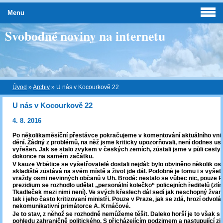
Menu
Svobodné noviny na internetu
Úvod
»
Archiv
»
U nás v Kocourkově 22
U nás v Kocourkově 22
4. 8. 2016
Po několikaměsíční přestávce pokračujeme v komentování aktuálního vnit
dění. Žádný z problémů, na něž jsme kriticky upozorňovali, není dodnes us
vyřešen. Jak se stalo zvykem v českých zemích, zůstali jsme v půli cesty
dokonce na samém začátku.
V kauze Vrbětice se vyšetřovatelé dostali nejdál: bylo obviněno několik os
skladiště zůstává na svém místě a život jde dál. Podobně je tomu i s vyše
vraždy osmi nevinných občanů v Uh. Brodě: nestalo se vůbec nic, pouze Po
prezidium se rozhodlo udělat „personální kolečko“ policejních ředitelů (zlín
Tkadleček mezi nimi není). Ve svých křeslech dál sedí jak neschopný žvani
tak i jeho často kritizovaní ministři. Pouze v Praze, jak se zdá, hrozí odvolá
nekomunikativní primátorce A. Krnáčové.
Je to stav, z něhož se rozhodně nemůžeme těšit. Daleko horší je to však s 
pohledu zahraničně politického. S přicházejícím podzimem a nastupující z