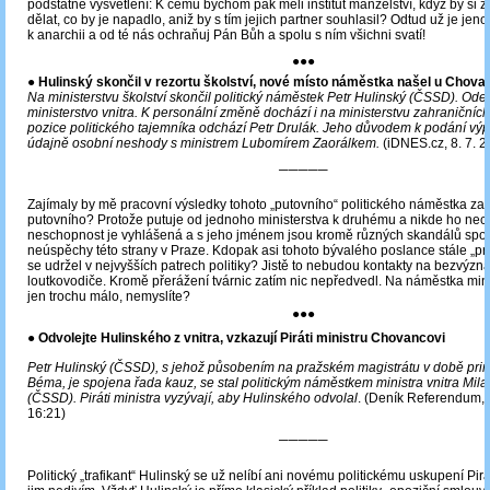
podstatné vysvětlení: K čemu bychom pak měli institut manželství, když by si 
dělat, co by je napadlo, aniž by s tím jejich partner souhlasil? Odtud už je jen
k anarchii a od té nás ochraňuj Pán Bůh a spolu s ním všichni svatí!
●●●
●
Hulinský skončil v rezortu školství, nové místo náměstka našel u Chova
Na ministerstvu školství skončil politický náměstek Petr Hulinský (ČSSD). Ode
ministerstvo vnitra. K personální změně dochází i na ministerstvu zahraničních
pozice politického tajemníka odchází Petr Drulák. Jeho důvodem k podání výp
údajně osobní neshody s ministrem Lubomírem Zaorálkem.
(iDNES.cz, 8. 7. 2
─────
Zajímaly by mě pracovní výsledky tohoto „putovního“ politického náměstka z
putovního? Protože putuje od jednoho ministerstva k druhému a nikde ho nech
neschopnost je vyhlášená a s jeho jménem jsou kromě různých skandálů spoj
neúspěchy této strany v Praze. Kdopak asi tohoto bývalého poslance stále „pro
se udržel v nejvyšších patrech politiky? Jistě to nebudou kontakty na bezvýz
loutkovodiče. Kromě přerážení tvárnic zatím nic nepředvedl. Na náměstka minis
jen trochu málo, nemyslíte?
●●●
●
Odvolejte Hulinského z vnitra, vzkazují Piráti ministru Chovancovi
Petr Hulinský (ČSSD), s jehož působením na pražském magistrátu v době pri
Béma, je spojena řada kauz, se stal politickým náměstkem ministra vnitra Mi
(ČSSD). Piráti ministra vyzývají, aby Hulinského odvolal
. (Deník Referendum, 8
16:21)
─────
Politický „trafikant“ Hulinský se už nelíbí ani novému politickému uskupení Pir