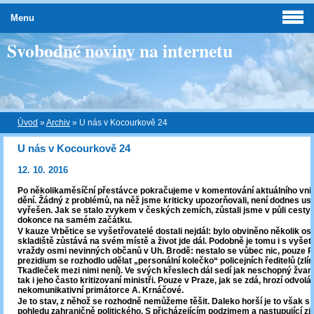
Menu
Svobodné noviny na internetu
Úvod
»
Archiv
»
U nás v Kocourkově 24
U nás v Kocourkově 24
12. 10. 2016
Po několikaměsíční přestávce pokračujeme v komentování aktuálního vnit
dění. Žádný z problémů, na něž jsme kriticky upozorňovali, není dodnes us
vyřešen. Jak se stalo zvykem v českých zemích, zůstali jsme v půli cesty
dokonce na samém začátku.
V kauze Vrbětice se vyšetřovatelé dostali nejdál: bylo obviněno několik os
skladiště zůstává na svém místě a život jde dál. Podobně je tomu i s vyše
vraždy osmi nevinných občanů v Uh. Brodě: nestalo se vůbec nic, pouze Po
prezidium se rozhodlo udělat „personální kolečko“ policejních ředitelů (zlín
Tkadleček mezi nimi není). Ve svých křeslech dál sedí jak neschopný žvani
tak i jeho často kritizovaní ministři. Pouze v Praze, jak se zdá, hrozí odvolá
nekomunikativní primátorce A. Krnáčové.
Je to stav, z něhož se rozhodně nemůžeme těšit. Daleko horší je to však s 
pohledu zahraničně politického. S přicházejícím podzimem a nastupující z