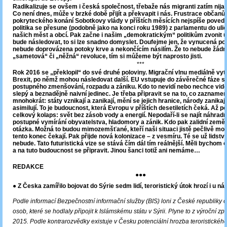
Radikalizuje se ovšem i česká společnost, třebaže nás migranti zatím nijak
Co není dnes, může v brzké době přijít a překvapit i nás. Frustrace občanů 
pokryteckého konání Sobotkovy vlády v příštích měsících nejspíše povede
politika se přesune (podobně jako na konci roku 1989) z parlamentu do uli
našich měst a obcí. Pak začne i našim „demokratickým“ politikům zvonit 
bude následovat, to si lze snadno domyslet. Doufejme jen, že vynucená po
nebude doprovázena potoky krve a nekončícím násilím. Že to nebude žád
„sametová“ či „něžná“ revoluce, tím si můžeme být naprosto jisti.
***
Rok 2016 se „překlopil“ do své druhé poloviny. Migrační vlnu mediálně vytla
Brexit, po němž mohou následovat další. EU vstupuje do závěrečné fáze s
postupného zmenšování, rozpadu a zániku. Kdo to nevidí nebo nechce vidě
slepý a beznadějně naivní jedinec. Je třeba připravit se na to, co zaznamena
mnohokrát: státy vznikají a zanikají, mění se jejich hranice, národy zanikaj
asimilují. To je budoucnost, která Evropu v příštích desetiletích čeká. Až p
celkový kolaps: svět bez zásob vody a energií. Nepodaří-li se najít náhradní
postupné vymírání obyvatelstva, hladomory a zánik. Kdo pak zalidní zeměko
otázka. Možná to budou mimozemšťané, kteří naši situaci jistě pečlivě moni
tento konec čekají. Pak přijde nová kolonizace – z vesmíru. Té se už lidstv
nebude. Tato futuristická vize se stává čím dál tím reálnější. Měli bychom 
a na tuto budoucnost se připravit. Jinou šanci totiž ani nemáme…
REDAKCE
●●●
● Z Česka zamířilo bojovat do Sýrie sedm lidí, teroristický útok hrozí i u ná
Podle informací Bezpečnostní informační služby (BIS) loni z České republiky 
osob, které se hodlaly připojit k Islámskému státu v Sýrii. Plyne to z výroční zp
2015. Podle kontrarozvědky existuje v Česku potenciální hrozba teroristického