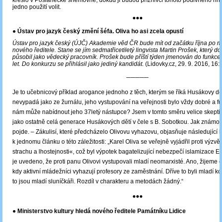
jedno použití volit.
●●●
●
Ústav pro jazyk český změní šéfa. Oliva ho asi zcela opustí
Ústav pro jazyk český (ÚJČ) Akademie věd ČR bude mít od začátku října po 
nového ředitele. Stane se jím sedmatřicetiletý lingvista Martin Prošek, který d
působil jako vědecký pracovník. Prošek bude příští týden jmenován do funkce 
let. Do konkurzu se přihlásil jako jediný kandidát.
(Lidovky.cz, 29. 9. 2016, 16:
─────
Je to učebnicový příklad arogance jednoho z těch, kterým se říká Husákovy dět
nevypadá jako ze žurnálu, jeho vystupování na veřejnosti bylo vždy dobré a 
nám může nabídnout jeho 37letý nástupce? Jsem v tomto směru velice skeptic
jako ostatně celá generace Husákových dětí v čele s B. Sobotkou. Jak známo,
pojde. ‒ Zákulisí, které předcházelo Olivovu vyhazovu, objasňuje následující
k jednomu článku o této záležitosti: „Karel Oliva se veřejně vyjádřil proti výzvě
strachu a lhostejnosti«, což byl výpotek bagatelizující nebezpečí islamizace E
je uvedeno, že proti panu Olivovi vystupovali mladí neomarxisté. Ano, žijeme 
kdy aktivní mládežníci vyhazují profesory ze zaměstnání. Dříve to byli mladí k
to jsou mladí sluníčkáři. Rozdíl v charakteru a metodách žádný.“
●●●
● Ministerstvo kultury hledá nového ředitele Památníku Lidice