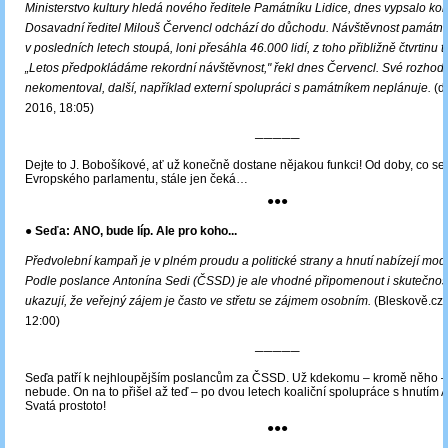
Ministerstvo kultury hledá nového ředitele Památníku Lidice, dnes vypsalo kon
Dosavadní ředitel Milouš Červencl odchází do důchodu. Návštěvnost památní
v posledních letech stoupá, loni přesáhla 46.000 lidí, z toho přibližně čtvrtinu tvo
„Letos předpokládáme rekordní návštěvnost," řekl dnes Červencl. Své rozhodn
nekomentoval, další, například externí spolupráci s památníkem neplánuje.
(d
2016, 18:05)
─────
Dejte to J. Bobošíkové, ať už konečně dostane nějakou funkci! Od doby, co se
Evropského parlamentu, stále jen čeká…
●●●
● Seďa: ANO, bude líp. Ale pro koho...
Předvolební kampaň je v plném proudu a politické strany a hnutí nabízejí mod
Podle poslance Antonína Sedi (ČSSD) je ale vhodné připomenout i skutečnosti
ukazují, že veřejný zájem je často ve střetu se zájmem osobním.
(Bleskově.cz,
12:00)
─────
Seďa patří k nejhloupějším poslancům za ČSSD. Už kdekomu – kromě něho – d
nebude. On na to přišel až teď ‒ po dvou letech koaliční spolupráce s hnutí
Svatá prostoto!
●●●