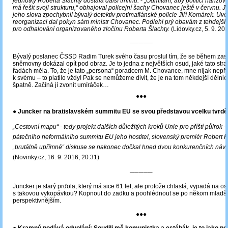
jednotky Roberta Šlachty dostala další trhlinu.
-
„Odmítám, aby politici nařizovali
má řešit svoji strukturu,“ obhajoval policejní šachy Chovanec ještě v červnu. J
jeho slova zpochybnil bývalý detektiv protimafiánské policie Jiří Komárek. Uved
reorganizaci dal pokyn sám ministr Chovanec. Podlehl prý obavám z tehdejší
pro odhalování organizovaného zločinu Roberta Šlachty.
(Lidovky.cz, 5. 9. 20
─────
Bývalý poslanec ČSSD Radim Turek svého času proslul tím, že se během zas
sněmovny dokázal opít pod obraz. Je to jedna z největších osud, jaké tato str
řadách měla. To, že je tato „persona“ poradcem M. Chovance, mne nijak nepř
k svému – to platilo vždy! Pak se nemůžeme divit, že je na tom někdejší dělnic
špatně. Začíná jí zvonit umíráček…
●●●
● Juncker na bratislavském summitu EU se svou představou vcelku tvrdě 
„Cestovní mapu“ - tedy projekt dalších důležitých kroků Unie pro příští půlrok 
pátečního neformálního summitu EU jeho hostitel, slovenský premiér Robert 
„brutálně upřímné“ diskuse se nakonec dočkal hned dvou konkurenčních návr
(Novinky.cz, 16. 9. 2016, 20:31)
─────
Juncker je starý prďola, který má sice 61 let, ale protože chlastá, vypadá na 
s takovou vykopávkou? Kopnout do zadku a poohlédnout se po někom mladš
perspektivnějším.
●●●
●
Kramný podává odvolání: Soudili mě komunistka a estébák, je to jako pol