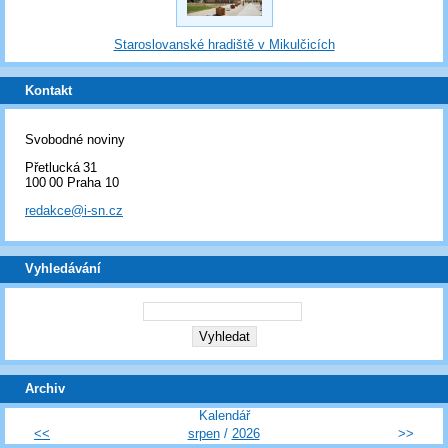
Staroslovanské hradiště v Mikulčicích
Kontakt
Svobodné noviny
Přetlucká 31
100 00 Praha 10
redakce@i-sn.cz
Vyhledávání
Archiv
Kalendář
<<
srpen
/
2026
>>