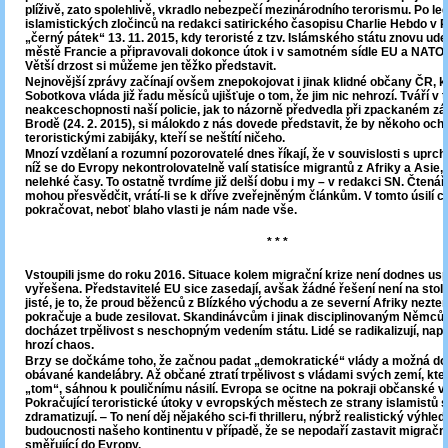
plíživě, zato spolehlivě, vkradlo nebezpečí mezinárodního terorismu. Po l
islamistických zločinců na redakci satirického časopisu Charlie Hebdo v Pa
„černý pátek“ 13. 11. 2015, kdy teroristé z tzv. Islámského státu znovu udeř
městě Francie a připravovali dokonce útok i v samotném sídle EU a NATO 
Větší drzost si můžeme jen těžko představit.
Nejnovější zprávy začínají ovšem znepokojovat i jinak klidné občany ČR, k
Sobotkova vláda již řadu měsíců ujišťuje o tom, že jim nic nehrozí. Tváří v 
neakceschopnosti naší policie, jak to názorně předvedla při zpackaném zá
Brodě (24. 2. 2015), si málokdo z nás dovede představit, že by někoho ochr
teroristickými zabijáky, kteří se neštítí ničeho.
Mnozí vzdělaní a rozumní pozorovatelé dnes říkají, že v souvislosti s uprchli
níž se do Evropy nekontrolovatelně valí statisíce migrantů z Afriky a Asie,
nelehké časy. To ostatně tvrdíme již delší dobu i my – v redakci SN. Čtenář
mohou přesvědčit, vrátí-li se k dříve zveřejněným článkům. V tomto úsilí 
pokračovat, neboť blaho vlasti je nám nade vše.
* * *
Vstoupili jsme do roku 2016. Situace kolem migrační krize není dodnes us
vyřešena. Představitelé EU sice zasedají, avšak žádné řešení není na stole
jisté, je to, že proud běženců z Blízkého východu a ze severní Afriky nez
pokračuje a bude zesilovat. Skandinávcům i jinak disciplinovaným Němců
docházet trpělivost s neschopným vedením státu. Lidé se radikalizují, napě
hrozí chaos.
Brzy se dočkáme toho, že začnou padat „demokratické“ vlády a možná dojd
obávané kandelábry. Až občané ztratí trpělivost s vládami svých zemí, kter
„tom“, sáhnou k pouličnímu násilí. Evropa se ocitne na pokraji občanské v
Pokračující teroristické útoky v evropských městech ze strany islamistů si
zdramatizují. ‒ To není děj nějakého sci-fi thrilleru, nýbrž realistický výhl
budoucnosti našeho kontinentu v případě, že se nepodaří zastavit migračn
směřující do Evropy.