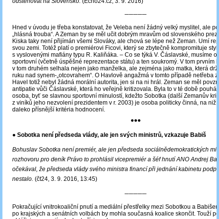
odstěhovat na Slovensko.
(Echo24.cz, 3. 9. 2016)
─────
Hned v úvodu je třeba konstatovat, že Veleba není žádný velký myslitel, ale
„hlásná trouba“. A Zeman by se měl učit dobrým mravům od slovenského prezi
Kiska taky není přijímán všemi Slováky, ale chová se lépe než Zeman. Umí re
svou zemi. Totéž platí o premiérovi Ficovi, který se zbytečně kompromituje st
s vyslovenými mafiány typu R. Kaliňáka. ‒ Co se týká V. Čáslavské, musíme odliš
sportovní (včetně úspěšné reprezentace státu) a ten soukromý. V tom prvním by
v tom druhém selhala nejen jako manželka, ale zejména jako matka, která dr
ruku nad synem-„otcovrahem“. O Havlově angažmá v tomto případě netřeba ztr
Havel totiž nebyl žádná morální autorita, jen si na ni hrál. Zeman se měl povz
antipatie vůči Čáslavské, která ho veřejně kritizovala. Byla to v té době pouh
osoba, byť se slavnou sportovní minulostí, kdežto Sobotka (další Zemanův krit
z viníků jeho nezvolení prezidentem v r. 2003) je osoba politicky činná, na niž 
daleko přísnější kritéria hodnocení.
●●●
● Sobotka není předseda vlády, ale jen svých ministrů, vzkazuje Babiš
Bohuslav Sobotka není premiér, ale jen předseda sociálnědemokratických mini
rozhovoru pro deník Právo to prohlásil vicepremiér a šéf hnutí ANO Andrej Babi
očekával, že předseda vlády svého ministra financí při jednání kabinetu podpoř
nestalo.
(čt24, 3. 9. 2016, 13:45)
─────
Pokračující vnitrokoaliční pnutí a mediální přestřelky mezi Sobotkou a Babiše
po krajských a senátních volbách by mohla současná koalice skončit. Touží p