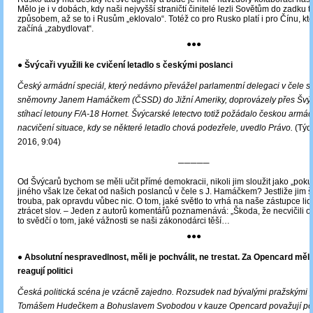
Mělo je i v dobách, kdy naši nejvyšší straničtí činitelé lezli Sovětům do zadku
způsobem, až se to i Rusům „eklovalo“. Totéž co pro Rusko platí i pro Čínu, kt
začíná „zabydlovat“.
●●●
● Švýcaři využili ke cvičení letadlo s českými poslanci
Český armádní speciál, který nedávno převážel parlamentní delegaci v čele 
sněmovny Janem Hamáčkem (ČSSD) do Jižní Ameriky, doprovázely přes Švý
stíhací letouny F/A-18 Hornet. Švýcarské letectvo totiž požádalo českou armá
nacvičení situace, kdy se některé letadlo chová podezřele, uvedlo Právo.
(Týde
2016, 9:04)
─────
Od Švýcarů bychom se měli učit přímé demokracii, nikoli jim sloužit jako „pokus
jiného však lze čekat od našich poslanců v čele s J. Hamáčkem? Jestliže jim š
trouba, pak opravdu vůbec nic. O tom, jaké světlo to vrhá na naše zástupce lid
ztrácet slov. ‒ Jeden z autorů komentářů poznamenává: „Škoda, že necvičili ost
to svědčí o tom, jaké vážnosti se naši zákonodárci těší…
●●●
● Absolutní nespravedlnost, měli je pochválit, ne trestat. Za Opencard mě
reagují politici
Česká politická scéna je vzácně zajedno. Rozsudek nad bývalými pražskými 
Tomášem Hudečkem a Bohuslavem Svobodou v kauze Opencard považují poli