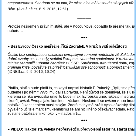
nespravedlnost. Shodnou se na tom, že místo nich měl u soudu stát jejich př
Bém.
(Aktuálně.cz, 8. 9. 2016, 12:51)
─────
Protože nežijeme v právním státě, ale v Kocourkově, dopadlo to přesně tak, ja
nahoře…
●●●
● Bez Evropy Česko nepřežije, říká Zaorálek. V krizích vidí příležitosti
Česko bez spolupráce s ostatními evropskými zeměmi nedokáže žít. Základem
dobré vztahy se sousedy, stabilní Evropa a svobodná společnost. V rozhovoru 
ministr zahraničí Lubomír Zaorálek z ČSSD. Současnou turbulentní dobu, kdy s
prolínají krize, považuje za příležitost ukázat své schopnosti a pomoct změnit 
(iDNES.cz, 9. 9. 2016, 16:24)
─────
Platilo, platí a bude platit to, co kdysi napsal historik F. Palacký: „Byli jsme p
budeme i po něm.“ Vývoj mu dal za pravdu. Není důvod se domnívat, že s us
kterému se říká Evropská unie, to bude jinak. Evropská unie, jakožto integračn
skončí, avšak Evropa jako kontinent zůstane. Nestane-li se ovšem vinou brus
patolízalů kontinentem muslimským. Zaorálek by měl vrátit vysokoškolský dipl
bývalého učitele marxismu-leninismu se ani nic jiného očekávat nedalo. Patol
zůstane patolízalem kohokoliv ‒ nadosmrti…
●●●
● VIDEO: Traktorista Veleba nepřesvědčil, předvolební zetor na startu zhas