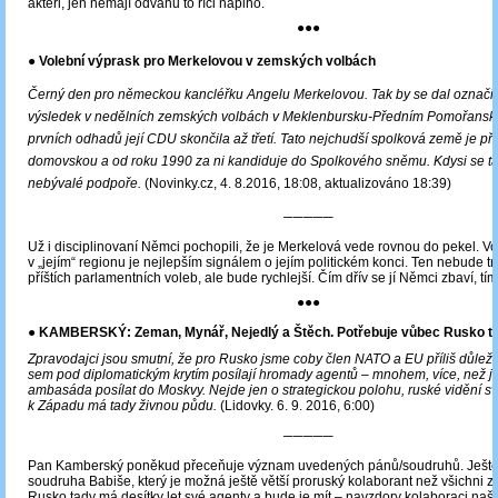
aktéři, jen nemají odvahu to říci naplno.
●●●
● Volební výprask pro Merkelovou v zemských volbách
Černý den pro německou kancléřku Angelu Merkelovou. Tak by se dal označit
výsledek v nedělních zemských volbách v Meklenbursku-Předním Pomořansku
prvních odhadů její CDU skončila až třetí. Tato nejchudší spolková země je přit
domovskou a od roku 1990 za ni kandiduje do Spolkového sněmu. Kdysi se ta
nebývalé podpoře.
(Novinky.cz, 4. 8.2016, 18:08, aktualizováno 18:39)
─────
Už i disciplinovaní Němci pochopili, že je Merkelová vede rovnou do pekel. V
v „jejím“ regionu je nejlepším signálem o jejím politickém konci. Ten nebude tr
příštích parlamentních voleb, ale bude rychlejší. Čím dřív se jí Němci zbaví, tí
●●●
●
KAMBERSKÝ: Zeman, Mynář, Nejedlý a Štěch. Potřebuje vůbec Rusko ta
Zpravodajci jsou smutní, že pro Rusko jsme coby člen NATO a EU příliš důleži
sem pod diplomatickým krytím posílají hromady agentů – mnohem, více, než j
ambasáda posílat do Moskvy. Nejde jen o strategickou polohu, ruské vidění sv
k Západu má tady živnou půdu.
(Lidovky. 6. 9. 2016, 6:00)
─────
Pan Kamberský poněkud přeceňuje význam uvedených pánů/soudruhů. Ješt
soudruha Babiše, který je možná ještě větší proruský kolaborant než všichni z
Rusko tady má desítky let své agenty a bude je mít – navzdory kolaboraci našic