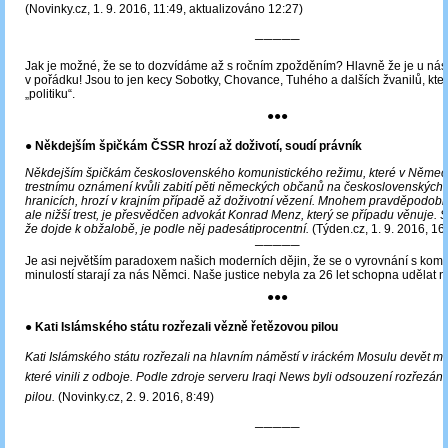
(Novinky.cz, 1. 9. 2016, 11:49, aktualizováno 12:27)
─────
Jak je možné, že se to dozvídáme až s ročním zpožděním? Hlavně že je u ná
v pořádku! Jsou to jen kecy Sobotky, Chovance, Tuhého a dalších žvanilů, kteří
„politiku“.
●●●
● Někdejším špičkám ČSSR hrozí až doživotí, soudí právník
Někdejším špičkám československého komunistického režimu, které v Německ
trestnímu oznámení kvůli zabití pěti německých občanů na československých
hranicích, hrozí v krajním případě až doživotní vězení. Mnohem pravděpodobně
ale nižší trest, je přesvědčen advokát Konrad Menz, který se případu věnuje. 
že dojde k obžalobě, je podle něj padesátiprocentní.
(Týden.cz, 1. 9. 2016, 16
─────
Je asi největším paradoxem našich moderních dějin, že se o vyrovnání s komu
minulostí starají za nás Němci. Naše justice nebyla za 26 let schopna udělat ni
●●●
● Kati Islámského státu rozřezali vězně řetězovou pilou
Kati Islámského státu rozřezali na hlavním náměstí v iráckém Mosulu devět mla
které vinili z odboje. Podle zdroje serveru Iraqi News byli odsouzení rozřezán
pilou.
(Novinky.cz, 2. 9. 2016, 8:49)
─────