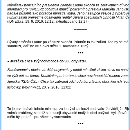
Náměstek policejního prezidenta Zdeněk Laube skončil ze zdravotních důvodů
Informaci pro iDNES.cz potvrdila mluvčí policejního prezidia Markéta Janovs
nadále působit jako poradce ministra vnitra. Jeho nástupce vzejde z výběrovéh
Funkci zatím převezme dosavadní ředitel Útvaru speciálních činnosti Milan Če
(iDNES.cz, 19. 9. 2016, 12:12, aktualizováno 12:17)
─────
Bývalý estébák Laube po zásluze skončil. Pánbůh to tak zařídil. Teď by se měli 
soudruzi, kteří ho ve funkci drželi: Chovanec a Tuhý.
●●●
● Jurečka chce zvýhodnit obce do 500 obyvatel
Zaměstnanci v obcích do 500 obyvatel by mohli měsíčně získat slevu na sociál
ve výši pět set korun. Koaličním partnerům to chce navrhnout šéf resortu země
Jurečka (KDU-ČSL). Chce tak zabránit odchodu lidí z těchto obcí, kterých jsou
tisícovky.
(Novinky.cz, 20. 9. 2016. 12:02)
─────
To je první návrh tohoto ministra, za který si zaslouží pochvalu. Je vidět, že žij
vnímá problémy, s nimiž se musejí obyvatelé malých obcí potýkat. Vylidňován
mělo být pro nás pro všechny varováním.
●●●