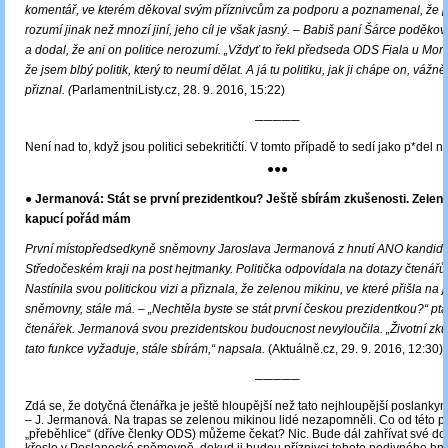
komentář, ve kterém děkoval svým příznivcům za podporu a poznamenal, že po
rozumí jinak než mnozí jiní, jeho cíl je však jasný.
‒
Babiš paní Šárce poděkov
a dodal, že ani on politice nerozumí. „Vždyť to řekl předseda ODS Fiala u Morav
že jsem blbý politik, který to neumí dělat. A já tu politiku, jak ji chápe on, váž
přiznal. (
ParlamentniListy.cz, 28. 9. 2016, 15:22)
─────
Není nad to, když jsou politici sebekritičtí. V tomto případě to sedí jako p*del n
●●●
● Jermanová: Stát se první prezidentkou? Ještě sbírám zkušenosti. Zelen
kapucí pořád mám
První místopředsedkyně sněmovny Jaroslava Jermanová z hnutí ANO kandidu
Středočeském kraji na post hejtmanky. Politička odpovídala na dotazy čtenářů
Nastínila svou politickou vizi a přiznala, že zelenou mikinu, ve které přišla na 
sněmovny, stále má. – „Nechtěla byste se stát první českou prezidentkou?“ pta
čtenářek. Jermanová svou prezidentskou budoucnost nevyloučila. „Životní zkuš
tato funkce vyžaduje, stále sbírám,“ napsala.
(Aktuálně.cz, 29. 9. 2016, 12:30)
─────
Zdá se, že dotyčná čtenářka je ještě hloupější než tato nejhloupější poslank
– J. Jermanová. Na trapas se zelenou mikinou lidé nezapomněli. Co od této po
„přeběhlice“ (dříve členky ODS) můžeme čekat? Nic. Bude dál zahřívat své d
křeslo v Poslanecké sněmovně, dokud ji budou příznivci tohoto podivného hnu