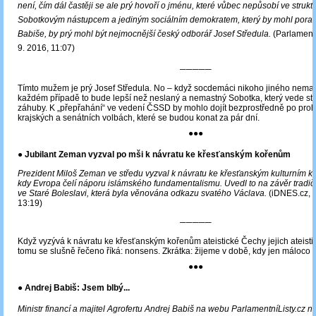
není, čím dál častěji se ale prý hovoří o jménu, které vůbec nepůsobí ve strukt
Sobotkovým nástupcem a jediným sociálním demokratem, který by mohl poraz
Babiše, by prý mohl být nejmocnější český odborář Josef Středula.
(Parlamentn
9. 2016, 11:07)
─────
Tímto mužem je prý Josef Středula. No – když socdemáci nikoho jiného nemají
každém případě to bude lepší než neslaný a nemastný Sobotka, který vede str
záhuby. K „přepřahání“ ve vedení ČSSD by mohlo dojít bezprostředně po pro
krajských a senátních volbách, které se budou konat za pár dní.
●●●
● Jubilant Zeman vyzval po mši k návratu ke křesťanským kořenům
Prezident Miloš Zeman ve středu vyzval k návratu ke křesťanským kulturním 
kdy Evropa čelí náporu islámského fundamentalismu. Uvedl to na závěr tradič
ve Staré Boleslavi, která byla věnována odkazu svatého Václava.
(iDNES.cz, 
13:19)
─────
Když vyzývá k návratu ke křesťanským kořenům ateistické Čechy jejich ateisti
tomu se slušně řečeno říká: nonsens. Zkrátka: žijeme v době, kdy jen máloc
●●●
● Andrej Babiš: Jsem blbý...
Ministr financí a majitel Agrofertu Andrej Babiš na webu ParlamentníListy.cz n