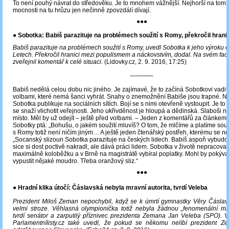
To není pouhý návrat do středověku. Je to mnohem vážnější. Nejhorší na tom j
mocnosti na tu hrůzu jen nečinně zpovzdálí dívají.
●●●
●
Sobotka: Babiš parazituje na problémech soužití s Romy, překročil hran
Babiš parazituje na problémech soužití s Romy, uvedl Sobotka k jeho výroku o
Letech. Překročil hranici mezi populismem a náckovstvím, dodal. Na svém fa
zveřejnil komentář k celé situaci.
(Lidovky.cz, 2. 9. 2016, 17:25)
─────
Babiš nedělá celou dobu nic jiného. Je zajímavé, že to začíná Sobotkovi vadit
volbami, které nemá šanci vyhrát. Snahy o znemožnění Babiše jsou trapné. N
Sobotka publikuje na sociálních sítích. Bojí se s nimi otevřeně vystoupit. Je to 
se snaží vlichotit veřejnosti. Jeho ukřivděnost je hloupá a dědinská. Slaboši ne
místo. Měl by už odejít – ještě před volbami. ‒ Jeden z komentářů za článke
Sobotky ptá: „Bohušu, o jakém soužití mluvíš? O tom, že mlčíme a platíme souži
s Romy totiž není ničím jiným… A ještě jeden čtenářský postřeh, kterému se n
„Socanský slizoun Sobotka parazituje na českých lidech. Babiš aspoň vybudov
sice si dost poctivě nakradl, ale dává práci lidem. Sobotka v životě nepracoval, 
maximálně koloběžku a v Brně na magistrátě vybíral poplatky. Mohl by pokýva
vypustit nějaké moudro. Třeba oranžový sliz.“
●●●
●
Hradní klika útočí: Čáslavská nebyla mravní autorita, tvrdí Veleba
Prezident Miloš Zeman nepochybil, když se k úmrtí gymnastky Věry Čáslavs
velmi stroze. Věhlasná olympionička totiž nebyla žádnou „fenomenální mra
tvrdí senátor a zarputilý příznivec prezidenta Zemana Jan Veleba (SPO). 
Parlamentnílisty.cz také uvedl, že pokud se někomu nelíbí prezident 