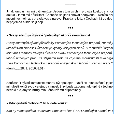
─────
Jinak tomu u nás ani být nemůže. Jedou v tom všichni, protože kdekdo si chce
dokud k tomu má příležitost. Čecháčci se jinak chovat nedovedou. Není to prvn
mocní nechtějí, aby pravda vyšla najevo. Pravda je totiž v Čechách již od dob 
nepříjemná a lidé se jí bojí…
●●●
● Svazy sdružující bývalé "pétépáky" ukončí svou činnost
Svazy sdružující bývalé příslušníky Pomocných technických praporů, známé ja
ukončí svou činnost. Důvodem je vysoký věk jejich členů. O rozpuštění organi
roku dnes rozhodli delegáti Českého svazu Pomocných technických praporů 
táborů nucených prací. Ke stejnému kroku se chystají i moravskoslezská orga
Svaz Pomocných technických praporů – Vojenských táborů nucených prací (S
(deník.cz, 28. 9. 2016, 8:01)
─────
Současní i bývalí komunisté mohou být spokojeni. Další skupina svědků jejich
minulosti končí svou veřejnou činnost. Brzy bude zapomenuto úplně všechno, 
nedělá nic, aby se hrůzy minulého režimu připomínaly.
●●●
● Kdo vystřídá Sobotku? To budete koukat
Kdo by mohl vystřídat Bohuslava Sobotku v čele ČSSD? Možných adeptů ve 