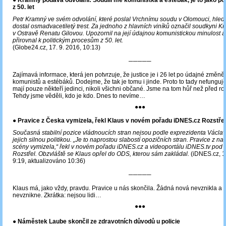
z 50. let
Petr Kramný ve svém odvolání, které poslal Vrchnímu soudu v Olomouci, hledal
dostal osmadvacetiletý trest. Za jednoho z hlavních viníků označil soudkyni 
v Ostravě Renatu Gilovou. Upozornil na její údajnou komunistickou minulost 
přirovnal k politickým procesům z 50. let.
(Globe24.cz, 17. 9. 2016, 10:13)
─────
Zajímavá informace, která jen potvrzuje, že justice je i 26 let po údajné změně
komunistů a estébáků. Dodejme, že tak je tomu i jinde. Proto to tady nefunguj
mají pouze někteří jedinci, nikoli všichni občané. Jsme na tom hůř než před r
Tehdy jsme věděli, kdo je kdo. Dnes to nevíme…
●●●
●
Pravice z Česka vymizela, řekl Klaus v novém pořadu iDNES.cz Rozstřel
Současná stabilní pozice vládnoucích stran nejsou podle exprezidenta Václa
jejich silnou politikou. „Je to naprostou slabostí opozičních stran. Pravice z naš
scény vymizela,“ řekl v novém pořadu iDNES.cz a videoportálu iDNES.tv pod
Rozstřel. Obzvláště se Klaus opřel do ODS, kterou sám zakládal.
(iDNES.cz, 1
9:19, aktualizováno 10:36)
─────
Klaus má, jako vždy, pravdu. Pravice u nás skončila. Žádná nová nevznikla a a
nevznikne. Zkrátka: nejsou lidi…
●●●
● Náměstek Laube skončil ze zdravotních důvodů u policie