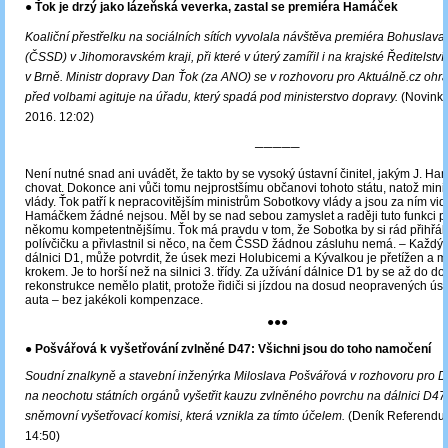
● Ťok je drzý jako lázeňská veverka, zastal se premiéra Hamáček
Koaliční přestřelku na sociálních sítích vyvolala návštěva premiéra Bohuslav
(ČSSD) v Jihomoravském kraji, při které v úterý zamířil i na krajské Ředitelství 
v Brně. Ministr dopravy Dan Ťok (za ANO) se v rozhovoru pro Aktuálně.cz ohra
před volbami agituje na úřadu, který spadá pod ministerstvo dopravy.
(Novinky.
2016. 12:02)
─────
Není nutné snad ani uvádět, že takto by se vysoký ústavní činitel, jakým J. H
chovat. Dokonce ani vůči tomu nejprostšímu občanovi tohoto státu, natož minis
vlády. Ťok patří k nepracovitějším ministrům Sobotkovy vlády a jsou za ním vid
Hamáčkem žádné nejsou. Měl by se nad sebou zamyslet a raději tuto funkci 
někomu kompetentnějšímu. Ťok má pravdu v tom, že Sobotka by si rád přihřál 
polívčičku a přivlastnil si něco, na čem ČSSD žádnou zásluhu nemá. ‒ Každý,
dálnici D1, může potvrdit, že úsek mezi Holubicemi a Kývalkou je přetížen a m
krokem. Je to horší než na silnici 3. třídy. Za užívání dálnice D1 by se až do d
rekonstrukce nemělo platit, protože řidiči si jízdou na dosud neopravených úse
auta – bez jakékoli kompenzace.
●●●
● Pošvářová k vyšetřování zvlněné D47: Všichni jsou do toho namočení
Soudní znalkyně a stavební inženýrka Miloslava Pošvářová v rozhovoru pro 
na neochotu státních orgánů vyšetřit kauzu zvlněného povrchu na dálnici D47. K
sněmovní vyšetřovací komisi, která vznikla za tímto účelem.
(Deník Referendum
14:50)