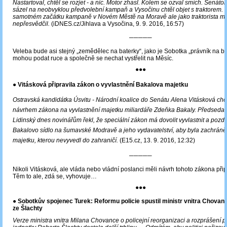
Nastartoval, chtěl se rozjet - a nic. Motor zhasl. Kolem se ozval smích. Senáto
sázel na neobvyklou předvolební kampaň a Vysočinu chtěl objet s traktorem.
samotném začátku kampaně v Novém Městě na Moravě ale jako traktorista m
nepřesvědčil.
(iDNES.cz/Jihlava a Vysočina, 9. 9. 2016, 16:57)
─────
Veleba bude asi stejný „zemědělec na baterky“, jako je Sobotka „právník na ba
mohou podat ruce a společně se nechat vystřelit na Měsíc.
●●●
● Vitásková připravila zákon o vyvlastnění Bakalova majetku
Ostravská kandidátka Úsvitu - Národní koalice do Senátu Alena Vitásková chce
návrhem zákona na vyvlastnění majetku miliardáře Zdeňka Bakaly. Předseda s
Lidinský dnes novinářům řekl, že speciální zákon má dovolit vyvlastnit a pozděj
Bakalovo sídlo na šumavské Modravě a jeho vydavatelství, aby byla zachrán
majetku, kterou nevyvedl do zahraničí.
(E15.cz, 13. 9. 2016, 12:32)
─────
Nikoli Vitásková, ale vláda nebo vládní poslanci měli návrh tohoto zákona přip
Těm to ale, zdá se, vyhovuje…
●●●
●
Sobotkův spojenec Turek: Reformu policie spustil ministr vnitra Chovan
ze Šlachty
Verze ministra vnitra Milana Chovance o policejní reorganizaci a rozprášení p