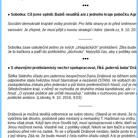
●●●
● Sobotka: Cíl jsme splnili. Babiš neudělá ani z jednoho kraje pobočku Agr
Sociální demokraté krajské volby prohráli. Pro šéfa strany je to před sněmov
varování. Je zřejmé, že musí přijít s novou strategií i lidmi.
(denik.cz, 9. 10. 201
─────
Sobotka zase uskutečnil jedno ze svých „chlapáckých“ prohlášení. Zítra bude 
Je to bačkora a patří do politického „důchodu“. Nejvyšší čas, aby z politiky ode
●●●
● S ohavnými protiislamisty nechci spolupracovat, říká ,jaderná baba’ Drá
Šéfka Státního úřadu pro jadernou bezpečnost Dana Drábová se během sobo
odpoledne stala hvězdou hnutí Starostové a nezávislí (STAN). Ve volbách do 
zastupitelstva získala přes jedenáct a půl tisíce preferenčních hlasů, což je ne
Středočeském kraji, v němž se rozhodla ze druhého místa kandidovat, ale i 
hnutí. „O vysoké politice ale určitě neuvažuji,” odmítla v rozhovoru pro server 
politické ambice.
(Lidovky, 9. 10. 2016, 9:03)
─────
Drábová je možná skvělá odbornice ve svém oboru. (Stejně je mi divné, že n
vydržela tak dlouho, podobně jako neslaný a nemastný T. Haišman na vnitru.) V
tomu však jinak. Když tam chce člověk být, musí spolupracovat s těmi, kteří se 
Jinou možnost nemá. Vlastně má: z politiky odejít. Nikoli se tam tlačit a myslet si
padnou před ním na zadek. To se v případě Drábové nestalo, takže proto to p
z její strany. Zdá se, že bude muset z čela svého úřadu odejít. A to je problém, 