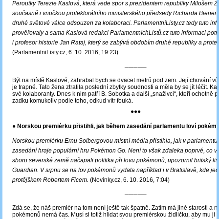
Peroutky Terezie Kaslová, která vede spor s prezidentem republiky Milošem 
současně i vnučkou protektorátního ministerského předsedy Richarda Bienerta
druhé světové válce odsouzen za kolaboraci. ParlamentníListy.cz tedy tuto inf
prověřovaly a sama Kaslová redakci ParlamentníchListů.cz tuto informaci potvrdi
i profesor historie Jan Rataj, který se zabývá obdobím druhé republiky a protek
(ParlamentniListy.cz, 6. 10. 2016, 19:23)
─────
Být na místě Kaslové, zahrabal bych se dvacet metrů pod zem. Její chování vů
je trapné. Tato žena ztratila poslední zbytky soudnosti a měla by se jít léčit. 
své kolaboranty. Dnes k nim patří B. Sobotka a další „snaživci“, kteří ochotně 
zadku komukoliv podle toho, odkud vítr fouká.
●●●
● Norskou premiérku přistihli, jak během zasedání parlamentu loví pokém
Norskou premiérku Ernu Solbergovou místní média přistihla, jak v parlament
zasedání hraje populární hru Pokémon Go. Není to však zdaleka poprvé, co 
sboru severské země načapali politika při lovu pokémonů, upozornil britský lis
Guardian. V srpnu se na lov pokémonů vydala například i v Bratislavě, kde je
protějškem Robertem Ficem.
(Novinky.cz, 6. 10. 2016, 7:04)
─────
Zdá se, že náš premiér na tom není ještě tak špatně. Zatím má jiné starosti a n
pokémonů nemá čas. Musí si totiž hlídat svou premiérskou židličku, aby mu ji