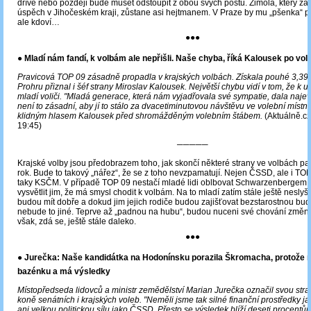
dříve nebo později bude muset odstoupit z obou svých postů. Zimola, který z
úspěch v Jihočeském kraji, zůstane asi hejtmanem. V Praze by mu „pšenka“ pří
ale kdoví…
●●●
● Mladí nám fandí, k volbám ale nepřišli. Naše chyba, říká Kalousek po vo
Pravicová TOP 09 zásadně propadla v krajských volbách. Získala pouhé 3,39 
Prohru přiznal i šéf strany Miroslav Kalousek. Největší chybu vidí v tom, že k u
mladí voliči. "Mladá generace, která nám vyjadřovala své sympatie, dala naje
není to zásadní, aby jí to stálo za dvacetiminutovou návštěvu ve volební místnos
klidným hlasem Kalousek před shromážděným volebním štábem.
(Aktuálně.cz,
19:45)
─────
Krajské volby jsou předobrazem toho, jak skončí některé strany ve volbách p
rok. Bude to takový „nářez“, že se z toho nevzpamatují. Nejen ČSSD, ale i T
taky KSČM. V případě TOP 09 nestačí mladé lidi oblbovat Schwarzenbergem s 
vysvětlit jim, že má smysl chodit k volbám. Na to mladí zatím stále ještě neslyš
budou mít dobře a dokud jim jejich rodiče budou zajišťovat bezstarostnou bu
nebude to jiné. Teprve až „padnou na hubu“, budou nuceni své chování změnit
však, zdá se, ještě stále daleko.
●●●
● Jurečka: Naše kandidátka na Hodonínsku porazila Škromacha, protože 
bazénku a má výsledky
Místopředseda lidovců a ministr zemědělství Marian Jurečka označil svou str
koně senátních i krajských voleb. "Neměli jsme tak silné finanční prostředky j
ani velkou politickou sílu jako ČSSD. Přesto se výsledek blíží deseti procentům