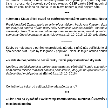
se nedělá. Doufám, že nám náš slavný hokejista objasní, proč (navzdory sv
číslu na dresu, které evokuje sovětskou okupaci ČSSR z roku 1968) nepohrdl
a hrál za zemi našeho okupanta. To mi hlava nebere a jistě nejsem sám…
●●●
●
Zeman a Klaus přijeli pozdě na pohřeb slovenského exprezidenta. Nepusti
Prezident Miloš Zeman spolu se svým předchůdcem Václavem Klausem dorazi
Bratislavy na pohřeb bývalé hlavy státu Slovenska Michala Kováče. Informova
slovenský deník Sme ve své online reportáži ze smutečního průvodu prvního 
samostatného slovenského státu.
(Lidovky.cz, 13. 10. 2016, 13:20, aktualizov
─────
Kdyby se nejednalo o pohřeb exprezidenta národa, s nímž nás pojí historie víc
společného státu, byla by to legrace k popukání. Není. Je to jen ostuda obřích
●●●
● Nahlaste hospodského bez účtenky. Babiš připravil udavačský web
Nedílnou součástí projektu elektronické evidence tržeb (EET) bude také uda
něm budou mít lidé možnost nahlásit podnikatele, který jim nevydal účtenku, a
daňový úřad mohl potrestat.
(Echo24.cz, 13. 10. 2016)
─────
Co jiného lze čekat od estébáckého udavače, že ano?
●●●
● Lídr ANO na Vysočině Pavlík zatajil komunistickou minulost. Členství v 
milicích dál popírá