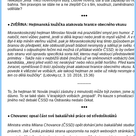
Někdejší „elita“ mezi novinovými tituly, Lidové noviny, dál a dál zapadají do n
bahna. Ten pravopis se stále ne a ne zlepšit! Co s tím, soudruzi, zaměstnanci 
uděláte?
●●●
● ZVĚŘINA: Hejtmanská loužička atakovala hranice obecného vkusu
Moravskoslezský hejtman Miroslav Novák má prazvláštní smysl pro humor. Z v
natočil, není vůbec patrné, jestli si dělá legraci nebo jestli to myslí vážně. A v t
Byl-li klip míněn vteřinu vážně, pak je Moravskoslezký kraj tímto způsobem pr
branou do předpeklí, kde obtloustlí pivaři blábolí nesmysly a sdělují je světu.
podívaná s odpudivými řečmi má možná cíl přilákat voliče ČSSD, to by ovše
tuto stranu volí opravdu specifická sorta lidí, kterou mají vedoucí představitelé
primitivy. - Takže nás v nejbližší době (možná už ve sněmovních volbách) čeká 
kandidáta, „který před voliči nic neskrývá“ nebo něco ještě horšího. Před kam
zvracet, vyměšovat či tisíci způsoby jinak atakovat hranice obecného vkusu. 
povede k vítězství ve volbách, ale takový hejtman ze sebe už nikdy nesmyje oz
ten co dělá loužičky“.
(Lidovky.cz, 3. 10. 2016, 15:36)
─────
To, že hejtman M. Novák (mající zásluhy z minulosti) může být zvolen, jsme z
dávno. To se také stalo. V krajských volbách „propadl“. Po kauze s privatizací
jiného než debakl ČSSD na Ostravsku nedalo čekat.
●●●
● Chovanec opsal část své bakalářské práce od středoškoláků
Ministra vnitra Milana Chovance (ČSSD) opět dohání jeho bakalářské studiu
právech. Jak Česká pirátská strana upozornila na svých webových stránkách