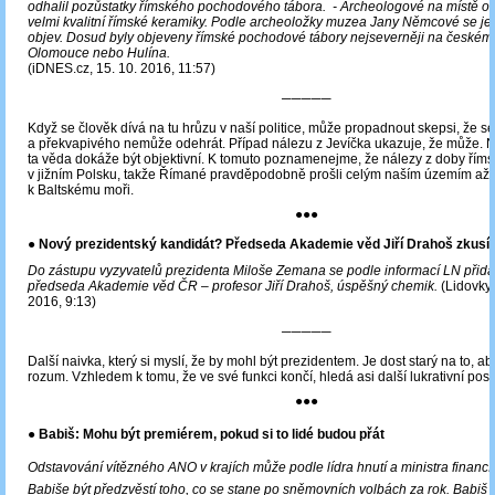
odhalil pozůstatky římského pochodového tábora. - Archeologové na místě obj
velmi kvalitní římské keramiky. Podle archeoložky muzea Jany Němcové se je
objev. Dosud byly objeveny římské pochodové tábory nejseverněji na českém
Olomouce nebo Hulína.
(iDNES.cz, 15. 10. 2016, 11:57)
─────
Když se člověk dívá na tu hrůzu v naší politice, může propadnout skepsi, že s
a překvapivého nemůže odehrát. Případ nálezu z Jevíčka ukazuje, že může. N
ta věda dokáže být objektivní. K tomuto poznamenejme, že nálezy z doby římsk
v jižním Polsku, takže Římané pravděpodobně prošli celým naším územím až 
k Baltskému moři.
●●●
●
Nový prezidentský kandidát? Předseda Akademie věd Jiří Drahoš zkusí 
Do zástupu vyzyvatelů prezidenta Miloše Zemana se podle informací LN přidá 
předseda Akademie věd ČR – profesor Jiří Drahoš, úspěšný chemik.
(Lidovky.
2016, 9:13)
─────
Další naivka, který si myslí, že by mohl být prezidentem. Je dost starý na to, a
rozum. Vzhledem k tomu, že ve své funkci končí, hledá asi další lukrativní post
●●●
● Babiš: Mohu být premiérem, pokud si to lidé budou přát
Odstavování vítězného ANO v krajích může podle lídra hnutí a ministra financí
Babiše být předzvěstí toho, co se stane po sněmovních volbách za rok. Babiš t