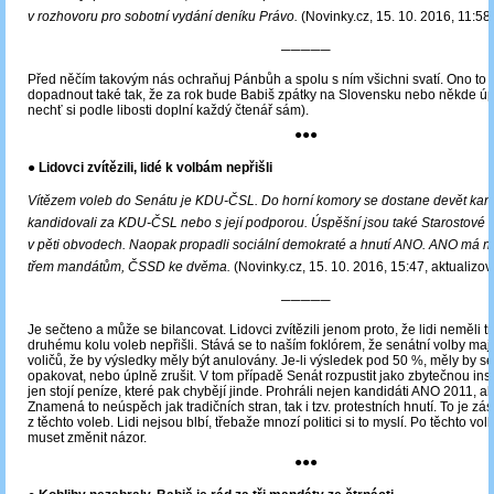
v rozhovoru pro sobotní vydání deníku Právo.
(Novinky.cz, 15. 10. 2016, 11:58
─────
Před něčím takovým nás ochraňuj Pánbůh a spolu s ním všichni svatí. Ono to
dopadnout také tak, že za rok bude Babiš zpátky na Slovensku nebo někde úpl
nechť si podle libosti doplní každý čtenář sám).
●●●
● Lidovci zvítězili, lidé k volbám nepřišli
Vítězem voleb do Senátu je KDU-ČSL. Do horní komory se dostane devět kandi
kandidovali za KDU-ČSL nebo s její podporou. Úspěšní jsou také Starostové a
v pěti obvodech. Naopak propadli sociální demokraté a hnutí ANO. ANO má 
třem mandátům, ČSSD ke dvěma.
(Novinky.cz, 15. 10. 2016, 15:47, aktualizo
─────
Je sečteno a může se bilancovat. Lidovci zvítězili jenom proto, že lidi neměli tr
druhému kolu voleb nepřišli. Stává se to naším foklórem, že senátní volby mají
voličů, že by výsledky měly být anulovány. Je-li výsledek pod 50 %, měly by se
opakovat, nebo úplně zrušit. V tom případě Senát rozpustit jako zbytečnou insti
jen stojí peníze, které pak chybějí jinde. Prohráli nejen kandidáti ANO 2011, a
Znamená to neúspěch jak tradičních stran, tak i tzv. protestních hnutí. To je z
z těchto voleb. Lidi nejsou blbí, třebaže mnozí politici si to myslí. Po těchto v
muset změnit názor.
●●●