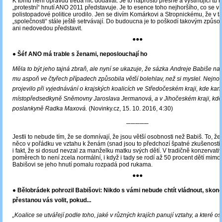
K tomu není opravdu třeba nic dodávat. Je to naprosto přesné a vystihující tu h
„protestní“ hnutí ANO 2011 představuje. Je to esence toho nejhoršího, co se v 
polistopadové politice urodilo. Jen se divím Komárkovi a Stropnickému, že v t
„společnosti“ stále ještě setrvávají. Do budoucna je to poškodí takovým způsob
ani nedovedou představit.
●●●
● Šéf ANO má trable s ženami, neposlouchají ho
Měla to být jeho tajná zbraň, ale nyní se ukazuje, že sázka Andreje Babiše na 
mu aspoň ve čtyřech případech způsobila větší bolehlav, než si myslel. Nejnově
projevilo při vyjednávání o krajských koalicích ve Středočeském kraji, kde kan
místopředsedkyně Sněmovny Jaroslava Jermanová, a v Jihočeském kraji, kde 
poslankyně Radka Maxová.
(Novinky.cz, 15. 10. 2016, 4:30)
─────
Jestli to nebude tím, že se domnívají, že jsou větší osobnosti než Babiš. To, ž
něco v pořádku ve vztahu k ženám (snad jsou to předchozí špatné zkušenosti 
i fakt, že si dosud nevzal za manželku matku svých dětí. V tradičně konzervati
poměrech to není zcela normální, i když i tady se rodí až 50 procent dětí mimo
Babišovi se jeho hnutí pomalu rozpadá pod rukama.
●●●
● Bělobrádek pohrozil Babišovi: Nikdo s vámi nebude chtít vládnout, skončí
přestanou vás volit, pokud...
„Koalice se utvářejí podle toho, jaké v různých krajích panují vztahy, a které o