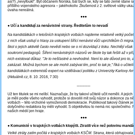
asi?) „nevyfoukl“. Být občanem Norska, bál bych se, kdy se tato země stane sn
příštího vojenského agresora – jakéhokoliv. Zkušenost z 2. světové války ukazu
úvaha nereálná.
●●●
● Učí a kandidují za nenávistné strany. Ředitelům to nevadí
Na kandidátkách v letošních krajských volbách najdeme relativně velký počet u
z nich však usilují o hlasy za uskupení šířící nenávist vůči uprchlíkům či migra
škol o jejich aktivitě často nevědí nebo se o ní dozvídají z tisku. Nechtějí vša
soukromí pedagogů. Šíření nenávistných názorů ve škole by tak řešili až v pří
nich existoval důkaz. "Je to nešťastné a nevhodné. Není to ale důvod pro to, 
zakázali. Možná bychom se ale mohli zabývat tím, proč to tak je," říká o učitelí
kandidátkách extremistů expert na vzdělávací politiku z Univerzity Karlovy Arn
(Aktuálně.cz, 8. 10. 2016, 7:30)
─────
Už ten titulek se mi nelíbí. Naznačuje, že by takoví učitelé učit neměli. A jejich 
je měli podle všeho vyhodit, protože si dovolili mít svůj názor a dokonce za ně
volbách – této vrcholné vymoženosti demokracie. Publikovat takový článek je 
dotyčného redaktora by měli vyhodit. S objektivitou to nemá nic společného. Na
našich médií jen hraje.
●●●
●
Komunisté v krajských volbách klopýtli. Ztratili více než polovinu mandá
Velké ztráty zatím počítá v krajských volbách KSČM. Strana, která obhajovala