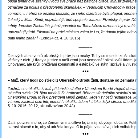
opsal téměř dvě stránky úvodu své práce bez patřičné citace. Ministr zveřejně
označuje za pokus o předvolební skandálek. ‒ Vedoucím Chovancovy práce b
Tomažič, u něhož se později ukázalo, že i jeho dizertace byla plagiát, oponen
Telecký a Milan Kindl, nejznámější lidé spojení s kauzou Plzeňských práv. D
tehdy Jaroslav Zachariáš, jehož posudek na Tomažičovu dizertaci byl rovněž p
upozorňují piráti. Pikantní na práci ministra vnitra je i to, že datum jejího ode
datu jejího zadání.
(Echo24.cz, 4. 10. 2016)
─────
Takových absolventů plzeňských práv jsou mraky. To by se muselo zrušit stud
většiny z nich. „Úřady a justice v naší zemi jsou nemocné“ nikoli kvůli lidem, ja
Chovanec, ale kvůli přežívání komunistů a estébáků ve státní správě a v justici
●●●
● Muž, který hodil po střelci z Uherského Brodu židli, dostane od Zemana m
Zachránce několika životů při loňské střelbě v Uherském Brodě zřejmě dostan
státního svátku 28. října medaili Za hrdinství. Během středečního setkání s oby
Uherského Brodu to řekl prezident Miloš Zeman. Jeden z hostů restaurace, kde
v únoru zastřelil osm lidí, pomohl několika lidem k útěku, když střelce uhodil žid
5. 10. 2016, 20:12, aktualizováno 20:48)
─────
Další potvrzení toho, že Zeman vnímá citlivě to, čím žijí obyčejní občané. Politi
starost hlavně o to, aby si udržela koryta. O ta půjde v nastávajících volbách 
●●●