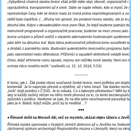
„
Vybydlená chatrná stavba levice však ještě stále stojí, ideově, organizačně i l
vyprázdněná, transparentní až k smrti. Stále se najde někdo, kdo si myslí, že 
reprezentuje časy, kde se levice rvala za rovná práva neprivilegovaných a za
obětí byla úspěšná. (…)Ruiny lze opravit, lze postavit novou stavbu, ale je to 
dlouhá léta. Kdysi v devadesátém roce jsem říkal, že když budeme patnáct dva
intenzivně programově a organizačně pracovat, budeme se moci znovu jako a
levice ucházet o přízeň voličů s vlastním alternativním hodnotovým systémem.
jako běh na dlouhou trať. Byla dána jednoznačně přednost tomu soustředit se 
a drobků z panského stolu. Budování autentického levicového programu byl
jako staromilství nebo dětinskost. Příživníci a squatteři definitivně ovládli levi
Dnes, když strhneme ruinu squatu, nejsou ani náčrtky nové stavby. Není ani n
ochota něco nového tvořit.“
(vaševěc.cz, 15. 10. 2016, 5:53)
─────
K tomu, jak L. Žák podal obraz současné české levice, není potřeba ani doplně
komentář. Je to naprosto přesné a výstižné, až z toho mrazí. Tak daleko necha
„hoši“ dojít poměry v ČSSD. Je to ostuda. Co s takovým předsedou? Měli by to
aby si každý slušný občan na něho mohl plivnout za to, co tento bezskrupulózn
způsobil v politice. Nedivme se pak, že na této jeho neschopnosti parazitují ta
jako je A. Babiš. Když může, proč by to nedělal…?
●●●
●
Římané došli na Moravě dál, než se myslelo, ukázal objev tábora u Jevíč
Římská vojska operovala v českých zemích dokonce až u Jevíčka na Svitavsku.
záchranný výzkum archeologů Regionálního muzea v Litomyšli, který na okraj