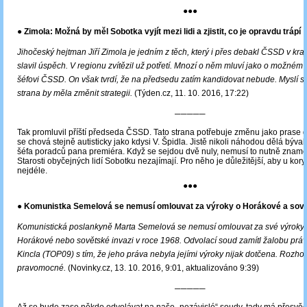
●●●
● Zimola: Možná by měl Sobotka vyjít mezi lidi a zjistit, co je opravdu trápí
Jihočeský hejtman Jiří Zimola je jedním z těch, který i přes debakl ČSSD v kr
slavil úspěch. V regionu zvítězil už potřetí. Mnozí o něm mluví jako o možné
šéfovi ČSSD. On však tvrdí, že na předsedu zatím kandidovat nebude. Myslí si
strana by měla změnit strategii.
(Týden.cz, 11. 10. 2016, 17:22)
─────
Tak promluvil příští předseda ČSSD. Tato strana potřebuje změnu jako prase 
se chová stejně autisticky jako kdysi V. Špidla. Jistě nikoli náhodou dělá býva
šéfa poradců pana premiéra. Když se sejdou dvě nuly, nemusí to nutně znam
Starosti obyčejných lidí Sobotku nezajímají. Pro něho je důležitější, aby u kory
nejdéle.
●●●
● Komunistka Semelová se nemusí omlouvat za výroky o Horákové a sově
Komunistická poslankyně Marta Semelová se nemusí omlouvat za své výroky 
Horákové nebo sovětské invazi v roce 1968. Odvolací soud zamítl žalobu prá
Kincla (TOP09) s tím, že jeho práva nebyla jejími výroky nijak dotčena. Rozhod
pravomocné.
(Novinky.cz, 13. 10. 2016, 9:01, aktualizováno 9:39)
─────