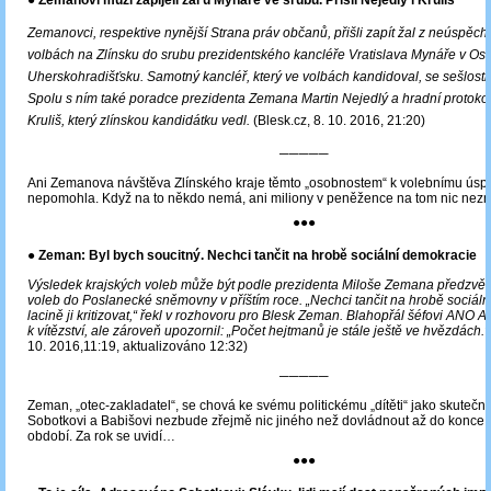
● Zemanovi muži zapíjeli žal u Mynáře ve srubu. Přišli Nejedlý i Kruliš
Zemanovci, respektive nynější Strana práv občanů, přišli zapít žal z neúspěch
volbách na Zlínsku do srubu prezidentského kancléře Vratislava Mynáře v O
Uherskohradišťsku. Samotný kancléř, který ve volbách kandidoval, se sešlosti 
Spolu s ním také poradce prezidenta Zemana Martin Nejedlý a hradní protokol
Kruliš, který zlínskou kandidátku vedl.
(Blesk.cz, 8. 10. 2016, 21:20)
─────
Ani Zemanova návštěva Zlínského kraje těmto „osobnostem“ k volebnímu ús
nepomohla. Když na to někdo nemá, ani miliony v peněžence na tom nic nezm
●●●
● Zeman: Byl bych soucitný. Nechci tančit na hrobě sociální demokracie
Výsledek krajských voleb může být podle prezidenta Miloše Zemana předzvěs
voleb do Poslanecké sněmovny v příštím roce. „Nechci tančit na hrobě sociál
lacině ji kritizovat,“ řekl v rozhovoru pro Blesk Zeman. Blahopřál šéfovi ANO A
k vítězství, ale zároveň upozornil: „Počet hejtmanů je stále ještě ve hvězdách.
10. 2016,11:19, aktualizováno 12:32)
─────
Zeman, „otec-zakladatel“, se chová ke svému politickému „dítěti“ jako skutečný
Sobotkovi a Babišovi nezbude zřejmě nic jiného než dovládnout až do konce 
období. Za rok se uvidí…
●●●