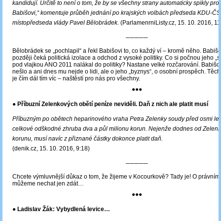
kandidují. Určitě to není o tom, že by se všechny strany automaticky spikly prot
Babišovi,“ komentuje průběh jednání po krajských volbách předseda KDU-ČS
místopředseda vlády Pavel Bělobrádek.
(ParlamenrniListy.cz, 15. 10. 2016, 11
─────
Bělobrádek se „pochlapil“ a řekl Babišovi to, co každý ví – kromě něho. Babiš
později čeká politická izolace a odchod z vysoké politiky. Co si počnou jeho „sir
pod vlajkou ANO 2011 nalákal do politiky? Nastane velké rozčarování. Babišo
nešlo a ani dnes mu nejde o lidi, ale o jeho „byznys“, o osobní prospěch. Těch
je čím dál tím víc – naštěstí pro nás pro všechny.
●●●
● Příbuzní Zelenkových obětí peníze neviděli. Daň z nich ale platit musí
Příbuzným po obětech heparinového vraha Petra Zelenky soudy před osmi lety
celkové odškodné zhruba dva a půl milionu korun. Nejenže dodnes od Zelenky
korunu, musí navíc z přiznané částky dokonce platit daň.
(denik.cz, 15. 10. 2016, 9:18)
─────
Chcete výmluvnější důkaz o tom, že žijeme v Kocourkově? Tady je! O právním 
můžeme nechat jen zdát…
●●●
● Ladislav Žák: Vybydlená levice…