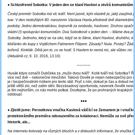
● Schizofrenní Sobotka: V jeden den se klaní Havlovi a otvírá komunistům 
Český premiér Sobotka má víc tváří. Není jasné, kým vlastně je, jaký zaujímá p
tvar. V den nedožitých 80. narozenin Václava Havla předvedl dvě diametrálně
podoby. Jednu demokratickou, bojovník za svobodu, havlovec. Druhou opačn
vládní (!) spolupráci komunistům. Dva Sobotkové v jeden den. ‒ Máme dva pr
Sobotky. Jednoho, který se na oko, když se to šikne, klaní Havlovi, druhého, kte
kliďánko do kupy s Vojtěchem Falmerem Filipem. Zásady? Nula. Postoj? Žád
kořenů. Kinklák. Dělá jen to, co se hodí. S Havlem to nemá nic, ale vůbec nic
(Aktuálně.cz, 6. 10. 2016, 13:10)
─────
Husák kdysi označil Dubčeka za „muže dvou tváří“. Kolik tváří má Sobotka? Ře
více než dvě – nekonečné množství. Takový člověk je nejen nebezpečný pro d
je i bezpečnostním rizikem pro tento stát. Pryč s ním, dokud je čas a dokud ne
ještě větší zlo, než zatím stihl. Bezzásadový oportunista, navenek člověk nes
je tím nejhorším, co nás mohlo potkat. Doufejme, že po prohraných krajských
odstoupí.
●●●
● Zjistili jsme: Peroutkova vnučka Kaslová válčící se Zemanem je i vnučk
protektorátního premiéra odsouzeného za kolaboraci. Nemůže za své předk
historik, ale...
Na internetu kolovaly na různých blozích a v diskusích informace, že vnučka 