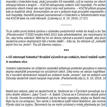
mandát v Ústeckém kraji, ztrácí prozatím 93 mandátů, což je nejvíce ze všech s
obhajují křesla v krajích. ‒ KSČM obhajovala celkem 182 mandátů. Po sečtení
poloviny všech hlasů ale nyní ztrácí více než polovinu. ‒ KSČM přitom propad
kde je tradičně silná. Komunistům se ani v jednom kraji prozatím nepodařilo o
své mandáty. Největší propad zaznamenali v Ústeckém a Středočeském kraji. 
má KSČM také na celé Moravě.
(Lidovky.cz, 8. 10. 2016, 17:37)
─────
To je zatím první dobrá zpráva o výsledku podzimních voleb do krajů a do Sen
„Převálcování“ ČSSD hnutím ANO 2011 bylo předvídatelné, ale neschopný So
nic, aby tomu zabránil. Měli by ho ze strany vyhnat a poslat k lopatě, aby pozn
skutečná práce obyčejných lidí v tomto státě! ‒ Zdá se, že občané už „nebašt
jejich hru na „levici“. Tou již dávnou nejsou…
●●●
● Už odstoupil Sobotka? Brutální výsměch po volbách, které totálně vydrtil
A mnohem více
Volební odpoledne se sčítáním výsledků přitahuje politické glosátory k interne
dojmy okamžitě prezentují na sociálních sítích. Díky tomu se občan například
že v sociální demokracii nejspíš po volbách bude „veselo“, byť ve velkých uv
Důvody skutečně slavit naopak mají jinde.
(ParlamentiListy.cz, 8. 10. 2016, 16
─────
Babiš jen ukázal, jaký ve skutečnosti je. Slušnost se v Čechách považuje za sl
toho dobře vědom i „taky“ Čech ‒ A. Babiš. Chová se k Čehúnom stejně pohrd
G. Husák. Dovedete si představit, jak by to tady vypadalo, kdyby se Babiš sta
Bylo by to na emigraci. Ten výrok o Sobotkovi patří nikoli Babišovi, ale novináři
Přesto stojí za úvahu. Škromach by se mohl ucházet o místo předsedy po Sobot