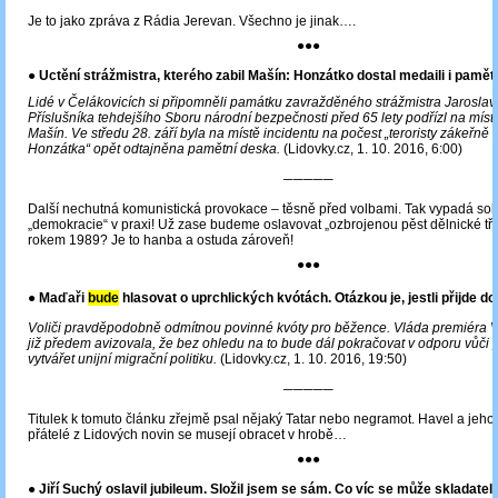
Je to jako zpráva z Rádia Jerevan. Všechno je jinak….
●●●
●
Uctění strážmistra, kterého zabil Mašín: Honzátko dostal medaili i pamět
Lidé v Čelákovicích si připomněli památku zavražděného strážmistra Jarosla
Příslušníka tehdejšího Sboru národní bezpečnosti před 65 lety podřízl na místní
Mašín. Ve středu 28. září byla na místě incidentu na počest „teroristy zákeřn
Honzátka“ opět odtajněna pamětní deska.
(Lidovky.cz, 1. 10. 2016, 6:00)
─────
Další nechutná komunistická provokace – těsně před volbami. Tak vypadá so
„demokracie“ v praxi! Už zase budeme oslavovat „ozbrojenou pěst dělnické tří
rokem 1989? Je to hanba a ostuda zároveň!
●●●
● Maďaři
bude
hlasovat o uprchlických kvótách. Otázkou je, jestli přijde do
Voliči pravděpodobně odmítnou povinné kvóty pro běžence. Vláda premiéra V
již předem avizovala, že bez ohledu na to bude dál pokračovat v odporu vůči
vytvářet unijní migrační politiku.
(Lidovky.cz, 1. 10. 2016, 19:50)
─────
Titulek k tomuto článku zřejmě psal nějaký Tatar nebo negramot. Havel a jeho 
přátelé z Lidových novin se musejí obracet v hrobě…
●●●
● Jiří Suchý oslavil jubileum. Složil jsem se sám. Co víc se může skladateli