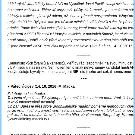
Lídr krajské kandidátky hnutí ANO na Vysočině Josef Pavlík zatajil své členstv
ho teprve ve čtvrtek. Jihlavské listy navíc přišly s informací o jeho možném pů
Lidových milicích. „Je to již dávno, už si na to přesně nevzpomínám. Vždyť od 
uplynulo 30 let. Byl jsem tam jen několik měsíců,“ sdělil Pavlík s tím, že působe
odmítá. Podle listů však existují dokumenty, které jednoznačně ukazují na jeho
působení v KSČ i členství v Lidových milicích. V novinách 5plus2, které vlastn
hnutí Andrej Babiš, navíc před volbami prezentoval svou rodinu jako oběť teh
O jeho členství v KSČ tam však nepadlo ani slovo.
(Aktuálně.cz, 14. 10. 2016,
─────
Komunistických žvanilů a kariéristů, kteří by rádi zapomněli na svou minulost (
v LM), jsou u nás mraky. Není to jen tento jinak nevýznamný kandidát hnutí AN
kterým šéfuje bývalý komunista a agent StB, nic jiného ani čekat nemůžeme.
●●●
●
Páteční glosy (14. 10. 2016) M. Macka
Z debaty na facebooku:
Tak jsem si poslechl TV vystoupení potenciálního senátora pana Váni. Jak bych
takový intelektuálně nesmělý…
On pan Bureš je přes svoje „podnikatelské nadání“ poměrně jednoduchý člově
je, že všichni jeho „zaměstnanci“ se snaží nad svým šéfem intelektuálně nevyč
pak končí na mentální úrovni obecního blba, viz Komárek, Stropnický, Harapes
(www.viditelny-macek.cz)
─────