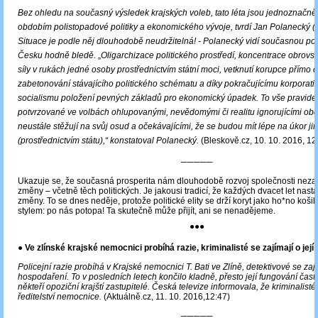
Bez ohledu na současný výsledek krajských voleb, tato léta jsou jednoznačně
obdobím polistopadové politiky a ekonomického vývoje, tvrdí Jan Polanecký (
Situace je podle něj dlouhodobě neudržitelná! - Polanecký vidí současnou poli
Česku hodně bledě.
„
Oligarchizace politického prostředí, koncentrace obrov
síly v rukách jedné osoby prostřednictvím státní moci, vetknutí korupce přímo 
zabetonování stávajícího politického schématu a díky pokračujícímu korporati
socialismu položení pevných základů pro ekonomický úpadek. To vše pravide
potvrzované ve volbách ohlupovanými, nevědomými či realitu ignorujícími občan
neustále stěžují na svůj osud a očekávajícími, že se budou mít lépe na úkor ji
(prostřednictvím státu),“
konstatoval Polanecký.
(Bleskově.cz, 10. 10. 2016, 12
─────
Ukazuje se, že současná prosperita nám dlouhodobě rozvoj společnosti nezaji
změny – včetně těch politických. Je jakousi tradicí, že každých dvacet let nast
změny. To se dnes neděje, protože politické elity se drží koryt jako ho*no košil
stylem: po nás potopa! Ta skutečně může přijít, ani se nenadějeme.
●●●
● Ve zlínské krajské nemocnici probíhá razie, kriminalisté se zajímají o jej
Policejní razie probíhá v Krajské nemocnici T. Bati ve Zlíně, detektivové se zajím
hospodaření. To v posledních letech končilo kladně, přesto její fungování často 
někteří opoziční krajští zastupitelé. Česká televize informovala, že kriminalist
ředitelství nemocnice.
(Aktuálně.cz, 11. 10. 2016,12:47)
─────