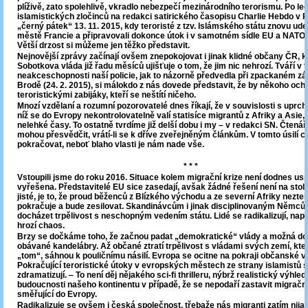
plíživě, zato spolehlivě, vkradlo nebezpečí mezinárodního terorismu. Po l
islamistických zločinců na redakci satirického časopisu Charlie Hebdo v Pa
„černý pátek“ 13. 11. 2015, kdy teroristé z tzv. Islámského státu znovu udeř
městě Francie a připravovali dokonce útok i v samotném sídle EU a NATO 
Větší drzost si můžeme jen těžko představit.
Nejnovější zprávy začínají ovšem znepokojovat i jinak klidné občany ČR, k
Sobotkova vláda již řadu měsíců ujišťuje o tom, že jim nic nehrozí. Tváří v 
neakceschopnosti naší policie, jak to názorně předvedla při zpackaném zá
Brodě (24. 2. 2015), si málokdo z nás dovede představit, že by někoho ochr
teroristickými zabijáky, kteří se neštítí ničeho.
Mnozí vzdělaní a rozumní pozorovatelé dnes říkají, že v souvislosti s uprchli
níž se do Evropy nekontrolovatelně valí statisíce migrantů z Afriky a Asie,
nelehké časy. To ostatně tvrdíme již delší dobu i my – v redakci SN. Čtenář
mohou přesvědčit, vrátí-li se k dříve zveřejněným článkům. V tomto úsilí 
pokračovat, neboť blaho vlasti je nám nade vše.
* * *
Vstoupili jsme do roku 2016. Situace kolem migrační krize není dodnes us
vyřešena. Představitelé EU sice zasedají, avšak žádné řešení není na stole
jisté, je to, že proud běženců z Blízkého východu a ze severní Afriky nez
pokračuje a bude zesilovat. Skandinávcům i jinak disciplinovaným Němců
docházet trpělivost s neschopným vedením státu. Lidé se radikalizují, napě
hrozí chaos.
Brzy se dočkáme toho, že začnou padat „demokratické“ vlády a možná dojd
obávané kandelábry. Až občané ztratí trpělivost s vládami svých zemí, kter
„tom“, sáhnou k pouličnímu násilí. Evropa se ocitne na pokraji občanské v
Pokračující teroristické útoky v evropských městech ze strany islamistů si
zdramatizují. ‒ To není děj nějakého sci-fi thrilleru, nýbrž realistický výhl
budoucnosti našeho kontinentu v případě, že se nepodaří zastavit migračn
směřující do Evropy.
Radikalizuje se ovšem i česká společnost, třebaže nás migranti zatím nijak