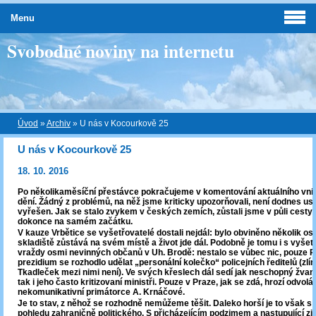
Menu
Svobodné noviny na internetu
Úvod
»
Archiv
»
U nás v Kocourkově 25
U nás v Kocourkově 25
18. 10. 2016
Po několikaměsíční přestávce pokračujeme v komentování aktuálního vnit
dění. Žádný z problémů, na něž jsme kriticky upozorňovali, není dodnes us
vyřešen. Jak se stalo zvykem v českých zemích, zůstali jsme v půli cesty
dokonce na samém začátku.
V kauze Vrbětice se vyšetřovatelé dostali nejdál: bylo obviněno několik os
skladiště zůstává na svém místě a život jde dál. Podobně je tomu i s vyše
vraždy osmi nevinných občanů v Uh. Brodě: nestalo se vůbec nic, pouze Po
prezidium se rozhodlo udělat „personální kolečko“ policejních ředitelů (zlín
Tkadleček mezi nimi není). Ve svých křeslech dál sedí jak neschopný žvani
tak i jeho často kritizovaní ministři. Pouze v Praze, jak se zdá, hrozí odvolá
nekomunikativní primátorce A. Krnáčové.
Je to stav, z něhož se rozhodně nemůžeme těšit. Daleko horší je to však s 
pohledu zahraničně politického. S přicházejícím podzimem a nastupující z