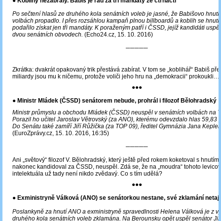
● Koblihy nezabraly. Babiš je rád za tři mandáty ze čtrnácti
Po sečtení hlasů ze druhého kola senátních voleb je jasné, že Babišovo hnut
volbách propadlo. I přes rozsáhlou kampaň plnou billboardů a koblih se hnutí m
podařilo získat jen tři mandáty. K poraženým patří i ČSSD, jejíž kandidáti uspě
dvou senátních obvodech.
(Echo24.cz, 15. 10. 2016)
─────
Zkrátka: dvakrát opakovaný trik přestává zabírat. V tom se „koblihář“ Babiš pře
miliardy jsou mu k ničemu, protože voliči jeho hru na „demokracii“ prokoukli…
●●●
●
Ministr Mládek (ČSSD) senátorem nebude, prohrál i filozof Bělohradský
Ministr průmyslu a obchodu Mládek (ČSSD) neuspěl v senátních volbách na 
Porazil ho učitel Jaroslav Větrovský (za ANO), kterému odevzdalo hlas 59,83 p
Do Senátu také zamíří Jiří Růžička (za TOP 09), ředitel Gymnázia Jana Kepler
(EuroZprávy.cz, 15. 10. 2016, 16:35)
─────
Ani „světový“ filozof V. Bělohradský, který ještě před rokem koketoval s hnutí
nakonec kandidoval za ČSSD, neuspěl. Zdá se, že na „moudra“ tohoto levico
intelektuála už tady není nikdo zvědavý. Co s tím udělá?
●●●
● Exministryně Válková (ANO) se senátorkou nestane, své zklamání netají
Poslankyně za hnutí ANO a exministryně spravedlnosti Helena Válková je z v
druhého kola senátních voleb zklamána. Na Berounsku opět uspěl senátor Jiří