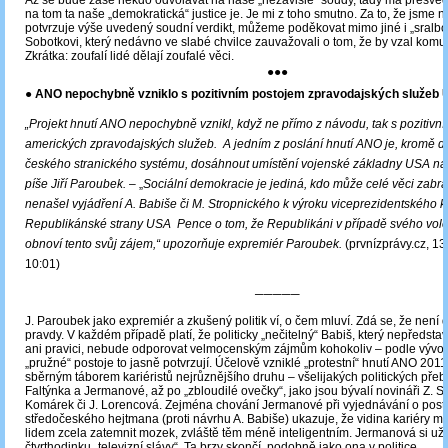
Až se bude zase někdo odvolávat na naše „nezávislé“ soudy, tady má přesvěd
na tom ta naše „demokratická“ justice je. Je mi z toho smutno. Za to, že jsme na
potvrzuje výše uvedený soudní verdikt, můžeme poděkovat mimo jiné i „sralbo
Sobotkovi, který nedávno ve slabé chvilce zauvažovali o tom, že by vzal komun
Zkrátka: zoufalí lidé dělají zoufalé věci.
●●●
● ANO nepochybně vzniklo s pozitivním postojem zpravodajských služeb
„Projekt hnutí ANO nepochybně vznikl, když ne přímo z návodu, tak s pozitivn
amerických zpravodajských služeb. A jedním z poslání hnutí ANO je, kromě d
českého stranického systému, dosáhnout umístění vojenské základny USA na
píše Jiří Paroubek.
– „
Sociální demokracie je jediná, kdo může celé věci zabrá
nenašel vyjádření A. Babiše či M. Stropnického k výroku viceprezidentského 
Republikánské strany USA Pence o tom, že Republikáni v případě svého voleb
obnoví tento svůj zájem
,“ upozorňuje expremiér Paroubek.
(prvnízprávy.cz, 13
10:01)
─────
J. Paroubek jako expremiér a zkušený politik ví, o čem mluví. Zdá se, že není 
pravdy. V každém případě platí, že politicky „nečitelný“ Babiš, který nepředstavu
ani pravici, nebude odporovat velmocenským zájmům kohokoliv – podle vývoj
„pružné“ postoje to jasně potvrzují. Účelově vzniklé „protestní“ hnutí ANO 2011
sběrným táborem kariéristů nejrůznějšího druhu – všelijakých politických přeb
Faltýnka a Jermanové, až po „zbloudilé ovečky“, jako jsou bývalí novináři Z. 
Komárek či J. Lorencová. Zejména chování Jermanové při vyjednávání o post
středočeského hejtmana (proti návrhu A. Babiše) ukazuje, že vidina kariéry 
lidem zcela zatemnit mozek, zvláště těm méně inteligentním. Jermanová si už
čtvrthodinku „televizní slávy“. Ta brzy skončí, podobně jako ona v politice.