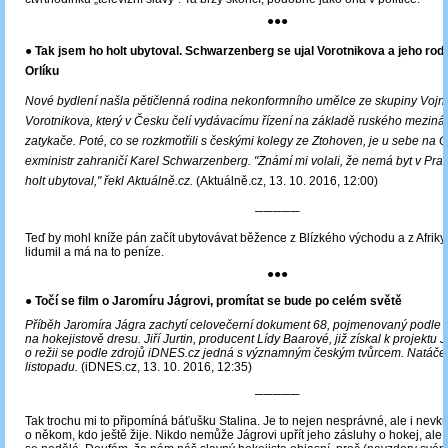
●●●
● Tak jsem ho holt ubytoval. Schwarzenberg se ujal Vorotnikova a jeho rodiny
Orlíku
Nové bydlení našla pětičlenná rodina nekonformního umělce ze skupiny Vojn
Vorotnikova, který v Česku čelí vydávacímu řízení na základě ruského meziná
zatykače. Poté, co se rozkmotřili s českými kolegy ze Ztohoven, je u sebe na O
exministr zahraničí Karel Schwarzenberg. "Známí mi volali, že nemá byt v Praz
holt ubytoval," řekl Aktuálně.cz.
(Aktuálně.cz, 13. 10. 2016, 12:00)
─────
Teď by mohl kníže pán začít ubytovávat běžence z Blízkého východu a z Afriky,
lidumil a má na to peníze.
●●●
●
Točí se film o Jaromíru Jágrovi, promítat se bude po celém světě
Příběh Jaromíra Jágra zachytí celovečerní dokument 68, pojmenovaný podle s
na hokejistově dresu. Jiří Jurtin, producent Lídy Baarové, již získal k projektu 
o režii se podle zdrojů iDNES.cz jedná s významným českým tvůrcem. Natáče
listopadu.
(iDNES.cz, 13. 10. 2016, 12:35)
─────
Tak trochu mi to připomíná báťušku Stalina. Je to nejen nesprávné, ale i nevku
o někom, kdo ještě žije. Nikdo nemůže Jágrovi upřít jeho zásluhy o hokej, al