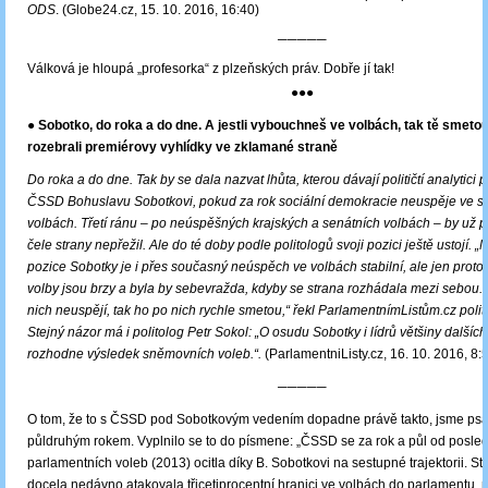
ODS
. (Globe24.cz, 15. 10. 2016, 16:40)
─────
Válková je hloupá „profesorka“ z plzeňských práv. Dobře jí tak!
●●●
● Sobotko, do roka a do dne. A jestli vybouchneš ve volbách, tak tě smetou
rozebrali premiérovy vyhlídky ve zklamané straně
Do roka a do dne. Tak by se dala nazvat lhůta, kterou dávají političtí analytici
ČSSD Bohuslavu Sobotkovi, pokud za rok sociální demokracie neuspěje ve 
volbách. Třetí ránu – po neúspěšných krajských a senátních volbách – by už p
čele strany nepřežil. Ale do té doby podle politologů svoji pozici ještě ustojí. „
pozice Sobotky je i přes současný neúspěch ve volbách stabilní, ale jen proto
volby jsou brzy a byla by sebevražda, kdyby se strana rozhádala mezi sebou.
nich neuspějí, tak ho po nich rychle smetou,“ řekl ParlamentnímListům.cz poli
Stejný názor má i politolog Petr Sokol: „O osudu Sobotky i lídrů většiny dalších
rozhodne výsledek sněmovních voleb.“
.
(ParlamentniListy.cz, 16. 10. 2016, 8:
─────
O tom, že to s ČSSD pod Sobotkovým vedením dopadne právě takto, jsme psali
půldruhým rokem. Vyplnilo se to do písmene: „ČSSD se za rok a půl od posle
parlamentních voleb (2013) ocitla díky B. Sobotkovi na sestupné trajektorii. Str
docela nedávno atakovala třicetiprocentní hranici ve volbách do parlamentu, 