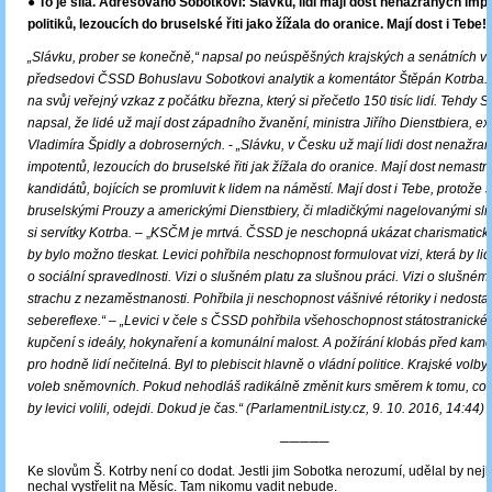
● To je síla. Adresováno Sobotkovi: Slávku, lidi mají dost nenažraných imp
politiků, lezoucích do bruselské řiti jako žížala do oranice. Mají dost i Tebe!
„Slávku, prober se konečně,“ napsal po neúspěšných krajských a senátních v
předsedovi ČSSD Bohuslavu Sobotkovi analytik a komentátor Štěpán Kotrba.
na svůj veřejný vzkaz z počátku března, který si přečetlo 150 tisíc lidí. Tehdy 
napsal, že lidé už mají dost západního žvanění, ministra Jiřího Dienstbiera, e
Vladimíra Špidly a dobroserných.
-
„Slávku, v Česku už mají lidi dost nenažran
impotentů, lezoucích do bruselské řiti jak žížala do oranice. Mají dost nemast
kandidátů, bojících se promluvit k lidem na náměstí. Mají dost i Tebe, protože 
bruselskými Prouzy a americkými Dienstbiery, či mladičkými nagelovanými sli
si servítky Kotrba.
– „
KSČM je mrtvá. ČSSD je neschopná ukázat charismatickou
by bylo možno tleskat. Levici pohřbila neschopnost formulovat vizi, která by lid
o sociální spravedlnosti. Vizi o slušném platu za slušnou práci. Vizi o slušném
strachu z nezaměstnanosti. Pohřbila ji neschopnost vášnivé rétoriky i nedosta
sebereflexe.“ – „Levici v čele s ČSSD pohřbila všehoschopnost státostranickéh
kupčení s ideály, hokynaření a komunální malost. A požírání klobás před kam
pro hodně lidí nečitelná. Byl to plebiscit hlavně o vládní politice. Krajské volby
voleb sněmovních. Pokud nehodláš radikálně změnit kurs směrem k tomu, co cht
by levici volili, odejdi. Dokud je čas.“ (ParlamentniListy.cz, 9. 10. 2016, 14:44)
─────
Ke slovům Š. Kotrby není co dodat. Jestli jim Sobotka nerozumí, udělal by nej
nechal vystřelit na Měsíc. Tam nikomu vadit nebude.