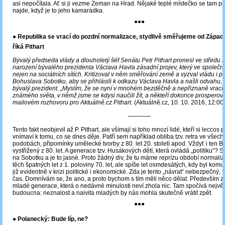
asi nepočítala. Ať si ji vezme Zeman na Hrad. Nějaké teplé místečko se tam pro
najde, když je to jeho kamarádka.
●●●
● Republika se vrací do pozdní normalizace, stydlivě směřujeme od Západ
říká Pithart
Bývalý předseda vlády a dlouholetý šéf Senátu Petr Pithart pronesl ve středu k
narození bývalého prezidenta Václava Havla zásadní projev, který ve společn
nejen na sociálních sítích. Kritizoval v něm směřování země a vyzval vládu i p
Bohuslava Sobotku, aby se přihlásili k odkazu Václava Havla a našli odvahu, 
bývalý prezident. „Myslím, že se nyní v mnohém bezděčně a nepřiznaně vrac
známého světa, v němž jsme se kdysi naučili žít, a někteří dokonce prosperovat
mailovém rozhovoru pro Aktuálně.cz Pithart.
(Aktuálně.cz, 10. 10. 2016, 12:00
─────
Tento fakt neobjevil až P. Pithart, ale všímají si toho mnozí lidé, kteří si leccos 
vnímaví k tomu, co se dnes děje. Patří sem například obliba tzv. retra ve vše
podobách, připomínky umělecké tvorby z 80. let 20. století apod. Vždyť i ten B
vystřižený z 80. let. A generace tzv. Husákových dětí, která ovládá „politiku“? S
na Sobotku a je to jasné. Proto žádný div, že tu máme reprízu období normaliz
těch špatných let z 1. poloviny 70. let, ale spíše let osmdesátých, kdy byl komu
již evidentně v krizi politické i ekonomické. Zda je tento „návrat“ nebezpečný, 
čas. Domnívám se, že ano, a proto bychom s tím měli něco dělat. Především za
mladé generace, která o nedávné minulosti neví zhola nic. Tam spočívá největ
budoucna: neznalost a naivita mladých by nás mohla skutečně vrátit zpět.
●●●
●
Polanecký: Bude líp, ne?