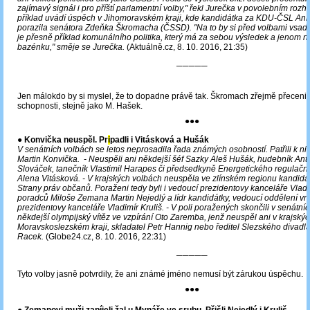
zajímavý signál i pro příští parlamentní volby," řekl Jurečka v povolebním rozh
příklad uvádí úspěch v Jihomoravském kraji, kde kandidátka za KDU-ČSL A
porazila senátora Zdeňka Škromacha (ČSSD). "Na to by si před volbami vsadi
je přesně příklad komunálního politika, který má za sebou výsledek a jenom 
bazénku," směje se Jurečka.
(Aktuálně.cz, 8. 10. 2016, 21:35)
─────
Jen málokdo by si myslel, že to dopadne právě tak. Škromach zřejmě přecenil
schopnosti, stejně jako M. Hašek.
●●●
●
Konvička neuspěl. Pr
i
padli i Vitásková a Hušák
V senátních volbách se letos neprosadila řada známých osobností. Patřili k nim
Martin Konvička. - Neuspěli ani někdejší šéf Sazky Aleš Hušák, hudebník Anto
Slováček, tanečník Vlastimil Harapes či předsedkyně Energetického regulačn
Alena Vitásková. - V krajských volbách neuspěla ve zlínském regionu kandidátn
Strany práv občanů. Poraženi tedy byli i vedoucí prezidentovy kanceláře Vladi
poradců Miloše Zemana Martin Nejedlý a lídr kandidátky, vedoucí oddělení vnit
prezidentovy kanceláře Vladimír Kruliš. - V poli poražených skončili v senátní
někdejší olympijský vítěz ve vzpírání Oto Zaremba, jenž neuspěl ani v krajský
Moravskoslezském kraji, skladatel Petr Hannig nebo ředitel Slezského divadla
Racek.
(Globe24.cz, 8. 10. 2016, 22:31)
─────
Tyto volby jasně potvrdily, že ani známé jméno nemusí být zárukou úspěchu.
●●●