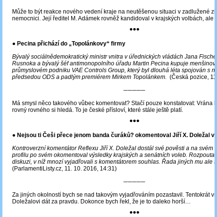
Může to být reakce nového vedení kraje na neutěšenou situaci v zadlužené zl
nemocnici. Její ředitel M. Adámek rovněž kandidoval v krajských volbách, ale n
●●●
● Pecina přichází do „Topolánkovy“ firmy
Bývalý sociálnědemokratický ministr vnitra v úřednických vládách Jana Fischer
Rusnoka a bývalý šéf antimonopolního úřadu Martin Pecina kupuje menšinový
průmyslovém podniku VAE Controls Group, který byl dlouhá léta spojován s n
předsedou ODS a padlým premiérem Mirkem Topolánkem.
(Česká pozice, 11
─────
Má smysl něco takového vůbec komentovat? Stačí pouze konstatovat: Vrána k
rovný rovného si hledá. To je české přísloví, které stále ještě platí.
●●●
● Nejsou ti Češi přece jenom banda čuráků? okomentoval Jiří X. Doležal v
Kontroverzní komentátor Reflexu Jiří X. Doležal dostál své pověsti a na své
profilu po svém okomentoval výsledky krajských a senátních voleb. Rozpoutal
diskuzi, v níž mnozí vyjadřovali s komentátorem souhlas. Řada jiných mu ale ta
(ParlamentiListy.cz, 11. 10. 2016, 14:31)
─────
Za jiných okolností bych se nad takovým vyjadřováním pozastavil. Tentokrát v
Doležalovi dát za pravdu. Dokonce bych řekl, že je to daleko horší…
●●●