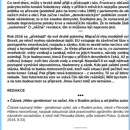
Co není dnes, může v brzké době přijít a překvapit i nás. Frustrace občanů 
pokryteckého konání Sobotkovy vlády v příštích měsících nejspíše povede
politika se přesune (podobně jako na konci roku 1989) z parlamentu do uli
našich měst a obcí. Pak začne i našim „demokratickým“ politikům zvonit 
bude následovat, to si lze snadno domyslet. Doufejme jen, že vynucená po
nebude doprovázena potoky krve a nekončícím násilím. Že to nebude žád
„sametová“ či „něžná“ revoluce, tím si můžeme být naprosto jisti.
***
Rok 2016 se „překlopil“ do své druhé poloviny. Migrační vlnu mediálně vytla
Brexit, po němž mohou následovat další. EU vstupuje do závěrečné fáze s
postupného zmenšování, rozpadu a zániku. Kdo to nevidí nebo nechce vidě
slepý a beznadějně naivní jedinec. Je třeba připravit se na to, co zaznamena
mnohokrát: státy vznikají a zanikají, mění se jejich hranice, národy zanikaj
asimilují. To je budoucnost, která Evropu v příštích desetiletích čeká. Až p
celkový kolaps: svět bez zásob vody a energií. Nepodaří-li se najít náhradní
postupné vymírání obyvatelstva, hladomory a zánik. Kdo pak zalidní zeměko
otázka. Možná to budou mimozemšťané, kteří naši situaci jistě pečlivě moni
tento konec čekají. Pak přijde nová kolonizace – z vesmíru. Té se už lidstv
nebude. Tato futuristická vize se stává čím dál tím reálnější. Měli bychom 
a na tuto budoucnost se připravit. Jinou šanci totiž ani nemáme…
REDAKCE
●●●
●
Článek ‚Hitler-gentleman‘ se našel. Ale v Rudém právu a od jiného autor
Článek nazvaný Hitler - gentleman vyšel, ale v Rudém právu, nikoli v Peroutko
Hitlera neoceňoval, naopak odsuzoval útok pravicového agrárního deníku Ven
národním socialistům, k nimž měl Peroutka blízko, píše sobotní Právo.
(Lidovky
2016, 9:33)
─────