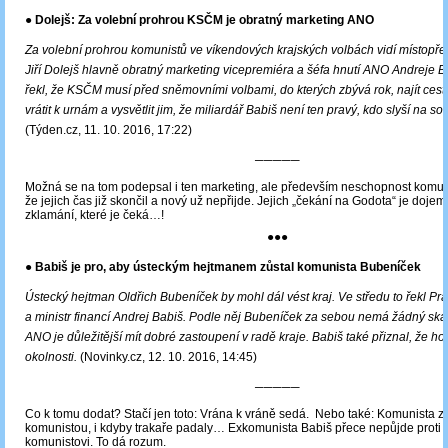
● Dolejš: Za volební prohrou KSČM je obratný marketing ANO
Za volební prohrou komunistů ve víkendových krajských volbách vidí místo
Jiří Dolejš hlavně obratný marketing vicepremiéra a šéfa hnutí ANO Andreje B
řekl, že KSČM musí před sněmovními volbami, do kterých zbývá rok, najít cestu
vrátit k urnám a vysvětlit jim, že miliardář Babiš není ten pravý, kdo slyší na so
(Týden.cz, 11. 10. 2016, 17:22)
─────
Možná se na tom podepsal i ten marketing, ale především neschopnost komun
že jejich čas již skončil a nový už nepřijde. Jejich „čekání na Godota“ je dojem
zklamání, které je čeká…!
●●●
● Babiš je pro, aby ústeckým hejtmanem zůstal komunista Bubeníček
Ústecký hejtman Oldřich Bubeníček by mohl dál vést kraj. Ve středu to řekl Pr
a ministr financí Andrej Babiš. Podle něj Bubeníček za sebou nemá žádný ska
ANO je důležitější mít dobré zastoupení v radě kraje. Babiš také přiznal, že ho
okolnosti.
(Novinky.cz, 12. 10. 2016, 14:45)
─────
Co k tomu dodat? Stačí jen toto: Vrána k vráně sedá. Nebo také: Komunista z
komunistou, i kdyby trakaře padaly… Exkomunista Babiš přece nepůjde proti 
komunistovi. To dá rozum.