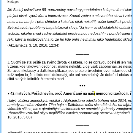
kolaps
Jiří Suchý oslavil své 85. narozeniny navzdory pondělnímu kolapsu třemi slav
plnými písní, vyprávění a improvizace. Kromě zpěvu a mluveného slova i zatanč
basu a na banjo. I přes chřipku a kašel se nijak nešetřil, večer končil až po de
Své zdravotní problémy bagatelizoval slovy: "Já jsem ve skladatelské oblasti
vrcholu, jakého snad žádný skladatel přede mnou nedosáhl - v pondělí jsem se
řekl, když si postěžoval na to, že ho lidé příliš nevnímají jako hudebního sklada
(Aktuálně.cz, 3. 10. 2016, 12:34)
─────
J. Suchý se stal ještě za svého života klasikem. To se opravdu poštěstí jen m
v zemi, kde takových osobností máme několik. Lidé však zapomínají, že nejso
Zdravotní kolapsy a další komplikace jsou proto průvodním jevem stárnoucích 
totiž nejen to, že nikdo není dokonalý, ale ani nesmrtelný. Je dobré si občas 
citát starých latiníků: Memento mori.
●●●
● 42 mrtvých. Pořád nevím, proč Američané na naš
í
nemocnici zaútočili, 
I když většina amerických vojáků z Afghánistánu odešla během roku 2014, mal
armády tam dále zůstala. Tíha boje s Talibánem měla sice dále ležet na afgh
vládních silách, ale v ojedinělých incidentech se americké jednotky zapojovaly
Především vzdušné síly v nejtěžších bitvách podporovaly ofenzivu Afghánců.
10. 2016, 5:00)
─────