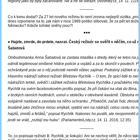
regiony jako by byly začarované. Ne a ne se odrazit.
(Novinky.cz, 14. 11. 2116
─────
Co k tomu dodat? Za 27 let nového režimu to není zrovna nejlepší vizitka „pros
dnes vzpomene na to, jak nám v roce 1989 politici slibovali, že za pět let do
Německo? Kdeže loňské sněhy jsou?!
●●●
● Hajzle, zmrde, do prdele, nasrat. Český režisér se svěřil s něčím, co už
Šabatová
Ombudsmanka Anna Šabatová se zastala mladíka s dredy, který se letos na ja
odmítl legitimovat smíšené hlídce policie a vojáků a za to skončil v poutech. P
ochránkyně práv se o něj policisté neměli vůbec zajímat. Podobný zážitek si 
Hlavního nádraží odnesl režisér Břetislav Rychlík.
‒
O tom, že spící lidé to ne
nádražích lehké, svědčí i zážitek režiséra Břetislava Rychlíka z pražského Hla
Rychlík na svém facebookovém profilu popsal, že při čekání na vlak do Brna, k
v brzkých ranních hodinách, usnul u stolečku v otevírané kavárně. Obsluha m
vulgárně nadávat a zavolala na něho ochranku. „Přiskočili, začali řvát, zkroutili
brutálně jako zločince mnou smýkali, vytáhli ven na nádraží, celou cestu mi n
hajzlů, zmrdů a feťáků,“ popsal Rychlík. Nakonec ho pustili, ale neopomněli zd
jestli se vrátí, „rozbijí mu hubu“.
(ParlamentniListy.cz, 14. 11. 2016, 12:35)
─────
To, co popisuje režisér B. Rychlík, je šokující. Ani se nechce věřit, že něco tako