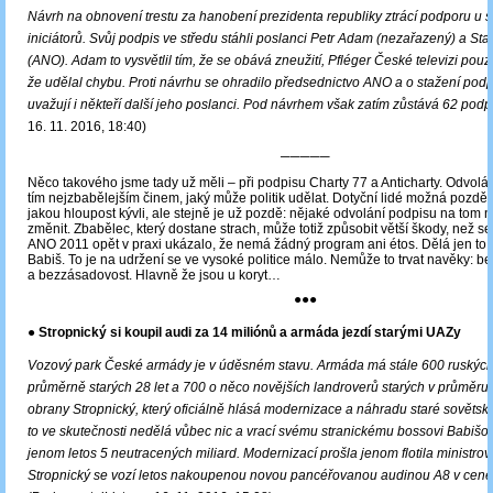
Návrh na obnovení trestu za hanobení prezidenta republiky ztrácí podporu u
iniciátorů. Svůj podpis ve středu stáhli poslanci Petr Adam (nezařazený) a Sta
(ANO). Adam to vysvětlil tím, že se obává zneužití, Pfléger České televizi pouze
že udělal chybu. Proti návrhu se ohradilo předsednictvo ANO a o stažení podp
uvažují i někteří další jeho poslanci. Pod návrhem však zatím zůstává 62 podp
16. 11. 2016, 18:40)
─────
Něco takového jsme tady už měli – při podpisu Charty 77 a Anticharty. Odvolá
tím nejzbabělejším činem, jaký může politik udělat. Dotyční lidé možná pozdě 
jakou hloupost kývli, ale stejně je už pozdě: nějaké odvolání podpisu na tom
změnit. Zbabělec, který dostane strach, může totiž způsobit větší škody, než se
ANO 2011 opět v praxi ukázalo, že nemá žádný program ani étos. Dělá jen to, 
Babiš. To je na udržení se ve vysoké politice málo. Nemůže to trvat navěky: 
a bezzásadovost. Hlavně že jsou u koryt…
●●●
● Stropnický si koupil audi za 14 miliónů a armáda jezdí starými UAZy
Vozový park České armády je v úděsném stavu. Armáda má stále 600 ruskýc
průměrně starých 28 let a 700 o něco novějších landroverů starých v průměru 1
obrany Stropnický, který oficiálně hlásá modernizace a náhradu staré sovětské
to ve skutečnosti nedělá vůbec nic a vrací svému stranickému bossovi Babišo
jenom letos 5 neutracených miliard. Modernizací prošla jenom flotila ministrov
Stropnický se vozí letos nakoupenou novou pancéřovanou audinou A8 v ceně 