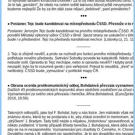
To vymyslel tandem Krnáčová-Dolínek? Za to by měli dostat Nobelovu cenu. 
Je to tak „geniální“, že nikdo na celém světě takovou blbost ještě nevymyslel
budeme nejlepší! Že by za tím stáli zase nějací „debilové“, paní primátorko?
●●●
●
Poslanec Tejc bude kandidovat na místopředsedu ČSSD. Přestože o to 
Poslanec Jeroným Tejc bude kandidovat na prvního místopředsedu ČSSD. Ro
pondělí Městský výkonný výbor ČSSD v Brně. Sjezd strany se uskuteční v bře
bude i o předsedovi. Tejc na předsedu kandidovat nechce.
(Lidovky.cz, 21. 11
─────
J. Tejc si zřejmě nevěří, a proto se rozhodl pro funkci prvního místopředsedy. 
potřebuje nového předsedu. Setrvání Sobotky povede ke katastrofě. Nikdo už 
nebude volit. Opravdu to Tejc nechápe, nebo si opravdu nevěří? I kdyby proti 
neuspěl, bylo by to rozumné gesto i pro veřejnost. Pokud to neudělá, „trest“ vo
nelítostný. ČSSD bude „vymazána“ z politické mapy ČR.
●●●
●
Obrana ocenila protikomunistický odboj, Bohdalová převzala vyznamená
Dalších 45 protikomunistických bojovníků dnes obdrželo osvědčení za účast ve
Vyznamenání za svého otce převzala i herečka Jiřina Bohdalová.
(EuroZprávy.
2016, 16:56)
─────
Takových odbojářů, jako byl F. Bohdal, byly u nás tisíce. Jen málokdo však měl
známou dceru, která by se postarala o to, aby získal ocenění in memoriam. Je t
„strýčkem“ J. Bradym. Tady totiž nejde o nějakou „historickou“ spravedlnost, al
někdo zviditelnit. V tomto případě 85letá herečka J. Bohdalová, která dělá vše
aby se na ni nezapomnělo. Vyznamenání pro chartisty O. Černého, H. Chromé
Devátého nemá s III. odbojem nic společného. Je to jen divadýlko pro nezasv