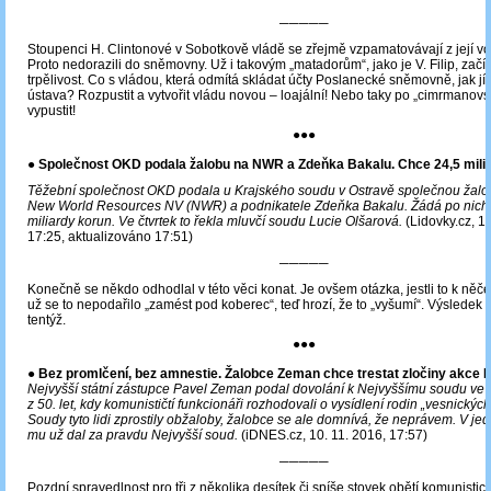
─────
Stoupenci H. Clintonové v Sobotkově vládě se zřejmě vzpamatovávají z její vo
Proto nedorazili do sněmovny. Už i takovým „matadorům“, jako je V. Filip, zač
trpělivost. Co s vládou, která odmítá skládat účty Poslanecké sněmovně, jak jí 
ústava? Rozpustit a vytvořit vládu novou ‒ loajální! Nebo taky po „cimrmanovsk
vypustit!
●●●
●
Společnost OKD podala žalobu na NWR a Zdeňka Bakalu. Chce 24,5 mili
Těžební společnost OKD podala u Krajského soudu v Ostravě společnou žalo
New World Resources NV (NWR) a podnikatele Zdeňka Bakalu. Žádá po nich 
miliardy korun. Ve čtvrtek to řekla mluvčí soudu Lucie Olšarová.
(Lidovky.cz, 1
17:25, aktualizováno 17:51)
─────
Konečně se někdo odhodlal v této věci konat. Je ovšem otázka, jestli to k ně
už se to nepodařilo „zamést pod koberec“, teď hrozí, že to „vyšumí“. Výsledek 
tentýž.
●●●
●
Bez promlčení, bez amnestie. Žalobce Zeman chce trestat zločiny akce 
Nejvyšší státní zástupce Pavel Zeman podal dovolání k Nejvyššímu soudu ve 
z 50. let, kdy komunističtí funkcionáři rozhodovali o vysídlení rodin „vesnickýc
Soudy tyto lidi zprostily obžaloby, žalobce se ale domnívá, že neprávem. V j
mu už dal za pravdu Nejvyšší soud.
(iDNES.cz, 10. 11. 2016, 17:57)
─────
Pozdní spravedlnost pro tři z několika desítek či spíše stovek obětí komunistic