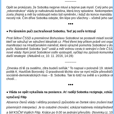
─────
Opět se prokázalo, že Sobotka nejprve mluví a teprve pak myslí. Celý jeho pro
„rekonstrukce“ vlády je nafouknutá bublina, která brzy splaskne. Nekompetent
zcela zřejmá a měl by odstoupit nebo být vyměněn, i když do konce mandátu 
necelý rok. Čím dříve Sobotka odejde, tím lépe pro všechny – včetně jeho sa
●●●
● Po lánském puči zachraňovali Sobotku. Teď jej ostře kritizují
Proti šéfovi ČSSD a premiérovi Bohuslavu Sobotkovi se postavili mladí sociál
kteří se sdružují ve sdružení Idealisté.cz. Před třemi lety přitom právě oni orga
manifestaci na Hradčanském náměstí, která výrazně pomohla Sobotkovi v dob
puče. Následně Sobotka "puč" ustál a měl volnou cestu k setrvání v čele ČSS
nové vlády. Nyní proti Sobotkovi ostře vystoupili, vyčítají mu způsob komunikac
další strategie.
(Aktuálně.cz, 10. 11. 2016, 14:28)
─────
„Dneska ctí tě za svatého, zítra budeš sviňák.“ To napsal v polovině 19. století
politik K. Havlíček Borovský. O pravdivosti těchto slov se nyní může přesvědčit
sociálně-demokratických mas – B. Sobotka. Tak to totiž na světě a v politice o
chodí…
●●●
● Vláda se opět vykašlala na poslance. Ať raději Sobotka rezignuje, vzkáz
vytočený Filip
Absence členů vlády i většiny poslanců způsobila ve čtvrtek ráno zrušení tradi
písemných interpelací. Je to ostudné chování, vzkázal kabinetu místopředs
a šéf KSČM Vojtěch Filip. Krátce po 9.00 se jednání přerušilo.
(Novinky.cz, 10.