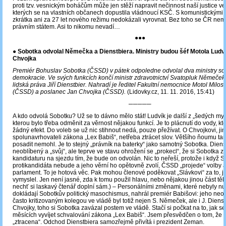
proti tzv. vesnickým boháčům může jen stěží napravit nečinnost naší justice ve 
kterých se na vlastních občanech dopustila vládnoucí KSČ. S komunistickými 
zkrátka ani za 27 let nového režimu nedokázali vyrovnat. Bez toho se ČR nem
právním státem. Asi to nikomu nevadí…
●●●
●
Sobotka odvolal Němečka a Dienstbiera. Ministry budou šéf Motola Ludv
Chvojka
Premiér Bohuslav Sobotka (ČSSD) v pátek odpoledne odvolal dva ministry soc
demokracie. Ve svých funkcích končí ministr zdravotnictví Svatopluk Němeček 
lidská práva Jiří Dienstbier. Nahradí je ředitel Fakultní nemocnice Motol Milos
(ČSSD) a poslanec Jan Chvojka (ČSSD).
(Lidovky.cz, 11. 11. 2016, 15:41)
─────
A kdo odvolá Sobotku? Už se to dávno mělo stát! Ludvík je další z „šedých my
kterou bylo třeba odměnit za věrnost nějakou funkcí. Je to plácnutí do vody, k
žádný efekt. Do voleb se už nic stihnout nedá, pouze přežívat. O Chvojkovi, ji
spolunavrhovateli zákona „Lex Babiš“, netřeba ztrácet slov. Většího ňoumu t
posadit nemohl. Je to stejný „právník na baterky“ jako samotný Sobotka. Dienst
neoblíbený a „svůj“, ale teprve ve stavu ohrožení se „prokecl“, že si Sobotka zaj
kandidaturu na sjezdu tím, že bude on odvolán. Nic to neřeší, protože i když S
protikandidáta nebude a jeho věrní ho opětovně zvolí, ČSSD „projede“ volby 
parlament. To je hotová věc. Pak mohou členové poděkovat „Slávkovi“ za to, j
vymyslel. Jen není jasné, zda k tomu použil hlavu, nebo nějakou jinou část těla
nechť si laskavý čtenář doplní sám.) ‒ Personálními změnami, které nebyly nu
dokládají Sobotkův politický masochismus, nahrál premiér Babišovi: jeho neo
často kritizovaným kolegou ve vládě byl totiž nejen S. Němeček, ale i J. Dienst
Chvojky, toho si Sobotka zavázal postem ve vládě. Stačí si počkat na to, jak se
měsících vyvíjet schvalování zákona „Lex Babiš“. Jsem přesvědčen o tom, že 
„ztracena“. Odchod Dienstbiera samozřejmě přivítá i prezident Zeman.