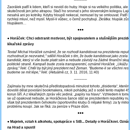
─────
Zaorálek patří k lidem, kteří si nevidí do huby. Hraje si na velkého politika, ale 
skutečnosti jen jeho atrapou. Stačí ho srovnat s jeho slovenským kolegou La
nesahá ani po kotníky. Kdyby hloupě nekecal, nemusel by se omlouvat. Patří k 
rychleji mluví, než myslí. Myslí-li vůbec, o čemž pochybuji. Zkrátka: hlupák zůs
hlupákem…
●●●
● Horáček: Chci odstranit mstivost, být spojovatelem a slušnějším prezi
lékařské zprávy
Textař Michal Horáček oznámil, že se rozhodl kandidovat na prezidenta republ
rozhodnutí je nezvratné," sdělil Horáček s tím, že bude kandidovat jako zcela 
kandidát, který si vše bude platit sám a nebude závislý na žádné finanční skup
politické straně. Kampaň bude zcela transparentní, oznámil Horáček. „Ukážu i
zprávy," řekl. Chtěl by být jiný prezident než Zeman. "Budeme-li se všichni res
budeme se mít lépe," řekl.
(Aktuálně.cz, 3. 11. 2016, 11:40)
─────
Zajímala by mne skutečná předlistopadová minulost tohoto „disidenta“, které
dovolili dělat povolání bookmakera, nikoli pohádky, jež o sobě tento majitel 4
korun šíří. A z lékařských zpráv věc jediná: „papíry na hlavu“. Vzhledem k tomu
se už opakovat nebude, je Horáčkova šance stát se prezidentem republiky nu
však být prezidentem čehokoliv (sportovního klubu či nějaké firmy): za ty milion
problému koupí. Jak se říká: za peníze v Praze dům.
●●●
● Majetek, vztah k alkoholu, spolupráce s StB... Detaily o Horáčkovi. Ozná
na Hrad a spustil