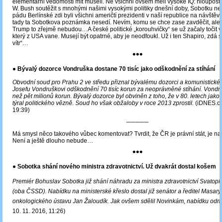
elementární vědomosti mít museli. Ne všichni ovšem měli vysoké IQ: hloupostí
W. Bush soutěžit s mnohými našimi vysokými politiky dnešní doby, Sobotku ne
pádu Berlínské zdi byli všichni američtí prezidenti v naší republice na návštěvě
tady ta Sobotkova poznámka nesedí. Nevím, komu se chce zase zavděčit, ale
Trump to zřejmě nebudou…A české politické „korouhvičky“ se už začaly točit v
který z USA vane. Musejí být opatrné, aby je neodfoukl. Už i ten Shapiro, zdá se
vítr“…
●●●
● Bývalý dozorce Vondruška dostane 70 tisíc jako odškodnění za stíhání
Obvodní soud pro Prahu 2 ve středu přiznal bývalému dozorci a komunistické
Josefu Vondruškovi odškodnění 70 tisíc korun za neoprávněné stíhání. Vondr
než pět milionů korun. Bývalý dozorce byl obviněn z toho, že v 80. letech jako 
týral politického vězně. Soud ho však obžaloby v roce 2013 zprostil.
(iDNES.cz
19:39)
─────
Má smysl něco takového vůbec komentovat? Tvrdit, že ČR je právní stát, je na
Není a ještě dlouho nebude…
●●●
● Sobotka shání nového ministra zdravotnictví. Už dvakrát dostal košem
Premiér Bohuslav Sobotka již shání náhradu za ministra zdravotnictví Svato
(oba ČSSD). Nabídku na ministerské křeslo dostal již senátor a ředitel Masar
onkologického ústavu Jan Žaloudík. Jak ovšem sdělil Novinkám, nabídku odmí
10. 11. 2016, 11:26)