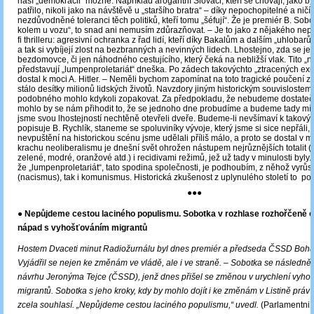
naší „demokracii“ možné. Například arogantní Slováci, kteří se chovají, jako by 
patřilo, nikoli jako na návštěvě u „staršího bratra“ – díky nepochopitelné a ničí
nezdůvodněné toleranci těch politiků, kteří tomu „šéfují“. Že je premiér B. Sob
kolem u vozu“, to snad ani nemusím zdůrazňovat. ‒ Je to jako z nějakého ne
fi thrilleru: agresivní ochranka z řad lidí, kteří díky Bakalům a dalším „uhlobarům“
a tak si vybíjejí zlost na bezbranných a nevinných lidech. Lhostejno, zda se je
bezdomovce, či jen náhodného cestujícího, který čeká na nebližší vlak. Tito „n
představují „lumpenproletariát“ dneška. Po zádech takovýchto „ztracených exis
dostal k moci A. Hitler. – Neměli bychom zapomínat na toto tragické poučení z d
stálo desítky milionů lidských životů. Navzdory jiným historickým souvislostem
podobného mohlo kdykoli zopakovat. Za předpokladu, že nebudeme dostatečn
mohlo by se nám přihodit to, že se jednoho dne probudíme a budeme tady mít
jsme svou lhostejností nechtěně otevřeli dveře. Budeme-li nevšímaví k takovým
popisuje B. Rychlík, staneme se spoluviníky vývoje, který jsme si sice nepřáli, 
nevpuštění na historickou scénu jsme udělali příliš málo, a proto se dostal v m
krachu neoliberalismu je dnešní svět ohrožen nástupem nejrůznějších totalit (
zelené, modré, oranžové atd.) i recidivami režimů, jež už tady v minulosti byly. P
že „lumpenproletariát“, tato spodina společnosti, je podhoubím, z něhož vyrůs
(nacismus), tak i komunismus. Historická zkušenost z uplynulého století to pot
●●●
● Nepůjdeme cestou laciného populismu. Sobotka v rozhlase rozhořčeně o
nápad s vyhošťováním migrantů
Hostem Dvaceti minut Radiožurnálu byl dnes premiér a předseda ČSSD Bohu
Vyjádřil se nejen ke změnám ve vládě, ale i ve straně. ‒
Sobotka se následně v
návrhu Jeronýma Tejce (ČSSD), jenž dnes přišel se změnou v urychlení vyho
migrantů. Sobotka s jeho kroky, kdy by mohlo dojít i ke změnám v Listině práv
zcela souhlasí. „Nepůjdeme cestou laciného populismu,“ uvedl.
(ParlamentniLi