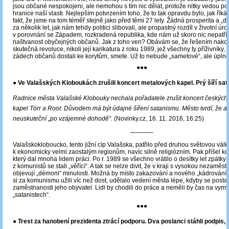
jsou občané nespokojeni, ale nemohou s tím nic dělat, protože nitky vedou p
hranice naší vlasti. Nejlepším potvrzením toho, že to tak opravdu bylo, jak říká
fakt, že jsme na tom téměř stejně jako před těmi 27 lety. Žádná prosperita a 
za několik let, jak nám tehdy politici slibovali, ale propastný rozdíl v životní úro
v porovnání se Západem, rozkradená republika, kde nám už skoro nic nepatří,
naštvanost obyčejných občanů. Jak z toho ven? Obávám se, že řešením nak
skutečná revoluce, nikoli její karikatura z roku 1989, jež všechny ty příživníky, 
zádech občanů dostali ke korytům, smete. Už to nebude „sametové“, ale úpln
●●●
● Ve Valašských Kloboukách zrušili koncert metalových kapel. Prý šíří sa
Radnice města Valašské Klobouky nechala pořadatele zrušit koncert českých
kapel Törr a Root. Důvodem má být údajné šíření satanismu. Město tvrdí, že a
neuskuteční „po vzájemné dohodě”.
(Novinky.cz, 16. 11. 2016, 16:25)
─────
Valašskokloboucko, tento jižní cíp Valašska, patřilo před druhou světovou vál
k ekonomicky velmi zaostalým regionům, navíc silně religiózním. Pak přišel 
který dal mnoha lidem práci. Po r. 1989 se všechno vrátilo o desítky let zpátky –
z komunistů se stali „věřící“. A tak se nelze divit, že v kraji s vysokou nezaměst
objevují „démoni“ minulosti. Možná by místo zakazování a nového „kádrování“
si za komunismu užili víc než dost, udělalo vedení města lépe, kdyby se posta
zaměstnanosti jeho obyvatel. Lidi by chodili do práce a neměli by čas na vymý
„satanistech“.
●●●
● Trest za hanobení prezidenta ztrácí podporu. Dva poslanci stáhli podpis, d