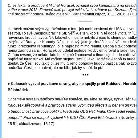
Dnes textař a producent Michal Horáček oznámil svou kandidaturu na prezide
volbě v roce 2018. Zároveň také poskytl exkluzivní rozhovor pro Seznam Zprá
jiné prozradil hodnotu svého majetku.
(ParlamentniListy.cz, 3. 11. 2016, 17:00)
─────
Horáček možná svým vyprávěnkám o tom, jak mohl cestovat do USA za svou
sestrou, i o své „nespolupráci“ s StB věří. Ale ten, kdo žil v té době v totalitní 
nevěřícně kroutí hlavou. Nic takového možné nebylo a jsou to stejné pohádky 
„strýčkovi“ Bradym z Kanady. Někdo takový, jako je Horáček, má vůbec odvah
funkci prezidenta republiky? To je naprosto mimo realitu. Osoba s tak podivno
nemá žádnou šanci. Horáček by udělal nejlépe, kdyby emigroval a raději tady
Chápu ovšem, že někdo, kdo ho zřejmě financoval a financuje, bude chtít své 
pojištěné touto funkcí. Má ovšem stejnou smůlu jako Horáček. Aspoň to bude 
doufat, že Češi jsou tak blbí, že mu ty jeho pohádky budou baštit a pak ho zvol
nedočká. Češi jsou naivní, ale ne blbí, jak by si někdo přál…
●●●
● Kalousek vyzval pravicové strany, aby se spojily proti Babišovi. Nereáln
Bělobrádek
Chceme-li porazit Babišovo hnutí ve volbách, musíme se spojit, vyzval šéf TO
Kalousek středopravé a pravicové strany. Svoji ideu představil během diskuse
o budoucnosti pravicové politiky. Předseda ODS Petr Fiala, který seděl vedle,
podpořil. Proti se naopak vyslovil lídr KDU-ČSL Pavel Bělobrádek.
(Novinky.cz
15:51, aktualizováno 16:17)
─────