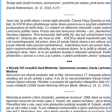
Šinágl opět strašit hrozbou „komunismu“, položme jim otázku, proti komu vlastn
(Deník Referendum, 16. 11. 2016, 9:27)
─────
Jsem rád, že ještě někdo v tomto státě přemýšlí. Článek Filipa Šimečka je to
fakt, že KSČM dnes představuje spíše stranu pravicovou a součást establishm
poukazujeme již delší dobu. Co ostatně od některých milionářů v jejím vedení
Levicovou politiku sotva. Pouze sem tam levicovou rétoriku ‒ pro „starokomuni
členskou základnu. Těch komunistů, kteří ještě žijí, aby byli uchlácholeni tvrz
udělat víc. Vždycky jde, ale musí se chtít… KSČM je stejně impotentní jako 
Lidi neprivilegované, lidi práce, dnes již nehájí žádná strana a ani odbory, prot
pouze několik málo procent zaměstnanců. Autentickou levici ani pravici tad
jejich neplnohodnotné náhražky, aby existoval dojem, že tu ještě je nějaká „so
politických stran. Není. Je to jen politické divadlo k oklamání veřejnosti. Politic
především o peníze a o moc a je jí jedno, v jakém politickém „dresu“ vystupuje
●●●
●
Bývalý šéf svazáků Vasil Mohorita: Sametovou revoluci, Havla i privatizac
Moskva
Není první ani zřejmě poslední, kdo to říká. Demonstrace 17. listopadu připrav
struktury, jen se jim vymkly z rukou. A to, že se stal prezidentem Václav Havel 
nebyla žádná náhoda. Přečtěte si poslední díl vyprávění někdejšího šéfa ÚV S
svazu mládeže (SSM) Vasila Mohority (64) pro Blesk.
(Blesk.cz, 16. 11. 2016, 
─────
Mohorita je jedním z těch účastníků „sametové revoluce“ 1989, který se rozhodl
tajemství nevezme do hrobu (jako V. Havel), ale „kápne božskou“, jak to tehdy
Přemýšliví lidé u nás, mezi nimi především politický analytik M. Dolejší, věděli 
jak se věci měly a mají. To jen některým komunistům a jejich spřežencům to trv
jako teď V. Mohoritovi. Ano, něco tehdy nevyšlo a výsledkem je současný „bord