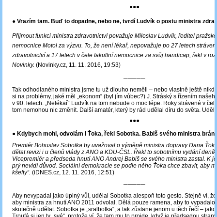
●●●
● Vrazím tam. Buď to dopadne, nebo ne, tvrdí Ludvík o postu ministra zdrav
Přijmout funkci ministra zdravotnictví považuje Miloslav Ludvík, ředitel pražské
nemocnice Motol za výzvu. To, že není lékař, nepovažuje po 27 letech stráven
zdravotnictví a 17 letech v čele fakultní nemocnice za svůj handicap, řekl v ro
Novinky.
(Novinky.cz, 11. 11. 2016, 19:53)
─────
Tak odhodlaného ministra jsme tu už dlouho neměli – nebo vlastně ještě nik
si na problémy, jaké měl „ekonom“ (byl jím vůbec?) J. Stráský s řízením našeho
v 90. letech. „Nelékař“ Ludvík na tom nebude o moc lépe. Roky strávené v čel
tom nemohou nic změnit. Další amatér, který by rád udělal díru do světa. Udě
●●●
●
Kdybych mohl, odvolám i Ťoka, řekl Sobotka. Babiš svého ministra brání
Premiér Bohuslav Sobotka by uvažoval o výměně ministra dopravy Dana Ťoka
dělat revizi i u členů vlády z ANO a KDU-ČSL. Řekl to sobotnímu vydání deník
Vicepremiér a předseda hnutí ANO Andrej Babiš se svého ministra zastal. K j
prý nevidí důvod. Sociální demokracie se podle něho Ťoka chce zbavit, aby m
kšefty“.
(iDNES.cz, 12. 11. 2016, 12:51)
─────
Aby nevypadal jako úplný vůl, udělal Sobotka alespoň toto gesto. Stejně ví, že
aby ministra za hnutí ANO 2011 odvolal. Dělá pouze ramena, aby to vypadalo t
skutečně udělat. Sobotka je „sralbotka“, a tak zůstane jenom u těch řečí – jako
Troufá si jen ty „své“, protože ví, že tam mu to projde, když je předsedou strany