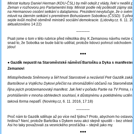
Ministr kultury Daniel Herman (KDU-ČSL) by měl odejít z vlády, řekl v neděli p
Zeman v rozhovoru pro Parlamentní listy. Ministr podle něj poškodil zájmy stát
na Hermanovo osobní setkání s dalajlamou. Prezident nevylučuje, že o svém
mluvit na úterním setkání s premiérem Bohuslavem Sobotkou (ČSSD). S před
sejde kvůli možné obměně ministrů sociální demokracie.
(Lidovky.cz. 6. 11. 2
aktualizováno 14:22)
─────
Psali jsme o tom v této rubrice před několika dny. K Zemanovu návrhu nelze c
snad to, že Sobotka se bude bát to udělat, protože lidovci pohrozí odchodem z
jdou!
●●●
● Gazdík nepustil na Staroměstské náměstí Bartošku a Dyka s manifestem
Zemanovi
Místopředseda Sněmovny a šéf hnutí Starostové a nezávislí Petr Gazdík zakáz
Bartoškovi a Vojtěchu Dykovi přečíst na shromáždění občanů na Staroměstsk
října jejich protizemanovský manifest. Jak řekl v pořadu Partie na TV Prima, i k
prohlášením v mnoha obhledech souhlasí, k důstojnému a poklidnému uctění 
taková forma nepatří.
(Novinky.cz, 6. 11. 2016, 17:18)
─────
Proč nám to Gazdík sděluje až po více než týdnu? Proto, abychom ho oslavovali
hrdina? Není, protože Bartoška s Dykem svou akci stejně spustili – bez ohled
Asi ho taky považovali za vesnického prosťáčka – stejně jako my.
●●●