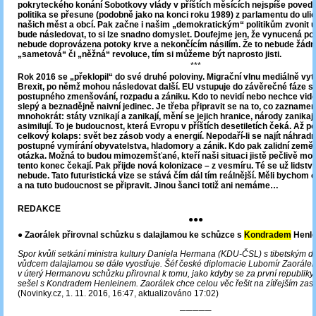
pokryteckého konání Sobotkovy vlády v příštích měsících nejspíše povede
politika se přesune (podobně jako na konci roku 1989) z parlamentu do uli
našich měst a obcí. Pak začne i našim „demokratickým“ politikům zvonit 
bude následovat, to si lze snadno domyslet. Doufejme jen, že vynucená po
nebude doprovázena potoky krve a nekončícím násilím. Že to nebude žád
„sametová“ či „něžná“ revoluce, tím si můžeme být naprosto jisti.
***
Rok 2016 se „překlopil“ do své druhé poloviny. Migrační vlnu mediálně vytla
Brexit, po němž mohou následovat další. EU vstupuje do závěrečné fáze s
postupného zmenšování, rozpadu a zániku. Kdo to nevidí nebo nechce vidě
slepý a beznadějně naivní jedinec. Je třeba připravit se na to, co zaznamena
mnohokrát: státy vznikají a zanikají, mění se jejich hranice, národy zanikaj
asimilují. To je budoucnost, která Evropu v příštích desetiletích čeká. Až p
celkový kolaps: svět bez zásob vody a energií. Nepodaří-li se najít náhradní
postupné vymírání obyvatelstva, hladomory a zánik. Kdo pak zalidní zeměko
otázka. Možná to budou mimozemšťané, kteří naši situaci jistě pečlivě moni
tento konec čekají. Pak přijde nová kolonizace – z vesmíru. Té se už lidstv
nebude. Tato futuristická vize se stává čím dál tím reálnější. Měli bychom 
a na tuto budoucnost se připravit. Jinou šanci totiž ani nemáme…
REDAKCE
●●●
● Zaorálek přirovnal schůzku s dalajlamou ke schůzce s
Kondradem
Henl
Spor kvůli setkání ministra kultury Daniela Hermana (KDU-ČSL) s tibetským 
vůdcem dalajlamou se dále vyostřuje. Šéf české diplomacie Lubomír Zaorále
v úterý Hermanovu schůzku přirovnal k tomu, jako kdyby se za první republiky
sešel s Kondradem Henleinem. Zaorálek chce celou věc řešit na zítřejším zase
(Novinky.cz, 1. 11. 2016, 16:47, aktualizováno 17:02)
─────