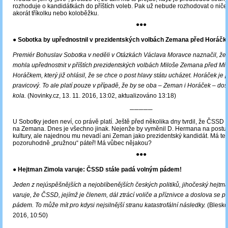
rozhoduje o kandidátkách do příštích voleb. Pak už nebude rozhodovat o ničem
akorát tříkolku nebo koloběžku.
●●●
● Sobotka by upřednostnil v prezidentských volbách Zemana před Horáč
Premiér Bohuslav Sobotka v neděli v Otázkách Václava Moravce naznačil, ž
mohla upřednostnit v příštích prezidentských volbách Miloše Zemana před M
Horáčkem, který již ohlásil, že se chce o post hlavy státu ucházet. Horáček je 
pravicový. To ale platí pouze v případě, že by se oba – Zeman i Horáček – dos
kola.
(Novinky.cz, 13. 11. 2016, 13:02, aktualizováno 13:18)
─────
U Sobotky jeden neví, co právě platí. Ještě před několika dny tvrdil, že ČSSD
na Zemana. Dnes je všechno jinak. Nejenže by vyměnil D. Hermana na postu 
kultury, ale najednou mu nevadí ani Zeman jako prezidentský kandidát. Má te
pozoruhodně „pružnou“ páteř! Má vůbec nějakou?
●●●
● Hejtman Zimola varuje: ČSSD stále padá volným pádem!
Jeden z nejúspěšnějších a nejoblíbenějších českých politiků, jihočeský hejtma
varuje, že ČSSD, jejímž je členem, dál ztrácí voliče a příznivce a doslova se
pádem. To může mít pro kdysi nejsilnější stranu katastrofální následky.
(Blesko
2016, 10:50)