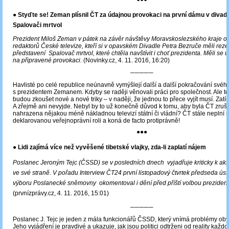
● Styďte se! Zeman plísnil ČT za údajnou provokaci na první dámu v divadl
Spalovači mrtvol
Prezident Miloš Zeman v pátek na závěr návštěvy Moravskoslezského kraje od
redaktorů České televize, kteří si v opavském Divadle Petra Bezruče měli reze
představení Spalovač mrtvol, které chtěla navštívit i choť prezidenta. Měli se 
na připravené provokaci.
(Novinky.cz, 4. 11. 2016, 16:20)
─────
Havlisté po celé republice neúnavně vymýšlejí další a další pokračování svého
s prezidentem Zemanem. Kdyby se raději věnovali práci pro společnost. Ale to
budou zkoušet nové a nové triky – v naději, že jednou to přece vyjít musí. Zatí
A zřejmě ani nevyjde. Nebyl by to už konečně důvod k tomu, aby byla ČT zruš
nahrazena nějakou méně nákladnou televizí státní či vládní? ČT stále neplní 
deklarovanou veřejnoprávní roli a koná de facto protiprávně!
●●●
● Lidi zajímá více než vyvěšené tibetské vlajky, zda-li zaplatí nájem
Poslanec Jeroným Tejc (ČSSD) se v posledních dnech vyjadřuje kriticky k ak
ve své straně. V pořadu Interview ČT24 první listopadový čtvrtek předseda ús
výboru Poslanecké sněmovny okomentoval i dění před příští volbou prezident
(prvnízprávy.cz, 4. 11. 2016, 15:01)
─────
Poslanec J. Tejc je jeden z mála funkcionářů ČSSD, který vnímá problémy obyč
Jeho vyjádření je pravdivé a ukazuje, jak jsou politici odtrženi od reality každ