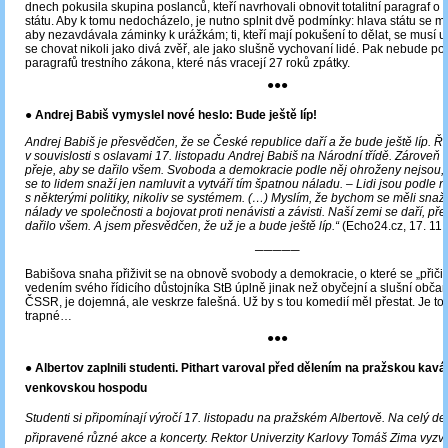
dnech pokusila skupina poslanců, kteří navrhovali obnovit totalitní paragraf o
státu. Aby k tomu nedocházelo, je nutno splnit dvě podmínky: hlava státu se mu
aby nezavdávala záminky k urážkám; ti, kteří mají pokušení to dělat, se musí uk
se chovat nikoli jako divá zvěř, ale jako slušně vychovaní lidé. Pak nebude p
paragrafů trestního zákona, které nás vracejí 27 roků zpátky.
●●●
● Andrej Babiš vymyslel nové heslo: Bude ještě líp!
Andrej Babiš je přesvědčen, že se České republice daří a že bude ještě líp. Řek
v souvislosti s oslavami 17. listopadu Andrej Babiš na Národní třídě. Zároveň s
přeje, aby se dařilo všem. Svoboda a demokracie podle něj ohroženy nejsou,
se to lidem snaží jen namluvit a vytváří tím špatnou náladu. ‒ Lidi jsou podle 
s některými politiky, nikoliv se systémem. (…) Myslím, že bychom se měli snaži
nálady ve společnosti a bojovat proti nenávisti a závisti. Naší zemi se daří, pře
dařilo všem. A jsem přesvědčen, že už je a bude ještě líp.“
(Echo24.cz, 17. 11.
─────
Babišova snaha přiživit se na obnově svobody a demokracie, o které se „přiči
vedením svého řídicího důstojníka StB úplně jinak než obyčejní a slušní občané
ČSSR, je dojemná, ale veskrze falešná. Už by s tou komedií měl přestat. Je t
trapné…
●●●
● Albertov zaplnili studenti. Pithart varoval před dělením na pražskou kavá
venkovskou hospodu
Studenti si připomínají výročí 17. listopadu na pražském Albertově. Na celý de
připravené různé akce a koncerty. Rektor Univerzity Karlovy Tomáš Zima vyzv