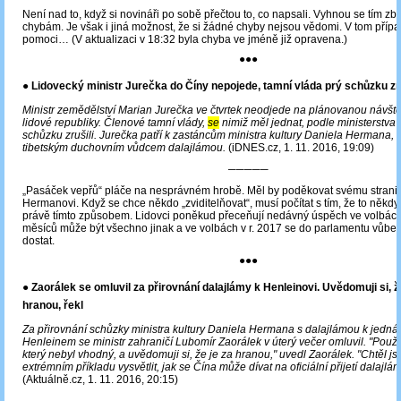
Není nad to, když si novináři po sobě přečtou to, co napsali. Vyhnou se tím z
chybám. Je však i jiná možnost, že si žádné chyby nejsou vědomi. V tom přípa
pomoci… (V aktualizaci v 18:32 byla chyba ve jméně již opravena.)
●●●
● Lidovecký ministr Jurečka do Číny nepojede, tamní vláda prý schůzku zr
Ministr zemědělství Marian Jurečka ve čtvrtek neodjede na plánovanou návšt
lidové republiky. Členové tamní vlády,
se
nimiž měl jednat, podle ministerstva 
schůzku zrušili. Jurečka patří k zastáncům ministra kultury Daniela Hermana, k
tibetským duchovním vůdcem dalajlámou.
(iDNES.cz, 1. 11. 2016, 19:09)
─────
„Pasáček vepřů“ pláče na nesprávném hrobě. Měl by poděkovat svému strani
Hermanovi. Když se chce někdo „zviditelňovat“, musí počítat s tím, že to něk
právě tímto způsobem. Lidovci poněkud přeceňují nedávný úspěch ve volbách
měsíců může být všechno jinak a ve volbách v r. 2017 se do parlamentu vůbe
dostat.
●●●
● Zaorálek se omluvil za přirovnání dalajlámy k Henleinovi. Uvědomuji si, ž
hranou, řekl
Za přirovnání schůzky ministra kultury Daniela Hermana s dalajlámou k jedn
Henleinem se ministr zahraničí Lubomír Zaorálek v úterý večer omluvil. "Použi
který nebyl vhodný, a uvědomuji si, že je za hranou," uvedl Zaorálek. "Chtěl j
extrémním příkladu vysvětlit, jak se Čína může dívat na oficiální přijetí dalajlámy
(Aktuálně.cz, 1. 11. 2016, 20:15)