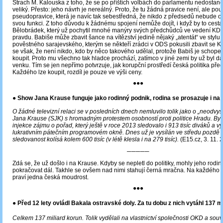
Strach M. Kalouska z toho, že se po příštích volbách do parlamentu nedostane
veliký. Přesto: jeho návrh je nereálný. Proto, že tu žádná pravice není, ale po
pseudopravice, která je navíc tak sebestředná, že nikdo z předsedů nebude och
svou funkci. Z toho důvodu k žádnému spojení nemůže dojít, i když by to cesta
Bělobrádek, který už pochytil mnohé manýry svých předchůdců ve vedení KD
pravdu. Babiše může zbavit šance na vítězství jedině nějaký „atentát“ ve stylu 
pověstného sarajevského, kterým se někteří zrádci v ODS pokusili zbavit se 
se však, že není nikdo, kdo by něco takového udělal, protože Babiš je schope
koupit. Proto mu všechno tak hladce prochází, zatímco v jiné zemi by už byl dá
venku. Tím se jen nepřímo potvrzuje, jak korupční prostředí česká politika pře
Každého lze koupit, rozdíl je pouze ve výši ceny.
●●●
● Show Jana Krause funguje jako rodinný podnik, rodina se prosazuje i na
O žádné televizní relaci se v posledních dnech nemluvilo tolik jako o „neodvy
Jana Krause (SJK) s hromadným protestem osobností proti politice Hradu. Byl
injekce zájmu o pořad, který ještě v roce 2013 sledovalo i 913 tisíc diváků a vy
lukrativním pátečním programovém okně. Dnes už je vysílán ve středu pozdě 
sledovanost kolísá kolem 600 tisíc (v létě klesla i na 279 tisíc).
(E15.cz, 3. 11. 
─────
Zdá se, že už došlo i na Krause. Kdyby se nepletl do politiky, mohly jeho rodin
pokračovat dál. Takhle se ovšem nad nimi stahují černá mračna. Na každého 
praví jedna česká moudrost.
●●●
● Před 12 lety ovládl Bakala ostravské doly. Za tu dobu z nich vytáhl 137 mi
Celkem 137 miliard korun. Tolik vydělali na vlastnictví společnosti OKD a souvi