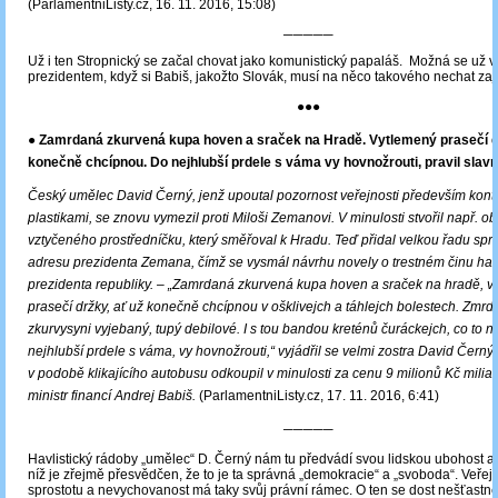
(ParlamentniListy.cz, 16. 11. 2016, 15:08)
─────
Už i ten Stropnický se začal chovat jako komunistický papaláš. Možná se už vi
prezidentem, když si Babiš, jakožto Slovák, musí na něco takového nechat zají
●●●
● Zamrdaná zkurvená kupa hoven a sraček na Hradě. Vytlemený prasečí dr
konečně chcípnou. Do nejhlubší prdele s váma vy hovnožrouti, pravil slav
Český umělec David Černý, jenž upoutal pozornost veřejnosti především kont
plastikami, se znovu vymezil proti Miloši Zemanovi. V minulosti stvořil např. obř
vztyčeného prostředníčku, který směřoval k Hradu. Teď přidal velkou řadu spr
adresu prezidenta Zemana, čímž se vysmál návrhu novely o trestném činu ha
prezidenta republiky.
‒
„Zamrdaná zkurvená kupa hoven a sraček na hradě, v
prasečí držky, ať už konečně chcípnou v ošklivejch a táhlejch bolestech. Zmrd
zkurvysyni vyjebaný, tupý debilové. I s tou bandou kreténů čuráckejch, co to 
nejhlubší prdele s váma, vy hovnožrouti,“ vyjádřil se velmi zostra David Černý,
v podobě klikajícího autobusu odkoupil v minulosti za cenu 9 milionů Kč miliar
ministr financí Andrej Babiš.
(ParlamentniListy.cz, 17. 11. 2016, 6:41)
─────
Havlistický rádoby „umělec“ D. Černý nám tu předvádí svou lidskou ubohost a 
níž je zřejmě přesvědčen, že to je ta správná „demokracie“ a „svoboda“. Veřej
sprostotu a nevychovanost má taky svůj právní rámec. O ten se dost nešťastně