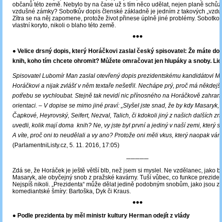
občanů této země. Nebylo by na čase už s tím něco udělat, nejen planě schůzo
vzdušné zámky? Sobotkův dopis členské základně je jedním z takových „vzd
Zítra se na něj zapomene, protože život přinese úplně jiné problémy. Sobotkovi
vlastní koryto, nikoli o blaho této země.
●●●
● Velice drsný dopis, který Horáčkovi zaslal český spisovatel: Že máte dom
knih, koho tím chcete ohromit? Můžete omračovat jen hlupáky a snoby. Lidi
Spisovatel Lubomír Man zaslal otevřený dopis prezidentskému kandidátovi M
Horáčkovi a nijak zvlášť v něm textaře nešetřil. Nechápe prý, proč má někdejš
potřebu se vychloubat. Stejně tak nevidí nic přínosného na Horáčkově zahrani
orientaci.
– V dopise se mimo jiné praví: „Slyšel jste snad, že by kdy Masaryk, 
Čapkové, Heyrovský, Seifert, Nezval, Talich, či kdokoli jiný z našich dalších zn
uvedli, kolik mají doma knih? Ne, vy jste byl první a jediný v naší zemi, který s
A víte, proč oni to neudělali a vy ano? Protože oni měli vkus, který naopak vám
(ParlamentniListy.cz, 5. 11. 2016, 17:05)
─────
Zdá se, že Horáček je ještě větší blb, než jsem si myslel. Ne vzdělanec, jako by
Masaryk, ale obyčejný snob z pražské kavárny. Tuší vůbec, co funkce prezide
Nejspíš nikoli. „Prezidenta“ může dělat jedině podobným snobům, jako jsou z
komediantské šmíry: Bartoška, Dyk či Kraus.
●●●
●
Podle prezidenta by měl ministr kultury Herman odejít z vlády