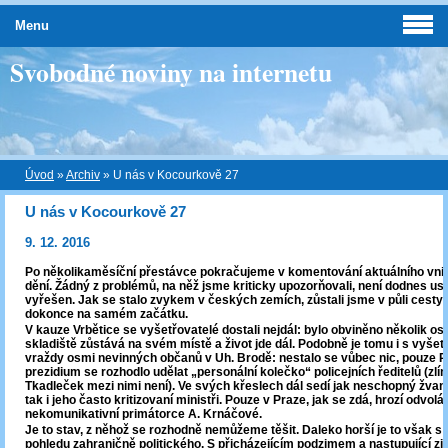
Menu
Svobodné noviny na internetu
Úvod
»
Archiv
»
U nás v Kocourkově 27
U nás v Kocourkově 27
9. 12. 2016
Po několikaměsíční přestávce pokračujeme v komentování aktuálního vnit
dění. Žádný z problémů, na něž jsme kriticky upozorňovali, není dodnes us
vyřešen. Jak se stalo zvykem v českých zemích, zůstali jsme v půli cesty
dokonce na samém začátku.
V kauze Vrbětice se vyšetřovatelé dostali nejdál: bylo obviněno několik os
skladiště zůstává na svém místě a život jde dál. Podobně je tomu i s vyše
vraždy osmi nevinných občanů v Uh. Brodě: nestalo se vůbec nic, pouze Po
prezidium se rozhodlo udělat „personální kolečko“ policejních ředitelů (zlín
Tkadleček mezi nimi není). Ve svých křeslech dál sedí jak neschopný žvani
tak i jeho často kritizovaní ministři. Pouze v Praze, jak se zdá, hrozí odvolá
nekomunikativní primátorce A. Krnáčové.
Je to stav, z něhož se rozhodně nemůžeme těšit. Daleko horší je to však s 
pohledu zahraničně politického. S přicházejícím podzimem a nastupující z