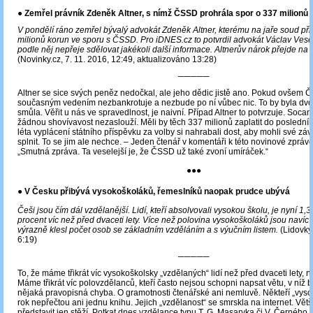
●
Zemřel právník Zdeněk Altner, s nímž ČSSD prohrála spor o 337 milionů
V pondělí ráno zemřel bývalý advokát Zdeněk Altner, kterému na jaře soud při
milionů korun ve sporu s ČSSD. Pro iDNES.cz to potvrdil advokát Václav Vese
podle něj nepřeje sdělovat jakékoli další informace. Altnerův nárok přejde na 
(Novinky.cz, 7. 11. 2016, 12:49, aktualizováno 13:28)
─────
Altner se sice svých peněz nedočkal, ale jeho dědic jistě ano. Pokud ovšem
současným vedením nezbankrotuje a nezbude po ní vůbec nic. To by byla dv
smůla. Věřit u nás ve spravedlnost, je naivní. Případ Altner to potvrzuje. Socani
žádnou shovívavost nezaslouží. Měli by těch 337 milionů zaplatit do poslední
léta vyplácení státního příspěvku za volby si nahrabali dost, aby mohli své zá
splnit. To se jim ale nechce. – Jeden čtenář v komentáři k této novinové zpráv
„Smutná zpráva. Ta veselejší je, že ČSSD už také zvoní umíráček.“
●●●
● V Česku přibývá vysokoškoláků, řemeslníků naopak prudce ubývá
Češi jsou čím dál vzdělanější. Lidí, kteří absolvovali vysokou školu, je nyní 1,3
procent víc než před dvaceti lety. Více než polovina vysokoškoláků jsou navíc
výrazně klesl počet osob se základním vzděláním a s výučním listem.
(Lidovky.
6:19)
─────
To, že máme třikrát víc vysokoškolsky „vzdělaných“ lidí než před dvaceti lety,
Máme třikrát víc polovzdělanců, kteří často nejsou schopni napsat větu, v níž 
nějaká pravopisná chyba. O gramotnosti čtenářské ani nemluvě. Někteří „vyso
rok nepřečtou ani jednu knihu. Jejich „vzdělanost“ se smrskla na internet. Větš
představit jen stěží. Potkat dnes vzdělance typu T. G. Masaryka či V. Černého 