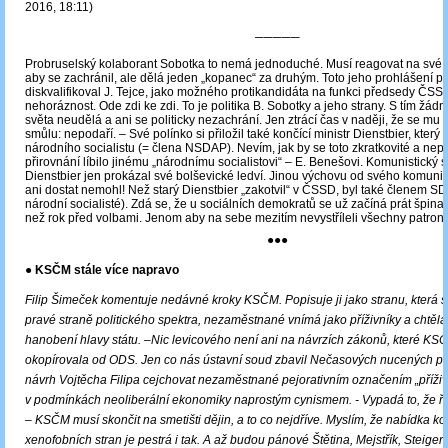
2016, 18:11)
─────
Probruselský kolaborant Sobotka to nemá jednoduché. Musí reagovat na své s
aby se zachránil, ale dělá jeden „kopanec“ za druhým. Toto jeho prohlášení pat
diskvalifikoval J. Tejce, jako možného protikandidáta na funkci předsedy ČSSD,
nehoráznost. Ode zdi ke zdi. To je politika B. Sobotky a jeho strany. S tím žád
světa neudělá a ani se politicky nezachrání. Jen ztrácí čas v naději, že se mu 
smůlu: nepodaří. – Své polínko si přiložil také končící ministr Dienstbier, který 
národního socialistu (= člena NSDAP). Nevím, jak by se toto zkratkovité a nep
přirovnání líbilo jinému „národnímu socialistovi“ – E. Benešovi. Komunistický 
Dienstbier jen prokázal své bolševické ledví. Jinou výchovu od svého komunis
ani dostat nemohl! Než starý Dienstbier „zakotvil“ v ČSSD, byl také členem S
národní socialisté). Zdá se, že u sociálních demokratů se už začíná prát špina
než rok před volbami. Jenom aby na sebe mezitím nevystříleli všechny patro
●●●
●
KSČM stále více napravo
Filip Šimeček komentuje nedávné kroky KSČM. Popisuje ji jako stranu, která 
pravé straně politického spektra, nezaměstnané vnímá jako příživníky a chtěla 
hanobení hlavy státu.
‒
Nic levicového není ani na návrzích zákonů, které KS
okopírovala od ODS. Jen co nás ústavní soud zbavil Nečasových nucených prac
návrh Vojtěcha Filipa cejchovat nezaměstnané pejorativním označením „příživn
v podmínkách neoliberální ekonomiky naprostým cynismem. - Vypadá to, že ře
– KSČM musí skončit na smetišti dějin, a to co nejdříve. Myslím, že nabídka ko
xenofobních stran je pestrá i tak. A až budou pánové Štětina, Mejstřík, Steige