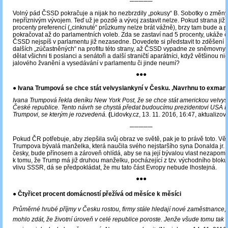
─────
Volný pád ČSSD pokračuje a nijak ho nezbrzdily „pokusy“ B. Sobotky o změn
nepříznivým vývojem. Teď už je pozdě a vývoj zastavit nelze. Pokud strana již
procenty preferencí („cinknuté“ průzkumy nelze brát vážně), brzy tam bude a 
pokračovat až do parlamentních voleb. Zda se zastaví nad 5 procenty, ukáže 
ČSSD nejspíš v parlamentu již nezasedne. Dovedete si představit to zděšení 
dalších „zúčastněných“ na profitu této strany, až ČSSD vypadne ze sněmovn
dělat všichni ti poslanci a senátoři a další straničtí aparátníci, když většinou n
jalového žvanění a vysedávání v parlamentu či jinde neumí?
●●●
●
Ivana Trumpová se chce stát velvyslankyní v Česku. ‚Navrhnu to exmanže
Ivana Trumpová řekla deníku New York Post, že se chce stát americkou velvys
České republice. Tento návrh se chystá předat budoucímu prezidentovi USA 
Trumpovi, se kterým je rozvedená.
(
Lidovky.cz, 13. 11. 2016, 16:47, aktualizo
─────
Pokud ČR potřebuje, aby zlepšila svůj obraz ve světě, pak je to právě toto. Vě
Trumpova bývalá manželka, která naučila svého nejstaršího syna Donalda jr. 
česky, bude přínosem a zároveň ohlídá, aby se na její bývalou vlast nezapo
k tomu, že Trump má již druhou manželku, pocházející z tzv. východního bloku,
vlivu SSSR, dá se předpokládat, že mu tato část Evropy nebude lhostejná.
●●●
● Čtyřicet procent domácností přežívá od měsíce k měsíci
Průměrné hrubé příjmy v Česku rostou, firmy stále hledají nové zaměstnance, 
mohlo zdát, že životní úroveň v celé republice poroste. Jenže všude tomu tak 