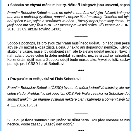
● Sobotka se chystá měnit ministry. Někteří kolegové jsou unaveni, napsal
Premiér Bohuslav Sobotka chce do měsíce obměnit svůj tým. Někteří kolegové
unaveni a potřebují vystřídat, napsal v dopise členům strany. Obměna má být 
neúspěch v krajských a senátních volbách. „Takový dopis jsem taky dostal. Je
jaký chce mít tým,“ řekl iDNES.cz ministr pro lidská práva Jiří Dienstbier.
(iDNES
2016, 13:09, aktualizováno 14:00)
─────
Sobotka pochopil, že pro svou záchranu musí něco udělat. To něco jsou pers
aby se vlk nažral a koza zůstala celá. Jinak to ani dopadnout nemůže. Kdyby 
skutečně vážně, musel by odstoupit sám, ale to zjevně udělat nechce. Navíc: 
náhrada, protože celou tu dobu nedělal nic jiného, než že si žádné náhradník
Ke změnám dojít musí a Sobotka odejít bude muset také. Vývoj se totiž zastavi
pracuje proti ČSSD i proti Sobotkovi.
●●●
● Rozpusťte to celé, vzkázal Fiala Sobotkovi
Premiér Bohuslav Sobotka (ČSSD) by neměl měnit jednotlivé ministry, ale rovn
celou vládu. Prohlásil to šéf opoziční ODS Petr Fiala v reakci na Sobotkův dop
spolustraníkům, že plánuje vystřídat některé členy kabinetu a obměnit svůj tým
4. 11. 2016, 15:35)
─────
S Fialou je třeba souhlasit. Nic jiného se dělat nedá. Rok před volbami se nik
nechce. Podle zásady: „Každý den dobrý.“
●●●