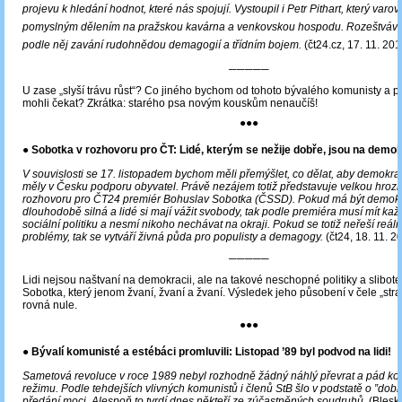
projevu k hledání hodnot, které nás spojují. Vystoupil i Petr Pithart, který varov
pomyslným dělením na pražskou kavárna a venkovskou hospodu. Rozeštváván
podle něj zavání rudohnědou demagogií a třídním bojem.
(čt24.cz, 17. 11. 20
─────
U zase „slyší trávu růst“? Co jiného bychom od tohoto bývalého komunisty a 
mohli čekat? Zkrátka: starého psa novým kouskům nenaučíš!
●●●
● Sobotka v rozhovoru pro ČT: Lidé, kterým se nežije dobře, jsou na demok
V souvislosti se 17. listopadem bychom měli přemýšlet, co dělat, aby demokr
měly v Česku podporu obyvatel. Právě nezájem totiž představuje velkou hrozbu
rozhovoru pro ČT24 premiér Bohuslav Sobotka (ČSSD). Pokud má být demok
dlouhodobě silná a lidé si mají vážit svobody, tak podle premiéra musí mít každ
sociální politiku a nesmí nikoho nechávat na okraji. Pokud se totiž neřeší reáln
problémy, tak se vytváří živná půda pro populisty a demagogy.
(čt24, 18. 11. 2
─────
Lidi nejsou naštvaní na demokracii, ale na takové neschopné politiky a slibotec
Sobotka, který jenom žvaní, žvaní a žvaní. Výsledek jeho působení v čele „stra
rovná nule.
●●●
● Bývalí komunisté a estébáci promluvili: Listopad ’89 byl podvod na lidi!
Sametová revoluce v roce 1989 nebyl rozhodně žádný náhlý převrat a pád ko
režimu. Podle tehdejších vlivných komunistů i členů StB šlo v podstatě o ”dob
předání moci. Alespoň to tvrdí dnes někteří ze zúčastněných soudruhů.
(Blesko