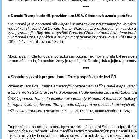
●●●
● Donald Trump bude 45. prezidentem USA. Clintonová uznala porážku
Pro mnohé je to obrovské překvapení. V amerických prezidentských volbách zv
republikánský kandidát Donald Trump. Skandály pronásledovaný miliardář zvr
vývoj v souboji o Bílý dům a vystřídá Baracka Obamu. Kandidátka demokratů H
Clintonová uznala porážku a Trumpovi prý telefonicky gratulovala vítězství.
(Li
2016, 4:47, aktualizováno 13:56)
─────
Mocichtivá H. Clintonová si porážku zasloužila. Tak moc si přála být prezident
zapomněla na to, že poslání ženy je úplně jiné. Dobře jí tak a jejímu „nemravov
●●●
● Sobotka vyzval k pragmatismu: Trump aspoň ví, kde leží ČR
Zvolením Donalda Trumpa americkým prezidentem začíná nová etapa vztahů
a Spojených států, tvrdí česká diplomacie. Podle ministra zahraničí Lubomíra
ČSSD) přinese Trump do politiky nové pohledy. Premiér Bohuslav Sobotka (Č
k pragmatickému přístupu. Trump podle něj aspoň na rozdíl od některých před
leží Česká republika.
(Novinky.cz, 9. 11. 2016, 8:02, aktualizováno 10:26)
─────
Tu poznámku na adresu amerických prezidentů si mohl Sobotka odpustit. Je 
neodpovídá skutečnosti. Přinejmenším žádný z poválečných prezidentů USA 
tak špatně, že by to nevěděl, protože se všichni pohybovali v mezinárodní polit