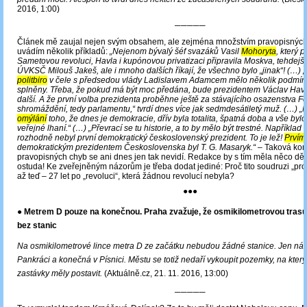
2016, 1:00)
─────
Článek mě zaujal nejen svým obsahem, ale zejména množstvím pravopisných 
uvádím několik příkladů:
„Nejenom bývalý šéf
svazáků Vasil
Mohoryta
, který 
Sametovou revoluci, Havla i kupónovou privatizaci připravila Moskva, tehdejší
ÚVKSČ Milouš Jakeš, ale i mnoho dalších říkají, že všechno bylo „jinak“! (…) 
politbiro
v čele s předsedou vlády Ladislavem Adamcem mělo několik podmíne
splněny. Třeba, že pokud má být moc předána, bude prezidentem Václav Havel
další. A že první volba prezidenta proběhne ještě za stávajícího osazenstva F
shromáždění, tedy parlamentu,“ tvrdí dnes více jak sedmdesátiletý muž. (…) „
omýlání
toho, že dnes je demokracie, dřív byla totalita, špatná doba a vše bylo
veřejné lhaní.“ (…) „Převrací se tu historie, a to by mělo být trestné. Například
rozhodně nebyl první demokratický československý prezident. To je lež!
Prvím
demokratickým prezidentem Československa byl T. G. Masaryk.“
‒ Taková kon
pravopisných chyb se ani dnes jen tak nevidí. Redakce by s tím měla něco děla
ostuda! Ke zveřejněným názorům je třeba dodat jediné: Proč tito soudruzi „pro
až teď – 27 let po „revoluci“, která žádnou revolucí nebyla?
●●●
● Metrem D pouze na konečnou. Praha zvažuje, že osmikilometrovou trasu
bez stanic
Na osmikilometrové lince metra D ze začátku nebudou žádné stanice. Jen nás
Pankráci a konečná v Písnici. Městu se totiž nedaří vykoupit pozemky, na kter
zastávky měly postavit.
(Aktuálně.cz, 21. 11. 2016, 13:00)
─────