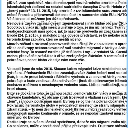
plíživě, zato spolehlivě, vkradlo nebezpečí mezinárodního terorismu. Po l
islamistických zločinců na redakci satirického časopisu Charlie Hebdo v Pa
„černý pátek“ 13. 11. 2015, kdy teroristé z tzv. Islámského státu znovu udeř
městě Francie a připravovali dokonce útok i v samotném sídle EU a NATO 
Větší drzost si můžeme jen těžko představit.
Nejnovější zprávy začínají ovšem znepokojovat i jinak klidné občany ČR, k
Sobotkova vláda již řadu měsíců ujišťuje o tom, že jim nic nehrozí. Tváří v 
neakceschopnosti naší policie, jak to názorně předvedla při zpackaném zá
Brodě (24. 2. 2015), si málokdo z nás dovede představit, že by někoho ochr
teroristickými zabijáky, kteří se neštítí ničeho.
Mnozí vzdělaní a rozumní pozorovatelé dnes říkají, že v souvislosti s uprchli
níž se do Evropy nekontrolovatelně valí statisíce migrantů z Afriky a Asie,
nelehké časy. To ostatně tvrdíme již delší dobu i my – v redakci SN. Čtenář
mohou přesvědčit, vrátí-li se k dříve zveřejněným článkům. V tomto úsilí 
pokračovat, neboť blaho vlasti je nám nade vše.
* * *
Vstoupili jsme do roku 2016. Situace kolem migrační krize není dodnes us
vyřešena. Představitelé EU sice zasedají, avšak žádné řešení není na stole
jisté, je to, že proud běženců z Blízkého východu a ze severní Afriky nez
pokračuje a bude zesilovat. Skandinávcům i jinak disciplinovaným Němců
docházet trpělivost s neschopným vedením státu. Lidé se radikalizují, napě
hrozí chaos.
Brzy se dočkáme toho, že začnou padat „demokratické“ vlády a možná dojd
obávané kandelábry. Až občané ztratí trpělivost s vládami svých zemí, kter
„tom“, sáhnou k pouličnímu násilí. Evropa se ocitne na pokraji občanské v
Pokračující teroristické útoky v evropských městech ze strany islamistů si
zdramatizují. ‒ To není děj nějakého sci-fi thrilleru, nýbrž realistický výhl
budoucnosti našeho kontinentu v případě, že se nepodaří zastavit migračn
směřující do Evropy.
Radikalizuje se ovšem i česká společnost, třebaže nás migranti zatím nijak
Co není dnes, může v brzké době přijít a překvapit i nás. Frustrace občanů 