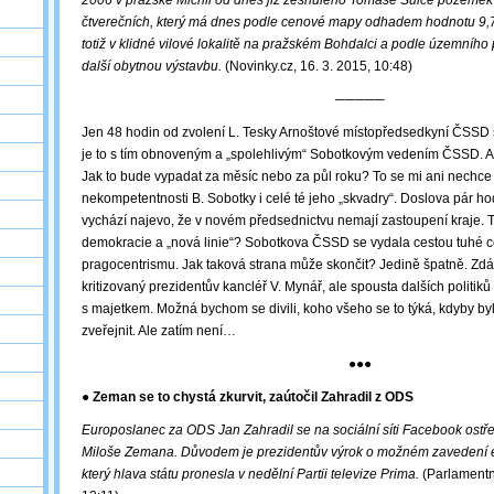
2006 v pražské Michli od dnes již zesnulého Tomáše Šulce pozemek
čtverečních, který má dnes podle cenové mapy odhadem hodnotu 9,7 
totiž v klidné vilové lokalitě na pražském Bohdalci a podle územního
další obytnou výstavbu.
(Novinky.cz, 16. 3. 2015, 10:48)
─────
Jen 48 hodin od zvolení L. Tesky Arnoštové místopředsedkyní ČSSD 
je to s tím obnoveným a „spolehlivým“ Sobotkovým vedením ČSSD. A t
Jak to bude vypadat za měsíc nebo za půl roku? To se mi ani nechce
nekompetentnosti B. Sobotky i celé té jeho „skvadry“. Doslova pár h
vychází najevo, že v novém předsednictvu nemají zastoupení kraje. T
demokracie a „nová linie“? Sobotkova ČSSD se vydala cestou tuhé c
pragocentrismu. Jak taková strana může skončit? Jedině špatně. Zdá se
kritizovaný prezidentův kancléř V. Mynář, ale spousta dalších politik
s majetkem. Možná bychom se divili, koho všeho se to týká, kdyby byl
zveřejnit. Ale zatím není…
●●●
● Zeman se to chystá zkurvit, zaútočil Zahradil z ODS
Europoslanec za ODS Jan Zahradil se na sociální síti Facebook ostře
Miloše Zemana. Důvodem je prezidentův výrok o možném zavedení e
který hlava státu pronesla v nedělní Partii televize Prima.
(Parlamentní