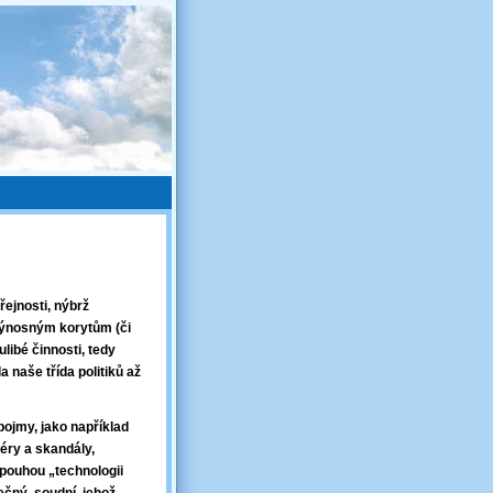
řejnosti, nýbrž
 výnosným korytům (či
ulibé činnosti, tedy
 naše třída politiků až
pojmy, jako například
féry a skandály,
 pouhou „technologii