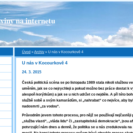
viny na internetu
Úvod
»
Archiv
»
U nás v Kocourkově 4
U nás v Kocourkově 4
24. 3. 2015
Česká politická scéna se po listopadu 1989 stala nikoli službou ve
uměním, jak se co nejrychleji a pokud možno bez práce dostat k
alespoň korýtkům) a jak se u nich udržet co nejdéle. A při této boh
službě sobě a svým kamarádům, si „nahrabat“ co nejvíce, aby byla
nadosmrti „za vodou“.
Průvodním jevem tohoto procesu, pro nějž se používají nejčastěji 
„služba vlasti“, „vláda lidu“ či „zastupitelská demokracie“, jsou a
potvrzující nám dnes a denně, že politika se u nás zredukovala na