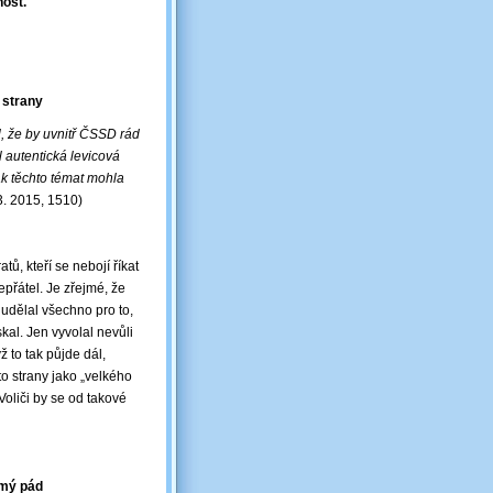
nost.
 strany
, že by uvnitř ČSSD rád
l autentická levicová
ak těchto témat mohla
 3. 2015, 1510)
ů, kteří se nebojí říkat
epřátel. Je zřejmé, že
udělal všechno pro to,
kal. Jen vyvolal nevůli
ž to tak půjde dál,
to strany jako „velkého
Voliči by se od takové
rmý pád