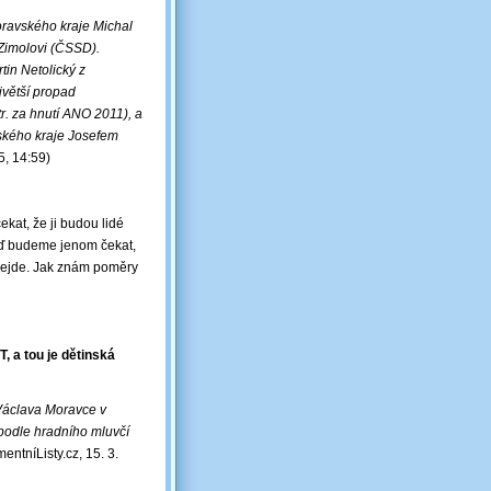
ravského kraje Michal
Zimolovi (ČSSD).
in Netolický z
jvětší propad
. za hnutí ANO 2011), a
ského kraje Josefem
5, 14:59)
kat, že ji budou lidé
 Teď budeme jenom čekat,
dejde. Jak znám poměry
, a tou je dětinská
Václava Moravce v
podle hradního mluvčí
entníListy.cz, 15. 3.