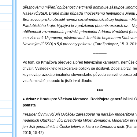
Březnovému měření oblíbenosti hejtmanů dominuje zástupce Jihomo
Hašek (ČSSD). Druhé místo připadá jihočeskému hejtmanovi Jiřímu 
Bronzovou příčku obsadil rovněž sociálnědemokratický hejtman - Mart
Pardubického kraje. Vyplývá to z průzkumu phoenixresearch.cz. - Ne
oblíbenosti zaznamenala pražská primátorka Adriana Krnáčová (nestr
to o více než 18 procent, následovaná končícím hejtmanem Karlovar
Novotným (ČSSD) s 5,6 procenty poklesu.
(EuroZprávy.cz, 15. 3. 201
─────
Po tom, co Krnáčová předvedla před televizními kamerami, nemůže če
chválit. Výsledek této krátkozraké politiky se dostavil. Docela brzy.
kdy nová pražská primátorka slovenského původu ze svého postu o
v našem státě, nebude to jistě trvat dlouho.
●●●
● Vzkaz z Hradu pro Václava Moravce: Dodržujete generální linii ČT
pomsta
Prezidentův mluvčí Jiří Ovčáček zareagoval na narážky moderátora 
nedělních Otázkách vůči prezidentu Miloši Zemanovi. Moderátor prý 
jen drží generální linii České televize, která se Zemanovi mstí.
(Parlam
2015, 15:42)