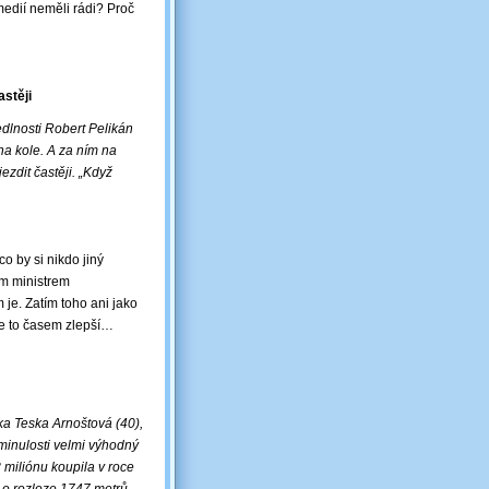
edií neměli rádi? Proč
astěji
dlnosti Robert Pelikán
 na kole. A za ním na
ezdit častěji. „Když
o by si nikdo jiný
ým ministrem
je. Zatím toho ani jako
e to časem zlepší…
ka Teska Arnoštová (40),
minulosti velmi výhodný
 miliónu koupila v roce