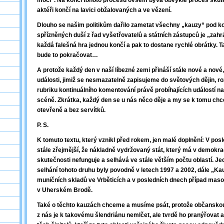
moci“. Na konci tohoto procesu ovšem bývá obvykle proces skute
aktéři končí na lavici obžalovaných a ve vězení.
Dlouho se našim politikům dařilo zametat všechny „kauzy“ pod k
spřízněných duší z řad vyšetřovatelů a státních zástupců je „zahr
každá falešná hra jednou končí a pak to dostane rychlé obrátky. T
bude to pokračovat…
A protože každý den v naší líbezné zemi přináší stále nové a nové
události, jimiž se nesmazatelně zapisujeme do světových dějin, r
rubriku kontinuálního komentování právě probíhajících událostí na 
scéně. Zkrátka, každý den se u nás něco děje a my se k tomu ch
otevřeně a bez servítků.
P. S.
K tomuto textu, který vznikl před rokem, jen malé doplnění: V pos
stále zřejmější, že nákladně vydržovaný stát, který má v demokra
skutečnosti nefunguje a selhává ve stále větším počtu oblastí. Je
selhání tohoto druhu byly povodně v letech 1997 a 2002, dále „K
muničních skladů ve Vrběticích a v posledních dnech případ maso
v Uherském Brodě.
Také o těchto kauzách chceme a musíme psát, protože občansko
z nás je k takovému šlendriánu nemlčet, ale tvrdě ho pranýřovat