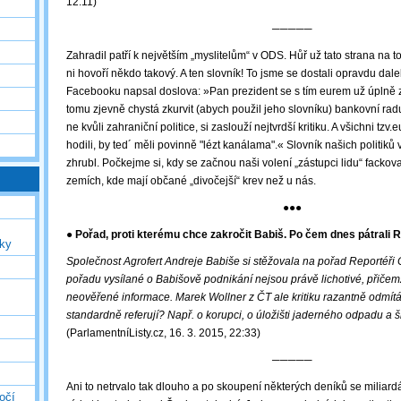
12:11)
─────
Zahradil patří k největším „myslitelům“ v ODS. Hůř už tato strana na 
ni hovoří někdo takový. A ten slovník! To jsme se dostali opravdu da
Facebooku napsal doslova: »
Pan prezident se s tím eurem už úplně z
tomu zjevně chystá zkurvit (abych použil jeho slovníku) bankovní ra
ne kvůli zahraniční politice, si zaslouží nejtvrdší kritiku. A všichni tzv
hodili, by ted´ měli povinně "lézt kanálama".« Slovník našich politiků
zhrubl. Počkejme si, kdy se začnou naši volení „zástupci lidu“ fackova
zemích, kde mají občané „divočejší“ krev než u nás.
●●●
● Pořad, proti kterému chce zakročit Babiš. Po čem dnes pátrali 
uky
Společnost Agrofert Andreje Babiše si stěžovala na pořad Reportéři Č
pořadu vysílané o Babišově podnikání nejsou právě lichotivé, přičem
neověřené informace. Marek Wollner z ČT ale kritiku razantně odmít
standardně referují? Např. o korupci, o úložišti jaderného odpadu a šl
(ParlamentníListy.cz, 16. 3. 2015, 22:33)
─────
Ani to netrvalo tak dlouho a po skoupení některých deníků se miliard
očí