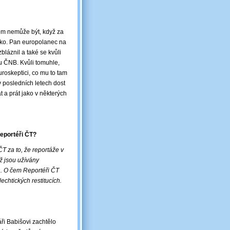
tom nemůže být, když za
leko. Pan europolanec na
bláznil a také se kvůli
du ČNB. Kvůli tomuhle,
.euroskeptici, co mu to tam
 v posledních letech dost
t a prát jako v některých
Reportéři ČT?
T za to, že reportáže v
ž jsou užívány
á. O čem Reportéři ČT
echtických restitucích.
áři Babišovi zachtělo