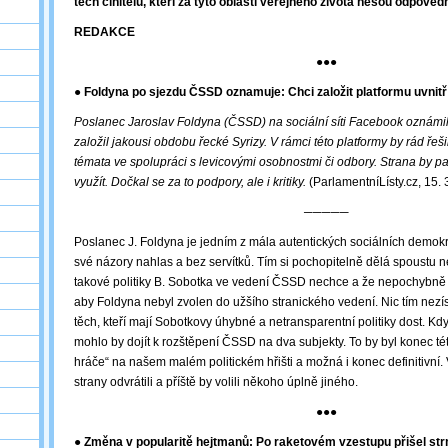
těch činitelů, kteří za tyto oblasti veřejného života nesou odpověd
REDAKCE
●●●
● Foldyna po sjezdu ČSSD oznamuje: Chci založit platformu uvnitř
Poslanec Jaroslav Foldyna (ČSSD) na sociální síti Facebook oznámil
založil jakousi obdobu řecké Syrizy. V rámci této platformy by rád řeši
témata ve spolupráci s levicovými osobnostmi či odbory. Strana by p
využít. Dočkal se za to podpory, ale i kritiky.
(ParlamentníLísty.cz, 15.
─────
Poslanec J. Foldyna je jedním z mála autentických sociálních demokrat
své názory nahlas a bez servítků. Tím si pochopitelně dělá spoustu n
takové politiky B. Sobotka ve vedení ČSSD nechce a že nepochybně 
aby Foldyna nebyl zvolen do užšího stranického vedení. Nic tím nezís
těch, kteří mají Sobotkovy úhybné a netransparentní politiky dost. Kdy
mohlo by dojít k rozštěpení ČSSD na dva subjekty. To by byl konec té
hráče“ na našem malém politickém hřišti a možná i konec definitivní. 
strany odvrátili a příště by volili někoho úplně jiného.
●●●
● Změna v popularitě hejtmanů: Po raketovém vzestupu přišel st