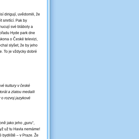
sí dirigují, uvědomili, že
 smrtící. Pak by
nucují své bláboly a
pořadu Hyde park dne
ákona o České televizi,
chal slyšet, že by jeho
e. To je vždycky dobré
vé kultury v české
orát a zlatou medaili
y o rozvoj jazykové
ně jako jeho „guru“,
když už tu Havla nemáme!
é bydliště – v Praze. Že