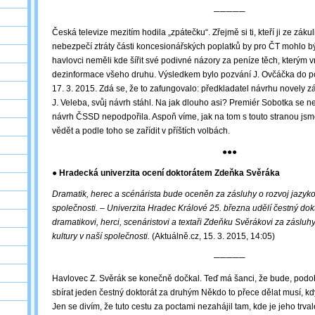
─────
Česká televize mezitím hodila „zpátečku“. Zřejmě si ti, kteří ji ze zákuli
nebezpečí ztráty části koncesionářských poplatků by pro ČT mohlo být
havlovci neměli kde šířit své podivné názory za peníze těch, kterým v
dezinformace všeho druhu. Výsledkem bylo pozvání J. Ovčáčka do 
17. 3. 2015. Zdá se, že to zafungovalo: předkladatel návrhu novely z
J. Veleba, svůj návrh stáhl. Na jak dlouho asi? Premiér Sobotka se ne
návrh ČSSD nepodpořila. Aspoň víme, jak na tom s touto stranou jsm
vědět a podle toho se zařídit v příštích volbách.
●●●
● Hradecká univerzita ocení doktorátem Zdeňka Svěráka
Dramatik, herec a scénárista bude oceněn za zásluhy o rozvoj jazyko
společnosti. – Univerzita Hradec Králové 25. března udělí čestný dokt
dramatikovi, herci, scenáristovi a textaři Zdeňku Svěrákovi za zásluh
kultury v naší společnosti.
(Aktuálně.cz, 15. 3. 2015, 14:05)
─────
Havlovec Z. Svěrák se konečně dočkal. Teď má šanci, že bude, podob
sbírat jeden čestný doktorát za druhým Někdo to přece dělat musí, 
Jen se divím, že tuto cestu za poctami nezahájil tam, kde je jeho trval