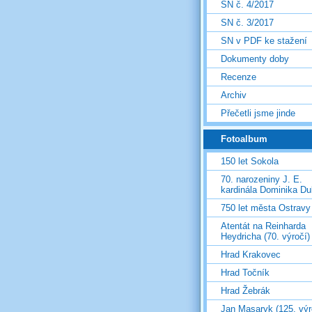
SN č. 4/2017
SN č. 3/2017
SN v PDF ke stažení
Dokumenty doby
Recenze
Archiv
Přečetli jsme jinde
Fotoalbum
150 let Sokola
70. narozeniny J. E.
kardinála Dominika D
750 let města Ostravy
Atentát na Reinharda
Heydricha (70. výročí)
Hrad Krakovec
Hrad Točník
Hrad Žebrák
Jan Masaryk (125. výr