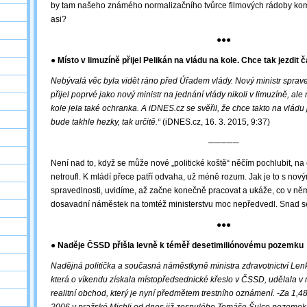
by tam našeho známého normalizačního tvůrce filmových rádoby kom
asi?
●●●
● Místo v limuzíně přijel Pelikán na vládu na kole. Chce tak jezdit č
Nebývalá věc byla vidět ráno před Úřadem vlády. Nový ministr sprave
přijel poprvé jako nový ministr na jednání vlády nikoli v limuzíně, ale
kole jela také ochranka. A iDNES.cz se svěřil, že chce takto na vládu j
bude takhle hezky, tak určitě.“
(iDNES.cz, 16. 3. 2015, 9:37)
─────
Není nad to, když se může nové „politické koště“ něčím pochlubit, na c
netroufl. K mládí přece patří odvaha, už méně rozum. Jak je to s nov
spravedlnosti, uvidíme, až začne konečně pracovat a ukáže, co v něm 
dosavadní náměstek na tomtéž ministerstvu moc nepředvedl. Snad s
●●●
● Naděje ČSSD přišla levně k téměř desetimiliónovému pozemku
Nadějná politička a současná náměstkyně ministra zdravotnictví Len
která o víkendu získala místopředsednické křeslo v ČSSD, udělala v 
realitní obchod, který je nyní předmětem trestního oznámení. -Za 1,48