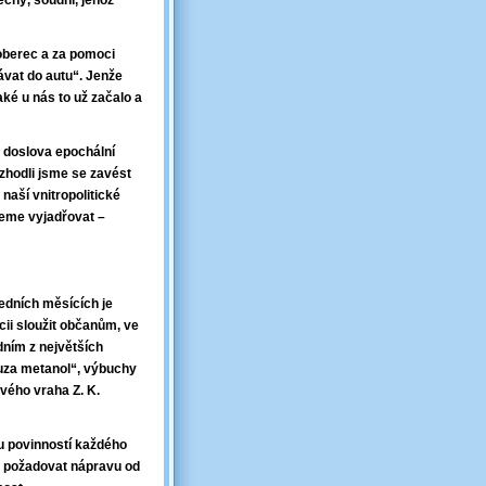
čný, soudní, jehož
oberec a za pomoci
ávat do autu“. Jenže
aké u nás to už začalo a
, doslova epochální
ozhodli jsme se zavést
naší vnitropolitické
ceme vyjadřovat –
ledních měsících je
cii sloužit občanům, ve
dním z největších
auza metanol“, výbuchy
vého vraha Z. K.
u povinností každého
 a požadovat nápravu od