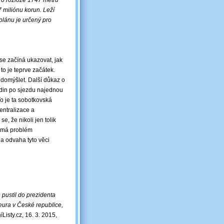
 o rozloze 1747 metrů
miliónu korun. Leží
 plánu je určený pro
se začíná ukazovat, jak
o je teprve začátek.
 domýšlet. Další důkaz o
odin po sjezdu najednou
o je ta sobotkovská
entralizace a
, že nikoli jen tolik
ů má problém
a odvaha tyto věci
 pustil do prezidenta
ura v České republice,
Listy.cz, 16. 3. 2015,