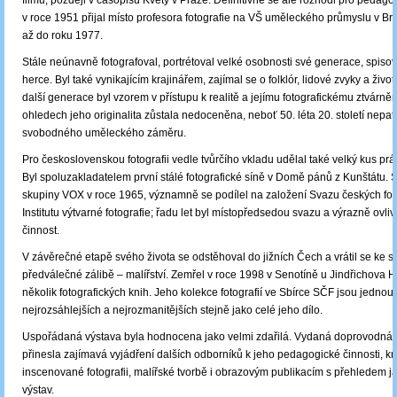
filmu, později v časopisu Květy v Praze. Definitivně se ale rozhodl pro pedag
v roce 1951 přijal místo profesora fotografie na VŠ uměleckého průmyslu v Brn
až do roku 1977.
Stále neúnavně fotografoval, portrétoval velké osobnosti své generace, spisov
herce. Byl také vynikajícím krajinářem, zajímal se o folklór, lidové zvyky a život
další generace byl vzorem v přístupu k realitě a jejímu fotografickému ztvárně
ohledech jeho originalita zůstala nedoceněna, neboť 50. léta 20. století nepatř
svobodného uměleckého záměru.
Pro československou fotografii vedle tvůrčího vkladu udělal také velký kus prá
Byl spoluzakladatelem první stálé fotografické síně v Domě pánů z Kunštátu. S
skupiny VOX v roce 1965, významně se podílel na založení Svazu českých fot
Institutu výtvarné fotografie; řadu let byl místopředsedou svazu a výrazně ovli
činnost.
V závěrečné etapě svého života se odstěhoval do jižních Čech a vrátil se ke sv
předválečné zálibě ‒ malířství. Zemřel v roce 1998 v Senotíně u Jindřichova 
několik fotografických knih. Jeho kolekce fotografií ve Sbírce SČF jsou jednou 
nejrozsáhlejších a nejrozmanitějších stejně jako celé jeho dílo.
Uspořádaná výstava byla hodnocena jako velmi zdařilá. Vydaná doprovodná 
přinesla zajímavá vyjádření dalších odborníků k jeho pedagogické činnosti, kr
inscenované fotografii, malířské tvorbě i obrazovým publikacím s přehledem j
výstav.