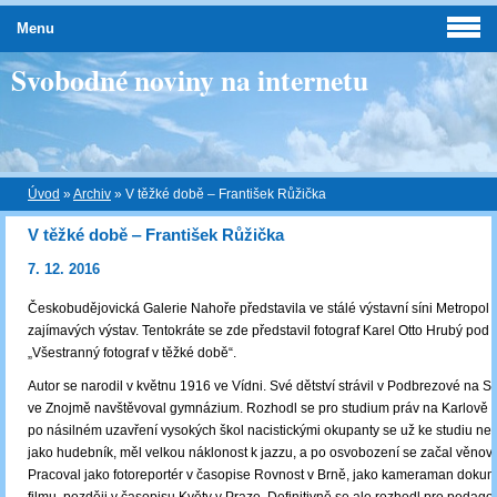
Menu
Svobodné noviny na internetu
Úvod
»
Archiv
»
V těžké době ‒ František Růžička
V těžké době ‒ František Růžička
7. 12. 2016
Českobudějovická Galerie Nahoře představila ve stálé výstavní síni Metropol d
zajímavých výstav. Tentokráte se zde představil fotograf Karel Otto Hrubý po
„Všestranný fotograf v těžké době“.
Autor se narodil v květnu 1916 ve Vídni. Své dětství strávil v Podbrezové na S
ve Znojmě navštěvoval gymnázium. Rozhodl se pro studium práv na Karlově un
po násilném uzavření vysokých škol nacistickými okupanty se už ke studiu nevrá
jako hudebník, měl velkou náklonost k jazzu, a po osvobození se začal věnovat 
Pracoval jako fotoreportér v časopise Rovnost v Brně, jako kameraman doku