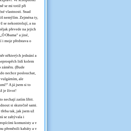
 se mi totiž při
žné vlastnosti. Snad
liš nemýlím. Zejména ty,
ž se nekontrolují, a na
nějak převede na jejich
 „Ó Obama“ a jiné,
í i moje představa o
ěr některých jednání a
 neprospěch lidí kolem
ho záměru. (Bude
Kdo nechce poslouchat,
 vulgárním, ale
mí!“ A já jsem si to
ž je život!
 to nechají zatím líbit.
ádnout si skutečně sami.
 třeba tak, jak jsem už
rá se zabývala i
ropícími komunisty a v
mu přeměnili kabáty a v