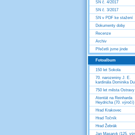
SN č. 4/2017
SN č. 3/2017
SN v PDF ke stažení
Dokumenty doby
Recenze
Archiv
Přečetli jsme jinde
Fotoalbum
150 let Sokola
70. narozeniny J. E.
kardinála Dominika D
750 let města Ostravy
Atentát na Reinharda
Heydricha (70. výročí)
Hrad Krakovec
Hrad Točník
Hrad Žebrák
Jan Masaryk (125. výr