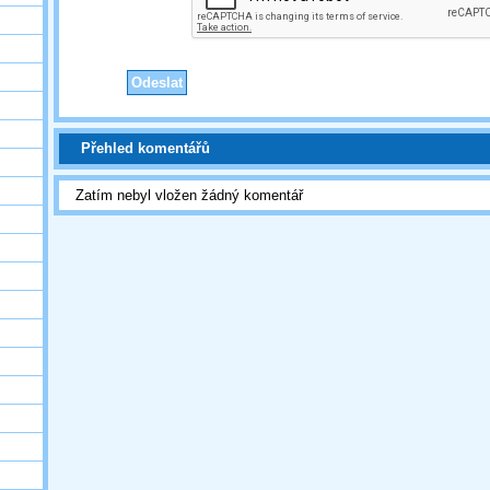
Přehled komentářů
Zatím nebyl vložen žádný komentář