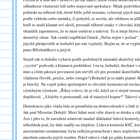
odhadnout vlastnosti lidí nebo utajované spekulace. Nějak podvědomě
pohledu na některé lidi, které blíže ještě neznám, vybavují jejich mo
podle vzhledu nebo mimiky, či pohybů, to nevím, ale většinou se pří
kteří se snaží klamat své okolí, prozradí některé znaky v chování, kdy
okamžik zapomenou, že se musí usmívat a radovat. To si moje hlava 
skutečný obraz. Tak vznikl například článek „Nečas nejen v počasí“,
jejichž předpovědi se bohužel pro nás vyplnily. Bojím se, že se vypln
panu Bělobrádkovi a jiných.
Stejně tak si dokážu vybavit podle podobných náznaků skutečný zám
„vycítit“ podvody a klamavá prohlášení. I na ta, bohužel, dochází v
mne a cítím jakousi povinnost jim otevřít oči pro poznání skutečné
vládnout člověk, peníze, nebo energie?) Bohužel je to málo platné. 
je hluchý. Na vojně jeden spolutrpitel to obvykle komentoval trochu
výstižným výrokem: „Říkej volovi, že je vůl, když on ti stejně nerozu
doplňoval: „A kdyby ti porozuměl, tak tě nanejvýš kopne!“ Takový u
Demokracie jako vláda lidu se proměnila na
demos-okradcii
a lidé si
Jak psal Miroslav Dolejší: Mezi lidmi není vůle zbavit se útisku a vl
A to i přes to, že zavedení relativně snadné důkladné lidové kontroly,
několikrát psal, by dalo naději na zlepšení. Lidová kontrola KSČ, kte
anonymními oznámeními, byla velkým postrachem i mezi neplechu t
mnohém omezila jejich totalitu. Právě takoví však po pádu komunis