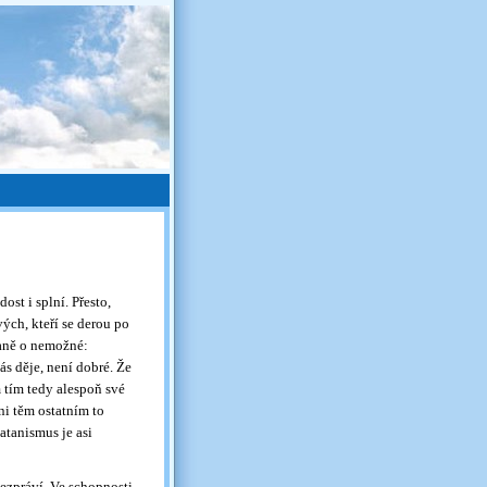
st i splní. Přesto,
ých, kteří se derou po
vaně o nemožné:
ás děje, není dobré. Že
 tím tedy alespoň své
ni těm ostatním to
atanismus je asi
bezpráví. Ve schopnosti