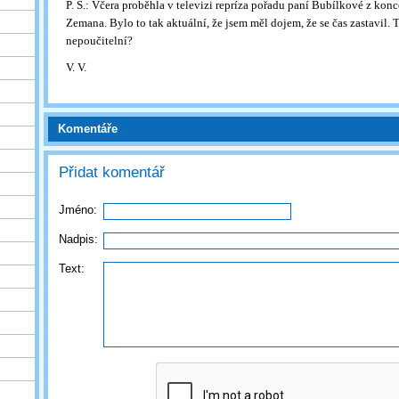
P. S.: Včera proběhla v televizi repríza pořadu paní Bubílkové z kon
Zemana. Bylo to tak aktuální, že jsem měl dojem, že se čas zastavil. 
nepoučitelní?
V. V.
Komentáře
Přidat komentář
Jméno:
Nadpis:
Text: