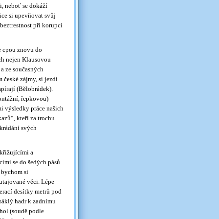
i, neboť se dokáží
ice si upevňovat svůj
beztrestnost při korupci
se cpou znovu do
ých nejen Klausovou
t a ze současných
 české zájmy, si jezdí
pírají (Bělobrádek).
ontážní, řepkovou)
mi výsledky práce našich
kazů“, kteří za trochu
okrádání svých
křižujícími a
ícími se do šedých pásů
ž bychom si
 utajované věci. Lépe
nerací desítky metrů pod
asáklý hadr k zadnímu
ohol (soudě podle