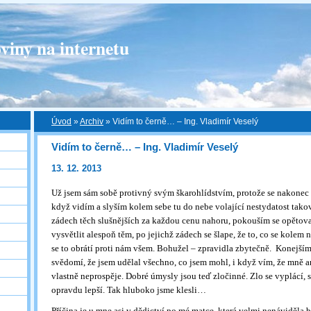
viny na internetu
Úvod
»
Archiv
»
Vidím to černě… – Ing. Vladimír Veselý
Vidím to černě… – Ing. Vladimír Veselý
13. 12. 2013
Už jsem sám sobě protivný svým škarohlídstvím, protože se nakonec do
když vidím a slyším kolem sebe tu do nebe volající nestydatost takov
zádech těch slušnějších za každou cenu nahoru, pokouším se opěto
vysvětlit alespoň těm, po jejichž zádech se šlape, že to, co se kolem n
se to obrátí proti nám všem. Bohužel – zpravidla zbytečně. Konejším
svědomí, že jsem udělal všechno, co jsem mohl, i když vím, že mně a
vlastně neprospěje. Dobré úmysly jsou teď zločinné. Zlo se vyplácí, s
opravdu lepší. Tak hluboko jsme klesli…
Příčina je u mne asi v dědictví po mé matce, která velmi nenáviděla 