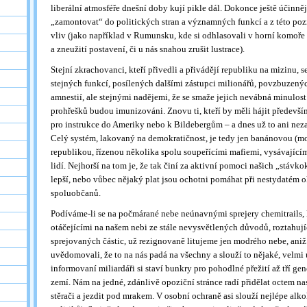
liberální atmosféře dnešní doby kují pikle dál. Dokonce ještě účinněj
„zamontovat“ do politických stran a významných funkcí a z této poz
vliv (jako například v Rumunsku, kde si odhlasovali v horní komoře 
a zneužití postavení, či u nás snahou zrušit lustrace).
Stejní zkrachovanci, kteří přivedli a přivádějí republiku na mizinu, 
stejných funkcí, posílených dalšími zástupci milionářů, povzbuzen
amnestií, ale stejnými nadějemi, že se smaže jejich nevábná minulos
prohřešků budou imunizováni. Znovu ti, kteří by měli hájit především
pro instrukce do Ameriky nebo k Bildebergům – a dnes už to ani neza
Celý systém, lakovaný na demokratičnost, je tedy jen banánovou (m
republikou, řízenou několika spolu soupeřícími mafiemi, vysávající
lidí. Nejhorší na tom je, že tak činí za aktivní pomoci našich „stávko
lepší, nebo vůbec nějaký plat jsou ochotni pomáhat při nestydatém 
spoluobčanů.
Podíváme-li se na počmárané nebe neúnavnými sprejery chemitrails, 
otáčejícími na našem nebi ze stále nevysvětlených důvodů, roztahuj
sprejovaných částic, už rezignovaně litujeme jen modrého nebe, ani
uvědomovali, že to na nás padá na všechny a slouží to nějaké, velmi
informovaní miliardáři si staví bunkry pro pohodlné přežití až tří ge
zemí. Nám na jedné, zdánlivě opoziční stránce radí přidělat octem n
stěrači a jezdit pod mrakem. V osobní ochraně asi slouží nejlépe alk