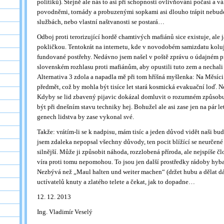
politiků). Stejně ale nás to asi při schopnosti ovlivňování počasí a v
povodněmi, tornády a probuzenými sopkami asi dlouho trápit nebude.
službách, nebo vlastní naštvanosti se postará…
Odboj proti terorizující hordě chamtivých mafiánů sice existuje, ale
pokličkou. Tentokrát na internetu, kde v novodobém samizdatu kolují
fundované postřehy. Nedávno jsem našel v poště zprávu o údajném p
slovenském rozhlasu proti mafiánům, aby opustili tuto zem a nechali 
Alternativa 3 zdola a napadla mě při tom hříšná myšlenka: Na Měsíc
předmět, což by mohla být tisíce let stará kosmická evakuační loď. N
Kdyby se lid zbavený pijavic dokázal domluvit o rozumném způsob
být při dnešním stavu techniky hej. Bohužel ale asi zase jen na pár le
genech lidstva by zase vykonal své.
Takže: vrátím-li se k nadpisu, mám tisíc a jeden důvod vidět naši bu
jsem zdaleka nepopsal všechny důvody, ten pocit blížící se neurčené k
silnější. Může ji způsobit náhoda, rozzlobená příroda, ale nejspíše č
víra proti tomu nepomohou. To jsou jen další prostředky rádoby hyba
Nezbývá než „Maul halten und weiter machen“ (držet hubu a dělat dá
uctívatelů knuty a zlatého telete a čekat, jak to dopadne…
12. 12. 2013
Ing. Vladimír Veselý