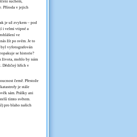
álčení suchem,
 Příroda v jejich
 jak je už zvykem – pod
 i velmi vtipné a
rohlášení ve
nás žít po svém. Je to
i byl vyfotografován
eopakuje se historie?
u života, mohlo by nám
t. Dědičný hřích v
doucnost černě. Přestože
atastrofy je stále
lověk sám. Prášky ani
telů tímto světem.
l) pro blaho našich