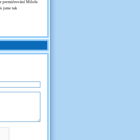
ce premiérování Miloše
To jsme tak