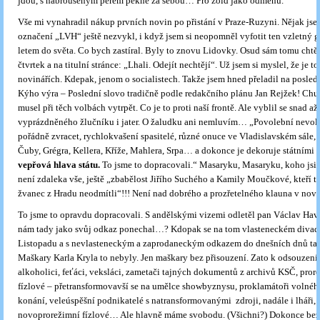
jdou, s nabroušeným perem pěkně za sebou… Pro žold jako odměnu.
Vše mi vynahradil nákup prvních novin po přistání v Praze-Ruzyni. Nějak jse
označení „LVH“ ještě nezvykl, i když jsem si neopomněl vyfotit ten vzletný g
letem do světa. Co bych zastíral. Byly to znovu Lidovky. Osud sám tomu chtěl
čtvrtek a na titulní stránce: „Lhali. Odejít nechtějí“. Už jsem si myslel, že je t
novinářích. Kdepak, jenom o socialistech. Takže jsem hned přeladil na posledn
Kýho výra – Poslední slovo tradičně podle redakčního plánu Jan Rejžek! Chu
musel při těch volbách vytrpět. Co je to proti naší frontě. Ale vyblil se snad a
vyprázdněného žlučníku i jater. O žaludku ani nemluvím… „Povolební nevoln
pořádně zvracet, rychlokvašení spasitelé, různé onuce ve Vladislavském sále,
Čuby, Grégra, Kellera, Kříže, Mahlera, Srpa… a dokonce je dekoruje státním
vepřová hlava
státu.
To jsme to dopracovali.“ Masaryku, Masaryku, koho jsi 
není zdaleka vše, ještě „zbabělost Jiřího Suchého a Kamily Moučkové, kteří 
žvanec z Hradu neodmítli“!!! Není nad dobrého a prozřetelného klauna v novi
To jsme to opravdu dopracovali. S andělskými vizemi odletěl pan Václav Have
nám tady jako svůj odkaz ponechal…? Kdopak se na tom vlasteneckém divad
Listopadu a s nevlasteneckým a zaprodaneckým odkazem do dnešních dnů tak
Maškary Karla Kryla to nebyly. Jen maškary bez přisouzení. Zato k odsouzení. Š
alkoholici, feťáci, veksláci, zametači tajných dokumentů z archivů KSČ, prore
fízlové – přetransformovavší se na umělce showbyznysu, proklamátoři volnéh
konání, veleúspěšní podnikatelé s natransformovanými zdroji, nadále i lháři,
novoprorežimní fízlové… Ale hlavně máme svobodu. (Všichni?) Dokonce bez