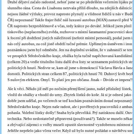
Druhé dějství začalo radostně, neboť jsme se po předešlém večerním lijáku pr
slunného rána. Cesta do Lisabonu netrvala příliš dlouho, na zdejších dálnicích
nejsou žádné výtluky, provoz naprosto plynulý a vlídnost řidičů u nás v Buději
ČR) nepoznaná! Takže frajer řidič náš luxusní autobus (MAN) zastavil před V
ČR naprosto bezproblémově a včas, tedy krátce po deváté. Jelikož jsem plnil 
tiskového (neplaceného) zvěda, rozhovor s místní šaramantní pracovnicí sko
k focení při dodržení jistých náležitostí (nefotit místní personál), podal jsem i
nás celý autobus, za což jistě obdrží tučné prémie. Upřímným úsměvem i iron
poznámkou jsem byl odměněn. Jen na doplnění uvádím, že v zahraničí se tent
ve prospěch Středočeského kraje, obálka byla tučně napěchovaná kandidátním
(celkem 20) a vedle titulního listu další dva listy se seznamem politických str
politických hnutí. Nedivte se, kam až jsme s demokracií Václava Havla a Jan
dorostli. Politických stran celkem 87, politických hnutí 70. Duhový květ bez
S nulovým efektem. Omyl. To platí jen pro občana. Jinak – Divide et impera!!!
Ale k věci. Někdo již měl po nočním přemýšlení jasno, našel příslušný lístek, z
vložil do obálky a vhodil do urny. Zbytek lístků do koše. Já si je odnesl jako 
dobře jsem udělal, po večerech se teď kochám poznáváním dosud nepoznanýc
Středočeského kraje. Nejen naše radost, ale i pověřených pracovníků z ambas
pohasla. Volební lístky došly! Snaha byla převeliká. Prý natisknou další. Ouv
technika. Nebo nedostatečně připravená (používaná?). Takže se muselo někam
a zbývající zájemci o volby museli opustit slavnostně vyzdobenou místnost a
Ještěže nepršelo jako včera večer. Když už bylo nutné požádat o návštěvu soc