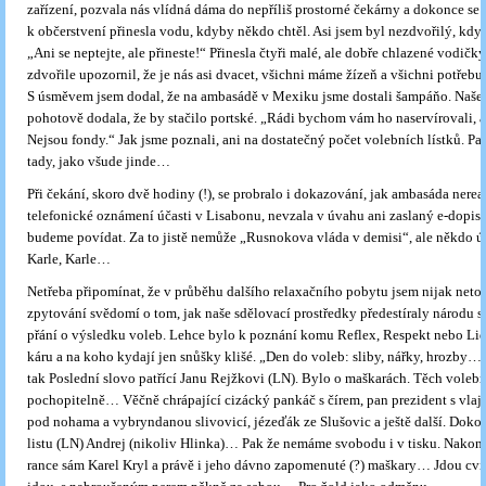
zařízení, pozvala nás vlídná dáma do nepříliš prostorné čekárny a dokonce se 
k občerstvení přinesla vodu, kdyby někdo chtěl. Asi jsem byl nezdvořilý, když
„Ani se neptejte, ale přineste!“ Přinesla čtyři malé, ale dobře chlazené vodičk
zdvořile upozornil, že je nás asi dvacet, všichni máme žízeň a všichni potře
S úsměvem jsem dodal, že na ambasádě v Mexiku jsme dostali šampáňo. Naše
pohotově dodala, že by stačilo portské. „Rádi bychom vám ho naservírovali
Nejsou fondy.“ Jak jsme poznali, ani na dostatečný počet volebních lístků. Pap
tady, jako všude jinde…
Při čekání, skoro dvě hodiny (!), se probralo i dokazování, jak ambasáda nere
telefonické oznámení účasti v Lisabonu, nevzala v úvahu ani zaslaný e-dopis!!
budeme povídat. Za to jistě nemůže „Rusnokova vláda v demisi“, ale někdo úp
Karle, Karle…
Netřeba připomínat, že v průběhu dalšího relaxačního pobytu jsem nijak neto
zpytování svědomí o tom, jak naše sdělovací prostředky předestíraly národu s
přání o výsledku voleb. Lehce bylo k poznání komu Reflex, Respekt nebo Lid
káru a na koho kydají jen snůšky klišé. „Den do voleb: sliby, nářky, hrozby…“
tak Poslední slovo patřící Janu Rejžkovi (LN). Bylo o maškarách. Těch volebn
pochopitelně… Věčně chrápající cizácký pankáč s čírem, pan prezident s vla
pod nohama a vybryndanou slivovicí, jézeďák ze Slušovic a ještě další. Doko
listu (LN) Andrej (nikoliv Hlinka)… Pak že nemáme svobodu i v tisku. Nakone
rance sám Karel Kryl a právě i jeho dávno zapomenuté (?) maškary… Jdou cvič