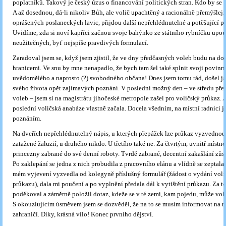
poplatníků. Takový je český úzus o financování politických stran. Kdo by se 
A až dosednou, dá-li nikoliv Bůh, ale volič upachtěný a racionálně přemýšlejí
oprášených poslaneckých lavic, přijdou další nepřehlédnutelné a potěšující p
Uvidíme, zda si noví kapříci začnou svoje bahýnko ze státního rybníčku upouš
neužitečných, byť nejspíše pravdivých formulací.
Zaradoval jsem se, když jsem zjistil, že ve dny předčasných voleb budu na do
hranicemi. Ve snu by mne nenapadlo, že bych tam šel také splnit svoji povinn
uvědomělého a naprosto (?) svobodného občana! Dnes jsem tomu rád, došel j
svého života opět zajímavých poznání. V poslední možný den – ve středu př
voleb – jsem si na magistrátu jihočeské metropole zašel pro voličský průkaz. 
poslední voličská anabáze vlastně začala. Docela všedním, na místní radnici j
poznáním.
Na dveřích nepřehlédnutelný nápis, u kterých přepážek lze průkaz vyzvednou
zatažené žaluzií, u druhého nikdo. U třetího také ne. Za čtvrtým, uvnitř místnost
princezny zabrané do své denní roboty. Tvrdě zabrané, decentní zakašlání zůst
Po zaklepání se jedna z nich probudila z pracovního elánu a vlídně se zeptala
mém vyjevení vyzvedla od kolegyně příslušný formulář (žádost o vydání vol
průkazu), dala mi poučení a po vyplnění předala dál k vytištění průkazu. Za t
poděkoval a záměrně položil dotaz, kdeže se v té zemi, kam pojedu, může voli
S okouzlujícím úsměvem jsem se dozvěděl, že na to se musím informovat na m
zahraničí. Díky, krásná vílo! Konec prvního dějství.