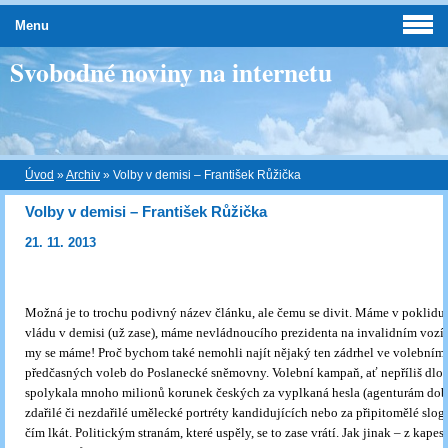
Menu
Svobodné noviny na internetu
Úvod
»
Archiv
»
Volby v demisi – František Růžička
Volby v demisi – František Růžička
21. 11. 2013
Možná je to trochu podivný název článku, ale čemu se divit. Máme v poklidu
vládu v demisi (už zase), máme nevládnoucího prezidenta na invalidním vo
my se máme! Proč bychom také nemohli najít nějaký ten zádrhel ve volebním
předčasných voleb do Poslanecké sněmovny. Volební kampaň, ať nepříliš dlou
spolykala mnoho milionů korunek českých za vyplkaná hesla (agenturám dobř
zdařilé či nezdařilé umělecké portréty kandidujících nebo za připitomělé slog
čím lkát. Politickým stranám, které uspěly, se to zase vrátí. Jak jinak – z kap