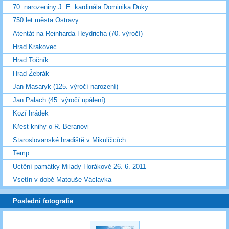
70. narozeniny J. E. kardinála Dominika Duky
750 let města Ostravy
Atentát na Reinharda Heydricha (70. výročí)
Hrad Krakovec
Hrad Točník
Hrad Žebrák
Jan Masaryk (125. výročí narození)
Jan Palach (45. výročí upálení)
Kozí hrádek
Křest knihy o R. Beranovi
Staroslovanské hradiště v Mikulčicích
Temp
Uctění památky Milady Horákové 26. 6. 2011
Vsetín v době Matouše Václavka
Poslední fotografie