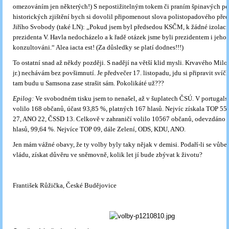
omezováním jen některých!) S nepostižitelným tokem či praním špinavých pe
historických zjištění bych si dovolil připomenout slova polistopadového př
Jiřího Svobody (také LN): „Pokud jsem byl předsedou KSČM, k žádné izolaci 
prezidenta V. Havla nedocházelo a k řadě otázek jsme byli prezidentem i jeho
konzultováni.“ Alea iacta est! (Za důsledky se platí dodnes!!!)
To ostatní snad až někdy později. S nadějí na větší klid mysli. Krvavého Milo
jr.) nechávám bez povšimnutí. Je předvečer 17. listopadu, jdu si připravit svíč
tam budu u Samsona zase strašit sám. Pokolikáté už???
Epilog:
Ve svobodném tisku jsem to nenašel, až v šuplatech ČSÚ. V portugal
volilo 168 občanů, účast 93,85 %, platných 167 hlasů. Nejvíc získala TOP 5
27, ANO 22, ČSSD 13. Celkově v zahraničí volilo 10567 občanů, odevzdáno 
hlasů, 99,64 %. Nejvíce TOP 09, dále Zelení, ODS, KDU, ANO.
Jen mám vážné obavy, že ty volby byly taky nějak v demisi. Podaří-li se vůbec
vládu, získat důvěru ve sněmovně, kolik let jí bude zbývat k životu?
František Růžička, České Budějovice