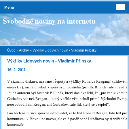
Menu
Svobodné noviny na internetu
Úvod
»
Archiv
»
Výkřiky Lidových novin - Vladimír Přibský
Výkřiky Lidových novin - Vladimír Přibský
16. 2. 2011
V záznamu diskuse, nazvané „Šepoty a výkřiky Ronalda Reagana“ (Lidové no
února t. r.), zaznělo několik správných postřehů (pan Dr. R. Joch), ale i neudrži
Jejich autorem byl historik P. Luňák, který doslova řekl, že „pro zánik komun
Gorbačov víc než Reagan..., který v téhle věci nehrál prim“. Východní Evropu
neosvobodil ani Reagan, ani Gorbačov, „ale lid, který se vzepřel“.
Pan Joch na to sice správně odpověděl, že to byl Ronald Reagan, kdo byl pro
komunismu klíčovou postavou, ale celá pasáž páně Luňákova by si vyžádala 
komentáře.