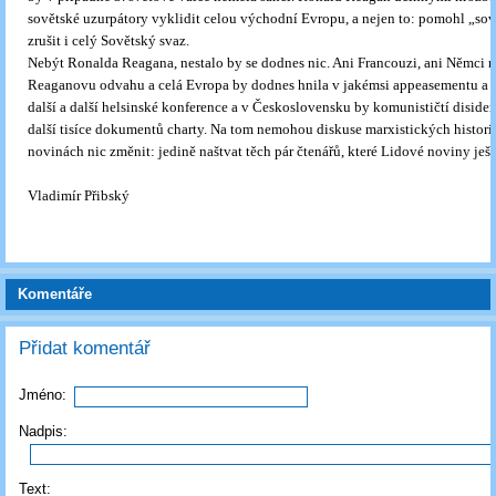
sovětské uzurpátory vyklidit celou východní Evropu, a nejen to: pomohl „so
zrušit i celý Sovětský svaz.
Nebýt Ronalda Reagana, nestalo by se dodnes nic. Ani Francouzi, ani Němci 
Reaganovu odvahu a celá Evropa by dodnes hnila v jakémsi appeasementu a 
další a další helsinské konference a v Československu by komunističtí disiden
další tisíce dokumentů charty. Na tom nemohou diskuse marxistických histor
novinách nic změnit: jedině naštvat těch pár čtenářů, které Lidové noviny ješt
Vladimír Přibský
Komentáře
Přidat komentář
Jméno:
Nadpis:
Text: