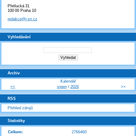
Přetlucká 31
100 00 Praha 10
redakce@i-sn.cz
Vyhledávání
Archiv
Kalendář
<<
srpen
/
2026
>>
RSS
Přehled zdrojů
Statistiky
Celkem:
2766460