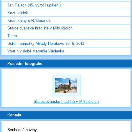
Jan Palach (45. výročí upálení)
Kozí hrádek
Křest knihy o R. Beranovi
Staroslovanské hradiště v Mikulčicích
Temp
Uctění památky Milady Horákové 26. 6. 2011
Vsetín v době Matouše Václavka
Poslední fotografie
Staroslovanské hradiště v Mikulčicích
Kontakt
Svobodné noviny