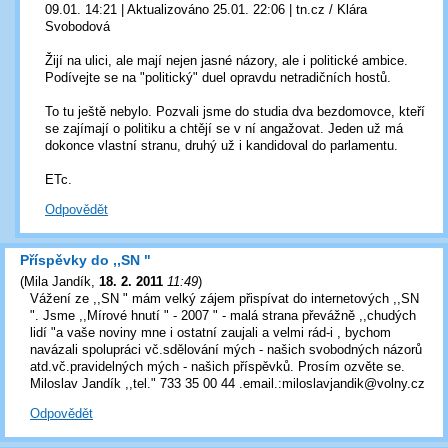
09.01. 14:21 | Aktualizováno 25.01. 22:06 | tn.cz / Klára
Svobodová
Žijí na ulici, ale mají nejen jasné názory, ale i politické ambice.
Podívejte se na "politický" duel opravdu netradičních hostů.
To tu ještě nebylo. Pozvali jsme do studia dva bezdomovce, kteří
se zajímají o politiku a chtějí se v ní angažovat. Jeden už má
dokonce vlastní stranu, druhý už i kandidoval do parlamentu.
ETc.
Odpovědět
Příspěvky do ,,SN "
(
Mila Jandík
,
18. 2. 2011
11:49
)
Vážení ze ,,SN " mám velký zájem přispívat do internetových ,,SN
". Jsme ,,Mírové hnutí " - 2007 " - malá strana převážně ,,chudých
lidí "a vaše noviny mne i ostatní zaujali a velmi rád-i , bychom
navázali spolupráci vč.sdělování mých - našich svobodných názorů
atd.vč.pravidelných mých - našich příspěvků. Prosím ozvěte se.
Miloslav Jandík ,,tel." 733 35 00 44 .email.:miloslavjandik@volny.cz
Odpovědět