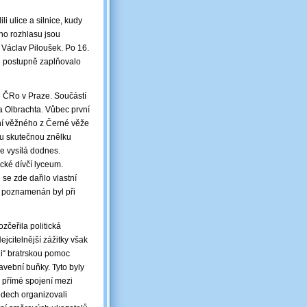
i ulice a silnice, kudy
ého rozhlasu jsou
Václav Piloušek. Po 16.
e postupně zaplňovalo
e ČRo v Praze. Součástí
na Olbrachta. Vůbec první
ní věžného z Černé věže
ou skutečnou znělku
e vysílá dodnes.
cké dívčí lyceum.
 se zde dařilo vlastní
i poznamenán byl při
zčeřila politická
jcitelnější zážitky však
li“ bratrskou pomoc
tavební buňky. Tyto byly
e přímé spojení mezi
odech organizovali