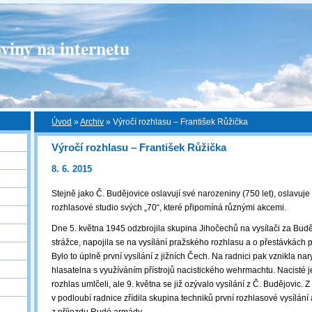
viny na internetu
Úvod
»
Archiv
»
Výročí rozhlasu – František Růžička
Výročí rozhlasu – František Růžička
8. 6. 2015
Stejně jako Č. Budějovice oslavují své narozeniny (750 let), oslavuj
rozhlasové studio svých „70“, které připomíná různými akcemi.
Dne 5. května 1945 odzbrojila skupina Jihočechů na vysílači za Bu
strážce, napojila se na vysílání pražského rozhlasu a o přestávkách 
Bylo to úplně první vysílání z jižních Čech. Na radnici pak vznikla n
hlasatelna s využíváním přístrojů nacistického wehrmachtu. Nacisté j
rozhlas umlčeli, ale 9. května se již ozývalo vysílání z Č. Budějovic.
v podloubí radnice zřídila skupina techniků první rozhlasové vysílání