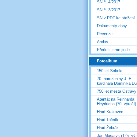
SN č. 4/2017
SN č. 3/2017
SN v PDF ke stažení
Dokumenty doby
Recenze
Archiv
Přečetli jsme jinde
Fotoalbum
150 let Sokola
70. narozeniny J. E.
kardinála Dominika D
750 let města Ostravy
Atentát na Reinharda
Heydricha (70. výročí)
Hrad Krakovec
Hrad Točník
Hrad Žebrák
Jan Masaryk (125. výr