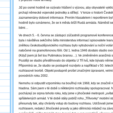
z příjezdu Rudé armády.
Již po osmé hodině se ozývalo hlášení s výzvou, aby obyvatelé vyklidil
prchají německé vojenské jednotky a střílejí. V knize o historii Česk
zaznamenány dobové informace. Prvním hlasatelem i reportérem byl 
hodině bylo oznámeno, že se k městu blíží Rudá armáda. Náměstí s
lidmi…
Ve dnech 5. - 6. června se zástupci zúčastnili programové konferenc
byla i návštěva sekčního šéfa ministerstva informací spisovatele Iva
znělkou českobudějovického rozhlasu bylo vytrubování a noční volá
natočené na gramofonovou fólii. Od 1. ledna 1946 dostalo studio sv
(Když jsem já šel tou Putimskou branou…). Ve změněném aranžmá s
Později se studio přestěhovalo do objektu U Tří lvů, kde bývalo něme
Připomíná se, že studio se postupně rozvíjelo a například v 50. letech
rozhlasové tvorbě. Objekt postupně prošel značnými úpravami, velm
povodních roku 2002.
Nemohu si odpustit vzpomínku na bouřlivý rok 1968, kdy se značně ro
hladina. Sám jsem v té době s některými rozhlasáky spolupracoval. Ne
pocházejí ze srpna tohoto roku, kdy jsme v jihočeské metropoli „uvíta
spřátelených armád. V té době stály poblíž rohu „Třílvovky“ mobilní s
přesunuty tak, aby chránily vstup do budovy rozhlasu. Udržovali jsm
rozhlasem, redakcí Jihočeské pravdy a jako dělnická mládež na záv