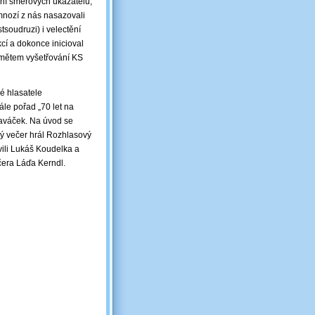
vání směrových ukazatelů,
 mnozí z nás nasazovali
stsoudruzi) i velectění
cí a dokonce inicioval
edmětem vyšetřování KS
né hlasatele
le pořad „70 let na
laváček. Na úvod se
ý večer hrál Rozhlasový
vili Lukáš Koudelka a
čera Láďa Kerndl.