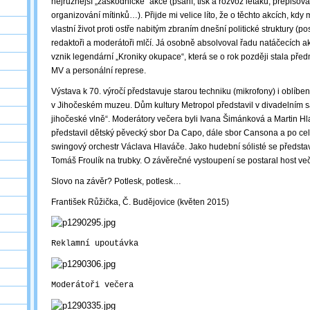
nejrůznější „záškodnické“ akce (psaní, tisk a rozvoz letáků, přepiso
organizování mítinků…). Přijde mi velice líto, že o těchto akcích, kdy
vlastní život proti ostře nabitým zbraním dnešní politické struktury (po
redaktoři a moderátoři mlčí. Já osobně absolvoval řadu natáčecích ak
vznik legendární „Kroniky okupace“, která se o rok později stala př
MV a personální represe.
Výstava k 70. výročí představuje starou techniku (mikrofony) i oblíbe
v Jihočeském muzeu. Dům kultury Metropol představil v divadelním sá
jihočeské vlně“. Moderátory večera byli Ivana Šimánková a Martin H
představil dětský pěvecký sbor Da Capo, dále sbor Cansona a po cel
swingový orchestr Václava Hlaváče. Jako hudební sólisté se předsta
Tomáš Froulík na trubky. O závěrečné vystoupení se postaral host ve
Slovo na závěr? Potlesk, potlesk…
František Růžička, Č. Budějovice (květen 2015)
Reklamní upoutávka
Moderátoři večera