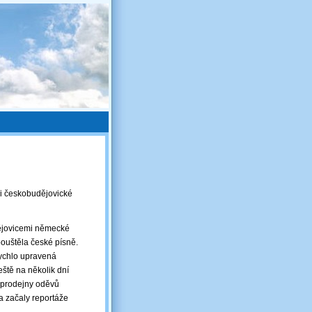
e i českobudějovické
dějovicemi německé
pouštěla české písně.
arychlo upravená
eště na několik dní
 Z prodejny oděvů
 a začaly reportáže