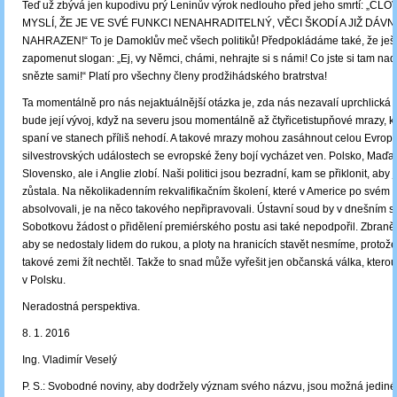
Teď už zbývá jen kupodivu prý Leninův výrok nedlouho před jeho smrtí: „ČL
MYSLÍ, ŽE JE VE SVÉ FUNKCI NENAHRADITELNÝ, VĚCI ŠKODÍ A JIŽ DÁV
NAHRAZEN!“ To je Damoklův meč všech politiků! Předpokládáme také, že ješ
zapomenut slogan: „Ej, vy Němci, chámi, nehrajte si s námi! Co jste si tam nadro
snězte sami!“ Platí pro všechny členy prodžihádského bratrstva!
Ta momentálně pro nás nejaktuálnější otázka je, zda nás nezavalí uprchlická k
bude její vývoj, když na severu jsou momentálně až čtyřicetistupňové mrazy, k
spaní ve stanech příliš nehodí. A takové mrazy mohou zasáhnout celou Evrop
silvestrovských událostech se evropské ženy bojí vycházet ven. Polsko, Maďa
Slovensko, ale i Anglie zlobí. Naši politici jsou bezradní, kam se přiklonit, aby 
zůstala. Na několikadenním rekvalifikačním školení, které v Americe po svém 
absolvovali, je na něco takového nepřipravovali. Ústavní soud by v dnešním s
Sobotkovu žádost o přidělení premiérského postu asi také nepodpořil. Zbraně 
aby se nedostaly lidem do rukou, a ploty na hranicích stavět nesmíme, protože
takové zemi žít nechtěl. Takže to snad může vyřešit jen občanská válka, ktero
v Polsku.
Neradostná perspektiva.
8. 1. 2016
Ing. Vladimír Veselý
P. S.: Svobodné noviny, aby dodržely význam svého názvu, jsou možná jediné,