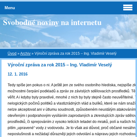
Menu
Svobodné noviny na internetu
Úvod
»
Archiv
»
Výroční zpráva za rok 2015 – Ing. Vladimír Veselý
Výroční zpráva za rok 2015 – Ing. Vladimír Veselý
12. 1. 2016
Tedy spíše jen pokus o ni. A ještě jen ze svého osobního hlediska, nejspíše z
možnostmi čerpání podkladů a zpráv ze závislých sdělovacích prostředků. Tě
věřit. A i kdyby byly pravdivé, mnohé z nich by byly stejně často neuvěřitelné. T
nelogických počinů politiků a vlastizrádných vlád a bulíků, které se nám snaží
nelze akceptovat ani v útlumu soudnosti, způsobeném neustálým atakováním 
otevřeným i podprahovým vysíláním zaprodaných a zkreslujících zpráv sdělov
prostředků, či sprejováním z vysoko letících letadel do mraků, polí a našich hla
pitím „upravené“ vody z vodovodu. Je to však asi důvod, proč občané nesáhn
neposlušnosti a nežádají důrazněji jejich odvolání a nápravu jejich rozhodová