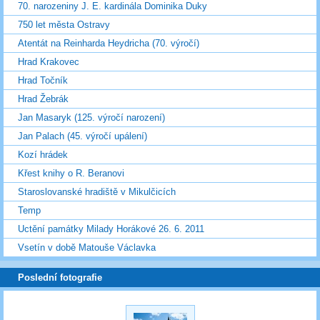
70. narozeniny J. E. kardinála Dominika Duky
750 let města Ostravy
Atentát na Reinharda Heydricha (70. výročí)
Hrad Krakovec
Hrad Točník
Hrad Žebrák
Jan Masaryk (125. výročí narození)
Jan Palach (45. výročí upálení)
Kozí hrádek
Křest knihy o R. Beranovi
Staroslovanské hradiště v Mikulčicích
Temp
Uctění památky Milady Horákové 26. 6. 2011
Vsetín v době Matouše Václavka
Poslední fotografie