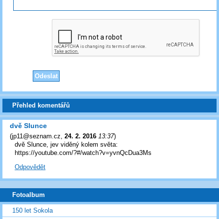
Přehled komentářů
dvě Slunce
(
jp11@seznam.cz
,
24. 2. 2016
13:37
)
dvě Slunce, jev viděný kolem světa:
https://youtube.com/?#/watch?v=yvnQcDua3Ms
Odpovědět
Fotoalbum
150 let Sokola