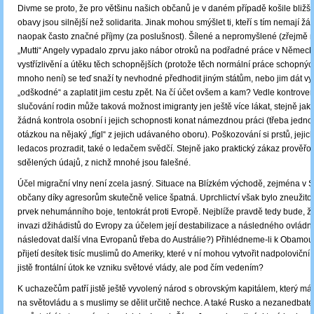
Divme se proto, že pro většinu našich občanů je v daném případě košile bližší
obavy jsou silnější než solidarita. Jinak mohou smýšlet ti, kteří s tím nemají žá
naopak často značné příjmy (za poslušnost). Šílené a nepromyšlené (zřejmě 
„Mutti“ Angely vypadalo zprvu jako nábor otroků na podřadné práce v Německ
vystřízlivění a útěku těch schopnějších (protože těch normální práce schopnýc
mnoho není) se teď snaží ty nevhodné předhodit jiným státům, nebo jim dát v
„odškodné“ a zaplatit jim cestu zpět. Na čí účet ovšem a kam? Vedle kontrove
slučování rodin může taková možnost imigranty jen ještě více lákat, stejně jako
žádná kontrola osobní i jejich schopnosti konat námezdnou práci (třeba jed
otázkou na nějaký „fígl“ z jejich udávaného oboru). Poškozování si prstů, jeji
ledacos prozradit, také o ledačem svědčí. Stejně jako praktický zákaz prověřov
sdělených údajů, z nichž mnohé jsou falešné.
Účel migrační vlny není zcela jasný. Situace na Blízkém východě, zejména v Sýri
občany díky agresorům skutečně velice špatná. Uprchlictví však bylo zneužito i
prvek nehumánního boje, tentokrát proti Evropě. Nejblíže pravdě tedy bude, 
invazi džihádistů do Evropy za účelem její destabilizace a následného ovládn
následovat další vlna Evropanů třeba do Austrálie?) Přihlédneme-li k Obam
přijetí desítek tisíc muslimů do Ameriky, které v ní mohou vytvořit nadpoloviční 
jistě frontální útok ke vzniku světové vlády, ale pod čím vedením?
K uchazečům patří jistě ještě vyvolený národ s obrovským kapitálem, který má
na světovládu a s muslimy se dělit určitě nechce. A také Rusko a nezanedbate