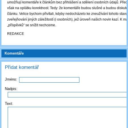
umožňují komentáře k článkům bez přihlášení a sdělení osobních údajů. Př
však na oplátku korektnost. Tedy: že komentáře budou slušné a budou diskut
článku. Velice bychom přivítali, kdyby nedocházelo ke zneužívání tohoto stavu
zveřejňování jiných záležitostí (i osobních), jež úroveň našich novin kazí. K m
„příspěvků“ se snížit nechceme.
REDAKCE
Komentáře
Přidat komentář
Jméno:
Nadpis:
Text: