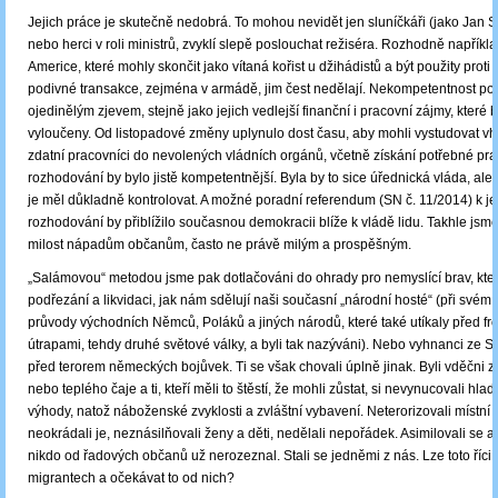
Jejich práce je skutečně nedobrá. To mohou nevidět jen sluníčkáři (jako Jan Sok
nebo herci v roli ministrů, zvyklí slepě poslouchat režiséra. Rozhodně napříkla
Americe, které mohly skončit jako vítaná kořist u džihádistů a být použity proti 
podivné transakce, zejména v armádě, jim čest nedělají. Nekompetentnost poli
ojedinělým zjevem, stejně jako jejich vedlejší finanční i pracovní zájmy, které 
vyloučeny. Od listopadové změny uplynulo dost času, aby mohli vystudovat v
zdatní pracovníci do nevolených vládních orgánů, včetně získání potřebné prax
rozhodování by bylo jistě kompetentnější. Byla by to sice úřednická vláda, ale
je měl důkladně kontrolovat. A možné poradní referendum (SN č. 11/2014) k je
rozhodování by přiblížilo současnou demokracii blíže k vládě lidu. Takhle jsm
milost nápadům občanům, často ne právě milým a prospěšným.
„Salámovou“ metodou jsme pak dotlačováni do ohrady pro nemyslící brav, kter
podřezání a likvidaci, jak nám sdělují naši současní „národní hosté“ (při svém
průvody východních Němců, Poláků a jiných národů, které také utíkaly před fr
útrapami, tehdy druhé světové války, a byli tak nazýváni). Nebo vyhnanci ze Sud
před terorem německých bojůvek. Ti se však chovali úplně jinak. Byli vděčni za
nebo teplého čaje a ti, kteří měli to štěstí, že mohli zůstat, si nevynucovali hl
výhody, natož náboženské zvyklosti a zvláštní vybavení. Neterorizovali místní
neokrádali je, neznásilňovali ženy a děti, nedělali nepořádek. Asimilovali se a
nikdo od řadových občanů už nerozeznal. Stali se jedněmi z nás. Lze toto říci
migrantech a očekávat to od nich?