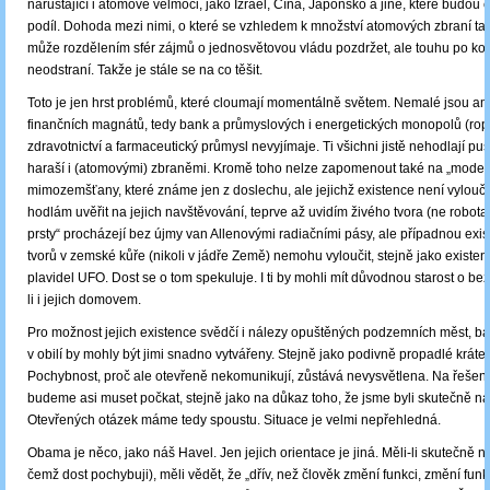
narůstající i atomové velmoci, jako Izrael, Čína, Japonsko a jiné, které budou ch
podíl. Dohoda mezi nimi, o které se vzhledem k množství atomových zbraní ta
může rozdělením sfér zájmů o jednosvětovou vládu pozdržet, ale touhu po k
neodstraní. Takže je stále se na co těšit.
Toto je jen hrst problémů, které cloumají momentálně světem. Nemalé jsou a
finančních magnátů, tedy bank a průmyslových i energetických monopolů (ropa
zdravotnictví a farmaceutický průmysl nevyjímaje. Ti všichni jistě nehodlají pust
haraší i (atomovými) zbraněmi. Kromě toho nelze zapomenout také na „moder
mimozemšťany, které známe jen z doslechu, ale jejichž existence není vylouče
hodlám uvěřit na jejich navštěvování, teprve až uvidím živého tvora (ne robota
prsty“ procházejí bez újmy van Allenovými radiačními pásy, ale případnou exis
tvorů v zemské kůře (nikoli v jádře Země) nemohu vyloučit, stejně jako existen
plavidel UFO. Dost se o tom spekuluje. I ti by mohli mít důvodnou starost o be
li i jejich domovem.
Pro možnost jejich existence svědčí i nálezy opuštěných podzemních měst, ba 
v obilí by mohly být jimi snadno vytvářeny. Stejně jako podivně propadlé kráte
Pochybnost, proč ale otevřeně nekomunikují, zůstává nevysvětlena. Na řešení 
budeme asi muset počkat, stejně jako na důkaz toho, že jsme byli skutečně na
Otevřených otázek máme tedy spoustu. Situace je velmi nepřehledná.
Obama je něco, jako náš Havel. Jen jejich orientace je jiná. Měli-li skutečně n
čemž dost pochybuji), měli vědět, že „dřív, než člověk změní funkci, změní funk