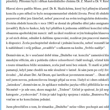
působily. Přítomni byli i děkan katedrálního chrámu Dr. Z. Mareš a Dr. V. Kroči
Hlavní slovo patřilo Mons. prof. Dr. K. Skalickému, který byl přímým účastní
koncilu a pro něhož to bylo nezapomenutelné období života. První tři období
pozoroval dění jen částečně, neboť pracoval na svém teologickém doktorátu. 
čtvrtém období koncilu v roce 1965 se dostal do přímého dění jako assignato
(uvaděč). Byla to funkce, kdy byl přidělen k jednomu oddělení koncilní tribu
obsazena apoštolskými nuncii: měl za úkol rozdávat svým biskupům hlasovací
je od nich sbírat, odnášet k dalšímu zpracování, rozdávat jim pracovní materiá
k dispozici. Zcela pochopitelně sledoval i jednání koncilu, neboť rozuměl lati
k nahlédnutí i svůj průkaz „uvaděče“ s odkazem na knihu „Světlo naděje“.
Domnívám se, že v současné době téma „Druhého vat. koncilu“ zamotává hla
mnohým věřícím, ale z pohledu církve celosvětové i řadě teologů, včetně kléru
s touto tématikou blíže seznámen, zcela jistě není bez otázek. Ti starší si ještě
pamatují, když jsme chodili na mše sloužené v latině. Já sám jsem po celý ži
úvodní: „Ad altare Dei. Ad Deum, qui laetíficat juventutem meam“… Dosti dl
než jsem novou, pokoncilovou liturgii přijal za svou. I když si i dnes odskočí
„latinskou“, domnívám se, že aplikace rodného jazyka věřící přiblížila ke sva
Nicméně ─ je zde ono, skoro magické: „Trident“. Určitě je správné, že již nepa
kategorie „vyobcování“. S tím je také logicky spojena i otázka „Bratrstva Pia 
vraťme se ke koncilnímu jednání.
Jsem přesvědčen o tom, že tématiku „Druhého“ nelze vůbec pochopit ani oddě