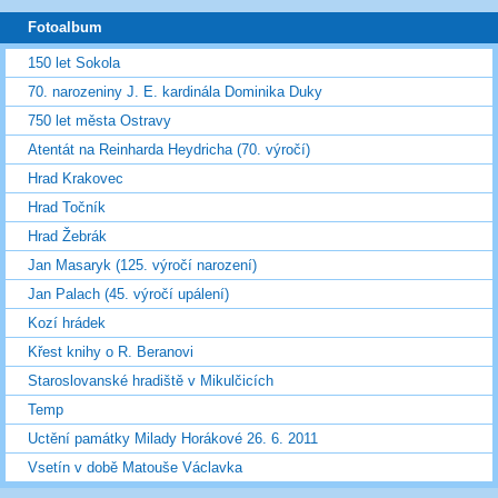
Fotoalbum
150 let Sokola
70. narozeniny J. E. kardinála Dominika Duky
750 let města Ostravy
Atentát na Reinharda Heydricha (70. výročí)
Hrad Krakovec
Hrad Točník
Hrad Žebrák
Jan Masaryk (125. výročí narození)
Jan Palach (45. výročí upálení)
Kozí hrádek
Křest knihy o R. Beranovi
Staroslovanské hradiště v Mikulčicích
Temp
Uctění památky Milady Horákové 26. 6. 2011
Vsetín v době Matouše Václavka