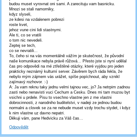
budou muset vyrovnat oni sami. A zarecituju vam basnicku.
Mnozi se stali namorniky,
kdyz slyseli,
ze kdesi na vzdalenem pobrezi
roste kvet,
jehoz vune cini lidi stastnymi.
Ale ti, co se vratili
o tom nic nevedeli.
Zeptej se tech,
co se nevratili...
To, čeho si na vás momentálně vážím je skutečnost, že původní
naše komunikace nebyla právě růžová… Přesto jste si nyní udělal
čas pro odpovědi na mé ztřeštěné otázky, které vyjdou pro jeden
prakticky neznámý kulturní server. Závěrem bych ráda řekla, že
nebylo mým zájmem vás urážet, spíše popíchnout, aby vznikl
zajímavý rozhovor. :-)
A: Ja vam reknu taky jednu velmi tajnou vec, jo? Ja netrpim zadnou
zasti nebo nenavisti vuci Cechum a Cesku. Dnes mi tam muzou byt
vsichni u prdele. Pisu to vsechno vlastne jen z me vlastni
dobrocinnosti, z narodniho buditelstvi, v nadeji ze jednou budou
normalni a clovek se za ne nebude muset vzdy trochu stydet, i kdyz
k nim vlastne uz davno nepatri.
Děkuji vám, pane Hedvicku za Váš čas…
Odpovědět