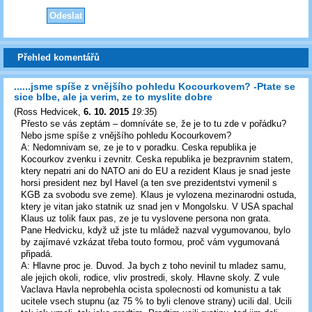
Přehled komentářů
......jsme spíše z vnějšího pohledu Kocourkovem? -Ptate se
sice blbe, ale ja verim, ze to myslite dobre
(
Ross Hedvicek
,
6. 10. 2015
19:35
)
Přesto se vás zeptám – domníváte se, že je to tu zde v pořádku?
Nebo jsme spíše z vnějšího pohledu Kocourkovem?
A: Nedomnivam se, ze je to v poradku. Ceska republika je
Kocourkov zvenku i zevnitr. Ceska republika je bezpravnim statem,
ktery nepatri ani do NATO ani do EU a rezident Klaus je snad jeste
horsi president nez byl Havel (a ten sve prezidentstvi vymenil s
KGB za svobodu sve zeme). Klaus je vylozena mezinarodni ostuda,
ktery je vitan jako statnik uz snad jen v Mongolsku. V USA spachal
Klaus uz tolik faux pas, ze je tu vyslovene persona non grata.
Pane Hedvicku, když už jste tu mládež nazval vygumovanou, bylo
by zajímavé vzkázat třeba touto formou, proč vám vygumovaná
připadá.
A: Hlavne proc je. Duvod. Ja bych z toho nevinil tu mladez samu,
ale jejich okoli, rodice, vliv prostredi, skoly. Hlavne skoly. Z vule
Vaclava Havla neprobehla ocista spolecnosti od komunistu a tak
ucitele vsech stupnu (az 75 % to byli clenove strany) ucili dal. Ucili