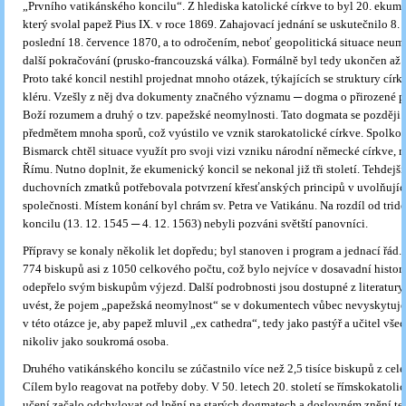
„Prvního vatikánského koncilu“. Z hlediska katolické církve to byl 20. ekum
který svolal papež Pius IX. v roce 1869. Zahajovací jednání se uskutečnilo 8. 
poslední 18. července 1870, a to odročením, neboť geopolitická situace neu
další pokračování (prusko-francouzská válka). Formálně byl tedy ukončen až 
Proto také koncil nestihl projednat mnoho otázek, týkajících se struktury círk
kléru. Vzešly z něj dva dokumenty značného významu ─ dogma o přirozené p
Boží rozumem a druhý o tzv. papežské neomylnosti. Tato dogmata se později s
předmětem mnoha sporů, což vyústilo ve vznik starokatolické církve. Spolko
Bismarck chtěl situace využít pro svoji vizi vzniku národní německé církve, n
Římu. Nutno doplnit, že ekumenický koncil se nekonal již tři století. Tehdejš
duchovních zmatků potřebovala potvrzení křesťanských principů v uvolňující
společnosti. Místem konání byl chrám sv. Petra ve Vatikánu. Na rozdíl od trid
koncilu (13. 12. 1545 ─ 4. 12. 1563) nebyli pozváni světští panovníci.
Přípravy se konaly několik let dopředu; byl stanoven i program a jednací řád.
774 biskupů asi z 1050 celkového počtu, což bylo nejvíce v dosavadní histor
odepřelo svým biskupům výjezd. Další podrobnosti jsou dostupné z literatury.
uvést, že pojem „papežská neomylnost“ se v dokumentech vůbec nevyskytuj
v této otázce je, aby papež mluvil „ex cathedra“, tedy jako pastýř a učitel vše
nikoliv jako soukromá osoba.
Druhého vatikánského koncilu se zúčastnilo více než 2,5 tisíce biskupů z celé
Cílem bylo reagovat na potřeby doby. V 50. letech 20. století se římskokatolic
učení začalo odchylovat od lpění na starých dogmatech a doslovném znění te