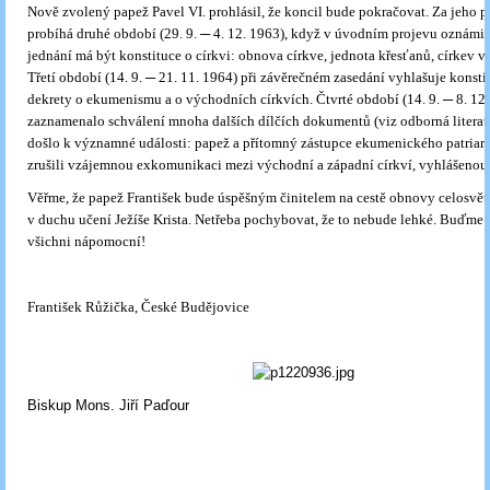
Nově zvolený papež Pavel VI. prohlásil, že koncil bude pokračovat. Za jeho p
probíhá druhé období (29. 9. ─ 4. 12. 1963), když v úvodním projevu oznámil,
jednání má být konstituce o církvi: obnova církve, jednota křesťanů, církev v
Třetí období (14. 9. ─ 21. 11. 1964) při závěrečném zasedání vyhlašuje konstit
dekrety o ekumenismu a o východních církvích. Čtvrté období (14. 9. ─ 8. 12
zaznamenalo schválení mnoha dalších dílčích dokumentů (viz odborná literatu
došlo k významné události: papež a přítomný zástupce ekumenického patriar
zrušili vzájemnou exkomunikaci mezi východní a západní církví, vyhlášenou
Věřme, že papež František bude úspěšným činitelem na cestě obnovy celosvět
v duchu učení Ježíše Krista. Netřeba pochybovat, že to nebude lehké. Buďme 
všichni nápomocní!
František Růžička, České Budějovice
Biskup Mons. Jiří Paďour