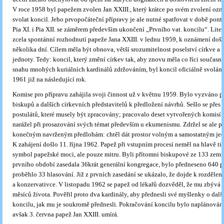
V roce 1958 byl papežem zvolen Jan XXIII., který krátce po svém zvolení oz
svolat koncil. Jeho prvopočáteční přípravy je ale nutné spatřovat v době pont
Pia XI. i Pia XII. se záměrem především ukončení „Prvního vat. koncilu“. Lite
zcela spontánní rozhodnutí papeže Jana XXIII. v lednu 1959, k oznámení doš
několika dní. Cílem měla být obnova, větší srozumitelnost poselství církve a 
jednoty. Tedy: koncil, který změní církev tak, aby znovu měla co říci současn
snahu mnohých kuriálních kardinálů zdržováním, byl koncil oficiálně svolán 
1961 již na následující rok.
Komise pro přípravu zahájila svoji činnost už v květnu 1959. Bylo vyzváno pře
biskupů a dalších církevních představitelů k předložení návrhů. Sešlo se přes 2
postulátů, které musely být zpracovány; pracovalo deset vytvořených komisí
narážel při prosazování svých témat především u ekumenismu. Zdržel se ale 
konečným navrženým předlohám: chtěl dát prostor volným a samostatným je
K zahájení došlo 11. října 1962. Papež při vstupním procesí neměl na hlavě ti
symbol papežské moci, ale pouze mitru. Byli přítomni biskupové ze 133 zem
prvního období zasedala 36krát generální kongregace, bylo předneseno 640 p
proběhlo 33 hlasování. Již z prvních zasedání se ukázalo, že dojde k rozdělen
a konzervativce. V listopadu 1962 se papež od lékařů dozvěděl, že mu zbývá 
měsíců života. Pověřil proto dva kardinály, aby přednesli své myšlenky o dal
koncilu, jak mu je soukromě přednesli. Pokračování koncilu bylo naplánováno
avšak 3. června papež Jan XXIII. umírá.