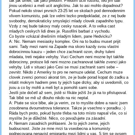
tak jak umeli, tak jako predtim. Predtim ucili rustinu, ted jim dali
jinou ucebnici a meli ucit anglictinu. Jak to asi mohlo dopadnout?
Pokud nekdo stravi prvnich 23-25 let ve skolach pod dennodennim
vlivem komunistu, pak lze velmi tezko predpokladat, ze z nej bude
svobodny, demokraticky smyslejici mlady clovek zapadniho typu.
Vzdy z nej bude takovy maly cesky rusacek. A to velka cast
mladych ceskych lidi dnes je. Rusofilni barbari z vychodu.
Co byste vzkázal dnešním mladým lidem, pane Hedvicku?
A: Nic. Nemam mesiasky komplex. Oni na to budou muset prijit
sami. Tady mezi nami na Zapade ma skoro kazdy svou vlastni
dobrocinnou kauzu – jeden chce zachranit ozon, druhy tuleni
mladata, treti nejake velryby. Vuci Cechum neni mozne byt takhle
dobrocinny, protoze lidi neni mozno zachranovat takhle zvenci jako
velryby. Lidi v situaci jako Cesi se musi zachranit sami sebe –
zevnitr. Nikdo z Ameriky to pro ne nemuze udelat. Cechum muze
clovek zvenci pomoci akorat tim, ze je bude porad kopat do zadku a
mlatit mokrym hadrem pres ty jejich tupe drzky, aby si uvedomili, co
jsou a co by mohli a meli byt a pomohli sami sobe.
Jestli jste dočetl až sem, jistě si říkáte ježiš že já na to přistupoval.
Tak blbě se mě už dlouho nikdo na nic neptal.
A: Ptate se sice blbe, ale ja verim, ze to myslite dobre a navic jsem
zosobnena dvoumetrova tolerance. Takze je vsechno v poradku.:-)
Ráda bych proto, pokud byste třeba na toto místo napsal vše, co si
myslíte že je důležité. Něco, co považujete za zásadní.
A: Nemam zasadnich prohlaseni. Je to jejich zeme, jejich
budoucnost. Jiste ze mne mrzi ta vseobecna a komunisty
podnecovana nenavist emigrantu mezi lidmi u vas. S tim se ovsem