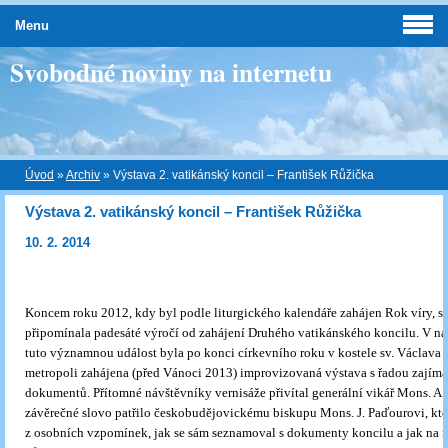
Menu
Svobodné noviny na internetu
Úvod
»
Archiv
»
Výstava 2. vatikánský koncil – František Růžička
Výstava 2. vatikánský koncil – František Růžička
10. 2. 2014
Koncem roku 2012, kdy byl podle liturgického kalendáře zahájen Rok víry, si
připomínala padesáté výročí od zahájení Druhého vatikánského koncilu. V ná
tuto významnou událost byla po konci církevního roku v kostele sv. Václava 
metropoli zahájena (před Vánoci 2013) improvizovaná výstava s řadou zajím
dokumentů. Přítomné návštěvníky vernisáže přivítal generální vikář Mons. A. 
závěrečné slovo patřilo českobudějovickému biskupu Mons. J. Paďourovi, kte
z osobních vzpomínek, jak se sám seznamoval s dokumenty koncilu a jak na 