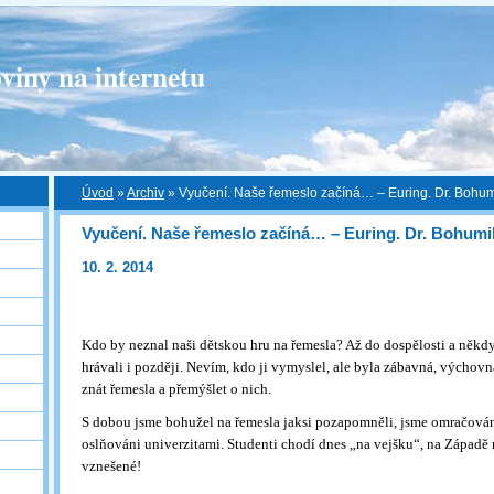
viny na internetu
Úvod
»
Archiv
»
Vyučení. Naše řemeslo začíná… – Euring. Dr. Bohum
Vyučení. Naše řemeslo začíná… – Euring. Dr. Bohumi
10. 2. 2014
Kdo by neznal naši dětskou hru na řemesla? Až do dospělosti a někdy
hrávali i později. Nevím, kdo ji vymyslel, ale byla zábavná, výchovn
znát řemesla a přemýšlet o nich.
S dobou jsme bohužel na řemesla jaksi pozapomněli, jsme omračová
oslňováni univerzitami. Studenti chodí dnes „na vejšku“, na Západě n
vznešené!