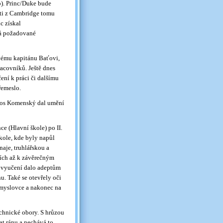
p). Princ/Duke bude
ti z Cambridge tomu
c získal
má požadované
ému kapitánu Baťovi,
racovníků. Ještě dnes
ení k práci či dalšímu
řemeslo.
Amos Komenský dal umění
e (Hlavní škole) po II.
kole, kde byly napůl
aje, truhlářskou a
jích až k závěrečným
é vyučení dalo adeptům
nu. Také se otevřely oči
růmyslovce a nakonec na
echnické obory. S hrůzou
at ránu a nechává to