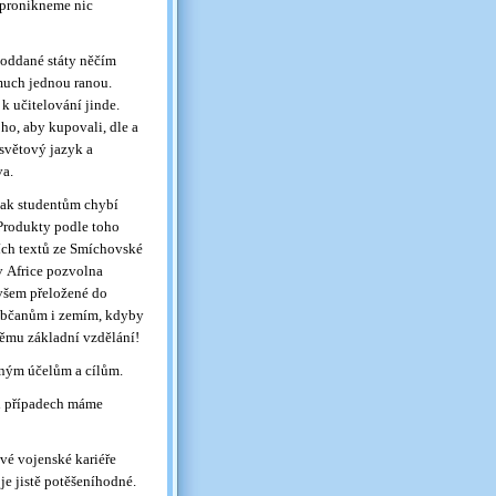
nepronikneme nic
 poddané státy něčím
 much jednou ranou.
k učitelování jinde.
ho, aby kupovali, dle a
 světový jazyk a
va.
jak studentům chybí
 Produkty podle toho
ních textů ze Smíchovské
 Africe pozvolna
ovšem přeložené do
 občanům i zemím, kdyby
němu základní vzdělání!
aným účelům a cílům.
ch případech máme
vé vojenské kariéře
je jistě potěšeníhodné.