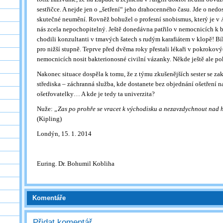
sestřičce. A nejde jen o „šetření“ jeho drahocenného času. Jde o nedo
skutečné neumění. Rovněž bohužel o profesní snobismus, který je v A
nás zcela nepochopitelný. Ještě donedávna patřilo v nemocnicích k 
chodili konzultanti v tmavých šatech s rudým karafiátem v klopě! Bíl
pro nižší stupně. Teprve před dvěma roky přestali lékaři v pokrokový
nemocnicích nosit bakterionosné civilní vázanky. Někde ještě ale po
Nakonec situace dospěla k tomu, že z týmu zkušenějších sester se za
střediska – záchranná služba, kde dostanete bez objednání ošetření 
ošetřovatelky… A kde je tedy ta univerzita?
Nuže:
„Zas po prohře se vracet k východisku a nezavzdychnout nad h
(Kipling)
Londýn, 15. 1. 2014
Euring. Dr. Bohumil Kobliha
Komentáře
Přidat komentář