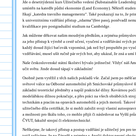
Jde o desetitýdenní kurs Užitečného vedení (Substainable Leadershi
umístěn na katedře půdní ekonomie (Land Economy). Někteří studen
říkají „katedra travního managementu“. Také poukazují na to, že prin
k univerzitnímu vzdělání přístup „zdarma“(free pass), poněvadž ne
kvalifikace pro postgraduální studium na Cambridge.
Jak můžeme děkovat našim moudrým předkům, a zejména průmyslov
za jeho přístup k výrobě a cestě učení, vyučení a vzdělávání svých p
každý dosud žijící baťovák vzpomíná, jak než byl propuštěn po vyuč
vzdělávání, musel ušít ručně pár svých bot, aby ukázal, že zná a umí 
Naše československé státní školství bývalo jedinečné. Vždyť náš 
učit světu. Jinde dosud tápají v základním!
Osobně jsem vytěžil z těch našich pokladů vše. Začal jsem po měšťanc
světové válce na Odborné automobilní při Smíchovské průmyslové š
základní teoretické předměty a napůl praktické dílny. Kovárnou počín
modelářskou dílnou pokračuje, a přes práci na všech obráběcích stro
technikám a pracím na opravách automobilů a jejich motorů. Takov
užitečného díla certifikát, že si mohli založit svoji vlastní autooprav
a možnosti pro škálu toho, co mohlo přijít či následovat na Vyšší p
ČVUT, fakultě strojní či elektrotechnické.
Neříkejme, že takový přístup a postup vzdělání je užitečný jen pro t
totiž zažíváme, že na Západě a zejména v Anglii doktor neumí obváz