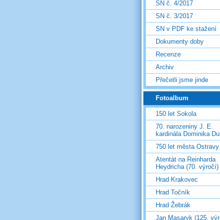
SN č. 4/2017
SN č. 3/2017
SN v PDF ke stažení
Dokumenty doby
Recenze
Archiv
Přečetli jsme jinde
Fotoalbum
150 let Sokola
70. narozeniny J. E.
kardinála Dominika D
750 let města Ostravy
Atentát na Reinharda
Heydricha (70. výročí)
Hrad Krakovec
Hrad Točník
Hrad Žebrák
Jan Masaryk (125. výr