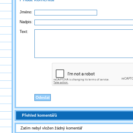
Jméno:
Nadpis:
Text:
Přehled komentářů
Zatím nebyl vložen žádný komentář