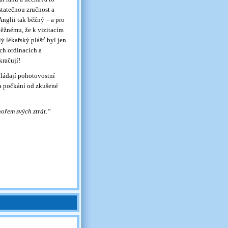
statečnou zručnost a
nglii tak běžný – a pro
běžnému, že k vizitacím
ý lékařský plášť byl jen
ch ordinacích a
kračují!
kládají pohotovostní
na počkání od zkušené
ořem svých ztrát.“