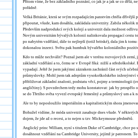
Přitom víme, že bez základního poznání, co jak je a jak se co dělá, 
pořádně.
Velká Británie, která se svým rozpadajícím panstvím chtěla dřívější
připoutat, všude, kam dosáhla, zakládala univerzity. Zabila několik
Především nadprodukcí svých kolejí a univerzit dala možnost odlivu 
Novým univerzitám bývalých kolonií nalinkovala propagací cestu to
po nabytém vzdělání, dále to nejlepší (totiž britské), dala jim k tomu
dokonalou inzerci. Světu pak humbuk bývalého koloniálního poziti
Kdo to může nechválit? Poznal jsem ale v terénu rozvojových zemí, 
základní vzdělání a to, čemu se v Evropě říká: nižší a středoškolské.
vypadají. Ještě že jsem jakýmsi zázrakem zachránil část svých učeb
průmyslovky. Mohl jsem tak adeptům vysokoškolského inženýrství v
přibližovat základní znalosti, podstatu věcí, pojmy a terminologii (
angličtiny). S povzdechem tedy mohu konstatovat: jak by prospělo
se do Třetího světa vyvezl evropský řemeslný a průmyslový um a k 
Ale to by neposloužilo imperiálním a kapitalistickým shora jmenov
Bohužel vidíme, že móda univerzit zasahuje dnes všude. V některý
dojem, že jde až o recesi, a to nejen u tzv. Mickeymouse předmětů.
Anglický princ William, nyní s titulem Duke of Cambridge, chce po s
dosáhnout vzdělání na Cambridge University, jejímž je patronem. To 