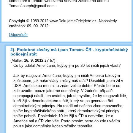
komentáře k tomuto webovému serveru zašlete na adresu
TomanJoseph@gmail.com.
Copyright © 1989-2012 www.DekujemeOdejdete.cz. Naposledy
změněno: 09. 09. 2012
Odpovědět
2): Podobné závěry má i pan Toman: ČR - kryptofašistický
policejní stát
(
Müller
,
16. 9. 2012
17:57
)
Co by udělali Američané, kdyby jim po 20 let ničili jejich vlast?
Jak by reagovali Američané, kdyby jim ničili Ameriku takovým
způsobem, jak naše vlády zničily náš stát? Desetiletí jsem žil v
USA. Americkou mentalitu znám velice dobře. Přesto berte co
zde uvádím pouze jako mé domněnky. V žádném případě
nepropaguji násilí, jen uvádím, jak si myslím, že by reagovali lidé,
kteří žijí v demokratickém státě, který se po generace řídí
demokratickými principy. Na rozdíl od našeho zkorumpovaného,
spíše kryptofašistického státu, který demokratickými principy
spíše pohrdá. Posledních 10 let žiji v ČR a netvrdím, že o
Americe ani o ČR vím vše. Proto prosím berte co zde uvádím
pouze jako domněnky konspiračního teoretika.