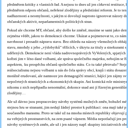
předmětem kritiky z vlastních řad. A nejsou to dnes už jen církevní restituce, k
předmětem odporu občanů, neřešené zlodějiny a předstírání reforem. Je to ten
nadřazenosti a neomylnosti, s jakým si dovolují naprosto ignorovat názory d
občanských aktivit, neparlamentních politických stran.
Pokud ale chceme MY, občané, aby došlo ke změně, musíme se sami jako demo
zejména vědět, jakou to demokracii chceme. Ukázat a pojmenovat to, co nám v
navrhnout i prosadit nápravu stavu. Bez ohledu na názory všemožných obháj
stavu, mnohdy z jeho „výdobytků“ těžících, v úkrytu za tituly a sinekurami 
udělených. Demokracie není vláda nadrovnoprávných VyVolených, spjatých 
kořisti jim v léno dané volbami, ale správa společného majetku, nebojím se říc
aspektem, ku prospěchu občanů společného státu. Co tu také přetrvalo? Stejn
reálsocialismu nejsou volbami u nás do čela správy obcí, krajů i státu dosazen
morálně erudovaní, ale namnoze jen demagogičtí straníci, hájící jen zájmy sv
nepočetných stranických a ekonomických skupin. Ani komická role ministry
nikomu z nich nepřipadla nenormální, dokonce snad ani jí řízeným generálům.
zlodějiny…
Ale už dávno jsou propracovány návrhy systémů možných změn, bohužel médi
stejnou hru se stranami, jim nedají žádný prostor k publikaci: ona mají také pr
současného marasmu. Proto se také už na mnoha místech republiky objevují pr
na veřejných prostranstvích, na zem psané vápnem. Média nepotlačují jen pr
návrhy systémových změn, ale už i jen názory např. skupiny iniciativních ob