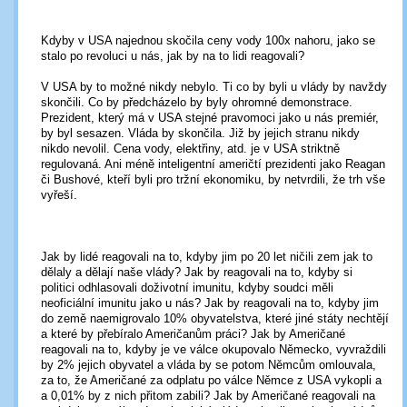
Kdyby v USA najednou skočila ceny vody 100x nahoru, jako se
stalo po revoluci u nás, jak by na to lidi reagovali?
V USA by to možné nikdy nebylo. Ti co by byli u vlády by navždy
skončili. Co by předcházelo by byly ohromné demonstrace.
Prezident, který má v USA stejné pravomoci jako u nás premiér,
by byl sesazen. Vláda by skončila. Již by jejich stranu nikdy
nikdo nevolil. Cena vody, elektřiny, atd. je v USA striktně
regulovaná. Ani méně inteligentní američtí prezidenti jako Reagan
či Bushové, kteří byli pro tržní ekonomiku, by netvrdili, že trh vše
vyřeší.
Jak by lidé reagovali na to, kdyby jim po 20 let ničili zem jak to
dělaly a dělají naše vlády? Jak by reagovali na to, kdyby si
politici odhlasovali doživotní imunitu, kdyby soudci měli
neoficiální imunitu jako u nás? Jak by reagovali na to, kdyby jim
do země naemigrovalo 10% obyvatelstva, které jiné státy nechtějí
a které by přebíralo Američanům práci? Jak by Američané
reagovali na to, kdyby je ve válce okupovalo Německo, vyvraždili
by 2% jejich obyvatel a vláda by se potom Němcům omlouvala,
za to, že Američané za odplatu po válce Němce z USA vykopli a
a 0,01% by z nich přitom zabili? Jak by Američané reagovali na