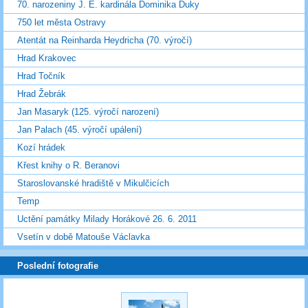
70. narozeniny J. E. kardinála Dominika Duky
750 let města Ostravy
Atentát na Reinharda Heydricha (70. výročí)
Hrad Krakovec
Hrad Točník
Hrad Žebrák
Jan Masaryk (125. výročí narození)
Jan Palach (45. výročí upálení)
Kozí hrádek
Křest knihy o R. Beranovi
Staroslovanské hradiště v Mikulčicích
Temp
Uctění památky Milady Horákové 26. 6. 2011
Vsetín v době Matouše Václavka
Poslední fotografie