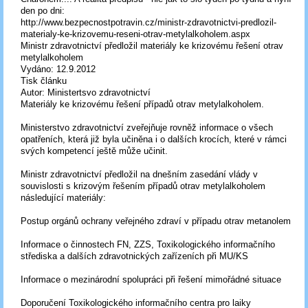
den po dni:
http://www.bezpecnostpotravin.cz/ministr-zdravotnictvi-predlozil-
materialy-ke-krizovemu-reseni-otrav-metylalkoholem.aspx
Ministr zdravotnictví předložil materiály ke krizovému řešení otrav
metylalkoholem
Vydáno: 12.9.2012
Tisk článku
Autor: Ministertsvo zdravotnictví
Materiály ke krizovému řešení případů otrav metylalkoholem.
Ministerstvo zdravotnictví zveřejňuje rovněž informace o všech
opatřeních, která již byla učiněna i o dalších krocích, které v rámci
svých kompetencí ještě může učinit.
Ministr zdravotnictví předložil na dnešním zasedání vlády v
souvislosti s krizovým řešením případů otrav metylalkoholem
následující materiály:
Postup orgánů ochrany veřejného zdraví v případu otrav metanolem
Informace o činnostech FN, ZZS, Toxikologického informačního
střediska a dalších zdravotnických zařízeních při MU/KS
Informace o mezinárodní spolupráci při řešení mimořádné situace
Doporučení Toxikologického informačního centra pro laiky