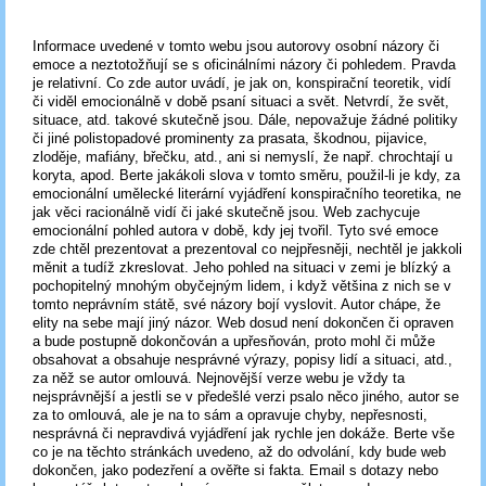
Informace uvedené v tomto webu jsou autorovy osobní názory či
emoce a neztotožňují se s oficinálními názory či pohledem. Pravda
je relativní. Co zde autor uvádí, je jak on, konspirační teoretik, vidí
či viděl emocionálně v době psaní situaci a svět. Netvrdí, že svět,
situace, atd. takové skutečně jsou. Dále, nepovažuje žádné politiky
či jiné polistopadové prominenty za prasata, škodnou, pijavice,
zloděje, mafiány, břečku, atd., ani si nemyslí, že např. chrochtají u
koryta, apod. Berte jakákoli slova v tomto směru, použil-li je kdy, za
emocionální umělecké literární vyjádření konspiračního teoretika, ne
jak věci racionálně vidí či jaké skutečně jsou. Web zachycuje
emocionální pohled autora v době, kdy jej tvořil. Tyto své emoce
zde chtěl prezentovat a prezentoval co nejpřesněji, nechtěl je jakkoli
měnit a tudíž zkreslovat. Jeho pohled na situaci v zemi je blízký a
pochopitelný mnohým obyčejným lidem, i když většina z nich se v
tomto neprávním státě, své názory bojí vyslovit. Autor chápe, že
elity na sebe mají jiný názor. Web dosud není dokončen či opraven
a bude postupně dokončován a upřesňován, proto mohl či může
obsahovat a obsahuje nesprávné výrazy, popisy lidí a situaci, atd.,
za něž se autor omlouvá. Nejnovější verze webu je vždy ta
nejsprávnější a jestli se v předešlé verzi psalo něco jiného, autor se
za to omlouvá, ale je na to sám a opravuje chyby, nepřesnosti,
nesprávná či nepravdivá vyjádření jak rychle jen dokáže. Berte vše
co je na těchto stránkách uvedeno, až do odvolání, kdy bude web
dokončen, jako podezření a ověřte si fakta. Email s dotazy nebo