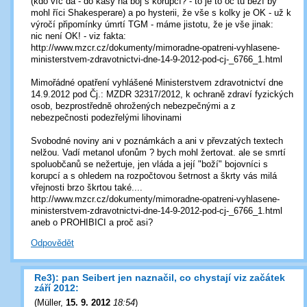
(kdo víc dá - do kasy na boj s korupcí? - to je to oč tu běží by
mohl říci Shakesperare) a po hysterii, že vše s kolky je OK - už k
výročí připomínky úmrtí TGM - máme jistotu, že je vše jinak:
nic není OK! - viz fakta:
http://www.mzcr.cz/dokumenty/mimoradne-opatreni-vyhlasene-
ministerstvem-zdravotnictvi-dne-14-9-2012-pod-cj-_6766_1.html
Mimořádné opatření vyhlášené Ministerstvem zdravotnictví dne
14.9.2012 pod Čj.: MZDR 32317/2012, k ochraně zdraví fyzických
osob, bezprostředně ohrožených nebezpečnými a z
nebezpečnosti podezřelými lihovinami
Svobodné noviny ani v poznámkách a ani v převzatých textech
nelžou. Vadí metanol ufonům ? bych mohl žertovat. ale se smrtí
spoluobčanů se nežertuje, jen vláda a její "boží" bojovníci s
korupcí a s ohledem na rozpočtovou šetrnost a škrty vás milá
vřejnosti brzo škrtou také....
http://www.mzcr.cz/dokumenty/mimoradne-opatreni-vyhlasene-
ministerstvem-zdravotnictvi-dne-14-9-2012-pod-cj-_6766_1.html
aneb o PROHIBICI a proč asi?
Odpovědět
Re3): pan Seibert jen naznačil, co chystají viz začátek
září 2012:
(
Müller
,
15. 9. 2012
18:54
)