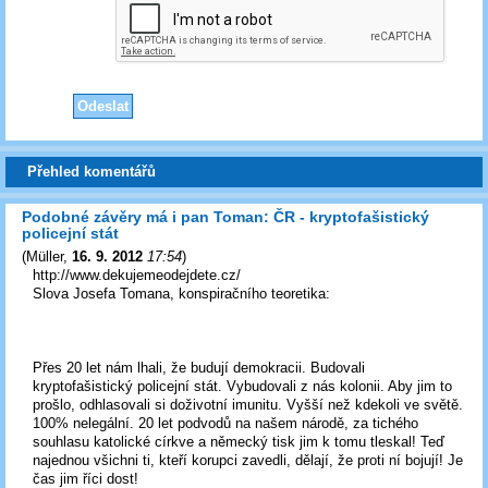
Přehled komentářů
Podobné závěry má i pan Toman: ČR - kryptofašistický
policejní stát
(
Müller
,
16. 9. 2012
17:54
)
http://www.dekujemeodejdete.cz/
Slova Josefa Tomana, konspiračního teoretika:
Přes 20 let nám lhali, že budují demokracii. Budovali
kryptofašistický policejní stát. Vybudovali z nás kolonii. Aby jim to
prošlo, odhlasovali si doživotní imunitu. Vyšší než kdekoli ve světě.
100% nelegální. 20 let podvodů na našem národě, za tichého
souhlasu katolické církve a německý tisk jim k tomu tleskal! Teď
najednou všichni ti, kteří korupci zavedli, dělají, že proti ní bojují! Je
čas jim říci dost!