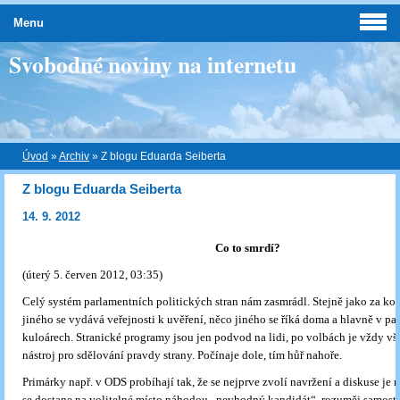
Menu
Svobodné noviny na internetu
Úvod
»
Archiv
»
Z blogu Eduarda Seiberta
Z blogu Eduarda Seiberta
14. 9. 2012
Co to smrdí?
(úterý 5. červen 2012, 03:35)
Celý systém parlamentních politických stran nám zasmrádl. Stejně jako za k
jiného se vydává veřejnosti k uvěření, něco jiného se říká doma a hlavně v pa
kuloárech. Stranické programy jsou jen podvod na lidi, po volbách je vždy vše 
nástroj pro sdělování pravdy strany. Počínaje dole, tím hůř nahoře.
Primárky např. v ODS probíhají tak, že se nejprve zvolí navržení a diskuse je 
se dostane na volitelné místo náhodou „nevhodný kandidát“, rozuměj samostat