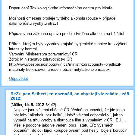
Doporučení Toxikologického informačního centra pro lékaře
Možnosti omezení prodeje tvrdého alkoholu (pouze v případě
dalšího růstu výskytu otrav)
Připravovaná zákonná úprava prodeje tvrdého alkoholu na tržištích
Příkaz, kterým byly vyzvány krajské hygienické stanice ke zvýšení
intenzity kontrol
Varování Ministerstva zdravotnictví ČR
Zdroj: Ministerstvo zdravotnictví ČR
http://www.bezpecnostpotravin.cz/ministr-zdravotnictvi-predlozil-
materialy-ke-krizovemu-reseni-otrav-metylalkoholem.aspx
Odpovědět
Re2): pan Seibert jen naznačil, co chystají viz začátek září
2012:
(
Müller
,
15. 9. 2012
18:42
)
Nejprve jsou všichni občané ČR úředně ohlupováni, že jde jen o
pár lahví alkoholu bez kolků, i když všichni odborníci ví, jak to
vypadá na trhu výroby a distribuce lihu s výpalným v ČR i EU ...
Vše je podobné jako ve vedení obcí i státu ČR: výsměch
občanům, do očí bijící korupce ovšem pod hesly "boje s korupcí"