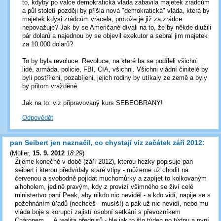
to, kdyby po válce demokratická vláda zabavila majetek zrádcům
a půl století později by přišla nová "demokratická" vláda, která by
majetek kdysi zrádcům vracela, protože je již za zrádce
nepovažuje? Jak by se Američané dívali na to, že by někde dlužili
pár dolarů a najednou by se objevil exekutor a sebral jim majetek
za 10.000 dolarů?
To by byla revoluce. Revoluce, na které ba se podíleli všichni
lidé, armáda, policie, FBI, CIA, všichni. Všichni vládní činitelé by
byli postříleni, pozabíjeni, jejich rodiny by utíkaly ze země a byly
by přitom vražděné.
Jak na to: viz připravovaný kurs SEBEOBRANY!
Odpovědět
pan Seibert jen naznačil, co chystají viz začátek září 2012:
(
Müller
,
15. 9. 2012
18:29
)
Žijeme konečně v době (září 2012), kterou hezky popisuje pan
seibert i kterou předvídaly staré vtipy - můžeme už chodit na
červenou a svobodně pojídat muchomůrky a zapíjet to kolkovaným
alhoholem, jedině pravým, kdy z provizí všimného se živí celé
ministertvo paní Peak, aby nikdo nic neviděl - a kdo vidí, napije se s
požehnáním úřadů (nechceš - musíš!) a pak už nic nevidí, nebo mu
vláda boje s korupcí zajistí osobní setkání s převozníkem
Cháronem.... A realita předpisů - hle jak to šlo týden po týdnu a nyní