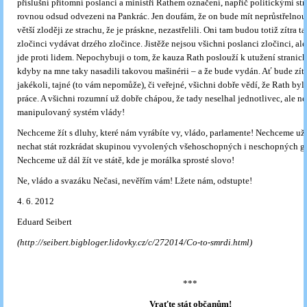
příslušní přítomní poslanci a ministři Rathem označení, napříč politickými st
rovnou odsud odvezeni na Pankrác. Jen doufám, že on bude mít neprůstřelnou
větší zloději ze strachu, že je práskne, nezastřelili. Oni tam budou totiž zítra t
zločinci vydávat drzého zločince. Jistěže nejsou všichni poslanci zločinci, a
jde proti lidem. Nepochybuji o tom, že kauza Rath poslouží k utužení stranic
kdyby na mne taky nasadili takovou mašinérii – a že bude vydán. Ať bude zít
jakékoli, tajné (to vám nepomůže), či veřejné, všichni dobře vědí, že Rath by
práce. A všichni rozumní už dobře chápou, že tady neselhal jednotlivec, ale 
manipulovaný systém vlády!
Nechceme žít s dluhy, které nám vyrábíte vy, vládo, parlamente! Nechceme už 
nechat stát rozkrádat skupinou vyvolených všehoschopných i neschopných g
Nechceme už dál žít ve státě, kde je morálka sprosté slovo!
Ne, vládo a svazáku Nečasi, nevěřím vám! Lžete nám, odstupte!
4. 6. 2012
Eduard Seibert
(http://seibert.bigbloger.lidovky.cz/c/272014/Co-to-smrdi.html)
***
Vraťte stát občanům!