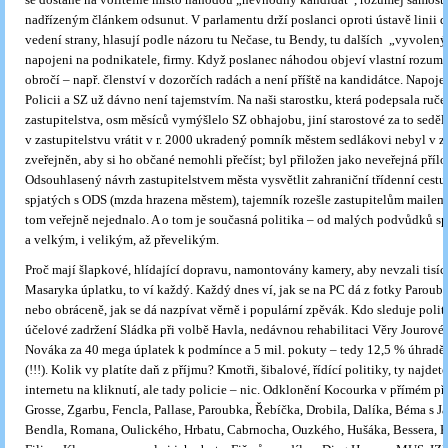
nadřízeným článkem odsunut. V parlamentu drží poslanci oproti ústavě linii d
vedení strany, hlasují podle názoru tu Nečase, tu Bendy, tu dalších „vyvolenýc
napojeni na podnikatele, firmy. Když poslanec náhodou objeví vlastní rozum,
obročí – např. členství v dozorčích radách a není příště na kandidátce. Napoje
Policii a SZ už dávno není tajemstvím. Na naši starostku, která podepsala ruč
zastupitelstva, osm měsíců vymýšlelo SZ obhajobu, jiní starostové za to seděl
v zastupitelstvu vrátit v r. 2000 ukradený pomník městem sedlákovi nebyl v z
zveřejněn, aby si ho občané nemohli přečíst; byl přiložen jako neveřejná přílo
Odsouhlasený návrh zastupitelstvem města vysvětlit zahraniční třídenní cestu
spjatých s ODS (mzda hrazena městem), tajemník rozešle zastupitelům mailem,
tom veřejně nejednalo. A o tom je současná politika – od malých podvůdků s
a velkým, i velikým, až převelikým.
Proč mají šlapkové, hlídající dopravu, namontovány kamery, aby nevzali tisí
Masaryka úplatku, to ví každý. Každý dnes ví, jak se na PC dá z fotky Paroub
nebo obráceně, jak se dá nazpívat věrně i populární zpěvák. Kdo sleduje polit
účelové zadržení Sládka při volbě Havla, nedávnou rehabilitaci Věry Jourové
Nováka za 40 mega úplatek k podmínce a 5 mil. pokuty – tedy 12,5 % úhradě 
(!!!). Kolik vy platíte daň z příjmu? Kmotři, šibalové, řídící politiky, ty najde
internetu na kliknutí, ale tady policie – nic. Odklonění Kocourka v přímém p
Grosse, Zgarbu, Fencla, Pallase, Paroubka, Řebíčka, Drobila, Dalíka, Béma s 
Bendla, Romana, Oulického, Hrbatu, Cabrnocha, Ouzkého, Hušáka, Bessera, K