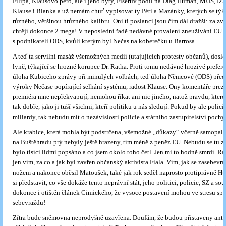
Filipa, Klausovo pero, ale i jeho byty, Fišerův podíl na Diag Human, MUS, IZI
Klause i Blanka a už nemám chuť vypisovat ty Péti a Mazánky, kterých se týk
různého, většinou hrůzného kalibru. Oni ti poslanci jsou čím dál dražší: za zv
chtějí dokonce 2 mega! V neposlední řadě nedávné provalení zneužívání EU d
s podnikateli ODS, kvůli kterým byl Nečas na koberečku u Barrosa.
A teď ta servilní masáž všemožných medií (utajujících protesty občanů), dosl
lynč, týkající se hrozné korupce Dr. Ratha. Proti tomu nedávné hrozivé prefer
úloha Kubiceho zprávy při minulých volbách, teď úloha Němcové (ODS) před
výroky Nečase popírající selhání systému, radost Klause. Ony komentáře prezi
premiéra mne nepřekvapují, nemohou říkat ani nic jiného, natož pravdu, kterou
tak dobře, jako ji tuší všichni, kteří politiku u nás sledují. Pokud by ale policie
miliardy, tak nebudu mít o nezávislosti policie a státního zastupitelství pochy
Ale krabice, která mohla být podstrčena, všemožné „důkazy“ včetně samopalu
na Buštěhradu prý nebyly ještě hrazeny, tím méně z peněz EU. Nebudu se tu z
bylo tisíci lidmi popsáno a co jsem okolo toho četl. Jen mi to hodně smrdí. Ra
jen vím, za co a jak byl zavřen občanský aktivista Fiala. Vím, jak se zasebevr
nožem a nakonec oběsil Matoušek, také jak rok seděl naprosto protiprávně H
si představit, co vše dokáže tento neprávní stát, jeho politici, policie, SZ a so
dokonce i otištěn článek Cimického, že vysoce postavení mohou ve stresu sp
sebevraždu!
Zítra bude sněmovna neprodyšně uzavřena. Doufám, že budou přistaveny anto