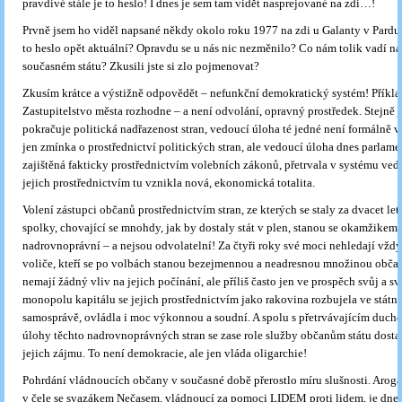
pravdivé stále je to heslo! I dnes je sem tam vidět nasprejované na zdi…!
Prvně jsem ho viděl napsané někdy okolo roku 1977 na zdi u Galanty v Pardub
to heslo opět aktuální? Opravdu se u nás nic nezměnilo? Co nám tolik vadí n
současném státu? Zkusili jste si zlo pojmenovat?
Zkusím krátce a výstižně odpovědět – nefunkční demokratický systém! Příkla
Zastupitelstvo města rozhodne – a není odvolání, opravný prostředek. Stejně j
pokračuje politická nadřazenost stran, vedoucí úloha té jedné není formálně v 
jen zmínka o prostřednictví politických stran, ale vedoucí úloha dnes parlamen
zajištěná fakticky prostřednictvím volebních zákonů, přetrvala v systému veden
jejich prostřednictvím tu vznikla nová, ekonomická totalita.
Volení zástupci občanů prostřednictvím stran, ze kterých se staly za dvacet le
spolky, chovající se mnohdy, jak by dostaly stát v plen, stanou se okamžikem
nadrovnoprávní – a nejsou odvolatelní! Za čtyři roky své moci nehledají vžd
voliče, kteří se po volbách stanou bezejmennou a neadresnou množinou obča
nemají žádný vliv na jejich počínání, ale příliš často jen ve prospěch svůj a s
monopolu kapitálu se jejich prostřednictvím jako rakovina rozbujela ve státní
samosprávě, ovládla i moc výkonnou a soudní. A spolu s přetrvávajícím duch
úlohy těchto nadrovnoprávných stran se zase role služby občanům státu dostal
jejich zájmu. To není demokracie, ale jen vláda oligarchie!
Pohrdání vládnoucích občany v současné době přerostlo míru slušnosti. Arog
v čele se svazákem Nečasem, vládnoucí za pomoci LIDEM proti lidem, je dnes