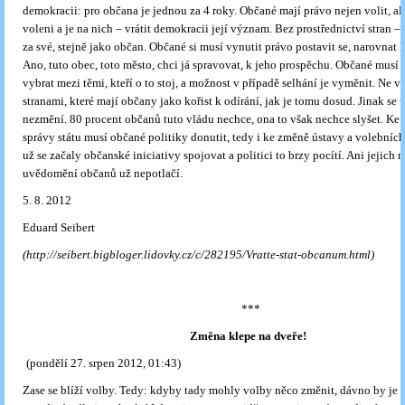
demokracii: pro občana je jednou za 4 roky. Občané mají právo nejen volit, al
voleni a je na nich – vrátit demokracii její význam. Bez prostřednictví stran – a
za své, stejně jako občan. Občané si musí vynutit právo postavit se, narovnat hř
Ano, tuto obec, toto město, chci já spravovat, k jeho prospěchu. Občané musí
vybrat mezi těmi, kteří o to stoj, a možnost v případě selhání je vyměnit. Ne v
stranami, které mají občany jako kořist k odírání, jak je tomu dosud. Jinak se u
nezmění. 80 procent občanů tuto vládu nechce, ona to však nechce slyšet. K
správy státu musí občané politiky donutit, tedy i ke změně ústavy a volebníc
už se začaly občanské iniciativy spojovat a politici to brzy pocítí. Ani jejich 
uvědomění občanů už nepotlačí.
5. 8. 2012
Eduard Seibert
(http://seibert.bigbloger.lidovky.cz/c/282195/Vratte-stat-obcanum.html)
***
Změna klepe na dveře!
(pondělí 27. srpen 2012, 01:43)
Zase se blíží volby. Tedy: kdyby tady mohly volby něco změnit, dávno by je z