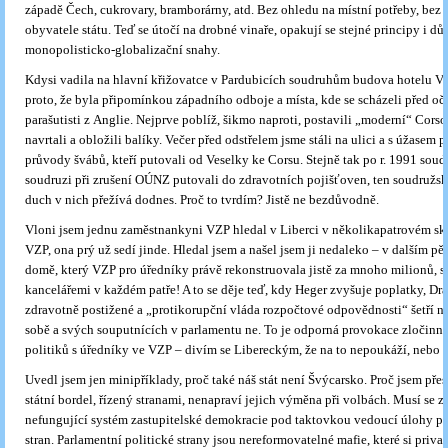
západě Čech, cukrovary, bramborárny, atd. Bez ohledu na místní potřeby, bez 
obyvatele státu. Teď se útočí na drobné vinaře, opakují se stejné principy i dů
monopolisticko-globalizační snahy.
Kdysi vadila na hlavní křižovatce v Pardubicích soudruhům budova hotelu Ve
proto, že byla připomínkou západního odboje a místa, kde se scházeli před oč
parašutisti z Anglie. Nejprve poblíž, šikmo naproti, postavili „moderní“ Cors
navrtali a obložili balíky. Večer před odstřelem jsme stáli na ulici a s úžasem 
průvody švábů, kteří putovali od Veselky ke Corsu. Stejně tak po r. 1991 soud
soudruzi při zrušení OÚNZ putovali do zdravotních pojišťoven, ten soudružs
duch v nich přežívá dodnes. Proč to tvrdím? Jistě ne bezdůvodně.
Vloni jsem jednu zaměstnankyni VZP hledal v Liberci v několikapatrovém sk
VZP, ona prý už sedí jinde. Hledal jsem a našel jsem ji nedaleko – v dalším p
domě, který VZP pro úředníky právě rekonstruovala jistě za mnoho milionů, 
kancelářemi v každém patře! A to se děje teď, kdy Heger zvyšuje poplatky, Dr
zdravotně postižené a „protikorupční vláda rozpočtové odpovědnosti“ šetří na
sobě a svých souputnících v parlamentu ne. To je odporná provokace zločinn
politiků s úředníky ve VZP – divím se Libereckým, že na to nepoukáží, nebo 
Uvedl jsem jen minipříklady, proč také náš stát není Švýcarsko. Proč jsem pře
státní bordel, řízený stranami, nenapraví jejich výměna při volbách. Musí se z
nefungující systém zastupitelské demokracie pod taktovkou vedoucí úlohy po
stran. Parlamentní politické strany jsou nereformovatelné mafie, které si priva