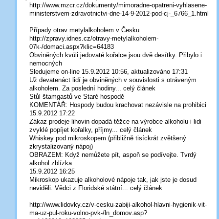
http://www.mzcr.cz/dokumenty/mimoradne-opatreni-vyhlasene-
ministerstvem-zdravotnictvi-dne-14-9-2012-pod-cj-_6766_1.html
Případy otrav metylalkoholem v Česku
http://zpravy.idnes.cz/otravy-metylalkoholem-
07k-/domaci.aspx?klic=64183
Obviněných kvůli jedovaté kořalce jsou dvě desítky. Přibylo i
nemocných
Sledujeme on-line 15.9.2012 10:56, aktualizováno 17:31
Už devatenáct lidí je obviněných v souvislosti s otráveným
alkoholem. Za poslední hodiny... celý článek
Stůl štamgastů ve Staré hospodě
KOMENTÁŘ: Hospody budou krachovat nezávisle na prohibici
15.9.2012 17:22
Zákaz prodeje lihovin dopadá těžce na výrobce alkoholu i lidi
zvyklé popíjet kořalky, příjmy... celý článek
Whiskey pod mikroskopem (přibližně tisíckrát zvětšený
zkrystalizovaný nápoj)
OBRAZEM: Když nemůžete pít, aspoň se podívejte. Tvrdý
alkohol zblízka
15.9.2012 16:25
Mikroskop ukazuje alkoholové nápoje tak, jak jste je dosud
neviděli. Vědci z Floridské státní... celý článek
http://www.lidovky.cz/v-cesku-zabiji-alkohol-hlavni-hygienik-vit-
ma-uz-pul-roku-volno-pvk-/ln_domov.asp?