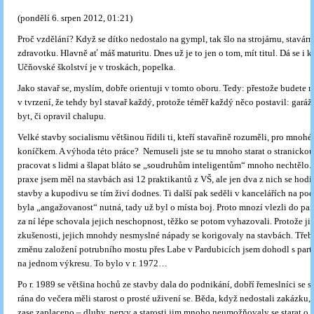
(pondělí 6. srpen 2012, 01:21)
Proč vzdělání? Když se dítko nedostalo na gympl, tak šlo na strojárnu, stavár
zdravotku. Hlavně ať máš maturitu. Dnes už je to jen o tom, mít titul. Dá se i k
Učňovské školství je v troskách, popelka.
Jako stavař se, myslím, dobře orientuji v tomto oboru. Tedy: přestože budete 
v tvrzení, že tehdy byl stavař každý, protože téměř každý něco postavil: garáž
byt, či opravil chalupu.
Velké stavby socialismu většinou řídili ti, kteří stavařině rozuměli, pro mnohé
koníčkem. A výhoda této práce? Nemuseli jste se tu mnoho starat o stranickou
pracovat s lidmi a šlapat bláto se „soudruhům inteligentům“ mnoho nechtělo
praxe jsem měl na stavbách asi 12 praktikantů z VŠ, ale jen dva z nich se hodil
stavby a kupodivu se tím živí dodnes. Ti další pak seděli v kancelářích na po
byla „angažovanost“ nutná, tady už byl o místa boj. Proto mnozí vlezli do part
za ní lépe schovala jejich neschopnost, těžko se potom vyhazovali. Protože j
zkušenosti, jejich mnohdy nesmyslné nápady se korigovaly na stavbách. Tře
změnu založení potrubního mostu přes Labe v Pardubicích jsem dohodl s partn
na jednom výkresu. To bylo v r. 1972…
Po r. 1989 se většina hochů ze stavby dala do podnikání, dobří řemeslníci se 
rána do večera měli starost o prosté uživení se. Běda, když nedostali zakázku,
zase zaplaceno – dluhy, nervy a starosti jim mnoho neumožňovaly se starat o v