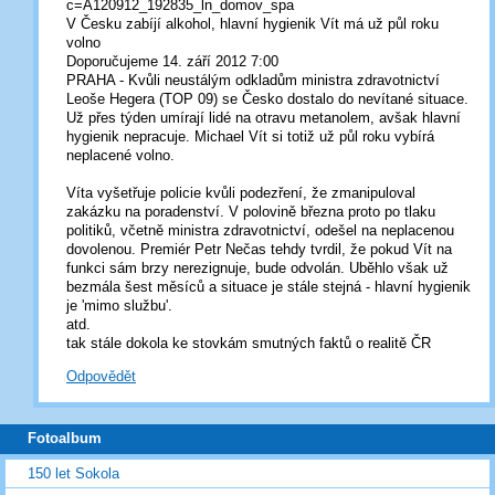
c=A120912_192835_ln_domov_spa
V Česku zabíjí alkohol, hlavní hygienik Vít má už půl roku
volno
Doporučujeme 14. září 2012 7:00
PRAHA - Kvůli neustálým odkladům ministra zdravotnictví
Leoše Hegera (TOP 09) se Česko dostalo do nevítané situace.
Už přes týden umírají lidé na otravu metanolem, avšak hlavní
hygienik nepracuje. Michael Vít si totiž už půl roku vybírá
neplacené volno.
Víta vyšetřuje policie kvůli podezření, že zmanipuloval
zakázku na poradenství. V polovině března proto po tlaku
politiků, včetně ministra zdravotnictví, odešel na neplacenou
dovolenou. Premiér Petr Nečas tehdy tvrdil, že pokud Vít na
funkci sám brzy nerezignuje, bude odvolán. Uběhlo však už
bezmála šest měsíců a situace je stále stejná - hlavní hygienik
je 'mimo službu'.
atd.
tak stále dokola ke stovkám smutných faktů o realitě ČR
Odpovědět
Fotoalbum
150 let Sokola