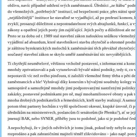
obživu, navíc případně udržení svých zaměstnanců. Úředníci „ze štábu“ podni
do všemožných „potřebných“ institucí, od bezpečnosti práce, přes státní správ
„nejdůležitější“ instituce ke stavařině se vyjadřující, až po profesní komoru, k
zvyklí, prosazují důležitost a nepostradatelnost svých abtajlunků, funkcí, a v
zákony a opatření jejich posty jim zajišťující. Jejich počty a důležitost ale neu
Proto se za dobu od r. 1989 stal stavební zákon nafouklou snůškou všemožný
vyjádření ad absurdum, které stavebníkovi stavbu zbytečně a ohromně prodraž
je záštitou byrokratických molochů k zaměstnávání těch převážně zbytečných
současný stavební zákon se skrylo umělé zaměstnávání nic nevyrábějících.
Ti chytřejší neumětelové, většinou vrcholně postavení, s informacemi a konex
mnohdy zprivatizovali a pak vytunelovali bývalé státní podniky, tedy ti, co 
nepostavili víc než svého pinďoura, ti založili všemožné firmy třeba o pěti des
zaměstnancích a hle! Vyhrávají díky konexím s bývalými soudruhy kolegy ve s
samosprávě a samozřejmě mnohdy jimi podporovanými nastrčenými politiky 
zakázky, postavené podmínkami pro ně, mají mnohamilionové obraty a pak těž
mnoha drobných podnikatelích a řemeslnících, kteří stavby realizují. A samoz
potom těmi partnery hochům z vyšší společnosti okresní, krajské úrovně, či 
úředníkům na ministerstvech, poslancům či senátorům (že Přemku?), ať se jeji
jmenují BAK, nebo SYNER, příběhy jsou to podobné, jako si je podobné čes
A nepochybuji, že v jiných odvětvích je tomu jinak, pokud tedy nebylo za pro
rozprodáno a pak zahraničními majiteli téměř zlikvidováno – jako např. porc