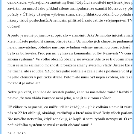
demokracie, vybízející ke změně myšlení! Odpůrci a nositelé myšlenek jsou p
zavíráni za názor! Jako příklad cílené manipulace lze označit Moravcovy pře
pořady v ČT, kdy už nejen výběrem stran, ale i přihláškou občanů do pořadu
názory tisíců posluchačů. A nemusím příliš zdůrazňovat, že veřejnoprávní TV 
občané!
A proto je nutné pojmenovat opět zlo – a změnit. Jak? Je mnoho iniciativních
které můžete podpořit činem, příspěvkem. Už mnoho jich chápe, že parlamentn
nereformovatelné, obludné nástroje ovládání většiny menšinou prospěchářů. 
bylo za bolševika. Proč jen asi vyhrávají komunální volby Nezávislí? V čem
změna systému? Ve volbě občanů občany, ne ovčany. Ale to se ti ovčani musí 
musí se sami zajímat o možnosti prosazení změny systému vlády. Jistěže lze st
hejtmana, ale i soudce, SZ, policejního ředitele a zcela jistě i poslance volit p
na jeho členství v politické straně. Potom ale musí být nejen zvoleni, ale také
možnost je odvolat!
Nelze jen věřit, že vláda do švestek padne, že to za nás někdo zařídí! Každý z
najevo, že tato vláda korupce není jeho, a najít si k tomu způsob…
Už vůbec to nejmenší, co může udělat každý, je – jít k volbám a nevolit zástup
nás tu 22 let oblbují, okrádají, zadlužují a které nám lžou! Tedy všech parlame
Nic nového netvrdím, když zopakuji, že kapři si sami rybník nevypustí. O zm
nefunkčního systému se musí zasadit občané sami!!!
26. 8. 2012