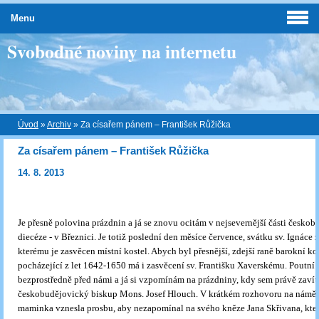
Menu
Svobodné noviny na internetu
Úvod
»
Archiv
»
Za císařem pánem – František Růžička
Za císařem pánem – František Růžička
14. 8. 2013
Je přesně polovina prázdnin a já se znovu ocitám v nejsevernější části česko
diecéze - v Březnici. Je totiž poslední den měsíce července, svátku sv. Ignáce 
kterému je zasvěcen místní kostel. Abych byl přesnější, zdejší raně barokní ko
pocházející z let 1642-1650 má i zasvěcení sv. Františku Xaverskému. Poutní s
bezprostředně před námi a já si vzpomínám na prázdniny, kdy sem právě zavíta
českobudějovický biskup Mons. Josef Hlouch. V krátkém rozhovoru na náměs
maminka vznesla prosbu, aby nezapomínal na svého kněze Jana Skřivana, kte