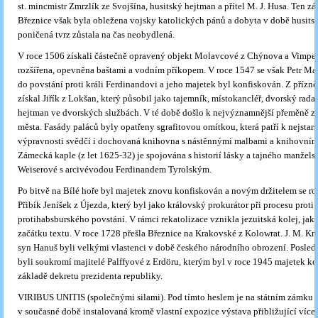
st. mincmistr Zmrzlík ze Svojšína, husitský hejtman a přítel M. J. Husa. Ten z
Březnice však byla obležena vojsky katolických pánů a dobyta v době husits
poničená tvrz zůstala na čas neobydlená.
V roce 1506 získali částečně opravený objekt Molavcové z Chýnova a Vimper
rozšířena, opevněna baštami a vodním příkopem. V roce 1547 se však Petr Ma
do povstání proti králi Ferdinandovi a jeho majetek byl konfiskován. Z přízně
získal Jiřík z Lokšan, který působil jako tajemník, místokancléř, dvorský rada 
hejtman ve dvorských službách. V té době došlo k nejvýznamnější přeměně z
města. Fasády paláců byly opatřeny sgrafitovou omítkou, která patří k nejstarš
výpravnosti svědčí i dochovaná knihovna s nástěnnými malbami a knihovním
Zámecká kaple (z let 1625-32) je spojována s historií lásky a tajného manželst
Weiserové s arcivévodou Ferdinandem Tyrolským.
Po bitvě na Bílé hoře byl majetek znovu konfiskován a novým držitelem se ro
Přibík Jeníšek z Újezda, který byl jako královský prokurátor při procesu proti
protihabsburského povstání. V rámci rekatolizace vznikla jezuitská kolej, jak
začátku textu. V roce 1728 přešla Březnice na Krakovské z Kolowrat. J. M. Kr
syn Hanuš byli velkými vlastenci v době českého národního obrození. Posledn
byli soukromí majitelé Palffyové z Erdöru, kterým byl v roce 1945 majetek k
základě dekretu prezidenta republiky.
VIRIBUS UNITIS (společnými silami). Pod tímto heslem je na státním zámku 
v současné době instalovaná kromě vlastní expozice výstava přibližující více