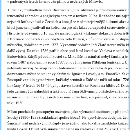
v padesátých letech internován přímo z nedalekých Mirovic.
Turistickým lákadlem města Březnice s 3,5 tis. obyvatel je především zámek
renesanční zahradou a anglickým parkem o rozloze 20 ha. Rozhodně má zajíma
nejstarší knihovní sál v Čechách a konají se v něm nejrůznější kulturní akce a
kluci jsme sem jezdívali na kolech za pro nás lákavou expozicí cestovatele dr
Historie je udávaná od 13. st., ale archeologické výzkumy dokazují dobu ještě 
z Březnice pocházeli ze starobylého rodu Buziců, z původní tvrze se postupně 
městečko, doloženo rokem 1327. Významné položení při Zlaté stezce mělo kl
další vývoj. Do roku 1786 patřila obec pod farní kostel sv. Václava v nedalek
Bubovicích. Zdejší původní kostel sv. Mikuláše na náměstí nebyl farním a je
rokem 1407 a zbořením v roce 1787. S novým pánem Přibíkem Jeníškem z Úje
nebývalý rozvoj. Se svojí ženou Kateřinou z Talmberka založili jezuitskou kol
dominantou města se stal nový chrám sv. Ignáce z Loyoly a sv. Františka Xave
Postupně vzniklo gymnázium, kněžský seminář a Židé zde měli od roku 1726 
Lokšany. V letech 1643-49 byl postaven kostelík sv. Rocha na hřbitově. Dnes
řadu zajímavých náhrobků a také hrob P. Jana Skřivana, pronásledovaného k
režimem. Internován byl z nedaleké mirovické fary, kde působil, v předvečer 
roku 1950.
Město procházelo postupným rozvojem, jako významná osobnost je připomínán
Stocký (1890–1938), zakladatel spolku Bozeň. Na vysvětlenou dodejme, že m
Šancích“ nad nedalekými Počáply je uváděno jako lokalita zaniklého knížec
hradu Bozeň. Odtud byla správa přenesena na královský hrad Zvíkov. Četné n