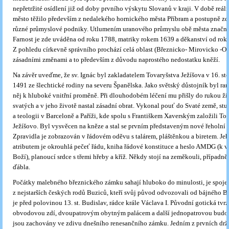
nepřetržité osídlení již od doby prvního výskytu Slovanů v kraji. V době reál
město těžilo především z nedalekého hornického města Příbram a postupně zd
různé průmyslové podniky. Utlumením uranového průmyslu obě města značně 
Farnost je zde uváděna od roku 1788, matriky rokem 1639 a děkanství od rok
Z pohledu církevně správního prochází celá oblast (Březnicko- Mirovicko -Or
zásadními změnami a to především z důvodu naprostého nedostatku kněží.
Na závěr uveďme, že sv. Ignác byl zakladatelem Tovaryšstva Ježíšova v 16. stol
1491 ze šlechtické rodiny na severu Španělska. Jako světský důstojník byl ran
něj k hluboké vnitřní proměně. Při dlouhodobém léčení mu přišly do rukou ži
svatých a v jeho životě nastal zásadní obrat. Vykonal pouť do Svaté země, stud
a teologii v Barceloně a Paříži, kde spolu s Františkem Xaverským založili To
Ježíšovo. Byl vysvěcen na kněze a stal se prvním představeným nové řeholní s
Zpravidla je zobrazován v řádovém oděvu s talárem, pláštěnkou a biretem. Je
atributem je okrouhlá pečeť řádu, kniha řádové konstituce a heslo AMDG (k vě
Boží), planoucí srdce s třemi hřeby a kříž. Někdy stojí na zeměkouli, případn
ďábla.
Počátky malebného březnického zámku sahají hluboko do minulosti, je spoje
z nejstarších českých rodů Buziců, kteří svůj původ odvozovali od bájného B
je před polovinou 13. st. Budislav, rádce krále Václava I. Původní gotická tvr
obvodovou zdí, dvoupatrovým obytným palácem a další jednopatrovou budo
jsou zachovány ve zdivu dnešního renesančního zámku. Jedním z prvních drži