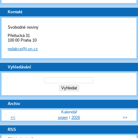
Kontakt
Svobodné noviny
Přetlucká 31
100 00 Praha 10
redakce@i-sn.cz
Vyhledávání
Archiv
Kalendář
<<
srpen
/
2026
>>
RSS