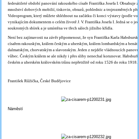
šedesátileté období panování rakouského císaře Františka Josefa I. Obsahuje 
množství dobových mobilií, tiskovin, obrazů, pohlednic a trojrozměrných př
Videoprogram, který můžete shlédnout na začátku či konci výstavy (podle voln
vynikajícím dokumentem o celém životě J. V. Františka Josefa I. Jedná se o je
soukromých sbírek a je umístěna ve třech sálech jižního křídla.
Není bez zajímavosti na závěr připomenout, že syn Františka Karla Habsburské
císařem rakouským, králem českým a uherským, králem lombardským a benát
dalmatským, chorvatským a slavonským. Jeden z nejdéle vládnoucích panovn
vůbec. Českým králem se ale nikdy i přes sliby nenechal korunovat. Habsburk
českém a uherském královském trůnu nepřetržitě od roku 1526 do roku 1918.
František Růžička, České Budějovice
Náměstí