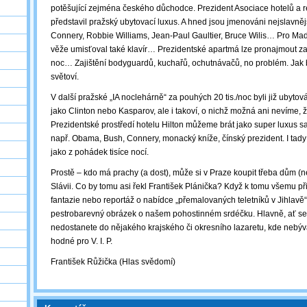
potěšující zejména českého důchodce. Prezident Asociace hotelů a r
představil pražský ubytovací luxus. A hned jsou jmenováni nejslavně
Connery, Robbie Williams, Jean-Paul Gaultier, Bruce Wilis… Pro Ma
věže umisťoval také klavír… Prezidentské apartmá lze pronajmout za 
noc… Zajištění bodyguardů, kuchařů, ochutnávačů, no problém. Jak 
světoví.
V další pražské „IA noclehárně“ za pouhých 20 tis./noc byli již ubytov
jako Clinton nebo Kasparov, ale i takoví, o nichž možná ani nevíme, 
Prezidentské prostředí hotelu Hilton můžeme brát jako super luxus s
např. Obama, Bush, Connery, monacký kníže, čínský prezident. I tady 
jako z pohádek tisíce nocí.
Prostě – kdo má prachy (a dost), může si v Praze koupit třeba dům (ne
Slávii. Co by tomu asi řekl František Plánička? Když k tomu všemu při
fantazie nebo reportáž o nabídce „přemalovaných teletníků v Jihlavě“,
pestrobarevný obrázek o našem pohostinném srdéčku. Hlavně, ať se
nedostanete do nějakého krajského či okresního lazaretu, kde nebýv
hodné pro V. I. P.
František Růžička (Hlas svědomí)