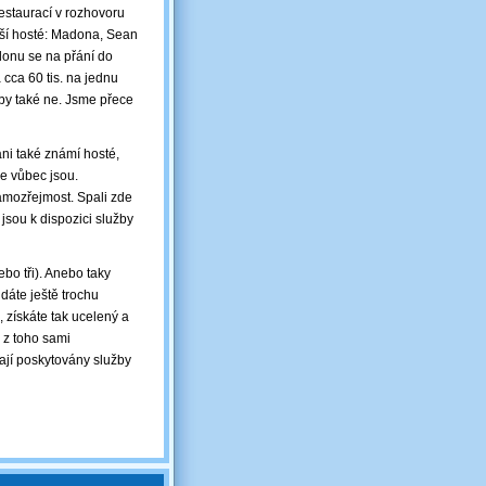
estaurací v rozhovoru
jší hosté: Madona, Sean
donu se na přání do
cca 60 tis. na jednu
by také ne. Jsme přece
áni také známí hosté,
že vůbec jsou.
amozřejmost. Spali zde
jsou k dispozici služby
bo tři). Anebo taky
dáte ještě trochu
 získáte tak ucelený a
 z toho sami
ají poskytovány služby