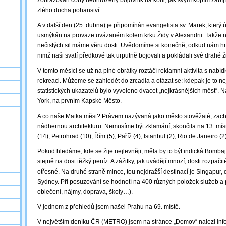
zobrazován coby neohrožený bojovník na koni, jak svým kopím zabíjí
zlého ducha pohanství.
A v další den (25. dubna) je připomínán evangelista sv. Marek, který 
usmýkán na provaze uvázaném kolem krku Židy v Alexandrii. Takže na
nečistých sil máme věru dosti. Uvědomíme si konečně, odkud nám hrozí
nimž naši svatí předkové tak urputně bojovali a pokládali své drahé ž
V tomto měsíci se už na plné obrátky roztáčí reklamní aktivita s nab
rekreaci. Můžeme se zahledět do zrcadla a otázat se: kdepak je to n
statistických ukazatelů bylo vyvoleno dvacet „nejkrásnějších měst“.
York, na prvním Kapské Město.
A co naše Matka měst? Právem nazývaná jako město stověžaté, zachová
nádhernou architekturu. Nemusíme být zklamání, skončila na 13. mís
(14), Petrohrad (10), Řím (5), Paříž (4), Istanbul (2), Rio de Janeiro (2)
Pokud hledáme, kde se žije nejlevněji, měla by to být indická Bombaj.
stejně na dost těžký peníz. A zážitky, jak uvádějí mnozí, dosti rozpačit
otřesné. Na druhé straně mince, tou nejdražší destinací je Singapur, 
Sydney. Při posuzování se hodnotí na 400 různých položek služeb a pro
oblečení, nájmy, doprava, školy…).
V jednom z přehledů jsem našel Prahu na 69. místě.
V největším deníku ČR (METRO) jsem na stránce „Domov“ nalezl inf