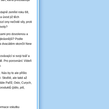
 saň, která představuje
údajně zemřel roku 68,
 úvod již těch
 ony nečisté síly, proti
ivoty?
ídkami pro dovolenou a
ejkrásnější? Podle
 Na dvacátém skončil New
vající si svoji tvář a
tě. Pro porovnání: Vídeň
.
 Nás by to ale přišlo
é. Skvělé, ale také až
dále Paříž, Oslo, Curych,
duktů (jídlo, pití,
ormace vskutku