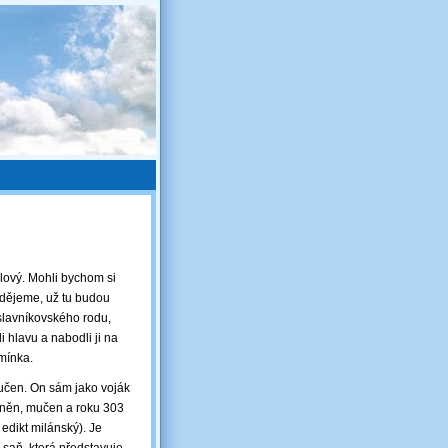
ílový. Mohli bychom si
adějeme, už tu budou
 slavníkovského rodu,
i hlavu a nabodli ji na
zmínka.
mučen. On sám jako voják
zněn, mučen a roku 303
edikt milánský). Je