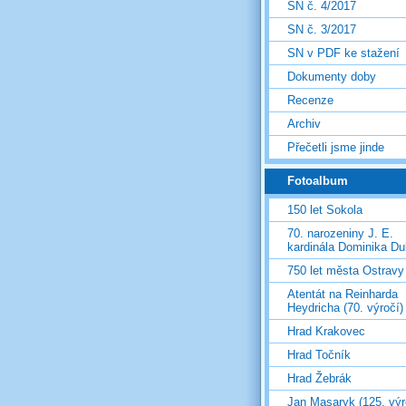
SN č. 4/2017
SN č. 3/2017
SN v PDF ke stažení
Dokumenty doby
Recenze
Archiv
Přečetli jsme jinde
Fotoalbum
150 let Sokola
70. narozeniny J. E.
kardinála Dominika D
750 let města Ostravy
Atentát na Reinharda
Heydricha (70. výročí)
Hrad Krakovec
Hrad Točník
Hrad Žebrák
Jan Masaryk (125. výr