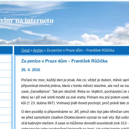
viny na internetu
Úvod
»
Archiv
»
Za peníze v Praze dům – František Růžička
Za peníze v Praze dům – František Růžička
26. 4. 2016
Počasí nic moc, každý den je jinak. Ale co, vždyť je duben, měsíc apr
připomínat mnohá jména, která v tomto měsíci slavíme, ale než se n
zase „čarodějnice“. Tak jen stručně: třeba sv. Vojtěch, pocházející ze
který se i při své smrti modlil za své vrahy. Pohani mu prý potom usekl
kůl († 23. dubna 997). Vnímavý jistě ihned pochopí, proč právě tato 
O den později si připomínáme sv. Jiří, jehož otec byl jako křesťan u
se před samotným císařem Diokleciánem vyznal ze své víry. Byl uvě
sťat katovým mečem. A zase si můžeme dovodit souvislosti (rok 313 - 