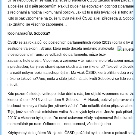
Dříve nebo později se však stane, že preference ČSSD začnou trvale padat: ne
a posléze až k pěti procentům. Pak už bude následovat jen odchod z parlame
z regionální a možná i komunální politiky. Jak už to u nás bývá: lidé si toho a
Kdo si pak vzpomene na to, že tu byla nějaká ČSSD a její předseda B. Sobot
jak známo, se všechno zapomene…
Kdo nahradí B. Sobotku?
ČSSD se za rok a půl od posledních parlamentních voleb (2013) ocitla díky B
sestupné trajektorii. Strana, která ještě docela nedávno atakovala
třicetiprocentní hranici ve volbách do parlamentu, může brzy
zápasit o holé přežití. V politice, a zejména v té naší, není o překvapení nouze
s předsedou, který své straně spíše škodí a táhne ji ke dnu? Takového člověka
nahradit někým lepším a schopnějším. Má však ČSSD, která příliš nedbá o vý
někoho takového? Ano, měla a stále ještě má, ale kvůli Sobotkovi se lidé ve st
mluvit.
Kdo pozorně sleduje vnitropolitické dění u nás, ten si jistě vzpomene na to, že 
kterou až do r. 2013 vedl tandem B. Sobotka – M. Hašek, pečlivě připravovala
budoucí ministry a říkala jim „stínová vláda“. Tuto několikaletou přípravu absol
Tejc, jenž se měl stát ministrem vnitra. A takových bylo více. Jenže: pak přišel
2013“ a všechno bylo jinak. Do nově ustavené vlády najmenoval Sobotka toh
momentálně po ruce. Odbornost – neodbornost, všechno jedno…
Kdybych byl delegátem 38. sjezdu ČSSD, požádal bych o slovo a pokusil se vys