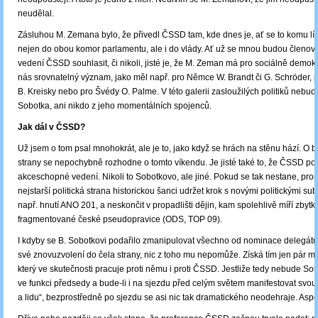
neudělal.
Zásluhou M. Zemana bylo, že přivedl ČSSD tam, kde dnes je, ať se to komu líb
nejen do obou komor parlamentu, ale i do vlády. Ať už se mnou budou členov
vedení ČSSD souhlasit, či nikoli, jisté je, že M. Zeman má pro sociálně demokr
nás srovnatelný význam, jako měl např. pro Němce W. Brandt či G. Schröder,
B. Kreisky nebo pro Švédy O. Palme. V této galerii zasloužilých politiků nebud
Sobotka, ani nikdo z jeho momentálních spojenců.
Jak dál v ČSSD?
Už jsem o tom psal mnohokrát, ale je to, jako když se hrách na stěnu hází. O 
strany se nepochybně rozhodne o tomto víkendu. Je jisté také to, že ČSSD po
akceschopné vedení. Nikoli to Sobotkovo, ale jiné. Pokud se tak nestane, pr
nejstarší politická strana historickou šanci udržet krok s novými politickými subj
např. hnutí ANO 201, a neskončit v propadlišti dějin, kam spolehlivě míří zbytk
fragmentované české pseudopravice (ODS, TOP 09).
I kdyby se B. Sobotkovi podařilo zmanipulovat všechno od nominace delegátů
své znovuzvolení do čela strany, nic z toho mu nepomůže. Získá tím jen pár m
který ve skutečnosti pracuje proti němu i proti ČSSD. Jestliže tedy nebude So
ve funkci předsedy a bude-li i na sjezdu před celým světem manifestovat svou 
a lidu“, bezprostředně po sjezdu se asi nic tak dramatického neodehraje. Asp