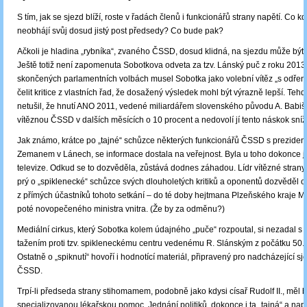
S tím, jak se sjezd blíží, roste v řadách členů i funkcionářů strany napětí. Co k
neobhájí svůj dosud jistý post předsedy? Co bude pak?
Ačkoli je hladina „rybníka“, zvaného ČSSD, dosud klidná, na sjezdu může být 
Ještě totiž není zapomenuta Sobotkova odveta za tzv. Lánský puč z roku 2013,
skončených parlamentních volbách musel Sobotka jako volební vítěz „s odře
čelit kritice z vlastních řad, že dosažený výsledek mohl být výrazně lepší. Tehd
netušil, že hnutí ANO 2011, vedené miliardářem slovenského původu A. Babiš
vítěznou ČSSD v dalších měsících o 10 procent a nedovolí jí tento náskok sníži
Jak známo, krátce po „tajné“ schůzce některých funkcionářů ČSSD s preziden
Zemanem v Lánech, se informace dostala na veřejnost. Byla u toho dokonce 
televize. Odkud se to dozvěděla, zůstává dodnes záhadou. Lídr vítězné strany
prý o „spiklenecké“ schůzce svých dlouholetých kritiků a oponentů dozvěděl 
z přímých účastníků tohoto setkání – do té doby hejtmana Plzeňského kraje M
poté novopečeného ministra vnitra. (Že by za odměnu?)
Mediální cirkus, který Sobotka kolem údajného „puče“ rozpoutal, si nezadal s
tažením proti tzv. spikleneckému centru vedenému R. Slánským z počátku 50. let
Ostatně o „spiknutí“ hovoří i hodnotící materiál, připravený pro nadcházející s
ČSSD.
Trpí-li předseda strany stihomamem, podobně jako kdysi císař Rudolf II., měl 
specializovanou lékařskou pomoc. Jednání politiků, dokonce i ta „tajná“ a např