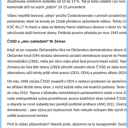
dosahovala volebních výsledků od 10 do 13 %. Tak je tomu ostatně i po roce 
komunisté drží na svých „jistých“ 10-15 procentech.
Vůbec největší levicový „výkyv“ prožilo Československo v prvních poválečnýc
parlamentu, které se konaly po 11leté přestávce způsobené válkou. Tehdy (19
KSČ 40,17 % hlasů a stala se fakticky hlavní vládnoucí stranou v rámci tzv. Nár
sdružovala další levicové strany. Politická pravice přestala po roce 1945 existo
ČSSD a „otec-zakladatel“ M. Zeman
Když se po rozpadu Občanského fóra na Občanskou demokratickou stranu (
Občanské hnutí (OH) dostala obnovená sociální demokracie poprvé do Feder
shromáždění (1992), měla jen něco málo před šest procent hlasů voličů. Tepr
Zemana do čela této strany (1993) přivodil zásadní obrat. ČSSD se stala levi
alternativou vůči tehdy ještě silné pravici (ODS, ODA) a pravému středu (KDU
Od roku 1996 začala ČSSD soupeřit s ODS o vedoucí postavení ve společnos
ke střídání těchto dvou stran, z nichž každá měla své koaliční partnery. Tento s
do roku 2010. Teprve v důsledku mimořádných parlamentních voleb v roce 20
naše vnitropolitická scéna proměňovat: pozice tradičních stran (včetně ČSSD
a objevily se nové subjekty bez jasnější politické profilace (ANO 2011, Úsvit p
demokracie) – jako výzva pro budoucnost. Kdo nebude schopen této výzvě čel
světlá budoucnost nečeká.
Proč to vůbec připomínám? Hlavně proto, abychom na to nezapomněli. Souč