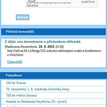
Přehled komentářů
Z dějin soc.demokracie-s přívlastkem dělnická
(
Radovana Aksamitová
,
19. 4. 2015
10:26
)
http://old.ac24.cz/blogy/121-zakulisi-odstoupeni-sudet-a-konference-
v-mnichove
Odpovědět
Fotoalbum
150 let Sokola
70. narozeniny J. E. kardinála Dominika Duky
750 let města Ostravy
Atentát na Reinharda Heydricha (70. výročí)