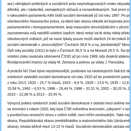
aut.
) obhájkyní politických a sociálních práv neprivilegovaných vrstev obyvate
dělníků, ale i nádeníků, nemajetných občanů a nezaměstnaných. Své první z
v rakouském parlamentu měli čeští sociální demokraté již od roku 1897. Po p
všeobecného hlasovacího práva, za které tato strana několik let bojovala pros
parlamentními i mimoparlamentními, tedy masovými shromážděními v ulicích 
zaznamenala svůj největší volební úspěch, který nebyl od té doby nikdy překo
všeobecných volbách, jež se navíc týkaly pouze mužů starších 24 let (nikoli žen
sociální demokraté v „levicovějších“ Čechách 39,8 % a na „klerikálnější“ Mor
čtyři roky později (1911) to bylo v Čechách 36,5 % a na Moravě 26,5 %. Na ty
volební zisky navázala obnovená ČSSD až po roce 1989, kdy dvakrát atakova
třicetiprocentní hranici za vlády M. Zemana a jednou za vlády J. Paroubka.
A protože řeč čísel bývá nejvýmluvnější, podávám na následujících řádcích st
volebních výsledků sociální demokracie od roku 1920 až do posledních parla
z roku 2013: 1920 – 25,7 % hlasů, 1925 – 8,9 %, 1929 – 13,0 %, 1935 – 12,6
15,58 %, 1992 – 6,53 %, 1996 – 26,44 %, 1998 – 32,31 %, 2002 – 30,20 %, 2
2010 – 22,08 % a 2013 – 20,45 %.
Výrazný pokles volebních zisků sociální demokracie v období mezi dvěma svě
ve srovnání s rokem 1920, kdy byla ČSR ovlivněna levicovým „výkyvem“ v souv
s poválečnou revoluční vlnou v celém světě, není ničím neobvyklým. Také nejsi
strana, Republikánská strana zemědělského a malorolnického lidu (zkráceně:
strana), mívala běžně mezi 13-15 % hlasů. Sociálním demokratům ubírala voli