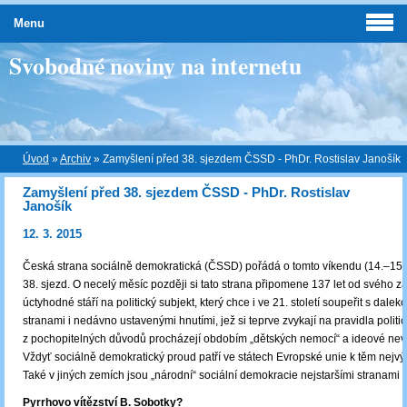
Menu
Svobodné noviny na internetu
Úvod
»
Archiv
»
Zamyšlení před 38. sjezdem ČSSD - PhDr. Rostislav Janošík
Zamyšlení před 38. sjezdem ČSSD - PhDr. Rostislav
Janošík
12. 3. 2015
Česká strana sociálně demokratická (ČSSD) pořádá o tomto víkendu (14.–15. 
38. sjezd. O necelý měsíc později si tato strana připomene 137 let od svého za
úctyhodné stáří na politický subjekt, který chce i ve 21. století soupeřit s dalek
stranami i nedávno ustavenými hnutími, jež si teprve zvykají na pravidla politi
z pochopitelných důvodů procházejí obdobím „dětských nemocí“ a ideové nev
Vždyť sociálně demokratický proud patří ve státech Evropské unie k těm nejv
Také v jiných zemích jsou „národní“ sociální demokracie nejstaršími stranami 
Pyrrhovo vítězství B. Sobotky?