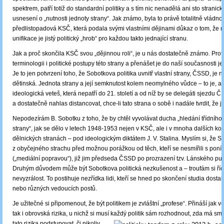
spektrem, patří totiž do standardní politiky a s tím nic nenadělá ani sto stranick
usnesení o „nutnosti jednoty strany“. Jak známo, byla to právě totalitně vládno
předlistopadová KSČ, která podala svými vlastními dějinami důkaz o tom, že 
unifikace je jistý politický „hrob“ pro každou takto jednající stranu.
Jak a proč skončila KSČ svou „dějinnou roli“, je u nás dostatečně známo. Prot
terminologii i politické postupy této strany a přenášet je do naší současnosti j
Je to jen potvrzení toho, že Sobotkova politika uvnitř vlastní strany, ČSSD, je n
dětinská. Jednota strany a její semknutost kolem neomylného vůdce – to je, ab
ideologická veteš, která nepatří do 21. století a od níž by se delegáti sjezdu 
a dostatečně nahlas distancovat, chce-li tato strana o sobě i nadále tvrdit, že 
Nepodezírám B. Sobotku z toho, že by chtěl vyvolávat ducha „hledání třídního n
strany“, jak se dělo v letech 1948-1953 nejen v KSČ, ale i v mnoha dalších ko
dělnických stranách – pod ideologickým diktátem J. V. Stalina. Myslím si, že So
z obyčejného strachu před možnou porážkou od těch, kteří se nesmířili s pon
(„mediální popravou“), již jim předseda ČSSD po prozrazení tzv. Lánského puče
Druhým důvodem může být Sobotkova politická nezkušenost a – troufám si říci
nevyzrálost. To postihuje nezřídka lidi, kteří se hned po
skončení studia dostali
nebo různých vedoucích postů.
Je užitečné si připomenout, že být politikem je zvláštní „profese“. Přináší jak v
tak i obrovská rizika, u nichž si musí každý politik sám r
ozhodnout, zda má smys
tato rizika podstupovat, č
i nikoliv.