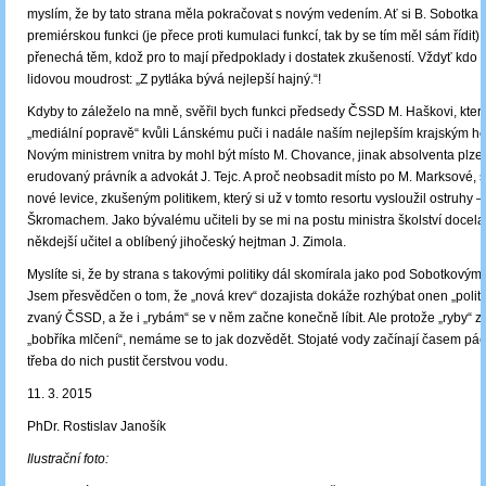
myslím, že by tato strana měla pokračovat s novým vedením. Ať si B. Sobotka
premiérskou funkci (je přece proti kumulaci funkcí, tak by se tím měl sám řídit)
přenechá těm, kdož pro to mají předpoklady i dostatek zkušeností. Vždyť kdo 
lidovou moudrost: „Z pytláka bývá nejlepší hajný.“!
Kdyby to záleželo na mně, svěřil bych funkci předsedy ČSSD M. Haškovi, kter
„mediální popravě“ kvůli Lánskému puči i nadále naším nejlepším krajským h
Novým ministrem vnitra by mohl být místo M. Chovance, jinak absolventa plze
erudovaný právník a advokát J. Tejc. A proč neobsadit místo po M. Marksové, s
nové levice, zkušeným politikem, který si už v tomto resortu vysloužil ostruhy –
Škromachem. Jako bývalému učiteli by se mi na postu ministra školství docel
někdejší učitel a oblíbený jihočeský hejtman J. Zimola.
Myslíte si, že by strana s takovými politiky dál skomírala jako pod Sobotkový
Jsem přesvědčen o tom, že „nová krev“ dozajista dokáže rozhýbat onen „politic
zvaný ČSSD, a že i „rybám“ se v něm začne konečně líbit. Ale protože „ryby“ za
„bobříka mlčení“, nemáme se to jak dozvědět. Stojaté vody začínají časem pác
třeba do nich pustit čerstvou vodu.
11. 3. 2015
PhDr. Rostislav Janošík
Ilustrační foto: