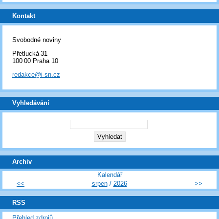
Kontakt
Svobodné noviny
Přetlucká 31
100 00 Praha 10
redakce@i-sn.cz
Vyhledávání
Archiv
Kalendář
<<
srpen
/
2026
>>
RSS
Přehled zdrojů