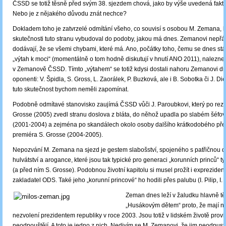
ČSSD se totiž těsně před svým 38. sjezdem chová, jako by výše uvedená fakt
Nebo je z nějakého důvodu znát nechce?
Dokladem toho je zatvrzelé odmítání všeho, co souvisí s osobou M. Zemana, k
skutečnosti tuto stranu vybudoval do podoby, jakou má dnes. Zemanovi nepřá
dodávají, že se všemi chybami, které má. Ano, počátky toho, čemu se dnes stál
„výtah k moci“ (momentálně o tom hodně diskutují v hnutí ANO 2011), nalezne
v Zemanově ČSSD. Tímto „výtahem“ se totiž kdysi dostali nahoru Zemanovi dne
oponenti: V. Špidla, S. Gross, L. Zaorálek, P. Buzková, ale i B. Sobotka či J. Di
tuto skutečnost bychom neměli zapomínat.
Podobně odmítavé stanovisko zaujímá ČSSD vůči J. Paroubkovi, který po rezi
Grosse (2005) zvedl stranu doslova z bláta, do něhož upadla po slabém šéfová
(2001-2004) a zejména po skandálech okolo osoby dalšího krátkodobého pře
premiéra S. Grosse (2004-2005).
Nepozvání M. Zemana na sjezd je gestem slabošství, spojeného s patřičnou 
hulvátství a arogance, které jsou tak typické pro generaci „korunních princů“ t
(a před ním S. Grosse). Podobnou životní kapitolu si musel prožít i exprezident
zakladatel ODS. Také jeho „korunní princové“ ho hodili přes palubu (I. Pilip, I.
Zeman dnes leží v žaludku hlavně t
„Husákovým dětem“ proto, že mají n
nezvolení prezidentem republiky v roce 2003. Jsou totiž v lidském životě provi
neodpouštějí. A toto je jedno z nich. Nedivím se M. Zemanovi, že jim neodpustil