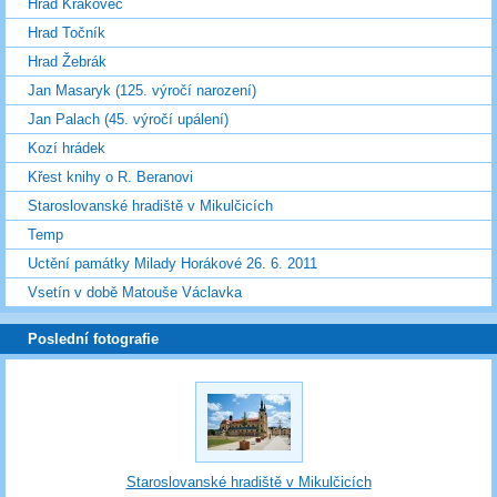
Hrad Krakovec
Hrad Točník
Hrad Žebrák
Jan Masaryk (125. výročí narození)
Jan Palach (45. výročí upálení)
Kozí hrádek
Křest knihy o R. Beranovi
Staroslovanské hradiště v Mikulčicích
Temp
Uctění památky Milady Horákové 26. 6. 2011
Vsetín v době Matouše Václavka
Poslední fotografie
Staroslovanské hradiště v Mikulčicích