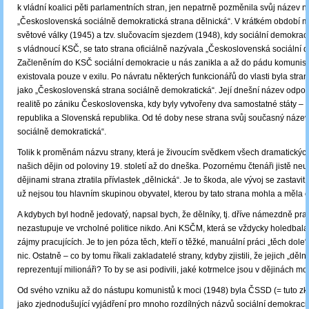
k vládní koalici pěti parlamentních stran, jen nepatrně pozměnila svůj název n
„Československá sociálně demokratická strana dělnická“. V krátkém období 
světové války (1945) a tzv. slučovacím sjezdem (1948), kdy sociální demokrac
s vládnoucí KSČ, se tato strana oficiálně nazývala „Československá sociální 
Začleněním do KSČ sociální demokracie u nás zanikla a až do pádu komunist
existovala pouze v exilu. Po návratu některých funkcionářů do vlasti byla str
jako „Československá strana sociálně demokratická“. Její dnešní název odpoví
realitě po zániku Československa, kdy byly vytvořeny dva samostatné státy –
republika a Slovenská republika. Od té doby nese strana svůj současný název
sociálně demokratická“.
Tolik k proměnám názvu strany, která je živoucím svědkem všech dramatický
našich dějin od poloviny 19. století až do dneška. Pozornému čtenáři jistě neu
dějinami strana ztratila přívlastek „dělnická“. Je to škoda, ale vývoj se zastavit
už nejsou tou hlavním skupinou obyvatel, kterou by tato strana mohla a měla o
A kdybych byl hodně jedovatý, napsal bych, že dělníky, tj. dříve námezdně prac
nezastupuje ve vrcholné politice nikdo. Ani KSČM, která se vždycky holedbala t
zájmy pracujících. Je to jen póza těch, kteří o těžké, manuální práci „těch dole
nic. Ostatně – co by tomu říkali zakladatelé strany, kdyby zjistili, že jejich „děl
reprezentují milionáři? To by se asi podivili, jaké kotrmelce jsou v dějinách 
Od svého vzniku až do nástupu komunistů k moci (1948) byla ČSSD (= tuto z
jako zjednodušující vyjádření pro mnoho rozdílných názvů sociální demokraci