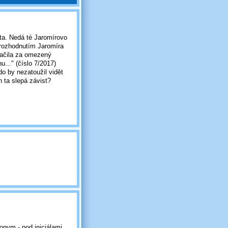
ta. Nedá té Jaromírovo
a rozhodnutím Jaromíra
načila za omezený
u..." (číslo 7/2017)
o by nezatoužil vidět
n ta slepá závist?
onym - pod iniciálami