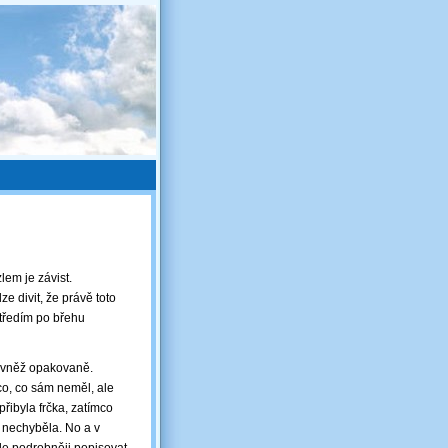
lem je závist.
e divit, že právě toto
tředím po břehu
Rovněž opakovaně.
co, co sám neměl, ale
řibyla frčka, zatímco
ba nechyběla. No a v