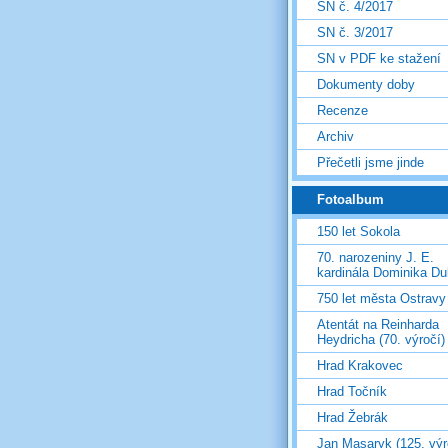
SN č. 4/2017
SN č. 3/2017
SN v PDF ke stažení
Dokumenty doby
Recenze
Archiv
Přečetli jsme jinde
Fotoalbum
150 let Sokola
70. narozeniny J. E.
kardinála Dominika D
750 let města Ostravy
Atentát na Reinharda
Heydricha (70. výročí)
Hrad Krakovec
Hrad Točník
Hrad Žebrák
Jan Masaryk (125. výr