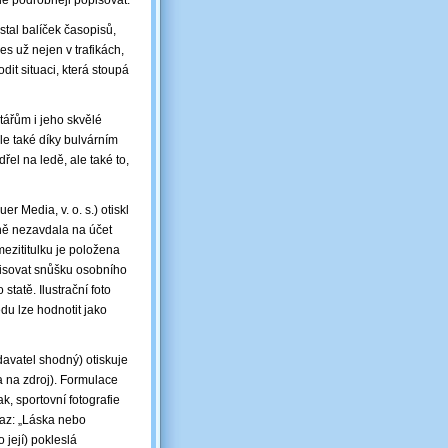
le podrobněji popisovat.
stal balíček časopisů,
es už nejen v trafikách,
it situaci, která stoupá
tářům i jeho skvělé
le také díky bulvárním
řel na ledě, ale také to,
r Media, v. o. s.) otiskl
ně nezavdala na účet
ezititulku je položena
isovat snůšku osobního
statě. Ilustrační foto
u lze hodnotit jako
avatel shodný) otiskuje
a na zdroj). Formulace
k, sportovní fotografie
taz: „Láska nebo
 její) pokleslá