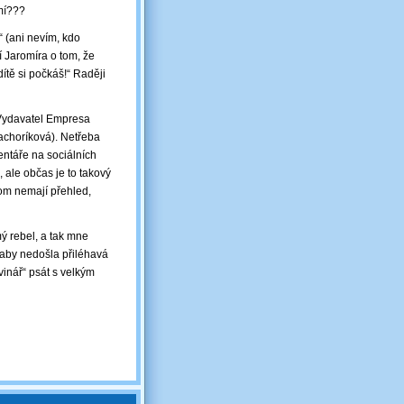
omí???
“ (ani nevím, kdo
í Jaromíra o tom, že
ítě si počkáš!“ Raději
 (Vydavatel Empresa
achoríková). Netřeba
entáře na sociálních
, ale občas je to takový
itom nemají přehled,
ý rebel, a tak mne
 aby nedošla přiléhavá
inář“ psát s velkým