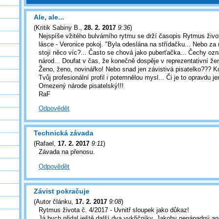
Ale, ale...
(
Kritik Sabiny B.
,
28. 2. 2017
9:36
)
Nejspíše vžitého bulvárního rytmu se drží časopis Rytmus živo
lásce - Veronice pokoj. "Byla odeslána na střídačku... Nebo z
stojí něco víc?... Často se chová jako puberťačka... Čechy oz
národ... Doufat v čas, že konečně dospěje v reprezentativní žen
Ženo, ženo, novinářko! Nebo snad jen závistivá pisatelko??? Kd
Tvůj profesionální profil i potemnělou mysl... Či je to opravdu je
Omezený národe pisatelský!!!
RaF
Odpovědět
Technická závada
(
Rafael
,
17. 2. 2017
9:11
)
Závada na přenosu.
Odpovědět
Závist pokračuje
(
Autor článku
,
17. 2. 2017
9:08
)
Rytmus života č. 4/2017 - Uvnitř sloupek jako důkaz!
Já bych přidal ještě další dva vykřičníky. Jakoby nenápadný an