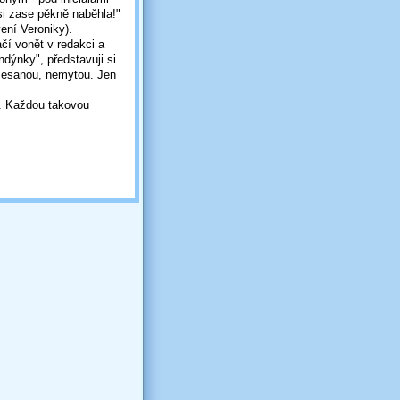
 si zase pěkně naběhla!"
vení Veroniky).
čí vonět v redakci a
ondýnky", představuji si
učesanou, nemytou. Jen
t. Každou takovou