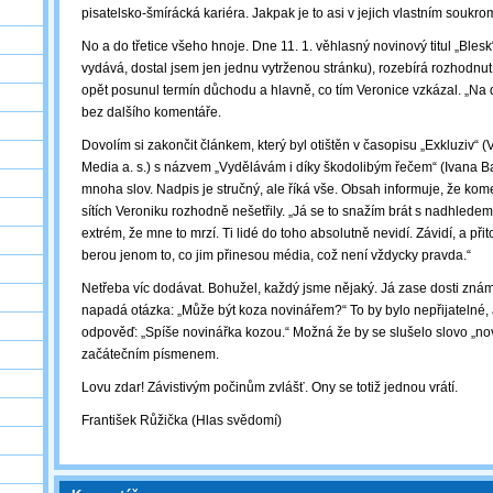
pisatelsko-šmírácká kariéra. Jakpak je to asi v jejich vlastním soukr
No a do třetice všeho hnoje. Dne 11. 1. věhlasný novinový titul „Blesk
vydává, dostal jsem jen jednu vytrženou stránku), rozebírá rozhodnut
opět posunul termín důchodu a hlavně, co tím Veronice vzkázal. „Na d
bez dalšího komentáře.
Dovolím si zakončit článkem, který byl otištěn v časopisu „Exkluziv“
Media a. s.) s názvem „Vydělávám i díky škodolibým řečem“ (Ivana B
mnoha slov. Nadpis je stručný, ale říká vše. Obsah informuje, že kom
sítích Veroniku rozhodně nešetřily. „Já se to snažím brát s nadhledem
extrém, že mne to mrzí. Ti lidé do toho absolutně nevidí. Závidí, a př
berou jenom to, co jim přinesou média, což není vždycky pravda.“
Netřeba víc dodávat. Bohužel, každý jsme nějaký. Já zase dosti znám
napadá otázka: „Může být koza novinářem?“ To by bylo nepřijatelné,
odpověď: „Spíše novinářka kozou.“ Možná že by se slušelo slovo „nov
začátečním písmenem.
Lovu zdar! Závistivým počinům zvlášť. Ony se totiž jednou vrátí.
František Růžička (Hlas svědomí)