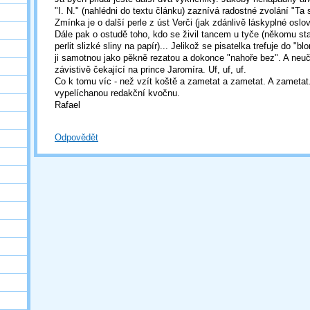
"I. N." (nahlédni do textu článku) zaznívá radostné zvolání "Ta
Zmínka je o další perle z úst Verči (jak zdánlivě láskyplné oslo
Dále pak o ostudě toho, kdo se živil tancem u tyče (někomu sta
perlit slizké sliny na papír)... Jelikož se pisatelka trefuje do "bl
ji samotnou jako pěkně rezatou a dokonce "nahoře bez". A ne
závistivě čekající na prince Jaromíra. Uf, uf, uf.
Co k tomu víc - než vzít koště a zametat a zametat. A zameta
vypelíchanou redakční kvočnu.
Rafael
Odpovědět