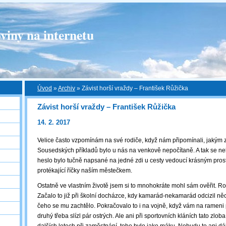
viny na internetu
Úvod
»
Archiv
»
Závist horší vraždy – František Růžička
Závist horší vraždy – František Růžička
14. 2. 2017
Velice často vzpomínám na své rodiče, když nám připomínali, jakým z
Sousedských příkladů bylo u nás na venkově nepočítaně. A tak se nelz
heslo bylo tučně napsané na jedné zdi u cesty vedoucí krásným pros
protékající říčky naším městečkem.
Ostatně ve vlastním životě jsem si to mnohokráte mohl sám ověřit. 
Začalo to již při školní docházce, kdy kamarád-nekamarád odcizil ně
čeho se mu zachtělo. Pokračovalo to i na vojně, když vám na rameni p
druhý třeba slízl pár ostrých. Ale ani při sportovních kláních tato zlo