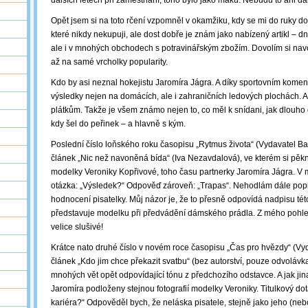
dalších letech při zaměstnání, toho bylo jako máku. Nebudu to ani dá
Opět jsem si na toto rčení vzpomněl v okamžiku, kdy se mi do ruky do
které nikdy nekupuji, ale dost dobře je znám jako nabízený artikl – dn
ale i v mnohých obchodech s potravinářským zbožím. Dovolím si navod
až na samé vrcholky popularity.
Kdo by asi neznal hokejistu Jaromíra Jágra. A díky sportovním komen
výsledky nejen na domácích, ale i zahraničních ledových plochách. A
plátkům. Takže je všem známo nejen to, co měl k snídani, jak dlouho d
kdy šel do peřinek – a hlavně s kým.
Poslední číslo loňského roku časopisu „Rytmus života“ (Vydavatel Baue
článek „Nic než navoněná bída“ (Iva Nezavdalová), ve kterém si pěk
modelky Veroniky Kopřivové, toho času partnerky Jaromíra Jágra. V m
otázka: „Výsledek?“ Odpověď zároveň: „Trapas“. Nehodlám dále pop
hodnocení pisatelky. Můj názor je, že to přesně odpovídá nadpisu této 
představuje modelku při předvádění dámského prádla. Z mého pohled
velice slušivé!
Krátce nato druhé číslo v novém roce časopisu „Čas pro hvězdy“ (Vyd
článek „Kdo jim chce překazit svatbu“ (bez autorství, pouze odvolávk
mnohých vět opět odpovídající tónu z předchozího odstavce. A jak jina
Jaromíra podloženy stejnou fotografií modelky Veroniky. Titulkový do
kariéra?“ Odpověděl bych, že neláska pisatele, stejně jako jeho (nebo