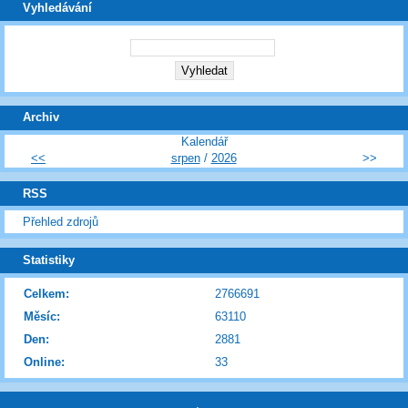
Vyhledávání
Archiv
Kalendář
<<
srpen
/
2026
>>
RSS
Přehled zdrojů
Statistiky
Celkem:
2766691
Měsíc:
63110
Den:
2881
Online:
33