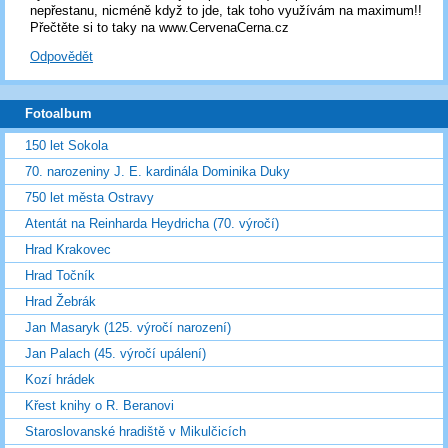
nepřestanu, nicméně když to jde, tak toho využívám na maximum!!
Přečtěte si to taky na www.CervenaCerna.cz
Odpovědět
Fotoalbum
150 let Sokola
70. narozeniny J. E. kardinála Dominika Duky
750 let města Ostravy
Atentát na Reinharda Heydricha (70. výročí)
Hrad Krakovec
Hrad Točník
Hrad Žebrák
Jan Masaryk (125. výročí narození)
Jan Palach (45. výročí upálení)
Kozí hrádek
Křest knihy o R. Beranovi
Staroslovanské hradiště v Mikulčicích