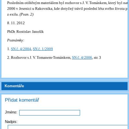
Posledním otištěným materiálem byl rozhovor s J. V. Tománkem, který byl nat
2006 v Jesenici u Rakovníka, kde dotyčný trávil poslední léta svého života p
z exilu.
(Pozn. 2)
8. 11. 2012
PhDr. Rostislav Janošík
Poznámky:
1.
SN č. 4/2004
,
SN č. 1/2009
2. Rozhovor s J. V. Tomanem-Tománkem,
SN č. 4/2006
, str. 3
Komentáře
Přidat komentář
Jméno:
Nadpis: