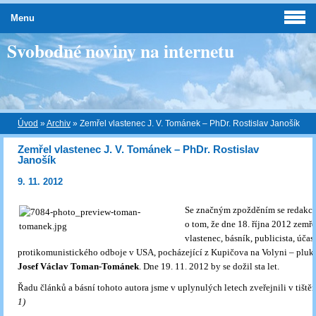
Menu
Svobodné noviny na internetu
Úvod
»
Archiv
»
Zemřel vlastenec J. V. Tománek – PhDr. Rostislav Janošík
Zemřel vlastenec J. V. Tománek – PhDr. Rostislav
Janošík
9. 11. 2012
Se značným zpožděním se redakc
o tom, že dne 18. října 2012 zemře
vlastenec, básník, publicista, účas
protikomunistického odboje v USA, pocházející z Kupičova na Volyni – pluko
Josef Václav Toman-Tománek
. Dne 19. 11. 2012 by se dožil sta let.
Řadu článků a básní tohoto autora jsme v uplynulých letech zveřejnili v tišt
1)