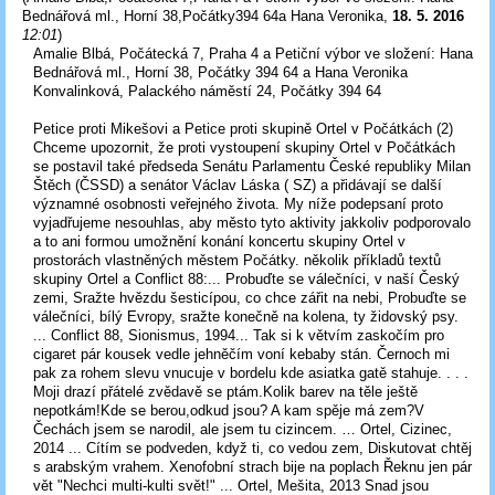
Bednářová ml., Horní 38,Počátky394 64a Hana Veronika
,
18. 5. 2016
12:01
)
Amalie Blbá, Počátecká 7, Praha 4 a Petiční výbor ve složení: Hana
Bednářová ml., Horní 38, Počátky 394 64 a Hana Veronika
Konvalinková, Palackého náměstí 24, Počátky 394 64
Petice proti Mikešovi a Petice proti skupině Ortel v Počátkách (2)
Chceme upozornit, že proti vystoupení skupiny Ortel v Počátkách
se postavil také předseda Senátu Parlamentu České republiky Milan
Štěch (ČSSD) a senátor Václav Láska ( SZ) a přidávají se další
významné osobnosti veřejného života. My níže podepsaní proto
vyjadřujeme nesouhlas, aby město tyto aktivity jakkoliv podporovalo
a to ani formou umožnění konání koncertu skupiny Ortel v
prostorách vlastněných městem Počátky. několik příkladů textů
skupiny Ortel a Conflict 88:... Probuďte se válečníci, v naší Český
zemi, Sražte hvězdu šesticípou, co chce zářit na nebi, Probuďte se
válečníci, bílý Evropy, sražte konečně na kolena, ty židovský psy.
... Conflict 88, Sionismus, 1994... Tak si k větvím zaskočím pro
cigaret pár kousek vedle jehněčím voní kebaby stán. Černoch mi
pak za rohem slevu vnucuje v bordelu kde asiatka gatě stahuje. . . .
Moji drazí přátelé zvědavě se ptám.Kolik barev na těle ještě
nepotkám!Kde se berou,odkud jsou? A kam spěje má zem?V
Čechách jsem se narodil, ale jsem tu cizincem. … Ortel, Cizinec,
2014 ... Cítím se podveden, když ti, co vedou zem, Diskutovat chtěj
s arabským vrahem. Xenofobní strach bije na poplach Řeknu jen pár
vět "Nechci multi-kulti svět!" ... Ortel, Mešita, 2013 Snad jsou