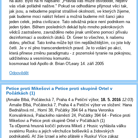
na auto. Bylo na ní napsáno: „Pravda vás může osvobodit, nejdřív
vás však pořádně naštve." Pokud se odhodláme přijmout věci tak,
jak jsou, a nebudeme popírat strašlivé okolnosti, ve kterých žijeme,
pak budeme moci nalézt řešení a možná budeme mít šanci jako
jeden celek, jedna civilizace. Tato odvážná práce není podnikem na
jeden týden. Během posledních dekád bylo mnoho pokrokových
vědců zastrašeno, zavražděno nebo jinak umlčeno pomocí přívalu
dezinformací a osobních útoků. Dr. Greer to všechno, k našemu
dobru, přečkal. Tato kniha může být tím nejdůležitějším, co jste kdy
četli. Je v ní plno transcendentních pravd. Je to volání po akci,
která přinese změnu paradigmatu - z pozemské tyranie na pokojnou,
udržitelnou a vesmírnou komunitu.
kosmonaut lodi Apollo dr. Brian O'Leary 14. září 2005
Odpovědět
Petice proti Mikešovi a Petice proti skupině Ortel v
Počátkách (1)
(
Amalie Blbá, Počátecká 7, Praha 4 a Petiční výbor
,
18. 5. 2016
12:03
)
Amalie Blbá, Počátecká 7, Praha 4 a Petiční výbor ve složení: Hana
Bednářová ml., Horní 38, Počátky 394 64 a Hana Veronika
Konvalinková, Palackého náměstí 24, Počátky 394 64 - Petice proti
Mikešovi a Petice proti skupině Ortel v Počátkách (1)
Ta oDporná hnusná kočičí potvora Mikeš z Hrusic vyhlásila válku
svatému Rusku a jejich věrchušce bolševiků a židovských
podnikatelů. Ať žije Izrael a jeho přátelé v Rusku! Více zákaz