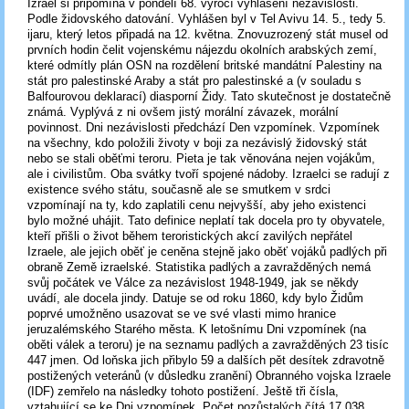
Izrael si připomíná v pondělí 68. výročí vyhlášení nezávislosti.
Podle židovského datování. Vyhlášen byl v Tel Avivu 14. 5., tedy 5.
ijaru, který letos připadá na 12. května. Znovuzrozený stát musel od
prvních hodin čelit vojenskému nájezdu okolních arabských zemí,
které odmítly plán OSN na rozdělení britské mandátní Palestiny na
stát pro palestinské Araby a stát pro palestinské a (v souladu s
Balfourovou deklarací) diasporní Židy. Tato skutečnost je dostatečně
známá. Vyplývá z ni ovšem jistý morální závazek, morální
povinnost. Dni nezávislosti předchází Den vzpomínek. Vzpomínek
na všechny, kdo položili životy v boji za nezávislý židovský stát
nebo se stali oběťmi teroru. Pieta je tak věnována nejen vojákům,
ale i civilistům. Oba svátky tvoří spojené nádoby. Izraelci se radují z
existence svého státu, současně ale se smutkem v srdci
vzpomínají na ty, kdo zaplatili cenu nejvyšší, aby jeho existenci
bylo možné uhájit. Tato definice neplatí tak docela pro ty obyvatele,
kteří přišli o život během teroristických akcí zavilých nepřátel
Izraele, ale jejich oběť je ceněna stejně jako oběť vojáků padlých při
obraně Země izraelské. Statistika padlých a zavražděných nemá
svůj počátek ve Válce za nezávislost 1948-1949, jak se někdy
uvádí, ale docela jindy. Datuje se od roku 1860, kdy bylo Židům
poprvé umožněno usazovat se ve své vlasti mimo hranice
jeruzalémského Starého města. K letošnímu Dni vzpomínek (na
oběti válek a teroru) je na seznamu padlých a zavražděných 23 tisíc
447 jmen. Od loňska jich přibylo 59 a dalších pět desítek zdravotně
postižených veteránů (v důsledku zranění) Obranného vojska Izraele
(IDF) zemřelo na následky tohoto postižení. Ještě tři čísla,
vztahující se ke Dni vzpomínek. Počet pozůstalých čítá 17 038