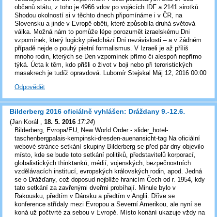
občanů státu, z toho je 4966 vdov po vojácích IDF a 2141 sirotků.
Shodou okolností si v těchto dnech připomínáme i v ČR, na
Slovensku a jinde v Evropě oběti, které způsobila druhá světová
válka. Možná nám to pomůže lépe porozumět izraelskému Dni
vzpomínek, který logicky předchází Dni nezávislosti – a v žádném
případě nejde o pouhý pietní formalismus. V Izraeli je až příliš
mnoho rodin, kterých se Den vzpomínek přímo či alespoň nepřímo
týká. Úcta k těm, kdo přišli o život v boji nebo při teroristických
masakrech je tudíž opravdová. Lubomír Stejskal Máj 12, 2016 00:00
Odpovědět
Bilderberg 2016 oficiálně vyhlášen: Dráždany 9.-12.6.
(
Jan Korál
,
18. 5. 2016
17:24
)
Bilderberg, Evropa/EU, New World Order - slider_hotel-
taschenbergpalais-kempinski-dresden-auenansicht-tag Na oficiální
webové stránce setkání skupiny Bilderberg se před pár dny objevilo
místo, kde se bude toto setkání politiků, představitelů korporací,
globalistických thinktanků, médií, vojenských, bezpečnostních
vzdělávacích institucí, evropských královských rodin, apod. Jedná
se o Drážďany, což doposud nejblíže hranicím Čech od r. 1954, kdy
tato setkání za zavřenými dveřmi probíhají. Minule bylo v
Rakousku, předtím v Dánsku a předtím v Anglii. Dříve se
konference střídaly mezi Evropou a Severní Amerikou, ale nyní se
koná už počtvrté za sebou v Evropě. Místo konání ukazuje vždy na