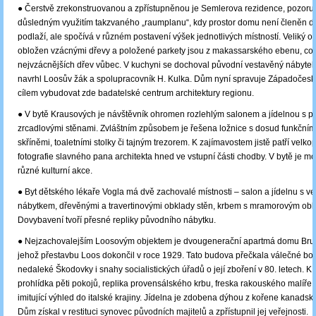
● Čerstvě zrekonstruovanou a zpřístupněnou je Semlerova rezidence, pozor
důsledným využitím takzvaného „raumplanu“, kdy prostor domu není členěn do
podlaží, ale spočívá v různém postavení výšek jednotlivých místností. Veliký o
obložen vzácnými dřevy a položené parkety jsou z makassarského ebenu, což
nejvzácnějších dřev vůbec. V kuchyni se dochoval původní vestavěný nábytek. 
navrhl Loosův žák a spolupracovník H. Kulka. Dům nyní spravuje Západočeská
cílem vybudovat zde badatelské centrum architektury regionu.
● V bytě Krausových je návštěvník ohromen rozlehlým salonem a jídelnou s pr
zrcadlovými stěnami. Zvláštním způsobem je řešena ložnice s dosud funkčním
skříněmi, toaletními stolky či tajným trezorem. K zajímavostem jistě patří velko
fotografie slavného pana architekta hned ve vstupní části chodby. V bytě je m
různé kulturní akce.
● Byt dětského lékaře Vogla má dvě zachovalé místnosti – salon a jídelnu s 
nábytkem, dřevěnými a travertinovými obklady stěn, krbem s mramorovým ob
Dovybavení tvoří přesné repliky původního nábytku.
● Nejzachovalejším Loosovým objektem je dvougenerační apartmá domu Br
jehož přestavbu Loos dokončil v roce 1929. Tato budova přečkala válečné b
nedaleké Škodovky i snahy socialistických úřadů o její zboření v 80. letech. K d
prohlídka pěti pokojů, replika provensálského krbu, freska rakouského malíře 
imitující výhled do italské krajiny. Jídelna je zdobena dýhou z kořene kanadsk
Dům získal v restituci synovec původních majitelů a zpřístupnil jej veřejnosti.