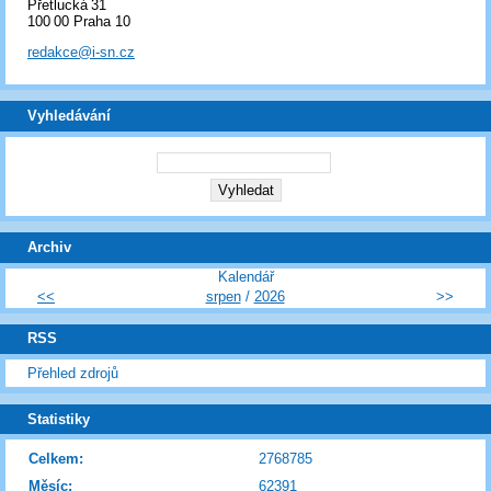
Přetlucká 31
100 00 Praha 10
redakce@i-sn.cz
Vyhledávání
Archiv
Kalendář
<<
srpen
/
2026
>>
RSS
Přehled zdrojů
Statistiky
Celkem:
2768785
Měsíc:
62391