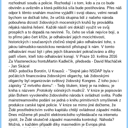
rozhodnutí soudu a policie. Rozhodují i o tom, kdo a za co bude
obviněn a uvězněn a která politická síla bude postihována. Přes náš
odpor k těmto snahám musíme vyjádřit i svoji obavu, velmi neradi
bychom se dočkali toho, že určitá skupina lidí z našeho národa
pobouřena drzostí židovských mocenských kruhů by prováděla
nějaká násilná řešení. Každé násilí oni dokáží využít ve svůj
prospěch a to dopadá na nevinné. To, čeho se však nejvíce bojí, a
to přímo jako čert kříže, je odhalování jejich mocichtivosti,
historických i současných zločinů stejně jako odhalování toho, s
jakou talmudsko-rasistickou nenávistí přistupují k nám. V tomto
odhalování musí být i přes jejich šikanování pokračováno a díky
patří všem, kteří toto odhalování konají. V Praze 10. května 2016
Za Vlasteneckou frontuMartin Kadlečík, předseda - David Macháček
- Jan Skácel
ANO- pobočka Borotín, U Krausů: - "Stejně jako NSDAP byla v
počátcích financována židovskými oligarchy, tak židovskými
oligarchy byl organizován světový židovský Kongres. Z toho jsou i
zápisky "Z mrtvého domu": - Tedy titulem, který je na indexu, je
kniha s názvem ‚Protokoly siónských mudrců‘. V knize je popisován
plán Bohem vyvoleného židovského národa k ovládnutí světa. Podle
mainstreamového podání se jedná o knihu primitivních smyšlenek z
produkce carské tajné policie. V knize se mimo jiné dočteme, že
Židé prostřednictvím svého kapitálu chtějí ovládnout západní média.
Dnes můžeme při použití elektronického vyhledávače na internetu
zjistit, že Židé skutečně západní masmédia kontrolují. Náhoda?
Možná, v každém případě díky masmediím je Evropa plná