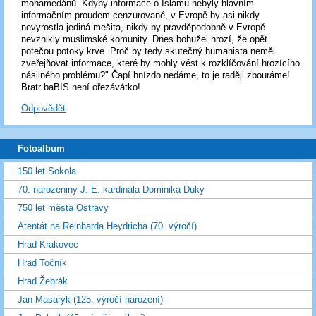
mohamedánů. Kdyby informace o Islámu nebyly hlavním
informačním proudem cenzurované, v Evropě by asi nikdy
nevyrostla jediná mešita, nikdy by pravděpodobně v Evropě
nevznikly muslimské komunity. Dnes bohužel hrozí, že opět
potečou potoky krve. Proč by tedy skutečný humanista neměl
zveřejňovat informace, které by mohly vést k rozklíčování hrozícího
násilného problému?" Čapí hnízdo nedáme, to je raději zbouráme!
Bratr baBIS není ořezávátko!
Odpovědět
Fotoalbum
150 let Sokola
70. narozeniny J. E. kardinála Dominika Duky
750 let města Ostravy
Atentát na Reinharda Heydricha (70. výročí)
Hrad Krakovec
Hrad Točník
Hrad Žebrák
Jan Masaryk (125. výročí narození)