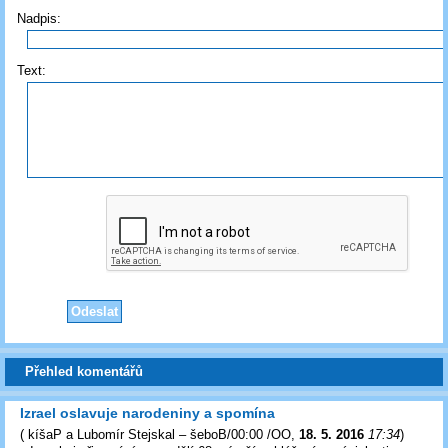
Nadpis:
Text:
Přehled komentářů
Izrael oslavuje narodeniny a spomína
(
kíšaP a Lubomír Stejskal – šeboB/00:00 /OO
,
18. 5. 2016
17:34
)