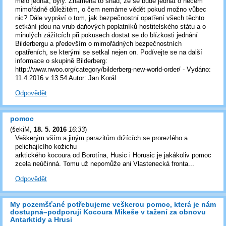
mělo jednat, byly. Znamená to snad, že se bude jednat o něčem
mimořádně důležitém, o čem nemáme vědět pokud možno vůbec
nic? Dále vypráví o tom, jak bezpečnostní opatření všech těchto
setkání jdou na vrub daňových poplatníků hostitelského státu a o
minulých zážitcích při pokusech dostat se do blízkosti jednání
Bilderbergu a především o mimořádných bezpečnostních
opatřeních, se kterými se setkal nejen on. Podívejte se na další
informace o skupině Bilderberg:
http://www.nwoo.org/category/bilderberg-new-world-order/ - Vydáno:
11.4.2016 v 13.54 Autor: Jan Korál
Odpovědět
pomoc
(
šekiM
,
18. 5. 2016
16:33
)
Veškerým vším a jiným parazitům držících se prorezlého a
pelichajícího kožichu
arktického kocoura od Borotína, Husic i Horusic je jakákoliv pomoc
zcela neúčinná. Tomu už nepomůže ani Vlastenecká fronta...
Odpovědět
My pozemšťané potřebujeme veškerou pomoc, která je nám
dostupná–podporuji Kocoura Mikeše v tažení za obnovu
Antarktidy a Hrusi