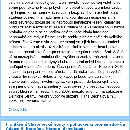
všichni slepí a nekoukaj očima oni nevidí, nebo nechtěj vidět tuhle
špínu pod rukama Proč já bych měl zpívat o lásce a o mládí vždyť
my hnijem v naší zemi v absolutním bezpráví Pomsta chutná za
studena poslechni si radu mou s horkou hlavou neuspěješ ani s
pěstí sevřenou dokud se lid neprobudí nenalezne řešení kanály se
budou ztrácet a rozkrádat lešení Problém to je kamaráde to ví každá
prabába do gheta ať se podívá celá ta naše vláda integrace
nepomáhá ani rady z Bruselu celej tenhle problém spěje do velkýho
průseru Zakážeme diskuze a přejmenujem jejich kmen na úřadech
jednat s romem nikoliv už s cikánem tímhle veršem dostal povel
policejní aparát ukončete produkci já z megafonu slyším řvát Možná
už si nezazpívám, nedokončím myšlenku zastaví mě zavřou v cele,
řeknou mi jen holenku kdybys hubu neotvíral nebyl bys na kolenou a
nedřepěl v kriminále, kde už Čech je menšinou Ortel, Problém, 2010
... Jsou to jen páni, co bez přestání z dělníčka hadr dělaj na vytírání
zkoušej ho mačkat, dokud z něj kape, já budu ten, co na krk jim
šlápne těm nadutým volům synáčkům prasat, do leštěnejch stolů
své jméno chci napsat sedřený ruce, sevřený v pěsti, už nebudou
zvonit klíči na náměstí... Hadr, 2007, použito jako hymna zakázané
Dělnické Strany. Petiční výbor ve složení: Hana Bednářová ml.,
Horní 38, Počátky 394 64.
Odpovědět
Prohlášení Vlastenecké fronty k politickému pronásledování
Adama B. Bartoše a Národní demokracie