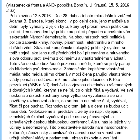
(
Vlastenecká fronta a ANO- pobočka Borotín, U Krausů
,
15. 5. 2016
3:32
)
Publikováno 12.5.2016 - Dne 28. dubna tohoto roku došlo k zatčení
Adama B. Bartoše, který skončil v policejní cele, jeho manželka s
dětmi byly vyhnány z jejich bytu, který byl prošmírován politickou
policií. Ten samý den byl politickou policií přepaden a prošmírován
sekretariát Národní demokracie. Na obou místech razií politická
policie zabavila knihy, noviny, písemnosti, elektroniku a mnoho
dalších věcí. Stávající korupčnicko-lokajský politický systém se
totiž stejně jako jeho rudí předchůdci bojí písemného a mluveného
slova odporu proti svému zločinnému a vlastizrádnému vládnutí.
Toto vše se stalo bez řádné pozornosti médií, které se jindy pasují
do hlídacích psů demokracie. Zahraničním kapitálem vlastněná
média nebo média přímo držená v moci člena panující vlastizrádné
vlády pomáhají udržovat režimu ticho o jeho zločinech.K této
perzekuci (ABB a ND) dochází na zjevnou objednávku všemocných
židovských kruhů, kterým se nelíbí, co o nich říká a vydává. Ve své
neskonalé drzosti zaštítěny svojí vylhanou vyvoleností se cítí
pověřeny rozhodovat o tom, co smíme a nesmíme číst, vydávat,
říkat či poslouchat. Rozhodovat o tom, jak a o čem se budou učit
naše děti. Nedokážeme si představit, že by se např. dějepis v
izraelských školách vyučoval podle osnov připravených a
schválených českou biskupskou konferencí. Ale u nás je jejich vliv
účinný a neomezený. Tito představitelé národa nám národnostně,
kulturně, nábožensky a civilizačně naprosto cizího v naší zemi
určují složení vlády a parlamentu, obsah tiskovin a vysílání i