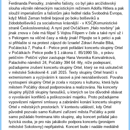
Ferdinanda Peroutky, známého fašisty, co byl jako arcižidovský
slouha vězněn německým nacistickým režimem Adolfa Hitlera a pak
sloužil imperialistům a fašistům jako ředitel rádia Svobodná Evropa,
když Miloš Zeman hrdině bojoval po boku bolševiků a
židodobolševiků za socialismus krásnější - v KSČ(Komunistické
straně Československa). A nyní pod Ovčáčkem „Halo novbiny“ jak
jinak znova v čele má filipa! S Vojtou Filipem v čele a také nyní už i
s Pekingem na věčné časy a nikdy jinak! Připojte se k petici a pak
si přihlašte si na protest zájezd do Izraele! Zdraví Amalie Blbá,
Počátecká 7, Praha 4 - Petice proti pořádání koncertu skupiny Ortel
v Počátkách- Petice podle § 1 zákona č. 85/1990 Sb., o právu
petičním- Petiční výbor zastupuje Hana Veronika Konvalinková,
Palackého náměstí 24, Počátky 394 64 -My, níže podepsaní,
požadujeme zrušení koncertu skupiny Ortel, který se má uskutečnit
v městské Sokolovně 4. září 2015. Texty skupiny Ortel hraničí s
extremismem a vyzýváním k rasové a jiné nesnášenlivosti. Povaha
vystoupení skupiny Ortel je zcela v rozporu s kulturou, která byla
městem Počátky dosud podporována a realizována. Na koncerty
skupiny přijíždí skupiny fanoušků, u kterých se lze důvodně obávat
o vyvolávání konfliktů a poškozování majetku. Proto požadujeme
vypovězení nájemní smlouvy a zabránění konání koncertu skupiny
Ortel v městských prostorách. V kontextu událostí, kdy Ortel
původně pozvalo samo Kulturní zařízení města Počátky a poté
samo požádalo frontmana této skupiny, aby koncert pořádal jako
fyzická osoba, je pro nás jakákoliv podpora koncertu (pronájem
městské Sokolovny) nepřijatelná. Koncert bude i nadále mediálně