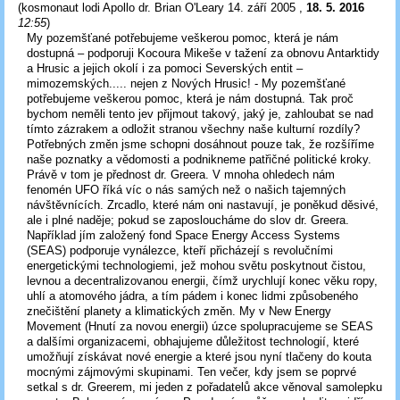
(
kosmonaut lodi Apollo dr. Brian O'Leary 14. září 2005
,
18. 5. 2016
12:55
)
My pozemšťané potřebujeme veškerou pomoc, která je nám
dostupná – podporuji Kocoura Mikeše v tažení za obnovu Antarktidy
a Hrusic a jejich okolí i za pomoci Severských entit –
mimozemských..... nejen z Nových Hrusic! - My pozemšťané
potřebujeme veškerou pomoc, která je nám dostupná. Tak proč
bychom neměli tento jev přijmout takový, jaký je, zahloubat se nad
tímto zázrakem a odložit stranou všechny naše kulturní rozdíly?
Potřebných změn jsme schopni dosáhnout pouze tak, že rozšíříme
naše poznatky a vědomosti a podnikneme patřičné politické kroky.
Právě v tom je přednost dr. Greera. V mnoha ohledech nám
fenomén UFO říká víc o nás samých než o našich tajemných
návštěvnících. Zrcadlo, které nám oni nastavují, je poněkud děsivé,
ale i plné naděje; pokud se zaposloucháme do slov dr. Greera.
Například jím založený fond Space Energy Access Systems
(SEAS) podporuje vynálezce, kteří přicházejí s revolučními
energetickými technologiemi, jež mohou světu poskytnout čistou,
levnou a decentralizovanou energii, čímž urychlují konec věku ropy,
uhlí a atomového jádra, a tím pádem i konec lidmi způsobeného
znečištění planety a klimatických změn. My v New Energy
Movement (Hnutí za novou energii) úzce spolupracujeme se SEAS
a dalšími organizacemi, obhajujeme důležitost technologií, které
umožňují získávat nové energie a které jsou nyní tlačeny do kouta
mocnými zájmovými skupinami. Ten večer, kdy jsem se poprvé
setkal s dr. Greerem, mi jeden z pořadatelů akce věnoval samolepku