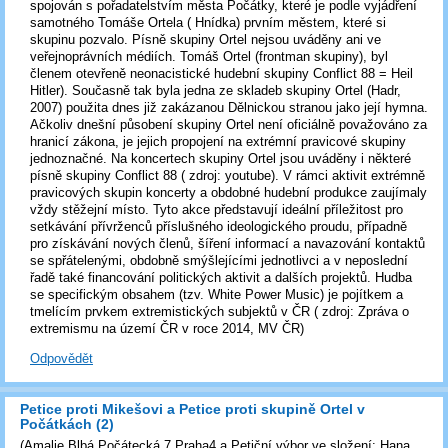
spojován s pořadatelstvím města Počátky, které je podle vyjádření
samotného Tomáše Ortela ( Hnídka) prvním městem, které si
skupinu pozvalo. Písně skupiny Ortel nejsou uváděny ani ve
veřejnoprávních médiích. Tomáš Ortel (frontman skupiny), byl
členem otevřeně neonacistické hudební skupiny Conflict 88 = Heil
Hitler). Současně tak byla jedna ze skladeb skupiny Ortel (Hadr,
2007) použita dnes již zakázanou Dělnickou stranou jako její hymna.
Ačkoliv dnešní působení skupiny Ortel není oficiálně považováno za
hranicí zákona, je jejich propojení na extrémní pravicové skupiny
jednoznačné. Na koncertech skupiny Ortel jsou uváděny i některé
písně skupiny Conflict 88 ( zdroj: youtube). V rámci aktivit extrémně
pravicových skupin koncerty a obdobné hudební produkce zaujímaly
vždy stěžejní místo. Tyto akce představují ideální příležitost pro
setkávání přívrženců příslušného ideologického proudu, případně
pro získávání nových členů, šíření informací a navazování kontaktů
se spřátelenými, obdobně smýšlejícími jednotlivci a v neposlední
řadě také financování politických aktivit a dalších projektů. Hudba
se specifickým obsahem (tzv. White Power Music) je pojítkem a
tmelícím prvkem extremistických subjektů v ČR ( zdroj: Zpráva o
extremismu na území ČR v roce 2014, MV ČR)
Odpovědět
Petice proti Mikešovi a Petice proti skupině Ortel v
Počátkách (2)
(
Amalie Blbá,Počátecká 7,Praha4 a Petiční výbor ve složení: Hana