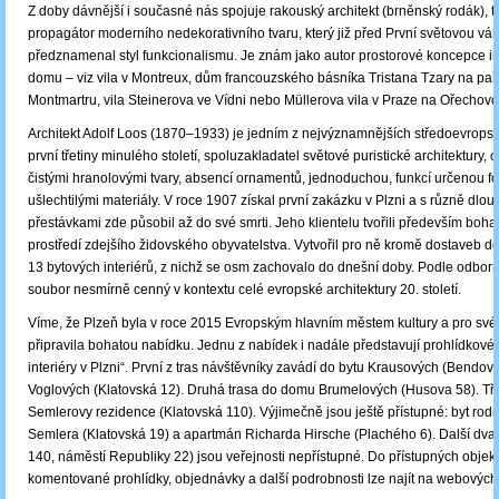
Z doby dávnější i současné nás spojuje rakouský architekt (brněnský rodák), te
propagátor moderního nedekorativního tvaru, který již před První světovou vá
předznamenal styl funkcionalismu. Je znám jako autor prostorové koncepce i
domu – viz vila v Montreux, dům francouzského básníka Tristana Tzary na pa
Montmartru, vila Steinerova ve Vídni nebo Müllerova vila v Praze na Ořechovc
Architekt Adolf Loos (1870–1933) je jedním z nejvýznamnějších středoevropsk
první třetiny minulého století, spoluzakladatel světové puristické architektury, c
čistými hranolovými tvary, absencí ornamentů, jednoduchou, funkcí určenou f
ušlechtilými materiály. V roce 1907 získal první zakázku v Plzni a s různě dlo
přestávkami zde působil až do své smrti. Jeho klientelu tvořili především bohat
prostředí zdejšího židovského obyvatelstva. Vytvořil pro ně kromě dostaveb
13 bytových interiérů, z nichž se osm zachovalo do dnešní doby. Podle odborní
soubor nesmírně cenný v kontextu celé evropské architektury 20. století.
Víme, že Plzeň byla v roce 2015 Evropským hlavním městem kultury a pro své
připravila bohatou nabídku. Jednu z nabídek i nadále představují prohlídkové
interiéry v Plzni“. První z tras návštěvníky zavádí do bytu Krausových (Bendov
Voglových (Klatovská 12). Druhá trasa do domu Brumelových (Husova 58). Tře
Semlerovy rezidence (Klatovská 110). Výjimečně jsou ještě přístupné: byt rod
Semlera (Klatovská 19) a apartmán Richarda Hirsche (Plachého 6). Další dva 
140, náměstí Republiky 22) jsou veřejnosti nepřístupné. Do přístupných objek
komentované prohlídky, objednávky a další podrobnosti lze najít na webových