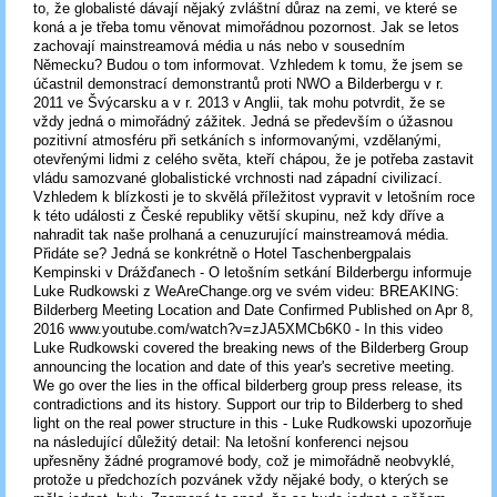
to, že globalisté dávají nějaký zvláštní důraz na zemi, ve které se
koná a je třeba tomu věnovat mimořádnou pozornost. Jak se letos
zachovají mainstreamová média u nás nebo v sousedním
Německu? Budou o tom informovat. Vzhledem k tomu, že jsem se
účastnil demonstrací demonstrantů proti NWO a Bilderbergu v r.
2011 ve Švýcarsku a v r. 2013 v Anglii, tak mohu potvrdit, že se
vždy jedná o mimořádný zážitek. Jedná se především o úžasnou
pozitivní atmosféru při setkáních s informovanými, vzdělanými,
otevřenými lidmi z celého světa, kteří chápou, že je potřeba zastavit
vládu samozvané globalistické vrchnosti nad západní civilizací.
Vzhledem k blízkosti je to skvělá příležitost vypravit v letošním roce
k této události z České republiky větší skupinu, než kdy dříve a
nahradit tak naše prolhaná a cenuzurující mainstreamová média.
Přidáte se? Jedná se konkrétně o Hotel Taschenbergpalais
Kempinski v Drážďanech - O letošním setkání Bilderbergu informuje
Luke Rudkowski z WeAreChange.org ve svém videu: BREAKING:
Bilderberg Meeting Location and Date Confirmed Published on Apr 8,
2016 www.youtube.com/watch?v=zJA5XMCb6K0 - In this video
Luke Rudkowski covered the breaking news of the Bilderberg Group
announcing the location and date of this year's secretive meeting.
We go over the lies in the offical bilderberg group press release, its
contradictions and its history. Support our trip to Bilderberg to shed
light on the real power structure in this - Luke Rudkowski upozorňuje
na následující důležitý detail: Na letošní konferenci nejsou
upřesněny žádné programové body, což je mimořádně neobvyklé,
protože u předchozích pozvánek vždy nějaké body, o kterých se