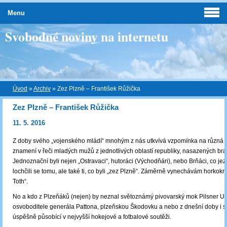
Menu
Svobodné noviny na internetu
Úvod
»
Archiv
»
Zez Plzně – František Růžička
Zez Plzně – František Růžička
11. 5. 2016
Z doby svého „vojenského mládí“ mnohým z nás utkvívá vzpomínka na různá 
znamení v řeči mladých mužů z jednotlivých oblastí republiky, nasazených brán
Jednoznační byli nejen „Ostravaci“, hutoráci (Východňári), nebo Brňáci, co jezd
lochčili se tomu, ale také ti, co byli „zez Plzně“. Záměrně vynechávám horkok
Toth“.
No a kdo z Plzeňáků (nejen) by neznal světoznámý pivovarský mok Pilsner Ur
osvoboditele generála Pattona, plzeňskou Škodovku a nebo z dnešní doby i sp
úspěšně působící v nejvyšší hokejové a fotbalové soutěži.