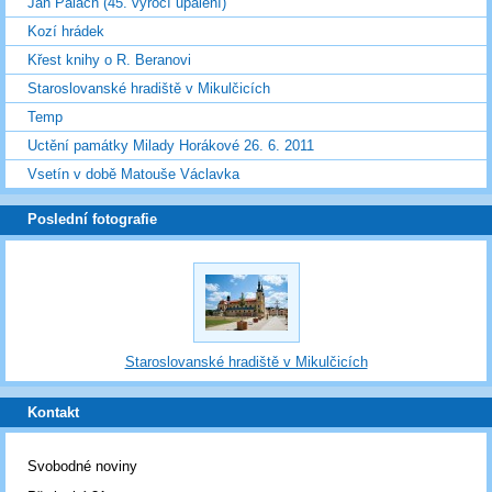
Jan Palach (45. výročí upálení)
Kozí hrádek
Křest knihy o R. Beranovi
Staroslovanské hradiště v Mikulčicích
Temp
Uctění památky Milady Horákové 26. 6. 2011
Vsetín v době Matouše Václavka
Poslední fotografie
Staroslovanské hradiště v Mikulčicích
Kontakt
Svobodné noviny