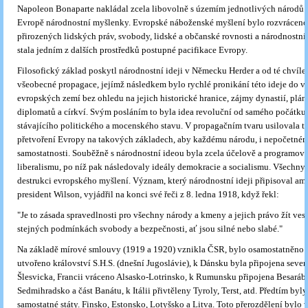
Napoleon Bonaparte nakládal zcela libovolně s územím jednotlivých národů 
Evropě národnostní myšlenky. Evropské náboženské myšlení bylo rozvráceno
přirozených lidských práv, svobody, lidské a občanské rovnosti a národnostní 
stala jedním z dalších prostředků postupné pacifikace Evropy.
Filosofický základ poskytl národnostní ideji v Německu Herder a od té chvíle 
všeobecné propagace, jejímž následkem bylo rychlé pronikání této ideje do v
evropských zemí bez ohledu na jejich historické hranice, zájmy dynastií, plán
diplomatů a církví. Svým posláním to byla idea revoluční od samého počátku
stávajícího politického a mocenského stavu. V propagačním tvaru usilovala ta
přetvoření Evropy na takových základech, aby každému národu, i nepočetném
samostatnosti. Souběžně s národnostní ideou byla zcela účelově a programově
liberalismu, po níž pak následovaly ideály demokracie a socialismu. Všechny
destrukci evropského myšlení. Význam, který národnostní ideji připisoval am
president Wilson, vyjádřil na konci své řeči z 8. ledna 1918, když řekl:
"Je to zásada spravedlnosti pro všechny národy a kmeny a jejich právo žít ves
stejných podmínkách svobody a bezpečnosti, ať jsou silné nebo slabé."
Na základě mírové smlouvy (1919 a 1920) vznikla ČSR, bylo osamostatněno 
utvořeno království S.H.S. (dnešní Jugoslávie), k Dánsku byla připojena sever
Šlesvicka, Francii vráceno Alsasko-Lotrinsko, k Rumunsku připojena Besarábi
Sedmihradsko a část Banátu, k Itálii přivtěleny Tyroly, Terst, atd. Předtím byl
samostatné státy. Finsko, Estonsko, Lotyšsko a Litva. Toto přerozdělení bylo 