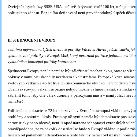
Zveřejnění symbiózy SSSR-USA, pečlivě skrývané téměř 100 let, určuje novo
politického zápasu. Bez jejího definování není pravděpodobný úspěch účasti
II. SJEDNOCENI EVROPY
Jedním z nejvýznamnějších atributů politiky Václava Havla je úsilí směřující
sjednocovací politiky v Evropě. Muž, který nerozumí politice jednoho malého s
vykladačem koncepcí politiky kontinentu.
Sjednocení Evropy není a nemůže být záležitostí mechanickou, protože všec
pokusy v minulosti skončily nezdarem a katastrofami. Evropská krize současn
světových válkách a 45 let trvající rusko-americké okupaci, je v podstatě psy
Oběma světovým válkám se patrně nebylo možné vyhnout, avšak státnická v
zabránit tomu, aby cíle válek utonuly v paroxysmu mas a v manipulaci neevr
manažerů.
Politická demokracie se 72 let ukazovala v Evropě neschopná vládnout svými
problémy a státními úkoly. Proto by už nyní neměla být demokracie posuzov
aprioristicky nebo ideově, není-li opodstatněna schopností evropských vůdců.
pravděpodobné, že za několik desetiletí se bude v Evropě vládnout podle zása
lišících od parlamentní demokracie a tento fakt by neměl být už nyní pouštěn z