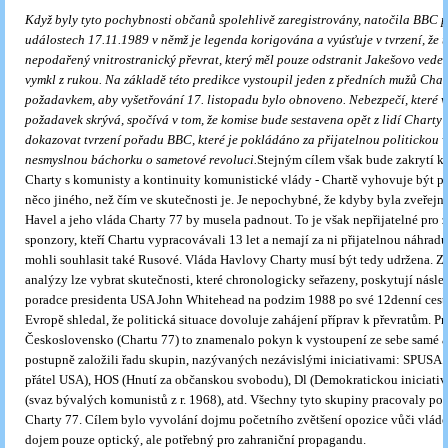
Když byly tyto pochybnosti občanů spolehlivě zaregistrovány, natočila BBC 
událostech 17.11.1989 v němž je legenda korigována a vyúsťuje v tvrzení, že t
nepodařený vnitrostranický převrat, který měl pouze odstranit Jakešovo vedení
vymkl z rukou. Na základě této predikce vystoupil jeden z předních mužů Chart
požadavkem, aby vyšetřování 17. listopadu bylo obnoveno. Nebezpečí, které v
požadavek skrývá, spočívá v tom, že komise bude sestavena opět z lidí Charty 
dokazovat tvrzení pořadu BBC, které je pokládáno za přijatelnou politickou ve
nesmyslnou báchorku o sametové revoluci.
Stejným cílem však bude zakrytí k
Charty s komunisty a kontinuity komunistické vlády - Chartě vyhovuje být 
něco jiného, než čím ve skutečnosti je. Je nepochybné, že kdyby byla zveřejn
Havel a jeho vláda Charty 77 by musela padnout. To je však nepřijatelné pro 
sponzory, kteří Chartu vypracovávali 13 let a nemají za ni přijatelnou náhradu
mohli souhlasit také Rusové. Vláda Havlovy Charty musí být tedy udržena. Z
analýzy lze vybrat skutečnosti, které chronologicky seřazeny, poskytují násled
poradce presidenta USA John Whitehead na podzim 1988 po své 12denní ces
Evropě shledal, že politická situace dovoluje zahájení příprav k převratům. Pr
Československo (Chartu 77) to znamenalo pokyn k vystoupení ze sebe samé a 
postupně založili řadu skupin, nazývaných nezávislými iniciativami: SPUSA 
přátel USA), HOS (Hnutí za občanskou svobodu), Dl (Demokratickou iniciativ
(svaz bývalých komunistů z r. 1968), atd. Všechny tyto skupiny pracovaly p
Charty 77. Cílem bylo vyvolání dojmu početního zvětšení opozice vůči vládě,
dojem pouze optický, ale potřebný pro zahraniční propagandu.