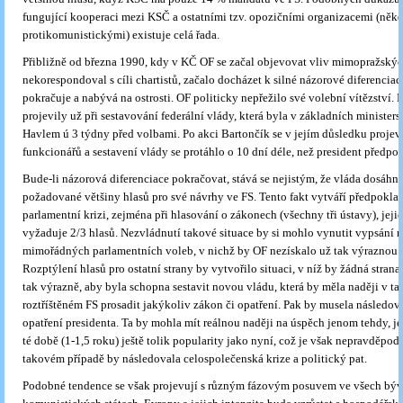
fungující kooperaci mezi KSČ a ostatními tzv. opozičními organizacemi (něk
protikomunistickými) existuje celá řada.
Přibližně od března 1990, kdy v KČ OF se začal objevovat vliv mimopražskýc
neko­respondoval s cíli chartistů, začalo docházet k silné názorové diferenciaci
pokračuje a nabývá na ostrosti. OF politicky nepřežilo své volební vítězství. 
projevily už při sestavování federální vlády, která byla v základních minister
Havlem ú 3 týdny před volbami. Po akci Bartončík se v jejím důsledku projev
funkcionářů a sestavení vlády se protáhlo o 10 dní déle, než president předpok
Bude-li názorová diferenciace pokračovat, stává se nejistým, že vláda dosáhn
požadované většiny hlasů pro své návrhy ve FS. Tento fakt vytváří předpokla
parlamentní krizi, zejména při hlasování o zákonech (všechny tři ústavy), jejic
vyžaduje 2/3 hlasů. Nezvládnutí takové situace by si mohlo vynutit vypsání
mimořádných parlamentních voleb, v nichž by OF nezískalo už tak výraznou v
Rozptýlení hlasů pro ostatní strany by vytvořilo situaci, v níž by žádná stra
tak výrazně, aby byla schopna sestavit novou vládu, která by měla naději v ta
roztříštěném FS prosadit jakýkoliv zákon či opatření. Pak by musela následova
opatření presidenta. Ta by mohla mít reálnou naději na úspěch jenom tehdy, je
té době (1-1,5 roku) ještě tolik popularity jako nyní, což je však nepravděpod
takovém případě by následovala celospolečenská krize a politický pat.
Podobné tendence se však projevují s různým fázovým posuvem ve všech bý