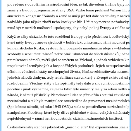
provedeno
s
odvoláním na národnostní ideu, avšak důvodem k němu byly mo
záměry s Evropou, zejména ze strany USA. Vzdor tomu prohlásil Wilson 11. ú
americkém kongresu: "Národy a země nesmějí již být dále předávány z nadvl
nadvlády jako nějaké zboží nebo kostky ve hře. Určité vymezené požadavky 
musí být v mezích možností uspokojeny, aby nebyl pokoj Evropy a celého svě
Když se záhy ukázalo, že toto rozdělení Evropy bylo předehrou k bolševický
které měly Evropu znovu sjednotit v bolševickou internacionální mocnost po
komunistického Ruska, vystoupila propaganda národnostní ideje s výkladem,
svobody a sebeurčení národů nelze plně uskutečnit do všech důsledků, jedna
promísenosti národů, zvětšující se směrem na Východ, a jednak vzhledem k nu
respektování zeměpisných a hospodářských podmínek. Jejich nerespektování
učinit nové národní státy neschopnými života, čímž se zdůrazňovala nutnost 
jedněch národů druhým, tedy rehabilitace stavu, který v Evropě existoval už p
rozdrobením. Všechny státy v Evropě měly tedy dále
a
znovu národnostní men
početně i jinak významné, zejména když tyto minority měly za sebou velký a
národa, k němuž příslušely. Národnostní idea se přetvořila z vnitřní závislosti 
mezinárodní a tak byla manipulace soustředěna do pravomoci mezinárodních 
(Společnost národů, od roku 1945 OSN) a stala se prostředkem mezinárodní po
manipulace. Problémy, které byly dříve přehledné v rámci velkých států, staly
nepřehlednými v rámci nenárodnostních, cizích, mezinárodních institucí.
Československý stát bez jakéhokoli „raison d´étre“ byl experimentem uměla