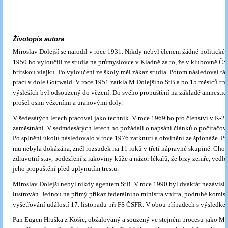
Životopis autora
Miroslav Dolejší se narodil v roce 1931. Nikdy nebyl členem žádné politické s
1950 ho vyloučili ze studia na průmyslovce v Kladně za to, že v klubovně Č
britskou vlajku. Po vyloučení ze školy měl zákaz studia. Potom následoval t
prací v dole Gottwald. V roce 1951 zatkla M.Dolejšího StB a po 15 měsíců trv
výsleších byl odsouzený do vězení. Do svého propuštění na základě amnestie
prošel osmi vězeními a uranovými doly.
V šedesátých letech pracoval jako technik. V roce 1969 ho pro členství v K-23
zaměstnání. V sedmdesátých letech ho požádali o napsání článků o počí­tačo
Po splnění úkolu následovalo v roce 1976 zatknutí a obvinění ze špionáže. Př
mu nebyla dokázána, zněl rozsudek na 11 roků v třetí nápravné skupině. Chor
zdravotní stav, podezření z rakoviny kůže a názor lékařů, že brzy zemře, vedl
jeho propuštění před uplynutím trestu.
Miroslav Dolejší nebyl nikdy agentem StB. V roce 1990 byl dvakrát nezávisle
lustrován. Jednou na přímý příkaz federálního ministra vnitra, podruhé komisí
vyšetřování událostí 17. listopadu při FS ČSFR. V obou případech s výsledke
Pan Eugen Hruška z Košic, obžalovaný a souzený ve stejném procesu jako Mir