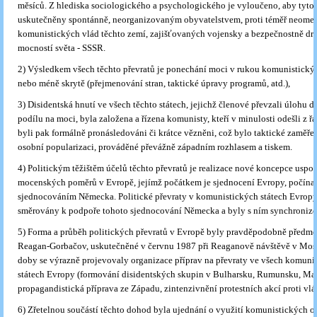
měsíců. Z hlediska sociologického a psychologického je vyloučeno, aby tyto 
uskutečněny spontánně, neorga­nizovaným obyvatelstvem, proti téměř neome
komunistických vlád těchto zemí, zajišťovaných vojensky a bezpečnostně dr
mocností světa - SSSR.
2) Výsledkem všech těchto převratů je ponechání moci v rukou komunistických
nebo méně skrytě (přejmenování stran, taktické úpravy programů, atd.),
3) Disidentská hnutí ve všech těchto státech, jejichž členové převzali úlohu d
podílu na moci, byla založena a řízena komunisty, kteří v minulosti odešli z řa
byli pak formálně pronásledováni či krátce vězněni, což bylo taktické zaměřen
osobní popularizaci, prováděné převážně západním rozhlasem a tiskem.
4) Politickým těžištěm účelů těchto převratů je realizace nové koncepce uspo
mocenských poměrů v Evro­pě, jejímž počátkem je sjednocení Evropy, počínaj
sjednocováním Německa. Politické převraty v komu­nistických státech Evrop
směrovány k podpoře tohoto sjednocování Německa a byly s ním synchroniz
5) Forma a průběh politických převratů v Evropě byly pravděpodobně před
Reagan-Gorbačov, uskutečněné v červnu 1987 při Reaganově návštěvě v Mos
doby se výrazně projevovaly organizace příprav na převraty ve všech komuni
státech Evropy (formování disidentských skupin v Bulharsku, Rumunsku, Maď
propagandistická příprava ze Západu, zintenzivnění protestních akcí proti vlád
6) Zřetelnou součástí těchto dohod byla ujednání o využití komunistických ol