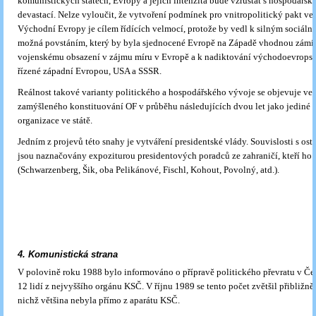
komunistických státech, Evropy a jejich intenzita bude vzrůstat s hospodářsko
devastací. Nelze vyloučit, že vytvoření podmínek pro vnitropolitický pakt ve 
Východní Evropy je cílem řídících velmocí, protože by vedl k silným sociál
možná povstáním, který by byla sjednocené Evropě na Západě vhodnou zámi
vojenskému obsazení v zájmu míru v Evropě a k nadiktování východoevropsk
řízené západní Evropou, USA a SSSR.
Reálnost takové varianty politického a hospodářského vývoje se objevuje ve
zamýšleného konsti­tuování OF v průběhu následujících dvou let jako jediné a
organizace ve státě.
Jedním z projevů této snahy je vytváření presidentské vlády. Souvislosti s os
jsou naznačovány expoziturou presidentových poradců ze zahraničí, kteří ho ř
(Schwarzenberg, Šik, oba Pelikánové, Fischl, Kohout, Povolný, atd.).
4. Komunistická strana
V polovině roku 1988 bylo informováno o přípravě politického převratu v Č
12 lidí z nejvyššího orgánu KSČ. V říjnu 1989 se tento počet zvětšil přibližně 
nichž většina nebyla přímo z aparátu KSČ.