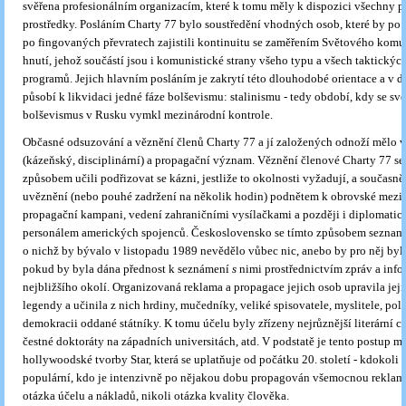
svěřena profesionálním organizacím, které k tomu měly k dispozici všechny p
prostředky. Posláním Charty 77 bylo soustředění vhodných osob, které by po 
po fingovaných převratech zajistili kontinuitu se zaměřením Světového komu
hnutí, jehož součástí jsou i komunistické strany všeho typu a všech taktickýc
programů. Jejich hlavním posláním je zakrytí této dlouhodobé orientace a v 
působí k likvidaci jedné fáze bolševismu: stalinismu - tedy období, kdy se sv
bolševismus v Rusku vymkl mezinárodní kontrole.
Občasné odsuzování a věznění členů Charty 77 a jí založených odnoží mělo
(kázeňský, disciplinární) a propagační význam. Věznění členové Charty 77 se
způsobem učili podřizovat se kázni, jestliže to okolnosti vyžadují, a současně
uvěznění (nebo pouhé zadržení na několik hodin) podnětem k obrovské mezi
propagační kampani, vedení zahraničními vysílačkami a později i diplomati
personálem amerických spojenců. Československo se tímto způsobem sezna
o nichž by bývalo v listopadu 1989 nevědělo vůbec nic, anebo by pro něj byli 
pokud by byla dána přednost k seznámení
s
nimi prostřednictvím zpráv a infor
nejbližšího okolí. Organizovaná reklama a propagace jejich osob upravila jej
legendy a učinila z nich hrdiny, mučedníky, veliké spisovatele, myslitele, poli
demokracii oddané státníky. K tomu účelu byly zřízeny nejrůznější literární 
čestné doktoráty na západních universi­tách, atd. V podstatě je tento postup 
hollywoodské tvorby Star, která se uplatňuje od počátku 20. století - kdokoli
populární, kdo je intenzivně po nějakou dobu propagován všemocnou reklamo
otázka účelu a nákladů, nikoli otázka kvality člověka.