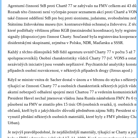
Agenturní činností StB proti Chartě 77 se zabývalo na FMV celkem asi 43 důs
Rozsah této činnosti není vyčerpán pouze seznamem akcí proti Chartě a VONS
také činnost oddělení StB pro boj proti sionismu, judaismu, svobodnému zedn
Státnímu židovskému museu (tzv. kontrarozvědná ochrana) a židovstvu. Z těch
které podléhaly většinou přímo KGB (mezinárodní koordinace), byly registro
signály (dispozice) pro činnost Charty. Současně byla registrována kooperace 
disidentskými skupinami, zejména v Polsku, NDR, Maďarsku a SSSR.
Každý z těchto důstojníků StB řídil agenturu uvnitř Charty 77 v počtu 5 až 7 
spolupracovníků). Osobní charakteristiky vůdců Charty 77 (vč. VONS a ostatn
nezávislých iniciativ) jsou vesměs nepříznivé. Psychiatrické analytiky konst
případech osobní rozvrácenost, v některých případech drogy (Jirous apod.)
Když se ministr vnitra dr. Sacher dostal v únoru a v březnu do styku s některým
týkající se činnosti Charty 77 a osobních charakteristik některých jejích vůdc
akutní nebezpečí odhalení spojení mezi Chartou 77 a vedením komunistického
President Havel nechal jmenovat vládou Jana Rumla náměstkem FMV. Po 6 t
působení na FMV se ztratilo přes 15 tisíc OS (osobních svazků, tj. osobních m
občanů, kteří byli z jakýchkoliv důvodů předmětem zájmu StB). President si 
vynutil předání některých osobních materiálů, které byly z FMV předány Char
Urban).
Je nejvýš pravděpodobné, že nejdůležitější materiály, týkající se Charty a jej