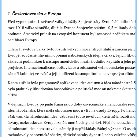
1. Československo a Evropa
Před vypuknutím 1. světové války dlužily Spojené státy Evropě 50 milionů d
roce 1918 válka skončila, dlužila Evropa Spojeným státům 10,5 miliardy dolar
hodnotě. Americký průnik na evropský kontinent byl současně počátkem snah
pacifikaci Evropy.
Cílem 1. světové války bylo rozbití velkých mocenských států a zničení jejic
Evropě: současně hlavními oporami náboženských idejí a církví. Jejich likvid
základní podmínkou k nástupu amerického mezinárodního kapitálu a jeho pol
projekce: internacionalizace, bolševizace a odstranění velmocenského postav
zámoří kolonie) ve světě a její podřízení kosmopolitním neevropským cílům.
K tomu účelu byla programově aplikována idea ateismu a idea národnostní. S
byla prakticky likvidována hospodářská a politická moc aristokracie (většino
církví.
V dějinách Evropy po pádu Říma až do doby osvícenecké a francouzské revol
idea náboženská, která měla ohromnou moc a vliv na osudy Evropy. Po franco
však vznikla národnostní idea, vzbuzená touto revolucí, která měla rozbít moc
útvary, rozkouskovat Evropu, zničit moc šlechty a církví. Před francouzskou r
národnostní idea neexistovala, národy jí nepřikládaly žádný význam. O osud
rozhodovaly panovnické sňatky, dědické nároky dynastií, nebo válečná vítězs