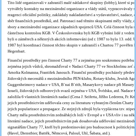
Tito lidé organizovali v zahraničí malé nátlakové skupiny (lobby), které si p
vytvářely kontakty na mezinárodní organizace a vlády států, vypracovávaly s
reagenci oficiální politiky, zakládaly nakladatelství a vydavatelství, nadace,
sběr finančních prostředků, atd. Patronaci nad těmito skupinami měly vlády, 
sbory a mezinárodní organizace západních spojenců USA. Celá činnost byla 
částečnou kontrolou KGB. V Československu byli KGB vybráni lidé z vedení
byli o záměrech a některých akcích informováni (od r. 1987 to bylo 13. odd. 
1987 byl koordinací činnost těchto skupin v zahraničí s Chartou 77 pověřen 
Hegenbart.
Finanční prostředky pro činnost Charty 77 a zejména pro soukromou potřebu 
zejména jejich vůdců, shromažďoval v Nadaci Charty 77 ve Stockholmu zeť 
Arnošta Kolmanna, František Janouch. Finanční prostředky pocházely předev
židovských mecenášů z mezinárodního PEN-klubu, Rotary-klubu, Jewish Age
Guggenheimovy nadace v USA, B´nai B´rith, Masarykovy nadace při Masary
Izraeli, židovských odborových svazů zejména v USA, Švédsku, atd. Nadace 
založila 6 vlastních literárních nadací (Cena J. Seiferta, Jiřího Lederera, Fr. Krie
jejich prostřednictvím udělovala ceny za literaturu vybraným členům Charty 
jejich popularizace a propagace. Ze stejných zdrojů byla vyplácena tzv. stipe
Charty měla prostřednictvím zednářských loží v Evropě a v USA vliv i na někt
literární nadace, jejich prostřednictvím pak dosahovala udělování mezinárod
signatářům Charty 77, kteří byli predestinováni pro budoucnost k politickým
(Havel, Dienstbier, Battěk, Němcová, Palouš, Uhl, Šabata, atd.).