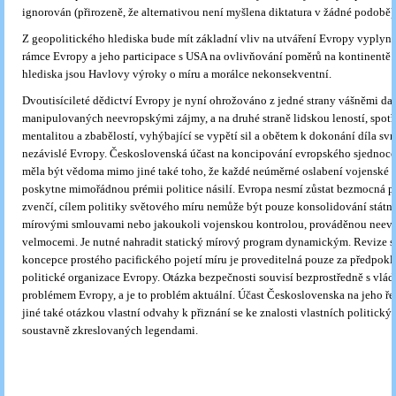
ignorován (přirozeně, že alternativou není myšlena diktatura v žádné podobě)
Z geopolitického hlediska bude mít základní vliv na utváření Evropy vyplynu
rámce Evropy a jeho participace s USA na ovlivňování poměrů na kontinentě.
hlediska jsou Havlovy výroky o míru a morálce nekonsekventní.
Dvoutisícileté dědictví Evropy je nyní ohrožováno z jedné strany vášněmi da
manipulovaných neevropskými zájmy, a na druhé straně lidskou leností, spotř
mentalitou a zbabělostí, vyhýbající se vypětí sil a obětem k dokonání díla sv
nezávislé Evropy. Československá účast na koncipování evropského sjednoco
měla být vědoma mimo jiné také toho, že každé neúměrné oslabení vojenské 
poskytne mimořádnou prémii politice násilí. Evropa nesmí zůstat bezmocná p
zvenčí, cílem politiky světového míru nemůže být pouze konsolidování státn
mírovými smlouvami nebo jakoukoli vojenskou kontrolou, prováděnou neev
velmocemi. Je nutné nahradit statický mírový program dynamickým. Revize st
koncepce prostého pacifického pojetí míru je proveditelná pouze za předpokl
politické organizace Evropy. Otázka bezpečnosti souvisí bezprostředně s vlá
problémem Evropy, a je to problém aktuální. Účast Československa na jeho ře
jiné také otázkou vlastní odvahy k přiznání se ke znalosti vlastních politickýc
soustavně zkreslovaných legendami.