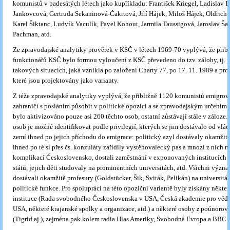
komunistů v padesátých létech jako kupříkladu: František Kriegel, Ladislav L
Jankovcová, Gertruda Sekaninová-Čakrtová, Jiří Hájek, Miloš Hájek, Oldřich
Karel Šiktanc, Ludvík Vaculík, Pavel Kohout, Jarmila Taussigová, Jaroslav Ša
Pachman, atd.
Ze zpravodajské analytiky prověrek v KSČ v létech 1969-70 vyplývá, že přib
funkcionářů KSČ bylo formou vyloučení z KSČ převedeno do tzv. zálohy, tj. p
takových situacích, jaká vznikla po založení Charty 77, po 17. 11. 1989 a pro 
které jsou projektovány jako varianty.
Z téže zpravodajské analytiky vyplývá, že přibližně 1120 komunistů emigrov
zahraničí s posláním působit v politické opozici a se zpravodajským určením.
bylo aktivizováno pouze asi 260 těchto osob, ostatní zůstávají stále v záloze.
osob je možné identifikovat podle privilegií, kterých se jim dostávalo od vlád
zemí ihned po jejich příchodu do emigrace: politický azyl dostávaly okamžitě
ihned po té si přes čs. konzuláty zařídily vystěhovalecký pas a mnozí z nich 
komplikací Československo, dostali zaměstnání v exponovaných institucích 
států, jejich děti studovaly na prominentních universi­tách, atd. Všichni výz
dostávali okamžitě profesury (Goldstücker, Šik, Sviták, Pelikán) na universit
politické funkce. Pro spolupráci na této opoziční variantě byly získány některé
instituce (Rada svobodného Československa v USA, Česká akademie pro věd
USA, některé krajanské spolky a organizace, atd.) a některé osoby
z
poúnorové
(Tigrid aj.), zejména pak kolem radia Hlas Ameriky, Svobodná Evropa a BBC.