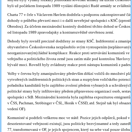
byli už počátkem listopadu 1989 vysláni důstojníci Rudé armády se zvláštní
Charta 77 v čele s Václavem Havlem dodržela s podporou zakonspirované čás
dohody o průběhu převzetí moci i o další neveřejné spolupráci s KSČ (zprost
Obrodou). Za účelem mezinárodní kontroly dodržení těchto dohod se Českosl
od listopadu 1989 zpravodajsky a kontrarozvědně otevřenou zemí.
Dohody byly rovněž precizně dodrženy ze strany KSČ. Indiferentní a zmanip
obyvatelstvo Českoslo­venska nezpůsobilo svým vystoupením (neplánovaný
neorganizovaným) žádné komplikace. Reakce proti setrvávání komunistů ve v
veřejného a politického života země jsou zatím stále pod kontrolou 'Havlovy 
bývalé moci. Rovněž byly zvládnuty reakce proti nástupu komunistů z padesát
Volby v červnu byly zmanipulovány především difúzí voličů do množství plá
vytvořených indiferentních politických stran a rozptylem voličského potenci
pořadníku kandidátů bylo zajištěno zvolení předem vybraných a schválených
politické strany byly infiltrovány předem připravenou organizací osob, sesta
spolupráci s StB. Mezinárodní kontrola byla zajištěna expoziturou emigrantů 
v ČSS, Pachman, Ströbinger v ČSL, Horák v ČSSD, atd. Stejně tak byl obsazen
vedení OF).
Komunisté si podrželi veškerou moc ve státě. Pozice jejich odpůrců, pokud v 
desorientované veřejnosti existují, jsou politicky bezvýznamné a tedy zanedb
77, transformovaná v OF, je jejich spojencem, který na sebe vzal pouze úlohu k