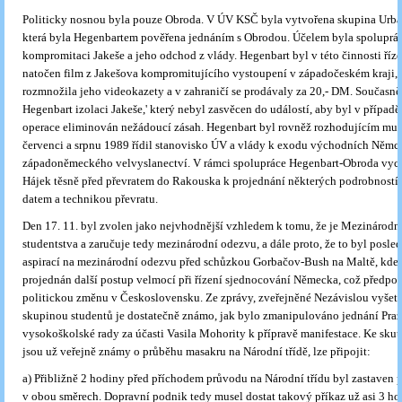
Politicky nosnou byla pouze Obroda. V ÚV KSČ byla vytvořena skupina Urb
která byla Hegenbartem pověřena jednáním s Obrodou. Účelem byla spoluprá
kompromitaci Jakeše a jeho odchod z vlády. Hegenbart byl v této činnosti ří
natočen film z Jakešova kompromitujícího vystoupení v západočeském kraji
rozmnožila jeho videokazety a v zahraničí se prodávaly za 20,- DM. Současně
Hegenbart izolaci Jakeše,' který nebyl zasvěcen do událostí, aby byl v případě
operace eliminován nežádoucí zásah. Hegenbart byl rovněž rozhodujícím muž
červenci a srpnu 1989 řídil stanovisko ÚV a vlády k exodu východních Němc
západoněmeckého velvyslanectví. V rámci spolupráce Hegenbart-Obroda vyces
Hájek těsně před převratem do Rakouska k projednání některých podrobností, 
datem a technikou převratu.
Den 17. 11. byl zvolen jako nejvhodnější vzhledem k tomu, že je Mezinárod
studentstva a zaručuje tedy mezinárodní odezvu, a dále proto, že to byl posled
aspirací na mezinárodní odezvu před schůzkou Gorbačov-Bush na Maltě, kde 
projednán další postup velmocí při řízení sjednocování Německa, což předpok
politickou změnu v Československu. Ze zprávy, zveřejněné Nezávislou vyšet
skupinou studentů je dostatečně známo, jak bylo zmanipulováno jednání Pra
vysokoškolské rady za účasti Vasila Mohority k přípravě manifestace. Ke skut
jsou už veřejně známy o průběhu masakru na Národní třídě, lze připojit:
a) Přibližně 2 hodiny před příchodem průvodu na Národní třídu byl zastaven 
v obou směrech. Dopravní podnik tedy musel dostat takový příkaz už asi 3 ho