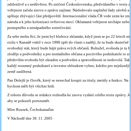
zdrženlivě a s nedůvěrou. Po zničení Československa, předvídaného v textu zp
veřejnost začala znovu o zprávu zajímat. Následovalo naplnění řady závěrů a 
splňuje zbývající část předpovědí. Interna­cionální vláda ČR vede zemi ke zruš
národa a k jeho kolonizaci světovou mocí. Oklamaná veřejnost nechápe nebe
postupného a nenápadného zotročování.
Za sebe mohu říci, že jsem byl hluboce zklamán, když jsem se po 22 letech st
exilu v Kanadě vrátil v roce 1990 zpět do vlasti s nadějí, že tu bude skutečně
svobodný stát, který bude hájit práva svých občanů. Bohužel, svoboda je tu h
zloděje a podvodníky a pro normálního občana a poctivého podnikatele to z
především svobodu být okraden a podveden a spravedlnosti se nedovolá. Tak
každý rozumný podnikatel a investor obloukem vyhne, kdežto pro nejrůznější 
země zaslíbená.
Pan Dolejší je člověk, který se nenechal koupit za tituly, metály a funkce. Na 
bychom měli být všichni hrdi.
Z tohoto důvodu se redakce rozhodla ke znovu vydání celého textu zprávy. Je 
aby se pokusili porozumět.
Miro Rousek, Čechokanaďan
V Náchodě dne 30. 11. 2005