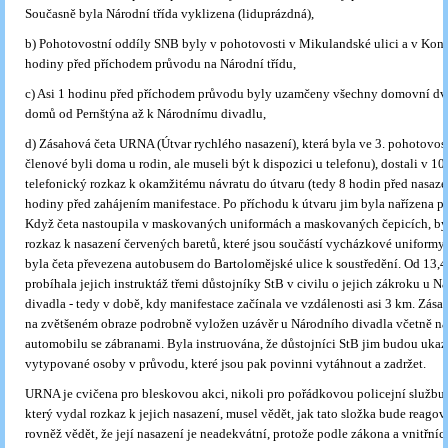
Současně byla Národní třída vyklizena (liduprázdná),
b) Pohotovostní oddíly SNB byly v pohotovosti v Mikulandské ulici a v Konv
hodiny před příchodem průvodu na Národní třídu,
c) Asi 1 hodinu před příchodem průvodu byly uzamčeny všechny domovní dv
domů od Pernštýna až k Národnímu divadlu,
d) Zásahová četa URNA (Útvar rychlého nasazení), která byla ve 3. pohotovost
členové byli doma u rodin, ale museli být k dispozici u telefonu), dostali v 1
telefonický rozkaz k okamžitému návratu do útvaru (tedy 8 hodin před nasazení
hodiny před zahájením manifestace. Po příchodu k útvaru jim byla nařízena p
Když četa nastoupila v maskovaných uniformách a maskovaných čepicích, by
rozkaz k nasazení červených baretů, které jsou součástí vycházkové uniformy.
byla četa převezena autobusem do Bartolomějské ulice k soustředění. Od 13,4
probíhala jejich instruktáž třemi důstojníky StB v civilu o jejich zákroku u N
divadla - tedy v době, kdy manifestace začínala ve vzdálenosti asi 3 km. Zása
na zvětšeném obraze podrobně vyložen uzávěr u Národního divadla včetně na
automobilu se zábranami. Byla instruována, že důstojníci StB jim budou uka
vytypované osoby v průvodu, které jsou pak povinni vytáhnout a zadržet.
URNA je cvičena pro bleskovou akci, nikoli pro pořádkovou policejní službu.
který vydal rozkaz k jejich nasazení, musel vědět, jak tato složka bude reagov
rovněž vědět, že její nasazení je neadekvátní, protože podle zákona a vnitřníc