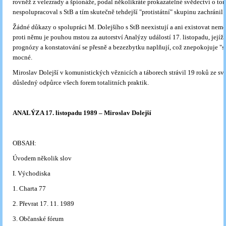
rovněž z velezrady a špionáže, podal několikráte prokazatelné svědectví o tom
nespolupracoval s StB a tím skutečně tehdejší "protistátní" skupinu zachránil.
Žádné důkazy o spolupráci M. Dolejšího s StB neexistují a ani existovat nem
proti němu je pouhou mstou za autorství Analýzy událostí 17. listopadu, jejíž 
prognózy a konstatování se přesně a bezezbytku naplňují, což znepokojuje "s
mocné.
Miroslav Dolejší v komunistických věznicích a táborech strávil 19 roků ze sv
důsledný odpůrce všech forem totalitních praktik.
ANALÝZA 17. listopadu 1989 – Miroslav Dolejší
OBSAH:
Úvodem několik slov
I. Východiska
1. Charta 77
2. Převrat 17. 11. 1989
3. Občanské fórum