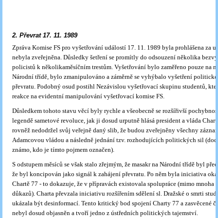
2. Převrat 17. 11. 1989
Zpráva Komise FS pro vyšetřování událostí 17. 11. 1989 byla prohlášena za u
nebyla zveřejněna. Důsledky šetření se promítly do odsouzení několika bez
policistů k několikaměsíčním trestům. Vyšetřování bylo zaměřeno pouze na ná
Národní třídě, bylo zmanipulováno a záměrně se vyhýbalo vyšetření politick
převratu. Podobný osud postihl Nezávislou vyšetřovací skupinu studentů, kte
reakce na evidentní manipulování vyšetřovací komise FS.
Důsledkem tohoto stavu věcí byly rychle a všeobecně se rozšířivší pochybnos
legendě sametové revoluce, jak ji dosud urputně hlásá president a vláda Chart
rovněž nedodržel svůj veřejně daný slib, že budou zveřejněny všechny záznam
Adamcovou vládou a následně jednání tzv. rozhodujících politických sil (dod
známo, kdo je tímto pojmem označen).
S odstupem měsíců se však stalo zřejmým, že masakr na Národní třídě byl pře
že byl koncipován jako signál k zahájení převratu. Po něm byla iniciativa ok
Chartě 77 - to dokazuje, že v přípravách existovala spolupráce (mimo mnoha 
důkazů). Charta převzala iniciativu rozšířením sdělení sl. Dražské o smrti stude
ukázala být desinformací. Tento kritický bod spojení Charty 77 a zasvěcené 
nebyl dosud objasněn a tvoří jedno z ústředních politických tajemství.