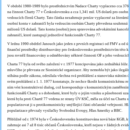
V období 1980-1989 bylo prostřednictvím Nadace Charty vyplaceno cca 376 t
na činnost Charty 77 v Československu a cca 1,341 mil. US dolarů pro osobní
vedoucích členů Charty. Tato částka nezahrnuje peníze vyplacené za literární 
osobní konta v zahraničí byla vedoucím osobám Charty převedena souhrnná č
milionů US dolarů. Tato konta (osobní) jsou spravována advokátními kancelá
zahraničí, které zastupují jednotlivé funkcionáře Charty 77.
V lednu 1990 obdržel Janouch jako jeden z prvních registraci od FMV a od ú
finanční prostředky distribuovány pro československo prostřednictvím této ka
jsou rovněž financovány a odměňovány některé činnosti OF a jeho vedoucích
Charta 77 byla od svého založení v r. 1977 koncipována jako zednářská lóže.
mluvčího je převzata ze Sionistické organizace. Aby nemohla být jako ilegáln
stíhána podle zákona, odesílala všechna svá prohlášení a stanoviska státním 
svém prohlášení z 1. 1. 1977 konstatuje, že nechce škodit komu­nistickému rež
ním vést konstruktivní dialog, což koresponduje s komunistickým zaměření
funkcionářů Charty a s dohodami, které byly o jejím vzniku a působnosti uza
která byla proti Chartě 77 vedena ze strany ÚV KSČ, měla za účel na Chartu 
popularizovat ji u protikomunisticky smýšlející části občanské veřejnosti. Hlav
popularizace převzaly vysílačky Svobodná Evropy, Hlas Ameriky a BBC.
Přibližně od r. 1974 byla v Československu konstituována nová báze KGB, kt
zahrnuje asi 7 až 8 tisíc občanů Československa, kteří nejsou v žádných evid