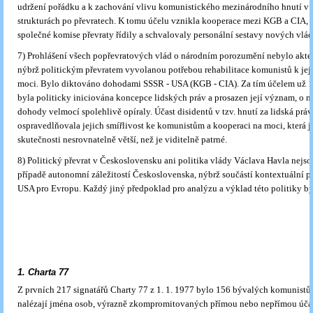
udržení pořádku a k zacho­vání vlivu komunistického mezinárodního hnutí 
strukturách po převratech. K tomu účelu vznikla kooperace mezi KGB a CIA, j
společné komise převraty řídily a schvalovaly personální sestavy nových vlád
7) Prohlášení všech popřevratových vlád o národním porozumění nebylo akt
nýbrž politickým převratem vyvolanou potřebou rehabilitace komunistů k jeji
moci. Bylo diktováno dohodami SSSR - USA (KGB - CIA). Za tím účelem už 12
byla politicky iniciována koncepce lidských práv a prosazen její význam, o n
dohody velmocí spolehlivě opíraly. Účast disidentů v tzv. hnutí za lidská prá
ospravedlňovala jejich smířlivost ke komunistům a kooperaci na moci, která j
skutečnosti nesrovnatelně větší, než je viditelně patrné.
8) Politický převrat v Československu ani politika vlády Václava Havla nejs
případě autonomní záležitostí Československa, nýbrž součástí kontextuální p
USA pro Evropu. Každý jiný předpoklad pro analýzu a výklad této politiky b
1. Charta 77
Z prvních 217 signatářů Charty 77 z 1. 1. 1977 bylo 156 bývalých komunistů,
nalézají jména osob, výrazně zkompromitovaných přímou nebo nepřímou účast