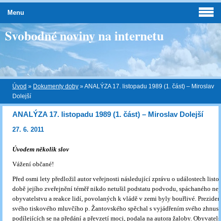
Menu
Svobodné noviny na internetu
Úvod
»
Dokumenty doby
»
ANALÝZA 17. listopadu 1989 (1. část) – Miroslav
Dolejší
ANALÝZA 17. listopadu 1989 (1. část) – Miroslav Dolejší
27. 6. 2011
Úvodem několik slov
Vážení občané!
Před osmi lety předložil autor veřejnosti následující zprávu o událostech list
době jejího zveřejnění téměř nikdo netušil podstatu podvodu, spáchaného ne
obyvatelstvu a reakce lidí, povolaných k vládě v zemi byly bouřlivé. Preziden
svého tiskového mluvčího p. Žantovského spěchal s vyjádřením svého zhnuse
podílejících se na předání a převzetí moci, podala na autora žaloby. Obyvatel