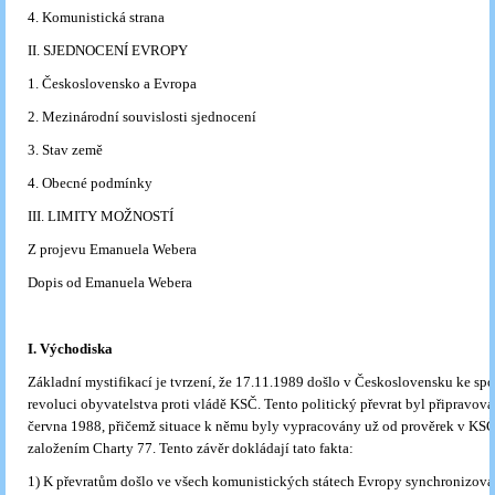
4. Komunistická strana
II. SJEDNOCENÍ EVROPY
1. Československo a Evropa
2. Mezinárodní souvislosti sjednocení
3. Stav země
4. Obecné podmínky
III. LIMITY MOŽNOSTÍ
Z projevu Emanuela Webera
Dopis od Emanuela Webera
I.
Východiska
Základní mystifikací je tvrzení, že 17.11.1989 došlo v Československu ke sp
revoluci obyvatelstva proti vládě KSČ. Tento politický převrat byl připravová
června 1988, přičemž situace k němu byly vypracovány už od prověrek v KS
založením Charty 77. Tento závěr dokládají tato fakta:
1) K převratům došlo ve všech komunistických státech Evropy synchronizova