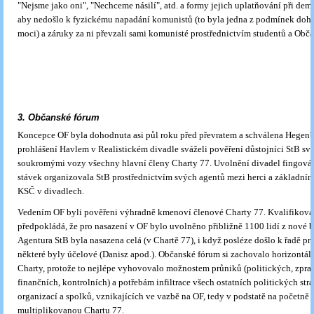
"Nejsme jako oni", "Nechceme násilí", atd. a formy jejich uplatňování při dem
aby nedošlo k fyzickému napadání komunistů (to byla jedna z podmínek doh
moci) a záruky za ni převzali sami komunisté prostřednictvím studentů a Obča
3. Občanské fórum
Koncepce OF byla dohodnuta asi půl roku před převratem a schválena Hegenb
prohlášení Havlem v Realistickém divadle sváželi pověření důstojníci StB sv
soukromými vozy všechny hlavní členy Charty 77. Uvolnění divadel fingová
stávek organizovala StB prostřednictvím svých agentů mezi herci a základní
KSČ v divadlech.
Vedením OF byli pověřeni výhradně kmenoví členové Charty 77. Kvalifikov
předpokládá, že pro nasazení v OF bylo uvolněno přibližně 1100 lidí z nové
Agentura StB byla nasazena celá (v Chartě 77), i když posléze došlo k řadě pr
některé byly účelové (Danisz apod.). Občanské fórum si zachovalo horizontál
Charty, protože to nejlépe vyhovovalo možnostem průniků (politických, zpra
finančních, kontrolních) a potřebám infiltrace všech ostatních politických stra
organizací a spolků, vznikajících ve vazbě na OF, tedy v podstatě na početně
multiplikovanou Chartu 77.