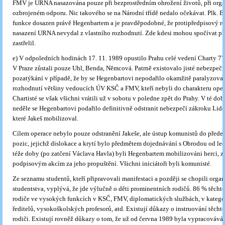
FMV je URNA nasazována pouze při bezprostředním ohrožení životů, při org
ozbrojeném odporu. Nic takového se na Národní třídě nedalo očekávat. Plk. B
funkce dosazen právě Hegenbartem a je pravděpodobné, že protipředpisový r
nasazení URNA nevydal z vlastního rozhodnutí. Zde kdesi mohou spočívat pří
zastřelil.
e) V odpoledních hodinách 17. 11. 1989 opustilo Prahu celé vedení Charty 77
V Praze zůstali pouze Uhl, Benda, Němcová. Patrně existovalo jisté nebezpečí 
pozatýkání v případě, že by se Hegenbartovi nepodařilo okamžitě paralyzovat
rozhodnutí většiny vedoucích ÚV KSČ a FMV, kteří nebyli do charakteru oper
Chartisté se však všichni vrátili už v sobotu v poledne zpět do Prahy. V té do
neděle se Hegenbartovi podařilo definitivně odstranit nebezpečí zákroku Lido
které Jakeš mobi­lizoval.
Cílem operace nebylo pouze odstranění Jakeše, ale ústup komunistů do před
pozic, jejichž dislokace a krytí bylo předmětem dojednávání s Obrodou od le
téže doby (po zatčení Václava Havla) byli Hegenbartem mobilizováni herci, zp
podpisovým akcím za jeho propuštění. Všichni iniciátoři byli komunisté.
Ze seznamu studentů, kteří připravovali manifestaci a později se chopili orga
studentstva, vyplývá, že jde výlučně o děti prominentních rodičů. 86 % těcht
rodiče ve vysokých funkcích v KSČ, FMV, diplomatických službách, v kategor
ředitelů, vysokoškolských profesorů, atd. Existují důkazy o instruování těchto
rodiči. Existují rovněž důkazy o tom, že už od června 1989 byla vypracováván