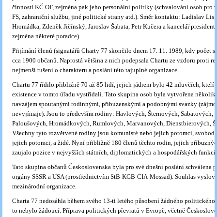
činnosti KČ OF, zejména pak jeho personální politiky (schvalování osob pro 
FS, zahraniční službu, jiné politické strany atd.). Směr kontaktu: Ladislav Lis;
Hromádka, Zdeněk Jičínský, Jaroslav Šabata, Petr Kučera a kancelář presidenta
zejména některé poradce).
Přijímání členů (signatářů Charty 77 skončilo dnem 17. 11. 1989, kdy počet s
cca 1900 občanů. Naprostá většina z nich podepsala Chartu ze vzdoru proti re
nejmenší tušení o charakteru a poslání této tajuplné organizace.
Chartu 77 řídilo přibližně 70 až 85 lidí, jejich jádrem bylo 42 mluvčích, kteří 
existence v tomto úřadu vystřídali. Tato skupina osob byla vytvořena několik
navzájem spoutanými rodinnými, příbuzenskými a podobnými svazky (zájmov
nevyjímaje). Jsou to především rodiny: Havlových, Šternových, Sabatových,
Paloušových, Hromádkových, Rumlových, Marvanových, Dienstbierových, Št
Všechny tyto rozvětvené rodiny jsou komunisté nebo jejich potomci, svobodn
jejich potomci, a židé. Nyní přibližně 180 členů těchto rodin, jejich příbuznýc
zaujalo pozice v nejvyšších státních, diplomatických a hospodářských funkcíc
Tato skupina občanů Československa byla pro své dnešní poslání schválena 
orgány SSSR a USA (prostřednictvím StB-KGB-CIA-Mossad). Souhlas vyslovo
mezinárodní organizace.
Charta 77 nedosáhla během svého 13-ti letého působení žádného politického 
to nebylo žádoucí. Příprava politických převratů v Evropě, včetně Českoslove