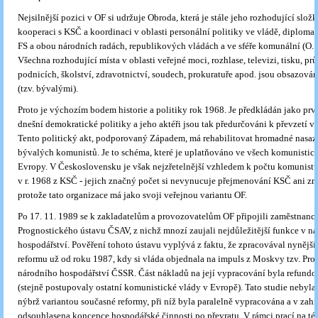
Nejsilnější pozici v OF si udržuje Obroda, která je stále jeho rozhodující slož
kooperaci s KSČ a koordinaci v oblasti personální politiky ve vládě, diploma
FS a obou národních radách, republikových vládách a ve sféře komunální (O. 
Všechna rozhodující místa v oblasti veřejné moci, rozhlase, televizi, tisku, p
podnicích, školství, zdravotnictví, soudech, prokuratuře apod. jsou obsazov
(tzv. bývalými).
Proto je výchozím bodem historie a politiky rok 1968. Je předkládán jako prv
dnešní demokratické politiky a jeho aktéři jsou tak předurčováni k převzetí v
Tento politický akt, podporovaný Západem, má rehabilitovat hromadné nasaze
bývalých komunistů. Je to schéma, které je uplatňováno ve všech komunistic
Evropy. V Československu je však nejzřetelnější vzhledem k počtu komunist
v r. 1968 z KSČ - jejich značný počet si nevynucuje přejmenování KSČ ani z
protože tato organizace má jako svoji veřejnou variantu OF.
Po 17. 11. 1989 se k zakladatelům a provozovatelům OF připojili zaměstnanci
Prognostického ústavu ČSAV, z nichž mnozí zaujali nejdůležitější funkce v n
hospodářství. Pověření tohoto ústavu vyplývá z faktu, že zpracovával nynějš
reformu už od roku 1987, kdy si vláda objednala na impuls z Moskvy tzv. Pr
národního hospodářství ČSSR. Část nákladů na její vypracování byla refun
(stejně postupovaly ostatní komunistické vlády v Evropě). Tato studie nebyl
nýbrž variantou současné reformy, při níž byla paralelně vypracována a v zahr
odsouhlasena koncepce hospodářské činnosti po převratu. V rámci prací na tét