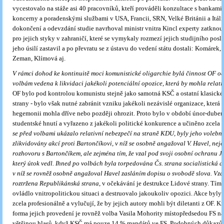
vycestovalo na stáže asi 40 pracovníků, kteří prováděli konzultace s bankam
koncerny a poradenskými službami v USA, Francii, SRN, Velké Británii a Itáli
dokončení a odevzdání studie navrhoval ministr vnitra Kincl experty zatknou
pro jejich styky v zahraničí, které se vymykaly rozmezí jejich studijního posl
jeho úsilí zastavil a po převratu se z ústavu do vedení státu dostali: Komárek,
Zeman, Klímová aj.
V rámci dohod ke kontinuitě moci komunistické oligarchie bylá činnost OF od
volbám vedena k likvidaci jakékoli potenciální opozice, která by mohla relati
OF bylo pod kontrolou komunistu stejně jako samotná KSČ a ostatní klasické 
strany - bylo však nutné zabránit vzniku jakékoli nezávislé organizace, která 
hegemonii mohla dříve nebo později ohrozit. Proto bylo v období únor-duben
studentské hnutí a vyřazeno z jakékoli politické konkurence a učiněno zcela
se před volbami ukázalo relativní nebezpečí na straně KDU, byly jeho volebn
zlikvidovány akcí proti Bartončíkovi, v níž se osobně angažoval V. Havel, neje
rozhovoru s Bartončíkem, ale zejména tím, že vzal pod svoji osobní ochranu 
který útok vedl. Ihned po volbách byla torpedována Čs. strana socialistická a
v níž se rovněž osobně angažoval Havel zasláním dopisu o svobodě slova. Vzá
roztržena Republikánská strana
, v očekávání je destrukce Lidové strany. Tím
ovládlo vnitropolitickou situaci a destruovalo jakoukoliv opozici. Akce byl
zcela profesionálně a vylučují, že by jejich autory mohli být diletanti z OF. 
forma jejich provedení je rovněž volba Vasila Mohority místopředsedou FS n
většinou hlasů, když KSČ má pouze 14 % mandátů ve FS. Podobných důkazů