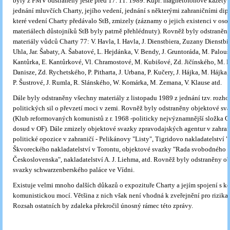
byly z FMV odstraněny ještě před 17. 11. 1989. Kupř. magnetofonové kazety
jednání mluvčích Charty, jejího vedení, jednání s některými zahraničními dip
které vedení Charty předávalo StB, zmizely (záznamy o jejich existenci v oso
materiálech důstojníků StB byly patrně přehlédnuty). Rovněž byly odstraněn
materiály vůdců Charty 77: V. Havla, I. Havla, J. Dienstbiera, Zuzany Dienstbi
Uhla, Jar. Šabaty, A. Šabatové, L. Hejdánka, V. Bendy, J. Gruntoráda, M. Palouš
Kantůrka, E. Kantůrkové, Vl. Chramostové, M. Kubišové, Zd. Jičínského, M. Mo
Danisze, Zd. Rychetského, P. Pitharta, J. Urbana, P. Kučery, J. Hájka, M. Hájka
P. Šustrové, J. Rumla, R. Slánského, W. Komárka, M. Zemana, V. Klause atd.
Dále byly odstraněny všechny materiály z listopadu 1989 z jednání tzv. rozho
politických sil o převzetí moci v zemi. Rovněž byly odstraněny objektové sv
(Klub reformovaných komunistů z r. 1968 -politicky nejvýznamnější složka C
dosud v OF). Dále zmizely objektové svazky zpravodajských agentur v zahran
politické opozice v zahraničí - Pelikánovy "Listy", Tigridovo nakladatelství "
Škvoreckého nakladatelství v Torontu, objektové svazky "Rada svobodného
Československa", nakladatelství A. J. Liehma, atd. Rovněž byly odstraněny o
svazky schwarzenberského paláce ve Vídni.
Existuje velmi mnoho dalších důkazů o expozituře Charty a jejím spojení s ko
komunistickou mocí. Většina z nich však není vhodná k zveřejnění pro rizika 
Rozsah ostatních by zdaleka překročil únosný rámec této zprávy.