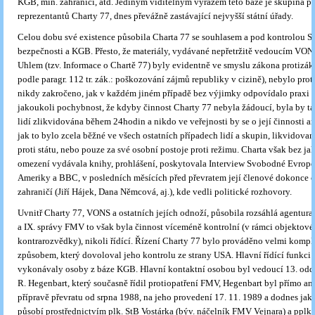
KGB, min. zahraničí, atd. Jediným viditelným výrazem této báze je skupina 
reprezentantů Charty 77, dnes převážně zastávající nejvyšší státní úřady.
Celou dobu své existence působila Charta 77 se souhlasem a pod kontrolou St
bezpečnosti a KGB. Přesto, že materiály, vydávané nepřetržitě vedoucím VON
Uhlem (tzv. Informace o Chartě 77) byly evidentně ve smyslu zákona protizák
podle paragr. 112 tr. zák.: poškozování zájmů republiky v cizině), nebylo pro
nikdy zakročeno, jak v každém jiném případě bez výjimky odpovídalo praxi 
jakoukoli pochybnost, že kdyby činnost Charty 77 nebyla žádoucí, byla by t
lidí zlikvidována během 24hodin a nikdo ve veřejnosti by se o její činnosti a
jak to bylo zcela běžné ve všech ostatních případech lidí a skupin, likvidova
proti státu, nebo pouze za své osobní postoje proti režimu. Charta však bez ja
omezení vydávala knihy, prohlášení, poskytovala Interview Svobodné Evropě
Ameriky a BBC, v posledních měsících před převratem její členové dokonce c
zahraničí (Jiří Hájek, Dana Němcová, aj.), kde vedli politické rozhovory.
Uvnitř Charty 77, VONS a ostatních jejích odnoží, působila rozsáhlá agentura S
a IX. správy FMV to však byla činnost víceméně kontrolní (v rámci objektové
kontrarozvědky), nikoli řídící. Řízení Charty 77 bylo prováděno velmi kom
způsobem, který dovoloval jeho kontrolu ze strany USA. Hlavní řídící funkci 
vykonávaly osoby z báze KGB. Hlavní kontaktní osobou byl vedoucí 13. od
R. Hegenbart, který současně řídil protiopatření FMV, Hegenbart byl přímo a
přípravě převratu od srpna 1988, na jeho provedení 17. 11. 1989 a dodnes jak
působí prostřednictvím plk. StB Vostárka (býv. náčelník FMV Vejnara) a pplk. 