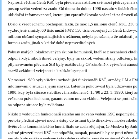
Naprostá většina členů KSČ byla převratem a ztrátou své moci překvapena a 
postup svého vedení za zradu. Od února do dubna 1990 nastalo v řadách člen
uklidnění informovaností, kterou jim zprostředkovalo vedení až na úroveň ok
Došlo k všeobecnému pochopení faktu, že moc 1,5 milionu členů KSČ, 250 ti
vyzbrojené armády, 60 tisíc mužů FMV, 150 tisíc ozbrojených členů Lidových 
milionu občanů sympatizujících s režimem, nebyla poražena, a že události jso
formou změn, jinak v krátké době neproveditelných.
Pokusy malých lokalizovaných skupin komunistů, kteří se z neznalosti chtěli 
odpor, i když nikoli ihned veřejný, byly na zákrok vedení strany odloženy. In
připravovaném převratu StB byly rozšiřovány OF záměrně k vytvoření atmosf
snazší zvládnutí veřejnosti a k získání sympatií.
V prosinci 1989 byly všichni rozhodující funkcionáři KSČ, armády, LM a FM
informováni o situaci a jejím smyslu. Latentní pohotovost byla udržována po
1990, kdy byla situace stabilizována zákonem č. 15/90 z 23. 1. 1990, který z
veškerou právní'ochranu, garantovanou novou vládou. Veřejnost se proti zák
na odpor a situace byla zvládnuta.
Nikdo z vedoucích funkcionářů starého ani nového vedení KSČ nepomýšlel na
protože předání zjevné moci a ústup do ústraní bylo direktivou moskevského
Světového komunistického hnutí. Stalo se zcela zřejmým, že Moskva by žádn
zpětné převzetí moci KSČ nepodpořila, naopak, postavila by se proti němu. V
smyslu byly vydány rozkazy jednotkám sovětské armády na území Českoslov