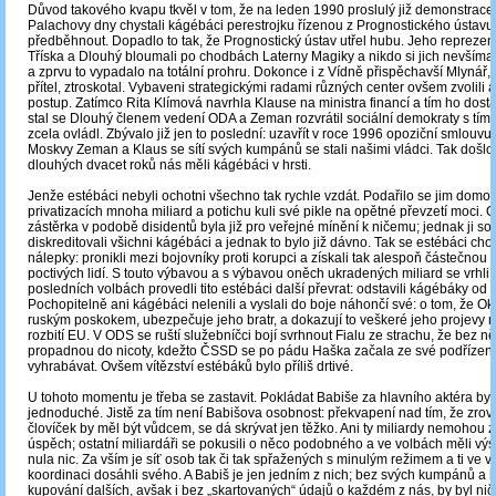
Důvod takového kvapu tkvěl v tom, že na leden 1990 proslulý již demonstrace
Palachovy dny chystali kágébáci perestrojku řízenou z Prognostického ústavu 
předběhnout. Dopadlo to tak, že Prognostický ústav utřel hubu. Jeho reprezent
Tříska a Dlouhý bloumali po chodbách Laterny Magiky a nikdo si jich nevšímal; 
a zprvu to vypadalo na totální prohru. Dokonce i z Vídně přispěchavší Mlynář
přítel, ztroskotal. Vybaveni strategickými radami různých center ovšem zvolili a
postup. Zatímco Rita Klímová navrhla Klause na ministra financí a tím ho dosta
stal se Dlouhý členem vedení ODA a Zeman rozvrátil sociální demokraty s tím, 
zcela ovládl. Zbývalo již jen to poslední: uzavřít v roce 1996 opoziční smlouvu
Moskvy Zeman a Klaus se sítí svých kumpánů se stali našimi vládci. Tak došlo 
dlouhých dvacet roků nás měli kágébáci v hrsti.
Jenže estébáci nebyli ochotni všechno tak rychle vzdát. Podařilo se jim domoc
privatizacích mnoha miliard a potichu kuli své pikle na opětné převzetí moci.
zástěrka v podobě disidentů byla již pro veřejné mínění k ničemu; jednak ji s
diskreditovali všichni kágébáci a jednak to bylo již dávno. Tak se estébáci chopi
nálepky: pronikli mezi bojovníky proti korupci a získali tak alespoň částečnou l
poctivých lidí. S touto výbavou a s výbavou oněch ukradených miliard se vrhli d
posledních volbách provedli tito estébáci další převrat: odstavili kágébáky od v
Pochopitelně ani kágébáci nelenili a vyslali do boje náhončí své: o tom, že O
ruským poskokem, ubezpečuje jeho bratr, a dokazují to veškeré jeho projevy n
rozbití EU. V ODS se ruští služebníčci bojí svrhnout Fialu ze strachu, že bez ně
propadnou do nicoty, kdežto ČSSD se po pádu Haška začala ze své podřízen
vyhrabávat. Ovšem vítězství estébáků bylo příliš drtivé.
U tohoto momentu je třeba se zastavit. Pokládat Babiše za hlavního aktéra by b
jednoduché. Jistě za tím není Babišova osobnost: překvapení nad tím, že zrov
človíček by měl být vůdcem, se dá skrývat jen těžko. Ani ty miliardy nemohou z
úspěch; ostatní miliardáři se pokusili o něco podobného a ve volbách měli vý
nula nic. Za vším je síť osob tak či tak spřažených s minulým režimem a ti ve 
koordinaci dosáhli svého. A Babiš je jen jedním z nich; bez svých kumpánů a
kupování dalších, avšak i bez „skartovaných“ údajů o každém z nás, by byl nič