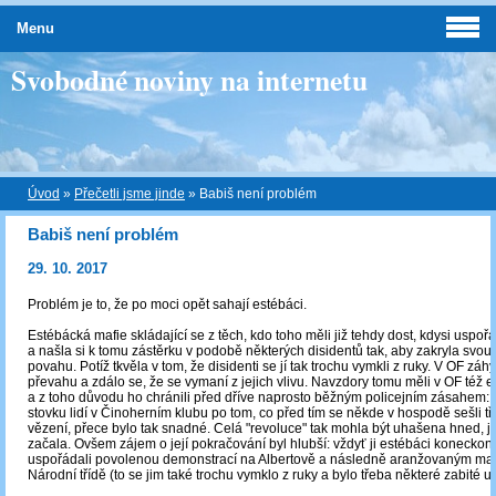
Menu
Svobodné noviny na internetu
Úvod
»
Přečetli jsme jinde
»
Babiš není problém
Babiš není problém
29. 10. 2017
Problém je to, že po moci opět sahají estébáci.
Estébácká mafie skládající se z těch, kdo toho měli již tehdy dost, kdysi uspořá
a našla si k tomu zástěrku v podobě některých disidentů tak, aby zakryla svo
povahu. Potíž tkvěla v tom, že disidenti se jí tak trochu vymkli z ruky. V OF záhy
převahu a zdálo se, že se vymaní z jejich vlivu. Navzdory tomu měli v OF též es
a z toho důvodu ho chránili před dříve naprosto běžným policejním zásahem: 
stovku lidí v Činoherním klubu po tom, co před tím se někde v hospodě sešli tři 
vězení, přece bylo tak snadné. Celá "revoluce" tak mohla být uhašena hned, j
začala. Ovšem zájem o její pokračování byl hlubší: vždyť ji estébáci konecko
uspořádali povolenou demonstrací na Albertově a následně aranžovaným m
Národní třídě (to se jim také trochu vymklo z ruky a bylo třeba některé zabité utu