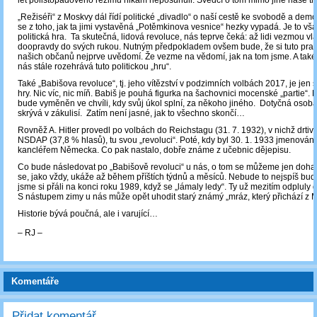
let polistopadového režimu nikam neposunuli. Svědčí o tom mimo jiné naše tř
„Režiséři“ z Moskvy dál řídí politické „divadlo“ o naší cestě ke svobodě a demok
se z toho, jak ta jimi vystavěná „Potěmkinova vesnice“ hezky vypadá. Je to vš
politická hra. Ta skutečná, lidová revoluce, nás teprve čeká: až lidi vezmou v
doopravdy do svých rukou. Nutným předpokladem ovšem bude, že si tuto pra
našich občanů nejprve uvědomí. Že vezme na vědomí, jak na tom jsme. A také:
nás stále rozehrává tuto politickou „hru“.
Také „Babišova revoluce“, tj. jeho vítězství v podzimních volbách 2017, je jen s
hry. Nic víc, nic míň. Babiš je pouhá figurka na šachovnici mocenské „partie“. 
bude vyměněn ve chvíli, kdy svůj úkol splní, za někoho jiného. Dotyčná osob
skrývá v zákulisí. Zatím není jasné, jak to všechno skončí…
Rovněž A. Hitler provedl po volbách do Reichstagu (31. 7. 1932), v nichž drtivě
NSDAP (37,8 % hlasů), tu svou „revoluci“. Poté, kdy byl 30. 1. 1933 jmenován
kancléřem Německa. Co pak nastalo, dobře známe z učebnic dějepisu.
Co bude následovat po „Babišově revoluci“ u nás, o tom se můžeme jen doha
se, jako vždy, ukáže až během příštích týdnů a měsíců. Nebude to nejspíš bud
jsme si přáli na konci roku 1989, když se „lámaly ledy“. Ty už mezitím odpluly 
S nástupem zimy u nás může opět uhodit starý známý „mráz, který přichází z 
Historie bývá poučná, ale i varující…
‒ RJ ‒
Komentáře
Přidat komentář