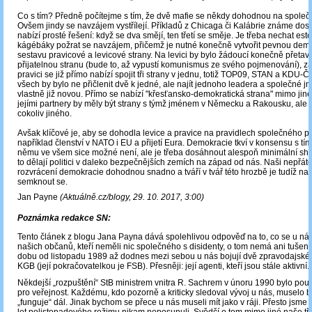
Co s tím? Předně počítejme s tím, že dvě mafie se někdy dohodnou na spole
Ovšem jindy se navzájem vystřílejí. Příkladů z Chicaga či Kalábrie známe dost
nabízí prosté řešení: když se dva smějí, ten třetí se směje. Je třeba nechat est
kágébáky požrat se navzájem, přičemž je nutné konečně vytvořit pevnou dem
sestavu pravicové a levicové strany. Na levici by bylo žádoucí konečně přetav
přijatelnou stranu (bude to, až vypustí komunismus ze svého pojmenování), z
pravici se již přímo nabízí spojit tři strany v jednu, totiž TOP09, STAN a KDU-
všech by bylo ne přičlenit dvě k jedné, ale najít jednoho leadera a společné j
vlastně již novou. Přímo se nabízí "křesťansko-demokratická strana" mimo jiné
jejími partnery by měly být strany s týmž jménem v Německu a Rakousku, ale m
cokoliv jiného.
Avšak klíčové je, aby se dohodla levice a pravice na pravidlech společného p
například členství v NATO i EU a přijetí Eura. Demokracie tkví v konsensu s tím
němu ve všem sice možné není, ale je třeba dosáhnout alespoň minimální sho
to dělají politici v daleko bezpečnějších zemích na západ od nás. Naši nepřát
rozvrácení demokracie dohodnou snadno a tváří v tvář této hrozbě je tudíž na
semknout se.
Jan Payne
(Aktuálně.cz/blogy, 29. 10. 2017, 3:00)
Poznámka redakce SN:
Tento článek z blogu Jana Payna dává spolehlivou odpověď na to, co se u nás
našich občanů, kteří neměli nic společného s disidenty, o tom nemá ani tušení
dobu od listopadu 1989 až dodnes mezi sebou u nás bojují dvě zpravodajské 
KGB (její pokračovatelkou je FSB). Přesněji: její agenti, kteří jsou stále aktivní.
Někdejší „rozpuštění“ StB ministrem vnitra R. Sachrem v únoru 1990 bylo pou
pro veřejnost. Každému, kdo pozorně a kriticky sledoval vývoj u nás, muselo bý
„funguje“ dál. Jinak bychom se přece u nás museli mít jako v ráji. Přesto jsme 