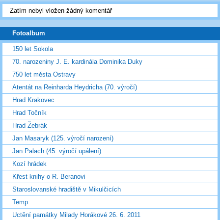
Zatím nebyl vložen žádný komentář
Fotoalbum
150 let Sokola
70. narozeniny J. E. kardinála Dominika Duky
750 let města Ostravy
Atentát na Reinharda Heydricha (70. výročí)
Hrad Krakovec
Hrad Točník
Hrad Žebrák
Jan Masaryk (125. výročí narození)
Jan Palach (45. výročí upálení)
Kozí hrádek
Křest knihy o R. Beranovi
Staroslovanské hradiště v Mikulčicích
Temp
Uctění památky Milady Horákové 26. 6. 2011