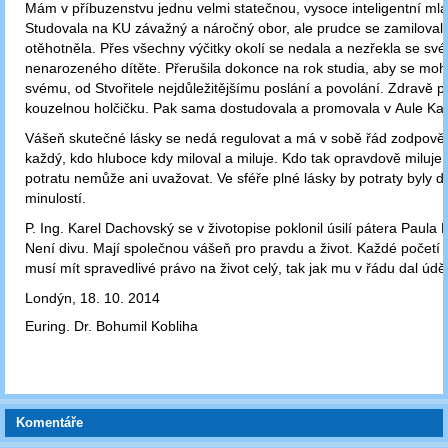
Mám v příbuzenstvu jednu velmi statečnou, vysoce inteligentní ml
Studovala na KU závažný a náročný obor, ale prudce se zamiloval
otěhotněla. Přes všechny výčitky okolí se nedala a nezřekla se sv
nenarozeného dítěte. Přerušila dokonce na rok studia, aby se moh
svému, od Stvořitele nejdůležitějšímu poslání a povolání. Zdravě p
kouzelnou holčičku. Pak sama dostudovala a promovala v Aule Kar
Vášeň skutečné lásky se nedá regulovat a má v sobě řád zodpověd
každý, kdo hluboce kdy miloval a miluje. Kdo tak opravdově miluje,
potratu nemůže ani uvažovat. Ve sféře plné lásky by potraty byly 
minulostí.
P. Ing. Karel Dachovský se v životopise poklonil úsilí pátera Paul
Není divu. Mají společnou vášeň pro pravdu a život. Každé početí 
musí mít spravedlivé právo na život celý, tak jak mu v řádu dal úděl 
Londýn, 18. 10. 2014
Euring. Dr. Bohumil Kobliha
Komentáře