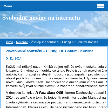
Menu
Svobodné noviny na internetu
Úvod
»
Recenze
»
Životopisné souznění – Euring. Dr. Bohumil Kobliha
Životopisné souznění – Euring. Dr. Bohumil Kobliha
5. 11. 2014
Každý má nějaký názor. Kritiků se jen rojí. Je ovšem otázka, zda v
kritizovaném víme do hloubky co a jak. Proto jsou tak pravdivé živ
autorů, kteří pracují ve stejném oboru a jsou zapáleni pro stejnou 
objekt jejich hodnocení. To nás napadne okamžitě, když vezmeme 
novou knihu kněze Karla Dachovského o duchovním vůdci Paulu M
zasvětili svůj život služně člověku a záchraně nenarozeného života
V doslovu ke knize
P. Paul Marx OSB
, kterou Dachovský dopsal 1
2014, se zmiňuje o tom, že bojovník proti interrupcím Marx byl na 
života vytěsněn z organizace pro záchranu nenarozeného života (
International), kterou založil. Je něco příznačného pro tvůrčí praco