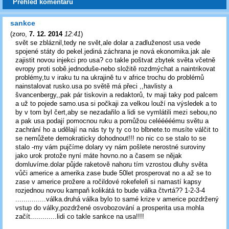
Přehled komentářů
sankce
(
zoro
,
7. 12. 2014
12:41
)
svět se zbláznil,tedy ne svět,ale dolar a zadluženost usa vede
spojené státy do pekel.jediná záchrana je nová ekonomika.jak ale
zajistit novou injekci pro usa? co takle poštvat zbytek světa včetně
evropy proti sobě.jednoduše-nebo složitě rozdmýchat a naintrikovat
problémy,tu v iraku tu na ukrajině tu v africe trochu do problémů
nainstalovat rusko.usa po světě má přeci ,,havlisty a
švancenbergy,,pak pár tiskovin a redaktorů, tv maji taky pod palcem
a už to pojede samo.usa si počkaji za velkou louží na výsledek a to
by v tom byl čert,aby se nezadařilo a lidi se vymlátili mezi sebou,no
a pak usa podají pomocnou ruku a pomůžou celééééému světu a
zachrání ho a udělají na nás ty ty ty co to blbnete.to musíte válčit to
se nemůžete demokraticky dohodnout!!! no nic co se stalo to se
stalo -my vám pujčíme dolary vy nám pošlete nerostné suroviny
jako urok protože nyní máte hovno.no a časem se nějak
domluvíme.dolar půjde raketově nahoru tím vzrostou dluhy světa
vůči americe a amerika zase bude 50let prosperovat no a až se to
zase v americe prožere a ročildové rokefeleři si namastí kapsy
rozjednou novou kampaň kolikátá to bude válka čtvrtá?? 1-2-3-4
...............válka.druhá válka bylo to samé krize v americe pozdržený
vstup do války,pozdržené osvobozování a prosperita usa mohla
začít.............lidi co takle sankce na usa!!!!