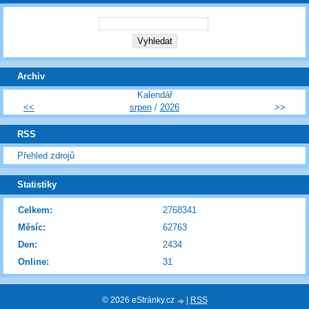
Archiv
Kalendář
<<
srpen
/
2026
>>
RSS
Přehled zdrojů
Statistiky
Celkem:
2768341
Měsíc:
62763
Den:
2434
Online:
31
© 2026 eStránky.cz
|
RSS