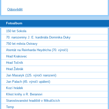
Odpovědět
Fotoalbum
150 let Sokola
70. narozeniny J. E. kardinála Dominika Duky
750 let města Ostravy
Atentát na Reinharda Heydricha (70. výročí)
Hrad Krakovec
Hrad Točník
Hrad Žebrák
Jan Masaryk (125. výročí narození)
Jan Palach (45. výročí upálení)
Kozí hrádek
Křest knihy o R. Beranovi
Staroslovanské hradiště v Mikulčicích
Temp